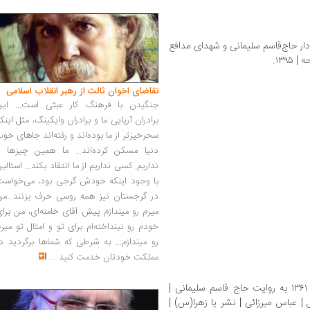
ر حاج‌قاسم سلیمانی و شهدای مدافع
تقاضای اخوان ثالث از رهبر انقلاب اسلامی
جنگیدن با فرهنگ کار عبثی است... این
برادران آریایی ما و برادران وایکینگ، مثل اینک
سحرخیزتر از ما بوده‌اند و رفته‌اند جاهای خو
دنیا مسکن کرده‌اند... ما همین چیزها را
نداریم. کسی نداریم از ما انتقاد بکند... استالی
با وجود اینکه خودش گرجی بود، می‌خواست
در گرجستان نیز همه روسی حرف بزنند...من
میرم رو میندازم پیش آقای خامنه‌ای، من برا
خودم رو نینداخته‌ام برای تو و امثال تو میر
رو میندازم... به شرطی که شماها برگردید د
مملکت خودتان خدمت کنید
...
به روایت حاج قاسم سلیمانی |
مجموعه‌ روزی روزگاری قاسم سلیمانی کتاب اول | عباس میرزائی | نشر یا زهرا(س)‏‫ |