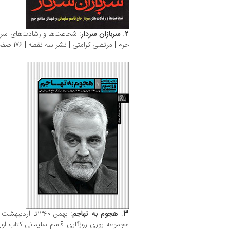
2. سربازان سردار:
شجاعت‌ها و رشادت‌های سردا
حرم | مرتضی كرامتی‌ | نشر سه نقطه | 176 صفحه | ‏‫۱۳۹۵.‬
3. هجوم به تهاجم:
بهمن ۱۳۶۰تا اردیبهشت ۱۳۶۱