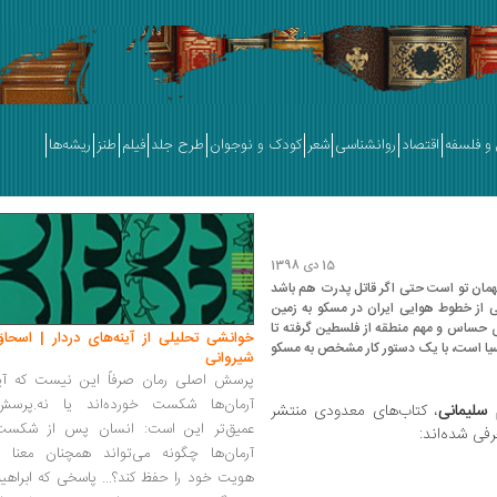
و فلسفه
اقتصاد
روانشناسی
شعر
کودک و نوجوان
طرح جلد
فیلم
طنز
ریشه‌ها
15 دی 1398
همان تو است حتی اگر قاتل پدرت هم باشد
کی از خطوط هوایی ایران در مسکو به زمین
ای حساس و مهم منطقه از فلسطین گرفته تا
خوانشی تحلیلی از آینه‌های دردار | اسحاق
سیا است، با یک دستور کار مشخص به مسکو
شیروانی
پرسش اصلی رمان صرفاً این نیست که آیا
آرمان‌ها شکست خورده‌اند یا نه.پرسش
سلیمانی
، کتاب‌های معدودی منتشر
عمیق‌تر این است: انسان پس از شکست
فی شده‌اند:
آرمان‌ها چگونه می‌تواند همچنان معنا و
هویت خود را حفظ کند؟... پاسخی که ابراهی