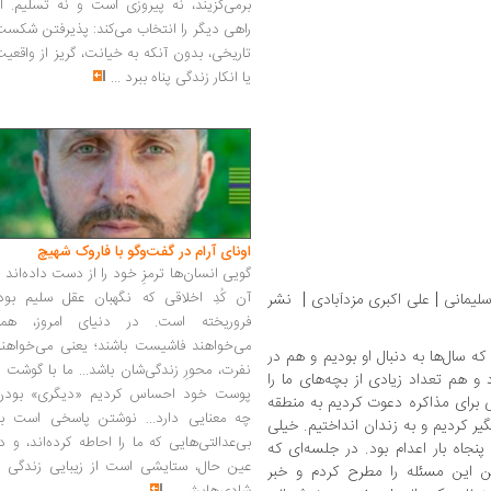
برمی‌گزیند، نه پیروزی است و نه تسلیم. ا
راهی دیگر را انتخاب می‌کند: پذیرفتن شکس
تاریخی، بدون آنکه به خیانت، گریز از واقعی
یا انکار زندگی پناه ببرد
...
اونای آرام در گفت‌وگو با فاروک شهیچ‭
گویی انسان‌ها ترمزِ خود را از دست داده‌اند 
آن کُدِ اخلاقی که نگهبان عقل سلیم بود،
مانی‏ | علی اکبری‌ مزدآبادی | نشر
فروریخته است. در دنیای امروز، همه
می‌خواهند فاشیست باشند؛ یعنی می‌خواهند
ه سال‌ها به دنبال او بودیم و هم در
نفرت، محورِ زندگی‌شان باشد... ما با گوشت 
و هم تعداد زیادی از بچه‌های ما را
پوست خود احساس کردیم «دیگری» بودن
ی برای مذاکره دعوت کردیم به منطقه
چه معنایی دارد... نوشتن پاسخی است به
یر کردیم و به زندان انداختیم. خیلی
بی‌عدالتی‌هایی که ما را احاطه کرده‌اند، و د
جاه بار اعدام بود. در جلسه‌ای که
عین حال، ستایشی است از زیبایی زندگی و
 این مسئله را مطرح کردم و خبر