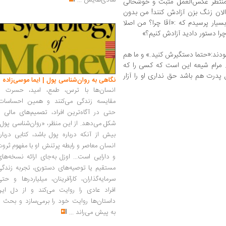
شادی‌هایش
...
منتظر عکس‌العمل مثبت و خوشحالی
الان زنگ بزن آزادش کنند! من بدون
سیار پرسیدم که :«آقا چرا؟ من اصلا
 چرا دستور دادید آزادش کنیم؟»
مودند:«حتما دستگیرش کنید.» و ما هم
مرام شیعه این است که کسی را که
پدرت هم باشد حق نداری او را آزار
نگاهی به روان‌شناسی پول | ایما موسی‌زاده
انسان‌ها با ترس، طمع، امید، حسرت و
مقایسه زندگی می‌کنند و همین احساسات،
حتی در آگاه‌ترین افراد، تصمیم‌های مالی ر
شکل می‌دهد. از این منظر، «روان‌شناسی پول
بیش از آنکه درباره پول باشد، کتابی دربار
انسان معاصر و رابطه پرتنش او با مفهوم ثرو
و دارایی است... اوزل به‌جای ارائه نسخه‌ها
مستقیم یا توصیه‌های دستوری، تجربه زندگی
سرمایه‌گذاران، کارآفرینان، میلیاردرها و حت
افراد عادی را روایت می‌کند و از دل این
داستان‌ها روایت خود را برمی‌سازد و بحث ر
به پیش می‌راند
...