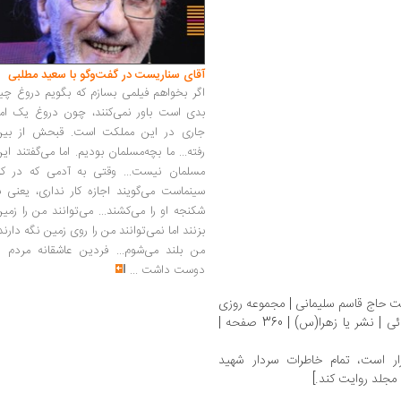
آقای سناریست در گفت‌وگو با سعید مطلبی
اگر بخواهم فیلمی بسازم که بگویم دروغ چی
بدی است باور نمی‌کنند، چون دروغ یک امر
جاری در این مملکت است. قبحش از بین
رفته... ما بچه‌مسلمان بودیم. اما می‌گفتند ای
مسلمان نیست... وقتی به آدمی که در کار
سینماست می‌گویند اجازه کار نداری، یعنی ب
شکنجه او را می‌کشند... می‌توانند من را زمی
بزنند اما نمی‌توانند من را روی زمین نگه دارند
من بلند می‌شوم... فردین عاشقانه مردم را
دوست داشت
...
ت حاج قاسم سلیمانی | مجموعه‌ روزی
روزگاری قاسم سلیمانی کتاب دوم | عباس میرزائی | نشر یا زهرا(س)‏‫ | 360 صفحه |
ار است، تمام خاطرات سردار شهید