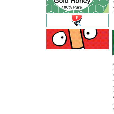
و
ت
ت
و
و
ر