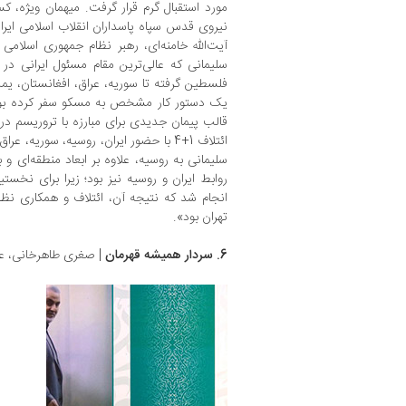
مورد استقبال گرم قرار گرفت. میهمان ویژه، ک
نیروی قدس سپاه پاسداران انقلاب اسلامی ایران
آیت‌الله خامنه‌ای، رهبر نظام جمهوری اسلامی
سلیمانی که عالی‌ترین مقام مسئول ایرانی د
فلسطین گرفته تا سوریه، عراق، افغانستان، ی
یک دستور کار مشخص به مسکو سفر کرده بود.
قالب پیمان جدیدی برای مبارزه با تروریسم در 
ائتلاف 1+4 با حضور ایران، روسیه، سوریه،
سلیمانی به روسیه، علاوه بر ابعاد منطقه‌ای و ب
روابط ایران و روسیه نیز بود؛ زیرا برای نخست
انجام شد که نتیجه آن، ائتلاف و همکاری نظا
تهران بود».
6. سردار همیشه قهرمان
| صغری طاهرخانی، علی فصیحی ‫‬‬