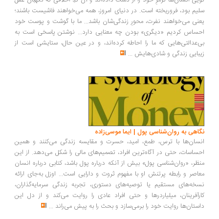
یی انسان‌ها ترمزِ خود را از دست داده‌اند و آن کُدِ اخلاقی که نگهبان عقل
یم بود، فروریخته است. در دنیای امروز، همه می‌خواهند فاشیست باشند؛
نی می‌خواهند نفرت، محورِ زندگی‌شان باشد... ما با گوشت و پوست خود
ساس کردیم «دیگری» بودن چه معنایی دارد... نوشتن پاسخی است به
‌عدالتی‌هایی که ما را احاطه کرده‌اند، و در عین حال، ستایشی است از
بایی زندگی و شادی‌هایش
...
اهی به روان‌شناسی پول | ایما موسی‌زاده
سان‌ها با ترس، طمع، امید، حسرت و مقایسه زندگی می‌کنند و همین
ساسات، حتی در آگاه‌ترین افراد، تصمیم‌های مالی را شکل می‌دهد. از این
ظر، «روان‌شناسی پول» بیش از آنکه درباره پول باشد، کتابی درباره انسان
اصر و رابطه پرتنش او با مفهوم ثروت و دارایی است... اوزل به‌جای ارائه
خه‌های مستقیم یا توصیه‌های دستوری، تجربه زندگی سرمایه‌گذاران،
رآفرینان، میلیاردرها و حتی افراد عادی را روایت می‌کند و از دل این
ستان‌ها روایت خود را برمی‌سازد و بحث را به پیش می‌راند
...