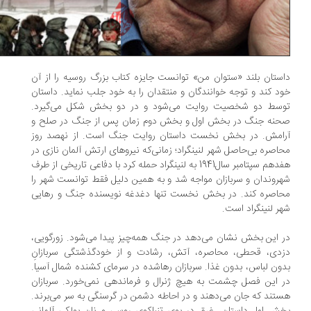
ستان بلند «ستوان من» توانست جایزه کتاب بزرگ روسیه را از آن
د کند و توجه خوانندگان و منتقدان را به خود جلب نماید. داستان
وسط دو شخصیت روایت می‌شود و در دو بخش شکل می‌گیرد.
حنه جنگ در بخش اول و بخش دوم زمان پس از جنگ در صلح و
رامش. در بخش نخست داستان روایت جنگ است. از نهصد روز
اصره بی‌حاصل شهر لنینگراد؛ زمانی‌که نیروهای ارتش آلمان نازی در
هفدهم سپتامبر سال1941 به لنینگراد حمله کرد با دفاعی تاریخی از طرف
روندان و سربازان مواجه شد و به همین دلیل فقط توانست شهر را
اصره کند. در بخش نخست تنها دغدغه نویسنده جنگ و رهایی
ر لنینگراد است.
 این بخش نشان می‌دهد در جنگ همه‌چیز پیدا می‌شود. زورگویی،
دی، قحطی، محاصره، آتش‌، رشادت و از خودگذشتگی سربازانِ
ون لباس، بدون غذا. سربازان رهاشده در سرمای کشنده شمال آسیا.
 این فصل چشمت به هیچ ژنرال و فرماندهی نمی‌خورد. سربازان
تند که جان می‌دهند و در احاطه دشمن در گرسنگی به سر می‌برند.