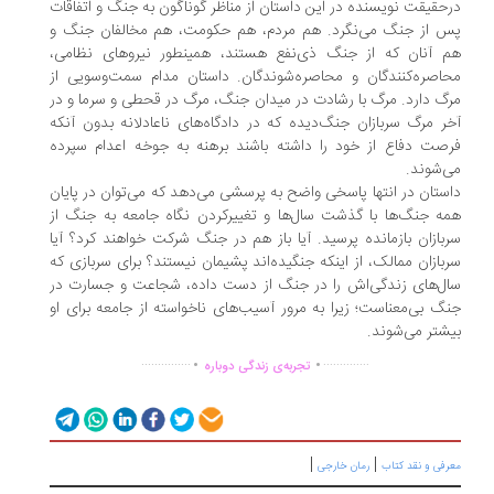
حقیقت نویسنده در این داستان از مناظر گوناگون به جنگ و اتفاقات
 از جنگ می‌نگرد. هم مردم، هم حکومت، هم مخالفان جنگ و
 آنان که از جنگ ذی‌نفع هستند، همینطور نیروهای نظامی،
اصره‌کنندگان و محاصره‌شوندگان. داستان مدام سمت‌وسویی از
گ دارد. مرگ با رشادت در میدان جنگ، مرگ در قحطی و سرما و در
ر مرگ سربازان جنگ‌دیده که در دادگاه‌های ناعادلانه بدون آنکه
صت دفاع از خود را داشته باشند برهنه به جوخه اعدام سپرده
‌شوند.
ستان در انتها پاسخی واضح به پرسشی می‌دهد که می‌توان در پایان
ه جنگ‌ها با گذشت سال‌ها و تغییرکردن نگاه جامعه به جنگ از
بازان بازمانده پرسید. آیا باز هم در جنگ شرکت خواهند کرد؟ آیا
بازان ممالک، از اینکه جنگیده‌اند پشیمان نیستند؟ برای سربازی که
ل‌های زندگی‌اش را در جنگ از دست داده، شجاعت و جسارت در
گ بی‌معناست؛ زیرا به مرور آسیب‌های ناخواسته از جامعه برای او
شتر می‌شوند.
.
.
...............
..............
تجربه‌ی زندگی دوباره
|
|
رفی و نقد کتاب
رمان خارجی