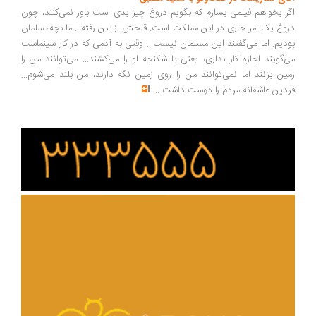
ر بخواهم فیلمی بسازم که بگویم دروغ چیز بدی است باور نمی‌کنند، چون
وغ یک امر جاری در این مملکت است. قبحش از بین رفته... ما بچه‌مسلمان
دیم. اما می‌گفتند این مسلمان نیست... وقتی به آدمی که در کار سینماست
‌گویند اجازه کار نداری، یعنی با شکنجه او را می‌کشند... می‌توانند من را
ین بزنند اما نمی‌توانند من را روی زمین نگه دارند، من بلند می‌شوم...
دین عاشقانه مردم را دوست داشت
...