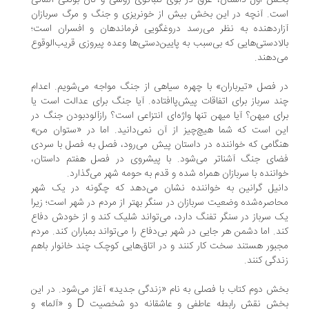
ش اول داستان، غرق در بوی تنباکوی روسی و نان بولکی آلمانی
ت. آنچه در این بخش بیش از خونریزی و جنگ و مرگ سربازان
اردهنده به نظر می‌رسد دروغگویی فرماندهان و افسران است؛
لادستی‌هایی که بی‌سبب به پایین‌دستی‌ها وعده پیروزی قریب‌الوقوع
‌دهند.
 فصل «تیرباران» با چهره سیاهی از جنگ مواجه می‌شویم. اعدام
د سرباز برای اتفاقات پیش‌پاافتاده. آیا جنگ برای عدالت است یا
ای میهن؟ آیا میهن تنها واژه‌ای انتزاعی است؟ رازآلودبودن جنگ در
ن است که شما هیچ‌چیز از آن نمی‌دانید. اما در «ستوان من»
گامی که خواننده در داستان پیش می‌رود، فصل به فصل با سردی
ضای جنگ آشناتر می‌شود. با پیشروی در فصل هفتم داستان،
اننده با سربازان همراه شده و قدم به حومه شهر می‌گذارد.
نیل گرانین به خواننده نشان می‌دهد که چگونه در یک شهر
اصره‌شده وضعیت سربازان در سنگر بهتر از مردم در شهر است؛ زیرا
 سرباز در سنگر تفنگ دارد، می‌تواند شلیک کند و از خودش دفاع
د. اما دشمن هر جایی در شهر بی‌دفاع را می‌تواند بمباران کند. مردم
بور هستند سخت کار کنند و در اتاق‌هایی کوچک چند خانوار باهم
دگی کنند.
ش دوم کتاب با فصلی به نام «زندگی جدید» آغاز می‌شود. در این
بخش نقش رابطه عاطفی و عاشقانه دو شخصیت D و «آلما» و