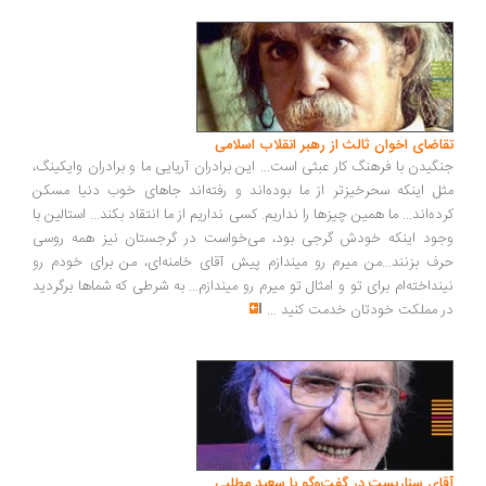
اضای اخوان ثالث از رهبر انقلاب اسلامی
گیدن با فرهنگ کار عبثی است... این برادران آریایی ما و برادران وایکینگ،
ل اینکه سحرخیزتر از ما بوده‌اند و رفته‌اند جاهای خوب دنیا مسکن
ده‌اند... ما همین چیزها را نداریم. کسی نداریم از ما انتقاد بکند... استالین با
ود اینکه خودش گرجی بود، می‌خواست در گرجستان نیز همه روسی
ف بزنند...من میرم رو میندازم پیش آقای خامنه‌ای، من برای خودم رو
نداخته‌ام برای تو و امثال تو میرم رو میندازم... به شرطی که شماها برگردید
 مملکت خودتان خدمت کنید
...
ای سناریست در گفت‌وگو با سعید مطلبی