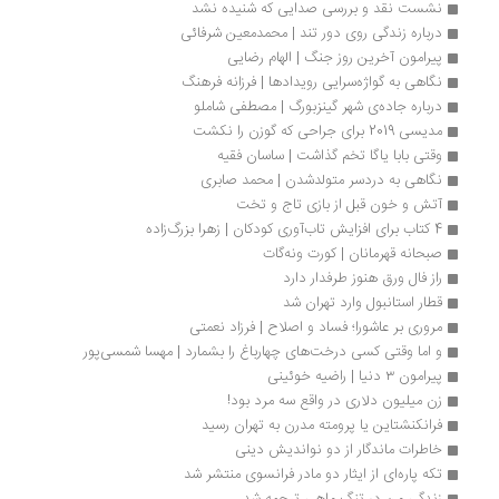
نشست نقد و بررسی صدایی که شنیده نشد
درباره زندگی روی دور تند | محمد‌معین شرفائی
پیرامون آخرین روز جنگ | الهام رضایی 
نگاهی به گواژه‌سرایی رویدادها | فرزانه فرهنگ
درباره جاده‌ی شهر گینزبورگ | مصطفی شاملو
مدیسی 2019 برای جراحی که گوزن را نکشت
وقتی بابا یاگا تخم گذاشت | ساسان فقیه
نگاهی به دردسر متولد‌شدن | محمد صابری
آتش و خون قبل از بازی تاج و تخت
4 کتاب برای افزایش تاب‌‎آوری کودکان | زهرا بزرگ­‌زاده
صبحانه قهرمانان | کورت ونه‌گات
راز فال ورق هنوز طرفدار دارد
قطار استانبول وارد تهران شد
مروری بر عاشورا؛ فساد و اصلاح | فرزاد نعمتی
و اما وقتی کسی درخت‌های چهارباغ را بشمارد | مهسا شمسی‌پور
پیرامون ۳ دنیا | راضیه خوئینی
زن میلیون دلاری در واقع سه مرد بود!
فرانکنشتاین یا پرومته مدرن به تهران رسید
خاطرات ماندگار از دو نواندیش دینی
تکه پاره‌ای از ایثار دو مادر فرانسوی منتشر شد