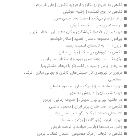
نگاهی به تاریخ روانکاوی؛ از فروید تاکنون | علی غزالی‌فر
نگاهی به روح گمشده | راضیه خوئینی
و اما دژخیم می‌گرید | حمید رضا امیدی سرور
در جستجوی نان | ماکسیم گورکی
درباره مبانی اقتصاد گردشگری و کاربردهای آن | جواد لگزیان
پیرامون مجموعه داستان تعمید | سالار خوشخو
اورول 2021 به تابستان اسمیت رسید
نگاهی به گورهای بی‌سنگ | نرگس کیانی
برگزیدگان سی‌وهشتمین دوره جایزه کتاب سال ایران
سال‌های یاس و امید در گفت‌وگو با فرهاد دشتکی‌نیا 
مروری بر نیروهای کار: جنبش‌های کارگری و جهانی سازی | فرشاد 
اسماعیلی
درباره حماسه میرزا کوچک خان | محمود فاضلی
درباره شب بازی | داریوش احمدی
در حاشیه پیر پرنیان‌اندیش | خدیجه زمانیان یزدی
نگاهی به صد خلبان برتر ایران | محمود فاضلی
کتاب‌های هفتاد در گفت‌وگو با ابوالفضل پاشا
دریای باروری (چهارگانه) | یوکیو میشیما
وقتی درخت‌ها آواز می‌خوانند با ترجمه غریفی
نگاهی به نجات از مرگ مصنوعی | سلمان نظافت یزدی