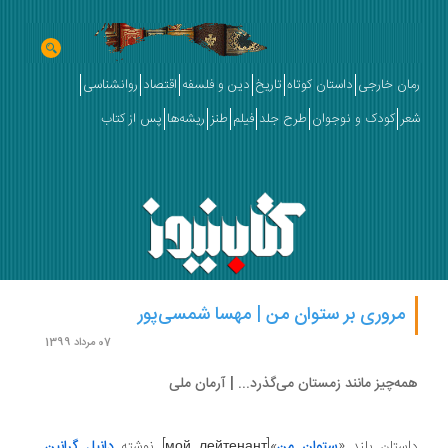
ان خارجی
داستان کوتاه
تاریخ
دین و فلسفه
اقتصاد
روانشناسی
ر
کودک و نوجوان
طرح جلد
فیلم
طنز
ریشه‌ها
پس از کتاب
مروری بر ستوان من | مهسا شمسی‌پور
07 مرداد 1399
ه‌چیز مانند زمستان می‌گذرد... | آرمان ملی
ستان بلند «
ستوان من
»[мой лейтенант] نوشته
دانیل گرانین