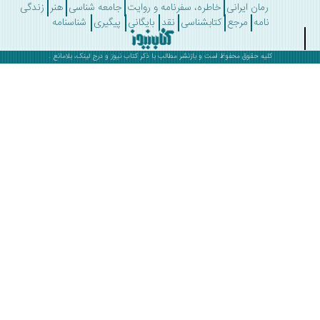
رمان ایرانی
خاطره، سفرنامه و روایت
جامعه شناسی
هنر
زندگی
نامه
مرجع
کتابشناسی
نقد
بایگانی
پیگیری
شناسنامه
کلیه حقوق محفوظ است و بازنشر مطالب با ذکر
کتاب نیوز
و درج لینک، بلامانع .