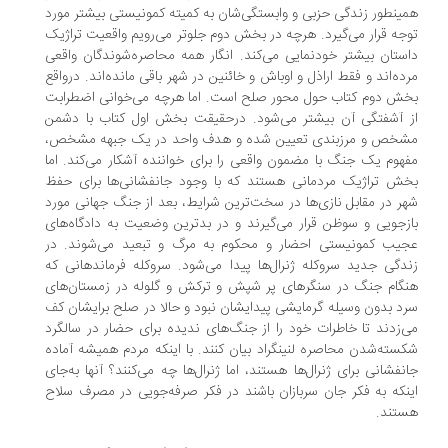
ینطور زندگی حزبی و وابستگی‌شان به کمیته کمونیستی بیشتر مورد
جه قرار می‌گیرد. هرچه در بخش دوم جلوتر می‌رویم واقعیت تراژیک
ستان بیشتر خودنمایی می‌کند. انگار همه محاصره‌شوندگان واقعی
ده‌اند و فقط اراذل و اوباش و خائنین در شهر باقی مانده‌اند. درواقع
ش دوم کتاب حول محور صلح است. اما هرچه می‌خوانی اضطرابت
 آشفتگی آن بیشتر می‌شود. درحقیقت بخش اول کتاب با دشمن
شخص و مرزبندی تعیین شده و هدف واحد در یک جبهه مشخص،
هوم یک جنگ با مضمون واقعی را برای خواننده آشکار می‌کند. اما
ش تراژیک مردمانی هستند که با وجود جانفشانی‌ها برای حفظ
ر در مقابل نازی‌ها در سخت‌ترین شرایط، بعد از جنگ جهانی مورد
زجویی و سوظن قرار می‌گیرند و در بدترین وضعیت به دادگاه‌های
یب کمونیستی احضار و محکوم به مرگ و تبعید می‌شوند. در
دگی جدید سروکله ژنرال‌ها پیدا می‌شود. سروکله فرماندهانی که
گام جنگ در سنگرهای پر شپش و ترکش و گلوله در زمستان‌های
د بدون وسیله گرمایشی پیدایشان نبود و حالا در صلح برایشان کف
‌زدند تا خاطرات خود را از جنگ‌های ندیده برای حضار در سالگرد
سته‌شدن محاصره لنینگراد بیان کنند. با اینکه مردم همیشه آماده
نفشانی برای ژنرال‌ها هستند، اما ژنرال‌ها چه می‌کنند؟ آنها به‌جای
نکه به فکر جان سربازان باشند در فکر صرفه‌جویی در مصرف سلاح
ستند.