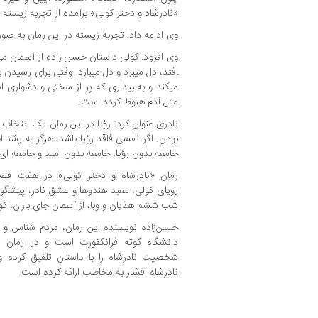
«نادرشاه و دختر کولی» برآمده از تجربه زیسته
وی ادامه داد: تجربه زیسته در این رمان به 
افتد، دل می­برد و دل می­بازد. وقتی برای رسید
می­کند و به بیداری که پر از سختی و دشواری اس
مثل آدم هبوط کرده است.
نادری عنوان کرد: رؤیا در این رمان یک انتخاب
بودن. اگر نفسی فاقد رؤیا باشد، هرگز به رشد اخ
جامعه بدون رؤیا، جامعه بدون امید و جامعه­ ا
رمان «نادرشاه و دختر کولی» در هفت فصل
رویای کولی، معبد هندوها و عشق نادر، پیشگو
شب ششم هذیان و وبا، از آسمان جای باران، کول
حسن‌زاده نویسنده این رمان، مردم شناس و فا
دانشگاه گوته فرانکفورت است و در رمان تا
شخصیت نادرشاه را با داستان تلفیق کرده 
نادرشاه افشار به مخاطب ارائه کرده است.