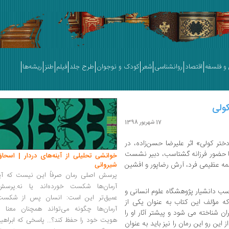
و فلسفه
اقتصاد
روانشناسی
شعر
کودک و نوجوان
طرح جلد
فیلم
طنز
ریشه‌ها
کولی
17 شهریور 1398
تر کولی» اثر علیرضا حسن‌زاده، در
با حضور فرزانه گشتاسب، دبیر نشست
خوانشی تحلیلی از آینه‌های دردار | اسحاق
طمه عظیمی فرد، آرش رضاپور و افشین
شیروانی
پرسش اصلی رمان صرفاً این نیست که آیا
آرمان‌ها شکست خورده‌اند یا نه.پرسش
اسب دانشیار پژوهشگاه علوم انسانی و
عمیق‌تر این است: انسان پس از شکست
 مؤلف این کتاب به عنوان یکی از
آرمان‌ها چگونه می‌تواند همچنان معنا و
ن شناخته می شود و پیشتر آثار او را
هویت خود را حفظ کند؟... پاسخی که ابراهی
این رو این رمان را نیز باید به عنوان