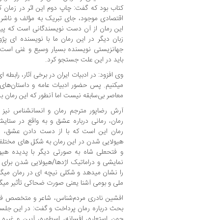
کتاب بود که گفت: چاپ دوم این اثر در زمان 
اقتصادی موجود، جای تبریک به مؤلف و ناشر د
این رمان از آن دست نویسندگانی است که پیش
زبان دیگر در این رمان ما با نویسنده ­ای پژ
جهانزیستی نویسنده بسیار وسیع و غنی است و 
باید در این علت جست­جو کرد.
وی افزود: در ادبیات ایران در برخی آثار، رابطه­ 
میکنیم. پس حضور ادبیات عامه و داستان‌های 
معاصر بی‌سابقه نیست اما آن­طور که این رمان ب
آرش رضاپور مترجم رمان و انسان­شناس نیز در
رمان، رمانی درباره‌ عشق و به واقع در ست
رمان این است که با از دست دادن عشق، قهر
هیولایی شدن در این رمان به شکل ­های مختل
و فتح­علی شاه به صورتی دیگر با پدیده هیو
نمایشی و دراماتیک اژدها/هیولایی شدن برای
را نشان می­دهد و شکلی نیچه ­ای در رمان می­گی
ملی و بومی آشنا یعنی صورت ضحاکی تأثیر می­گ
افشین نادری مردم‌شناس، شاعر و متخصص فره
بحث درباره­ رمان پرداخت و گفت: در این جلسه
چون استعاره، افسانه، اسطوره، آیین و غیره