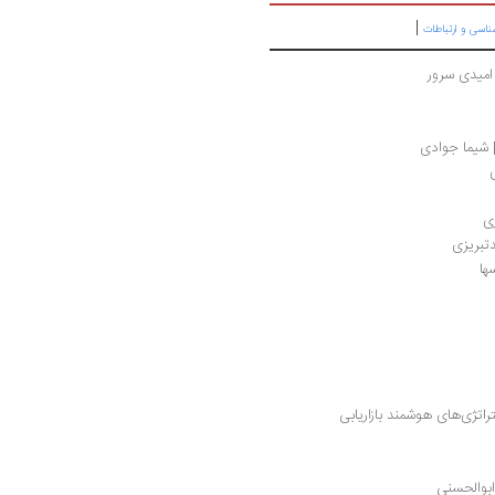
|
ناسی و ارتباطات
امیدی سرور
 شیما جوادی
ی
تبریزی
ها
سئو 2021 یا بهینه‌سازی موتور جست‌وجو با استراتژی‌های هوشمند بازاریابی 
ابوالحسنی