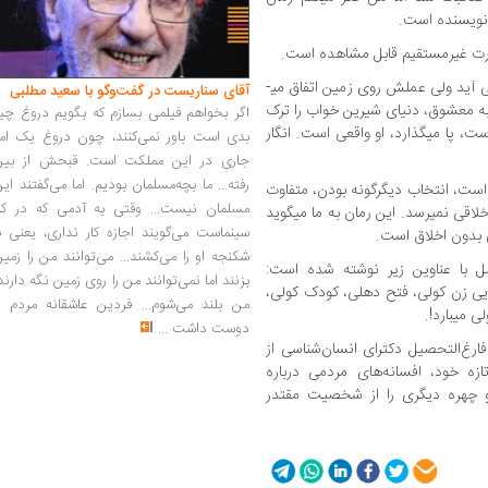
 نویسنده است.
صورت غیرمستقیم قابل مشاهده است.
وی افزود:‌ کولی داستان حسن­ زاده از آسمان می­ آید ولی عملش روی زمین اتفاق می­
آقای سناریست در گفت‌وگو با سعید مطلبی
ن به معشوق، دنیای شیرین خواب را ترک
اگر بخواهم فیلمی بسازم که بگویم دروغ چی
ت، پا می­گذارد، او واقعی است. انگار
بدی است باور نمی‌کنند، چون دروغ یک امر
جاری در این مملکت است. قبحش از بین
رفته... ما بچه‌مسلمان بودیم. اما می‌گفتند ای
 است، انتخاب دیگرگونه بودن، متفاوت
مسلمان نیست... وقتی به آدمی که در کار
لاقی نمی­رسد. این رمان به ما میگوید
سینماست می‌گویند اجازه کار نداری، یعنی ب
ی بدون اخلاق است.
شکنجه او را می‌کشند... می‌توانند من را زمی
 با عناوین زیر نوشته شده است:
بزنند اما نمی‌توانند من را روی زمین نگه دارند
یی زن کولی، فتح دهلی، کودک کولی،
من بلند می‌شوم... فردین عاشقانه مردم را
ی میبارد!.
دوست داشت
...
رغ‌التحصیل دکترای انسان‌شناسی از
زه خود، افسانه‌های مردمی درباره
و چهره دیگری را از شخصیت مقتدر