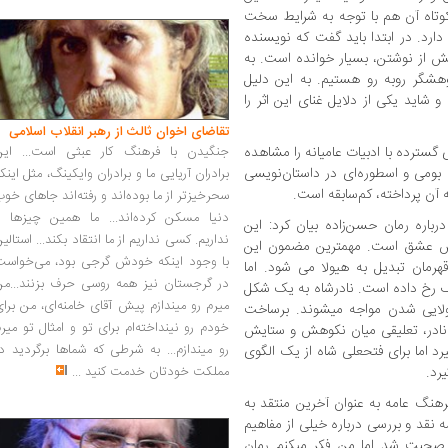
کوتاه آن هم با توجه به شرایط سخت
ارد. در ابتدا باید گفت که نویسنده
 از نوشتن، بسیار خوانده است. به
وهشگر روبه ­رو هستیم. به این دلیل
شاید یکی از دلایل غنای این اثر را
تقاضای اخوان ثالث از رهبر انقلاب اسلامی
ای گسترده با ادبیات عامیانه را مشاهده
جنگیدن با فرهنگ کار عبثی است... این
بومی و اسطوره‌ای در داستان‌نویسی
برادران آریایی ما و برادران وایکینگ، مثل اینک
ه آن پرداخته، کم‌سابقه است.
سحرخیزتر از ما بوده‌اند و رفته‌اند جاهای خو
دنیا مسکن کرده‌اند... ما همین چیزها را
باره رمان حسن‌زاده بیان کرد:‌ این
نداریم. کسی نداریم از ما انتقاد بکند... استالی
ایش عشق است. مهم­ترین مضمون این
با وجود اینکه خودش گرجی بود، می‌خواست
مان تبدیل به هیولا می شود. اما
در گرجستان نیز همه روسی حرف بزنند...من
ف رخ داده است. نادرشاه به یک شکل
میرم رو میندازم پیش آقای خامنه‌ای، من برا
لایی ­شدن مواجه می­شوند. برساخت
خودم رو نینداخته‌ام برای تو و امثال تو میر
 نادر، تعلیقی میان نکوهش و ستایش
رو میندازم... به شرطی که شماها برگردید د
رد اما برای فتح­علی شاه از یک الگوی
یرد.
مملکت خودتان خدمت کنید
...
نگ عامه به عنوان آخرین منتقد به
 نقد و بررسی درباره خیلی از مفاهیم
 صحبت شد اما من فکر می­کنم رمان