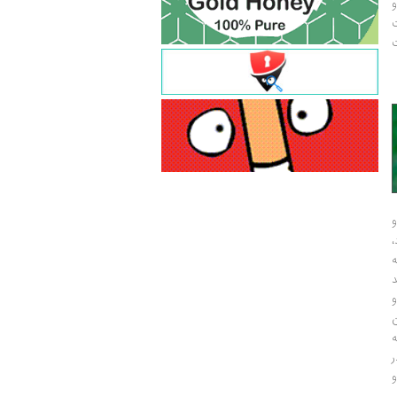
و
ت
ت
و
و
ر