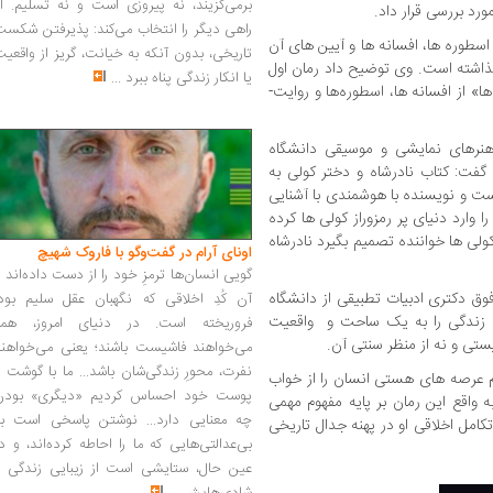
برمی‌گزیند، نه پیروزی است و نه تسلیم. ا
رد بررسی قرار داد.
راهی دیگر را انتخاب می‌کند: پذیرفتن شکس
سطوره ­ها، افسانه­ ها و آیین ­های آن
تاریخی، بدون آنکه به خیانت، گریز از واقعی
 گذاشته است. وی توضیح داد رمان اول
یا انکار زندگی پناه ببرد
...
این نویسنده هم با نام « تهران، آدم ­ها و کلاغ ­ها» از افسانه ­ها، اسطوره‌ها و روایت­
هنرهای نمایشی و موسیقی دانشگاه
» گفت: کتاب نادرشاه و دختر کولی به
است و نویسنده با هوشمندی با آشنایی
وارد دنیای پر رمزوراز کولی ­ها کرده
لی­ ها خواننده تصمیم بگیرد نادرشاه
اونای آرام در گفت‌وگو با فاروک شهیچ‭
گویی انسان‌ها ترمزِ خود را از دست داده‌اند 
وق دکتری ادبیات تطبیقی از دانشگاه
آن کُدِ اخلاقی که نگهبان عقل سلیم بود،
اب زندگی را به یک ساحت و واقعیت
فروریخته است. در دنیای امروز، همه
ستی و نه از منظر سنتی آن.
می‌خواهند فاشیست باشند؛ یعنی می‌خواهند
نفرت، محورِ زندگی‌شان باشد... ما با گوشت 
م عرصه های هستی انسان را از خواب
پوست خود احساس کردیم «دیگری» بودن
به واقع این رمان بر پایه مفهوم مهمی
چه معنایی دارد... نوشتن پاسخی است به
امل اخلاقی او در پهنه جدال تاریخی
بی‌عدالتی‌هایی که ما را احاطه کرده‌اند، و د
عین حال، ستایشی است از زیبایی زندگی و