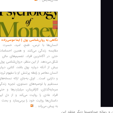
شادی‌هایش
...
نگاهی به روان‌شناسی پول | ایما موسی‌زاده
انسان‌ها با ترس، طمع، امید، حسرت و
مقایسه زندگی می‌کنند و همین احساسات،
حتی در آگاه‌ترین افراد، تصمیم‌های مالی ر
شکل می‌دهد. از این منظر، «روان‌شناسی پول
بیش از آنکه درباره پول باشد، کتابی دربار
انسان معاصر و رابطه پرتنش او با مفهوم ثرو
و دارایی است... اوزل به‌جای ارائه نسخه‌ها
مستقیم یا توصیه‌های دستوری، تجربه زندگی
سرمایه‌گذاران، کارآفرینان، میلیاردرها و حت
افراد عادی را روایت می‌کند و از دل این
داستان‌ها روایت خود را برمی‌سازد و بحث ر
به پیش می‌راند
...
ن و رسانه صداوسیما دیگر منتقد این