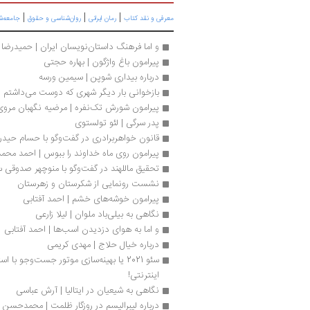
|
|
|
معرفی و نقد کتاب
رمان ایرانی
روان‌شناسی و حقوق
جامعه‌ش
و اما فرهنگ داستان‌نویسان ایران | حمیدرضا 
پیرامون باغ واژگون | بهاره حجتی
درباره بیداری شوپن | سیمین ورسه
بازخوانی بار دیگر شهری که دوست می‌داشتم |
پیرامون شورش تک‌نفره | مرضیه نگهبان مروی
پدر سرگی | لئو تولستوی
قانون خواهربرادری در گفت‌وگو با حسام حیدر
پیرامون روی ماه خداوند را ببوس | احمد محمد
تحقیق ماللهند در گفت‌وگو با منوچهر صدوقی س
نشست رونمایی از شکرستان و زهرستان
پیرامون خوشه‌های خشم | احمد آفتابی
نگاهی به بیلی‌باد ملوان | لیلا زارعی
و اما به هوای دزدیدن اسب‌ها | احمد آفتابی
درباره خیال حلاج | مهدی کریمی
اینترنتی!
نگاهی به شیعیان در ایتالیا | آرش عباسی
درباره لیبرالیسم در روزگار ظلمت | محمدحسن 