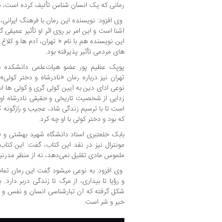
رمانی که یک انسان­ شناس تألیف کرده است، مو
وی افزود:‌ نویسنده این رمان با فرهنگ ایرانی، ا
آشنا است و این امر بر روی اثر او تأثیر عمیقی
های مردمی تأثیر پذیرفته بود.
پوپک عظیم ­پور عضو هیات‌علمی دانشکده 
تهران نیز درباره­ رمان «نادرشاه و دختر کولی
نوعی ادای دین به آیین کولی ­گری و کولی ها 
زدایی از شخصیت تاریخی و حقیقی نادرشاه او را 
است تا با ترسیم زندگی شاد، عجیب و رازگونه کو
که بود و دختر کولی با او چه کرد.
بابک خلعتبری استاد دانشگاه شهید بهشتی و ف
مونترال نیز در نقد این کتاب، گفت: این کت
ملموس مادی تقلیل نمی‌دهد، نه از منظر مدرنی
وی افزود: به نوعی می­شود گفت این رمان تما
و رؤیا تا بیداری، از مرگ تا زندگی دربر دارد. 
شکل گرفته که آن تبارشناسی انسان و نفس و تک
خیر و شر است.