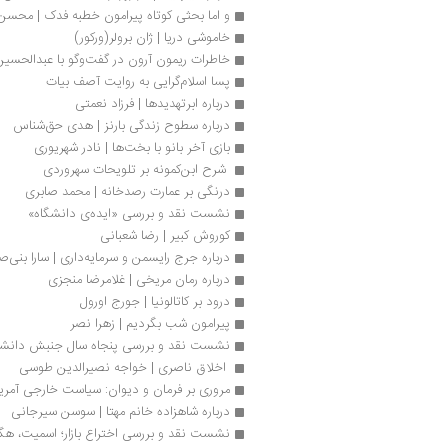
و اما بحثی کوتاه پیرامون خطبه فدک | محسن
خاموشی دریا | ژان برولر(ورکور)
خاطرات ریمون آرون در گفت‌وگو با عبدالحسین
پسا اسلام‌گرایی به روایت آصف بیات
درباره ابرتهدیدها | فرزاد نعمتی
درباره سطوح زندگی بارنز | هدی حق‌شناس
بازی آخر بانو با بخت‌ها | نادر شهریوری
 شرح ابن‌کمونه بر تلویحات سهروردی 
درنگی بر عمارت رصدخانه | محمد صابری
نشست نقد و بررسی «ایده‌‌ی دانشگاه»
کوروش کبیر | رضا شعبانی 
درباره جرج رایسمن و سرمایه‌داری | سارا بنی‌ص
درباره رمان مریخی | غلامرضا منجزی
درود بر کاتالونیا | جورج اورول
پیرامون شب بگردیم | زهرا نصر
نشست نقد و بررسی پنجاه سال جنبش دانشج
 اخلاق ناصری | خواجه نصیرالدین طوسی
مروری بر فرمان و دیوان: سیاست خارجی آمریک
درباره شاهزاده خانم مهتا | سوسن سیرجانی
نشست نقد و بررسی اختراع بازار؛ اسمیت، ه