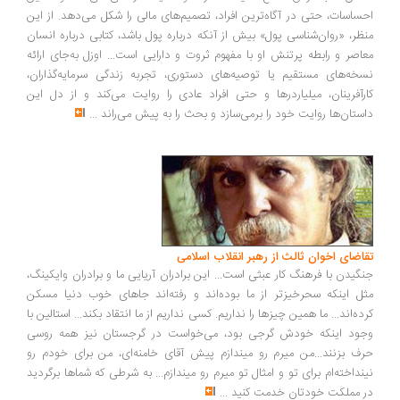
ساسات، حتی در آگاه‌ترین افراد، تصمیم‌های مالی را شکل می‌دهد. از این
ظر، «روان‌شناسی پول» بیش از آنکه درباره پول باشد، کتابی درباره انسان
اصر و رابطه پرتنش او با مفهوم ثروت و دارایی است... اوزل به‌جای ارائه
خه‌های مستقیم یا توصیه‌های دستوری، تجربه زندگی سرمایه‌گذاران،
رآفرینان، میلیاردرها و حتی افراد عادی را روایت می‌کند و از دل این
ستان‌ها روایت خود را برمی‌سازد و بحث را به پیش می‌راند
...
اضای اخوان ثالث از رهبر انقلاب اسلامی
گیدن با فرهنگ کار عبثی است... این برادران آریایی ما و برادران وایکینگ،
ل اینکه سحرخیزتر از ما بوده‌اند و رفته‌اند جاهای خوب دنیا مسکن
ده‌اند... ما همین چیزها را نداریم. کسی نداریم از ما انتقاد بکند... استالین با
ود اینکه خودش گرجی بود، می‌خواست در گرجستان نیز همه روسی
ف بزنند...من میرم رو میندازم پیش آقای خامنه‌ای، من برای خودم رو
نداخته‌ام برای تو و امثال تو میرم رو میندازم... به شرطی که شماها برگردید
 مملکت خودتان خدمت کنید
...