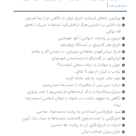
|
دموسی صدر
پیرامون راه‌های ابریشم؛ تاریخ جهان از نگاهی نو | نیما شریفی
یادداشتی بر انشتین هرگز از فلش‌کارت استفاده نمی‌کرد | فضل 
الله توکلی
مروری بر روحیات حیوانی | الهه طهماسبی
تاریخ هنر گامبریچ در ایستگاه چهاردهم
شرح نبراس‌الهدی ملاهادی سبزواری در انجمن آثار و مفاخر
ایران‌شهر در گفت‌وگو با محمدحسن شهسواری
جهان و جهاندار یا دولت مخفی کجاست؟!
ترامپ و ایران؛ از مهار تا تقابل
نصر حامد ابوزید باز هم حادثه آفرید 
درباره دین پس از متافیزیک | حمیدرضا امیدی‌سرور
مروری برمارادونا و دیگر ترجمه‌های فردوسی‌پور | یاسر نوروزی
نگاهی به مفهوم حکمت در تصوف و عرفان اسلامی | محمدرضا 
بیات
سید جمال‌الدین اسدآبادی به روایت محمدجواد صاحبی
اصل‌گرایی یا جست‌وجوی قاعده‌مند بایسته‌ها به سبک مک کیون
ادبیات و تاریخ‌نگاری آن به روایت طه حسین
 قرآن میزان شناخت قرآن 