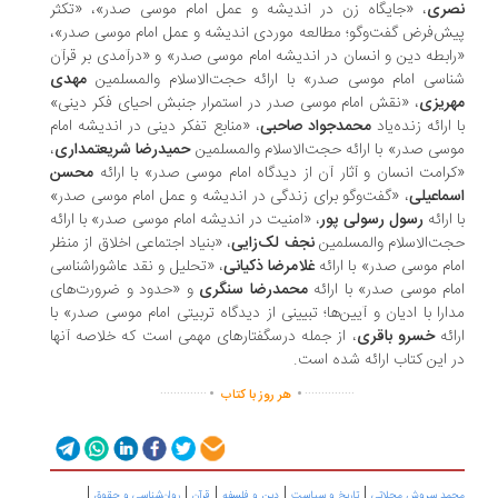
صری
، «جایگاه زن در اندیشه و عمل امام موسی صدر»، «تکثر
ش‌فرض گفت‌وگو؛ مطالعه موردی اندیشه و عمل امام موسی صدر»،
ابطه دین و انسان در اندیشه امام موسی صدر» و «درآمدی بر قرآن
اسی امام موسی صدر» با ارائه حجت‌الاسلام والمسلمین
مهدی
ریزی
، «نقش امام موسی صدر در استمرار جنبش احیای فکر دینی»
 ارائه زنده‌یاد
محمدجواد صاحبی
، «منابع تفکر دینی در اندیشه امام
سی صدر» با ارائه حجت‌الاسلام والمسلمین
حمیدرضا شریعتمداری
،
رامت انسان و آثار آن از دیدگاه امام موسی صدر» با ارائه
محسن
ماعیلی
، «گفت‌وگو برای زندگی در اندیشه و عمل امام موسی صدر»
 ارائه
رسول رسولی پور
، «امنیت در اندیشه امام موسی صدر» با ارائه
ت‌الاسلام والمسلمین
نجف لک‌زایی
، «بنیاد اجتماعی اخلاق از منظر
ام موسی صدر» با ارائه
غلامرضا ذکیانی
، «تحلیل و نقد عاشوراشناسی
ام موسی صدر» با ارائه
محمدرضا سنگری
و «حدود و ضرورت‌های
ارا با ادیان و آیین‌ها؛ تبیینی از دیدگاه تربیتی امام موسی صدر» با
ائه
خسرو باقری
، از جمله درسگفتارهای مهمی است که خلاصه آنها
 این کتاب ارائه شده است.
.
.
..............
...............
هر روز با کتاب
|
|
|
|
|
مد سروش محلاتی
تاریخ و سیاست
دین و فلسفه
قرآن
روان‌شناسی و حقوق