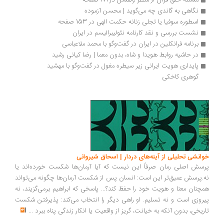
مسئله خلق قرآن از منظر ولفسن در172 صفحه
نگاهی به گاندی چه می‌گوید | محسن آزموده
اسطوره سوفیا یا تجلی زنانه حکمت الهی در 153 صفحه
نشست بررسی و نقد کارنامه نئولیبرالیسم در ایران
برنامه فرانکلین در ایران در گفت‌وگو با محمد ملاعباسی
در حاشیه روابط هویدا و شاه، بدون معما | رضا کیانی رشید
پایداری هویت ایرانی زیر سیطره مغول در گفت‌وگو با مهشید 
گوهری کاخکی
انشی تحلیلی از آینه‌های دردار | اسحاق شیروانی
سش اصلی رمان صرفاً این نیست که آیا آرمان‌ها شکست خورده‌اند یا
.پرسش عمیق‌تر این است: انسان پس از شکست آرمان‌ها چگونه می‌تواند
چنان معنا و هویت خود را حفظ کند؟... پاسخی که ابراهیم برمی‌گزیند، نه
روزی است و نه تسلیم. او راهی دیگر را انتخاب می‌کند: پذیرفتن شکست
ریخی، بدون آنکه به خیانت، گریز از واقعیت یا انکار زندگی پناه ببرد
...