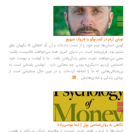
ونای آرام در گفت‌وگو با فاروک شهیچ
یی انسان‌ها ترمزِ خود را از دست داده‌اند و آن کُدِ اخلاقی که نگهبان عقل
یم بود، فروریخته است. در دنیای امروز، همه می‌خواهند فاشیست باشند؛
نی می‌خواهند نفرت، محورِ زندگی‌شان باشد... ما با گوشت و پوست خود
ساس کردیم «دیگری» بودن چه معنایی دارد... نوشتن پاسخی است به
‌عدالتی‌هایی که ما را احاطه کرده‌اند، و در عین حال، ستایشی است از
بایی زندگی و شادی‌هایش
...
اهی به روان‌شناسی پول | ایما موسی‌زاده
سان‌ها با ترس، طمع، امید، حسرت و مقایسه زندگی می‌کنند و همین