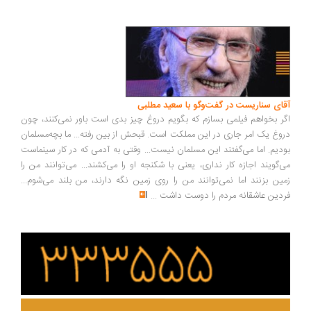
ای سناریست در گفت‌وگو با سعید مطلبی
ر بخواهم فیلمی بسازم که بگویم دروغ چیز بدی است باور نمی‌کنند، چون
وغ یک امر جاری در این مملکت است. قبحش از بین رفته... ما بچه‌مسلمان
دیم. اما می‌گفتند این مسلمان نیست... وقتی به آدمی که در کار سینماست
‌گویند اجازه کار نداری، یعنی با شکنجه او را می‌کشند... می‌توانند من را
ین بزنند اما نمی‌توانند من را روی زمین نگه دارند، من بلند می‌شوم...
دین عاشقانه مردم را دوست داشت
...