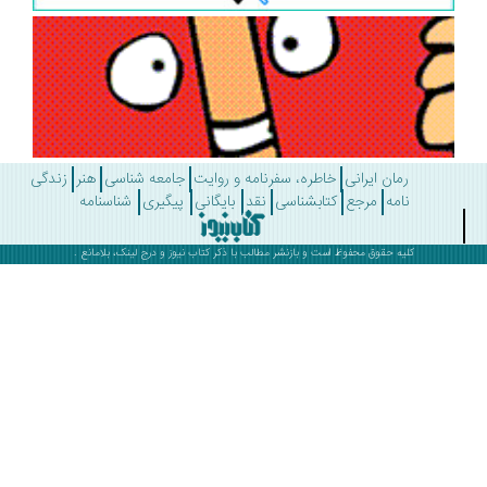
رمان ایرانی
خاطره، سفرنامه و روایت
جامعه شناسی
هنر
زندگی
نامه
مرجع
کتابشناسی
نقد
بایگانی
پیگیری
شناسنامه
کلیه حقوق محفوظ است و بازنشر مطالب با ذکر
کتاب نیوز
و درج لینک، بلامانع .