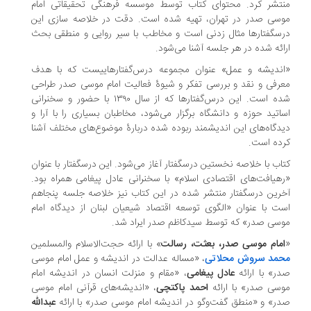
تشر کرد. محتوای کتاب توسط موسسه فرهنگی تحقیقاتی امام
سی صدر در تهران، تهیه شده است. دقت در خلاصه سازی این
سگفتارها مثال زدنی است و مخاطب با سیر روایی و منطقی بحث
ائه شده در هر جلسه آشنا می‌شود.
اندیشه و عمل» عنوان مجموعه درس‌گفتارهاییست که با هدف
رفی و نقد و بررسی تفکر و شیوهٔ فعالیت امام موسی صدر طراحی
شده است. این درس‌گفتارها که از سال ۱۳۹۰ با حضور و سخنرانی
اتید حوزه و دانشگاه برگزار می‌شود، مخاطبان بسیاری را با آرا و
دگاه‌های این اندیشمند ربوده شده دربارهٔ موضوع‌های مختلف آشنا
ده است.
اب با خلاصه نخستین درسگفتار آغاز می‌شود. این درسگفتار با عنوان
هیافت‌های اقتصادی اسلام» با سخنرانی عادل پیغامی همراه بود.
رین درسگفتار منتشر شده در این کتاب نیز خلاصه جلسه پنجاهم
ت با عنوان «الگوی توسعه اقتصاد شیعیان لبنان از دیدگاه امام
سی صدر» که توسط سیدکاظم صدر ایراد شد.
امام موسی صدر، بعثت، رسالت
» با ارائه حجت‌الاسلام والمسلمین
حمد سروش محلاتی
، «مساله عدالت در اندیشه و عمل امام موسی
ر» با ارائه
عادل پیغامی
، «مقام و منزلت انسان در اندیشه امام
سی صدر» با ارائه
احمد پاکتچی
، «اندیشه‌های قرآنی امام موسی
ر» و «منطق گفت‌وگو در اندیشه امام موسی صدر» با ارائه
عبدالله