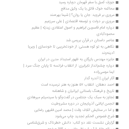
جوزف کمبل با سفر قهرمان دوباره رسید
محاکمه خوک قاتل با یک وکیل مدافع
مروری بر فروید: جان یا روان؟ | شیما بهره‌مند 
مروری بر دولت و توسعه اقتصادی | علی سرزعیم
درباره امام قاسم‌بن ابراهیم و اصول اعتقادی زیدیّه | عظیم 
محمودآبادی
عناصر داستان در قرآن بررسی شد
نکاهی به تو کوه هستی: از خودتخریبی تا خودسازی | ویریا 
آدینه‌وند
جایزه مهندس بازرگان به ظهور استبداد مدرن در ایران
درباره چشم‌انداز نابرابری: از انقلاب فرانسه تا پایان جنگ سرد | 
ایما موسی‌زاده
آثار ایران | آندره گدار
احمد دهقان: انقلاب ۵۷ هنوز به هنر نرسیده است
تاریخ و فرهنگ باستانی ایرانیان و شاهنامه
تجاوز به سبک یک جنتلمن در گفت‌وگو با سیدمیثم میرهادی
انجمن ایالتی آذربایجان در دوره مشروطیت
و اما در ستایش اتلاف وقت | محمد امین فقیهی رضایی
شرح فصوص الحکم تجدید چاپ می‌شود 
گزارش نشست نقد دو کتاب: دانش خطرناک و شرق‌شناسی