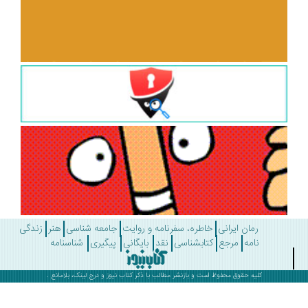
رمان ایرانی
خاطره، سفرنامه و روایت
جامعه شناسی
هنر
زندگی
نامه
مرجع
کتابشناسی
نقد
بایگانی
پیگیری
شناسنامه
کلیه حقوق محفوظ است و بازنشر مطالب با ذکر
کتاب نیوز
و درج لینک، بلامانع .