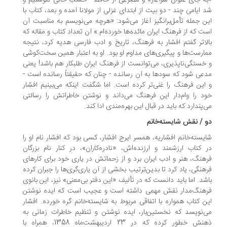
ه جای عنوان سرآغاز» و مصرعی از حافظ - حسب حالی ننوشتیم و
 ایامی چند - دو بیت از ابتدای غزلی از مولانا آمده و بعد، کتاب با
ن جمله تأمل‌برانگیز آغاز می‌شود: «هرچه می‌نویسم به‌ مناسبت آن
ت که از فرهنگ ایران مائده‌ها خورده‌ام.» آن تعداد کتاب و مقاله که
لاتر گفتم افشار به فرهنگ، تاریخ و ادب فارسی هدیه کرد، نتیجه
ارست‌ها و پیگیری‌های مداوم او بود. او به اعتبار همین سخت‌کوشی
خستگی‌ناپذیری، می‌توانست از فرهنگ ایران طلبکار هم باشد! یعنی
عی شود که سودها به آن رسانده - چنان که حقیقتاً رسانده است -
این فرهنگ را غنی‌تر کرده است. اما شگفت اینکه می‌بینیم افشار
د را وام‌دار این فرهنگ می‌داند و نوشتن خاطراتش را رسالتی
‌پندارد که باید در قبال این بهره‌مندی ادا کند.
 / نقش شایسته‌خانم
یسته‌خانم افشاریه، همسر ایرج افشار، کسی بود که افشار نام او را
 کتاب ارزشمند و ارزنده‌اش، «نادره‌کاران»، در کنار نام بزرگان
هنگ، هنر و ادب ایران برد و از زحماتش در یاری خود برای کارهای
هنگی، یاد کرد تا بدین‌ترتیب بخشی از آن یاری‌گری‌ها را جبران کرده
شد. اما باید دانست که در تألیف «این دفتر بی‌معنی» نیز، این بانوی
هنگ‌مدار نقش مهمی داشته است و عجیب است که ایده نوشتن
ن کتاب همواره با اتفاقی مربوط به شایسته‌خانم گره خورده. افشار
‌نویسد که نخستین‌بار، ایده نوشتن و تنظیم خاطرات زمانی به
ذهنش خطور کرده که در 23 اردیبهشت‌ماه 1358، همراه با