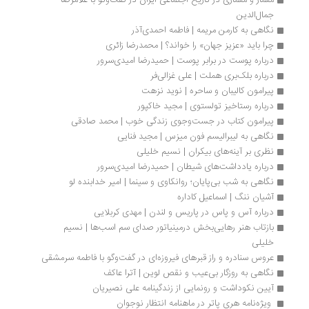
معمار و معماری در تاریخ اجتماعی ایران در گفت‌وگو با غلامرضا 
جمال‌الدین
نگاهی به کارمن مریمه | فاطمه احمدی‌آذر
چرا باید «عزیز جهان» را خواند؟ | محمدرضا زائری
درباره پوست در برابر پوست | حمیدرضا امیدی‌سرور 
درباره بلک‌بری هملت | علی غزالی‌فر
پیرامون کالیبان و ساحره | نوید نزهت
درباره رستاخیز تولستوی | مجید خاکپور
پیرامون کتاب در جست‌وجوی زندگی خوب | محمد صادقی
نگاهی به لیبرالیسم فون میزس | مجید فنایی
نظری بر آینه‌های بیکران | نسیم خلیلی
درباره یادداشت‌های شیطان | حمیدرضا امیدی‌سرور
نگاهی به شب بی‌پایان؛ روانکاوی و سینما | امیر خدابنده لو
آشیان ننگ | اسماعیل کاداره
درباره آس و پاس در پاریس و لندن | مهد‌ی کربلایی
بازتاب هنر رهایی‌بخش درمینیاتور صدای سم اسب‌ها | نسیم 
خلیلی
عروس سنادره و راز قبرهای فیروزه‌ای در گفت‌وگو با فاطمه سرمشقی
نگاهی به روزگار بی‌عیب و نقص لوین | آترا عاکف
آیین نکوداشت و رونمایی از زندگینامه‌ علی نصیریان
 ویژه‌نامه هری پاتر در ماهنامه انتظار نوجوان 