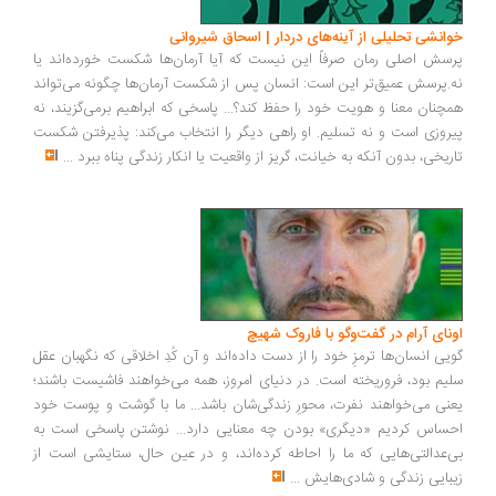
انشی تحلیلی از آینه‌های دردار | اسحاق شیروانی
سش اصلی رمان صرفاً این نیست که آیا آرمان‌ها شکست خورده‌اند یا
.پرسش عمیق‌تر این است: انسان پس از شکست آرمان‌ها چگونه می‌تواند
چنان معنا و هویت خود را حفظ کند؟... پاسخی که ابراهیم برمی‌گزیند، نه
روزی است و نه تسلیم. او راهی دیگر را انتخاب می‌کند: پذیرفتن شکست
ریخی، بدون آنکه به خیانت، گریز از واقعیت یا انکار زندگی پناه ببرد
...
ونای آرام در گفت‌وگو با فاروک شهیچ
یی انسان‌ها ترمزِ خود را از دست داده‌اند و آن کُدِ اخلاقی که نگهبان عقل
یم بود، فروریخته است. در دنیای امروز، همه می‌خواهند فاشیست باشند؛
نی می‌خواهند نفرت، محورِ زندگی‌شان باشد... ما با گوشت و پوست خود
ساس کردیم «دیگری» بودن چه معنایی دارد... نوشتن پاسخی است به
‌عدالتی‌هایی که ما را احاطه کرده‌اند، و در عین حال، ستایشی است از
بایی زندگی و شادی‌هایش
...