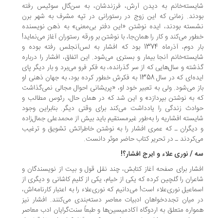
یسته‌خانم به دیدن آرش، فرزندشان، به سن‌گال سوئیس رفته
دند. زمانی که این زوج در رستورانی در تپه مشرف به شهر برن
سته بودند، ایده نوشتن «این دفتر بی‌معنی» به ذهن نویسنده
ور می‌کند و کار را همان‌جا، با نوشتن بر ورقه رستوران آغاز می‌نماید!
بار دوم، آذرماه 1374 بود که افشار به لس‌آنجلس رفته بوده و
یسته‌خانم آنجا بیمار و بستری می‌شود. این اتفاق، افشار را درباره
شته و سال‌هایی که از سر گذرانده، به فکر فرو می‌برد و بار دیگر پای
ایده‌ای که در سال 1358 به فکرش خطور کرده بود، به جهان ذهنی او
ز می‌شود. ولی به تعبیر خود او، «پریشانی احوال مجالی نمی‌گذاشت
 به نوشتن بپردازد» و این شد که در همان حال، رئوس مطالب و
ادث زندگی را یادداشت می‌کند برای وقتی دیگر. بنابراین وجود
یسته افشاریه را به‌طور غیرمستقیم باید بیش از محمدعلی جمال‌زاده
دیگران ـ که عمری افشار را به نوشتن خاطراتش تشویق و ترغیب
‌کردند ـ در تحریر کتاب حاضر موثر دانست.
 / نوری علاء و ایرج افشار؟!
شار برای صفحه آغاز کتابش، چند نقل قول و بیت از نویسندگان و
عران را گلچین کرده که یکی از خیام، یکی از کلیم کاشانی و دیگری از
ماعیل نوری‌علاء است! می‌دانیم که نوری‌علاء را به اعتبار کارنامه‌اش،
 میان تجددخواهان ادبیات معاصر دسته‌بندی می‌کنند. افشار نیز
واره متعلق به اردوگاه آکادمیسین‌ها و طبعاً سنت‌گرایان ادب معاصر