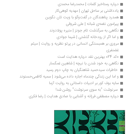
درباره رستاخیز کلمات | محمدرضا محمدی
یادداشتی بر ساحل تهران | مهدیه کوهی‌کار
همدرد پناهندگان در گفت‌وگو با ویت تان نگوین
پیرامون نغمه‌ی شبانه | علی شروقی
نگاهی به سرگذشت تام جونز | منیره پولادوند
و اما اگر از رودخانه گذشتی | شیما جوادی
مروری بر همبستگی انسانی در پرتو نظریه و روایت | میثم 
غضنفری
«کد 24» بهترین نقد درباره هدایت است
نگاهی به خود شدن با نیچه | شاهین غمگسار
 خاطرات سیدحمید شاهنگیان به چاپ دوم رسید
و اما این زندگی چندماه اجاره داده می‌شود | سمیه کاظمی‌حسنوند 
سایه بوف کور بر ادبیات داستانی به روایت آزما
 سرنوشت "به سوی سرنوشت" روشن شد! 
درباره مصطفی فرزانه و آشنایی با صادق هدایت | رضا فکری