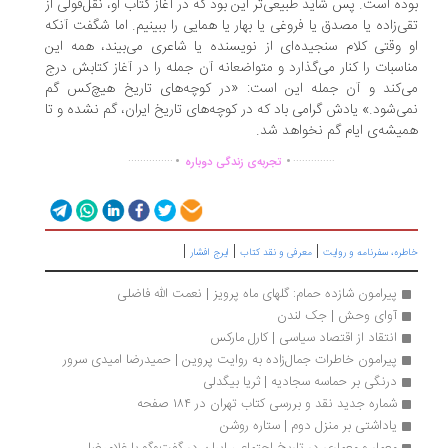
ده است. پس شاید طبیعی‌تر این بود که در آغاز کتاب او، نقل‌قولی از
ی‌زاده یا مصدق یا فروغی یا بهار یا همایی را ببینیم. اما شگفت آنکه
 وقتی کلام سنجیده‌ای از نویسنده یا شاعری می‌بیند، همه این
اسبات را کنار می‌گذارد و متواضعانه آن جمله را در آغاز کتابش درج
‌کند و آن جمله این است: «در کوچه‌های تاریخ هیچ‌کس گم
ی‌شود.» یادش گرامی باد که در کوچه‌های تاریخ ایران، گم نشده و تا
یشه‌ی‌ ایام گم نخواهد شد.
.
.
...............
..............
تجربه‌ی زندگی دوباره
|
|
|
ره، سفرنامه‌ و روایت
معرفی و نقد کتاب
ایرج افشار
پیرامون شازده حمام: گلهای ماه پرویز | نعمت الله فاضلی
آوای وحش | جک لندن
انتقاد از اقتصاد سیاسی | کارل مارکس
پیرامون خاطرات جمال‌زاده به روایت پروین | حمیدرضا امیدی سرور
درنگی بر حماسه سجادیه | ثریا بیگدلی
شماره جدید نقد و بررسی کتاب تهران در ۱۸۴ صفحه 
یاداشتی بر منزل دوم | ستاره روشن