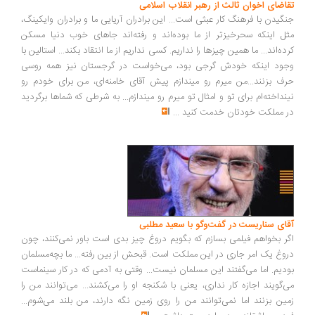
اضای اخوان ثالث از رهبر انقلاب اسلامی
گیدن با فرهنگ کار عبثی است... این برادران آریایی ما و برادران وایکینگ،
ل اینکه سحرخیزتر از ما بوده‌اند و رفته‌اند جاهای خوب دنیا مسکن
ده‌اند... ما همین چیزها را نداریم. کسی نداریم از ما انتقاد بکند... استالین با
ود اینکه خودش گرجی بود، می‌خواست در گرجستان نیز همه روسی
ف بزنند...من میرم رو میندازم پیش آقای خامنه‌ای، من برای خودم رو
نداخته‌ام برای تو و امثال تو میرم رو میندازم... به شرطی که شماها برگردید
 مملکت خودتان خدمت کنید
...
ای سناریست در گفت‌وگو با سعید مطلبی
ر بخواهم فیلمی بسازم که بگویم دروغ چیز بدی است باور نمی‌کنند، چون
وغ یک امر جاری در این مملکت است. قبحش از بین رفته... ما بچه‌مسلمان
دیم. اما می‌گفتند این مسلمان نیست... وقتی به آدمی که در کار سینماست
‌گویند اجازه کار نداری، یعنی با شکنجه او را می‌کشند... می‌توانند من را
ین بزنند اما نمی‌توانند من را روی زمین نگه دارند، من بلند می‌شوم...