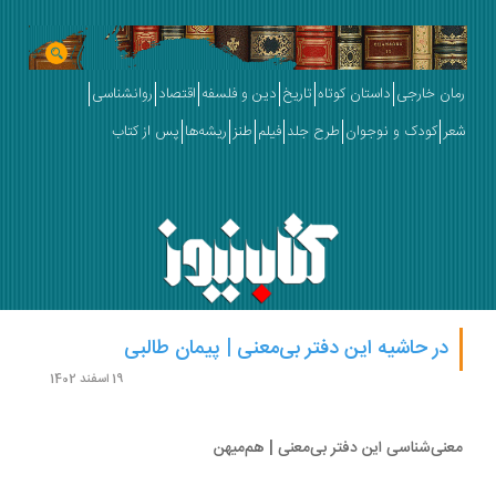
ان خارجی
داستان کوتاه
تاریخ
دین و فلسفه
اقتصاد
روانشناسی
ر
کودک و نوجوان
طرح جلد
فیلم
طنز
ریشه‌ها
پس از کتاب
در حاشیه این دفتر بی‌معنی | پیمان طالبی
19 اسفند 1402
نی‏‌شناسی این دفتر بی‏‌معنی | هم‌میهن