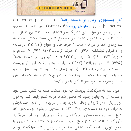
در جستجوی زمان از دست رفته"
du temps perdu a la
[
1
recherch
] رمانی از
مارسل پروست
(1871-1922)، نویسنده‌­ی فرانسوی،
 در پاریس در مؤسسه‌­ی نشر گالیمار انتشار یافت؛ انتشاری که از سال
1913 تا سال 1927طول کشید. در مجموع شامل هفت بخش است که
2
ان‌های آنها از این قرار است: 1. طرف خانه­‌ی سوان
(1913)؛ 2. در سایه‌­
4
3
دختران نوشکفته
(1918)؛ 3. طرف گرمانت
(1920-1921) 4. سدوم و
7
6
5
وره
(1921-1922)؛ 5. زندانی
(1923)؛ 6. آلبرتین از دست رفته
8
(1927). بنابراین، بیش از ثلث این اثر پروست
نخست به چشم نیامد (1913)، تنها از سال 1920 بود که توجه اهل ادب و
م را به خود جلب کرد و این توجه به تدریج که اثر منتشر شد، افزایش
فت و سرانجام عموم خوانندگان را در بر گرفت.
­‌دانیم که سرگذشت پروست چه بود: سخت مبتلا به تنگی نفس بود
شدت آن به جایی رسید که مجبور شد با مردم قطع رابطه کند. به قول
موران(9)، «در تاریکی بخار بخور» به سر می­‌برد. در آنجا دستخوش
طرات خود به جستجوی زندگی گذشته مشغول می­‌شود. جستجویی که
چ حسرتی مسمومش نمی­‌کند، چنان که در پایان نوجوانی می­‌گوید
ن گاه دریافتم که هرگز نوح نمی­‌توانست جز در کشتی خود جهان را
ین خوبی ببیند، با آنکه کشتی بسته بود، و زمین را شب فرا گرفته بود».