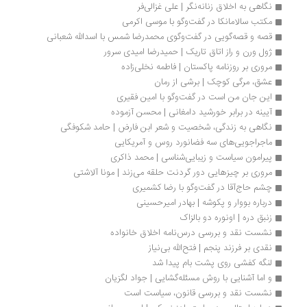
نگاهی به اخلاق زنانه‌نگر | علی غزالی‌فر
مکتب سالامانکا در گفت‌وگو با موسی اکرمی
قصه و قصه‌گويی در گفت‌وگوی محمدرضا شمس با اسدالله شعبانی 
ژول ورن و راز اتاق تاریک | حمیدرضا امیدی سرور
مروری بر روزنامه‌ پاکستان | فاطمه نخلی‌زاده
عشق، مرگی کوچک | برشی از رمان
این جان من است در گفت‌وگو با امین فقیری
آیینه در برابر خورشید دامغانی | محسن آزموده
نگاهی به زندگی، شخصیت و شعر ابن‌ فارض | حامد شکوفگی
ماجراجویی‌های سه‌ فضانورد روس و آمریکایی
پیرامون سیاست و زیبایی‌شناسی | محمد ذاکری
مروری بر چيزهايى دور گردنت حلقه مى‌زند | مونا آلاشتی
چشم حاج‌آقا در گفت‌وگو با رضا کشمیری
درباره بووار و پکوشه | بهادر امیرحسینی
زنبق دره | اونوره دو بالزاک
نشست نقد و بررسی درس‌نامه اخلاق خانواده
نقدی بر فرزند پنجم | فتح‌الله بی‌نیاز
لنگه کفشی روی پشت بام پیدا شد
و اما آشنایی با روش مسئله‌گشایی | جواد لگزیان
نشست نقد و بررسی قانون، سیاست است