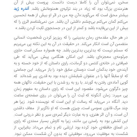
ن، نمی‌­توان آن را کاملا درست دانست. پروست بیش از آن
رمندی بزرگ بود که زیاد در بند تزکیه­‌ی همنوعانش باشد.
آندره ژید
شتر محق است که می­‌گوید:«آن چه من در اثر او بیش از همه تحسین
­‌کنم گمان می­‌کنم بی‌­چشم داشتی آن باشد. من نمی‌­شناسم اثری را که
ش از این بی­‌فایده باشد و کمتر از این در جستجوی ثابت کردن باشد.»
 هر حال، مقدمه‌­ی رمان بدبینیی را که ریزریز کردن شخصیت انسانی
ضمن آن است انکار می­‌کند. در حقیقت در آن به این نکته پی می­‌بریم
 مسلم نیست که بدترین، بدترین باشد. چه همواره ممکن است حاوی
ثومه­‌ی معجزه­‌ای باشد. این امکان هنگامی پیش می‌­آید که طی
افتی در خانه­‌ی کنتس دو گرمانت، راوی داستان که از خود خسته و به
نده‌­ی خود بدگمان است دوستان سابق خود را باز می‌‌­یابد. این جماعتی
 او سابقاً آنها را در عنفوان شبابشان دیده بود به قدری پیر شده‌­اند که
یی آماده‌­ی رفتن به گورند. با رو به رو شدن با این حقیقت، ناگهان همه
ز دگرگون می­‌شود. مقصود این است که راوی داستان به مفهوم زمان
 می­برد: زمان آن­گونه که ثبت آن را می‌­توان در روی صفحه­‌ی ساعت
د. آن­گاه در می‌­یابد که رسالت او این است که نویسنده شود. زیرا هر
د مرگ قانون عمومی است، چیزی هست که او ناگزیر از معاف داشتن
 است، و آن اثر هنری، و به عبارت دیگر ثمره­‌ی سیر و نظر درونی است.
ن کشفی بود به راستی بی مانند، زیرا به کاوش بسیار ممتدی که راوی
 اعماق حافظه­‌ی خود کرده بود ارزشی تام و تمام می­‌داد. بنابراین، از
ست به موفقیت می­‌رود، موفقیتی که بدون آن شکست ممکن نبود.