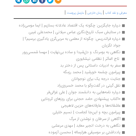
|
|
|
رفی و نقد کتاب
رمان خارجی
مارسل پروست
درباره جایگزین: چگونه یک اقتصاد عادلانه بسازیم | ایما موسی‌زاده
در ستایش سبک تاریخ‌نگاری عباس میلانی | محمدعلی غیبی
درباره فراتدریس: چگونه از معلمی به مربی‌گری یادگیری برسیم؟ | 
جواد لگزیان
نگاهی به بومرنگ و دل‌شیدا و ساده‌ بی‌نهایت | مهسا شمسی‌پور
 تاج المآثر | نظامی نیشابوری
سفر به ادبیات داستانی پس از دختر بد
پیرامون چشمه خورشید | محمد رزمگه
جنایت درجه یک برای نوجوانان
نقل گیتی در گفت‌وگو با محمد خسروی‌راد
درباره نامه‌هایی به دانشمند جوان | علی غزالی‌فر
10کتاب پیشنهادی حامد حجتی برای روزهای کرونایی
عاشقانه‌ها و عارفانه‌های حزین لاهیجی
پیرامون بچه و این‌جا کجاست | نسیم خلیلی
آگاهی از سرطان و نوشتن از مرگ 
نگاهی به درخت انجیر معابد | مهدی مرعشی
یادداشتی بر موسیقی هزارساله | محسن آزموده