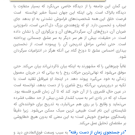
 گمان این جامعه را از دیدگاه خاصی می­‌نگرد که بسیار متفاوت با
دگاه بالزاک است. ولی اینکه این جهان نسبتاً حقیر توانسته است
صت خلق این همه شخصیت‌های فراموش نشدنی به او بدهد جای
جاب و تحسین دارد. او که پژوهنده­‌ی بزرگ دل آدمی است، ناموزونی
بان آن، دروغ‌های آن، سرگردانی‌های آن و بزرگواری آن را نشان داده
ت. در حقیقت، بیش از هر سر دیگر به سر عشق جسمانی پرداخته
ت. حتی تمامی مراحل تدریجی آن را پیموده است، از نخستین
داری احساس عشق تا دوزخ گناه. بی آنکه هرگز در انتزاعیات سرگردان
د.
لباً چیزهایی را که مشهورند به اینکه بیان ناکردنی­‌اند بیان می­‌کند. حتی
فق می­‌شود که نهانی­‌ترین حرکات روح را به بیانی که در جریان معمول
دگی به خود می­‌گیرد پیوند دهد. در اینجا، او غیرقابل تقلید است. با
یه بر درون­‌بینی، بی‌­آنکه روح شاعری را از دست بدهد، توانسته است
 عین حال، قلمروی را از آن خود کند که تا آن زمان قلمرو فلسفه بود.
ک او، که در بادی امر به سبب کش­دار شدن بیش از حد مطلب فشرده
­‌نماید و وقایع را بر روی هم می‌­انبارد، به تدریج برای خواننده‌­ای که
یسته­‌ی این نام است طبیعی ترین سبک ممکن می‌­شود. زیرا دقیقاً
سخ­گوی موضوع خویش است؛ به این معنی که بدون هیچ خطاپوشی
 مقتضای تحلیل عمل می‌­کند.
ر جستجوی زمان از دست رفته"
به سبب وسعت فوق‌­العاده‌­ی دید و