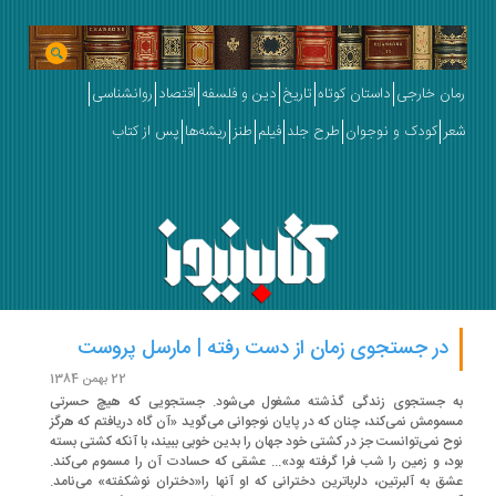
ان خارجی
داستان کوتاه
تاریخ
دین و فلسفه
اقتصاد
روانشناسی
ر
کودک و نوجوان
طرح جلد
فیلم
طنز
ریشه‌ها
پس از کتاب
در جستجوی زمان از دست رفته | مارسل پروست
22 بهمن 1384
 جستجوی زندگی گذشته مشغول می­‌شود. جستجویی که هیچ حسرتی
مومش نمی­‌کند، چنان که در پایان نوجوانی می­‌گوید «آن گاه دریافتم که هرگز
ح نمی­‌توانست جز در کشتی خود جهان را بدین خوبی ببیند، با آنکه کشتی بسته
د، و زمین را شب فرا گرفته بود»... عشقی که حسادت آن را مسموم می­‌کند.
ق به آلبرتین، دلرباترین دخترانی که او آنها را«دختران نوشکفته» می‌­نامد.