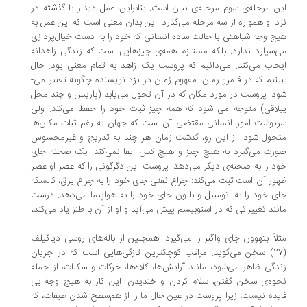
ن مرحله­‌ی سوم مرحله‌­ی بیان است. بنابراین، عمل دیدار با گذشته در
د او همواره از سه مرحله می­‌گذرد. این بدان معنی است که این عمل به
ج وجه شباهتی با حالت ساده انسانی که خود را به دست خیال­‌پردازی
‌­سپارد ندارد. بلکه مستلزم همه­‌ی چیزهایی است که زندگی زاهدانه
حاب می­‌کند. می­‌دانیم که پروست یک زاهد به تمام معنی بود. حال
ببینیم که در قلمرو رمان، مفهوم زمان در نزد نویسنده چگونه تعبیر می‌­
د. پروست در مورد مکان که در آن تحول می­‌یابد (پاریس و چند محل
لاقی) متوجه می شود که همه چیز ثبات خود را حفظ می­‌کند. ولی
نوشت امور انسانی مقتضی آن است که جهان به رغم ثبات مکان‌ها
حول شود. از این رو، گذشت زمان هر چند به تدریج و غیرمحسوس
رت می­‌گیرد به هیچ چیز و هیچ کس ایفا نمی­‌کند. یک صحنه جای
د را به صحنه­‌ی دیگر می‌دهد. پروست این دگرگونی را که عصر او عصر
ور آن است ثبت می­‌کند: چراغ نفتی جای خود را به چراغ برق، کالسکه
ی خود را به اتومبیل و بالون جای خود را به هواپیما می‌­دهد. درست
نند تغییراتی که در اسنوبیسم پیش می­‌آید و او از آن با طنز یاد می‌کند،
لاً بتهوون جای واگنر را می­‌گیرد. همچنین از باله‌­های روسی دیاگیلف
(27) سخن می­‌گوید. مراقب کوچک­ترین تازگی‌هایی است که در جریان
دگی ظاهر می‌­شود، مانند آرایش‌ها، کلاه‌ها، حرکات و سکنات، از جمله
وه­‌ی سخن گفتن، سلام کردن و خندیدن. این کار به هیج وجه بی
یده نیست، زیرا پروست در عین حال ما را از هم‌سطح شدن طبقات، که