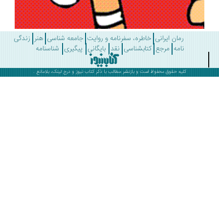
رمان ایرانی
خاطره، سفرنامه و روایت
جامعه شناسی
هنر
زندگی
نامه
مرجع
کتابشناسی
نقد
بایگانی
پیگیری
شناسنامه
کلیه حقوق محفوظ است و بازنشر مطالب با ذکر
کتاب نیوز
و درج لینک، بلامانع .