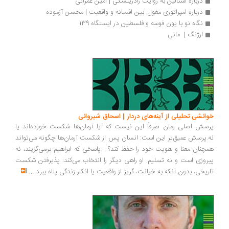
درباره استالین به روایت رادزینسکی | امین عمرانی
درباره امپراتوری مغول: بین افسانه و واقعیت | محسن آزموده
نگاه نو با یون فوسه و فلسطین در ایستگاه 139
ارژنگ |  مانی
انشی تحلیلی از آینه‌های دردار | اسحاق شیروانی
سش اصلی رمان صرفاً این نیست که آیا آرمان‌ها شکست خورده‌اند یا
.پرسش عمیق‌تر این است: انسان پس از شکست آرمان‌ها چگونه می‌تواند
چنان معنا و هویت خود را حفظ کند؟... پاسخی که ابراهیم برمی‌گزیند، نه
روزی است و نه تسلیم. او راهی دیگر را انتخاب می‌کند: پذیرفتن شکست
ریخی، بدون آنکه به خیانت، گریز از واقعیت یا انکار زندگی پناه ببرد
...