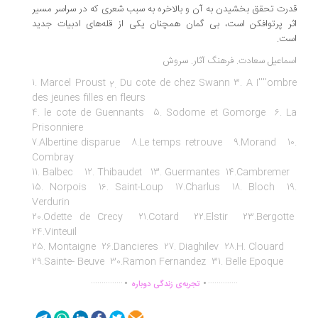
رت تحقق بخشیدن به آن و بالاخره به سبب شعری که در سراسر مسیر
ر پرتوافکن است، بی گمان همچنان یکی از قله‌­های ادبیات جدید
ست.
ماعیل سعادت. فرهنگ آثار. سروش
1. Marcel Proust
Du cote de chez Swann 3. A I''''omb
2.
des jeunes filles en fleurs
4. le cote de Guennants 5. Sodome et Gomorge 6. L
Prisonniere
7.Albertine disparue 8.Le temps retrouve 9.Morand 10
Combray
11. Balbec 12. Thibaudet 13. Guermantes 14.Cambremer
15. Norpois 16. Saint-Loup 17.Charlus 18. Bloch 19
Verdurin
20.Odette de Crecy 21.Cotard 22.Elstir 23.Bergott
24.Vinteuil
25. Montaigne 26.Dancieres 27. Diaghilev 28.H. Clouard
29.Sainte- Beuve 30.Ramon Fernandez 31. Belle Epoque
.
.
...............
..............
تجربه‌ی زندگی دوباره