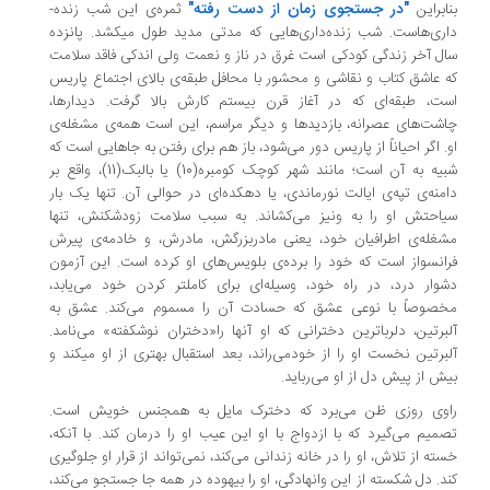
"در جستجوی زمان از دست رفته"
ابراین
ثمره‌­ی این شب زنده‌­
ری‌هاست. شب زنده­‌داری‌هایی که مدتی مدید طول می­کشد. پانزده
ل آخر زندگی کودکی است غرق در ناز و نعمت ولی اندکی فاقد سلامت
 عاشق کتاب و نقاشی و محشور با محافل طبقه‌­ی بالای اجتماع پاریس
ت، طبقه­‌ای که در آغاز قرن بیستم کارش بالا گرفت. دیدارها،
شت‌های عصرانه، بازدیدها و دیگر مراسم، این است همه‌­ی مشغله‌­ی
. اگر احیاناً از پاریس دور می‌شود، باز هم برای رفتن به جاهایی است که
شبیه به آن است؛ مانند شهر کوچک کومبره(10) یا بالبک(11)، واقع بر
منه‌­ی تپه‌­ی ایالت نورماندی، یا دهکده‌­ای در حوالی آن. تنها یک بار
احتش او را به ونیز می­‌کشاند. به سبب سلامت زودشکنش، تنها
غله­‌ی اطرافیان خود، یعنی مادربزرگش، مادرش، و خادمه‌­ی پیرش
انسواز است که خود را برده­‌ی بلویس‌های او کرده است. این آزمون
وار درد، در راه خود، وسیله‌­ای برای کامل­تر کردن خود می‌­یابد،
صوصاً با نوعی عشق که حسادت آن را مسموم می­‌کند. عشق به
برتین، دلرباترین دخترانی که او آنها را«دختران نوشکفته» می‌­نامد.
برتین نخست او را از خودمی‌­راند، بعد استقبال بهتری از او می­کند و
ش از پیش دل از او می‌رباید.
اوی روزی ظن می­‌برد که دخترک مایل به همجنس خویش است.
میم می­‌گیرد که با ازدواج با او این عیب او را درمان کند. با آنکه،
ته از تلاش، او را در خانه زندانی می­‌کند، نمی‌­تواند از قرار او جلوگیری
د. دل شکسته از این وانهادگی، او را بیهوده در همه جا جستجو می­‌کند،