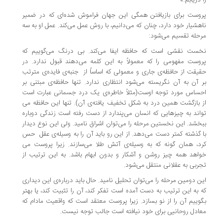
 دریابم.»
وست برای بازیافتن همگی این جهان فراموش شده‌­ای که در ضمیر
هشیار خود دارد، چنان که می­‌دانیم، با روش عمل می­‌کند. عمل او به سه
حله تقسیم می‌­شود:
ست نقشی است که حافظه ایفا می‌­کند. بی درنگ می‌­گوییم که
وست مفهومی را که معمولاً به این کلمه می­‌دهند قبول ندارد. در
یقت از حافظه‌­ی جاری و معمولی که اساساً از جنبه­‌ی فایده­‌ی مترتب
 آن به آن نگریسته می‌­شود انتظاری ندارد. تنها حافظه‌­ی مبتنی بر
ساس مورد توجه اوست(مثلاً خاطره­‌ی یک درد جسمانی عبارت است
 بازگشت همین درد به شکل تخفیف یافته­‌ی آن). تنها این حافظه می­‌
اند به چیزهایی که انسان می­‌پندارد از دست رفته است زندگی دوباره
خشد. این نخستین مرحله را می‌­توان اشراق نامید. ولی این نوع دیدار
 گذشته کمتر دست می‌­دهد. از این رو باید آن را به وسیله­‌ی عقل حس
د، همان گونه که به وسیله­‌ی آتش طلا می­‌سازند. زیرا پروست می­‌
اهد همه چیز روشن و آشکار و بدون ابهام باشد. به این ترتیب از
ربی به عقلانی منتقل می‌­شود.
ن دومین مرحله را می‌­توان تحلیل نامید. حال باید درباره­‌ی این دیداری
 به این ترتیب به دست آمده است تفکر کند، آن را تثبیت کند، یا بهتر
وییم آن را از نو بسازد. زیرا پروست معتقد است که واقعیت مادام که
ادل روحانیی برای خود نیافته است جالب توجه نیست.