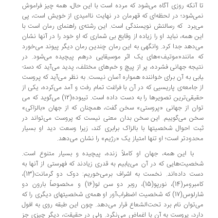
 آنکه روزی آگاه می­‌شود که مرده است با این حال، همه چیز فراموش
ی­‌شود؛ در لحظه­­‌ای که قهرمان در نهایت ناامیدی از خویش است، پی
‌­برد که رسالتش نویسندگی است. این رشته‌­ی راهنمای رمان است با
ن همه، نباید او را زیاده از وقایع بی شماری که او خود را در آنها نشان
­‌دهد جدا کرد. وانگهی به این رمان چندین رمان دیگر پیوند می­‌خورد
 مانند«موتیف­»های یک اثر موسیقایی درهم پیچیده می­‌شود. در
نتیجه جهانی فشرده، پر از پیچ و خم‌های مختلف، پدید می‌­آید که دست­
بی به آن برای خواننده همواره آسان نیست. به نظر می‌­آید که پروست
 جامعه­‌ی پاریسیی که در آن با فراغت تمام رفت و آمد می­‌کرده، یکی از
حقیقی­‌ترین تصویرها را به دست داده است. تیبوده(12) می­‌گوید که می­‌
ان از جهانی «پروستی» سخن گفت، همچنان که از جهان «بالزاکی»
ن می­‌گوییم. این سخن بدان معنی نیست که پروست می‌­تواند در
ت احوال شخصیتها با بالزاک برابری کند، زیرا وسعت دید او بسیار
دودتر است؛ او تنها امتیاز یک «رژیم» را نشان می‌­دهد.
 این همه، جهان او کاملاً زنده، پیچیده و بسیار متنوع است.
صیت‌هایی که در آن می­‌یابیم به قدری زیادند که فهرستی از آنها به
دست داده­‌اند. نخست به اشراف برمی­‌خوریم: دوک دو گرمانت(13)،
کامبرومر(14)، نورپو(15)، روبر دو سن لو(16) و مخصوصاً بارون دو
شارلوس(17) که شخصیت اضطراب­‌آور او همه­‌ی شخصیتهای دیگری را که
‌­توان نام برد تحت‌الشعاع قرار می­‌دهد. چون این طبقه روی به افول
رد، پروست به آن با اغماض می‌­نگرد. ولی در حقیقت، دیگر چیزی جز