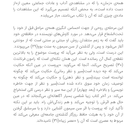
ه­‌ی «زمان» را که در مشاهده‌­ی آداب و عادات جماعتی معین از«از
ت داده است»، به محض آنکه تصمیم می­‌گیرد که این مشاهدات را
ده‌­ی چیزی کند که آن را تکاب می‌­نامند، «باز می‌یابد».
ن مرحله‌­ی روحی از جهت احساس انگیزی همه­‌ی مراحل قبل از خود را
ت‌الشعاع قرار می‌­دهد. در مورد کاوش‌های نویسنده در حافظه­‌ی خود
ید گفت که به زعم منتقدان روش او مبتنی بر سنتی است که از مونتنی
آغاز می­‌شود و پس از گذشتن از سن سیمون به سنت بوو(29) می‌­پیوندد.
ن درست است، ولی به نظر می‌­آید که پروست موضوع را به بالاترین
طه‌­ی کمال آن رسانده است. این همان نکته­‌ای است که رامون فرناندث
(30) تصریح می‌­کند، آنجا که می­‌گوید: «پروست در عین آنکه حکایت
‌­کند که چه دیده است(سیر و نظر رمانی)، حکایت می­‌کند که چگونه
انسته است ببیند(سیر و نظر ذهنی) و حکایت می­‌کند که چگونه به
صیف زمان خود سوق داده شده است(سیر و نظر از جهت خاطره­‌
یسی) و بالاخره (بعد چهارم) از این سه سیر و نظر درسی کلی استخراج
­‌کند: در آخر کتاب زیبا شناسی بسیار آگاهانه­‌ای می­‌گنجاند که در عین
ل هم اثرش را توجیه می‌­کند و هم زندگی‌­اش را». باید بر این نکته
کید کرد که پروست با اثر سن سیمون آشنایی دارد و با سرمشق گرفتن
 آن خود را به هیئت حافظ روزگار گذشته‌­ی جامعه‌­ای معرفی می‌­کند که
بوط به عصری است که آن را «عصر زیبا»(31) نامیده‌­اند.