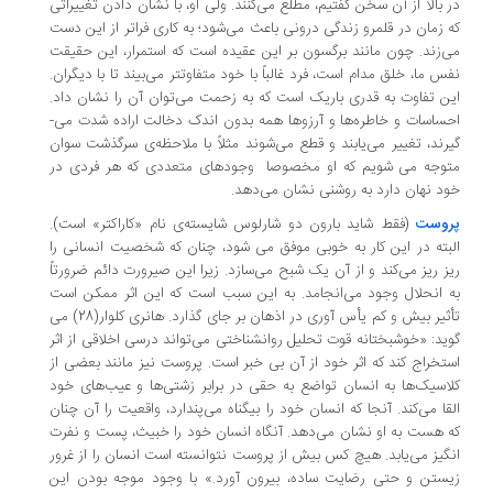
 بالا از آن سخن گفتیم، مطلع می­‌کنند. ولی او، با نشان دادن تغییراتی
 زمان در قلمرو زندگی درونی باعث می­‌شود؛ به کاری فراتر از این دست
‌­زند. چون مانند برگسون بر این عقیده است که استمرار، این حقیقت
س ما، خلق مدام است، فرد غالباً با خود متفاوت­تر می‌­بیند تا با دیگران.
ن تفاوت به قدری باریک است که به زحمت می‌­توان آن را نشان داد.
ساسات و خاطره‌­ها و آرزوها همه بدون اندک دخالت اراده شدت می‌­
رند، تغییر می‌­یابند و قطع می­‌شوند مثلاً با ملاحظه­‌ی سرگذشت سوان
وجه می شویم که او مخصوصا وجودهای متعددی که هر فردی در
د نهان دارد به روشنی نشان می­‌دهد.
روست
(فقط شاید بارون دو شارلوس شایسته­‌ی نام «کاراکتر» است).
بته در این کار به خوبی موفق می شود، چنان که شخصیت انسانی را
ز ریز می­‌کند و از آن یک شبح می­‌سازد. زیرا این صیرورت دائم ضرورتاً
 انحلال وجود می‌­انجامد. به این سبب است که این اثر ممکن است
تأثیر بیش و کم یأس آوری در اذهان بر جای گذارد. هانری کلوار(28) می­‌
ید: «خوشبختانه قوت تحلیل روان­شناختی می‌­تواند درسی اخلاقی از اثر
تخراج کند که اثر خود از آن بی خبر است. پروست نیز مانند بعضی از
اسیک‌ها به انسان تواضع به حقی در برابر زشتی‌ها و عیب‌های خود
قا می­‌کند. آنجا که انسان خود را بی­گناه می­‌پندارد، واقعیت را آن چنان
 هست به او نشان می­‌دهد. آن­گاه انسان خود را خبیث، پست و نفرت­‌
گیز می‌­یابد. هیچ کس بیش از پروست نتوانسته است انسان را از غرور
ستن و حتی رضایت ساده، بیرون آورد.» با وجود موجه بودن این