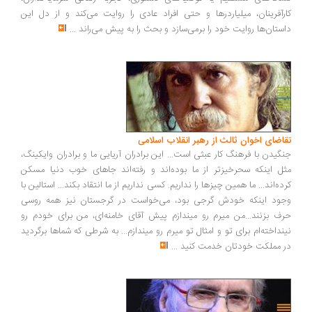
رآفرینان، میلیاردرها و حتی افراد عادی را روایت می‌کند و از دل این
ستان‌ها روایت خود را برمی‌سازد و بحث را به پیش می‌راند
...
اضای اخوان ثالث از رهبر انقلاب اسلامی
گیدن با فرهنگ کار عبثی است... این برادران آریایی ما و برادران وایکینگ،
ل اینکه سحرخیزتر از ما بوده‌اند و رفته‌اند جاهای خوب دنیا مسکن
ده‌اند... ما همین چیزها را نداریم. کسی نداریم از ما انتقاد بکند... استالین با
ود اینکه خودش گرجی بود، می‌خواست در گرجستان نیز همه روسی
ف بزنند...من میرم رو میندازم پیش آقای خامنه‌ای، من برای خودم رو
نداخته‌ام برای تو و امثال تو میرم رو میندازم... به شرطی که شماها برگردید
 مملکت خودتان خدمت کنید
...