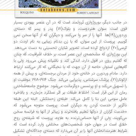
 جانب دیگر، بوروژوازی ثروتمند است که در آن عنصر یهودی بسیار
قوی است: سوان هنردوست، و بلوک(18) پدر و پسر که دسته­‌ی
وردورن(19)ها آنها را از سر وا می­‌کنند و دیگران که از آنها سخن نمی­‌
ییم. پروست از این سوان، که با زن بدنام زیبایی به نام اودت دو
کرسی(20) ازدواج کرده است، تصویر شایان تحسینی به دست می‌­دهد.
ن بورژوازی که مشخصه‌­ی این عصر است، بر خلاف اشرافیت، که چنان
 گفتیم روی در افول دارد، اندکی کند و ناشیانه پیش می­‌رود ولی با
م‌هایی استوار، خاصه از آن جهت که با نخبگانی که کار می­‌کنند ارتباط
رد. مادام وردورن در خانه­‌ی خود از مردان برجسته‌­ای، و پیش از همه
ازکوتار(21)، پزشک سرشناس، پذیرایی می­‌کند. جنگ 1914-1918 موفقیت او
 تسهیل می‌­کند و او پرنسس دوگرمانت می­‌شود. موضوع جامعه‌­شناختی
ان از این قرار است: اختلاط طبقات بر اثر عملکرد «زمان». و بالاخره
مل سومی این بنا را کامل می­‌کند: طبقه­‌ی زحمت­کش. البته این طبقه
گزیر از خدمت کردن به دیگران است. پروست متوجه می­‌شود که
دمت گزاران از دوکها تعلیم یافته‌­ترند و زیباتر از آنها به فرانسه سخن
­‌گویند، ولی از آنها حساس­‌ترند». به علاوه، پروست که شیفته‌­ی روح
اق است در جهان خود شخصیت‌های مختلفی وارد کرده است که
ایط هنرمندانه‌­شان آنها را بر آن می­‌دارد که دسته‌­ی جداگانه‌­ای تشکیل