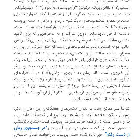
ند. به همین سبب است که سه استاد هنر به ما معرفی می­‌کند:
الستیر(22) نقاش بزرگ، برگوت(23) نویسنده، و نتوی(24) موسیقی­دان.
ید همچنین از شخصیت دیگری نام ببریم که، با آنکه همواره نامرئی
ت، بر همه‌ی شخصیت‌های دیگر غلبه دارد و او «زمان» است. پروست
ن فردگراست و در خود زندگی می­‌کند و علاقه­‌مند به حقیقت است،
نسته از فن ماجراسازی دوری می­‌کند و به ماجراهایی که برای تأیید
عایی ساخته می­‌شود به چشم حقارت نگاه می­‌کند. تنها چیزی که برایش
لب توجه است، درون شخصیت‌هایی است که خلق می‌­کند. از این رو،
واره جانب عدالت را رعایت می­‌کند «هنرمند باید فقط به حقیقت
مت کند و هیچ طبقه‌­ای را بر طبقه‌­ی دیگر رجحان ندهد، زیرا هر یک
 موقعیت­‌های اجتماع اهمیت خاص خود را دارد». ذکر یک نکته­‌ی دیگر
نیز ضروری است: گاه رمان به شیوه­‌ی مونتنی(25) در استطرادهای
ازی، مانند ماجرای بسیار مشهود دریفوس، اسرار نبوغ بالزاک، و بحث
سوق الجیشی در اردوگاه دونسیر(26)، سرگردان می­‌شود. بی گمان این
ایع حشو است و می‌­توان آن را برای ساختار اثر زیان آور دانست. و در
 شکل، جزئیاتی فاقد اهمیت است.
ریباً غیر ممکن است که بتوان بخش‌های هفتگانه­‌ی این رمان را یکی
 از دیگری خلاصه کرد. زیرا شباهتی با نوع آثار کلاسیک ندارد. این
ان معنی است که از همه قواعد هنر سر پیچیده است؛ چنین نکوهشی
"در جستجوی زمان
معقول است. از بافت خاصش در عنوان آن، یعنی
 دست رفته"
، خبر داده شده است. پروست می‌­خواهد اعماق حافظه‌­ی