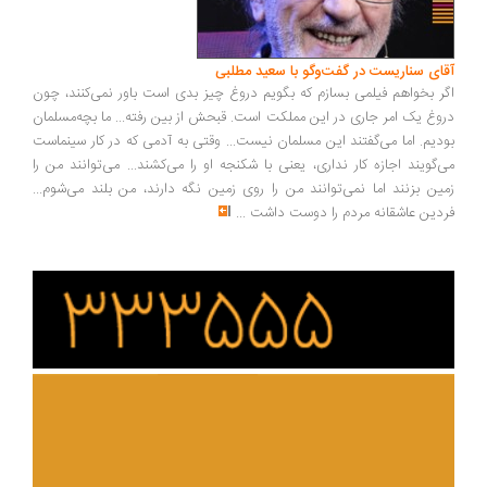
ای سناریست در گفت‌وگو با سعید مطلبی
ر بخواهم فیلمی بسازم که بگویم دروغ چیز بدی است باور نمی‌کنند، چون
وغ یک امر جاری در این مملکت است. قبحش از بین رفته... ما بچه‌مسلمان
دیم. اما می‌گفتند این مسلمان نیست... وقتی به آدمی که در کار سینماست
‌گویند اجازه کار نداری، یعنی با شکنجه او را می‌کشند... می‌توانند من را
ین بزنند اما نمی‌توانند من را روی زمین نگه دارند، من بلند می‌شوم...
دین عاشقانه مردم را دوست داشت
...