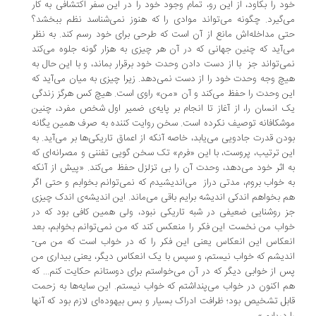
د را بکاود، از این رو، تمام وجود خود را در این سفر اکتشافی به کار
­‌گیرد. چگونه می­‌تواند موادی را که هنوز نمی­‌شناسد نظم ببخشد؟
ی مداخله‌­اش مانع از آن است که طرحی برای خود رسم کند. به نظر
‌­آید که چنین جهانی که در آن هر چیزی به هزار گونه جلوه می­‌کند
ی‌­تواند جز با از دست دادن وحدت خود برقرار بماند، و با این حال به
چ وجه وحدت خود را از دست نمی‌­دهد. زیرا چیزی به میان می­‌آید که
ن وحدت را حفظ می­‌کند و آن «من» راوی است. هیچ کس هرگز زندگی
 انسان را، از آغاز تا انجام بر پایه‌­ی ضمیر اول شخص مفرد، چنین
شکافانه توصیف نکرده است. سخن روایت کننده به صرف همین یگانه
دن قدرت جادویی می­‌یابد، خاصه آنکه از اعماق تاریکی‌ها بر می­‌آید. به
ن ترتیب، پروست، با این «فرم» تک سخن گویی تفننی و مصرانه‌­ای که
 اثر خود می­‌دهد، وحدت آن را بی تزلزل حفظ می­‌کند. «پیش از آنکه
 خواب بروم، مدتی دراز می‌­اندیشیدم که نمی­‌توانم بخوابم و حتی اگر
 بخواهم اندکی اندیشه برایم باقی می­‌ماند. این اندیشه­‌ی اندک چیزی
 روشنایی ضعیفی در شبه تاریکی نبود، ولی همین کافی بود که در
اب من نخست این فکر را منعکس کند که من نمی‌­توانم بخوابم، بعد
عکاس این انعکاس یعنی این فکر را که در خواب است که من می‌­
دیشم که خواب نیستم، و سپس با یک انعکاس دیگر، یعنی بیداری من
 از خوابی دیگر که در آن می­‌خواستم برای دوستانم حکایت کنم... که
 اکنون در خواب می‌پنداشتم که خواب نیستم. این سایه‌­ها به زحمت
بل تشخیص بود؛ ظرافت ادراک بسیار و بس بیهوده‌­ای لازم بود که آنها