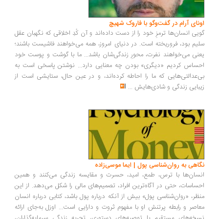
ونای آرام در گفت‌وگو با فاروک شهیچ
یی انسان‌ها ترمزِ خود را از دست داده‌اند و آن کُدِ اخلاقی که نگهبان عقل
یم بود، فروریخته است. در دنیای امروز، همه می‌خواهند فاشیست باشند؛
نی می‌خواهند نفرت، محورِ زندگی‌شان باشد... ما با گوشت و پوست خود
ساس کردیم «دیگری» بودن چه معنایی دارد... نوشتن پاسخی است به
‌عدالتی‌هایی که ما را احاطه کرده‌اند، و در عین حال، ستایشی است از
بایی زندگی و شادی‌هایش
...
اهی به روان‌شناسی پول | ایما موسی‌زاده
سان‌ها با ترس، طمع، امید، حسرت و مقایسه زندگی می‌کنند و همین
ساسات، حتی در آگاه‌ترین افراد، تصمیم‌های مالی را شکل می‌دهد. از این
ظر، «روان‌شناسی پول» بیش از آنکه درباره پول باشد، کتابی درباره انسان
اصر و رابطه پرتنش او با مفهوم ثروت و دارایی است... اوزل به‌جای ارائه
خه‌های مستقیم یا توصیه‌های دستوری، تجربه زندگی سرمایه‌گذاران،