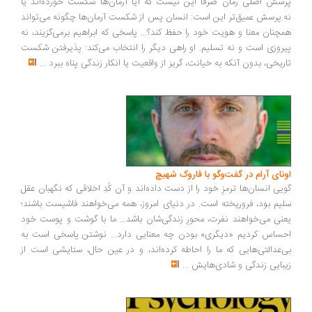
سش اصلی رمان صرفاً این نیست که آیا آرمان‌ها شکست خورده‌اند یا
.پرسش عمیق‌تر این است: انسان پس از شکست آرمان‌ها چگونه می‌تواند
چنان معنا و هویت خود را حفظ کند؟... پاسخی که ابراهیم برمی‌گزیند، نه
روزی است و نه تسلیم. او راهی دیگر را انتخاب می‌کند: پذیرفتن شکست
ریخی، بدون آنکه به خیانت، گریز از واقعیت یا انکار زندگی پناه ببرد
...
ونای آرام در گفت‌وگو با فاروک شهیچ
یی انسان‌ها ترمزِ خود را از دست داده‌اند و آن کُدِ اخلاقی که نگهبان عقل
یم بود، فروریخته است. در دنیای امروز، همه می‌خواهند فاشیست باشند؛
نی می‌خواهند نفرت، محورِ زندگی‌شان باشد... ما با گوشت و پوست خود
ساس کردیم «دیگری» بودن چه معنایی دارد... نوشتن پاسخی است به
‌عدالتی‌هایی که ما را احاطه کرده‌اند، و در عین حال، ستایشی است از
بایی زندگی و شادی‌هایش
...