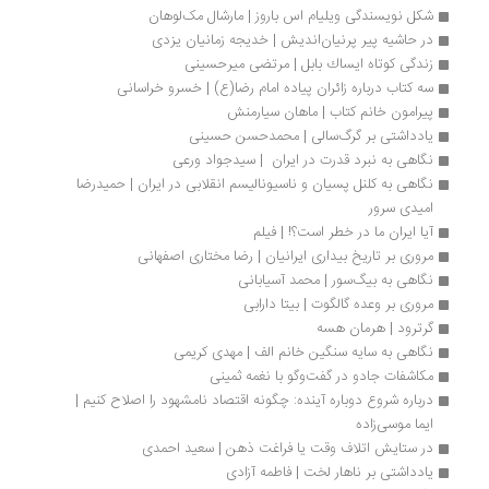
شکل نویسندگی ویلیام اس باروز | مارشال مک‌لوهان 
در حاشیه پیر پرنیان‌اندیش | خدیجه زمانیان یزدی
زندگی كوتاه ایساك بابل | مرتضی میرحسینی
سه کتاب درباره زائران پیاده امام رضا(ع) | خسرو خراسانی
پیرامون خانم کتاب | ماهان سیارمنش
یادداشتی بر گرگ‌سالی | محمدحسن حسینی 
نگاهی به نبرد قدرت در ایران  | سیدجواد ورعی
نگاهی به کلنل پسیان و ناسیونالیسم انقلابی در ایران | حمیدرضا 
امیدی سرور
آیا ایران ما در خطر است؟! | فیلم
مروری بر تاریخ بیداری ایرانیان | رضا مختاری اصفهانی
نگاهی به بیگ­‌سور | محمد آسیابانی
مروری بر وعده گالگوت | بیتا دارابی
گرترود | هرمان هسه
نگاهی به سایه سنگین خانم الف | مهدی کریمی
مکاشفات جادو در گفت‌وگو با نغمه ثمینی
درباره شروع دوباره آینده: چگونه اقتصاد نامشهود را اصلاح کنیم | 
ایما موسی‌زاده
در ستایش اتلاف وقت یا فراغت ذهن | سعید احمدی 
یادداشتی بر ناهار لخت | فاطمه آزادی