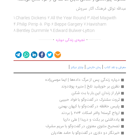
دالله توکل. فرهنگ آثار. سروش
1.Charles Dickens 2.All the Year Round 3.Abel Magwith
4.Philip Pirrip 5. Pip 6.Beppe Gargery 7.Havisham
8.Bentley Durmmle 9.Edward Bulwer-Lytton
.
.
...............
..............
تجربه‌ی زندگی دوباره
|
|
|
رفی و نقد کتاب
رمان خارجی
چارلز دیکنز
درباره زندگی پس از مرگ داده‌ها | ایما موسی‌زاده
نظری بر خورشید تلخ | منیره پولادوند
فرار از زندان این بار با بت شکن
ثروت مشترک در گفت‌وگو با فواد حبیبی
پلیس حافظه در گفت‌وگو با کیهان بهمنی
ارواح گرسنه! والتر اسکات ۲۰۲۴ را بردند
یادداشتی بر بکت و دریدا | علی داریا
تصحیح مثنوی معنوی در گفت‌وگو با مریم مشرف
خبرنگار دو دلاری در گفت‌وگو با حامد هادیان