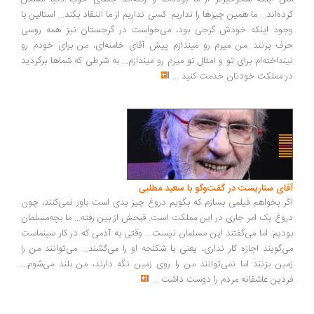
ده‌اند... ما همین چیزها را نداریم. کسی نداریم از ما انتقاد بکند... استالین با
ود اینکه خودش گرجی بود، می‌خواست در گرجستان نیز همه روسی
ف بزنند...من میرم رو میندازم پیش آقای خامنه‌ای، من برای خودم رو
نداخته‌ام برای تو و امثال تو میرم رو میندازم... به شرطی که شماها برگردید
 مملکت خودتان خدمت کنید
...
ای سناریست در گفت‌وگو با سعید مطلبی
ر بخواهم فیلمی بسازم که بگویم دروغ چیز بدی است باور نمی‌کنند، چون
وغ یک امر جاری در این مملکت است. قبحش از بین رفته... ما بچه‌مسلمان
دیم. اما می‌گفتند این مسلمان نیست... وقتی به آدمی که در کار سینماست
‌گویند اجازه کار نداری، یعنی با شکنجه او را می‌کشند... می‌توانند من را
ین بزنند اما نمی‌توانند من را روی زمین نگه دارند، من بلند می‌شوم...
دین عاشقانه مردم را دوست داشت
...