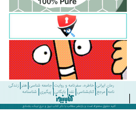
رمان ایرانی
خاطره، سفرنامه و روایت
جامعه شناسی
هنر
زندگی
نامه
مرجع
کتابشناسی
نقد
بایگانی
پیگیری
شناسنامه
کلیه حقوق محفوظ است و بازنشر مطالب با ذکر
کتاب نیوز
و درج لینک، بلامانع .