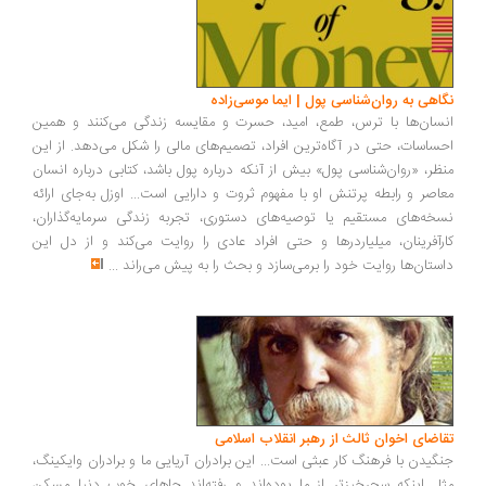
اهی به روان‌شناسی پول | ایما موسی‌زاده
سان‌ها با ترس، طمع، امید، حسرت و مقایسه زندگی می‌کنند و همین
ساسات، حتی در آگاه‌ترین افراد، تصمیم‌های مالی را شکل می‌دهد. از این
ظر، «روان‌شناسی پول» بیش از آنکه درباره پول باشد، کتابی درباره انسان
اصر و رابطه پرتنش او با مفهوم ثروت و دارایی است... اوزل به‌جای ارائه
خه‌های مستقیم یا توصیه‌های دستوری، تجربه زندگی سرمایه‌گذاران،
رآفرینان، میلیاردرها و حتی افراد عادی را روایت می‌کند و از دل این
ستان‌ها روایت خود را برمی‌سازد و بحث را به پیش می‌راند
...
اضای اخوان ثالث از رهبر انقلاب اسلامی
گیدن با فرهنگ کار عبثی است... این برادران آریایی ما و برادران وایکینگ،
ل اینکه سحرخیزتر از ما بوده‌اند و رفته‌اند جاهای خوب دنیا مسکن