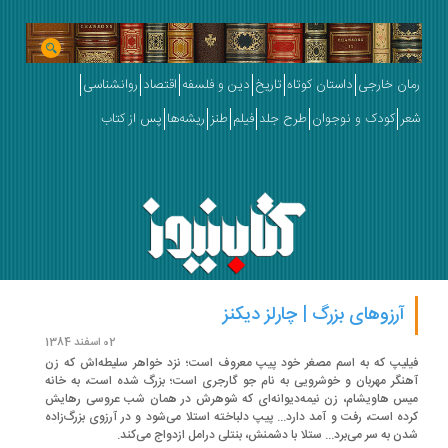
ان خارجی
داستان کوتاه
تاریخ
دین و فلسفه
اقتصاد
روانشناسی
ر
کودک و نوجوان
طرح جلد
فیلم
طنز
ریشه‌ها
پس از کتاب
آرزوهای بزرگ | چارلز دیکنز
02 اسفند 1384
لیپ که به اسم مصغر خود پیپ معروف است؛ نزد خواهر سلیطه‌اش که زن
نگر مهربان و خوشرویی به نام جو گارجری است؛ بزرگ شده است، به خانه
س هاویشام، زن نیمه‌دیوانه‌ای که شوهرش در همان شب عروسی رهایش
ده است، رفت و آمد دارد... پیپ دلباخته استلا می‌شود و در آرزوی بزرگ‌زاده
ن به سر می‌برد... ستلا با دشمنش، بنتلی درامل ازدواج می‌کند.