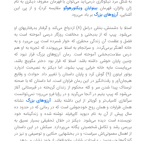
 شکل مرد نیکوکاری درمی‌آید می‌توان با قهرمان معروف دیگری به نام
ن والژان، قهرمان
بینوایان
ویکتورهوگو
مقایسه کرد)، و از پی این
آرزوهای بزرگ
نایی،
بر باد می‌رود.
استلا با دشمنش، بنتلی درامل (8) ازدواج می‌کند و گرفتار بدرفتاریهای او
‌شود. پیپ که از بدبختی و مخالفت روزگار درسی آموخته است به
ل و عظمت آن زندگی محقری که خوار شمرده است پی می‌برد و به
نه آهنگر برمی‌گردد. و سرانجام به استلا می‌پیوندد که تجربه به او هم
آرزوهای بزرگ
رس سلامت‌بخشی آموخته است. رمان
قرار نبود که
ین پایان خوشی داشته باشد: استلا که قرار بود دختر مگویچ باشد،
‌بایست مایه خانه خرابی پیپ بشود، اما دیکنز به نصیحت ادوارد
بولور لیتون (9) گوش کرد و پایان داستان را تغییر داد. حوادث و وقایع
جان‌آور و رقت‌انگیز در این رمان فراوان است، اما داستان که با صحنه
سناک پیدا شدن سر و کله محکوم از زندان گریخته در قبرستانی آغاز
‌شود که پیپ یتیم در آنجا می‌گرید و در رؤیا فرو می‌رود؛ نمی‌توانست
آرزوهای بزرگ
آغازی کامیاب‌تر و گویاتر از این داشته باشد.
نشانه
ان طراوات و همان روح خودجوشی است که در رمانی که در حدود ده
ل پیش از آن به نام دیوید کاپرفیلد نوشته شده و زندگینامه خود
یسنده است دیده می‌شود. دیکنز در خلال تحقیقی بسیار عمیق به
رسی رشد و تکامل شخصیتی یگانه می‌پردازد. سبکش در این داستان
 اهمال معمولی‌اش مبراست؛ و در بخشهایی حکایی و توصیفی و نیز در
تگوها چیره‌دستی و استادی شایان ملاحظه‌ای از خود نشان می‌دهد.