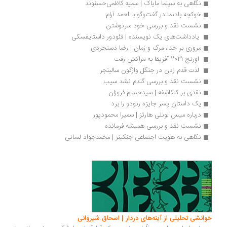
نگاهی به سینما مایاک | سمیه کاظمی‌حسنوند
خوکچه‌ بادنما در گفت‌وگو با احمد آرام
نشست نقد و بررسی خود سرنوشتن
 یادداشت‌های یک نویسنده | فئودور داستایفسکی
مروری بر خدا، مرگ و زمان | رضا دستجردی
 اورنج 2021 آفریقا به مراکش رفت
 لذت قدم زدن در جنگل واژگون سالینجر
نشست نقد و بررسی گندم نشد سیب
نقدی بر کنکاشفه | سیدحسام فروزان
یک داستان پسر جایزه رنودو را برد
درباره میس لونلی هارتز | سمیرا محمودپور
نشست نقد و بررسی همیشه فرمانده
نگاهی به هویت اجتماعی جنکینز | محمدجواد لسانی
انشی تحلیلی از آینه‌های دردار | اسحاق شیروانی