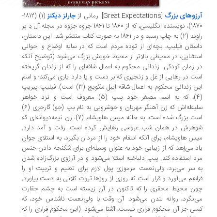
زوهای بزرگ
[Great Expectations]
. رمانی از
چارلز دیکنز
(1) (1812-
1870)، نویسنده انگلیسی، که از 1860 تا 1861 جزوه جزوه در مجله آل دِ یِر
راوند (2) به چاپ رسید و در 1861 به صورت کتاب منتشر شد. این داستان،
ستان فیلیپ، بچه‌ای از توده مردم است که در سایه اوضاع و احوالی
تثنایی، در محیطی بالاتر از محیط خویش بزرگ می‌شود (توضیح آنکه
 زمان کودکی، زندانی محکوم به اعمال شاقه‌ای را که از زندان گریخته
ت در رهایی از غل و زنجیری که بر دست و پا دارد یاری می‌کند؛ و اسم
این زندانی محکوم به اعمال شاقه ایبل مگویچ (3) است). فیلیپ پیریپ
(4)، که به اسم مصغر خود پیپ (5) معروف است و نزد خواهر
سلیطه‌اش که زن آهنگر مهربان و خوشرویی به نام بپ (جو) گارجری (6)
است بزرگ شده است، به خانه میس هاویشام (7)، زن نیمه‌دیوانه‌ای که
هرش در همان شب عروسی رهایش کرده است، رفت و آمد دارد.
س هاویشام، برای آنکه انتقام خود را از مردان بگیرد، به استلای جوان
د می‌إهد که از زیبایی خود به عنوان وسیله‌ای برای شکنجه دادن جنس
د استفاده کند. پیپ دلباخته استلا می‌شود و در آرزوی بزرگ‌زاده شدن
 سر می‌برد، ولی‌نعمت مرموزی پول لازم برای تعلیم و تربیت او را
اهم می‌آورد و قرار است که روزی از روزها ثروت کلانی به دست بیاورد.
ن محیط محقری را که تاکنون در آن زیسته است به چشم حقارت
‌نگرد، روانه لندن می‌شود. آن وقت با ولی‌نعمت ناشناس خود، که
ی جز آن محکوم فراری نیست، آشنا می‌شود. (این محکوم فراری را که