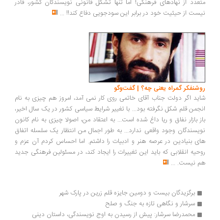
متعدد از نهادهای فرهنگی! اما تنها تشکل قانونی نویسند‌گان کشور، قادر
نیست از حیثیت خود در برابر این سودجویی دفاع کند!!
...
روشنفکر گمراه یعنی چه؟ | گفت‌وگو
شاید اگر دولت جناب آقای خاتمی روی کار نمی آمد، امروز هم چیزی به نام
انجمن قلم شکل نگرفته بود... با تغییر شرایط سیاسی کشور در یک سال اخیر،
باز بازار نفاق و ریا داغ شده است... به اعتقاد من، اصولا چیزی به نام کانون
نویسندگان وجود واقعی ندارد... به طور اجمال من انتظار یک سلسله اتفاق
های بنیادین در عرصه هنر و ادبیات را داشتم. اما احساس کردم آن عزم و
روحیه انقلابی که باید این تغییرات را ایجاد کند، در مسئولین فرهنگی جدید
هم نیست.
...
برگزیدگان بیست و دومین جایزه قلم زرین در پارک شهر
سرشار و نگاهی تازه به جنگ و صلح
محمدرضا سرشار: پیش از رسیدن به اوج نویسندگی، داستان دینی 