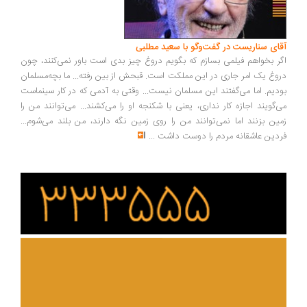
آقای سناریست در گفت‌وگو با سعید مطلبی
اگر بخواهم فیلمی بسازم که بگویم دروغ چیز بدی است باور نمی‌کنند، چون
دروغ یک امر جاری در این مملکت است. قبحش از بین رفته... ما بچه‌مسلمان
بودیم. اما می‌گفتند این مسلمان نیست... وقتی به آدمی که در کار سینماست
می‌گویند اجازه کار نداری، یعنی با شکنجه او را می‌کشند... می‌توانند من را
زمین بزنند اما نمی‌توانند من را روی زمین نگه دارند، من بلند می‌شوم...
فردین عاشقانه مردم را دوست داشت
...