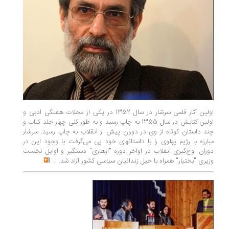
اولین آثار قلمی سرشار در سال 1352 در یکی از مجلات هفتگی ادبی و
اولین کتابش در سال 1355 به چاپ رسید و به طور کلی چهار جلد کتاب و
چند داستان کوتاه از وی در دوران پیش از انقلاب به چاپ رسید. سرشار
مبارزه با رژیم پهلوی را با داستانهای خود پی می‌گرفت با وجود این در
دوران اوج‌گیری انقلاب در اواخر دوره "ازهاری" دستگیر و اوایل نخست
وزیری "بختیار" همراه با خیل زندانیان سیاسی کشور آزاد شد.
...