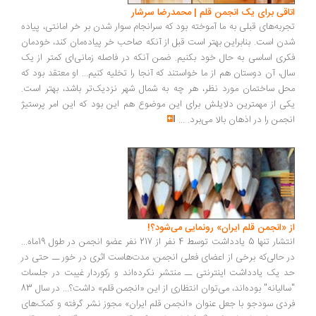
اتاقی برای یک انجمن قلم | محمدرضا سرشار
تجربه‌های قبلی به ما آموخته بود که سرانجام سوار شدن بر خر امانتی، پیاده
شدن است. بنابراین بهتر است قبل از آنکه صاحب خر پیاده‌مان کند، خودمان
فکری اساسی به حال خود بکنیم. ضمن آنکه در فاصله زمانی‌ای کمتر از یک
سال، آن دوستان هم از ما خواستند که آنجا را تخلیه کنیم... او معتقد بود که
محل ساختمان مورد نظر، هر چه به شمال شهر نزدیک‌تر باشد، بهتر است.
یکی از مهمترین دلایلش برای این موضوع هم این بود که این امر پرستیژ
انجمن را در اذهان بالا می‌برد.
...
از «انجمن قلم ایران» رونمایی می‌شود؟!
انتشار تنها 5 یادداشت توسط 4 نفر از 217 نفر عضو انجمن در طول 19ماه...
در حالی‌که برخی از اعضای فعلی انجمن، مدت‌هاست اثری در خور ــ حتی در
حد یک یادداشت اینترنتی ــ منتشر نکرده‌اند و رکوردار غیبت در جلسات
"سالیانه" بوده‌اند، می‌توان انتظاری از این «انجمن قلم» داشت؟... در سال 83
فردی سودجو با جعل عنوان «انجمن قلم ایران» مجوز نشر گرفته و کمک‌های