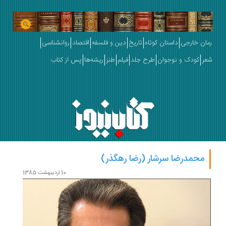
رمان خارجی
داستان کوتاه
تاریخ
دین و فلسفه
اقتصاد
روانشناسی
شعر
کودک و نوجوان
طرح جلد
فیلم
طنز
ریشه‌ها
پس از کتاب
محمدرضا سرشار (رضا رهگذر)
10 اردیبهشت 1385