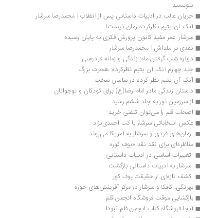
ننویسید
جریان غالب در ادبیات داستانی پس از انقلاب | محمدرضا سرشار
آنک آن یتیم نظرکرده رمان نیست!
سرشار: عمر مفید کانون پرورش فکری به پایان رسیده
نقدی بر ملداش | محمدرضا سرشار
درباره شب گرفتن ماه: زندگی و زمانه فردوسی 
جلد چهارم آنک آن یتیم نظرکرده: هجرت بزرگ
آنک آن یتیم نظر کرده در سالیان سخت
داستان زندگی مادر امام رضا(ع) برای کودکان و نوجوانان
از سرزمین نور به جلد ششم رسید
اصحاب قلم را می‌توان تلفنی خرید 
عکس انتخاباتی سرشار با کت احمدی‌نژاد
 رمان‌های فردی و سرشار به آمریکا می‌روند 
مناظره‌ای برای نقد نقد «بوف کور»
 تغییرات اساسی در ادبیات داستانی
 سرشار به ادبیات داستانی بازگشت 
 کشف تازه‌ای از حقیقت بوف کور 
بهرنگی، کافکا و سرشار در مرکز آفرینش‌های حوزه 
بازگشایی موقت فروشگاه انجمن قلم
آنجا فروشگاه کتاب انجمن قلم نبود!