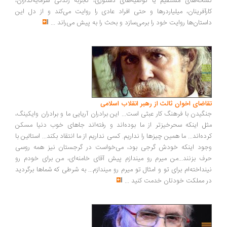
نسخه‌های مستقیم یا توصیه‌های دستوری، تجربه زندگی سرمایه‌گذاران،
کارآفرینان، میلیاردرها و حتی افراد عادی را روایت می‌کند و از دل این
داستان‌ها روایت خود را برمی‌سازد و بحث را به پیش می‌راند
...
تقاضای اخوان ثالث از رهبر انقلاب اسلامی
جنگیدن با فرهنگ کار عبثی است... این برادران آریایی ما و برادران وایکینگ،
مثل اینکه سحرخیزتر از ما بوده‌اند و رفته‌اند جاهای خوب دنیا مسکن
کرده‌اند... ما همین چیزها را نداریم. کسی نداریم از ما انتقاد بکند... استالین با
وجود اینکه خودش گرجی بود، می‌خواست در گرجستان نیز همه روسی
حرف بزنند...من میرم رو میندازم پیش آقای خامنه‌ای، من برای خودم رو
نینداخته‌ام برای تو و امثال تو میرم رو میندازم... به شرطی که شماها برگردید
در مملکت خودتان خدمت کنید
...