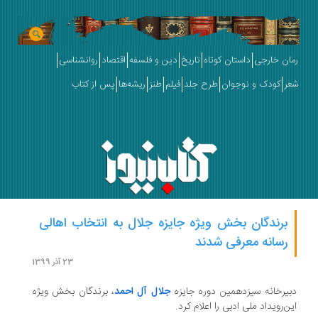
رمان خارجی
داستان کوتاه
تاریخ
دین و فلسفه
اقتصاد
روانشناسی
شعر
کودک و نوجوان
طرح جلد
فیلم
طنز
ریشه‌ها
پس از کتاب
برندگان بخش ویژه جایزه جلال به انتخاب اهالی
رسانه معرفی شدند
23 آذر 1399
دبیرخانه سیزدهمین دوره جایزه
جلال آل احمد
، برندگان بخش ویژه
این‌رویداد ملی ادبی را اعلام کرد.