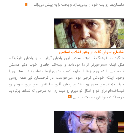
داستان‌ها روایت خود را برمی‌سازد و بحث را به پیش می‌راند
...
تقاضای اخوان ثالث از رهبر انقلاب اسلامی
جنگیدن با فرهنگ کار عبثی است... این برادران آریایی ما و برادران وایکینگ،
مثل اینکه سحرخیزتر از ما بوده‌اند و رفته‌اند جاهای خوب دنیا مسکن
کرده‌اند... ما همین چیزها را نداریم. کسی نداریم از ما انتقاد بکند... استالین با
وجود اینکه خودش گرجی بود، می‌خواست در گرجستان نیز همه روسی
حرف بزنند...من میرم رو میندازم پیش آقای خامنه‌ای، من برای خودم رو
نینداخته‌ام برای تو و امثال تو میرم رو میندازم... به شرطی که شماها برگردید
در مملکت خودتان خدمت کنید
...