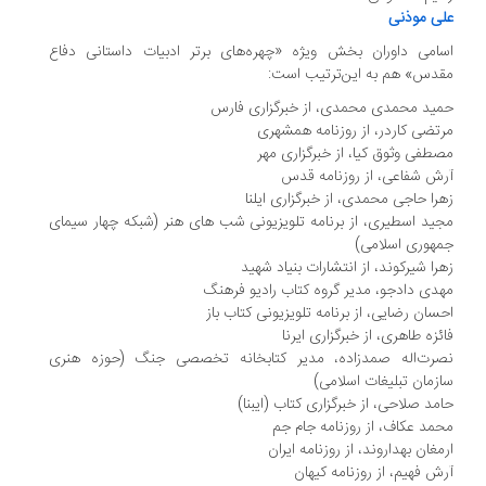
علی موذنی
اسامی داوران بخش ویژه «چهره‌های برتر ادبیات داستانی دفاع
مقدس» هم به این‌ترتیب است:
حمید محمدی محمدی، از خبرگزاری فارس
مرتضی کاردر، از روزنامه همشهری
مصطفی وثوق کیا، از خبرگزاری مهر
آرش شفاعی، از روزنامه قدس
زهرا حاجی محمدی، از خبرگزاری ایلنا
مجید اسطیری، از برنامه تلویزیونی شب های هنر (شبکه چهار سیمای
جمهوری اسلامی)
زهرا شیرکوند، از انتشارات بنیاد شهید
مهدی دادجو، مدیر گروه کتاب رادیو فرهنگ
احسان رضایی، از برنامه تلویزیونی کتاب باز
فائزه طاهری، از خبرگزاری ایرنا
نصرت‌اله صمدزاده، مدیر کتابخانه تخصصی جنگ (حوزه هنری
سازمان تبلیغات اسلامی)
حامد صلاحی، از خبرگزاری کتاب (ایبنا)
محمد عکاف، از روزنامه جام جم
ارمغان بهداروند، از روزنامه ایران
آرش فهیم، از روزنامه کیهان