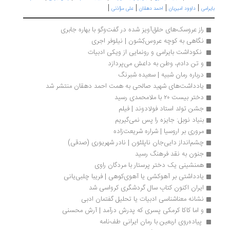
|
|
|
|
بایرامی
داوود امیریان
احمد دهقان
علی مؤذنی
راز عروسک‌های حلق‌آویز شده در گفت‌وگو با بهاره جابری
نگاهی به کوچه‌ عروس‌کِشون | نیلوفر اجری
 نکوداشت بایرامی و رونمایی از ویکی ادبیات
و تن دادم، وطن به داعش می‌پردازد
درباره رمان شبیه | سعیده شبرنگ
یادداشت‌های شهید صالحی به همت احمد دهقان منتشر شد
دختر بیست ۲۰ با ملامحمدی رسید
جشن تولد استاد فولادوند | فیلم
بنیاد نوبل: جایزه را پس نمی‌گیریم
مروری بر اروسیا | شراره شریعت‌زاده 
چشم‌انداز دایی‌جان ناپلئون | نادر شهریوری (صدقی)
جنون به نقد فرهنگ رسید
همنشینی یک دختر پرستار با مردگان راوی
یادداشتی بر آهوکشی‌ یا آهوی‌کوهی | فریبا چلبی‌یانی
ایران اکنون کتابِ سال گردشگری کرواسی شد
نشانه معناشناسی ادبیات یا تحلیل گفتمان ادبی
و اما کاکا کرمکی پسری که پدرش درآمد | آرش محسنی
 پیاده‌‌روی اربعین با رمان ایرانی طف‌نامه