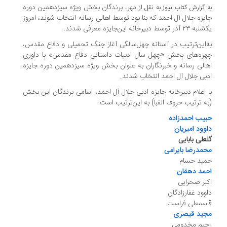
مهر، برندگان بخش ویژه سیزدهمین دوره
به گزارش
کتاب نیوز
به نقل از
جایزه جلال آل احمد که بنا بود توسط اهالی رسانه انتخاب شوند، امروز
یکشنبه ۲۳ آذر توسط دبیرخانه این‌جایزه معرفی شدند.
به‌این‌ترتیب در آستانه چهل‌سالگی آغاز جنگ تحمیلی و دفاع مقدس،
چهره‌های بخش «چهل سال ادبیات داستانی دفاع مقدس» با داوری
اهالی رسانه و خبرنگاران به عنوان بخش ویژه سیزدهمین دوره جایزه
ادبی جلال آل احمد انتخاب شدند.
با اعلام دبیرخانه جایزه ادبی جلال آل احمد، اسامی برندگان این بخش
(به ترتیب حروف الفبا) به این‌ترتیب است:
حبیب احمدزاده
داوود امیریان
گلعلی بابایی
محمدرضا بایرامی
حمید حسام
احمد دهقان
اکبر صحرایی
داوود غفارزادگان
قاسمعلی فراست
مجید قیصری
رحیم مخدومی