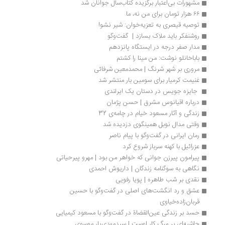
مشهورات بی‌اعتبار برگزیده کتاب‌سال جوانان شد
۶۶ هزار تومان برای من نه، ما
توصیه قیصری به تعزیه‌خوان: شیر نشو!
روشنفکر باید ملاک بسازد |  گفت‌وگو
مدار صفر درجه در ایستگاه پانزدهم
باباخانلو نوشت: من مینا را کشتم
مروری بر شهر شرنگ | محمدمعین شرفائی
غنیمت کرمیار برای سومین بار منتشر شد
 جایزه جویس در دستان یک ایرلندی 
درباره اقیانوس مشرق | حسن پژمان
زندگی و آثار مسعود خیام در چامه‌ی 32
وقتی مدال نوبل همینگوی دزدیده شد
رمان ایرانی در گفت‌وگو با پیام ناصر
عزرائیل با کهنه سرباز شروع کرد
پیرامون پیرزن جوانی که خواهر من بود | مهرو پیرحیاتی
نگاهی به سوگنامه زندگان | داریوش احمدی
نقدی بر شب طاهره | پویا رفویی
عشق و رد انگشت‌های اصلی در گفت‌وگو با حسین 
قربان‌زاده‌خیاوی
حسد بر زندگی عین‌القضاة در گفت‌وگو با مسعود کیمیایی
حاشیه‌ای بر مرگ کار اوست | سیدمهدی‌یار موسوی