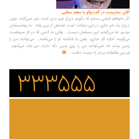
آقای سناریست در گفت‌وگو با سعید مطلبی
اگر بخواهم فیلمی بسازم که بگویم دروغ چیز بدی است باور نمی‌کنند، چون
دروغ یک امر جاری در این مملکت است. قبحش از بین رفته... ما بچه‌مسلمان
بودیم. اما می‌گفتند این مسلمان نیست... وقتی به آدمی که در کار سینماست
می‌گویند اجازه کار نداری، یعنی با شکنجه او را می‌کشند... می‌توانند من را
زمین بزنند اما نمی‌توانند من را روی زمین نگه دارند، من بلند می‌شوم...
فردین عاشقانه مردم را دوست داشت
...