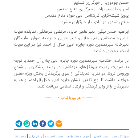
حسن جودوی، از خبرگزاری تسنیم
امیر رضا بشیر نژاد، از خبرگزاری دفاع مقدس
پرویز شیشه‌گران، کارشناس ادبی حوزه دفاع مقدس
میثم رشیدی مهرآبادی، از خبرگزاری مشرق
ابراهیم حسن بیگی، دبیر علمی جایزه، مرتضی سرهنگی، نماینده هیات
علمی و مصطفی راضی جلالی، دبیر اجرایی جایزه به عنوان نمایندگان
دبیرخانه سیزدهمین دوره جایزه ادبی جلال آل احمد نیز در این هیات
انتخاب حضور داشتند.
در مراسم اختتامیه سیزدهمین دوره جایزه ادبی جلال آل احمد با توجه
به ضرورت رعایت پروتکل‌های بهداشتی در زمینه پیشگیری از شیوع
ویروس کرونا، دو نفر به نمایندگی از سوی برگزیدگان بخش ویژه حضور
خواهند داشت تا لوح تقدیر، نشان جایزه ادبی جلال آل احمد و هدیه
نامبردگان را از وزیر فرهنگ و ارشاد اسلامی دریافت کنند.
.
.
..............
...............
هر روز با کتاب
|
|
|
|
|
جلال آل احمد
مجید قیصری
جوایز و جشنواره‌ها
حبیب احمدزاده
رمان ایرانی
محمدرضا