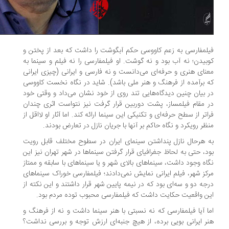
لمفارسی به زعم کاووسی حکم آبگوشت را داشت که بعد از پختن و
بیدن؛ نه آب بود و نه گوشت. او فیلمفارسی را نه فیلم و سینما به
نای هنری و حرفه‌ای می‌دانست و نه فارسی و ایرانی (چیزی ایرانی
 برآمده از فرهنگ و هنر ملی باشد). شاید در نگاه نخست کاووسی
 بیان چنین دیدگاه‌هایی تند روی از خود نشان می‌داد و وقتی خود
 مقام فیلمساز، پشت دوربین قرار گرفت نیز نتواست اثری چندان
اتر از سطح حرفه‌ای و تکنیکی این سینما ارائه کند. اما آثار او لااقل از
ظر رویکرد و نگاه حاکم بر آنها با جریان نازل در تعارض بودند.
 هرحال نازل پنداشتن سینمای ایران در سطوح مختلف قابل رویت
د، حتی به لحاظ جغرافیای قرار گرفتن سینماها در شهر تهران نیز این
اه وجود داشت، سینماهای بالای شهر و یا سینماهای با سابقه و ممتاز
کز شهر، فیلم ایرانی نمایش نمی‌دادند؛ فیلمفارسی خوراک سینماهای
جه دو و سه‌ای بود که در نیمه پایین شهر قرار داشتند و این نکته از
ن واقعیت حکایت داشت که فیلمفارسی محبوب توده مردم بود.
ا آیا فیلمفارسی که نه نسبتی با هنر سینما داشت و نه از فرهنگ و
ر ایرانی بویی برده، از هیچ جنبه‌ای ارزش توجه و بررسی نداشت؟