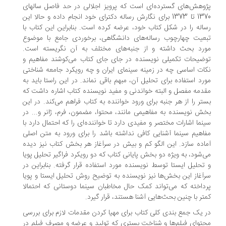
وهش‌های گسترده‌ای است که پرویز اجلالی در حد فاصل سال‏های
1370 تا 1373 برای نگارش رساله دکترای خود انجام داده و حالا این
اله را در شکل کتاب خود، عرضه کرده است. بنابراین این کتاب با
عیت چهارچوب رساله‌های دانشگاهی، برخوردی جامع با موضوع
رد بحث داشته و از جنبه‌های مختلف به آن نگریسته است.
ضیحات تکمیلی نویسنده در جای جای کتاب می‌کوشند مفاهیم و
ات اساسی چه در زمینه سینمای ایران و چه رویکرد جامعه شناختی
رد استفاده برای تحلیل آن، مبهم باقی نماند. در این راستا باید به
دمه مفصل و البته خواندنی و مفید نویسنده کتاب اشاره داشت که
تر را از هر جنبه برای ورود خواننده به کتاب فراهم می‌کند. در این
ش نویسنده به مفاهیمی مانند، محتوا، مضمون، فرم، ژانر و... در
نما اشارات مختصر و مفیدی دارد تا خواننده‌ای را که احتمال دارد با
اهیم سینما آشنایی کافی نداشته باشد را برای ورود به متن اصلی
اده سازد. این الگو کم و بیش در سرآغاز هر بخش کتاب نیز دیده
‌شود، به ویژه دو بخش پایانی کتاب که دو رویکرد فراگیر تحلیل پویا
تحلیل ایستا توسط نویسنده مورد استفاده قرار گرفته. بنابراین در
آغاز این بخش‌ها نیز نویسنده به توضیح روش تحلیل ایستا و پویا
داخته که می‌تواند کمک حال مخاطبان سینما دوستانی که احتمالا
تر با چنین بحث‌هایی آشنا هستند، قرار گیرد.
 یک جمع بندی کلی کتاب برای مهیا کردن مقدمات لازم برای بررسی
توای فیلم‌ها و شناخت بستری که تولید و عرضه و مصرف فیلم در