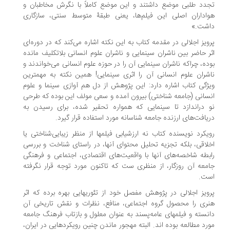
دد طلبی موضع داشتند و این موضع کاملاً با نگرش مخاطبان و
اداران اصلی این فیلم‌ها، یعنی طبقۀ متوسط سنتی، سازگاری
شت.»
ویز اجلالی در مقدمه کتاب به این نکته اشاره می‌کند که در دوره‌ای
ر حاضر بین ناشران سینمایی و ناشران علوم انسانی بلاتکلیف مانده
ده، چراکه ناشران سینمایی آن را در حوزه علوم انسانی می‌خواندند و
شران علوم انسانی آن را اثری سینمایی! همین نکته به مهمترین
ژگی کتاب اشاره دارد: این پژوهش از دل هم آوازی سینما و علوم
سانی (جامعه شناختی) بیرون آمده و سعی مولف این بوده که طرحی
 دراندازد تا سینمایی که همواره تحقیر شده، برای رسیدن به
یافت‌های ارزنده جامعه شناسانه مورد استفاده قرار گیرد.
یکرد نویسنده کتاب نه ارزشیابی فیلمها از منظر زیبایی‏‌شناختی یا
لاقی، بلکه تجزیه تحلیل محتوای آنها، در راستای شناخت و بررسی
بطه شاخصه‌های آنها با واقعیت‌های اقتصادی، اجتماعی و فرهنگی
معه آن روزگار، از منظری ست که تاکنون مورد توجه قرار نگرفته
ت.
ویز اجلالی در پژوهش مفصل خود از تئوری‏هایی بهره برده که اثر
ری را محصول گروه اجتماعی، منافع، نظرات و نقش تاریخی آن
نسته و فیلم‏های عامه‌‏پسند به عنوان معلول و بازتاب فرهنگ جامعه
رد مطالعه بوده اند. البته مهجور ماندن چنین رویکردهایی در ایران،