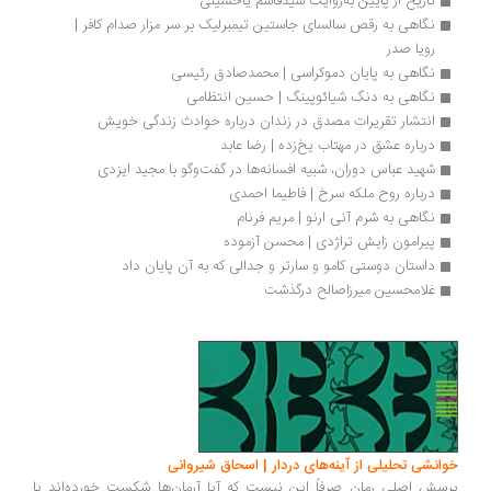
تاریخ از پایین به‌روایت سیدقاسم یاحسینی
نگاهی به رقص سالسای جاستین تیمبرلیک بر سر مزار صدام کافر | 
رویا صدر
نگاهی به پایان دموکراسی | محمدصادق رئیسی
نگاهی به دنگ شیائوپینگ | حسین انتظامی
انتشار تقریرات مصدق در زندان درباره حوادث زندگی خویش
درباره عشق در مهتاب یخ‌زده | رضا عابد
شهید عباس دوران، شبیه افسانه‌ها در گفت‌وگو با مجید ایزدی
درباره روح ملکه سرخ | فاطیما احمدی
نگاهی به شرم آنی ارنو | مریم فرنام
پیرامون زایش تراژدی | محسن آزموده
داستان دوستی کامو و سارتر و جدالی که به آن پایان داد
غلامحسین میرزاصالح درگذشت
انشی تحلیلی از آینه‌های دردار | اسحاق شیروانی
سش اصلی رمان صرفاً این نیست که آیا آرمان‌ها شکست خورده‌اند یا