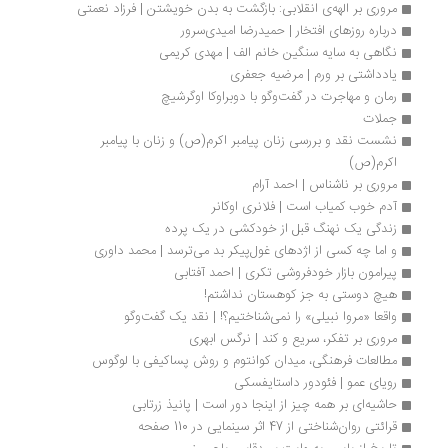
مروری بر الهه‌ی انقلابی: بازگشت به بدن خویشتن | فرزاد نعمتی
درباره روزهای افتخار | حمیدرضا امیدی‌سرور
نگاهی به سایه سنگین خانم الف | مهدی کریمی
یادداشتی بر ورم | مرضیه جعفری
رمان و مهاجرت در گفت‌وگو با دوبراوکا اوگرشیچ
جملات
نشست نقد و بررسی زنان پیامبر اکرم(ص) و زنان با پیامبر 
اکرم(ص)
مروری بر ناشناس | احمد آرام
آدم‌ خوب کمیاب است | فلانری اوکانر
زندگی یک نهنگ قبل از خودکشی در یک پرده
و اما چه کسی از اژدهای غول‌پیکر بد می‌ترسد | محمد داوری
پیرامون بازار خودفروشی تکری | احمد آفتابی 
هیچ دوستی به جز کوهستان نداشتم!
واقعا «مروا نبیلی» را نمی‌شناختیم؟! | نقد یک گفت‌وگو 
مروری بر تفکر، سریع و کند | نرگس ابهری	
مطالعات فرهنگی، میدان کوانتوم و روش پساکیفی با لوگوس
رویای عمو | فئودور داستایفسکی
حاشیه‌ای بر همه چیز از اینجا دور است | پانیذ زرتابی
قرائتی روان‌شناختی از 47 اثر سینمایی در 110 صفحه 