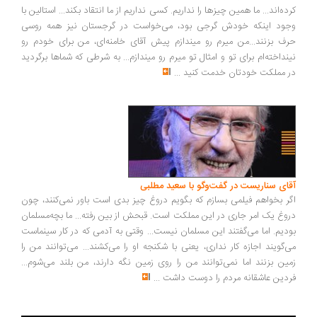
ده‌اند... ما همین چیزها را نداریم. کسی نداریم از ما انتقاد بکند... استالین با
ود اینکه خودش گرجی بود، می‌خواست در گرجستان نیز همه روسی
ف بزنند...من میرم رو میندازم پیش آقای خامنه‌ای، من برای خودم رو
نداخته‌ام برای تو و امثال تو میرم رو میندازم... به شرطی که شماها برگردید
 مملکت خودتان خدمت کنید
...
ای سناریست در گفت‌وگو با سعید مطلبی
ر بخواهم فیلمی بسازم که بگویم دروغ چیز بدی است باور نمی‌کنند، چون
وغ یک امر جاری در این مملکت است. قبحش از بین رفته... ما بچه‌مسلمان
دیم. اما می‌گفتند این مسلمان نیست... وقتی به آدمی که در کار سینماست
‌گویند اجازه کار نداری، یعنی با شکنجه او را می‌کشند... می‌توانند من را
ین بزنند اما نمی‌توانند من را روی زمین نگه دارند، من بلند می‌شوم...
دین عاشقانه مردم را دوست داشت
...