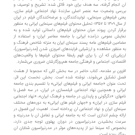
 انجام گرفته، سه هدف برای خود قائل شده: تشریح و توصیف و
رسی وضعیت سه عنصر اصلی سازندة نهادِ اجتماعیِ فیلم سازی،
نی فیلم‌های سینمایی، تولیدکنندگان، و عرضه‌کنندگان فیلم در ایران
از سال ۱۳۰۹ تا ۱۳۵۷؛ تحلیل محتوای فیلم‌های سینمایی ایرانی به منظور
قرار کردن پیوند میان محتوای فیلم‌های داستانی تولید شده و به
ایش عمومی درآمده ایرانی با جامعه معاصر ایران؛ و استفاده از
امین فیلم‌های عامه پسند سینمای ایران به منزله شاخص فرهنگ و
 منظور مشاهده و ارزشیابی فرایندهای امروزی شدن (مدرنیزاسیون)،
زیابی‌ای که آن را برای فهم رابطۀ محتوای فیلم‌ها با واقعیت‌های
تصادی، اجتماعی و فرهنگی ِجامعه هم‌روزگارشان ضروری می‌شمارد.
زون بر مقدمه، کتاب حاضر در سه بخش کلی که مجموعا از هشت
ل تشکیل می‌شوند، نوشته شده است. بخش نخست این اثر،
ت عنوان «جامعه ایرانی و فیلم‏‌های ایرانی» با تقسیم بندی جامعه
رانی و همچنین نهاد اجتماعی فیلمسازی در ایران، در سه فصل با
مهای: «دگرگونی و پایداری در جامعه و فرهنگ ایران»، «نهاد اجتماعی
لم سازی در ایران» و «جهان فیلم ‏های ایرانی» به دوره‌های مختلف
نمای ایران و نهاد اجتماعی آن پرداخته است. اهمیت این فصول در
ائه چشم اندازی است که به جامعه ایرانی و تعامل آن با مدرنیته و
عت بخشیدن مدرنیزاسیون در دوران پهلوی توجه جدی دارد،
صوص که سینما نیز از پدیده‌های موثر در مدرنیزاسیون شتابان آن
زگار بوده است.