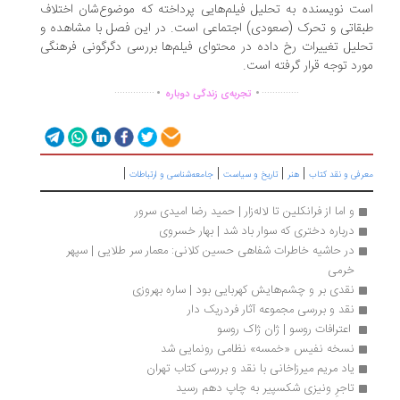
ت نویسنده به تحلیل فیلم‌هایی پرداخته که موضوع‌شان اختلاف
قاتی و تحرک (صعودی) اجتماعی است. در این فصل با مشاهده و
لیل تغییرات رخ داده در محتوای فیلم‌ها بررسی دگرگونی فرهنگی
رد توجه قرار گرفته است.
.
.
...............
..............
تجربه‌ی زندگی دوباره
|
|
|
|
رفی و نقد کتاب
هنر
تاریخ و سیاست
جامعه‌شناسی و ارتباطات
و اما از فرانکلین تا لاله‌زار | حمید رضا امیدی سرور
درباره دختری که سوار باد شد | بهار خسروی
در حاشیه خاطرات شفاهی حسین کلانی: معمار سر طلایی | سپهر 
خرمی
نقدی بر و چشم‌هایش کهربایی بود | ساره بهروزی
نقد و بررسی مجموعه آثار فردریک دار
 اعترافات روسو | ژان ژاک روسو
نسخه نفیس «خمسه» نظامی رونمایی شد
یاد مریم میرزاخانی با نقد و بررسی کتاب تهران
تاجرِ ونیزی شکسپیر به چاپ دهم رسید