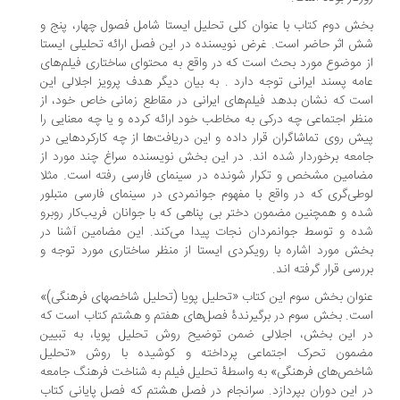
ش دوم کتاب با عنوان کلی تحلیل ایستا شامل فصول چهار، پنج و
 اثر حاضر است. غرض نویسنده در این فصل ارائه تحلیلی ایستا
 موضوع مورد بحث است که در واقع به محتوای ساختاری فیلم‌های
مه پسند ایرانی توجه دارد . به بیان دیگر هدف پرویز اجلالی این
ت که نشان بدهد فیلم‏‌های ایرانی در مقاطع زمانی خاص خود، از
ظر اجتماعی چه درکی به مخاطب خود ارائه کرده و یا چه معنایی را
ش روی تماشاگران قرار داده و این دریافت‌ها از چه کارکردهایی در
معه برخوردار شده اند. در این بخش نویسنده سراغ چند مورد از
امین مشخص و تکرار شونده در سینمای فارسی رفته است. مثلا
طی‌گری که در واقع با مفهوم جوانمردی در سینمای فارسی متبلور
ه و همچنین مضمون دختر بی پناهی که با جوانان فریب‌کار روبرو
ه و توسط جوانمردان نجات پیدا می‌کند. این مضامین آشنا در
ش مورد اشاره با رویکردی ایستا از منظر ساختاری مورد توجه و
رسی قرار گرفته اند.
وان بخش سوم این کتاب «تحلیل پویا (تحلیل شاخص‏های فرهنگی)»
ت. بخش سوم در برگیرندۀ فصل‌های هفتم و هشتم کتاب است که
 این بخش، اجلالی ضمن توضیح روش تحلیل پویا، به تبیین
مون تحرک اجتماعی پرداخته و کوشیده با روش «تحلیل
خص‌های فرهنگی» به واسطۀ تحلیل فیلم به شناخت فرهنگ جامعه
 این دوران بپردازد. سرانجام در فصل هشتم که فصل پایانی کتاب