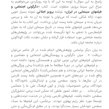
سخ به این سوال با توجه به این که با چه رویکردی می‌خواهیم به
اغ این سینما برویم، متفاوت است. کتاب «
دگرگونی اجتماعی و
لمهای سینمایی در ایران
» نوشته
پرویز اجلالی
نمونه بسیار خوبی
ت ارائه شکلی است که می‌توان با توجه به آن به نقد و بررسی
یان بدنه و سینمای عامه پسند ایران پرداخت. این کتاب به ما نشان
‌دهد همین فیلمهای عامه پسند در تاریخ سینمای ایران که به عنوان
لمفارسی با تحقیر به آنها نگریسته شده می‌توانند در پژوهش‌های
معه شناختی مورد استفاده قرار گرفته و نشان دهنده نکات گوناگونی
باره جامعه ایران باشد.
 بیان دیگر براساس پژوهش‌های انجام شده در اثر حاضر می‌توان
یافت: «... میان دگرگونی و پیوستگی‌های اجتماعی و مضامین و
توای فیلم‌های ایرانی نوعی توازی و همبستگی وجود داشته است
. و فیلم‌های ایرانی در دورۀ مطالعۀ ما هم بازتابندۀ برخی ویژگی‌های
یدار جامعۀ ایرانی بوده‌اند و هم منعکس‌کنندۀ دگرگونی‌های اجتماعی
قع شده در دوره‌های اخیر.» همچنین «فیلم‌های عامه پسند فارسی
 آن سال‌ها، با وجود سطحی بودن و ابتذال‌شان، ناخودآگاه یا
دآگاه، برخی خصوصیات پایدار و کهن فرهنگ ملی ما را منعکس
‌کرده‌اند. ... بر خلاف تصور غلطی که ممکن است برخی تحلیل‌گران
حی داشته باشند، فیلم‌های فارسی چندان در خدمت تجددطلبی و
سعۀ مورد نظر رژیم پهلوی نبودند. برعکس، این فیلم‌ها به سبک
حی خودشان بسیار سنت‌گرا بودند، و در مقابل فرنگی‌مآبی و حتی