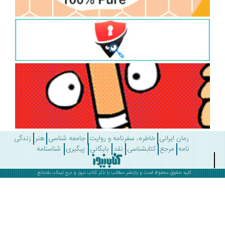
رمان ایرانی
خاطره، سفرنامه و روایت
جامعه شناسی
هنر
زندگی
نامه
مرجع
کتابشناسی
نقد
بایگانی
پیگیری
شناسنامه
کلیه حقوق محفوظ است و بازنشر مطالب با ذکر
کتاب نیوز
و درج لینک، بلامانع .