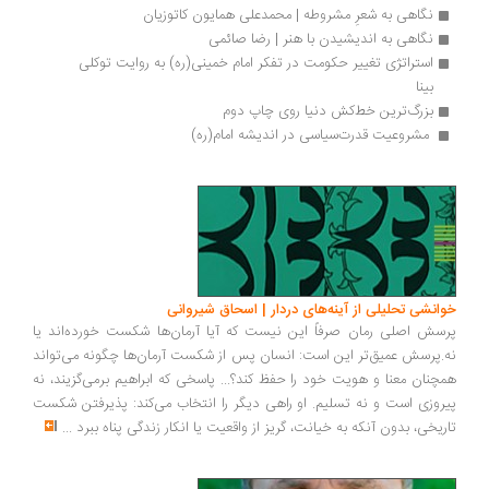
نگاهی به شعرِ مشروطه | محمدعلی همایون کاتوزیان
نگاهی به اندیشیدن با هنر | رضا صائمی
استراتژی تغییر حکومت در تفکر امام خمینی(ره) به روایت توکلی 
بینا
بزرگ‌ترین خط‌کش دنیا روی چاپ دوم
 مشروعیت قدرت‌سیاسی در اندیشه امام‌(ره) 
انشی تحلیلی از آینه‌های دردار | اسحاق شیروانی
سش اصلی رمان صرفاً این نیست که آیا آرمان‌ها شکست خورده‌اند یا
.پرسش عمیق‌تر این است: انسان پس از شکست آرمان‌ها چگونه می‌تواند
چنان معنا و هویت خود را حفظ کند؟... پاسخی که ابراهیم برمی‌گزیند، نه
روزی است و نه تسلیم. او راهی دیگر را انتخاب می‌کند: پذیرفتن شکست
ریخی، بدون آنکه به خیانت، گریز از واقعیت یا انکار زندگی پناه ببرد
...