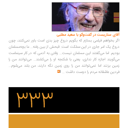
ای سناریست در گفت‌وگو با سعید مطلبی
ر بخواهم فیلمی بسازم که بگویم دروغ چیز بدی است باور نمی‌کنند، چون
وغ یک امر جاری در این مملکت است. قبحش از بین رفته... ما بچه‌مسلمان
دیم. اما می‌گفتند این مسلمان نیست... وقتی به آدمی که در کار سینماست
‌گویند اجازه کار نداری، یعنی با شکنجه او را می‌کشند... می‌توانند من را
ین بزنند اما نمی‌توانند من را روی زمین نگه دارند، من بلند می‌شوم...
دین عاشقانه مردم را دوست داشت
...