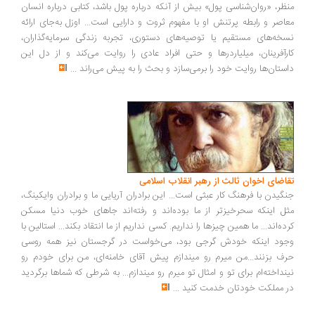
ظر، «روان‌شناسی پول» بیش از آنکه درباره پول باشد، کتابی درباره انسان
اصر و رابطه پرتنش او با مفهوم ثروت و دارایی است... اوزل به‌جای ارائه
خه‌های مستقیم یا توصیه‌های دستوری، تجربه زندگی سرمایه‌گذاران،
رآفرینان، میلیاردرها و حتی افراد عادی را روایت می‌کند و از دل این
ستان‌ها روایت خود را برمی‌سازد و بحث را به پیش می‌راند
...
اضای اخوان ثالث از رهبر انقلاب اسلامی
گیدن با فرهنگ کار عبثی است... این برادران آریایی ما و برادران وایکینگ،
ل اینکه سحرخیزتر از ما بوده‌اند و رفته‌اند جاهای خوب دنیا مسکن
ده‌اند... ما همین چیزها را نداریم. کسی نداریم از ما انتقاد بکند... استالین با
ود اینکه خودش گرجی بود، می‌خواست در گرجستان نیز همه روسی
ف بزنند...من میرم رو میندازم پیش آقای خامنه‌ای، من برای خودم رو
نداخته‌ام برای تو و امثال تو میرم رو میندازم... به شرطی که شماها برگردید
 مملکت خودتان خدمت کنید
...