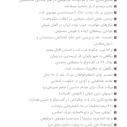
شمایل‌نگاری خدا و موجودات فراطبیعی در هنر ابتدایی هخامنشی
چاپ بیستم از راز رُخشید برملا شد
مروری بر یک وجب خاک | سیدمحسن موسوی زاده
بررسی نقش احزاب سیاسی در انقلاب مشروطیت
سال‌های مهاجرت: حزب توده ایران در آلمان شرقی
طراحی بیمه‌های آینده با هوش مصنوعی
نشست نقد و بررسی خیز خام؛ کشاکش مستمندان و 
دیوان‌سالاران
و اما غرب چگونه غرب شد | احسان اقبال سعید
نگاهی به شهر بانوان اثر كریستین دو پیزان
پلاک 78 در گفت‌وگو با مصطفی محمدی 
نگاهی به متافیزیک سیاست است
تجدید چاپ انتقام‌خواهان مزدک بعد از 100 سال
علامه طباطبایی و آزادی در حکومت اسلامی
برکات جنگ برای صدام حسین | جعفر شیرعلی‌نیا
درسهای دون خوان | کارلوس کاستاندا 
وقایع‌نگاری یک لات چاقو‌کش در گفت‌وگو با حسن هدایت
 20درصدتخفیف در ۱۰۰ کتابفروشی پایتخت
 "بوعلی سینا"ی دایره‌المعارف بزرگ اسلامی 
و اما کجا فرود بیاییم؟ | سیدصدرا موسوی دیزکوهی 
کیم‌جونگ‌اون شدن به روایت مأمور سابق سیا