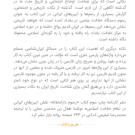
اتی است که برای شناخت اوضاع اجتماعی و تاریخ ملت ما در
شته آگاهی از آن لازم است. گذشته از نکات تاریخی و اجتماعی،
ارش بسیاری از رسم‌ها و آیین‌های ایرانی در این کتاب به عنوان
وم دستگاه خلافت عباسی در بغداد آمده است که شواهد تاریخی
ان می‌دهد این رسم‌ها در ایران قدیم رواج داشته و در دوره اسلامی
 مرکز خلافت بغداد راه یافته و خود را به گونه‌ای اسلامی محفوظ
اه داشته است.
ته دیگری که اهمیت این کتاب را در مسائل ایران‌شناسی مسلم
‌دارد واژه‌های پارسی نغزی است که مؤلف در متن عربی کتاب به کار
ده و نفوذ روشن و صریح زبان فارسی را در زبان عربی نشان می‌دهد.
یاری از این واژه‌ها امروز در فارسی متروک شده و بعضی از آنها در
ون قدیم فارسی نیز به کار نرفته و یا گر رفته در متون موجود فارسی
انی از آنها نداریم. بر روی هم کتابی است که در نوع خود کمتر
نندی دارد و بی‌هیچ گمان برای شناخت تاریخ ایران به نکات بسیاری
 این کتاب نیازمندیم.
ر کارنامه چاپ سوم کتاب «رسوم دارالخلافه؛ نقش آیین‌های ایرانی
 نظام خلافت اسلامی» نوشته هلال بن محسن صابی را با ترجمه
رضا شفیعی کدکنی در ۲۴۳ صفحه روانه بازار نشر کرد.
.
.
..............
...............
هر روز با کتاب