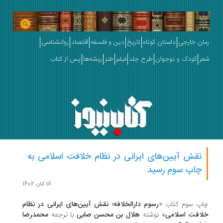
ان خارجی
داستان کوتاه
تاریخ
دین و فلسفه
اقتصاد
روانشناسی
ر
کودک و نوجوان
طرح جلد
فیلم
طنز
ریشه‌ها
پس از کتاب
نقش آیین‌های ایرانی در نظام خلافت اسلامی به
چاپ سوم رسید
18 آبان 1402
پ سوم کتاب «
رسوم دارالخلافه؛ نقش آیین‌های ایرانی در نظام
افت اسلامی
» نوشته
هلال بن محسن صابی
با ترجمه
محمدرضا