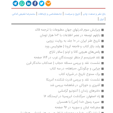
|
|
|
زار نشر و صنعت چاپ
تاریخ و سیاست
جامعه‌شناسی و ارتباطات
محمدرضا شفیعی کدکنی
|
یران
ویرایش سوم قدرتهای جهان مطبوعات با ترجمه قائد
بازفهم توسعه در عصر اطلاعات با 102 هزار تومان
تاریخ طنز ایران در 10 جلد به روایت زرویی
رشد بازار کتاب و فاجعه کرونا | هلوئیس وود
رقص‌های هیچی کاتا و اونو | سالار تاراج
نقد فمینیسم از منظر نویسندگان غرب در 184 صفحه
نشست نقد و بررسی مسئله حجاب | صدکتاب ماندگار قرن
چرایی و چگونگی «مباهله» در سه کتاب
بزک ممنوع تاریخ در شیرازه کتاب
نشست نقد و بررسی قدرت شکننده آمریکا
آشپزی و خوراکی در شاهنامه بررسی شد
دفترهای زندان | آنتونیو گرامشی
راه اصفهان: سرگذشت ابن‌سینا در ایستگاه 16
 سیره رسول خدا (ص) با همسران 
سفرنامه لبنان و سوریه در 96 صفحه