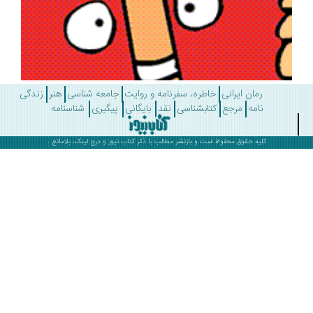
رمان ایرانی
خاطره، سفرنامه و روایت
جامعه شناسی
هنر
زندگی
نامه
مرجع
کتابشناسی
نقد
بایگانی
پیگیری
شناسنامه
کلیه حقوق محفوظ است و بازنشر مطالب با ذکر
کتاب نیوز
و درج لینک، بلامانع .