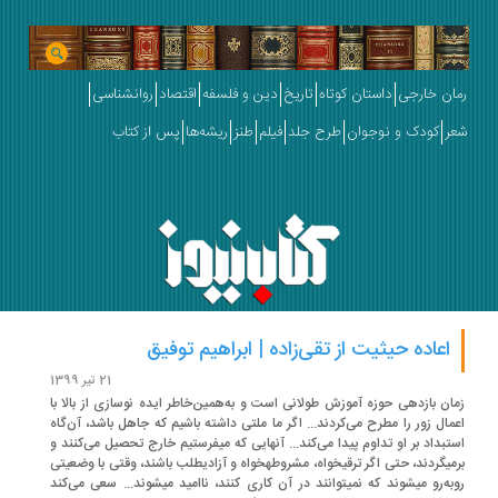
ان خارجی
داستان کوتاه
تاریخ
دین و فلسفه
اقتصاد
روانشناسی
ر
کودک و نوجوان
طرح جلد
فیلم
طنز
ریشه‌ها
پس از کتاب
اعاده حیثیت از تقی‌زاده | ابراهیم توفیق
21 تیر 1399
ان بازدهی حوزه آموزش طولانی است و به‌همین‌خاطر ایده نوسازی از بالا با
مال زور را مطرح می‌کردند... اگر ما ملتی داشته باشیم که جاهل باشد، آن‌گاه
استبداد بر او تداوم پیدا می‌کند... آنهایی که می‎فرستیم خارج تحصیل می‌کنند و
برمی‎گردند، حتی اگر ترقی‎خواه، مشروطه‎خواه و آزادی‎طلب باشند، وقتی با وضعیتی
روبه‌رو می‎شوند که نمی‎توانند در آن کاری کنند، ناامید می‎شوند... سعی می‌کند