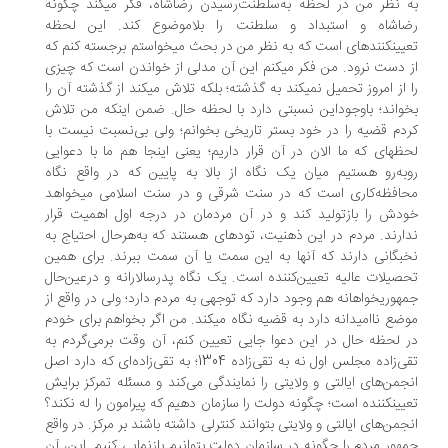
به نظر من در لحظه به‌سلطنت‌رسیدن رضاشاه، فکر می‎کند چگونه
ضاشاه و استبداد و سلطنت را بلاموضوع کند. این لحظه
تعیین‎کننده‎ای است که به نظر من در بحث می‎خواستم برجسته کنم که
از دست نرود. من فکر می‎کنم این آن مدلی از خواندن است که چیزی
را از امروز تحمیل نمی‎کند به گذشته؛ بلکه تلاش می‎کند از گذشته آن را
واند؛ با‌وجود‌این نسبتی دارد با لحظه حال. ضمن اینکه من تلاش
دم قضیه را در خود بستر تاریخی بخوانم؛ ولی بی‌نسبت نیست با
لحظه‎ای که ما الان در آن قرار داریم؛ یعنی اینجا هم ما با دعوایی
به‌رو هستیم میان یک نگاه از بالا به پایین که در واقع نگاه
محافظه‌کاری است که در سنت شرقی و در سنت اسلامی می‎خواهد
دش را بازتولید کند و در آن مردمان در درجه اول اهمیت قرار
ندارند. مردم در این ذهنیت، توده‎ای هستند که به‌هر‌حال احتیاج به
بگانی دارند که آنها به این سمت یا آن سمت ببرند. برای همین
صیلات عالیه تعیین‌کننده است. یک نگاه پدرسالارانه و در‌عین‌حال
جمهوری‎خواهانه هم وجود دارد که توجهی به مردم دارد؛ ولی در واقع از
موضع ناامیدانه دارد به قضیه نگاه می‎کند. من اگر بخواهم برای خودم
 لحظه حال در این دعوا جایی تعیین کنم، آن وقت برمی‌گردم به
تقی‌زاده مجلس اول نه به تقی‌زاده 1304؛ به تقی‌زاده‌ای که دارد اصل
جمن‌های ایالتی و ولایتی را نمایندگی می‌کند و مسئله تمرکز برایش
تعیین‎کننده است؛ چگونه دولت را سازمان دهیم که پیرامون را له نکند؟
جمن‌های ایالتی و ولایتی بتوانند کنترلی داشته باشند بر مرکز. در واقع
هور مردم را چگونه در سازمان دولت بتوانیم بازنمایی کنیم. این، آن