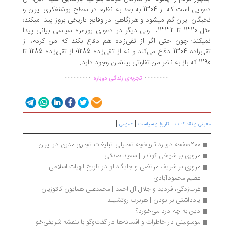
دعوایی است که از 1304 به بعد به نظرم در سطح روشنفکری ایران و
نخبگان ایران گم می‎شود و هرازگاهی در وقایع تاریخی بروز پیدا می‎کند؛
مثل 1320 تا 1332، ولی دیگر در دعوای روزمره سیاسی بیانی پیدا
نمی‎کند؛ چون حتی اگر از تقی‌زاده هم دفاع بکند که من کردم، از
تقی‌زاده 1304 دفاع می‌کند و نه از تقی‌زاده 1285؛ از تقی‌زاده 1285 تا
 نظر من تفاوتی بینشان وجود دارد.
.
.
...............
..............
تجربه‌ی زندگی دوباره
|
|
|
رفی و نقد کتاب
تاریخ و سیاست
عمومی
200صفحه درباره تاریخچه تحلیلی تبلیغات تجاری مدرن در ایران
مروری بر شوخی کوندرا | سعید صدقی
مروری بر شریف مرتضی و جایگاه او در تاریخ الهیات اسلامی | 
عظیم محمودآبادی
غرب‌زدگی، فردید و جلال آل احمد | محمدعلی همایون کاتوزیان
یادداشتی بر بودن | هربرت روتشیلد
دین به چه درد می‌خورد؟!
موسولینی در خاطرات و افسانه‌ها در گفت‌وگو با بنفشه شریفی‌خو