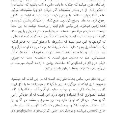
رضاشاه، طرح می‎کند که چگونه ما باید ملتی داشته باشیم که استبداد را
ناممکن کند. او در بستر مشروطه فکر می‎کند که چرا مشروطه موفق
نشد. تاکتیک‎های مختلف را بررسی کرده؛ اینکه باید به ایلات و عشایر
وع کرد، به علما رجوع کرد و... هیچ‌کدام از اینها ثمربخش نبوده و
همه زمین می‎خورد. من وقتی دارم اینها را برجسته می‎کنم، به این معنا
ست که خودم موافقش هستم. می‌خواهم بستر تاریخی را برجسته
کنم که در چه زمینی دارد دعوا صورت می‎گیرد. او می‎گوید تمام اقداماتی
 کردیم، به این ختم نشد که مشروطه را محقق کنیم. به خاطر اینکه
یک پاشنه‌آشیل وجود دارد: ملت تربیت‎شده‎ای نداریم که ایده ترقی به
ن معنا در او نشسته باشد تا بعد بتواند مشروطه را محقق کند.
مسئله‎اش اصلا نه مستبد منور است، نه سلطنت است، نه چیزی
دیگر. در واقع در لحظه‎ای که سلطنت پهلوی دارد به قدرت می‎رسد، او
‌گوید چه کنیم که مستبد منور ناممکن شود.
این به نظر من اساس بحث تقی‌زاده است که در این کتاب گم می‎شود
و می‎رود ذیل اینکه او غرب‎گرایانه اروپا را گرفته و می‎خواهد ما را مثل اروپا
کند. درحالی‌که تقی‌زاده در برخی موارد فرنگی‌مآبان و فکلی‎ها را نقد
می‎کند. تصویری که از تقی‎زاده وجود دارد، این است که او خودش رأس
فکلی‎‎هاست. در‌حالی‌که اینجا دارد به ‌طور مصرح و مشخص فکلی‎ها را
نقد می‎کند. می‎گوید فکلی‎ها چه کسانی هستند؟ آنهایی که می‎فرستیم
خارج تحصیل می‌کنند و برمی‎گردند، حتی اگر ترقی‎خواه، مشروطه‎خواه و