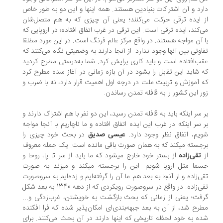
رد و آن اشتراکات بنیادین هستند. همه اینها و این دو به‌ طور خاص
 ایده ترقی حرکت می‌کنند؛ یعنی آن چیزی که به هم متصل‌شان
‌کند، ایده ترقی است. این ترقی در غرب اتفاق افتاده؛ در اروپایی که
 آن مواجه هستند. در واقع مرکز عالم فرنگ است. در این مورد مطلقا
اوتی بین آنها وجود ندارد. از آنجا دارند به وضعیتی نگاه می‌کنند که
ب‌افتاده است و باید کاری برایش کرد. شما به‌درستی مطرح کردید
 شاید این تقابل را بشود در آن بازه زمانی در آغاز سده مطرح کرد
 آموزش و تربیت ملت در درجه اول اهمیت قرار دارد، نه با ضرب و
ر این کشور را به قافله تمدن رساندن.
 سر اینکه باید به قافله تمدن رسید، این دو نفر با هم اشتراک دارند و
 سر اینکه در غرب این ایده اتفاق افتاده و ما ناچاریم با آنجا مواجه
یم، اتفاق نظر وجود دارد.
عیسی صدیق
در بحث خود چیزی را
برجسته می‎کند که به همان صورت باقی مانده است. یک جمله معروف
تقی‌زاده
از بستر خود خارج می‎شود که ما باید از سر تا پا، روحا و
جسما مثل اروپا شویم. این را برجسته می‎کند و می‎زند به صورت
ی‌زاده و از آنجا به بعد هم ما آن را گرفته‌ایم و زده‌ایم به سر‌و‌صورت
تقی‌زاده. در واقع در سر‌و‌صورت رویکردی که از دهه 1340 به بعد شکل
فت؛ یعنی از زمانی که بحث بازگشت به خویشتن، غرب‌زدگی و...
رح شد، از آن به بعد جبهه‌بندی‌ای امکان‌پذیر شده که فرا‌ افکنده
ه به خود لحظه تاریخی که اینها دارند در آن بحث می‌کنند. برای