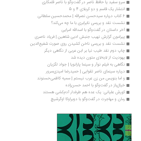
سرو سفید یا حافظ ناصر در گفت‌وگو با ناصر قلمکاری
انتشار یک قاسم و دو کربلای 4 و 5
6 کتاب درباره سیدحسن نصرالله | محمدحسین سلطانی
نشست نقد و بررسی نابرابری با ما چه می‌کند؟
آخر داستان در گفت‌وگو با اسدالله امرایی
پیرامون گزارش نهیب جنبش ادبی شاهین | فریاد ناصری
نشست نقد و بررسی ناخن کشیدن روی صورت شفیع‌الدین
چاپ دوم نقد طیب نیا بر ابن عربی از نگاهی دیگر
یهودیت از لابه‌لای متون دیده شد
نگاهی به فیلم نوآر و سینما پارانویا | جواد لگزیان
درباره سینمای ناصر تقوایی | حمیدرضا امیدی‌سرور
و اما بنویس من زن عرب نیستم | سمیه کاظمی‌حسنوند
خیال‌باز در گفت‌وگو با احمد حسن‌زاده
کورش علیانی: یک عده هم طرفدار آدم‌کشی هستند
رمان و مهاجرت در گفت‌وگو با دوبراوکا اوگرشیچ