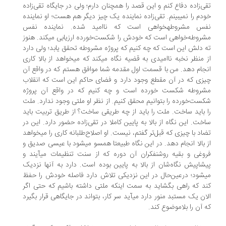
ی‌زاده دفاع کنم و این قصد را همچنان دارم؛ ولی در جایگاه تقی‌زاده
خودم را نمی‎بینم. تقی‌زاده نماینده یک چیز دیگر هم هست؛ او نماینده
نفس مشروطه‎خواهی است که ناامید شده. نماینده نفس
مشروطه‌خواهی است که خودش را شکست‌خورده ارزیابی می‎کند. هنوز
 دلش این است که چه کنیم که پروژه مشروطه تحقق یابد؛ ولی دارد
از منظر نخبه ناامیدی به قضیه نگاه می‎کند که می‎خواهد از بالا کاری
جام دهد. من با قسمت اول مقدمه شما موافق هستم که در واقع آن
زی که در آن مقطع وجود دارد و فضای حاکم این است که انقلاب
شروطه شکست خورده است و چه کنیم که در واقع آن پروژه
ست‌خورده را بتوانیم محقق کنیم. از نظر او ملتی وجود ندارد. ملت
 باید ساخت. ملت را باید از چه طریقی ساخت؟ از طریق تربیت باید
خت. این نگاه از بالا به پایین کاملا در تقی‌زاده حضور دارد. این در
تضاد با چیزی که قبل‌تر گفتم، نیست. او اصلاح‌طلبانه کاری را می‎خواهد
از بالا انجام دهد. در این نگاه طبیعتا همسو می‎شود با عیسی صدیق و
فروغی و بقیه روشنفکران آن دوره که از سنت تنظیمات می‎آیند و
شاپیش نگاه‌شان از بالا به پایین بوده است. دارد به آنها نزدیک
می‎‏شود؛ در‌عین‌حال در این نزدیکی تلاش دارد فاصله خودش را حفظ
د که راهی بگشاید به سمت اینکه ملتی داشته باشیم که حتی اگر
الان یک مستبد منور دارد می‎آید سر کار، بتواند در جایگاهی قرار بگیرد
 آن را بلاموضوع کند.