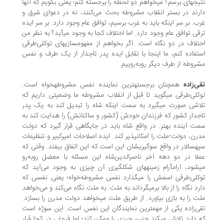
نتیجه‎ای برسم؟ می‎خواهم دو لحظه را برجسته کنم؛ یعنی بگویم که آنها
رند در بستر انقلاب مشروطه بحث می‌کنند، نه در دعوای شرق و
ب. بر سر اینکه باید به غرب برسیم، توافق عام وجود دارد. بر سر ایده
ترقی توافق عام وجود دارد. اما اختلاف کجا به وجود می‎آید؟ به نظر من
اختلاف در دو نگاه است. اگر بخواهم از مفهوم‎سازی‎های توکلی‌طرقی
تفاده کنم، ما اینجا با تقابل ایده پدر تاجدار از یک طرف و نفس
روطه از طرف دیگر روبه‌روییم.
ی‌زاده
همچنان برجسته‎ترین نماینده نفس مشروطه‎خواه است.
توکلی‌طرقی می‎گوید تا قبل از انقلاب مشروطه ما وضعیتی داریم که
تلاشی صورت می‎گیرد به سمت اینکه شاه را تبدیل کند به یک پدر
جدار کشور که فرزندان خودش (کشور و ساکنانش) را هدایت کند به
ت آینده بهتر. در واقع شاه باید در جایگاهی قرار گیرد که دولت
مدرن، دولت-ملت را امکان‎پذیر کند. ایده اصلاحات امیرکبیر و تنظیمات
سپهسالار در واقع سوگیری‎شان این است که این اتفاق بیفتد. وقتی که
لا در دو دهه آخر ناصرالدین‌شاه این مسئله با معضل روبه‌رو
می‎شود، آرام‎آرام زمینه‎های شکل‎گیری آن چیزی به وجود می‌آید که
توکلی‌طرقی اسمش را می‎گذارد نفس مشروطه‌خواه؛ یعنی نفسی که
دارد نگاه را از بالا برمی‎گرداند به ملت. به ملت نگاه می‌کند و می‌خواهد
ملت را به بازی بیاورد. از طریق ملت می‎خواهد دولت مدرن را بسازد.
تقی‌زاده یکی از مهم‎ترین نمایندگان این نفس است. این سوژه است
که دارد تلاش می‎کند چنین چیزی را ممکن کند؛ اما فروغی در کجا قرار