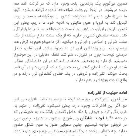
ین می‌گویم یک بازنمایی اینجا وجود دارد که در قرائت شما هم
دیده می‌شود. در اینجا آن وقت شباهت‌ها نادیده گرفته می‎شود. گویا
ما تقی‌زاده‌ای داریم که می‎خواهد کشور را غرب‎گرایانه، جسما و روحا
دیل کند به اروپا و هیچ عنایتی به آنچه خود ما داریم، یعنی این
تمدن تاریخی ایران، در ذهن او نیست و می‎خواهد سر تا پا ما را فرنگی
کند. نقطه مقابلش کسی را داریم که از یک سنت دفاع می‎کند؛ از یک
سنت شرقی و اسلامی و ایرانی و می‎گوید اگر ما می‎خواهیم به ترقی هم
سیم، باید از پیوند‌دادن این دو به وجود بیاید. این تقابل، تقابل
ستی نیست؛ چون در تقی‌زاده هم شما نقطه مقابلی در این موضوع
نمی‎بینید. او دارد به وضعیتی حمله می‌کند که در آن عقب‎ماندگی ممکن
ه. او در یک فضای گفتمانی بحث می‌کند که فروغی هم در آن فضا
بحث می‎کند. تقی‌زاده و فروغی در یک فضای گفتمانی قرار دارند و در
ع تفاوت ویژه‎ای با هم ندارند.
اده حیثیت از تقی‌زاده
 قدری اشتراکات را برجسته کردم تا برسم به نقاط افتراق بین این
دو. اگر این اشتراکات وجود دارد، یعنی نمی‎شود تقی‌زاده را متهم به
ب‌زدگی کرد و فروغی را مثلا حامل گفتمان بازگشت به خویشتن که
 دهه 40 با
فردید
،
شایگان
و... شروع می‎شود. ما هنوز با چنین تیپی
 فروغی مواجه نیستیم. چنین دعوایی هنوز به هیچ شکل حضور
ارد. چه دعوایی وجود دارد؟ زمینه چیست؟ سر چه چیزی دارند دعوا