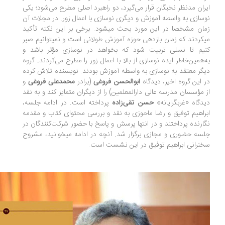
ران مدنظر نخبگان قرار می‌گیرد، دو راهبرد اصلی مطرح می‌شود؛ یکی
سازی به واسطه آموزش و دیگری نوسازی با اعمال زور. در مجلات آن
زمان مشخصا در این مورد بحث می‎شود. برخی بر این نکته تأکید
می‎کردند که زمان بازدهی حوزه آموزش طولانی است و نمی‎توانیم صبر
یم تا نسلی تربیت شود که بخواهد در نوسازی مؤثر باشد و
‌همین‌خاطر ایده نوسازی از بالا با اعمال زور را مطرح می‌کردند. گروه
گر معتقد به نوسازی به واسطه آموزش بودند. نویسنده تلاش کرده
 این گروه اخیر، دیدگاه
ابوالحسن فروغی
(برادر
محمدعلی فروغی
و
 مؤسسان مدرسه عالی دارالمعلمین) را از دیگران متمایز کند و به نقد
گاه «غرب‎گرایانه»
حسن تقی‌زاده
پرداخته است. در ادامه جلسه،
راهیم توفیق و رضا ماحوزی به نقد و بررسی محتوای کتاب و مقدمه
ارنده پرداختند و در انتها پرسش و پاسخ با حضور شرکت‌کنندگان در
جلسه حضوری و مجازی برگزار شد. آنچه در ادامه می‎خوانید، مشروح
نرانی ابراهیم توفیق در این نشست است.