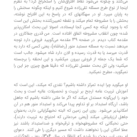
‌کنند و چگونه می‌شود نقاط افتراق‌شان را استخراج کرد؟ به نظرم
نجا از نوع طرح مسئله تقی‌زاده شروع کنیم و اینکه چگونه سخنش را
به پایان می‎برد. او در سه‎گانه‎ای که در پاسخ به این اقتراح نوشته،
بحثش را با مشروطه تمام می‎کند و نقطه تعیین‌کننده بحثش این است
 با وجود اینکه چه کسی کجا ایستاده، اصولا این بحث امکان‌پذیر
ه؛ چون انقلاب مشروطه اتفاق افتاده است. من قدری جفاکاری در
مقدمه کتاب دیدم. در صفحه 39 مقدمه می‌گویید فروغی دارد توجه
می‎دهد نسبت به مسئله مستبد منور (رضا‌شاه)، یعنی کسی که دارد به
قدرت می‎رسد یا به قدرت رسیده و الان دارد شاه می‎شود. جالب است
که شما یک جمله از فروغی بیرون می‎کشید و این لحظه را برجسته
می‎کنید؛ ولی کل بحث مفصل تقی‌زاده که دقیقا هیچ چیزی جز این را
مطرح نمی‎کنید.
او می‎گوید چرا ایده تمرکز داشته باشیم؟ نقدی که می‎کند، این است که
وزش تربیت عامه ارجح بر تربیت و تحصیلات عالیه است و بحث
خود را این‌گونه مستدل می‎کند که اگر ما ملتی داشته باشیم که جاهل
شد، آن‌گاه استبداد بر او تداوم پیدا می‌کند و استبداد منور هم در آن
امکان‎پذیر می‌شود. روی این زمین که البته نخبه‎گرایانی دارد، به‌عنوان
جاهل ارزیابی‎اش می‎کند (یعنی مردمانی که احتیاج به تربیت دارند)،
حتی نخبگانی که مشروطه‎خواه و ترقی‎خواه و ضداستبداد باشند نیز
لا امکان این را نخواهند داشت که مسیر دیگری را طی کنند. دعوای
او روی این بحث بنا شده که اتفاقا در سال 1304، یعنی تاج‌گذاری