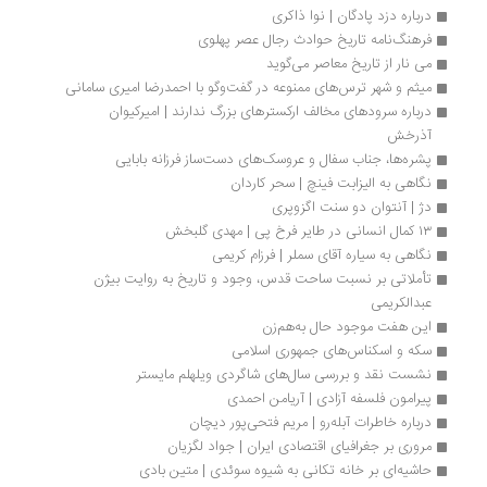
درباره دزد پادگان | نوا ذاکری
فرهنگ‌نامه تاریخ حوادث رجال عصر پهلوی
می نار از تاریخ معاصر می‌گوید
میثم و شهر ترس‌های ممنوعه در گفت‌وگو با احمدرضا امیری سامانی
درباره سرودهای مخالف ارکسترهای بزرگ ندارند | امیرکیوان 
آذرخش
پشره‌ها، جناب سفال و عروسک‌های دست‌ساز فرزانه بابایی
نگاهی به الیزابت فینچ | سحر کاردان
دژ | آنتوان دو سنت اگزوپری
۱۳ کمال انسانی در طایر فرخ پی | مهدی گلبخش
نگاهی به سیاره آقای سملر | فرزام کریمی
تأملاتی بر نسبت ساحت قدس، وجود و تاریخ به روایت بیژن 
عبدالکریمی
این هفت موجود حال‌ به‌هم‌زن
سکه و اسکناس‌های جمهوری اسلامی
نشست نقد و بررسی سال‌های شاگردی ویلهلم مایستر
پیرامون فلسفه‌ آزادی | آریامن احمدی
درباره خاطرات آبله‌رو | مریم فتحی‌پور دیچان
مروری بر جغرافیای اقتصادی ایران | جواد لگزیان
حاشیه‌ای بر خانه تکانی به شیوه سوئدی | متین بادی