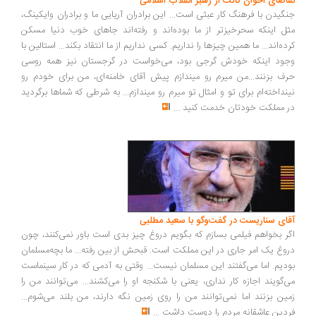
اضای اخوان ثالث از رهبر انقلاب اسلامی
گیدن با فرهنگ کار عبثی است... این برادران آریایی ما و برادران وایکینگ،
ل اینکه سحرخیزتر از ما بوده‌اند و رفته‌اند جاهای خوب دنیا مسکن
ده‌اند... ما همین چیزها را نداریم. کسی نداریم از ما انتقاد بکند... استالین با
ود اینکه خودش گرجی بود، می‌خواست در گرجستان نیز همه روسی
ف بزنند...من میرم رو میندازم پیش آقای خامنه‌ای، من برای خودم رو
نداخته‌ام برای تو و امثال تو میرم رو میندازم... به شرطی که شماها برگردید
 مملکت خودتان خدمت کنید
...
ای سناریست در گفت‌وگو با سعید مطلبی
ر بخواهم فیلمی بسازم که بگویم دروغ چیز بدی است باور نمی‌کنند، چون
وغ یک امر جاری در این مملکت است. قبحش از بین رفته... ما بچه‌مسلمان
دیم. اما می‌گفتند این مسلمان نیست... وقتی به آدمی که در کار سینماست
‌گویند اجازه کار نداری، یعنی با شکنجه او را می‌کشند... می‌توانند من را
ین بزنند اما نمی‌توانند من را روی زمین نگه دارند، من بلند می‌شوم...
دین عاشقانه مردم را دوست داشت
...