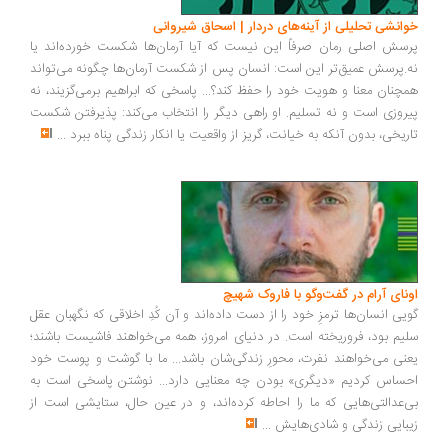
انشی تحلیلی از آینه‌های دردار | اسحاق شیروانی
سش اصلی رمان صرفاً این نیست که آیا آرمان‌ها شکست خورده‌اند یا
.پرسش عمیق‌تر این است: انسان پس از شکست آرمان‌ها چگونه می‌تواند
چنان معنا و هویت خود را حفظ کند؟... پاسخی که ابراهیم برمی‌گزیند، نه
روزی است و نه تسلیم. او راهی دیگر را انتخاب می‌کند: پذیرفتن شکست
ریخی، بدون آنکه به خیانت، گریز از واقعیت یا انکار زندگی پناه ببرد
...
ونای آرام در گفت‌وگو با فاروک شهیچ
یی انسان‌ها ترمزِ خود را از دست داده‌اند و آن کُدِ اخلاقی که نگهبان عقل
یم بود، فروریخته است. در دنیای امروز، همه می‌خواهند فاشیست باشند؛
نی می‌خواهند نفرت، محورِ زندگی‌شان باشد... ما با گوشت و پوست خود
ساس کردیم «دیگری» بودن چه معنایی دارد... نوشتن پاسخی است به
‌عدالتی‌هایی که ما را احاطه کرده‌اند، و در عین حال، ستایشی است از
بایی زندگی و شادی‌هایش
...