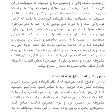
آزادی‎طلب باشند، وقتی با وضعیتی روبه‌رو می‎شوند که نمی‎توانند در آن
کاری کنند، ناامید می‎شوند و این عملا این زمینه فکلی‌شدن‎شان است؛
چون نسبت به زمینی که می‎خواستند در آن تغییر ایجاد کنند، ناامید
می‎شوند. ما نمی‎توانیم درباره تقی‌زاده این بحث را بکنیم که گرفتار
ب‌زدگی است و به میراث ملی توجهی ندارد. اصلا به نظر من طرح
ئله اشتباه است. در این مورد فروغی هم نقدی به‌جز این ندارد.
فروغی هم دقیقا دارد همین نقد را می‎کند. به یک معنا فروغی
می‎خواهد آن سنت را از دست به‌اصطلاح سنت‎گرایان دربیاورد و
هیخته کند و در خدمت ساختن دولت قرار دهد. توجه تقی‌زاده
چندان به این وجه نیست. نه اینکه آن وجه را نمی‎شناسد، به این وجه
چندان توجه نمی‎کند؛ چون آن را تجربه کرده و تنش به تن انقلاب
مشروطه خورده و به‌عنوان یکی از مهم‎ترین آدم‎های انقلاب مشروطه
رد از منظر انقلاب مشروطه بحث را مطرح می‎کند.
س مشروطه در مقابل ایده تنظیمات
 این موضوع توجه نمی‌شود که از نظر تقی‌زاده وقتی درباره ترقی و
پیشرفت کشور حرف می‎زنیم، باید به سراسر کشور نگاه کنیم. نمی‎شود
ط از تهران به قضیه نگاه کرد. باید به عموم نگاه کرد و آن وقت
نقاط مختلف کشور مهم می‎شوند. این نگاه آدمی است که در انقلاب
مشروطه در مجلس اول و دوم مهم‎ترین نماینده مدافع ایده
انجمن‌های ایالتی و ولایتی بوده است. از این بحث می‎خواهم به چه