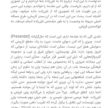
مدت‎هاست با این ایده درگیرم که به تقی‌زاده جفا کرده‌ایم و آن تصوری
 از او داریم، نارواست. وقتی این مقدمه را خواندم، دوباره این حس
در من تقویت شد که تصویری که از تقی‌زاده داده می‎شود، چقدر
تباه است. بحث من این است که در آن بستر تاریخی، طرح مسئله
اصلی مربوط به وضعیت را به ‌طور مشخص تقی‌زاده انجام می‎دهد، نه
والحسن فروغی.
نقدی کلی که به مقدمه دارم، این است که حال‌گرایانه (Presentist)
است. چیزی را که الان دعوای ماست، می‎برد به یک مقطع تاریخی که
وایش هنوز این نیست. ممکن است نشانه‌ای ببینید از دعوایی که
امروز وجود دارد؛ مثل بومی‎سازی، دعوای شرق و غرب و مجموعه
کلیدواژه‌هایی که ذیل این تفسیر قرار می‎گیرد. ممکن است ردپایی از
ن مجادله امروزی را که به‌خصوص بعد از انقلاب اسلامی و انقلاب
هنگی برجسته شد، در آن زمان هم ببینید؛ ولی به نظرم آن زمان
لا مسئله این نبود. ردپاهایی وجود دارد ولی این ردپاها ضمن اینکه
ممکن است شباهت‎هایی بین این جمله یا آن جمله وجود داشته باشد،
وز نسبتی ندارند با آن چیزی که امروز مواجه هستیم. حتی شاید
ود نشان داد که تولد آن چیزی که ما اینجا با آن مواجه هستیم،
جا دارد اتفاق می‌افتد. چرا؟ من تمرکزم را می‌گذارم روی فروغی و
ی‌زاده. طبعا عیسی صدیق، نفیسی و... هم خیلی مهم هستند؛ ولی
ن نویسنده این تقابل را برقرار کرده که تقریب ذهن صورت بگیرد،
 هم روی این دو نفر متمرکز می‌شوم. در این دو نفر اشتراکاتی وجود