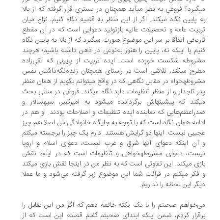
می‎گیرد؟ فروغی به نظر می‎آید همچنان در بستری قرار گرفته که از بالا
به پایین نگاه می‎کند. اگر از این منظر به قضیه نگاه کنیم، نزاع میان
بیت عامه و تحصیلات عالیه بازتولید دعوایی است که در آن مقطع
تاریخی اتفاقا بر سر این موضوع صورت می‎گیرد که از بالا به پایین نگاه
یم یا اینکه نه، پایین را هنوز به‌نوعی در ذهن داشته باشیم؛ هرچند
روطه شکست خورده است. ایده تربیت از پایینی که تقی‌زاده
مطرح می‎کند، تلاشی است در راستای همچنان زنده‌نگه‌داشتن نفس
مشروطه‎خواه در مقابل نگاهی که در واقع می‎توانم بگویم از همان منظر
پدر تاجدار و از منظر تنظیمات دارد نگاه می‎کند. فروغی در سنتی بحث
می‎کند که پیشینه‎اش برگردانده می‎شود به امیرکبیر، سپهسالار و
راعظم‌هایی که نماینده ایده تنظیمات و اصلاحات بودند. او هم در
امه همان نگاه است که با توجه به جایگاه خانوادگی‌اش اصلا هم چیز
عجیبی نیست. اینها دو گرایش هستند. دارم یک چیز را برجسته می‎کنم
آن اینکه دعوای آنها شرق و غرب نیست، دعوای اسلام و اروپا
نیست، دعوای مشروطه‎خواهی و تنظیمات است که در اینجا نقش
بازی می‎کند. این تفاوتی است که به نظر من در اینجا نقش بازی می‎کند
و فکر می‎کنم در قرائت شما این موضوع زیر گرفته می‌شود و ما عملا
گر این لحظه را نداریم.
‌خواهم صحبتم را با یک نکته خاتمه دهم که اگر من این تقابل را
قرار کردم، ضمن اینکه ابتدای صحبتم گفتم قصدم این است که از