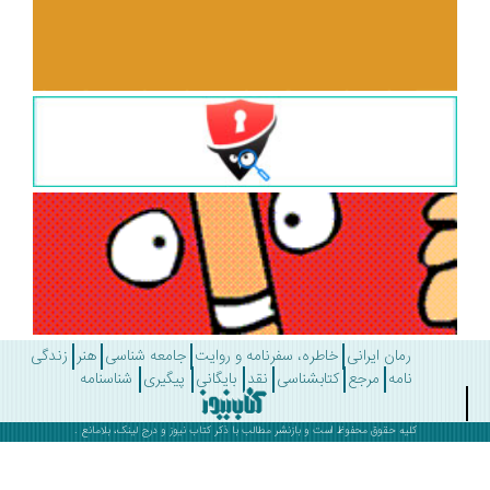
رمان ایرانی
خاطره، سفرنامه و روایت
جامعه شناسی
هنر
زندگی
نامه
مرجع
کتابشناسی
نقد
بایگانی
پیگیری
شناسنامه
کلیه حقوق محفوظ است و بازنشر مطالب با ذکر
کتاب نیوز
و درج لینک، بلامانع .