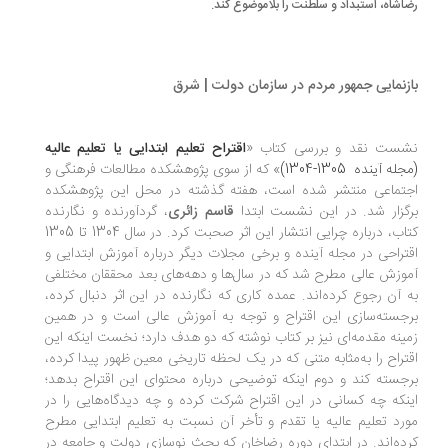
اشاه، استبداد و سلطنت را بلاموضوع کند.
زنمایی جمهور مردم در سازمان دولت | شرق
شست نقد و بررسی کتاب «
اقتراح تعلیم ابتدایی یا تعلیم عالیه
له آینده 1305-1304)
» که از سوی پژوهشکده مطالعات فرهنگی و
جتماعی منتشر شده است، هفته گذشته در محل این پژوهشکده
گزار شد. در این نشست ابتدا
قاسم زائری
، گردآورنده و نگارنده
کتاب، درباره چرایی انتشار این اثر صحبت کرد. در سال 1304 تا 1305
تراحی در مجله آینده و برخی مجلات دیگر درباره آموزش ابتدایی و
وزش عالی مطرح شد که در سال‌ها و دهه‌های بعد محققان مختلفی
 آن رجوع کرده‌اند. عمده کاری که نگارنده در این اثر دنبال کرده،
جسته‌سازی این اقتراح و توجه به آموزش عالی است و در همین
ینه مقدمه‌ای نیز بر کتاب نوشته که دو هدف دارد؛ نخست اینکه این
تراح را به‌مثابه متنی که در یک لحظه تاریخی معین ظهور پیدا کرده،
جسته کند و دوم اینکه توضیحی درباره محتوای این اقتراح بدهد؛
نکه چه کسانی در این اقتراح شرکت کرده و چه دیدگاه‌هایی را در
رد تعلیم عالیه یا تقدم و تأخر آن نسبت به تعلیم ابتدایی مطرح
ده‌اند. در ابتدای دوره رضاخان که بحث نوسازی دولت و جامعه در