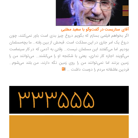
ای سناریست در گفت‌وگو با سعید مطلبی
ر بخواهم فیلمی بسازم که بگویم دروغ چیز بدی است باور نمی‌کنند، چون
وغ یک امر جاری در این مملکت است. قبحش از بین رفته... ما بچه‌مسلمان
دیم. اما می‌گفتند این مسلمان نیست... وقتی به آدمی که در کار سینماست
‌گویند اجازه کار نداری، یعنی با شکنجه او را می‌کشند... می‌توانند من را
ین بزنند اما نمی‌توانند من را روی زمین نگه دارند، من بلند می‌شوم...
دین عاشقانه مردم را دوست داشت
...