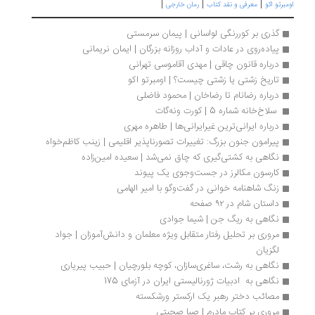
|
|
|
مبرتو اکو
معرفی و نقد کتاب
رمان خارجی
گذری بر کوررنگی لواسانی | پیمان سرمستی
پیاده‌روی در عادات و آداب روزانه بزرگان | ایمان نریمانی
درباره قانون چاقی | مهدی آقاموسی تهرانی
تاریخ زشتی یا زشتی چیست؟ | اومبرتو اکو
درباره رضانام تا رضاخان | محمود فاضلی
 سلاخ‌­خانه شماره 5 | کورت ونه‌گات
درباره ایرانی‌ترین غیرایرانی‌ها | طاهره مهری
پیرامون جنون بزرگ: تغییرات تصورناپذیر اقلیمی | زینب کاظم‌خواه
نگاهی به کشتی‌گیری که چاق نمی‌شد | سعیده امین‌زاده
کارسون مکالرز در جست‌وجوی یک پیوند
زنگ شاهنامه خوانی در گفت‌وگو با امیر الهامی
داستان شام در ۹۲ صفحه
نگاهی به ریگ جن | شیما جوادی
مروری بر تحلیل رفتار متقابل ویژه معلمان و دانش‌آموزان | جواد 
لگزیان
نگاهی به رشت، ساغری‌سازان، کوچه بلورچیان | حبیب پیریاری
نگاهی به  ادبیات ژورنالیستی ایران در آزمای 175
مصائب دختر رهبر یک ارکستر ورشکسته
مروری بر کتاب مادرم | صبا صحبتی