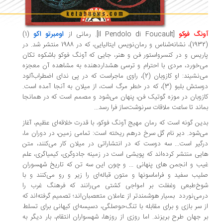
اومبرتو اکو
نگ فوکو
[Il Pendolo di Foucault]
. رمانی از
(1)
(1932)، نشانه‌شناس و رمان‌نویس ایتالیایی، که در 1988 منتشر شد. در
ریس و در کنسرواستور فن و هنر، جایی که آونگ فوکو باشکوه تکان
‌خورد، مردی با احترام و ترسی هشداردهنده به مشاهده آن معجزه
می‌نشیند: او کازوبان (2)، راوی ماجراست که در پی ندای اضطراب‌آلود
دوستش بلبو (3)، که در خطر مرگ است، از میلان به آنجا آمده است.
زوبان در موزه گوتیک فن، پنهان می‌شود و مصمم است که در همانجا
اند تا ساعت ملاقات سرنوشت‌ساز فرا رسد...
ین گونه است که رمان مهیج آونگ فوکو، با قدرت خلاقه‌ای عظیم، آغاز
‌شود. دیر نام گل سرخ درهم ریخته است: تمامی زمین، در دوران ما،
گیر است... سه دوست که در انتشاراتی در میلان کار می‌کنند، متن
یی منتشر کرده‌اند که پویشی است در زمینه جادوگری، کیمیاگری، علم
ب و انجمن های پنهانی ... و چون این سه تن که تاریخ شهسوران
یب سفید و فراماسونها و متون قباله‌ای را زیر و رو می‌کنند و با
خ‌طبعی وغفلت بر امواجی کشتی می‌رانند که فرهنگ غرب را
می‌نوردد بسیار هوشمندتر از عاملان متعصبان‌اند؛ تصمیم گرفته‌اند که
 سر بازی و برای مقابله با تنگ‌حوصلگی، دسیسه‌ای کیهانی برای تسلط
 جهان طرح بریزند. اما روزی از روزها، شهسواران انتقام، بار دیگر به