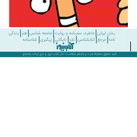
رمان ایرانی
خاطره، سفرنامه و روایت
جامعه شناسی
هنر
زندگی
نامه
مرجع
کتابشناسی
نقد
بایگانی
پیگیری
شناسنامه
کلیه حقوق محفوظ است و بازنشر مطالب با ذکر
کتاب نیوز
و درج لینک، بلامانع .