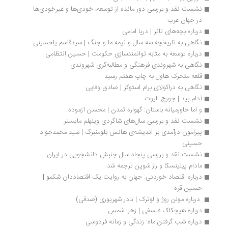
نشست نقد و بررسی دور مانده از توسعه، خودی‌ها و غیرخودی‌ها 
در جهان عرب
درباره بچه‌های تانر | دریا امامی
نگاهی به تاریخچه سه سال و نیمه ما و جنگ | سیدقاسم یاحسینی
درباره توسعه به مثابه توانمندسازی حکومت | حسین انتظامی
نگاهی به شهروندی فرهنگی و مطالبه‌گری شهروندی
قلعه متحرک هاول به چاپ هفتم رسید
نگاهی به دراکولای برام استوکر | صادق وفایی
آدام بید | جورج الیوت
و اما خاورمیانه باستان: گهواره تمدن | محسن آزموده
نشست نقد و بررسی سال‌های شاگردی ویلهلم مایستر
پیرامون درآمدی بر اندیشه‌ی هانس بلومنبرگ | سید محمدجواد 
حسینی
نشست نقد و بررسی پنجاه سال جنبش دانشجویی در ایران
مادام پیلینسکا و راز شوپن ترجمه شد
درباره اقتصاد خوردنی: جهان به روایت یک اقتصاددان شکمو | 
حسین قره
 درباره مولن روژ و لوترک | نادر شهریوری (صدقی)
درباره هیچکاک فلسفی | زهرا شمس
درباره شب گرفتن ماه: زندگی و زمانه فردوسی 