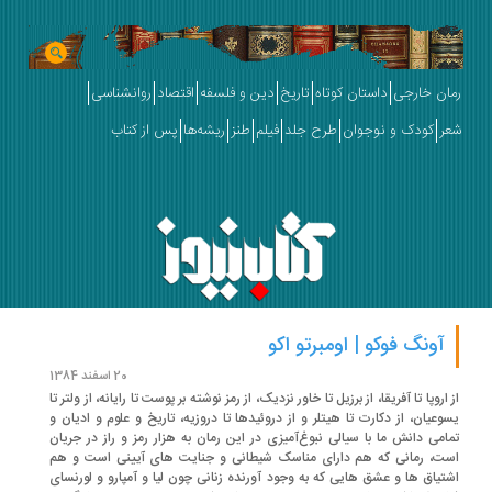
ان خارجی
داستان کوتاه
تاریخ
دین و فلسفه
اقتصاد
روانشناسی
ر
کودک و نوجوان
طرح جلد
فیلم
طنز
ریشه‌ها
پس از کتاب
آونگ فوکو | اومبرتو اکو
20 اسفند 1384
 اروپا تا آفریقا، از برزیل تا خاور نزدیک، از رمز نوشته بر پوست تا رایانه، از ولتر تا
وعیان، از دکارت تا هیتلر و از دروئیدها تا دروزیه، تاریخ و علوم و ادیان و
امی دانش ما با سیالی نبوغ‌آمیزی در این رمان به هزار رمز و راز در جریان
ت، رمانی که هم دارای مناسک شیطانی و جنایت های آیینی است و هم
تیاق ها و عشق هایی که به وجود آورنده زنانی چون لیا و آمپارو و لورنسای