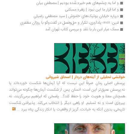
و اما به چشم‌های هم خیره شده بودیم | مصطفی بیان
و اما قرار ما این نبود | زهره مسکنی
درباره خیابان بوتیک‌های خاموش | سید مصطفی رضیئی
لنین: ۲۰۱۷؛ یادآوری، تکرار و حل‌وفصل در گفت‌وگو با روژان مظفری
سمک عیار این بار با نقد و بررسی کتاب تهران آمد
انشی تحلیلی از آینه‌های دردار | اسحاق شیروانی
سش اصلی رمان صرفاً این نیست که آیا آرمان‌ها شکست خورده‌اند یا
.پرسش عمیق‌تر این است: انسان پس از شکست آرمان‌ها چگونه می‌تواند
چنان معنا و هویت خود را حفظ کند؟... پاسخی که ابراهیم برمی‌گزیند، نه
روزی است و نه تسلیم. او راهی دیگر را انتخاب می‌کند: پذیرفتن شکست
ریخی، بدون آنکه به خیانت، گریز از واقعیت یا انکار زندگی پناه ببرد
...