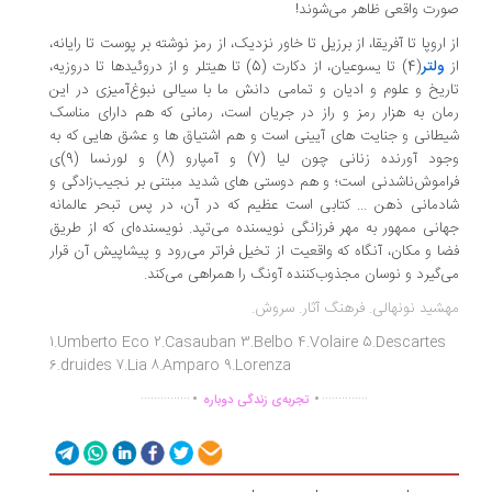
رت واقعی ظاهر می‌شوند!
 اروپا تا آفریقا، از برزیل تا خاور نزدیک، از رمز نوشته بر پوست تا رایانه،
ولتر
(4) تا یسوعیان، از دکارت (5) تا هیتلر و از دروئیدها تا دروزیه،
ریخ و علوم و ادیان و تمامی دانش ما با سیالی نبوغ‌آمیزی در این
ان به هزار رمز و راز در جریان است، رمانی که هم دارای مناسک
طانی و جنایت های آیینی است و هم اشتیاق ها و عشق هایی که به
وجود آورنده زنانی چون لیا (7) و آمپارو (8) و لورنسا (9)ی
اموش‌ناشدنی است؛ و هم دوستی های شدید مبتنی بر نجیب‌زادگی و
دمانی ذهن ... کتابی است عظیم که در آن، در پس تبحر عالمانه
انی ممهور به مهر فرزانگی نویسنده می‌تپد. نویسنده‌ای که از طریق
ا و مکان، آنگاه که واقعیت از تخیل فراتر می‌رود و پیشاپیش آن قرار
‌گیرد و نوسان مجذوب‌کننده آونگ را همراهی می‌کند.
شید نونهالی. فرهنگ آثار. سروش.
1.Umberto Eco 2.Casauban 3.Belbo 4.Volaire 5.Descartes
6.druides 7.Lia 8.Amparo 9.Lorenza
.
.
...............
..............
تجربه‌ی زندگی دوباره