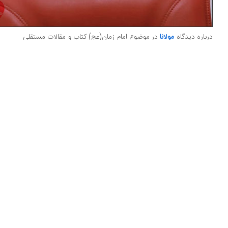
باره دیدگاه
مولانا
در موضوع امام زمان(عج) کتاب و مقالات مستقلی
فت نمی‌شود. دیدگاه‌های سطحی از جانب برخی افراد در این‌باره
رح شده که چندان قابل اعتنا نیست. از جمله برخی با شیفتگی به
مولانا خواسته‌اند بگویند که او شیعه 12امامی بوده و استنادشان به
لی است که مطلع آن «ای شاه شاهان جهان‌الله مولانا علی» است که
 کلیات شمس تبریزی چاپ شده است. در این غزل مولانا اسامی
12امام را صراحتا آورده است. آقای محمد حسن وکیلی این غزل را
یلی دانسته که مولوی شیعه بوده است.(سایت پیام شیعه) اما به
ایلی این شعر جعلی است. اولا شعر سستی است و با غزل‌های
ر‌انگیز مولانا تناسبی ندارد. ثانیا مولانا در سراسر غزلیات تخلصش
اموش» است درحالی‌که در این غزل تخلص به «مولای رومی» کرده
آورده: «اقرار کن اظهار کن مولای رومی‌ این سخن»
ته دوم که اصرار دارند بگویند مولوی سنی بوده است به‌دلیل
گری تمسک کرده‌اند. این گروه با تمسک به اعتقاد مولوی به
لایت نوعیه» معتقدند که مولوی شمس تبریزی را امام زمان
‌دانسته است.
 به هر دوری ولیی قائم است