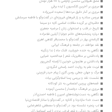
عشق هیولایی محسن چاوشی با 110 هزار تومان
مروری بر آخرین کلکسیون | ایده برقی
مروری بر آمار دقیق مرده‌ها | سعیده امین‌زاده
عروس سنادره و راز قبرهای فیروزه‌ای در گفت‌وگو با فاطمه سرمشقی
حاشیه‌ای بر گزیده مقالات اساسی کایه دو سینما
تاریخ در قلب و استخوان زنان | مرضیه جعفری
درباره پنجشنبه‌های خانم جولیا | آیلین غلامزاده
کارنامه‌ی بهار در گفت‌وگو با محمدباقر کلاهی اهری
نقد عواطف در جامعه و فرهنگ ایرانی
نگاهی به خنده خورشید، اشک ماه | ندا زنگینه
یادداشتی بر متافیزیک شعر | عبدالحمید ضیایی
یادداشتی بر هارمونی خونین | آراسته گنجی‌پور
غربت علم به روایت احمد راسخی لنگرودی
مرگ و جهان جعلی رومن‌ گاری | پیام حیدر قزوینی
نشست نقد و بررسی پسا اسلام‌گرایی بیات
 قصه‌های پروین اعتصامی به نثر کودکانه 
مروری بر فرهنگ دولتمدار | محسن آزموده
نگاهی به دست‌نوشته‌های اسپرن | فاطمه احمدی‌آذر
دست خدا؛ مارادونا و کاناپه در گفت‌وگو با ساناز اقتصادی‌نیا 
لب پنجره نشسته بود در گفت‌وگو با مصطفی شاهرضایی
نگاهی به زندگی و شعر فرخی یزدی | امیر اسماعیل آذر