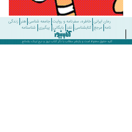
رمان ایرانی
خاطره، سفرنامه و روایت
جامعه شناسی
هنر
زندگی
نامه
مرجع
کتابشناسی
نقد
بایگانی
پیگیری
شناسنامه
کلیه حقوق محفوظ است و بازنشر مطالب با ذکر
کتاب نیوز
و درج لینک، بلامانع .