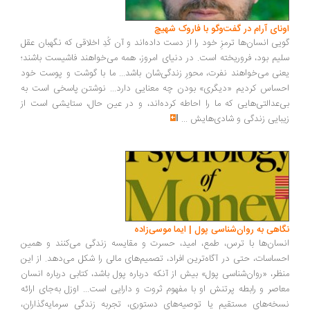
ونای آرام در گفت‌وگو با فاروک شهیچ
یی انسان‌ها ترمزِ خود را از دست داده‌اند و آن کُدِ اخلاقی که نگهبان عقل
یم بود، فروریخته است. در دنیای امروز، همه می‌خواهند فاشیست باشند؛
نی می‌خواهند نفرت، محورِ زندگی‌شان باشد... ما با گوشت و پوست خود
ساس کردیم «دیگری» بودن چه معنایی دارد... نوشتن پاسخی است به
‌عدالتی‌هایی که ما را احاطه کرده‌اند، و در عین حال، ستایشی است از
بایی زندگی و شادی‌هایش
...
اهی به روان‌شناسی پول | ایما موسی‌زاده
سان‌ها با ترس، طمع، امید، حسرت و مقایسه زندگی می‌کنند و همین
ساسات، حتی در آگاه‌ترین افراد، تصمیم‌های مالی را شکل می‌دهد. از این
ظر، «روان‌شناسی پول» بیش از آنکه درباره پول باشد، کتابی درباره انسان
اصر و رابطه پرتنش او با مفهوم ثروت و دارایی است... اوزل به‌جای ارائه
خه‌های مستقیم یا توصیه‌های دستوری، تجربه زندگی سرمایه‌گذاران،