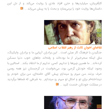
رآفرینان، میلیاردرها و حتی افراد عادی را روایت می‌کند و از دل این
ستان‌ها روایت خود را برمی‌سازد و بحث را به پیش می‌راند
...
اضای اخوان ثالث از رهبر انقلاب اسلامی
گیدن با فرهنگ کار عبثی است... این برادران آریایی ما و برادران وایکینگ،
ل اینکه سحرخیزتر از ما بوده‌اند و رفته‌اند جاهای خوب دنیا مسکن
ده‌اند... ما همین چیزها را نداریم. کسی نداریم از ما انتقاد بکند... استالین با
ود اینکه خودش گرجی بود، می‌خواست در گرجستان نیز همه روسی
ف بزنند...من میرم رو میندازم پیش آقای خامنه‌ای، من برای خودم رو
نداخته‌ام برای تو و امثال تو میرم رو میندازم... به شرطی که شماها برگردید
 مملکت خودتان خدمت کنید
...