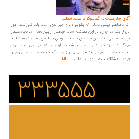
ای سناریست در گفت‌وگو با سعید مطلبی
ر بخواهم فیلمی بسازم که بگویم دروغ چیز بدی است باور نمی‌کنند، چون
وغ یک امر جاری در این مملکت است. قبحش از بین رفته... ما بچه‌مسلمان
دیم. اما می‌گفتند این مسلمان نیست... وقتی به آدمی که در کار سینماست
‌گویند اجازه کار نداری، یعنی با شکنجه او را می‌کشند... می‌توانند من را
ین بزنند اما نمی‌توانند من را روی زمین نگه دارند، من بلند می‌شوم...
دین عاشقانه مردم را دوست داشت
...