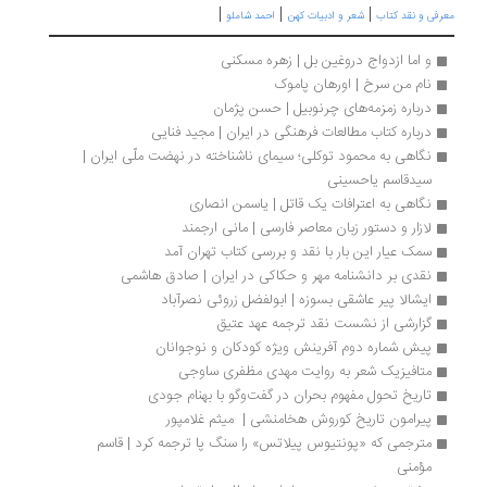
|
|
|
رفی و نقد کتاب
شعر و ادبیات کهن
احمد شاملو
و اما ازدواج دروغین بل | زهره مسکنی
نام من سرخ | اورهان پاموک
درباره زمزمه‌های چرنوبیل | حسن پژمان
درباره کتاب مطالعات فرهنگی در ایران | مجید فنایی
نگاهی به محمود توکلی؛ سیمای ناشناخته در نهضت ملّی ایران | 
سیدقاسم یاحسینی
نگاهی به اعترافات یک قاتل | یاسمن انصاری
لازار و دستور زبان معاصر فارسی | مانی ارجمند
سمک عیار این بار با نقد و بررسی کتاب تهران آمد
نقدی بر دانشنامه مهر و حکاکی در ایران | صادق هاشمی
ایشالا پیر عاشقی بسوزه | ابولفضل زروئی نصرآباد
گزارشی از نشست نقد ترجمه عهد عتیق
پیش شماره دوم آفرینش ویژه کودکان و نوجوانان
متافیزیک شعر به روایت مهدی مظفری ساوجی
تاریخ تحول مفهوم بحران در گفت‌وگو با بهنام جودی
پیرامون تاریخ کوروش هخامنشی |  میثم غلامپور
مترجمی که «پونتیوس پیلاتس» را سنگ پا ترجمه کرد | قاسم 
مؤمنی