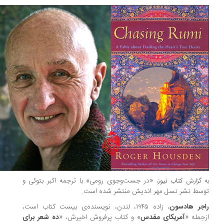
«در جست‌وجوی رومی» با ترجمه اکبر بتوئی و
 گزارش
کتاب نیوز
،
سط نشر نسل مهر اندیش منتشر شده است.
جر هادسون
، زاده ۱۹۴۵، لندن، نویسنده‌ی بیست کتاب است،
جمله «
آمریکای مقدس
» و کتاب پرفروش اخیرش، «
ده شعر برای