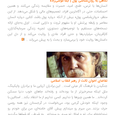
اهی به روان‌شناسی پول | ایما موسی‌زاده
سان‌ها با ترس، طمع، امید، حسرت و مقایسه زندگی می‌کنند و همین
ساسات، حتی در آگاه‌ترین افراد، تصمیم‌های مالی را شکل می‌دهد. از این
ظر، «روان‌شناسی پول» بیش از آنکه درباره پول باشد، کتابی درباره انسان
اصر و رابطه پرتنش او با مفهوم ثروت و دارایی است... اوزل به‌جای ارائه
خه‌های مستقیم یا توصیه‌های دستوری، تجربه زندگی سرمایه‌گذاران،
رآفرینان، میلیاردرها و حتی افراد عادی را روایت می‌کند و از دل این
ستان‌ها روایت خود را برمی‌سازد و بحث را به پیش می‌راند
...
اضای اخوان ثالث از رهبر انقلاب اسلامی
گیدن با فرهنگ کار عبثی است... این برادران آریایی ما و برادران وایکینگ،
ل اینکه سحرخیزتر از ما بوده‌اند و رفته‌اند جاهای خوب دنیا مسکن
ده‌اند... ما همین چیزها را نداریم. کسی نداریم از ما انتقاد بکند... استالین با
ود اینکه خودش گرجی بود، می‌خواست در گرجستان نیز همه روسی
ف بزنند...من میرم رو میندازم پیش آقای خامنه‌ای، من برای خودم رو
نداخته‌ام برای تو و امثال تو میرم رو میندازم... به شرطی که شماها برگردید