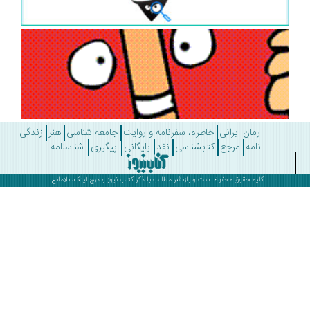
رمان ایرانی
خاطره، سفرنامه و روایت
جامعه شناسی
هنر
زندگی
نامه
مرجع
کتابشناسی
نقد
بایگانی
پیگیری
شناسنامه
کلیه حقوق محفوظ است و بازنشر مطالب با ذکر
کتاب نیوز
و درج لینک، بلامانع .