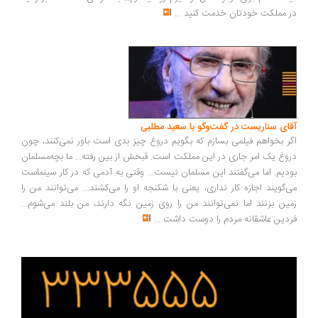
 مملکت خودتان خدمت کنید
...
ای سناریست در گفت‌وگو با سعید مطلبی
ر بخواهم فیلمی بسازم که بگویم دروغ چیز بدی است باور نمی‌کنند، چون
وغ یک امر جاری در این مملکت است. قبحش از بین رفته... ما بچه‌مسلمان
دیم. اما می‌گفتند این مسلمان نیست... وقتی به آدمی که در کار سینماست
‌گویند اجازه کار نداری، یعنی با شکنجه او را می‌کشند... می‌توانند من را
ین بزنند اما نمی‌توانند من را روی زمین نگه دارند، من بلند می‌شوم...
دین عاشقانه مردم را دوست داشت
...