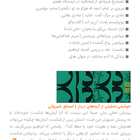
تصحیح فروزانفر از فیه‌مافیه در ایستگاه هفتم
مروری بر تمام آنچه که هرگز به تو نگفتم | محمد مهاجری
نقدی بر مرگ گفت: شاید | صادق وفایی
پوپولیسم راست‌ آن‌ور آب | گفت‌وگو
آواز اجساد بی‌گور یا بخوان؛ دفن شده!
پیرامون پروازهای زیرزمینی | مریم طباطبایی‌ها
پیرامون روح گمشده | ثمین بابازاده
نشست نقد و بررسی کمیته ابراهیم
زندگی ۵ آدم مختلف در جهان‌ هتل
انشی تحلیلی از آینه‌های دردار | اسحاق شیروانی
سش اصلی رمان صرفاً این نیست که آیا آرمان‌ها شکست خورده‌اند یا
.پرسش عمیق‌تر این است: انسان پس از شکست آرمان‌ها چگونه می‌تواند
چنان معنا و هویت خود را حفظ کند؟... پاسخی که ابراهیم برمی‌گزیند، نه
روزی است و نه تسلیم. او راهی دیگر را انتخاب می‌کند: پذیرفتن شکست