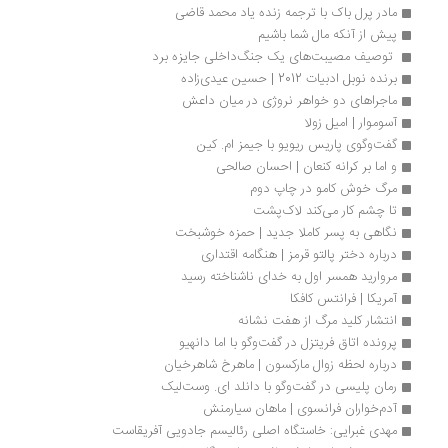
مادر پرل باک با ترجمه زنده یاد محمد قاضی
پیش از آنکه مال شما باشیم
 توصیف مصیبت‌های یک جنگ‌داخلی جایزه برد 
برنده نوبل ادبیات 2012 | حسین عیدی‌زاده
ماجراهای دو خواهر نروژی در میان داعش
آسوموار | امیل زولا
گفت‌وگوی پاریس ریویو با جیمز‌ ام. کین
و اما بر کرانه کنعان | احسان صالحی
مرگ خوش کامو در چاپ دوم 
تا چشم کار می‌کند لاک‌پشت
نگاهی به پسر کاملا جدید | حمزه خوشبخت
درباره دختر پالتو قرمز | هنگامه اقتداری
مروارید همسر اول به خدای ناشناخته رسید
آمریکا | فرانتس کافکا
انتشار کلید مرگ از هفت نشانه
پرونده اتاق فریتزل در گفت‌وگو با اما دانهیو
درباره لحظه زوال مارکسون | ماهرخ شاهرخیان
رمان پلیسی در گفت‌وگو با دانلد ای. وست‌لیک
آدم‌خواران فرانسوی | ماهان سیارمنش
مهدی غبرایی: خاستگاه اصلی رئالیسم جادویی آفریقاست