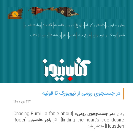
ان خارجی
داستان کوتاه
تاریخ
دین و فلسفه
اقتصاد
روانشناسی
ر
کودک و نوجوان
طرح جلد
فیلم
طنز
ریشه‌ها
پس از کتاب
در جستجوی رومی از نیویورک تا قونیه
23 دی 1400
ان «
در جست‌وجوی رومی
» [Chasing Rumi : a fable about
finding the heart's true desi] اثر
راجر هادسون
[Roger
Hous] منتشر شد.