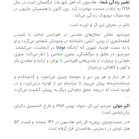
ییر زندگی شما
». هادسون که اهل شهر باث انگلستان است در سال
1998 به ایالات ‌متحده مهاجرت کرد. وی اکنون با همسرش ماریون در
دستوک نیویورک زندگی می‌کند.
شر در معرفی این اثر او آورده است:
رجیو، نقاش تمثال‌های مقدس در فلورانس ایتالیا، با شنیدن
عه‌شعری از رومی، آتشی ناشناخته در وجودش شعله‌ور می‌گردد و او
 به سمت قونیه، شهری که آرامگاه
مولانا
در آنجاست، می‌کشاند.
رجیو، در عشق و سرگشتگی، سفری حماسی را آغاز می‌کند؛ سفری
لانی و پرمرارت از بلندی‌های فلورانس تا یونان و ترکیه و معابدی بکر
کهن و کاهنانی پررمزوراز.
 هر دیار و هر پیرِ دیرِ و صومعه چیزی می‌آموزد و قدم‌به‌قدم و
حله‌به‌مرحله پیش می‌رود تا سرانجام سر از قونیه درمی‌آورَد، و در
نیه است که دریچه عشقِ جاودانی دیگر به رویش گشوده می‌گردد
بر بتوئی
مترجم این اثر، متولد بهمن ۱۳۵۴ و فارغ التحصیل دکترای
ان‌شناسی است.
«در جست‌وجوی رومی» اثر راجر هادسون در 146 صفحه و قیمت 52
ار تومان در دسترس علاقمندان قرار گرفته است.