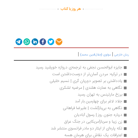
.
.
..............
...............
هر روز با کتاب
|
|
ان خارجی
مولوی (جلال‌الدین محمد)
جایزه ابوالحسن نجفی به ترجمه‌ی دروازه‌ خورشید رسید
در ترکیه: مردن آسان‌تر از دوست‌داشتن است
یادداشتی بر تصویر دوریان گری | نسیم خلیلی
نگاهی به عمارت هلندی | مرضیه لشکری
برزخ مارتینس به تهران رسید
جلاد لاغر برای چهارمین بار آمد
نگاهی به بی‌بازگشت | علیرضا فراهانی
درباره جنون روز | رسول آبادیان
زن زیبا و سربازآمریکایی در جنگ عراق
تکه پاره‌ای از ایثار دو مادر فرانسوی منتشر شد
اعترافات یک نقاش برای هرمان هسه 