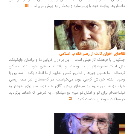
داستان‌ها روایت خود را برمی‌سازد و بحث را به پیش می‌راند
...
تقاضای اخوان ثالث از رهبر انقلاب اسلامی
جنگیدن با فرهنگ کار عبثی است... این برادران آریایی ما و برادران وایکینگ،
مثل اینکه سحرخیزتر از ما بوده‌اند و رفته‌اند جاهای خوب دنیا مسکن
کرده‌اند... ما همین چیزها را نداریم. کسی نداریم از ما انتقاد بکند... استالین با
وجود اینکه خودش گرجی بود، می‌خواست در گرجستان نیز همه روسی
حرف بزنند...من میرم رو میندازم پیش آقای خامنه‌ای، من برای خودم رو
نینداخته‌ام برای تو و امثال تو میرم رو میندازم... به شرطی که شماها برگردید
در مملکت خودتان خدمت کنید
...