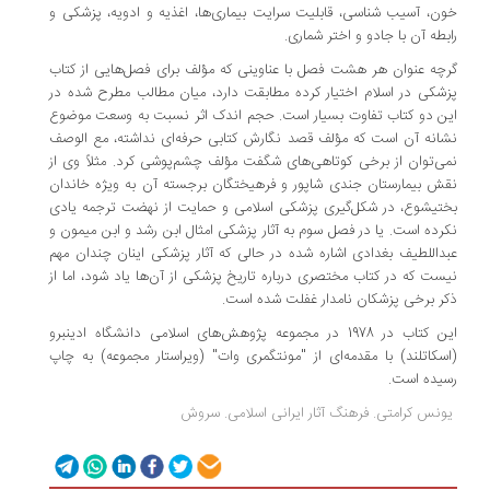
خون، آسیب شناسی، قابلیت سرایت بیماری‌ها، اغذیه و ادویه، پزشکی و
رابطه آن با جادو و اختر شماری.
گرچه عنوان هر هشت فصل با عناوینی که مؤلف برای فصل‌هایی از کتاب
پزشکی در اسلام اختیار کرده مطابقت دارد، میان مطالب مطرح شده در
این دو کتاب تفاوت بسیار است. حجم اندک اثر نسبت به وسعت موضوع
نشانه آن است که مؤلف قصد نگارش کتابی حرفه‌ای نداشته، مع الوصف
نمی‌توان از برخی کوتاهی‌های شگفت مؤلف چشم‌پوشی کرد. مثلاً وی از
نقش بیمارستان جندی شاپور و فرهیختگان برجسته آن به ویژه خاندان
بختیشوع، در شکل‌گیری پزشکی اسلامی و حمایت از نهضت ترجمه یادی
نکرده است. یا در فصل سوم به آثار پزشکی امثال ابن رشد و ابن میمون و
عبداللطیف بغدادی اشاره شده در حالی که آثار پزشکی اینان چندان مهم
نیست که در کتاب مختصری درباره تاریخ پزشکی از آن‌ها یاد شود، اما از
ذکر برخی پزشکان نامدار غفلت شده است.
این کتاب در 1978 در مجموعه پژوهش‌های اسلامی دانشگاه ادینبرو
(اسکاتلند) با مقدمه‌ای از "مونتگمری وات" (ویراستار مجموعه) به چاپ
رسیده است.
یونس کرامتی. فرهنگ آثار ایرانی اسلامی. سروش