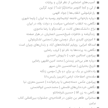
 آسیب‌های اجتماعی از نظر قرآن و روایات 
از کی و کجا آلتوسر ساختارگرا شد؟ | نوید گرگین
 راز فراموشی انقلاب‌ها | جواد افهمی 
درباره بازخوانی فاجعه اولتیماتوم روسیه به ایران | پارسا شهری
نگاهی به انقلاب اجتماعی؛ سیاست و دولت رفاه در ایران
نزاع دانشکده‌های کانت در گفت‌وگو با رضا ماحوزی 
 زندگینامه و خاطرات شیخ‌حسین انصاریان در هزار صفحه
6 آموزه‌ی کلیدی دیگر دوستی موثر | مجتبی لشکربلوکی
اسدالله امرایی: رویایم کتابخانه‌های آباد و زندان‌های ویران است
نگاهی به پرنده‌ها به نام تو | کروب رضایی
پیرامون استالین خوب | داریوش احمدی
درباره هنر بی‌خبر زیستن | محمد امین فقیهی رضایی
تاریخ بختیاری | عبدالحسین خان سپهر
یادداشتی بر یک پر برای دو بال | موسی زنگنه
مقدمه‌ی اصلاحات ارضی | فریبرز رئیس‌دانا 
پیرامون عکس دسته‌جمعی با پدرخوانده | حسین معززی نیا
نگاهی خرده‌نان‌های فلسفی | محمدحسن ابوالحسنی
نگاهی به زن آقا | حسین شرفخانلو
سخنرانی طاهر بن جلون در افتتاحیه‌ی جشنواره بین‌المللی کتاب 
برلین