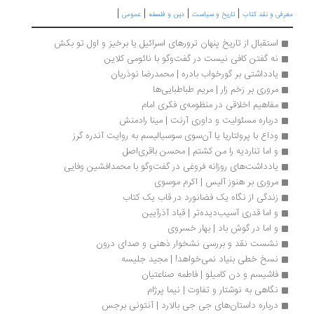
|
|
|
|
معرفی و نقد کتاب
تاریخ و سیاست
دین و فلسفه
عمومی
استقبال از تاریخ پنهان ترورهای اسرائیل یا برخیز و اول تو بکش
نه گفتن کافی نیست در گفت‌وگو با نائومی کلاین
یادداشتی بر گورخواب بادره | محمدرضا نوذریان 
مروری بر زخم زار | مریم‌ طباطبایی‌ها 
مفاهیم اخلاقی در منظومه‌ی فکری امام
درباره مسئولیت و داوری آرنت | مینا رادمنش
وداع با پرولتاریا یا آن‌سوی سوسیالیسم به روایت آندره گرز
و اما تناردیه را من کشتم | محسن باقری‌اصل
یادداشت‌های روزانه فروغی در گفت‌وگو با محمدافشین‌ وفایی 
مروری بر هنوز آلیس | اکرم موسوی
زندگی از نگاه یک فضانورد در قاب یک کتاب 
و اما قدری آسیب‌‎دیده‌تر | قباد آذرآیین
و اما در گوش باد | بهار خسروی
نشست نقد و بررسی نشخوار ذهنی و صدای درون
نسخ خطی بنیاد نمی‌خواهد! | مجید جلیسه
فاشیسم و دن کامیلو | فاطمه صناعتیان
نگاهی به نوشتار و تفاوت | نیما پرژام
درباره داستان‌های جی جی بالارد | آنتونی برجس