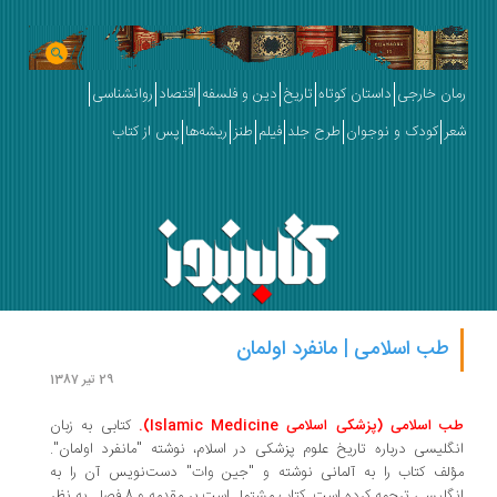
رمان خارجی
داستان کوتاه
تاریخ
دین و فلسفه
اقتصاد
روانشناسی
شعر
کودک و نوجوان
طرح جلد
فیلم
طنز
ریشه‌ها
پس از کتاب
طب اسلامی | مانفرد اولمان
29 تیر 1387
طب اسلامی (پزشکی اسلامی Islamic Medicine).
کتابی به زبان
انگلیسی درباره تاریخ علوم پزشکی در اسلام، نوشته "مانفرد اولمان".
مؤلف کتاب را به آلمانی نوشته و "جین وات" دست‌نویس آن را به
انگلیسی ترجمه کرده است. کتاب مشتمل است بر مقدمه و 8 فصل. به نظر