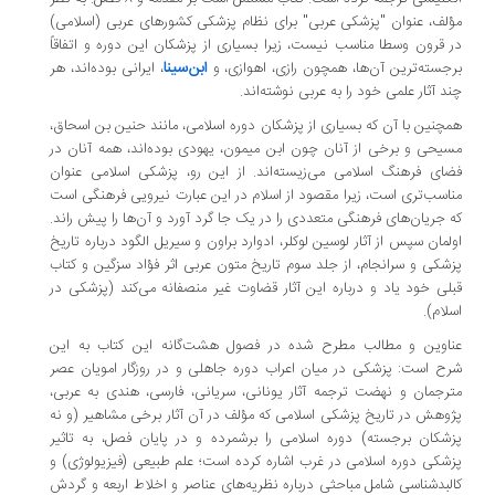
مؤلف، عنوان "پزشکی عربی" برای نظام پزشکی کشورهای عربی (اسلامی)
در قرون وسطا مناسب نیست، زیرا بسیاری از پزشکان این دوره و اتفاقاً
ابن‌سینا
برجسته‌ترین آن‌ها، همچون رازی، اهوازی، و
، ایرانی بوده‌اند، هر
چند آثار علمی خود را به عربی نوشته‌اند.
همچنین با آن که بسیاری از پزشکان دوره اسلامی، مانند حنین بن اسحاق،
مسیحی و برخی از آنان چون ابن میمون، یهودی بوده‌اند، همه آنان در
فضای فرهنگ اسلامی می‌زیسته‌اند. از این رو، پزشکی اسلامی عنوان
مناسب‌تری است، زیرا مقصود از اسلام در این عبارت نیرویی فرهنگی است
که جریان‌های فرهنگی متعددی را در یک جا گرد آورد و آن‌ها را پیش راند.
اولمان سپس از آثار لوسین لوکلر، ادوارد براون و سیریل الگود درباره تاریخ
پزشکی و سرانجام، از جلد سوم تاریخ متون عربی اثر فؤاد سزگین و کتاب
قبلی خود یاد و درباره این آثار قضاوت غیر منصفانه می‌کند (پزشکی در
اسلام).
عناوین و مطالب مطرح شده در فصول هشت‌گانه این کتاب به این
شرح است: پزشکی در میان اعراب دوره جاهلی و در روزگار امویان عصر
مترجمان و نهضت ترجمه آثار یونانی، سریانی، فارسی، هندی به عربی،
پژوهش در تاریخ پزشکی اسلامی که مؤلف در آن آثار برخی مشاهیر (و نه
پزشکان برجسته) دوره اسلامی را برشمرده و در پایان فصل، به تاثیر
پزشکی دوره اسلامی در غرب اشاره کرده است؛ علم طبیعی (فیزیولوژی) و
کالبدشناسی شامل مباحثی درباره نظریه‌های عناصر و اخلاط اربعه و گردش