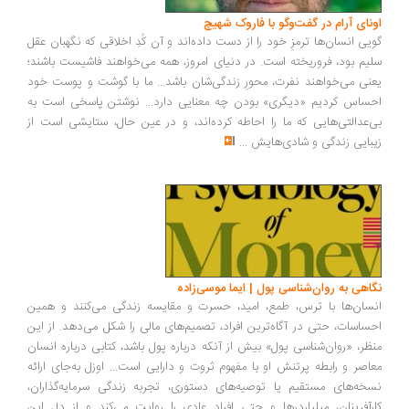
اونای آرام در گفت‌وگو با فاروک شهیچ‭
گویی انسان‌ها ترمزِ خود را از دست داده‌اند و آن کُدِ اخلاقی که نگهبان عقل
سلیم بود، فروریخته است. در دنیای امروز، همه می‌خواهند فاشیست باشند؛
یعنی می‌خواهند نفرت، محورِ زندگی‌شان باشد... ما با گوشت و پوست خود
احساس کردیم «دیگری» بودن چه معنایی دارد... نوشتن پاسخی است به
بی‌عدالتی‌هایی که ما را احاطه کرده‌اند، و در عین حال، ستایشی است از
زیبایی زندگی و شادی‌هایش
...
نگاهی به روان‌شناسی پول | ایما موسی‌زاده
انسان‌ها با ترس، طمع، امید، حسرت و مقایسه زندگی می‌کنند و همین
احساسات، حتی در آگاه‌ترین افراد، تصمیم‌های مالی را شکل می‌دهد. از این
منظر، «روان‌شناسی پول» بیش از آنکه درباره پول باشد، کتابی درباره انسان
معاصر و رابطه پرتنش او با مفهوم ثروت و دارایی است... اوزل به‌جای ارائه
نسخه‌های مستقیم یا توصیه‌های دستوری، تجربه زندگی سرمایه‌گذاران،
کارآفرینان، میلیاردرها و حتی افراد عادی را روایت می‌کند و از دل این