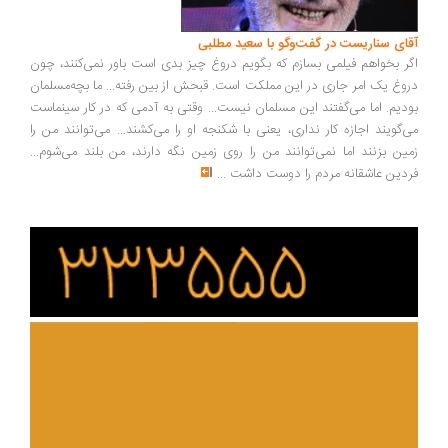
آقای سناریست در گفت‌وگو با سعید مطلبی
اگر بخواهم فیلمی بسازم که بگویم دروغ چیز بدی است باور نمی‌کنند، چون
دروغ یک امر جاری در این مملکت است. قبحش از بین رفته... ما بچه‌مسلمان
بودیم. اما می‌گفتند این مسلمان نیست... وقتی به آدمی که در کار سینماست
می‌گویند اجازه کار نداری، یعنی با شکنجه او را می‌کشند... می‌توانند من را
زمین بزنند اما نمی‌توانند من را روی زمین نگه دارند، من بلند می‌شوم...
فردین عاشقانه مردم را دوست داشت
...