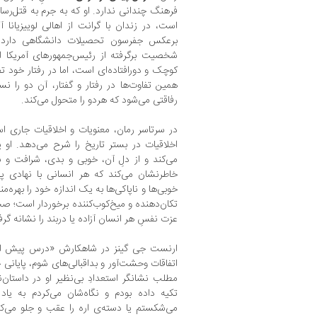
فرهنگ چندانی ندارد. او که به جرم به قتل‌ر
است، در زندان با گرانت از اهالی لوییزیانا 
برعکس جفرسون تحصیلات دانشگاهی دارد 
شخصیت برگرفته از رئیس‌جمهورهای آمریکا ا
کوچک و دورافتاده‌ای است، اما در رفتار خود تف
همین تفاوت‌ها در رفتار و گفتار، آن دو را 
رفاقتی می‌شود که هردو را متحول می‌کند.
در سرتاسر رمان، معنویات و اخلاقیات جاری ا
اخلاقیات در بستر تاریخ را شرح می‌دهد. او ی
می‌کند و از دلِ آن، خوبی و بدی، شرافت و نا
خاطرنشان می‌کند که هر انسانی با نهادی پ
خوبی‌ها و ناپاکی‌ها به یک اندازه خود را بهره‌م
تکان‌دهنده و میخ‌کوب‌کننده برخوردار است؛ صحن
عزت نفسِ هر انسان آزاده یا دربند را نشانه گرفته
ارنست جی گینز در شاهکارش «درس پیش از 
اتفاقات وحشت‌آور و بد‌اقبالی‌های شوم، پایانی 
مطلب نشانگر استعدادِ بی‌نظیر او در داستان
تکیه داده بودم و نگاه‌شان می‌کردم به یاد
می‌شکستم یا دسته‌ی اره را عقب و جلو می‌ک