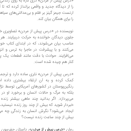
«درس پیش از مردن» دری تازه به روی زندگیِ آفری
را از دیدگاه جدید و واقعی برانداز کرده که تا
ارنست جیمز گینز بر ظلم و بی‌عدالتی‌های سیاهپو
را برای همگان بیان کند.
نویسنده در «درس پیش از مردن» تصاویری خلق
جلوی دیدگان خواننده به حرکت دربیایند. هر 
مناسب بیان می‌شوند، که در ابتدای کتاب خوان
می‌کنند و با پیشرفت در ماجرا به ترس و انز
می‌افزایند. حوادث با دقت مانند قطعات یک پ
کنار هم چیده شده است.
«درس پیش از مردن» نثری ساده دارد و ترجمه‌
کمک کرده و به آن ارتقاء بیشتری داده است
رنگین‌پوستان در کشورهای آمریکایی توسط نژا
بلکه به مرگ و حالات انسان و برخورد او در 
می‌پردازد. اگر بدانید چند ماهی بیشتر زنده
خبردار شوید که بیش از چند روز زنده نیستید،
ایجاد می‌شود؟ نگرش انسان به زندگی چه می‌ت
بیش از چند ساعت زنده نیست؟
رمان «
درس پیش از مردن
»، داستانِ جفرسون 