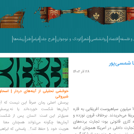
و فلسفه
اقتصاد
روانشناسی
شعر
کودک و نوجوان
طرح جلد
فیلم
طنز
ریشه‌ها
سی‌‌‌‌‌‌پور
28 آذر 1402
خوانشی تحلیلی از آینه‌های دردار | اسحاق
شیروانی
پرسش اصلی رمان صرفاً این نیست که آیا
در میان سال‌های 1500 تا 1800 میلادی حدود 15 میلیون سیاهپوست آفریقایی به قاره
آرمان‌ها شکست خورده‌اند یا نه.پرسش
 آفریقا می‌خریدند. برخلاف قرون نوزده و
عمیق‌تر این است: انسان پس از شکست
 کاری قانونی بود؛ تجارت برده‌های
آرمان‌ها چگونه می‌تواند همچنان معنا و
جود این، تجارت داخلی در آمریکا همچنان ادامه
هویت خود را حفظ کند؟... پاسخی که ابراهی