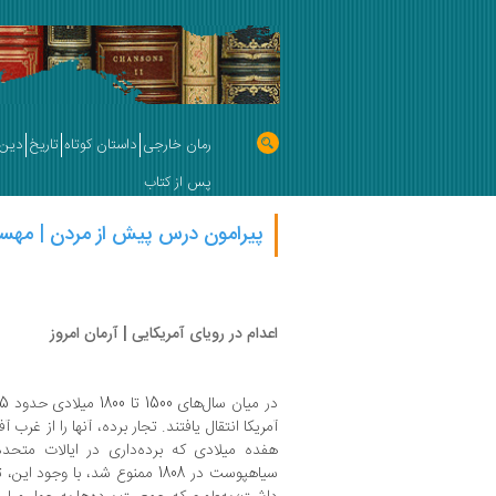
رمان خارجی
داستان کوتاه
تاریخ
دین 
پس از کتاب
پیرامون درس پیش از مردن | مهسا شم
اعدام در رویای آمریکایی | آرمان امروز
آمریکا انتقال یافتند. تجار برده، آنها را از غرب
هفده میلادی که برده‌داری در ایالات متحده
سیاهپوست در 1808 ممنوع شد، با و