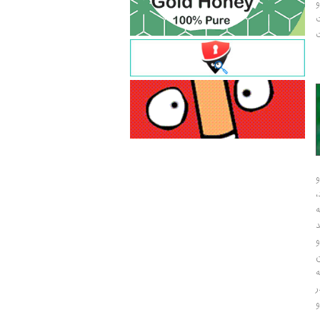
و
ت
ت
و
و
ر