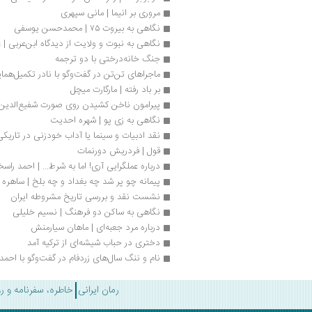
مروری بر انیما | مانی سپهری
نگاهی به بیروت ۷۵ | محمدحسن یوسفی
نگاهی به نبوت و ولایت از دیدگاه ابن‌عربی | ع
جنگ خانه‌درختی با دو ترجمه
ماجراهای تن‌تن در گفت‌وگو با نادر تکمیل‌هما
بر باد رفته | مارگارت میچل
پیرامون ناخن کشیدن روی صورت شفیع‌الدین |
نگاهی به زی پو | شهره احدیت
نقد ادبیات و سینما یا آداب خودزنی در تاریک
قول | فردریش دورنمات
درباره عملگرایی آری! اما به شرط... | احمد را
پیمانه چو پر شد چه بغداد و چه بلخ | ساهره
نشست نقد و بررسی تاریخ مشروطه ایران
نگاهی به ساکن دو فرهنگ | نسیم خلیلی
درباره مرد جعبه‌ای | ماهان سیارمنش
دختری در حباب شیشه‌ای از ترکیه آمد
نام و ننگ سال‏‌های زردفام در گفت‌وگو با احمد
رمان ایرانی
خاطره، سفرنامه و ر