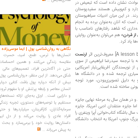
شادی‌هایش
...
 و حوادث نشان داده است که تبعیض در
دارد و کم‌وبیش هستند سفیدپوستان
رند. در این میان ادبیات سیاهپوستان
ی است که آنان به‌عنوان برده به انجام
ده‌داری که شاهد رفتارهای نامناسب با
ز مُردن
» هم می‌توان به‌عنوان روایتی
ا یاد کرد.
نگاهی به روان‌شناسی پول | ایما موسی‌زاده
ارنست
انسان‌ها با ترس، طمع، امید، حسرت و
Ernest Ja] است که با ترجمه سیدرضا ابراهیمی از سوی
مقایسه زندگی می‌کنند و همین احساسات،
نویسندگان آفریقایی‌تبار آمریکایی
حتی در آگاه‌ترین افراد، تصمیم‌های مالی ر
سیاری ترجمه شده و در دانشگاه ها
شکل می‌دهد. از این منظر، «روان‌شناسی پول
 به دلیل تصویری‌بودن، مورد توجه
بیش از آنکه درباره پول باشد، کتابی دربار
ویزیونی ساخته شده است.
انسان معاصر و رابطه پرتنش او با مفهوم ثرو
و دارایی است... اوزل به‌جای ارائه نسخه‌ها
» در سال 1993 منتشر شد و در همان سال به مرحله نهایی جایزه
مستقیم یا توصیه‌های دستوری، تجربه زندگی
اما جایزه منتقدان ادبی آمریکا، جایزه
سرمایه‌گذاران، کارآفرینان، میلیاردرها و حت
سال باشگاه کتاب‌خوانی اُپرا وینفری را
افراد عادی را روایت می‌کند و از دل این
گِ جنوبِ آمریکا به انتخاب دانشگاه
داستان‌ها روایت خود را برمی‌سازد و بحث ر
به پیش می‌راند
...