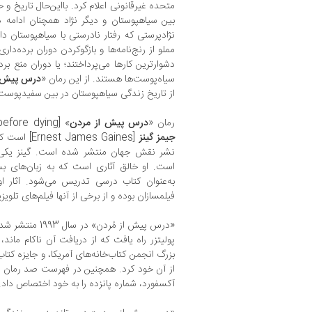
متحده غیرقانونی اعلام کرد. بااین‌حال تاریخ
بین سیاهپوستان و دیگر نژاد همچنان ادامه 
نژادپرستی که رفتار نادرستی با سیاهپوستان دا
مملو از رنج‌نامه‌ها و بازگوکردن دوران برده‌دار
دشوارترین کارها می‌پرداختند؛ یا دوران منع بر
سیاه‌پوست‌ها هستند. از این رمان «
درس پیش ا
از تاریخ زندگی سیاهپوستان در بین سفیدپوست‌ه
رمان «
درس پیش از مردن
» [A lesson before dying] معروف‌ترین اثر
جیمز گینز
[mes Gaines
نشر نقش جهان منتشر شده است. گینز یکی از 
است. او خالق آثاری است که به زبان‌های ب
به‌عنوان کتاب درسی تدریس می‌شود. آثار او
فیلمسازان بوده و از برخی از آنها فیلم‌های تل
«درس پیش از مُردن
پولیتزر راه یافت که از دریافت آن ناکام ماند، 
بزرگ انجمن کتاب‌خانه‌های آمریکا، و جایزه کتاب 
از آن خود کرد. همچنین در فهرست صد رمان بزر
آکسفورد، شماره پانزده را به خود اختصاص داد.