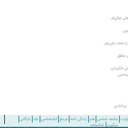
لی غزالی‌فر
یون
 نجمه نیلی‌پور
ی مطلق
سخی لنگرودی
 رستمی
 زیدآبادی
وایت
جامعه شناسی
هنر
زندگی نامه
مرجع
کتابشناسی
نقد
بایگانی
پیگیری
شناسنامه