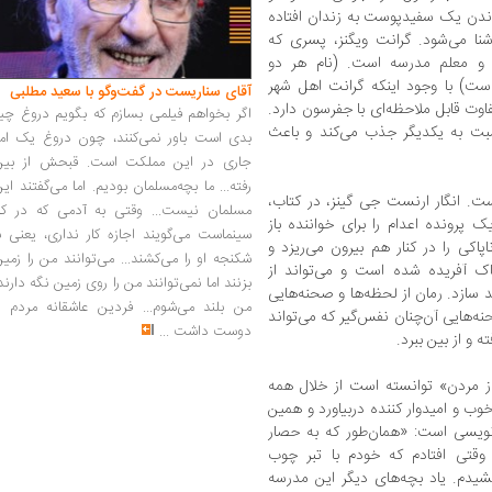
ساندن یک سفیدپوست به زندان افتاده
آشنا می‌شود. گرانت ویگنز، پسری که
و معلم مدرسه است. (نام هر دو
ست) با وجود اینکه گرانت اهل شهر
آقای سناریست در گفت‌وگو با سعید مطلبی
اوت قابل ملاحظه‌ای با جفرسون دارد.
اگر بخواهم فیلمی بسازم که بگویم دروغ چی
نسبت به یکدیگر جذب می‌کند و باعث
بدی است باور نمی‌کنند، چون دروغ یک امر
جاری در این مملکت است. قبحش از بین
رفته... ما بچه‌مسلمان بودیم. اما می‌گفتند ای
ست. انگار ارنست جی گینز، در کتاب،
مسلمان نیست... وقتی به آدمی که در کار
ک پرونده اعدام را برای خواننده باز
سینماست می‌گویند اجازه کار نداری، یعنی ب
پاکی را در کنار هم بیرون می‌ریزد و
شکنجه او را می‌کشند... می‌توانند من را زمی
اک آفریده شده است و می‌تواند از
بزنند اما نمی‌توانند من را روی زمین نگه دارند
ند سازد. رمان از لحظه‌ها و صحنه‌هایی
من بلند می‌شوم... فردین عاشقانه مردم را
ه‌هایی آن‌چنان نفس‌گیر که می‌تواند
دوست داشت
...
 و از بین ببرد.
مردن» توانسته است از خلال همه
خوب و امیدوار کننده دربیاورد و همین
‌نویسی است: «همان‌طور که به حصار
 وقتی افتادم که خودم با تبر چوب
شیدم. یاد بچه‌های دیگر این مدرسه