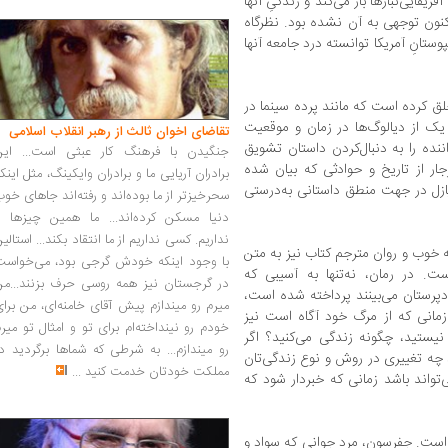
قایی‌تبارها باز می‌کند و زندگیِ آنها
 کنون توجهی به آن نشده بود. نظرگاه
ستانِ آمریکا توانسته درد جامعه‌ آنها
 کرده است که مانند پرده سینما در
یک از دیالوگ‌ها در زمان و موقعیت
تقاضای اخوان ثالث از رهبر انقلاب اسلامی
نده را به دنبال‌کردن داستان تشویق
جنگیدن با فرهنگ کار عبثی است... این
جار از تاریخ و حوادثی که بیان شده
برادران آریایی ما و برادران وایکینگ، مثل اینک
ازل در جهت منطق داستانی به‌درستی
سحرخیزتر از ما بوده‌اند و رفته‌اند جاهای خو
دنیا مسکن کرده‌اند... ما همین چیزها را
نداریم. کسی نداریم از ما انتقاد بکند... استالی
 خوب و روان مترجم کتاب نیز به متن
با وجود اینکه خودش گرجی بود، می‌خواست
. در رمان، نه‌تنها به آسیبی که
در گرجستان نیز همه روسی حرف بزنند...من
دپرستان می‌بینند پرداخته شده است،
میرم رو میندازم پیش آقای خامنه‌ای، من برا
زمانی که از مرگ خود آگاه است نیز
خودم رو نینداخته‌ام برای تو و امثال تو میر
 نیستید، چگونه زندگی می‌کنید؟ اگر
رو میندازم... به شرطی که شماها برگردید د
 چه تغییری در روش و نوع زندگی‌تان
مملکت خودتان خدمت کنید
...
واند باشد زمانی که خبردار شود که
است. جفرسون، مرد جوانی که سواد و