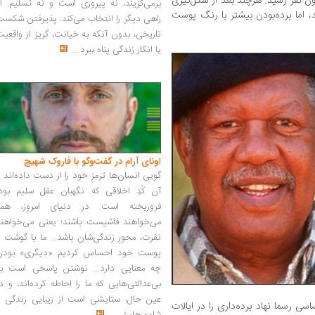
ون نفر رسید. هرچند بعد از شکل‌گیری
برمی‌گزیند، نه پیروزی است و نه تسلیم. ا
د، اما برده‌بودن بیشتر با رنگ پوست
راهی دیگر را انتخاب می‌کند: پذیرفتن شکس
تاریخی، بدون آنکه به خیانت، گریز از واقعی
یا انکار زندگی پناه ببرد
...
اونای آرام در گفت‌وگو با فاروک شهیچ‭
گویی انسان‌ها ترمزِ خود را از دست داده‌اند 
آن کُدِ اخلاقی که نگهبان عقل سلیم بود،
فروریخته است. در دنیای امروز، همه
می‌خواهند فاشیست باشند؛ یعنی می‌خواهند
نفرت، محورِ زندگی‌شان باشد... ما با گوشت 
پوست خود احساس کردیم «دیگری» بودن
چه معنایی دارد... نوشتن پاسخی است به
بی‌عدالتی‌هایی که ما را احاطه کرده‌اند، و د
عین حال، ستایشی است از زیبایی زندگی و
هم قانون اساسی رسما نهاد برده‌داری را در ایالات