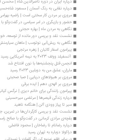
درباره ایران در دوره ناصرالدین شاه | محسن آ
درباره نقابی به رنگ آسمان | مسعود شاه‏‌حسی
مروری بر مردن کار سختی است | راضیه بهرامی
حضور و بازیگری در امر سیاسی در گفت‌وگو با
نگاهی به مردن ماه | بهاره حجتی
نشست نقد و بررسی دور مانده از توسعه، خود
نگاهی به ریش‌آبی نوتومب | ماهان سیارمنش
پیرامون اسفار کاتبان | زهره مرتجی
 آنسفیلد وولف 2023 به نیمه آمریکایی رسید
انجمن قتل پنجشنبه‌ها با نون افتتاح شد
مارزان، عشق من به دوبلین 2023 رسید
مروری بر هیولاهای دریایی | صبا صحبتی
مروری بر الهه‌ی دهم | ایده برقی
پیرامون رانندگی برای خانم دیزی | نرگس کیان
درباره زندگی قیصرها | مرتضی میرحسینی
سیر تا پیاز وودی آلن | هنگامه ناهید
نشست نقد و بررسی کارگردان‌ها در تمرین، جه
بقچه‌ی مرادی کرمانی در گفت‌وگو با صالح رام
درباره رضانام تا رضاخان | محمود فاضلی
دراکولا دوباره به تهران رسید
در برابر ظلم زمزمه کن اگر کلمات را نمیدانی