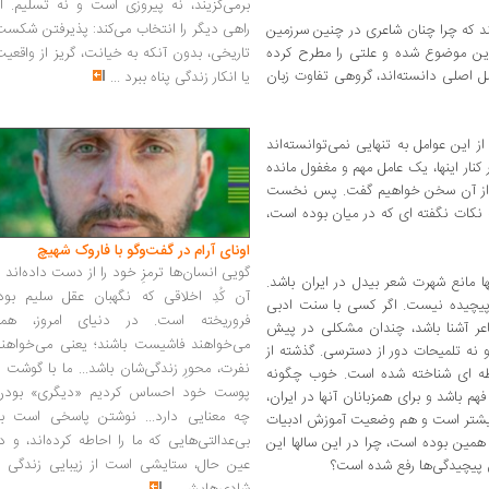
برمی‌گزیند، نه پیروزی است و نه تسلیم. ا
راهی دیگر را انتخاب می‌کند: پذیرفتن شکس
د که چرا چنان شاعری در چنین سرزمین
 این موضوع شده و علتی را مطرح کرده
تاریخی، بدون آنکه به خیانت، گریز از واقعی
 اصلی دانسته‌اند، گروهی تفاوت زبان
یا انکار زندگی پناه ببرد
...
 این عوامل به تنهایی نمی‌توانسته‌اند
کنار اینها، یک عامل مهم و مغفول ‌مانده
 از آن سخن خواهیم ‌گفت. پس نخست
به نکات نگفته ‌ای که در میان بوده است‌،
اونای آرام در گفت‌وگو با فاروک شهیچ‭
گویی انسان‌ها ترمزِ خود را از دست داده‌اند 
 مانع شهرت شعر بیدل در ایران باشد.
آن کُدِ اخلاقی که نگهبان عقل سلیم بود،
یچیده نیست‌. اگر کسی با سنت ادبی
فروریخته است. در دنیای امروز، همه
ر آشنا باشد، چندان مشکلی در پیش
می‌خواهند فاشیست باشند؛ یعنی می‌خواهند
 نه تلمیحات دور از دسترسی. گذشته از
نفرت، محورِ زندگی‌شان باشد... ما با گوشت 
ظه ‌ای شناخته شده ‌است‌. خوب چگونه
پوست خود احساس کردیم «دیگری» بودن
م باشد و برای همزبانان آنها در ایران‌،
چه معنایی دارد... نوشتن پاسخی است به
عه بیشتر است و هم وضعیت آموزش ادبیات
بی‌عدالتی‌هایی که ما را احاطه کرده‌اند، و د
همین بوده است، چرا در این سالها این
عین حال، ستایشی است از زیبایی زندگی و
ن پیچیدگی‌ها رفع شده است؟