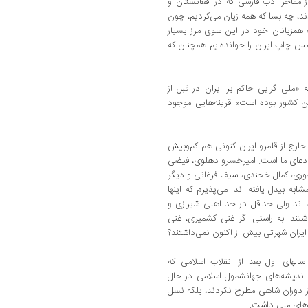
 مفاخر ادب فارسی که در افغانستان و
د، چه بسا که همه زیان می‌کردیم‌، چون
 همزبانان خود در این سوی مرز بسیار
 ‌شمس چاپ ایران را خوانده‌ایم همچنان که
ه «ملی گرایی حاکم بر ایران در قبل از
ین کشور بوده ‌است» قرینه‌هایی موجود
 خارج از قلمرو ایران کنونی هم کم‌وبیش
دعای ما است‌. امیرخسرو دهلوی‌، فیضی
وری، کمال خجندی‌، سیف فرغانی و دیگر
به بیدل یافته ‌اند. می‌پذیرم که اینها
اند ولی حداقل در حد اهلی شیرازی و
ند. به راستی اگر غنی ‌کشمیری‌، غنی
 ایران شهرتی بیش از اکنون نمی‌داشتند؟
الهای اول بعد از انقلاب اسلامی که
 اندیشه‌های جهانشمول اسلامی در حال
 از دوران شاهی مطرح نکردند، بلکه نسل
های ملی داشت‌.