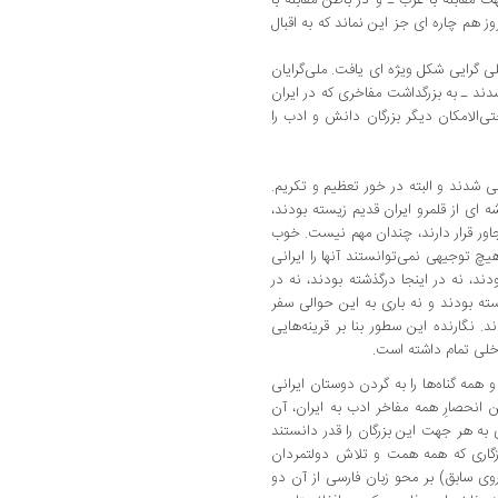
وز هم چاره ‌ای جز این نماند که به اقبال
 ‌گرایی شکل ویژه‌ ای یافت‌. ملی‌گرایان
دند ـ به بزرگداشت مفاخری که در ایران
‌الامکان دیگر بزرگان دانش و ادب را
نی شدند و البته در خور تعظیم و تکریم.
‌ای از قلمرو ایران قدیم زیسته بودند،
اور قرار دارند، چندان مهم نیست‌. خوب
هیچ توجیهی نمی‌توانستند آنها را ایرانی
دند، نه در اینجا درگذشته ‌بودند، نه در
ه بودند و نه باری به این حوالی سفر
ند. نگارنده این سطور بنا بر قرینه‌‌هایی
خلی تمام داشته ‌است.
و همه گناه‌ها را به گردن دوستان ایرانی
انحصارِ همه مفاخر ادب به ایران‌، آن‌
ی به هر جهت این بزرگان را قدر دانستند
وزگاری که همه همت و تلاش دولتمردان
ی سابق‌) بر محو زبان فارسی از آن دو