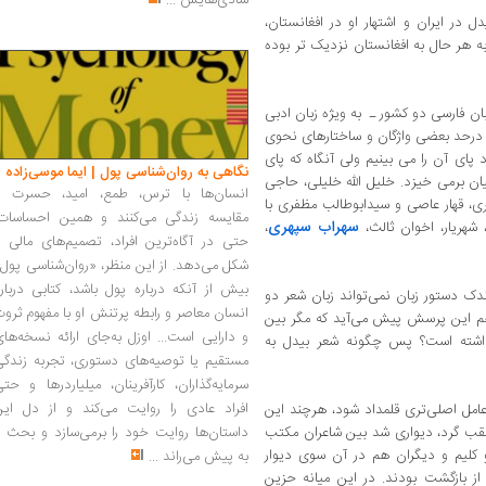
شادی‌هایش
...
 در ایران و اشتهار او در افغانستان،
 هر حال به افغانستان نزدیک ‌تر بوده
 فارسی دو کشور ـ به ‌ویژه زبان ادبی
 درحد بعضی واژگان و ساختارهای نحوی
پای آن را می‌ بینیم ولی آنگاه که پای
نگاهی به روان‌شناسی پول | ایما موسی‌زاده
 برمی ‌خیزد. خلیل ‌الله خلیلی‌، حاجی
انسان‌ها با ترس، طمع، امید، حسرت و
‌، قهار عاصی و سیدابوطالب مظفری با
مقایسه زندگی می‌کنند و همین احساسات،
سهراب سپهری
 شهریار، اخوان ثالث‌،
،
حتی در آگاه‌ترین افراد، تصمیم‌های مالی ر
شکل می‌دهد. از این منظر، «روان‌شناسی پول
بیش از آنکه درباره پول باشد، کتابی دربار
دک دستور زبان نمی‌تواند زبان شعر دو
انسان معاصر و رابطه پرتنش او با مفهوم ثرو
 هم این پرسش پیش می‌آید که مگر بین
و دارایی است... اوزل به‌جای ارائه نسخه‌ها
داشته است؟ پس چگونه شعر بیدل به
مستقیم یا توصیه‌های دستوری، تجربه زندگی
سرمایه‌گذاران، کارآفرینان، میلیاردرها و حت
افراد عادی را روایت می‌کند و از دل این
 عامل اصلی‌تری قلمداد شود، هرچند این
عقب ‌گرد، دیواری شد بین شاعران مکتب
داستان‌ها روایت خود را برمی‌سازد و بحث ر
و کلیم و دیگران هم در آن سوی دیوار
به پیش می‌راند
...
ه از بازگشت بودند. در این میانه حزین