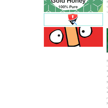
و
ت
ت
و
و
ر