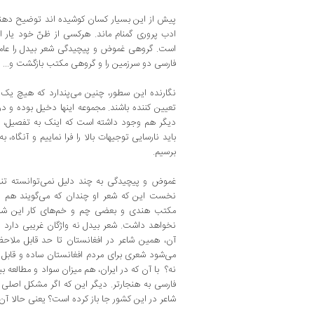
پیش از این بسیار کسان کوشیده ‌اند توضیح ‌دهن
ادب ‌پروری گمنام ماند. هرکسی از ظن‌ّ خود یار
‌است‌. گروهی غموض و پیچیدگی شعر بیدل را عامل
فارسی دو سرزمین را و گروهی مکتب بازگشت و...
نگارنده این سطور، چنین می‌پندارد که هیچ یک از
تعیین ‌کننده باشند. مجموعه اینها دخیل بوده و در 
دیگر هم وجود داشته است که اینک به تفصیل،
باید نارسایی توجیهات بالا را فرا نماییم و آنگاه‌، 
برسیم.
غموض و پیچیدگی به چند دلیل نمی‌توانسته تنها
نخست این که شعر او چندان که می‌گویند هم پ
مکتب هندی و بعضی چم و خم‌های کار این شاع
نخواهد داشت‌. شعر بیدل نه واژگان غریبی دارد و
آن‌، همین شاعر در افغانستان تا حد قابل ملاح
می‌شود شعری برای مردم افغانستان ساده و قابل ‌فه
نه‌؟ با آن که در ایران‌، هم میزان سواد و مطال
فارسی به هنجارتر. دیگر این که اگر مشکل اصلی 
شاعر در این کشور جا باز کرده است؟ یعنی حالا آ