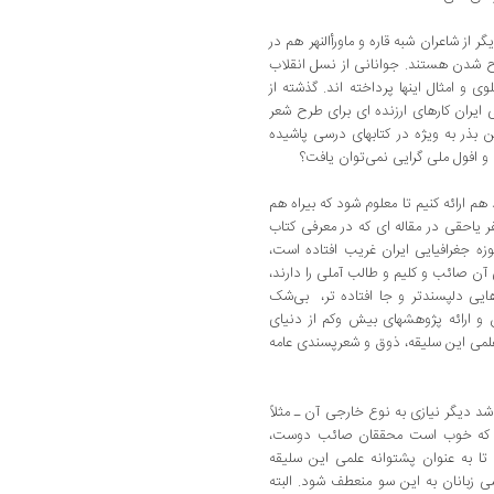
ر از شاعران شبه ‌قاره و ماورأالنهر هم در
رح ‌شدن هستند. جوانانی از نسل انقلاب
و امثال اینها پرداخته ‌اند. گذشته از
 ایران کارهای ارزنده ‌ای برای طرح شعر
ین بذر به ویژه در کتابهای درسی پاشیده
و افول ملی ‌گرایی نمی‌توان یافت‌؟
هم ارائه کنیم تا معلوم شود که بیراه هم
 یاحقی در مقاله‌ ای که در معرفی کتاب
 حوزه جغرافیایی ایران غریب افتاده است،
آن صائب و کلیم و طالب آملی را دارند،
یی دلپسندتر و جا افتاده‌ تر، بی‌شک
ارائه پژوهشهای بیش ‌وکم از دنیای
علمی این سلیقه‌، ذوق و شعرپسندی عامه
د دیگر نیازی به نوع خارجی آن ـ مثلاً
د که خوب است محققان صائب‌ دوست‌،
تا به عنوان پشتوانه علمی این سلیقه
 ‌زبانان به این سو منعطف شود. البته