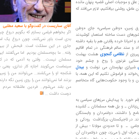
از علل و موجبات اصلی قضیه پنهان مانده
 عامل، روشنی بیافکنیم‌، لازم می‌افتد که
آقای سناریست در گفت‌وگو با سعید مطلبی
رق زمین‌، «وطن سیاسی‌» جای «وطن
اگر بخواهم فیلمی بسازم که بگویم دروغ چی
شورهای دست ‌ساخته استعمار، کوشیدند
بدی است باور نمی‌کنند، چون دروغ یک امر
 احیانا خرده ‌رقابتی هم با بقیه داشته
جاری در این مملکت است. قبحش از بین
اد و ستد سالم فرهنگی در تمام اقالیم
رفته... ما بچه‌مسلمان بودیم. اما می‌گفتند ای
نظامی گنجوی
پیروی از
هشت ‌بهشت
مسلمان نیست... وقتی به آدمی که در کار
ایی غزنوی را روح و چشم خود
سینماست می‌گویند اجازه کار نداری، یعنی ب
بیدل
شیرازی بهارستان می‌ نوشت و
شکنجه او را می‌کشند... می‌توانند من را زمی
واند و فراموش نکنیم که این همه‌، با
بزنند اما نمی‌توانند من را روی زمین نگه دارند
ان و با وجود حکومت‌هایی گاه متخاصم
من بلند می‌شوم... فردین عاشقانه مردم را
دوست داشت
...
رقم خورد. با پیدایش مرزهای سیاسی به
‌زبانان ـ و بل همه مسلمانان ـ کشیده
ع را داشتند، دولتمردان و وابستگان
دند. در تاجیکستان، بزرگداشت رودکی و
جامی ـ و تا حدودی مولانا - بیش از
سی حرف اول را می‌زد، چون دولتمردان آن
ت مقابله با عرب ـ و در باطن مقابله با