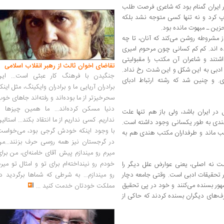
ایران گمنام بود که شاعری فرصت ‌طلب
پ کرد و نه تنها کسی متوجه نشد بلکه
زین ـ مبهوت مانده ‌بود.
ز مشروطه روشن می‌کند که آنان‌، تا چه
 اند. کم ‌کم کسانی چون مرحوم امیری
اشتند و شاعران آن مکتب را مقبولیتی
تقاضای اخوان ثالث از رهبر انقلاب اسلامی
ت ادبی به این شکل و این شدت رخ نداد.
جنگیدن با فرهنگ کار عبثی است... این
. و چنین شد که رشته ارتباط ادبای
برادران آریایی ما و برادران وایکینگ، مثل اینک
سحرخیزتر از ما بوده‌اند و رفته‌اند جاهای خو
دنیا مسکن کرده‌اند... ما همین چیزها را
 در ایران باشد، ولی باز هم تنها علت
نداریم. کسی نداریم از ما انتقاد بکند... استالی
دی به طور یکسانی وجود داشته ‌است‌.
با وجود اینکه خودش گرجی بود، می‌خواست
ریب ماند و طرفداران مکتب هندی هم به
در گرجستان نیز همه روسی حرف بزنند...من
میرم رو میندازم پیش آقای خامنه‌ای، من برا
خودم رو نینداخته‌ام برای تو و امثال تو میر
 نه اصلی، یعنی عوارض علل دیگر را
در تحقیقات ادبی است. وقتی جامعه دچار
رو میندازم... به شرطی که شماها برگردید د
هور بسنده می‌کنند و خود در پی تحقیق
مملکت خودتان خدمت کنید
...
ر حرف‌های دیگران بسنده کردند که حاکی از