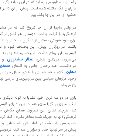
راقم این سطور، می ‌پندارد که در این میانه یکی 
یا پنهان نگه ‌داشته شده است‌. پیش از آن که بر آن
حاشیه ‌ای در این جا بگشاییم‌.
در واقع ماجرا از آن جا شروع‌ شد که در مش
فرهنگی» را گرفت و ادب ‌دوستان هر کشور از ک
برای خود هویتی مستقل از دیگران دست و پا کنند و
‌باشند. در روزگاران پیش‌، این بحث‌ها نبود و د
فارسی‌زبانان رواج داشت‌. امیرخسرو دهلوی به 
عطار نیشابوری
می‌سرود، مولانای بلخی‌،
و سن
سعدی
می‌دانست، عبدالرحمان جامی به اقتفای
دهلوی
کلام حافظ شیرازی را هادی خیال خود می‌خ
وجود مرزهای سیاسی بین سرزمین‌های فارسی ‌زب
رخ می‌داد.
باری در دو سه قرن اخیر، قضایا به گونه دیگری 
شکل امروزین، گویا مرزی هم در بین دلهای فارسی
‌شد. هرچند اهالی این قلمروها همان نگرش جام
فرهنگی آنها به «بزرگداشت مفاخر ملی‌» اکتفا کر
ناصرخسرو باب شد، در افغانستان نام سنایی و 
پیش بر سر زبانها افتاد و درایران هم البته فردو
روز این کشور، از این شاعر استفاده ‌ای هم در جه