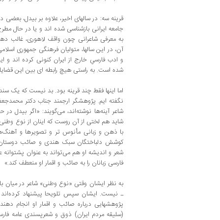
قرینه سه‌: در سالهای اخیر، علاوه بر بیدل‌، بعضی دیگ
جامعه ایرانی بازشناسی شده ‌اند و یا در حال مط
به معرفی شاعرانی چون واقف لاهوری‌، غالب دهلوی 
آن‌، در این سالها، متولیان فرهنگی جمهوری اسلامی
و ادب فارسی‌ِ خارج از ایران کنونی کرده ‌اند و ا
شده ‌است‌. به ‌راستی هیچ رابطه‌ ای بین این قضایا 
اما اینها فقط چند قرینه بود. بد نیست که یک سند 
نگفته‌ ایم‌. پژوهشگر ارجمند جناب دکتر محمدجعفر
شاعر آینه‌‌ها نوشته‌اند، می‌گویند: «اگر بیدل در
شاید هم لختی از آن روست که اینان از نوع وطنی 
با ذهن و زبانی مأنوس ‌تر و تصویرها و آهنگ‌ها
کوشش دلباختگان سبک هندی و صائب‌ دوستان و 
شعر و اندیشه او هم می‌تواند به عنوان پشتوانه 
فارسی ‌زبانان را به صائب و اقمار او منعطف کند.»
به نظر ایشان وقتی «نوع وطنی» شاعر در میان باش
ـ نیست‌. ایشان سپس تلویحا پیشنهاد کرده‌ان
پژوهشهایی درباره صائب و اقمار او انجام دهند 
(سلیقه مردم ایران‌) ذوق و شعرپسندی عامه فارسی