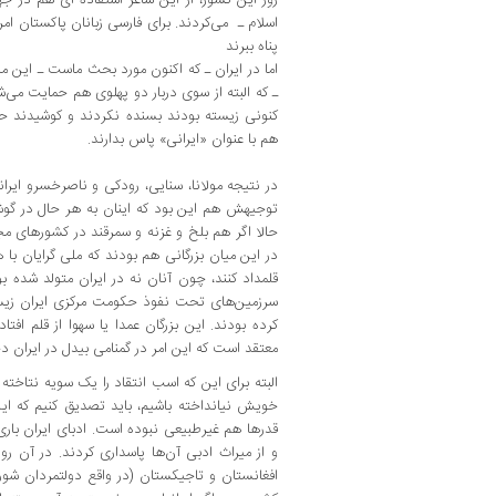
اسلام ـ می‌کردند. برای فارسی ‌زبانان پاکستان امر
پناه ‌ببرند
اما در ایران ـ که اکنون مورد بحث ماست ـ این ملی
ـ که البته از سوی دربار دو پهلوی هم حمایت می‌ش
کنونی زیسته بودند بسنده نکردند و کوشیدند حتی
هم با عنوان «ایرانی» پاس بدارند.
در نتیجه مولانا، سنایی‌، رودکی و ناصرخسرو ایرا
توجیهش هم این بود که اینان به هر حال در گوشه 
حالا اگر هم بلخ و غزنه و سمرقند در کشورهای مج
در این میان بزرگانی هم بودند که ملی‌ گرایان با 
قلمداد کنند، چون آنان نه در ایران متولد شده‌ بو
سرزمین‌های تحت نفوذ حکومت مرکزی ایران زیست
کرده ‌بودند. این بزرگان عمدا یا سهوا از قلم افتاد
معتقد است که این امر در گمنامی بیدل در ایران د
البته‌ برای این که اسب انتقاد را یک سویه نتاخته 
خویش نیانداخته باشیم، باید تصدیق کنیم که این 
قدرها هم غیرطبیعی نبوده ‌است‌. ادبای ایران بار
و از میراث ادبی آن‌ها پاسداری کردند. در آن ر
افغانستان و تاجیکستان (در واقع دولتمردان شورو