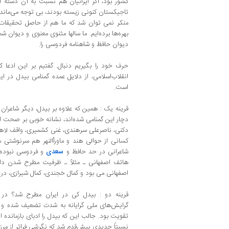
کشور بود، اگر ایرانیان هم نسبت به آن دسته از
تاجیکستان کنونی زیسته بودند، بی ‌توجه می‌ماندن
منکر نمی‌ توان شد که ما هم از حاصل تحقیقات
بهره‌ها برده‌ایم‌. ما سالها مثنوی ‌معنوی و دیوان
دیوان حافظ و شاهنامه فردوسی را.
حرف خود را بگیریم دنبال‌. گفتیم بر این ادعا ک
انقلاب‌اسلامی، از دلایل عمده گمنامی بیدل در ا
است.
قرینه یک ‌: همین که علاوه بر بیدل‌، دیگر شاعران
دچار این گمنامی شده‌اند، نشانه خوبی بر صحت ا
دکنی‌، ناصرعلی سرهندی‌، غنی کشمیری، واقف لاه
کسانی از حوالی هند و ماورأالنهر هم سرنوشتی مشا
شاعرانی در حد حافظ و
سعدی
و فردوسی نبوده‌ 
هاتف اصفهانی ـ مثلاً ـ ظرفیت مطرح‌ شدن داشت
اصفهانی می‌ بود و کمال خجندی‌، کمال شیرازی، در
قرینه دو : بیدل کی در ایران مطرح شد؟ در س
گرایش‌های ملی‌ گرایانه به ‌شدت تضعیف شده و
تقویت بود. جالب این که بیدل را ادبای بازمانده
نسبتاً جدیدی پیش‌قدم شد که نگرشی فراتر از مرز