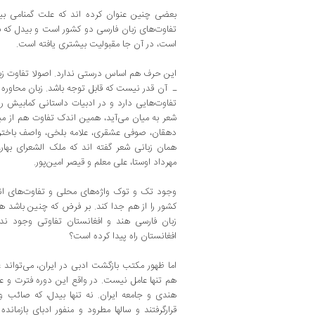
بعضی چنین عنوان کرده ‌اند که علت گمنامی بیدل
تفاوت‌های زبان فارسی دو کشور است و بیدل که به
است‌، در آن جا مقبولیت بیشتری یافته‌ است.
این حرف هم اساس درستی ندارد. اصولا تفاوت زبان
ـ آن قدر نیست که قابل توجه باشد. زبان محاوره
تفاوت‌هایی دارد و در ادبیات داستانی کمابیش رد 
شعر به میان می‌آید، همین اندک تفاوت هم از میان
دهقان‌، صوفی عشقری، علامه بلخی، واصف باختری
همان زبانی شعر گفته ‌اند که ملک ‌الشعرای بهار،
مهرداد اوستا، علی معلم و قیصر امین‌پور.
وجود تک‌ و توک واژه‌‌های محلی و تفاوت‌های ان
کشور را از هم جدا کند. بر فرض که چنین باشد
زبان فارسی هند و افغانستان تفاوتی وجود ن
افغانستان راه پیدا کرده ‌است‌؟
اما ظهور مکتب بازگشت ادبی در ایران‌، می‌تواند
هم تنها عامل نیست‌. در واقع این دوره فترت و 
هندی و جامعه ایران‌. نه تنها بیدل، که صائب 
قرارگرفتند و سالها مطرود و منفور ادبای بازماند