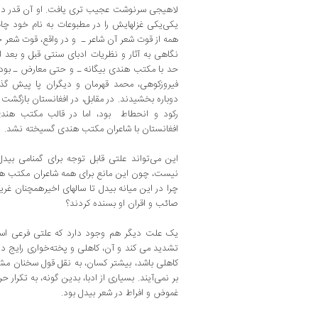
لاهیجی سرنوشت عجیب ‌تری یافت‌. او آن قدر در 
یکی‌یکی غزلهایش را در مطبوعات به نام خود چا
همه از قوت شعر آن شاعر ـ و در واقع‌، قوت شعر ح
نگاهی به آثار و نظریات ادبای سنتی قبل و بعد ا
حد با مکتب هندی بیگانه ـ و حتی معارض ـ بوده
فیروزکوهی‌، محمد قهرمان و دیگران پا پیش گذ
دوباره بخشیدند. در مقابل‌، در افغانستان بازگش
رکود و انحطاط بود، اما در قالب مکتب هندی
افغانستان با شاعران مکتب هندی گسیخته نشد.
این می‌تواند علتی قابل توجه برای گمنامی بیدل
نیست‌، چون این مانع برای همه شاعران مکتب هن
چرا در این میانه بیدل تا سالهای اخیرهمچنان غ
صائب و اقران او بسنده کردند؟
یک علت دیگر هم وجود دارد که علتی فرعی است
تشدید می‌ کند و آن‌، کاهلی و پخته‌خواری رایج 
کاهلی باشد، بیشتر کسان‌، به نقل قول سخنان مش
بر نمی‌آیند. بسیاری از ادبا، بدین ‌گونه‌، به تکرا
غموض و افراط در شعر بیدل بود.