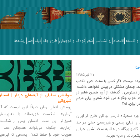
و فلسفه
اقتصاد
روانشناسی
شعر
کودک و نوجوان
طرح جلد
فیلم
طنز
ریشه‌ها
ی
20 تیر 1385
ده نیست‌. اگر کسی با سنت ادبی مکتب
د، چندان مشکلی در پیش نخواهد داشت‌.
ز دسترسی ‌. گذشته از آن‌، همین شاعر در
خوانشی تحلیلی از آینه‌های دردار | اسحاق
ت‌. خوب چگونه می ‌شود شعری برای مردم
شیروانی
ایران‌، نه‌؟
پرسش اصلی رمان صرفاً این نیست که آیا
آرمان‌ها شکست خورده‌اند یا نه.پرسش
د سحرگاه فارسی ‌زبانان خارج از ایران
عمیق‌تر این است: انسان پس از شکست
بود و ادبای رسمی و غیررسمی حتی در حد
آرمان‌ها چگونه می‌تواند همچنان معنا و
گاه و بیگاه در حاشیه سخنانشان حرفی
هویت خود را حفظ کند؟... پاسخی که ابراهی
شمردند و مایه عبرت‌.