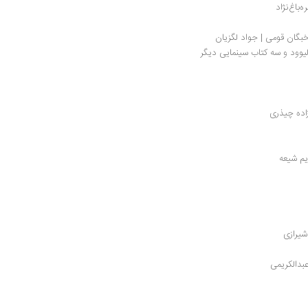
باغ‌نژاد
خبگان قومی | جواد لگزیان
یوود و سه کتاب سینمایی دیگر
زاده چیذری
ریم شیعه
یرازی
بدالکریمی