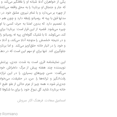
یکی از خواهران آدلا شبانه او را غافلگیر می‌کند
که جار و جنجال او برناردا را به محل واقعه می‌کشاند
از چهره بر می‌دارد و با تمام نیروی عشق خود در بر
مدتها قبل با پیه له رومیانو رابطه دارد و چون هم
را، تصمیم‌ دارد که بدون اعتنا به حرف کسی با ا
چیره می‌شود. قضیه از این قرار است: برناردا برای
کند، می‌کوشد تا با شلیک گلوله‌ای پیه له رومیانو را
و در نتیجه خشمش را متوجه آدلا می‌کند، ‌و آد
و خود را در انبار خانه حلق‌آویز می‌کند. و اما برنا
جلوگیری کند. تنها برای او مهم این است که در د
این نمایشنامه اثری است به شدت جدی، پرتنش و ب
نویسنده چند هفته پیش از مرگ دلخراش خود نقط
می‌گفت: «من چیزهای بسیاری را در این تراژد
رقت‌انگیز و ترانه‌ها را. من، در حقیقت، ‌می‌خو
جدی‌‌تر شود.» همه چیز از عزم حاکی از علو طبع 
خانه برناردا، شاید گل نبوغ خود را برای ما شکوفا ک
اسماعیل سعادت. فرهنگ آثار. سروش
 Ie Romiano