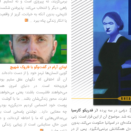
برمی‌گزیند، نه پیروزی است و نه تسلیم. ا
راهی دیگر را انتخاب می‌کند: پذیرفتن شکس
تاریخی، بدون آنکه به خیانت، گریز از واقعی
یا انکار زندگی پناه ببرد
...
اونای آرام در گفت‌وگو با فاروک شهیچ‭
گویی انسان‌ها ترمزِ خود را از دست داده‌اند 
آن کُدِ اخلاقی که نگهبان عقل سلیم بود،
فروریخته است. در دنیای امروز، همه
می‌خواهند فاشیست باشند؛ یعنی می‌خواهند
نفرت، محورِ زندگی‌شان باشد... ما با گوشت 
پوست خود احساس کردیم «دیگری» بودن
فدریکو گارسیا
چه معنایی دارد... نوشتن پاسخی است به
1)، شاعر اسپانیایی، ‌که در 1936 نوشته شد. موضوع آن از این قرار است: زنی
بی‌عدالتی‌هایی که ما را احاطه کرده‌اند، و د
دهکده‌ای در اسپانیا حکومت می‌کند، بدون
عین حال، ستایشی است از زیبایی زندگی و
دل همگنانش برنمی‌انگیزد. پس از در