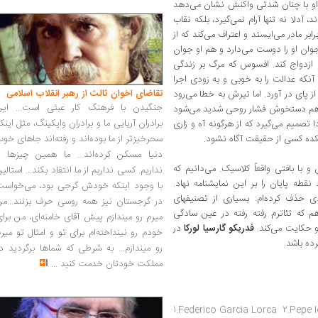
 و او با چنان شدتی واکنش نشان می‌دهد
، آدلا نه تنها آرام نمی‌گیرد، بلکه نقاب
ابر مادر می‌ایستد و اعتراف می‌کند که از
 جوان او را دوست می‌دارد و هم او جوان
و ازدواج کند. افسوس که مرگ بر زندگی
 آنکه عدالت را به خوبی و به زودی اجرا
تقاضای اخوان ثالث از رهبر انقلاب اسلامی
 از پای در آورد. اما تیرش به خطا می‌رود
جنگیدن با فرهنگ کار عبثی است... این
لا هم دستخوش فشار روحی شدید می‌شود
برادران آریایی ما و برادران وایکینگ، مثل اینک
ردا تصمیم می‌گیرد که از هرگونه آه و زاری
هکده کسی از حقیقت آگاه نشود.
سحرخیزتر از ما بوده‌اند و رفته‌اند جاهای خو
دنیا مسکن کرده‌اند... ما همین چیزها را
ا بافتی واقعاً کلاسیک. می‌دانیم که
نداریم. کسی نداریم از ما انتقاد بکند... استالی
ه پایان را بر این نمایشنامه نهاد.
با وجود اینکه خودش گرجی بود، می‌خواست
ی حذف کرده‌ام: بسیاری از تصنیفهای
در گرجستان نیز همه روسی حرف بزنند...من
اهم که تئاترم رفته رفته در عین سادگی
میرم رو میندازم پیش آقای خامنه‌ای، من برا
او حکایت می‌کند.
فدریکو گارسیا لورکا
در
خودم رو نینداخته‌ام برای تو و امثال تو میر
رده باشد.
رو میندازم... به شرطی که شماها برگردید د
مملکت خودتان خدمت کنید
...
1.Federico Garcia Lorca 2.Pepe