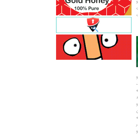
و
ت
ت
و
و
ر