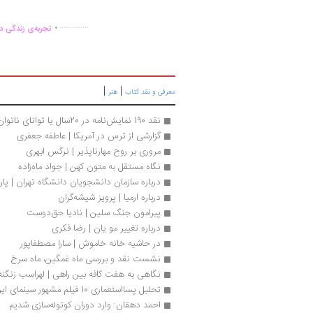
.
..............
تجربه‌ی زندگی دو
|
|
معرفی و نقد کتاب
هنر
نقد 190 نمایش‌نامه در 20سال یا توانای ناتوان، تئاتر ما
گزارشی از ترس در آمریکا | عاطفه جعفری
مروری بر روح مهارناپذیر | نرگس ابهری	
نگاه مستقل به متون کهن | جواد ماه‌زاده
درباره سازم‍ان‌ دان‍ش‍ج‍وی‍ان‌ دان‍ش‍گ‍اه‌ ت‍ه‍ران‌ | 
درباره ارمیا | پرویز شیشه‌گران
پیرامون جنگ سلین | نادیا حق‌دوست
درباره تغییر مو یان | رضا فکری
در حاشیه خانه خاموش | سارا مصطفاپور
نشست نقد و بررسی ماه غمگین، ماه سرخ
نگاهی به هفت کافه بین راهی | لهراسب زنگنه
تحلیل پسااستعماری 10 فیلم مشهور سینمای ایران
احمد دهقان: وارد دوران کوتوله‌سازی شدیم