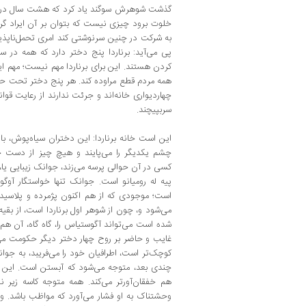
گذشت شوهرش سوگند یاد کرد که هشت سال در مر
خلوت برود چیزی نیست که بتوان بر آن ایراد گرفت
به شرکت در چنین سرنوشتی کند امری تحمل‌ناپذ
پی می‌آید: برناردا پنج دختر دارد که همه در
کردن هستند. این برای برناردا مهم نیست؛ مهم ای
همه مردم قطع مراوده کند. هر پنج دختر تحت حکو
چهاردیواری خانه‌اند و جرئت ندارند از رعایت قوان
سربپیچند.
این است خانه برناردا: این دختران سیاه‌پوش،‌ با 
چشم یکدیگر را می‌پایند و هیچ چیز از دست حس
کسی در آن حوالی پرسه می‌زند، جوانک زیبایی یا،
پیه له رومیانو است. جوانک تنها خواستگار آوگ
است؛ موجودی که از هم اکنون پژمرده و پلاس
می‌شود و، چون از شوهر اول برناردا است،‌ از بقی
شده است می‌تواند آگوستیاس را، گاه گاه، آن هم 
غایب و حاضر بر روح چهار دختر دیگر حکومت می‌ک
کوچک‌تر است، اطرافیان خود را می‌فریبد، ‌به جوان
چندی بعد، متوجه می‌شود که آبستن است. این واقع
هم خفقان‌آورتر می‌کند. همه متوجه کاسه زیر نیم
وحشتناک به او فشار می‌آورد که مواظب باشد. واق