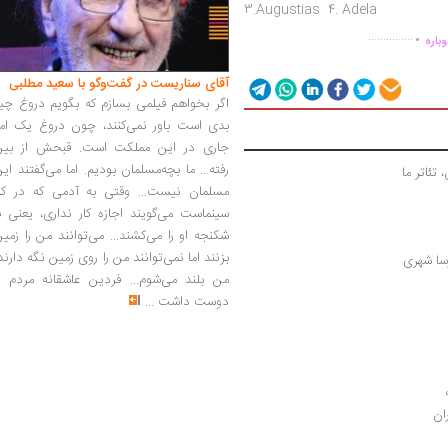
3.Augustias 4. Adela
.
...............
باره
آقای سناریست در گفت‌وگو با سعید مطلبی
اگر بخواهم فیلمی بسازم که بگویم دروغ چی
بدی است باور نمی‌کنند، چون دروغ یک امر
جاری در این مملکت است. قبحش از بین
رفته... ما بچه‌مسلمان بودیم. اما می‌گفتند ای
مسلمان نیست... وقتی به آدمی که در کار
سینماست می‌گویند اجازه کار نداری، یعنی ب
شکنجه او را می‌کشند... می‌توانند من را زمی
بزنند اما نمی‌توانند من را روی زمین نگه دارند
پارسا شهری
من بلند می‌شوم... فردین عاشقانه مردم را
دوست داشت
...