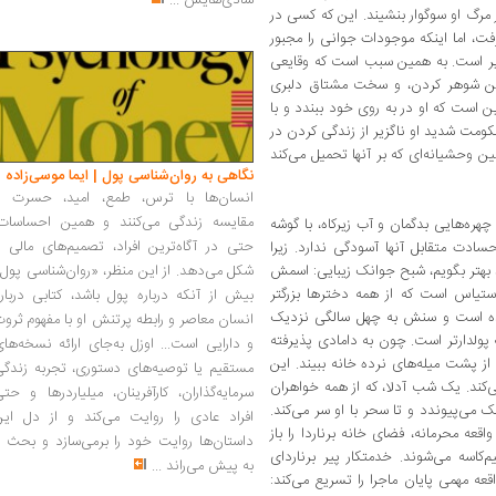
شادی‌هایش
...
گ او سوگوار بنشیند. این که کسی در
، ‌اما اینکه موجودات جوانی را مجبور
یر است. به همین سبب است که وقایعی
 سن شوهر کردن، ‌و سخت مشتاق دلبری
ن است که او در به روی خود ببندد و با
مت شدید او ناگزیر از زندگی کردن در
ین وحشیانه‌ای که بر آنها تحمیل می‌کند
نگاهی به روان‌شناسی پول | ایما موسی‌زاده
انسان‌ها با ترس، طمع، امید، حسرت و
مقایسه زندگی می‌کنند و همین احساسات،
چهره‌هایی بدگمان و آب زیرکاه، ‌با گوشه
حتی در آگاه‌ترین افراد، تصمیم‌های مالی ر
ادت متقابل آنها آسودگی ندارد. زیرا
 بهتر بگویم، شبح جوانک زیبایی: اسمش
شکل می‌دهد. از این منظر، «روان‌شناسی پول
وستیاس است که از همه دخترها بزرگتر
بیش از آنکه درباره پول باشد، کتابی دربار
یده است و سنش به چهل سالگی نزدیک
انسان معاصر و رابطه پرتنش او با مفهوم ثرو
ه پولدارتر است. چون به دامادی پذیرفته
و دارایی است... اوزل به‌جای ارائه نسخه‌ها
از پشت میله‌های نرده خانه ببیند. این
مستقیم یا توصیه‌های دستوری، تجربه زندگی
ند. یک شب‌ آدلا، که از همه خواهران
سرمایه‌گذاران، کارآفرینان، میلیاردرها و حت
ک می‌پیوندد و تا سحر با او سر می‌کند.
افراد عادی را روایت می‌کند و از دل این
ه محرمانه، فضای خانه برناردا را باز
داستان‌ها روایت خود را برمی‌سازد و بحث ر
‌کاسه می‌شوند. خدمتکار پیر برناردای
به پیش می‌راند
...
عه مهمی پایان ماجرا را تسریع می‌کند: