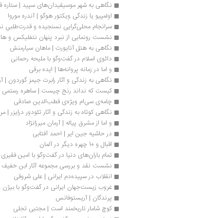
نگاهی به شهر موسیقیدان‌های سپید | ستاره قره‌
اولمپیو یا زندگی ویکتور هوگو | آندره موروا
سرانجام محلی‌گرایی نسنجیده و قدرت‌طلبیِ ن
نشست رونمایی از نبرد پنهان نتفلیکس و هال
نگاهی به هتل آنایورت | ماهان سیارمنش
دائوی اسلام در گفت‌وگو با ملیحه رحمانی
و اما در زمانه پروانه‌ها | ایده برقی
نگاهی به زندگی و آثار رابرت جیمز گوردون | آ
کیست که نداند رنج چیست | ساهره رستمی
چامه‌ی سی‌ام ویژه‌ی قطب‌الدین صادقی
نگاهی کوتاه به زندگی و آثار تئودور درایزر | م
و اما از مشرق پیاله | آرمان میرزانژاد
در حاشیه جین ایر | احمد آفتابی
اقبال و 10 چهره دیگر در آلمان 
تمام باران‌های دنیا در گفت‌وگو با امین فقیری 
نشست نقد و بررسی مجموعه آثار ابن خفیف ش
انقلاب در سپیده‌دم ایرانی | علی شروقی
غروب زیست‌جهان ایرانی در گفت‌وگو با بیژن ع
پرندگان | آریستوفانس
کوچ شامار تاريخمند است | مجتبی تجلی