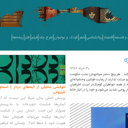
و فلسفه
اقتصاد
روانشناسی
شعر
کودک و نوجوان
طرح جلد
فیلم
طنز
ریشه‌ها
ا‌
30 خرداد 1387
‌کند... هر پنج دختر سیاه‌پوش تحت حکومت
 و جرئت ندارند از رعایت قوانین وحشیانه‌ای
که از همه خواهران کوچک‌تر است، اطرافیان
خوانشی تحلیلی از آینه‌های دردار | اسحاق
 روحی شدید می‌شود و خود را در انبار خانه
شیروانی
پرسش اصلی رمان صرفاً این نیست که آیا
آرمان‌ها شکست خورده‌اند یا نه.پرسش
عمیق‌تر این است: انسان پس از شکست
آرمان‌ها چگونه می‌تواند همچنان معنا و
هویت خود را حفظ کند؟... پاسخی که ابراهی