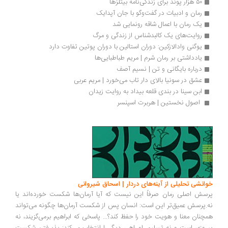
۵۰ هزار پوند برای زندگی‌نامه‌ بیتلزها
رمان و ادبیات در گفت‌وگو با جان آپدایک
یک رمان با اعمال شاقه رونمایی شد
روایت‌های یک کالبدشناس از زندگی و مرگ
یوگنی وادالازکین: دوران استالین با دوران پوتین تفاوت دارد
یادداشتی بر رمان شرم | مریم طباطبایی‌ها
درباره بایگانی و تن | نسیم آصف
عشق در سونیا بالای‌ دار تاب می‌خورد | مریم عربی
ابن سینا در بندی قلعه بیداد به روایت زیدان
 اصول نخستین | هربرت اسپنسر
انشی تحلیلی از آینه‌های دردار | اسحاق شیروانی
سش اصلی رمان صرفاً این نیست که آیا آرمان‌ها شکست خورده‌اند یا
.پرسش عمیق‌تر این است: انسان پس از شکست آرمان‌ها چگونه می‌تواند
چنان معنا و هویت خود را حفظ کند؟... پاسخی که ابراهیم برمی‌گزیند، نه