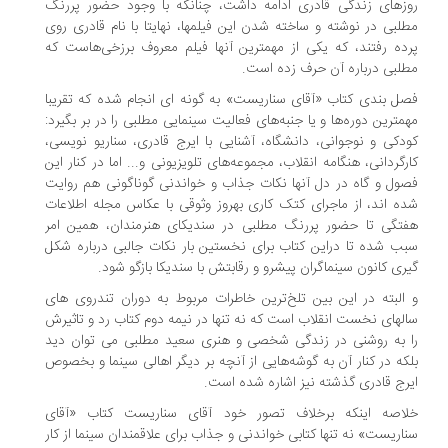
زهای زندگی قادری ادامه داشت، چنانکه با وجود حضور پررنگ
لبی در نوشته و ساخته شدن این فیلمها، نهایتا با نام قادری روی
ده رفتند، که یکی از مهمترین آنها فیلم معروف برزخی‌هاست که
لبی درباره آن حرف زده است.
ل بندی کتاب «آقای سناریست» به گونه ای انجام شده که تقریبا
مترین دوره‌ها و یا جنبه‌های فعالیت سینمایی مطلبی را در بر بگیرد:
دکی و نوجوانی، دانشگاه، آشنایی با ایرج قادری، سناریو نویسی،
رگردانی، هنگامه انقلاب، مجموعه‌های تلویزیونی و... اما در کنار این
ول و گاه در دل آنها نکات جذاب و خواندنی گوناگونی هم روایت
ه اند، از ماجرای کتک کاری بهروز وثوقی با عکاس مجله اطلاعات
تگی تا حضور پررنگ مطلبی در سندیکای هنرمندان، همین امر
ب شده تا دراین کتاب برای نخستین بار نکات جالبی درباره شکل
ری کانون سینماگران پیشرو و رقابتش با سندیکا بازگو شود.
البته در این بین تلخ‌‌‌ترین خاطرات مربوط به دوران تندروی های
لهای نخست انقلاب است که نه تنها در نیمه دوم کتاب رد و تاثیرش
 به روشنی در زندگی شخصی و هنری سعید مطلبی می توان دید
که در کنار آن به گوشه‌هایی از آنچه بر دیگر اهالی سینما و بخصوص
رج قادری گذشته نیز اشاره شده است.
اصه اینکه برخلاف تصور خود آقای سناریست کتاب «آقای
اریست» نه تنها کتابی خواندنی و جذاب برای علاقمندان سینما از کار