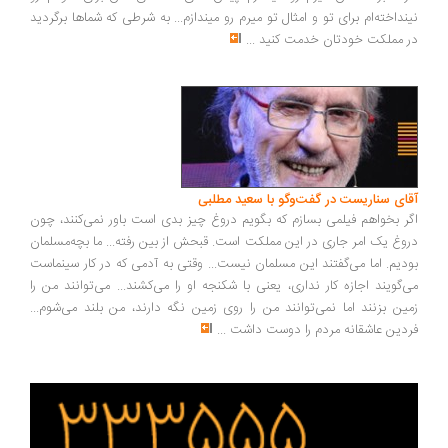
نداخته‌ام برای تو و امثال تو میرم رو میندازم... به شرطی که شماها برگردید
 مملکت خودتان خدمت کنید
...
ای سناریست در گفت‌وگو با سعید مطلبی
ر بخواهم فیلمی بسازم که بگویم دروغ چیز بدی است باور نمی‌کنند، چون
وغ یک امر جاری در این مملکت است. قبحش از بین رفته... ما بچه‌مسلمان
دیم. اما می‌گفتند این مسلمان نیست... وقتی به آدمی که در کار سینماست
‌گویند اجازه کار نداری، یعنی با شکنجه او را می‌کشند... می‌توانند من را
ین بزنند اما نمی‌توانند من را روی زمین نگه دارند، من بلند می‌شوم...
دین عاشقانه مردم را دوست داشت
...