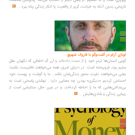
روزی است و نه تسلیم. او راهی دیگر را انتخاب می‌کند: پذیرفتن شکست
ریخی، بدون آنکه به خیانت، گریز از واقعیت یا انکار زندگی پناه ببرد
...
ونای آرام در گفت‌وگو با فاروک شهیچ
یی انسان‌ها ترمزِ خود را از دست داده‌اند و آن کُدِ اخلاقی که نگهبان عقل
یم بود، فروریخته است. در دنیای امروز، همه می‌خواهند فاشیست باشند؛
نی می‌خواهند نفرت، محورِ زندگی‌شان باشد... ما با گوشت و پوست خود
ساس کردیم «دیگری» بودن چه معنایی دارد... نوشتن پاسخی است به
‌عدالتی‌هایی که ما را احاطه کرده‌اند، و در عین حال، ستایشی است از
بایی زندگی و شادی‌هایش
...