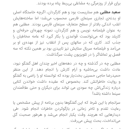
ای فرار از روزمرگی به مشاغلی بی‌ربط پناه برده بودند.
ید مطلبی
هم سناریست بود و هم کارگردان، اگرچه خاستگاه اصلی
 بدنه‌ی تجاری سینمای فارسی محسوب می‌شد؛ اما ساخته‌هایش
لب اندکی بالاتر از سطح متعارف سینمای فارسی بودند. مطلبی هم
 عنوان فیلمنامه نویس و هم کارگردان، نمونه چهره‌ای حرفه‌ای و
ربلد بود که می‌توانست قواعدی را بکار گیرد که عامه مخاطبان را
ب کند. کاری که در سالهای پس از انقلاب نیز از عهده‌ی او بر
‌آمد و فیلمنامه سریال ستایش نیز تاییدی بود بر همین نکته که سه
ل پر تماشاگر را در تلویزیون پشت سرگذاشت.
لبی چه در گذشته و چه در دهه‌های اخیر چندان اهل گفتگو نبود،
دت داشت بی‌حاشیه و آرام کارش را انجام دهد. از این منظر
یدرضا حاجی حسینی بخت‌یار بوده که توانسته او را راضی به گفتگو
روایت خاطراتش کند. بخصوص که عقیده داشت خواندن کتابی
باره زندگی‌اش چه سودی می تواند برای دیگران و حتی علاقمندان
نما داشته باشد!
انجام با این شرط که این گفتگوها بدون برنامه از پیش مشخص یا
ایت تقدم و تاخر زمانی در بازگوکردن خاطرات انجام شود. طی
دارهایی که هرچند وقت یکبار انجام می‌شد و هرطور صحبت گل
‌انداخت، بحث پیش می‌رفت.