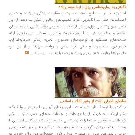
اهی به روان‌شناسی پول | ایما موسی‌زاده
سان‌ها با ترس، طمع، امید، حسرت و مقایسه زندگی می‌کنند و همین
ساسات، حتی در آگاه‌ترین افراد، تصمیم‌های مالی را شکل می‌دهد. از این
ظر، «روان‌شناسی پول» بیش از آنکه درباره پول باشد، کتابی درباره انسان
اصر و رابطه پرتنش او با مفهوم ثروت و دارایی است... اوزل به‌جای ارائه
خه‌های مستقیم یا توصیه‌های دستوری، تجربه زندگی سرمایه‌گذاران،
رآفرینان، میلیاردرها و حتی افراد عادی را روایت می‌کند و از دل این
ستان‌ها روایت خود را برمی‌سازد و بحث را به پیش می‌راند
...
اضای اخوان ثالث از رهبر انقلاب اسلامی
گیدن با فرهنگ کار عبثی است... این برادران آریایی ما و برادران وایکینگ،
ل اینکه سحرخیزتر از ما بوده‌اند و رفته‌اند جاهای خوب دنیا مسکن
ده‌اند... ما همین چیزها را نداریم. کسی نداریم از ما انتقاد بکند... استالین با
ود اینکه خودش گرجی بود، می‌خواست در گرجستان نیز همه روسی
ف بزنند...من میرم رو میندازم پیش آقای خامنه‌ای، من برای خودم رو