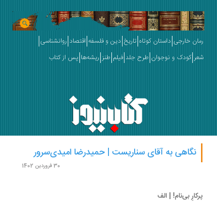
ان خارجی
داستان کوتاه
تاریخ
دین و فلسفه
اقتصاد
روانشناسی
ر
کودک و نوجوان
طرح جلد
فیلم
طنز
ریشه‌ها
پس از کتاب
نگاهی به آقای سناریست | حمیدرضا امیدی‌سرور
30 فروردین 1402
کارِ بی‌نام! | الف