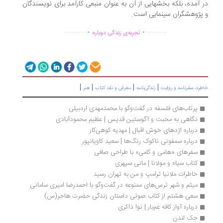
 آمده، بلکه بخشهایی از آن به عنوان منبعی کارآمد برای نویسندگان
پژوهشگران سینمایی است.
.
.
...............
..............
تجربه‌ی زندگی دوباره
|
|
|
|
ره، سفرنامه‌ و روایت
زندگی‌نامه
معرفی و نقد کتاب
هنر
پرتاب‌های فلسفه در گفت‌وگو با محمدمهدی اردبیلی
نگاهی به محبت و آگوستین قدیس | عظیم محمودآبادی
درباره اژدهای خوش اقبال | مهدیه کوهی‌کار
درباره سمفونی ناکوک رنگ‌ها | سعید کاویانپور
سفرهای «هامی و کامی» با طراحی صافی
کتاب سیاه و مولانا | مانی سپهری
خاطرات ملانیا ترامپ و من به تهران رسید
میثم و شهر ترس‌های ممنوعه در گفت‌وگو با احمدرضا امیری سامانی
سعی هشتم از کتاب صوتی داستان زندگی حضرت هاجر(س) 
درباره آواز کافه غم‌بار | نوا ذاکری
جک لندن