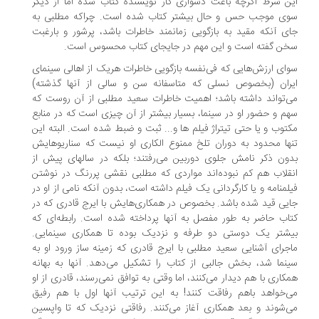
ن شرط اگرچه باعث دشواری کار نویسنده کتاب شده اما از دیگر
ی موجب حس و حال بیشتر کتاب شده است. چراکه مطلبی به
ی آنکه مقید به بازگویی زمانمند خاطرات باشد، پرشور و بارغبت
ن گفته است و این مهم در جایجای کتاب محسوس است.
ای ارزش‌هایی که فی‌نفسه بازگویی خاطرات هریک از اهالی سینمای
ران (بخصوص نسلی که متاسفانه سن و سالی از آنها گذشته)
‌تواند داشته باشد؛ اهمیت خاطرات سعید مطلبی از آن روست که
م و حضور او در سینما، بسیار بیشتر از آن چیزی است که در منابع
توب و یا حتی تیتراژ فیلم ها و... ثبت و ضبط شده است. البته این
ها محدود به دوران تلخ ممنوع الکاری او نیست که سناریوهایش
ون ذکر نامش جلوی دوربین می‌رفتند؛ بلکه در سالهای پیش از
قلاب هم کم نبوده‌اند مواردی که مطلبی نقشی پررنگ در نوشتن
لمنامه و یا کارگردانی یک فیلم داشته است، بدون آنکه نامی از او در
یی قید شده باشد. بخصوص در همکاری‌هایش با ایرج قادری که در
اب حاضر به طور مفصل به آنها پرداخته شده است. رابطه‌ای که
شتر یک دوستی دو طرفه و نزدیک بوده تا همکاری سینمایی.
جرای آشنایی‌ سعید مطلبی با ایرج قادری که زمینه ساز ورود او به
نما شد، بخش جالبی از کتاب را تشکیل می‌دهد. آنها به بهانه
کاری با هم دیدار می‌کنند، اما وقتی به توافق نمی‌رسند، قادری از او
‌خواهد باهم رفاقت کنند! به این ترتیب آنها اول با هم رفیق
‌شوند و بعد همکاری آغاز می‌کنند. رفاقتی نزدیک که تا واپسین