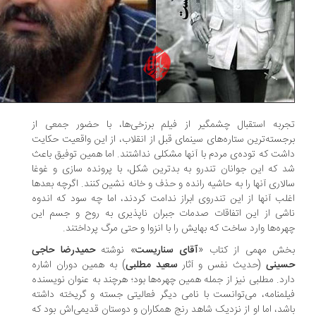
ربه استقبال چشمگیر از فیلم برزخی‌ها، با حضور جمعی از
جسته‌ترین ‌ستاره‌های سینمای قبل از انقلاب، از این واقعیت حکایت
شت که توده‌ی مردم با آنها مشکلی نداشتند. اما همین توفیق باعث
 که این جوانان تندرو به بدترین شکل، با پرونده سازی و غوغا
لاری آنها را به حاشیه رانده و حذف و خانه نشین کنند. اگرچه بعدها
لب آنها از این تندروی ابراز ندامت کردند، اما چه سود که اندوه
شی از این اتفاقات صدمات جبران ناپذیری به روح و جسم این
ره‌ها وارد ساخت که بهایش را با انزوا و حتی مرگ پرداختند.
ش مهمی از کتاب «
آقای سناریست
» نوشته
حمیدرضا حاجی
ینی
(حدیث نفس و آثار
سعید مطلبی
) به همین دوران اشاره
رد. مطلبی نیز از جمله همین چهره‌ها بود؛ هرچند به عنوان نویسنده
لمنامه، می‌توانست با نامی دیگر فعالیتی‌ جسته و گریخته داشته
شد، اما او از نزدیک شاهد رنج همکاران و دوستان قدیمی‌اش بود که