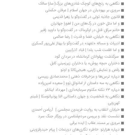
نگاهی به رنج‌های کوچک شادی‌های بزرگ| سارا سالک
مروری بر یهودیان در جهان اسلام | عرفان حکمتی
قانون جاذبه تولی در گفت‌وگو با زهرا قدیمی
و اما مثل خون در رگ‌های من | اهورا جهانیان
خانم مرکل: قتل در اوکرماک در گفت‌وگو با داوید زافیر
نگاهی به خیابان، فضا و قدرت | رضا صائمی
ادبیات و مساله «تعهد» در گفت‌وگو با بهناز علی‌پور گسکری
و اما ظلمت شب یلدا | قباد آذرآیین
 سرگذشت‌ پهلوانان کرمانشاه در مردان گود
دختران «بچه پوش» یا دختران زیرزمینی کابل
رقص و نمایش ژاپنی، هیجی‌کاتا و اونو
درباره ترس‌ها و مزخرفات ذهنی | محمدصادق رییسی
نگاهی به سه داستان از امانوئل بُوو | سعیده امین‌زاده
درباره ۲۳ نکته مکتوم سرمایه‌داری | مهرداد اینانلو
نگاهی به شخصیت و جهان داستانی النا پونیاتوسکا | شبنم 
کهن‌چی
خیابان انقلاب به روایت فریدون مجلسی |  آریامن احمدی
نشست نقد و بررسی مردم‌شناسی در روزگار جنگ سرد
مروری بر مسند عقاب | ایده برقی
درباره هزارتو: خاطره نگاری‌های دورنمات | پیام حیدرقزوینی