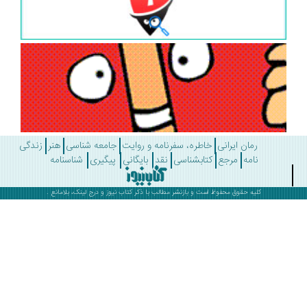
رمان ایرانی
خاطره، سفرنامه و روایت
جامعه شناسی
هنر
زندگی
نامه
مرجع
کتابشناسی
نقد
بایگانی
پیگیری
شناسنامه
کلیه حقوق محفوظ است و بازنشر مطالب با ذکر
کتاب نیوز
و درج لینک، بلامانع .