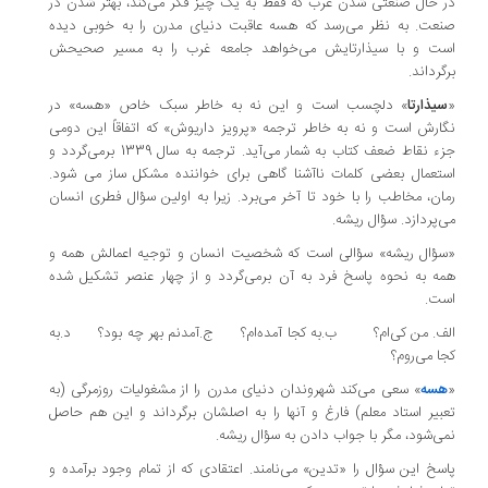
 حال صنعتی شدن غرب که فقط به یک چیز فکر می‌کند، بهتر شدن در
عت. به نظر می‌رسد که هسه عاقبت دنیای مدرن را به خوبی دیده
ت و با سیذارتایش می‌خواهد جامعه غرب را به مسیر صحیحش
گرداند.
سیذارتا
» دلچسب است و این نه به خاطر سبک خاص «هسه» در
ارش است و نه به خاطر ترجمه «پرویز داریوش» که اتفاقاً این دومی
جزء نقاط ضعف کتاب به شمار می‌آید. ترجمه به سال 1339 برمی‌گردد و
تعمال بعضی کلمات ناآشنا گاهی برای خواننده مشکل ساز می شود.
ان، مخاطب را با خود تا آخر می‌برد. زیرا به اولین سؤال فطری انسان
‌پردازد. سؤال ریشه.
ؤال ریشه» سؤالی است که شخصیت انسان و توجیه اعمالش همه و
ه به نحوه پاسخ فرد به آن برمی‌گردد و از چهار عنصر تشکیل شده
ست.
ف. من کی‌ام؟ ب.به کجا آمده‌ام؟ ج.آمدنم بهر چه بود؟ د.به
ا می‌روم؟
هسه
» سعی می‌کند شهروندان دنیای مدرن را از مشغولیات روزمرگی (به
بیر استاد معلم) فارغ و آنها را به اصلشان برگرداند و این هم حاصل
ی‌شود، مگر با جواب دادن به سؤال ریشه.
سخ این سؤال را «تدین» می‌نامند. اعتقادی که از تمام وجود برآمده و