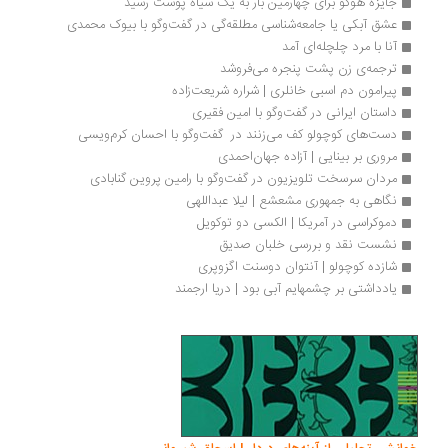
جایزه هوگو برای چهارمین بار به یک سیاه پوست رسید
عشق آبکی یا جامعه‌شناسی مطلقه‌گی در گفت‌وگو با بیوک محمدی
آنا با مرد چلچله‌ای آمد
ترجمه‌ی زن پشت پنجره می‌فروشد
پیرامون دم اسبی خانلری | شراره شریعت‌زاده
داستان ایرانی در گفت‌وگو با امین فقیری
دست‌های کوچولو کف می‌زنند در  گفت‌وگو با احسان کرم‌ویسی
مروری بر بینایی | آزاده جهان‌احمدی
مردان سرسخت تلویزیون در گفت‌وگو با رامین پروین گنابادی
نگاهی به جمهوری مشعشع | لیلا عبداللهی
دموکراسی در آمریکا | الکسی دو توکویل
نشست نقد و بررسی خلبان صدیق
شازده کوچولو | آنتوان دوسنت اگزوپری
یادداشتی بر چشمهایم آبی بود | دریا ارجمند