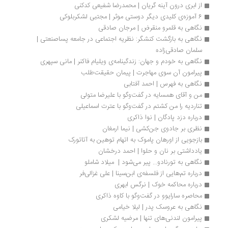
از ابری درون آینه گریان | محمدرضا شفیعی کدکنی
6 آموزه‌ی کلیدی دیگر دوستی موثر | مجتبی لشکربلوکی
نگاهی به قلمرو منقرض | مرجان صادقی
نگاهی به بازگشت کنشگر: نظریه اجتماعی در جامعه پساصنعتی | 
سلمان صادقی‌زاده
نگاهی به خودم و جهان: زندگینامه‌ی ویلیام فاکنر | مانی سپهری
پیرامون آن سوی مهاجرت | پیمان حقیقت‌طلب
نگاهی به فهرس | احمد آفتابی
من و آقای همسایه در گفت‌وگو با علیرضا متولی
تناردیه را من کشتم در گفت‌وگو با عترت اسماعیلی
درباره دزد پادگان | نوا ذاکری
نظری بر جادوی جن‌كشی | نیما ارمغان
بازجویی از اورهان پاموک به‌ اتهام توهین به آتاتورک
یادداشتی بر نان و حلوا | احمد درخشان
نگاهی به تورنادو... پیر می‌شود |  میلاد شاملو
درباره تم‌هایی از فلسفه‌ی ابن‌سینا | علی غزالی‌فر
درباره محاکمه خوک | نرگس ابهری
محاصره سارایوو در گفت‌وگو با کاوه ذاکری
نگاهی به عروسک پدر | لیلا خیامی
پیرامون لندنی‌های تنها | مرضیه لشکری