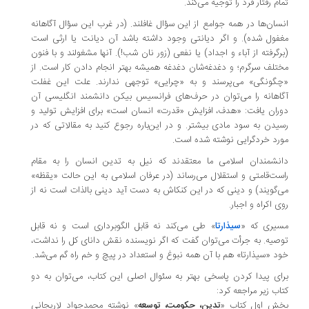
ام رفتار فرد را توجیه می‌کند.
سان‌ها در همه جوامع از این سؤال غافلند. (در غرب این سؤال آگاهانه
فول شده). و اگر دیانتی وجود داشته باشد آن دیانت یا ارثی است
رگرفته از آباء و اجداد) یا نفعی (زور نان شب!). آنها مشغولند و با فنون
تلف سرگرم؛ و دغدغه‌شان دغدغه همیشه بهتر انجام دادن کار است. از
گونگی» می‌پرسند و به «چرایی» توجهی ندارند. علت این غفلت
اهانه را می‌توان در حرف‌های فرانسیس بیکن دانشمند انگلیسی آن
ران یافت: «هدف، افزایش «قدرت» انسان است» برای افزایش تولید و
یدن به سود مادی بیشتر. و در این‌باره رجوع کنید به مقالاتی که در
رد خردگرایی نوشته شده است.
نشمندان اسلامی ما معتقدند که نیل به تدین انسان را به مقام
ست‌قامتی و استقلال می‌رساند (در عرفان اسلامی به این حالت «یقظه»
‌گویند) و دینی که در این کنکاش به دست آید دینی بالذات است نه از
ی اکراه و اجبار.
یری که «
سیذارتا
» طی می‌کند نه قابل الگوبرداری است و نه قابل
صیه. به جرأت می‌توان گفت که اگر نویسنده نقش دانای کل را نداشت،
د «سیذارتا» هم با آن همه نبوغ و استعداد در پیچ و خم راه گم می‌شد.
ای پیدا کردن پاسخی بهتر به سئوال اصلی این کتاب، می‌توان به دو
اب زیر مراجعه کرد:
خش اول کتاب «
تدین، حکومت، توسعه
» نوشته محمدجواد لاریجانی