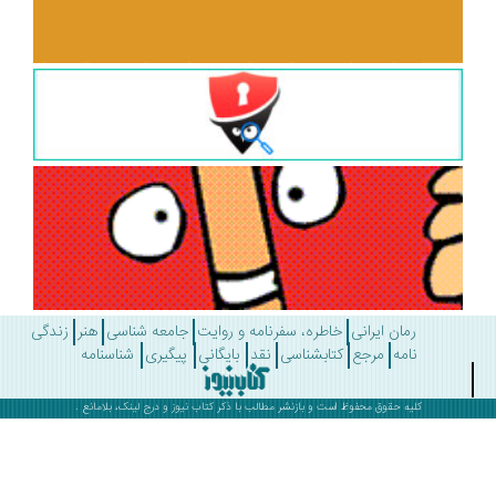
رمان ایرانی
خاطره، سفرنامه و روایت
جامعه شناسی
هنر
زندگی
نامه
مرجع
کتابشناسی
نقد
بایگانی
پیگیری
شناسنامه
کلیه حقوق محفوظ است و بازنشر مطالب با ذکر
کتاب نیوز
و درج لینک، بلامانع .