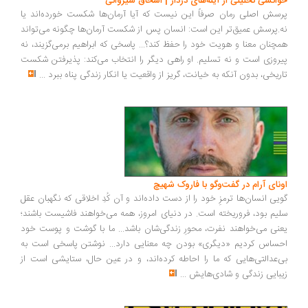
انشی تحلیلی از آینه‌های دردار | اسحاق شیروانی
سش اصلی رمان صرفاً این نیست که آیا آرمان‌ها شکست خورده‌اند یا
.پرسش عمیق‌تر این است: انسان پس از شکست آرمان‌ها چگونه می‌تواند
چنان معنا و هویت خود را حفظ کند؟... پاسخی که ابراهیم برمی‌گزیند، نه
روزی است و نه تسلیم. او راهی دیگر را انتخاب می‌کند: پذیرفتن شکست
ریخی، بدون آنکه به خیانت، گریز از واقعیت یا انکار زندگی پناه ببرد
...
ونای آرام در گفت‌وگو با فاروک شهیچ
یی انسان‌ها ترمزِ خود را از دست داده‌اند و آن کُدِ اخلاقی که نگهبان عقل
یم بود، فروریخته است. در دنیای امروز، همه می‌خواهند فاشیست باشند؛
نی می‌خواهند نفرت، محورِ زندگی‌شان باشد... ما با گوشت و پوست خود
ساس کردیم «دیگری» بودن چه معنایی دارد... نوشتن پاسخی است به
‌عدالتی‌هایی که ما را احاطه کرده‌اند، و در عین حال، ستایشی است از
بایی زندگی و شادی‌هایش
...