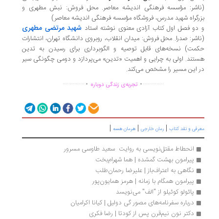
اشر: مؤسسه فرهنگی اندیشه معاصر. محل فروش: نبش مطهری و
رگراه شهید مدرس، فروشگاه مؤسسه فرهنگی اندیشه معاصر)
شهید مرتضی مطهری
دو فصل اول کتاب آزادی معنوی نوشته استاد
اشر: صدرا. محل فروش: میدان انقلاب، روبروی دانشگاه تهران، انتشارات
مت) نسخه‌های قابل توصیه و الگوبرداری برای رسیدن به تدین
تند. اولی به چرایی و اهمیت «تدین» می‌پردازد و دومی چگونگی سیر
 این مسیر را مشخص می‌کند.
.
.
...............
..............
تجربه‌ی زندگی دوباره
|
|
|
رفی و نقد کتاب
رمان خارجی
هرمان هسه
انحطاط مقتل‌نویسی به روایت  سعید طاوسی مسرور
پیرامون بهشت گمشده | هما شهرام‌بخت
نگاهی به اعتراف‌باز | علیرضا رحمان‌طلب
پیرامون همگام با زمانه | هرمز همایون‌پور
پائولو کوئیلو از "الف" می‌نویسد 
درباره سفرنامه‌های مصور گی دولیل | کیانا اکرامیان
دکتر نون نیم‌قرن پس از کودتا | رضا فکری