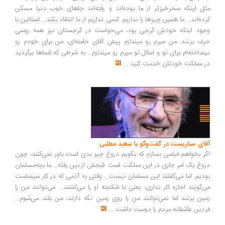
ل اینکه سحرخیزتر از ما بوده‌اند و رفته‌اند جاهای خوب دنیا مسکن
ده‌اند... ما همین چیزها را نداریم. کسی نداریم از ما انتقاد بکند... استالین با
ود اینکه خودش گرجی بود، می‌خواست در گرجستان نیز همه روسی
ف بزنند...من میرم رو میندازم پیش آقای خامنه‌ای، من برای خودم رو
نداخته‌ام برای تو و امثال تو میرم رو میندازم... به شرطی که شماها برگردید
 مملکت خودتان خدمت کنید
...
ای سناریست در گفت‌وگو با سعید مطلبی
ر بخواهم فیلمی بسازم که بگویم دروغ چیز بدی است باور نمی‌کنند، چون
وغ یک امر جاری در این مملکت است. قبحش از بین رفته... ما بچه‌مسلمان
دیم. اما می‌گفتند این مسلمان نیست... وقتی به آدمی که در کار سینماست
‌گویند اجازه کار نداری، یعنی با شکنجه او را می‌کشند... می‌توانند من را
ین بزنند اما نمی‌توانند من را روی زمین نگه دارند، من بلند می‌شوم...
دین عاشقانه مردم را دوست داشت
...