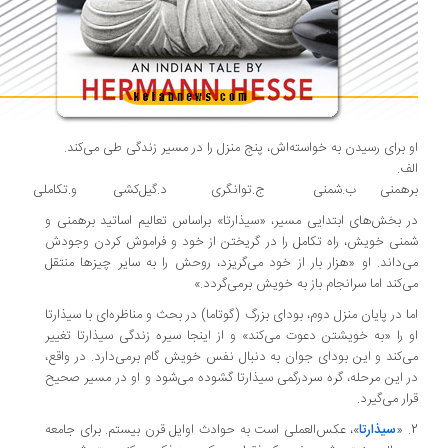
 برای رسیدن به خواسته‌اش، پنج منزل را در مسیر زندگی طی می‌کند.
ف.
رهمنی ب.شمنی ج.توانگری د.گیل‌کشی و.تکاملی
 بخش‌های ابتدایی مسیر، «سیذارتا» براساس تعالیم اساتید برهمنی و
نی خویش، راه تکامل را در گریختن از خود و فراموش کردن وجودش
‌داند. او «هزار بار از خود می‌گریزد، روحش را به سایر چیزها منتقل
‌کند اما سرانجام باز به خویش برمی‌گردد.»
ا در پایان منزل دوم، بودای بزرگ (گوتاما) در بحث و مناظره‌ای با سیذارتا
 را «به خویشتن دعوت می‌کند» و از اینجا سیره زندگی سیذارتا تغییر
‌کند و این بودای جوان به دنبال نفس خویش گام برمی‌دارد.
در واقع،
 این مرحله، گره سردرگمی سیذارتا گشوده می‌شود و او در مسیر صحیح
ار می‌گیرد.
سیذارتا
»، عکس‌العملی است به حوادث اوایل قرن بیستم. برای جامعه