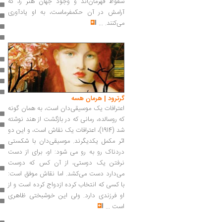
سقوط قهرمان‌اند و وجود جهان هنر را، که
آرامش در آن حکمفرماست، به او یادآوری
می‌کنند.
...
گرترود | هرمان هسه
اعترافات یک موسیقی‌دان است، به همان گونه
که روسالده، رمانی که در بازگشت از هند نوشته
شد (1914)، اعترافات یک نقاش است،‌ و این دو
اثر مکمل یکدیگرند. موسیقی‌دان با شکستی
دردناک رو به رو می شود: او، برای از دست
نرفتن یک دوستی، از آن کس که دوست
می‌دارد دست می‌کشد. اما نقاش موفق است:
با کسی که انتخاب کرده ازدواج کرده است و از
او فرزندی دارد. ولی این خوشبختی ظاهری
است
...