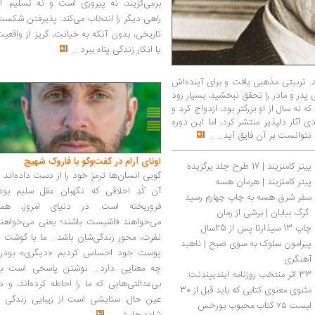
برمی‌گزیند، نه پیروزی است و نه تسلیم. ا
راهی دیگر را انتخاب می‌کند: پذیرفتن شکس
تاریخی، بدون آنکه به خیانت، گریز از واقعی
یا انکار زندگی پناه ببرد
...
د. تربیتی مذهبی یافت و برای آینده‌اش
 پدر و مادر را تحقق نبخشید، بسیار زود
که نه سال از او بزرگتر بود، ازدواج کرد و
 آثار دلپذیر منتشر کرد، اما این دوره
نتوانست بر آن فایق آید...
...
اونای آرام در گفت‌وگو با فاروک شهیچ‭
پیتر کامنزیند | 17 طرح جلد برگزیده
گویی انسان‌ها ترمزِ خود را از دست داده‌اند 
پیتر کامنزیند | هرمان هسه
آن کُدِ اخلاقی که نگهبان عقل سلیم بود،
سفر شرق هسه به چاپ چهارم رسید
فروریخته است. در دنیای امروز، همه
 گرگ بیابان | برشی از رمان
می‌خواهند فاشیست باشند؛ یعنی می‌خواهند
چاپ 13 سیذارتا پس از 25سال
نفرت، محورِ زندگی‌شان باشد... ما با گوشت 
پیرامون سلوک به سوی صبح | ناهید 
پوست خود احساس کردیم «دیگری» بودن
آهنگری
چه معنایی دارد... نوشتن پاسخی است به
33 اثر منتخب روزنامه ایندیپندنت: 
بی‌عدالتی‌هایی که ما را احاطه کرده‌اند، و د
مثنوی معنوی کتابی که باید قبل از 30 
عین حال، ستایشی است از زیبایی زندگی و
لیست ۷۵ کتاب محبوب بورخس
سالگی خواند