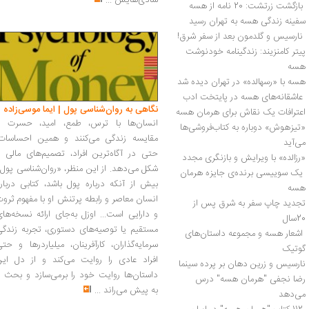
شادی‌هایش
...
 بازگشت زرتشت: 20 نامه از هسه 
سفینه زندگی هسه به تهران رسید
 نارسیس و گلدمون بعد از سفر شرق! 
پیتر کامنزیند: زندگینامه خودنوشت 
هسه 
هسه با «رسهالده» در تهران دیده شد
 عاشقانه‌های هسه در پایتخت ادب 
نگاهی به روان‌شناسی پول | ایما موسی‌زاده
اعترافات یک نقاش برای هرمان هسه 
انسان‌ها با ترس، طمع، امید، حسرت و
«تیزهوش» دوباره به کتاب‌فروشی‌ها 
مقایسه زندگی می‌کنند و همین احساسات،
می‌آید 
حتی در آگاه‌ترین افراد، تصمیم‌های مالی ر
«رزالده» با ویرایش و بازنگری مجدد 
شکل می‌دهد. از این منظر، «روان‌شناسی پول
 یک سوییسی برنده‌ی جایزه هرمان 
بیش از آنکه درباره پول باشد، کتابی دربار
هسه 
انسان معاصر و رابطه پرتنش او با مفهوم ثرو
تجدید چاپ سفر به شرق پس از 
و دارایی است... اوزل به‌جای ارائه نسخه‌ها
20سال 
مستقیم یا توصیه‌های دستوری، تجربه زندگی
 اشعار هسه و مجموعه داستان‌های 
سرمایه‌گذاران، کارآفرینان، میلیاردرها و حت
گوتیک 
افراد عادی را روایت می‌کند و از دل این
نارسیس و زرین دهان بر پرده سینما
داستان‌ها روایت خود را برمی‌سازد و بحث ر
رضا نجفی "هرمان هسه" درس 
به پیش می‌راند
...
می‌دهد 