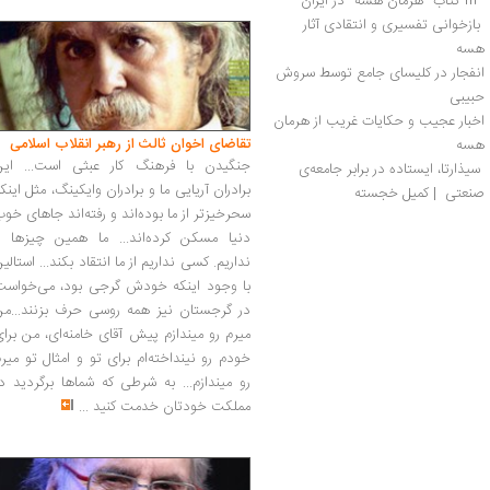
 112 کتاب "هرمان هسه" در ایران 
 بازخوانی تفسیری و انتقادی آثار 
هسه 
انفجار در کلیسای جامع توسط سروش 
حبیبی
اخبار عجیب و حکایات غریب از هرمان 
تقاضای اخوان ثالث از رهبر انقلاب اسلامی
هسه
جنگیدن با فرهنگ کار عبثی است... این
 سیذارتا، ایستاده در برابر جامعه‌ی 
برادران آریایی ما و برادران وایکینگ، مثل اینک
صنعتی  | کمیل خجسته
سحرخیزتر از ما بوده‌اند و رفته‌اند جاهای خو
دنیا مسکن کرده‌اند... ما همین چیزها را
نداریم. کسی نداریم از ما انتقاد بکند... استالی
با وجود اینکه خودش گرجی بود، می‌خواست
در گرجستان نیز همه روسی حرف بزنند...من
میرم رو میندازم پیش آقای خامنه‌ای، من برا
خودم رو نینداخته‌ام برای تو و امثال تو میر
رو میندازم... به شرطی که شماها برگردید د
مملکت خودتان خدمت کنید
...