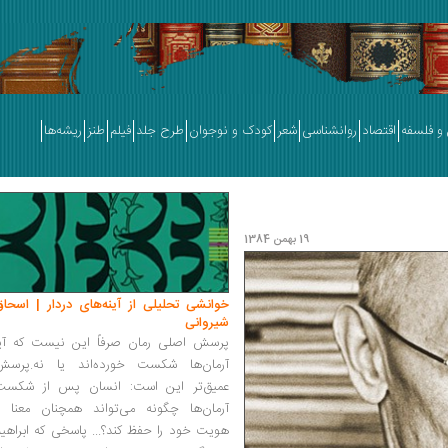
و فلسفه
اقتصاد
روانشناسی
شعر
کودک و نوجوان
طرح جلد
فیلم
طنز
ریشه‌ها
19 بهمن 1384
خوانشی تحلیلی از آینه‌های دردار | اسحاق
شیروانی
پرسش اصلی رمان صرفاً این نیست که آیا
آرمان‌ها شکست خورده‌اند یا نه.پرسش
عمیق‌تر این است: انسان پس از شکست
آرمان‌ها چگونه می‌تواند همچنان معنا و
هویت خود را حفظ کند؟... پاسخی که ابراهی