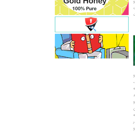
و
ت
ت
و
و
ر