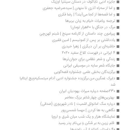
جایزه ادبی ناباکوف در دستان سینتیا اوزیک
و اما از سه‌راه آذری تا منهتن | سیده‌مرضیه جعفری
و اما قصه‌ها از کجا می‌آیند؟ | رضا فکری
ترجمه رباعیات خیام به زبان بربرها 
مرگ در جنگل با 60هزار تومان!
پیرامون چند داستان از کارنامه سپنج | شبنم کهن‌چی
یادداشتی بر پس از کمونیسم | امین فقیری
حاشیه‌ای بر آن دیگری | زهرا حیدری
4 ایرانی در فهرست کلاغ سفید 2020
زندگی و شعر نظامی برای جوان‌ترها
جایگاه شعر سایه در موسیقی ایرانی
برگزیدگان بخش علمی جشنواره قصه‌گویی
دلبرک غمگین من برگزیده جشنواره ادبی آدام میتسکیه‌ویچ ایتالیا 
شد
230صفحه درباره میراث یهودیان ایران
 بهترین‌های چهار شاعر بزرگ معاصر 
درباره سگ امانوئل اشمیت | نادر شهریوری (صدقی)
نگاهی به ها کردن | مهسا شمسی‌پور
نمایشگاه هزار و یک شب میان شرق و اروپا
 قلم زرین به بر شکن و بی‌نام پدر رسید
40 داستان کوتاه از آن ناجورها