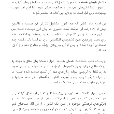
«اشعار
هرمان هسه
» به صورت دو زبانه و «مجموعه داستان‌های گوتیک»
از سوی انتشاراتی‌های هرمس و چشمه منتشر شود، اما این امر صورت
نپذیرفت ولی قرار است به زودی این کتاب‌ها منتشر شوند.
وی ادامه داد: کتابی که هم اکنون مشغول نگارش آن هستم و تاکنون
بیش از 80 درصد آن نوشته شده، «سیری در رمان قرن بیستم» است. من
در این کتاب به رمان کشورهای مختلف در قرن بیستم پرداخته‌ام. مثلاً
برای بحث پیرامون رمان کشورهای انگلیسی زبان در ابتدا یک مقدمه چند
صفحه‌ای آورده شده و پس از آن رمان‌های بزرگ و مطرح نقد و واکاوی
شده‌اند.
نویسنده کتاب «شناخت هرمان هسه» اظهار داشت: برای مثال با توجه به
این‌که منابع درباره رمان کشورهای نروژ، هلند و دانمارک در ایران وجود
ندارد، فقط به گزارشی درباره رمان‌های مهم آن کشور بسنده شده است. اما
از طرف دیگر درباره رمان آمریکا، آلمان، انگلستان، فرانسه، اسپانیا و
آمریکای جنوبی به تفصیل بحث شده است.
نجفی اظهار داشت: هر ادبیاتی روح مملکتی که در آن شکل گرفته را با
خود حمل می‌کند. من هم در این کتاب سعی کردم عناصر، نشانه‌ها و
ویژگی‌های فرهنگی موجود در رمان یک کشور را از دل آثار استخراج کنم.
این اثر که نگارش آن تا یکی دو ماه دیگر به پایان خواهد رسید، از سوی