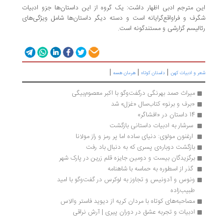
این مترجم ادبی اظهار داشت: یک گروه از این داستان‌ها جزو ادبیات
شگرف و فراواقع‌گرایانه است و دسته دیگر داستان‌ها شامل ویژگی‌های
رئالیسم گزارشی و مستندگونه‌ است.
|
|
|
شعر و ادبیات کهن
داستان کوتاه
هرمان هسه
میراث صمد بهرنگی درگفت‌وگو با اکبر معصوم‌بیگی
«برف و برنو» کتاب‌سال «غزل» شد
14 داستان در «افشاگر»
 سرشار به ادبیات داستانی بازگشت 
 ارغنون مولوی: دنیای ساده اما پر رمز و راز مولانا 
بازگشت دوباره‌ی پسری که به دنبال باد رفت
برگزیدگان بیست و دومین جایزه قلم زرین در پارک شهر
 گذر از اسطوره به حماسه با شاهنامه 
ونوس و آدونیس و تجاوز به لوکرس در گفت‌وگو با امید 
طبیب‌زاده 
مصاحبه‌های کوتاه با مردان کریه از دیوید فاستر والاس
ادبیات و تجربه‌ عشق در دوران پیری | آرش نراقی 