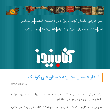
رمان خارجی
داستان کوتاه
تاریخ
دین و فلسفه
اقتصاد
روانشناسی
شعر
کودک و نوجوان
طرح جلد
فیلم
طنز
ریشه‌ها
پس از کتاب
اشعار هسه و مجموعه داستان‌های گوتیک
10 خرداد 1388
"رضا نجفی" مترجم و منتقد ادبی، قصد دارد برای نخستین مرتبه
داستان‌هایش را در مجموعه‌ای منتشر کند.
«نجفی» به فارس گفت: همزمان با نمایشگاه کتاب قرار بود دو کتاب