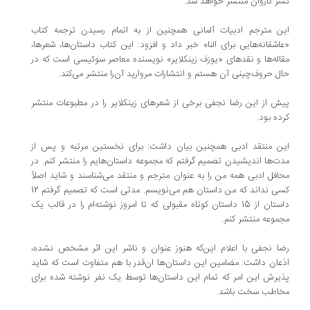
نشر کاروان منتشر خواهد شد.
این مترجم ادبیات آلمانی همچنین از به اتمام رسیدن ترجمه کتاب
«عاشقانه‌هایی برای النا» خبر داد و افزود: این کتاب داستان‌ها، شعرها،
مقاله‌ها و نقدهای «یوزف زینکلایر» نویسنده معاصر سوئیسی است که در
حال حروف‌چینی آن هستم و انتشارات مروارید آن‌را منتشر می‌کند.
پیش از این رضا نجفی برخی از شعرهای زینکلایر را در مطبوعات منتشر
کرده بود.
این منتقد ادبی همچنین بیان داشت: برای نخستین مرتبه و پس از
مدت‌ها اندیشیدن تصمیم گرفتم که مجموعه داستان‌هایم را منتشر کنم. در
محافل ادبی همه من را به عنوان مترجم و منتقد می‌شناسند و شاید اصلاً
کسی نداند که من داستان‌ هم می‌نویسم. مدتی است که تصمیم گرفتم 12
داستان از 15 داستان کوتاه مقبولی که تا امروز نوشته‌ام را در قالب یک
مجموعه منتشر کنم.
رضا نجفی با اعلام این‌که هنوز عنوان و ناشر این اثر مشخص نشده،
اذعان داشت: مضامین این داستان‌ها ان‌قدر با هم متفاوت است که شاید
پذیرش این امر که تمام این داستان‌ها توسط یک نفر نوشته شده برای
مخاطب سخت باشد.