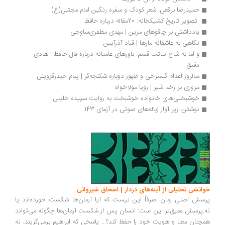
حمیدرضا برقعی، شعر کودک و سفره رنگین امام مجتبی(ع)
 تصویر تاریخ کشیکخانه: 20مقاله درباره حافظ 
یادداشتی بر چاقوهای مزین | مهدی مظفری‌ساوجی
نگاهی به عاشقانه مارها | قباد آذرآیین
و اما به شاخ نباتت قسم: باور‌های عامیانه درباره فال حافظ | هادی 
دقیق
سالروز اعدام گلسرخی و ظهور دوباره شکنجه‌گر | پیام حیدرقزوینی
مروری بر زخم شیر | رویا مولاخواه
خوشبختی‌های خانواده‌ خوشبخت به روایت سپیده خلیلی
نوشتن، زیر آوار زباله‌های صوتی در آزمای 143
خوانشی تحلیلی از آینه‌های دردار | اسحاق شیروانی
پرسش اصلی رمان صرفاً این نیست که آیا آرمان‌ها شکست خورده‌اند یا
نه.پرسش عمیق‌تر این است: انسان پس از شکست آرمان‌ها چگونه می‌تواند
همچنان معنا و هویت خود را حفظ کند؟... پاسخی که ابراهیم برمی‌گزیند، نه