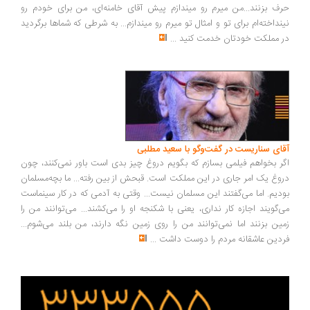
حرف بزنند...من میرم رو میندازم پیش آقای خامنه‌ای، من برای خودم رو
نینداخته‌ام برای تو و امثال تو میرم رو میندازم... به شرطی که شماها برگردید
در مملکت خودتان خدمت کنید
...
آقای سناریست در گفت‌وگو با سعید مطلبی
اگر بخواهم فیلمی بسازم که بگویم دروغ چیز بدی است باور نمی‌کنند، چون
دروغ یک امر جاری در این مملکت است. قبحش از بین رفته... ما بچه‌مسلمان
بودیم. اما می‌گفتند این مسلمان نیست... وقتی به آدمی که در کار سینماست
می‌گویند اجازه کار نداری، یعنی با شکنجه او را می‌کشند... می‌توانند من را
زمین بزنند اما نمی‌توانند من را روی زمین نگه دارند، من بلند می‌شوم...
فردین عاشقانه مردم را دوست داشت
...