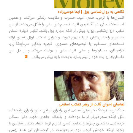
نگاهی به روان‌شناسی پول | ایما موسی‌زاده
انسان‌ها با ترس، طمع، امید، حسرت و مقایسه زندگی می‌کنند و همین
احساسات، حتی در آگاه‌ترین افراد، تصمیم‌های مالی را شکل می‌دهد. از این
منظر، «روان‌شناسی پول» بیش از آنکه درباره پول باشد، کتابی درباره انسان
معاصر و رابطه پرتنش او با مفهوم ثروت و دارایی است... اوزل به‌جای ارائه
نسخه‌های مستقیم یا توصیه‌های دستوری، تجربه زندگی سرمایه‌گذاران،
کارآفرینان، میلیاردرها و حتی افراد عادی را روایت می‌کند و از دل این
داستان‌ها روایت خود را برمی‌سازد و بحث را به پیش می‌راند
...
تقاضای اخوان ثالث از رهبر انقلاب اسلامی
جنگیدن با فرهنگ کار عبثی است... این برادران آریایی ما و برادران وایکینگ،
مثل اینکه سحرخیزتر از ما بوده‌اند و رفته‌اند جاهای خوب دنیا مسکن
کرده‌اند... ما همین چیزها را نداریم. کسی نداریم از ما انتقاد بکند... استالین با
وجود اینکه خودش گرجی بود، می‌خواست در گرجستان نیز همه روسی