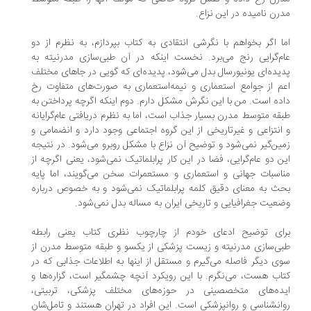
رن نامیده در این نزاع.
ا اگر بخواهم با نگرشی انتقادی به کتاب بپردازم، به نظرم از دو
م‌گرایی رنج می‌برد. نخست اینکه در آن طبی‌سازی مدرنیته به
یده‌ای یونیورسال بدل می‌شود، پدیده‌ای که گویی در جاهای مختلف
م از جوامع استعماری و نیمه‌استعماری به صورت‌های متفاوت رخ
ده است. من با این نگرش مشکل دارم. دوم اینکه اگرچه پرداختن به
قه متوسط مدرن بسیار جذاب است، اما به نظرم دریافتی عام‌گرایانه
انتزاعی و غیرتاریخی از این گروه اجتماعی وجود دارد و انضمامی و
ین‌گیر نمی‌شود و توضیح آن نزاع با مشکل روبرو می‌شود. در نتیجه
ن دو عام‌گرایی، فضا در این کار پرابلماتیک نمی‌شود، یعنی اگرچه از
اسبات جهانی و استعماری و مستعمرات سخن می‌گویند، اما پایه
ث به معنای دقیق کلمه پرابلماتیک نمی‌شود و به خصوص درباره
عیت جغرافیایی و تاریخی ایران به مساله بدل نمی‌شود.
ای توضیح ادعای خودم از چارچوب نظری کتاب یعنی رابطه
ی‌سازی مدرنیته و زیست پزشکی از یکسو و طبقه متوسط مدرن از
ی دیگر فاصله می‌گیرم و مستقل از اینها به اطلاعات جذابی که در
اب هست، می‌نگرم. با این رویکرد آنچه چشمگیر است، گزاره‌ها و
ده‌های متخصصینی در حوزه‌های مختلف پزشکی، تربیتی،
انشناسی و روانپزشکی است. این افراد در تهران هستند و تامل‌شان