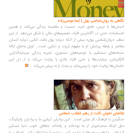
اهی به روان‌شناسی پول | ایما موسی‌زاده
سان‌ها با ترس، طمع، امید، حسرت و مقایسه زندگی می‌کنند و همین
ساسات، حتی در آگاه‌ترین افراد، تصمیم‌های مالی را شکل می‌دهد. از این
ظر، «روان‌شناسی پول» بیش از آنکه درباره پول باشد، کتابی درباره انسان
اصر و رابطه پرتنش او با مفهوم ثروت و دارایی است... اوزل به‌جای ارائه
خه‌های مستقیم یا توصیه‌های دستوری، تجربه زندگی سرمایه‌گذاران،
رآفرینان، میلیاردرها و حتی افراد عادی را روایت می‌کند و از دل این
ستان‌ها روایت خود را برمی‌سازد و بحث را به پیش می‌راند
...
اضای اخوان ثالث از رهبر انقلاب اسلامی
گیدن با فرهنگ کار عبثی است... این برادران آریایی ما و برادران وایکینگ،
ل اینکه سحرخیزتر از ما بوده‌اند و رفته‌اند جاهای خوب دنیا مسکن
ده‌اند... ما همین چیزها را نداریم. کسی نداریم از ما انتقاد بکند... استالین با