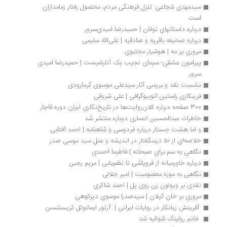
سیدمهدی شجاعی: تنزل فرهنگی مردم، محصول رفتار زمامداران 
است
درباره داستانهای توفان | حمیدرضا امیدی‌سرور
درباره صحیفه باقریه و صادقیه | علی‌الله سلیمی
مروری بر مه | هوشیار مجتبوی
پیرامون عشقی؛ سیمای نجیب یک آنارشیست | حمیدرضا امیدی 
سرور
نشست نقد و بررسی آثار سیدعلی موسوی گرمارودی 
فریبکاری راستین اتوبیوگرافی | علی شروقی
300 صفحه درباره کلان‌روایت‌ها در تاریخ‌نگاری ایران دوره قاجار
خاطرات عبدالحسین انصاری دوباره منتشر شد
و اما هشت جستار درباره فردوسی و شاهنامه | احمد آفتابی
خلاصه‌ای از ۵۰ درسگفتار در اندیشه و عمل سید موسی صدر
نگاهی به سم برای صبحانه | فاطیما احمدی
درباره خاورمیانه از فروپاشی تا نظم‌یابی | مریم رجبی
نگاهی به موزه معصومیت | امیر جلالی
نقدی بر ویولون زن روی پل | احمد شاکری
مروری بر خان گیلان | سیدصدرا موسوی دیزکوهی 
 آفرینش زیانکار در روایات ایرانی |  آرتور ایمانوئل کریستنسن
 خانم رولینگ شوالیه شد 