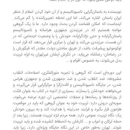
یسنده به باستان‌گرایی ناسیونالیسم و از آن خود کردن اسلام از منظر
ران باستان اشاره می‌کند، اما این لحظه تعیین‌کننده را گم می‌کند.
نجاست که امکان فضامند کردن بحث وجود دارد. ما با یک گروهی
اجه هستیم که در مرزبندی جمهوری هراسانه و ناسیونالیسم
ستان‌گرایانه و حتی نژادگرایانه، خودش را با وضعیت اجتماعی که در
 هست، مرزبندی می‌کند و تهران را مرکزی قرار می‌دهد که قرار است
کوموتیو پیشرفت باشد، از طریق ساختن دولت مقتدر که فیگورش را
 رضاخان- رضاشاه می‌یابد. در نگرش ایشان غیرتهران به ابژه تربیت
ل می‌شوند، به خصوص اقوام و ...
ن دوره‌ای است که گروهی با تجربه منورالفکری، اصلاحات، انقلاب
روطه، ضد انقلاب شدن و ضد جمهوری شدن و جمهوری هراس
ن، در جایگاه ناسیونالیستی و اقتدارگرا و مرکزگرایی قرار می‌گیرند و
‌خواهند خودشان را بسازند. بسیاری از آنچه در کتاب به عنوان فکت
 روزنامه‌ها و رسانه‌ها و مجلات تخصصی آن دوره عرضه می‌شود،
یه‌ای درونی دارد: تربیت خود به عنوان گروهی که باید در موقعیت
مون قرار بگیرد و فرآیند مدرنیته را هدایت کند و به بیرون خودش
 نگاه تربیت عمومی دارد. همه مردم ابژه تربیت هستند، زیرا بعد از
له ترکان و اعراب و ... کارشان به انحطاط کشیده شده و باید تربیت
ند. تهران به‌طور خاص در این نگاه جایگاه ویژه‌ای دارد، زیرا باید