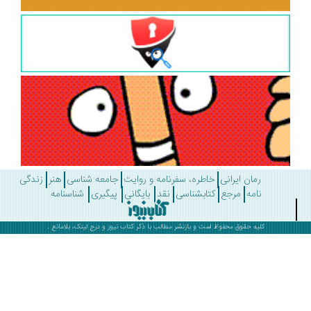
رمان ایرانی
خاطره، سفرنامه و روایت
جامعه شناسی
هنر
زندگی
نامه
مرجع
کتابشناسی
نقد
بایگانی
پیگیری
شناسنامه
کلیه حقوق محفوظ است و بازنشر مطالب با ذکر
کتاب نیوز
و درج لینک، بلامانع .