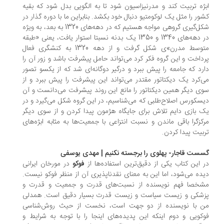
ژه تربیت کند و مدرنیزاسیون شود تا به الگویی بدل شود که بقیه
ور را مثل یک لوکومتیو دنبال خود بکشد. بنابراین ما با دوره گذار در
شکل‌گیری گروهی مواجه هستیم که در دهه‌های 1320 به بعد، به ویژه
در دهه‌های 1340 و 1350 یک بدنه نسبتا استوار یافت، یعنی «طبقه
متوسط مدرن»ی شکل گرفت و از دهه 1320 به کنشگری فعال
داخت و این گروه فکر کرد می‌تواند حامل پیشرفت باشد و زور آن را
رد که جامعه را پیش ببرد و درگیر دوگانه‌ای شد که از یکسو تصور
‌کرد یک دیکتاتور مقتدر می‌تواند این پیشرفت را پیش ببرد و از
ی دیگر همین دیکتاتور را مانع این روند پیشرفت می‌دانست و آن
سکورس اصلاح‌طلبی که می‌شناسیم، در این گروه شکل می‌گیرد و در
 بازی دایم تلاش برای جایگاه هژمون پیدا کردن و از سوی دیگر
کزگرا باقی ماندن و نسبت انتزاعی با جمعیت‌ها به مثابه ابژه‌های
بیت پیدا کردن.
ست قاجار- پهلوی را برجسته نکنیم | مهدی یوسفی
 این کتاب یکی از دقیق‌ترین استفاده‌ها از
فوکو
در مورخان ایرانی
ده می‌شود، اما این به معنای نقدناپذیری آن از منظر فوکو نیست.
خصا فهم نویسنده از نسبت‌های قدرت و جمعیت و قدرت و
شکی و زیست سیاست و زیست قدرت بسیار دقیق است. همدلی
 با نویسنده از دو جهت است، نخست از حیث روش‌شناسی
کویی و دوم اینکه این پدیده‌های اینجا را با توجه به شرایط و