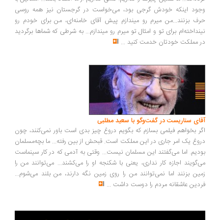
ود اینکه خودش گرجی بود، می‌خواست در گرجستان نیز همه روسی
ف بزنند...من میرم رو میندازم پیش آقای خامنه‌ای، من برای خودم رو
نداخته‌ام برای تو و امثال تو میرم رو میندازم... به شرطی که شماها برگردید
 مملکت خودتان خدمت کنید
...
ای سناریست در گفت‌وگو با سعید مطلبی
ر بخواهم فیلمی بسازم که بگویم دروغ چیز بدی است باور نمی‌کنند، چون
وغ یک امر جاری در این مملکت است. قبحش از بین رفته... ما بچه‌مسلمان
دیم. اما می‌گفتند این مسلمان نیست... وقتی به آدمی که در کار سینماست
‌گویند اجازه کار نداری، یعنی با شکنجه او را می‌کشند... می‌توانند من را
ین بزنند اما نمی‌توانند من را روی زمین نگه دارند، من بلند می‌شوم...
دین عاشقانه مردم را دوست داشت
...