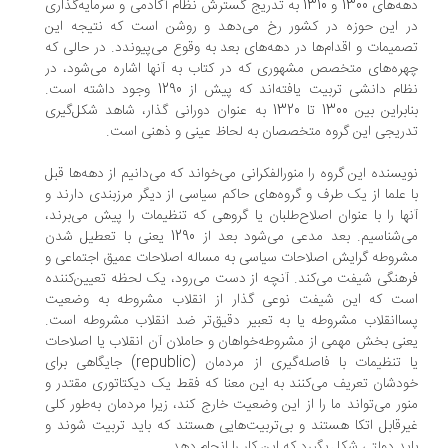
دهه‌های 1300 و 1310 به تدریج گسترش نظام آکادمی و سرمایه‌گذاری
 این حوزه در کشور رخ می‌دهد و روشن است که نتیجه این
میمات و اقدام‌ها در دهه‌های بعد به وقوع می‌پیوندد. در حالی که
ره‌های متخصص مشهوری که در کتاب به آنها اشاره می‌شود، در
نظام دانشی تربیت یافته‌اند که پیش از 1290 وجود داشته است.
بنابراین بین 1300 تا 1320 به عنوان دورانی گذار، شاهد شکل‌گیری
ریجی این گروه متخصصان به لحاظ عینی و ذهنی است.
یسنده این گروه را منورالفکرانی می‌خواند که می‌دانیم از دهه‌ها قبل
 علما از یک طرف و گروه‌های حاکم سیاسی از دیگر مرزبندی دارند و
ها را با عنوان اصلاح‌طلبان یا گروهی که تنظیمات را پیش می‌برند،
می‌شناسیم. بعد مدعی می‌شود بعد از 1290 یعنی با تعطیل شدن
روطه گرایش اصلاحات سیاسی به مساله اصلاحات عمیق اجتماعی و
هنگی شیفت می‌کند. آنچه از دست می‌رود، یک لحظه تعیین‌کننده
ت که این شیفت نوعی گذار از انقلاب مشروطه به وضعیت
اانقلاب مشروطه یا به تعبیر دقیق‌تر ضد انقلاب مشروطه است.
نی بخش مهمی از مشروطه‌خواهان و حاملان آن انقلاب یا اصلاحات
یا تنظیمات با فاصله‌گیری از مردمان (republic) جایگاهی برای
دشان تعریف می‌کنند به این معنا که فقط یک دیکتاتوری مقتدر و
ور می‌تواند ما را از این وضعیت خارج کند، زیرا مردمان به‌طور کلی
رقابل اتکا هستند و بی‌تربیت‌هایی هستند که باید تربیت شوند و
ید دولتی شکل بگیرد که این کار را انجام دهد.