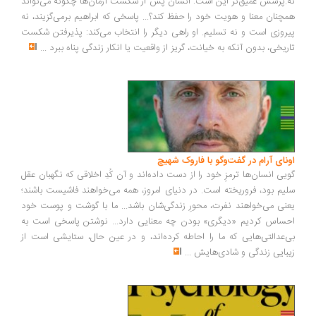
.پرسش عمیق‌تر این است: انسان پس از شکست آرمان‌ها چگونه می‌تواند
چنان معنا و هویت خود را حفظ کند؟... پاسخی که ابراهیم برمی‌گزیند، نه
روزی است و نه تسلیم. او راهی دیگر را انتخاب می‌کند: پذیرفتن شکست
ریخی، بدون آنکه به خیانت، گریز از واقعیت یا انکار زندگی پناه ببرد
...
ونای آرام در گفت‌وگو با فاروک شهیچ
یی انسان‌ها ترمزِ خود را از دست داده‌اند و آن کُدِ اخلاقی که نگهبان عقل
یم بود، فروریخته است. در دنیای امروز، همه می‌خواهند فاشیست باشند؛
نی می‌خواهند نفرت، محورِ زندگی‌شان باشد... ما با گوشت و پوست خود
ساس کردیم «دیگری» بودن چه معنایی دارد... نوشتن پاسخی است به
‌عدالتی‌هایی که ما را احاطه کرده‌اند، و در عین حال، ستایشی است از
بایی زندگی و شادی‌هایش
...