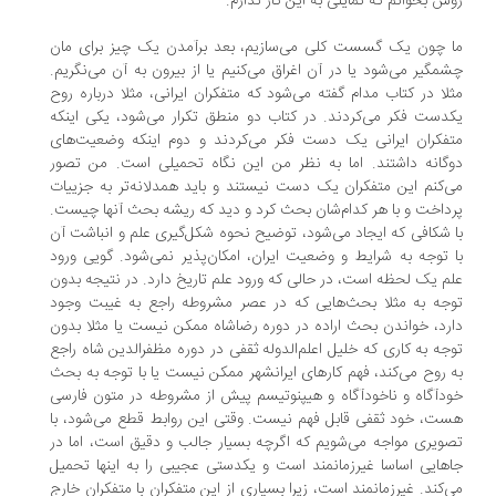
ش بخوانم که تمایلی به این کار ندارم.
 چون یک گسست کلی می‌سازیم، بعد برآمدن یک چیز برای مان
مگیر می‌شود یا در آن اغراق می‌کنیم یا از بیرون به آن می‌نگریم.
لا در کتاب مدام گفته می‌شود که متفکران ایرانی، مثلا درباره روح
دست فکر می‌کردند. در کتاب دو منطق تکرار می‌شود، یکی اینکه
فکران ایرانی یک دست فکر می‌کردند و دوم اینکه وضعیت‌های
گانه داشتند. اما به نظر من این نگاه تحمیلی است. من تصور
‌کنم این متفکران یک دست نیستند و باید همدلانه‌تر به جزییات
داخت و با هر کدام‌شان بحث کرد و دید که ریشه بحث آنها چیست.
 شکافی که ایجاد می‌شود، توضیح نحوه شکل‌گیری علم و انباشت آن
 توجه به شرایط و وضعیت ایران، امکان‌پذیر نمی‌شود. گویی ورود
م یک لحظه است، در حالی که ورود علم تاریخ دارد. در نتیجه بدون
جه به مثلا بحث‌هایی که در عصر مشروطه راجع به غیبت وجود
رد، خواندن بحث اراده در دوره رضاشاه ممکن نیست یا مثلا بدون
جه به کاری که خلیل اعلم‌الدوله ثقفی در دوره مظفرالدین شاه راجع
 روح می‌کند، فهم کارهای ایرانشهر ممکن نیست یا با توجه به بحث
دآگاه و ناخودآگاه و هیپنوتیسم پیش از مشروطه در متون فارسی
ت، خود ثقفی قابل فهم نیست. وقتی این روابط قطع می‌شود، با
ویری مواجه می‌شویم که اگرچه بسیار جالب و دقیق است، اما در
هایی اساسا غیرزمانمند است و یکدستی عجیبی را به اینها تحمیل
‌کند. غیرزمانمند است، زیرا بسیاری از این متفکران با متفکران خارج