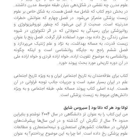
وم مدرن چه نقشی در شکل‌دهی بنیان طبقه متوسط مدرن داشتند.
 بخش دوم کتاب که شامل سه فصل هست، به شکل خاص بر علوم
ست پزشکی متمرکز می‌شود. در فصل چهارم که عنوانش خطرات
رنیته است، صحبت از این می‌شود که چطور نوروفیزیولوژی و
انپزشکی برای رسیدگی به تحولاتی که در اثر تکنولوژی در شیوه
تی زندگی رخ داده بود، مورد استفاده قرار گرفت. فصل پنج با عنوان
ست قدرت، به مساله بهداشت، به نژاد و علم ژنتیک می‌پردازد و
ل ششم راجع به جایگاه روانشناسی است و اینکه چگونه
انشناسی به موضوع تقویت اراده، خواه اراده فردی و خواه اراده ملی
 آن دوره تاریخی مورد بحث پیوند خورد.
اب برای علاقه‌مندان به تاریخ اجتماعی ایران و به ویژه تاریخ اجتماعی
م در ایران بسیار مفید است و جزییات جالب توجه فراوانی در آن
ت. ایده اصلی کتاب پیوند مساله علم، طبقه اجتماعی و به ویژه
نش‌های مربوط به زیست پزشکی است.
انا بود هر که دانا بود | سیروس شایق
من این کتاب را به عنوان تز دانشگاهی در سال 2004 نوشتم و بنابراین
حدود 20 سال از نگارش آن گذشته و در این سال‌ها پیشرفت‌های
اوانی در مطالعات کشورهای استعماری و نیمه‌استمعاری و مطالعات
وم پزشکی رخ داده است. اما چرا به این موضوع پرداختم؟ به عنوان