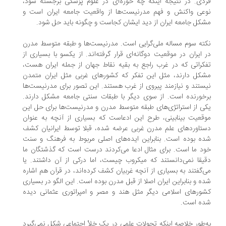
دی. در نتیجه اینکه چه حوزه‌ای در علوم پزشکی برجسته شود،
عی واکنش و فهم مدرنیست‌ها از واقعیت جامعه ایران است و
کل جامعه ایران از دید ایشان کجاست و چگونه باید حل شود.
ته سوم مساله ملی‌گرایی است. مدرنیست‌ها و طبقه متوسط مدرن
 ایران در موقعیت دوگانه‌ای قرار گرفته‌اند. از یکسو با بسیاری از
کراتی که در غرب راجع به بقیه نقاط جهان از جمله ایران هست،
کل دارند، مثل این تفکر که کشورهای غربی مثل ایران متمدن
ستند و نیازمند پیروی از غرب هستند. این تصور برای مدرنیست‌ها
خورنده است. از سوی دیگر با طبقات سنتی جامعه مشکل دارند.
ی از استراتژی‌های طبقه متوسط مدرن و مدرنیست‌ها برای حل این
قعیت بینابینی، طرح این ادعاست که بسیاری از آنچه به عنوان
تاوردهای علم مدرن غربی عرضه شده، قبلا توسط ایرانیان کشف
ه بوده است. بنابراین ایده‌های اصلی مربوط به فرهنگ و سنت
د ما است. برای مثال ادعا می‌کردند درست است که گذشتگان ما
یقا نمی‌دانستند که میکروب چیست، اما درکی از آن داشتند. یا
‌گفتند به بسیاری از آنچه غربیان کشف کرده‌اند، در قرآن هم اشاره
ه و بنابراین ایران اصلا از قبل مدرن بوده است. این الگو در بسیاری
ورهای اسلامی دیگر مثل هند و مصر و امپراتوری عثمانی دیده
ه است.
‌طور خلاصه اینکه تحولات علمی در یک خلأ اجتماعی شکل نمی‌گیرد