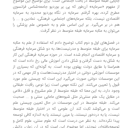
یابی طبقه متوسط در بافت اجتماعی است. برای توضیح این موضوع
 مفهوم «سرمایه» آن‌طور که پی یر بوردیو جامعه‌شناس فرانسوی
رح کرده، بهره گرفتم. سرمایه در نگاه بوردیو محدود به سرمایه
تصادی نیست، بلکه سرمایه‌های اجتماعی، فرهنگی، نمادین و ... را
 در بر می‌گیرد. بر این اساس علم و به خصوص علم پزشکی را
‌توان به مثابه سرمایه طبقه متوسط در نظر گرفت.
 فصل‌های اول و دوم کتاب توضیح دادم که استفاده از علم به مثابه
مایه برای طبقه متوسط و مدرنیست‌ها، به دو شکل سرمایه فرهنگی
سرمایه اقتصادی انجام شده است. در حوزه سرمایه فرهنگی این کار
 شکل به دست گرفتن و شکل دادن آموزش عالی رخ داده است که
راستا با علایق دولت پهلوی بوده است. به گونه‌ای که بسیاری از
سسات آموزشی دولتی در اختیار مدرنیست‌هاست و کار مهمی که در
ن موسسات دولتی صورت می‌گیرد این است که چیستی علم مورد
ول را تعیین می‌کنند. این نکته مهمی است زیرا نوعی رقابت طبقاتی
ود دارد، به این معنا که طبقه متوسط از علم مشروع و قابل دفاعی
 مقابل یک علم سنتی‌تر مثل شیوه‌های مامایی سنتی و ... صحبت
‌کند. طبقه متوسط در این موسسات در حال تعیین چیستی علم
ت و می‌کوشد ثابت کند آن علومی که در اختیار طبقه متوسط
ست، یا به دردخور نیستند، یا عینی نیستند یا به اندازه کافی توسعه
دا نکرده‌اند. به نظر من درست است که علوم سنتی، علوم کامل و
سعه‌یافته‌ای نبودند، اما موضوع این است که در آن زمان، دانش