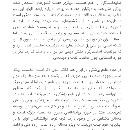
لیدکنندگان آن علم هستند، دیگری قطب کشورهای استعمار شده
رگی مثل هند و دیگران. مطالعات زیادی درباره رابطه نابرابر این دو
ب به لحاظ ملاحظات علمی صورت گرفته است، مثلا ممکن است
تاوردهای علمی در این کشورهای استعمارزده تولید اما باید به
ورهای قطب اول برای تایید و تفسیر و به رسمیت شناخته شدن
ستاده شود. یعنی غلبه تفسیری و ارزیابی با قطب غربی است. اما
اله ایران در دوره‌ای که من بررسی کردم این است که بیرون از این
که اصلی دو متروپل است، یعنی نه موقعیت استعمار شده دارد و
 موقعیت استعمارگر و نقش مهمی در این داد و ستد ندارد، مگر در
ارد استثنایی چون صنعت نفت و مهندسی.
 مورد علوم پزشکی در ایران هم نکاتی قابل ذکر است. نخست اینکه
شی وجود دارد به این صورت که از یکسو طبقه متوسط یک نوع
ترسی انحصاری یا شبه‌انحصاری به این علوم دارد، اما از سوی دیگر
‌خواهد که باقی جامعه به شکلی عمل کند که مطابق
تورالعمل‌هایی است که آن علوم پزشکی صادر می‌کنند. این تنش در
ورهای دیگر هم هست. نکته دوم اینکه علوم پزشکی نوعی واکنش
 واقعیت اجتماعی در ایران هستند و در خلأ اخذ نمی‌شوند و توسعه
ی‌یابند. مثلا در حوزه روانشناسی مدرن که بسیار بزرگ است و
ائل مختلفی در آن وجود دارد، آنچه توجه روانشناسان اولیه را در
ران به خود جلب می‌کند، به ویژه مساله اراده است، اراده ملی و اراده