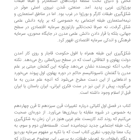
لی و دنیای تحت سلطه دولت‌های استعمارگر و طبعا طبقات
رژوازی غربی پدید آمد. صنعتی شدن نیروی اصلی موثر در
ل‌گیری طبقات کارگر و بورژوا در غرب بود. اما در مناطق استعماری و
مه‌استعماری طبقه اجتماعی به خصوصی که بر پایه دانش علمی
ل گرفت، نه صرفا تحت‌تاثیر بازتوزیع سرمایه اقتصادی در سطح
انی، بلکه با قرار دادن دانش علمی مدرن در جایگاه محوری، سرمایه
هنگی و اندکی سرمایه اقتصادی ظهور کرد.
ل‌گیری این طبقه همراه با افول حکومت قاجار و روی کار آمدن
لت پهلوی و اتفاقاتی است که در سطح بین‌المللی رخ می‌دهد. نکته
لب آنکه نویسنده نشان می‌دهد چگونه این گفتمان مبتنی بر علم
رن با گفتمان ناسیونالیسم حاکم در دوره پهلوی اول پیوند می‌خورد
ادعاهایی از این دست مطرح می‌شود که آنچه علم مدرن به ما
‌گوید، پیش از این نیز در سنت فکری ایرانی، ایران باستان یا ایران
ل از اسلام وجود داشته است.
اب در فصل اول کلیاتی درباره تغییرات قرن سیزدهم تا قرن چهاردهم
 خصوص در شیوه مقابله با بیماری‌ها می‌آورد. از دوره‌ای صحبت
‌کنیم که روند کند کاربست علم غربی هنوز در آن زمان به شکل‌گیری
 طبقه اجتماعی جدید نینجامیده است. فلسفه‌های دوم و سوم، به
 معنا چارچوب نظری کتاب است که با تکیه بر مفهوم سرمایه بوردیو
نگاه رابطه‌ای به تعریف طبقات، به بررسی این موضوع می‌پردازد که