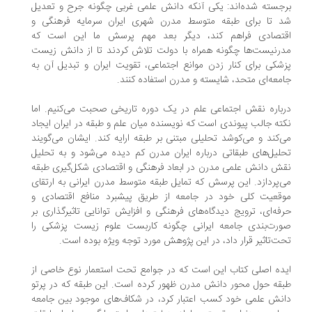
جسته شده‌اند: یکی آنکه دانش علمی غربی چگونه جرح و تعدیل
 تا برای طبقه متوسط مدرن شهری ایران سرمایه فرهنگی و
تصادی فراهم کند، دیگر بعد مهم پرسش ما این است که
رنیست‌ها چگونه همراه با دولت تلاش کردند تا از دانش زیست
شکی برای کنار زدن موانع اجتماعی، تقویت ایران و تبدیل آن به
معه‌ای متحد، شایسته و مدرن استفاده کنند.
باره نقش اجتماعی علم در یک دوره تاریخی صحبت می‌کنیم. اما
ته جالب پیوندی است که نویسنده میان علم و طبقه در ایران ایجاد
‌کند و می‌کوشد تحلیلی مبتنی بر طبقه ارایه کند. ایشان می‌گویند
لیل‌های طبقاتی درباره ایران مدرن کم دیده می‌شود و به تحلیل
ش دانش علمی مدرن در ابعاد فرهنگی و اقتصادی شکل‌گیری طبقه
‌پردازد. این پرسش که تمایل طبقه متوسط مدرن ایرانی به ارتقای
قعیت کلی خود در جامعه از طریق پیشبرد منافع اقتصادی و
فه‌ای، ترویج دیدگاه‌های فرهنگی و افزایش توانایی تاثیرگذاری بر
رت‌بندی جامعه ایرانی چگونه کاربست علوم زیست پزشکی را
ت‌تاثیر قرار داد، در این پژوهش مورد توجه ویژه بوده است.
ده اصلی کتاب این است که در جوامع تحت استعمار نوع خاصی از
قه حول محور دانش مدرن ظهور کرده است. این طبقه که در پرتو
نش علمی خود کسب اعتبار کرد، در شکاف‌های موجود بین جامعه