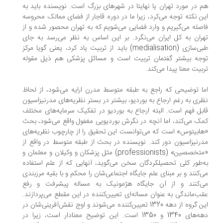
 در مورد تهران یا نهایتا در شهرهای بزرگ است. نویسنده باید به
ن نکته توجه می‌کرد، زیرا ما در دوره قاجار از فضای ممالک محروسه
صله می‌گیریم و وارد فضایی می‌شویم که به تهران محصور شده و از
ران به کل ایران می‌نگرد. بر این اساس به نظر می‌رسد به جای
طبی‌سازی (medialisation) باید از تربیت یاد کرد، یعنی گویا مرکز
جه بیشتر گفتمان تربیت است و مسائل پزشکی هم ذیل مقوله
بیت معنا پیدا می‌کند.
ا توضیحی که راجع به طبقه متوسط مدرن ارایه می‌شود، از لحاظ
ری به رغم ارجاع به بوردیو، بیشتر در بستر نظریه‌های مدرنیزاسیون
بل فهم است. البته ارجاع به بوردیو در تفکیک سرمایه‌های مختلف
ک می‌کند، اما آنچه در نگرش بوردیویی مغفول واقع می‌شود، بحث
ابیتوس» است که می‌توانست این تحقیق را از چارچوب نظریه‌های
رنیزاسیون دور کند. نویسنده در بحث از طبقه متوسط در واقع از
«متخصصین» (professionists) مثل پزشکان و وکیلان و معلمان و
‌طور کلی تحصیلکردگان سخن می‌گوید، آنهایی که از علم استفاده
‌کنند و بر مبنای علم جایگاه اجتماعی‌شان را محکم و با بقیه مرزبندی
‌کنند و از آن جایگاه هژمونیک به مساله پیشرفت و رفع
ب‌ماندگی به عنوان مساله‌ای تعیین‌کننده در این مقطع می‌پردازند.
این گروه از دهه 1320 تعیین‌کننده می‌شوند و اوج نقش‌آفرینی‌شان در
دهه‌های 1340 و 1350 است. این توضیح معنادار است، زیرا در