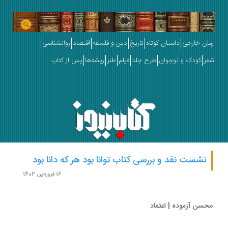
ان خارجی
داستان کوتاه
تاریخ
دین و فلسفه
اقتصاد
روانشناسی
ر
کودک و نوجوان
طرح جلد
فیلم
طنز
ریشه‌ها
پس از کتاب
نشست نقد و بررسی کتاب توانا بود هر که دانا بود
16 فروردین 1402
سن آزموده | اعتماد