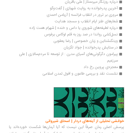
درباره روزنگار میرممتاز | علی باقریان
آخرین پدرخوانده به روایت شهبازی | گفت‌وگو
مروری بر ترور در انقلاب فرانسه | آریامن احمدی
شعارهای طنز ایام انقلاب و مسجد هدایت
درباره لطیفه‌‌‌‌‌‌های شوروی یا داس و خنده | شهرام همت زاده
نسل‌کشی رواندا در صد روز به قلم لوکاس برفوس
ویتگنشتاین و زبان خصوصی | رضا یعقوبی
در ستایش پدرخوانده | جواد لگزیان
پیرامون دگرگونی‌های آسیای مدرن : از توسعه تا مردم‌سالاری | علی 
سرزعیم
معجزه‌ی پروین رخ داد 
نشست نقد و بررسی طاعون و افول تمدن اسلامی
انشی تحلیلی از آینه‌های دردار | اسحاق شیروانی
سش اصلی رمان صرفاً این نیست که آیا آرمان‌ها شکست خورده‌اند یا