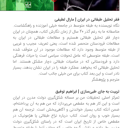
ر تحلیل طبقاتی در ایران | مارال لطیفی
اه نویسنده به طبقه متوسط در جامعه خیلی آموزنده و راهگشاست.
متاسفانه ما به رغم گذر 20 سال از زمان نگارش کتاب، همچنان در ایران
ار فقر تحلیل طبقاتی هستیم و مطالعات طبقاتی در ایران به
العات فرودستان منحصر شده است، یعنی تعریف عجیب و غریبی
 طبقه متوسط وجود دارد که مطالعات موجود در آن متوقف شده
ت، طبقه متوسطی که عامل تحولات سیاسی است یا حیات فرهنگی
رد و فرودستانی که در مناسبات طبقاتی دچار مشکل هستند. اما
لیل طبقاتی که بخواهد عملکرد طبقه را در ایران نشان بدهد، بسیار
در است و این بعد کتاب برای من خیلی جالب است.
رجم و پژوهشگر
بیت به جای طبی‌سازی | ابراهیم توفیق
رکز اصلی تحقیقات من بر مساله شکل‌گیری دولت مدرن در ایران
ت و این کار هم به مقطعی می‌پردازد که من هم به آن پرداخته‌ام،
ن آنکه کتاب بسیار خواندنی و آگاهی‌بخش است. ترجمه آن هم
یار خوب و روان است. کتاب درباره نزاع طبقاتی یا هژمونیک در
طعی خاص از تاریخ ایران است که در راستای شکل‌گیری دولت
رن رخ داده و نقش گروه خاصی که مولف آنها را طبقه متوسط