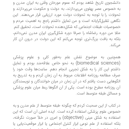
نشجوی تاریخ شاهد بودم که عموم مورخان وقتی به ایران مدرن و
 خصوص عصر پهلوی می‌پردازند، به دولت و حکومت می‌پردازند و
ولات را با توجه به تحولات دولت مورد ارزیابی قرار می‌دهند. این
اهی تقلیل‌گرایانه است و من تمایل داشتم راجع به اهمیت مردم و
وصیات طبقات اجتماعی که شکل‌دهنده تحولات است، تحقیق کنم.
لا من دوره رضاشاه را صرفا دوره شکل‌گیری ایران مدرن نمی‌دانم،
که به بافت بزرگ‌تری توجه می‌کنم که این دولت در درون آن کار
‌کند.
چنین به موضوع نقش علم به‌طور کلی و علوم پزشکی
(biomedical sciences) به نحو خاص علاقه‌مند بودم و تمایل
شتم این کار را به شکل تجربی انجام دهم. ساعت‌ها وقت خود را
ف مطالعه روزنامه اطلاعات مربوط به آن زمان کردم و به تدریج به
گوهایی دست یافتم که در آن زمان در میان خوانندگان و نویسندگان
 روزنامه مطرح بوده است. یکی از آن الگوها ربط میان علوم پزشکی
مسائل طبقه متوسط است.
 کتاب از این صحبت کردم که چگونه طبقه متوسط از علم مدرن و به
وص علوم پزشکی استفاده کرده است. ایده اصلی آن است که این
استفاده به شکل عینی (objective) و امری در خلأ صورت نگرفته،
که استفاده از علم نوعی ابزار کنترل اجتماعی یا ابزار موقعیت‌یابی یا