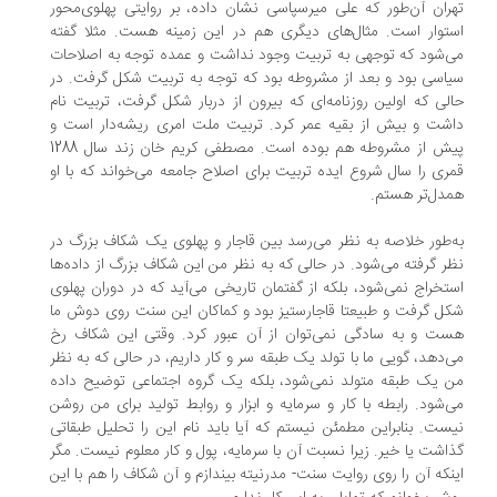
ران آن‌طور که علی میرسپاسی نشان داده، بر روایتی پهلوی‌محور
توار است. مثال‌های دیگری هم در این زمینه هست. مثلا گفته
‌شود که توجهی به تربیت وجود نداشت و عمده توجه به اصلاحات
اسی بود و بعد از مشروطه بود که توجه به تربیت شکل گرفت. در
لی که اولین روزنامه‌ای که بیرون از دربار شکل گرفت، تربیت نام
شت و بیش از بقیه عمر کرد. تربیت ملت امری ریشه‌دار است و
پیش از مشروطه هم بوده است. مصطفی کریم خان زند سال 1288
ری را سال شروع ایده تربیت برای اصلاح جامعه می‌خواند که با او
دل‌تر هستم.
‌طور خلاصه به نظر می‌رسد بین قاجار و پهلوی یک شکاف بزرگ در
ر گرفته می‌شود. در حالی که به نظر من این شکاف بزرگ از داده‌ها
تخراج نمی‌شود، بلکه از گفتمان تاریخی می‌آید که در دوران پهلوی
ل گرفت و طبیعتا قاجارستیز بود و کماکان این سنت روی دوش ما
ت و به سادگی نمی‌توان از آن عبور کرد. وقتی این شکاف رخ
‌دهد، گویی ما با تولد یک طبقه سر و کار داریم، در حالی که به نظر
 یک طبقه متولد نمی‌شود، بلکه یک گروه اجتماعی توضیح داده
‌شود. رابطه با کار و سرمایه و ابزار و روابط تولید برای من روشن
ست. بنابراین مطمئن نیستم که آیا باید نام این را تحلیل طبقاتی
اشت یا خیر. زیرا نسبت آن با سرمایه، پول و کار معلوم نیست. مگر
نکه آن را روی روایت سنت- مدرنیته بیندازم و آن شکاف را هم با این