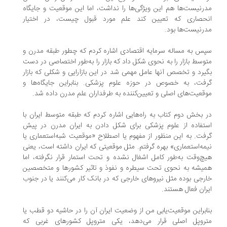
رنیست‌ها هم این ویژگی‌ها را نداشت، اما این موقعیت و جایگاه
حصاری که تعیین کند علم مورد قبول چیست، در اختیار
رنیست‌ها بود.
س به مساله سرمایه اقتصادی اشاره کردم که چطور طبقه مدرن و
وسط بازار را به نحوی شکل داد که بازار را به‌طور اختصاصی در دست
یرد و تخصص آنها عامل مهمی شد در این بازآرایی و شکلی که بازار
فت، به خصوص در حوزه علوم پزشکی. بنابراین جایگاه‌ها و
قعیت‌های اصلی و تعیین‌کننده به طرفداران علم مدرن داده شد.
 بخش دوم کتاب به راه‌هایی اشاره کردم که طبقه متوسط ایران با
تفاده از علوم پزشکی برای شکل دادن به ایران مدرن در پیش
فت. به این منظور از مفهوم یا اصطلاح «موقعیت شبه‌استعماری یا
مه‌استعماری» بهره گرفتم. مثل موقعیتی که ایران داشته است، یعنی
چ‌وقت به‌طور کامل اشغال نشده و تحت استمار قرار نگرفته، اما
یشه به نحوی تحت سیطره و نفوذ و تاثیر کشورها و متخصصین
رجی بوده مثل نیروهای خارجی که در بانک کار می‌کنند یا در جنوب
ران فعال هستند.
ابراین موقعیت‌یابی من از وضعیت ایران آن را در حاشیه دو قطب یا
روپل اصلی قرار می‌دهد، یکی متروپل کشورهای غربی که