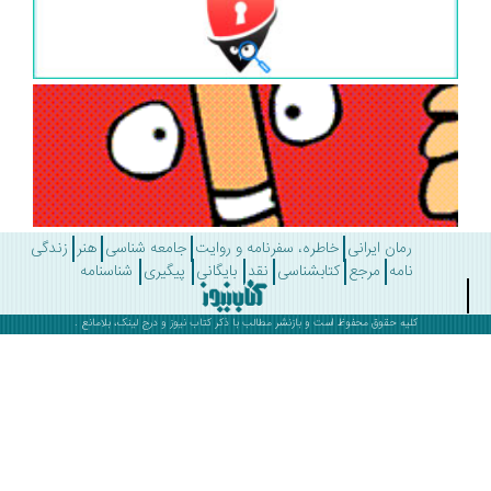
رمان ایرانی
خاطره، سفرنامه و روایت
جامعه شناسی
هنر
زندگی
نامه
مرجع
کتابشناسی
نقد
بایگانی
پیگیری
شناسنامه
کلیه حقوق محفوظ است و بازنشر مطالب با ذکر
کتاب نیوز
و درج لینک، بلامانع .