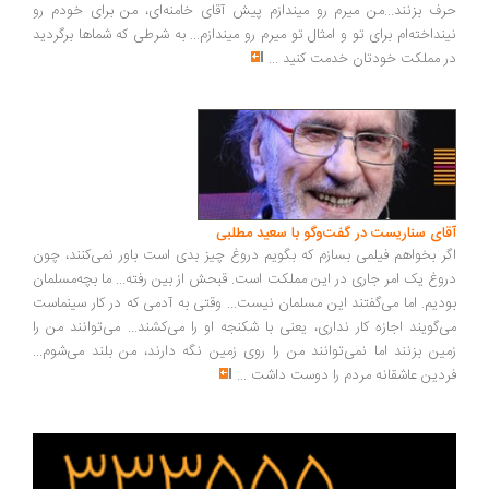
ف بزنند...من میرم رو میندازم پیش آقای خامنه‌ای، من برای خودم رو
نداخته‌ام برای تو و امثال تو میرم رو میندازم... به شرطی که شماها برگردید
 مملکت خودتان خدمت کنید
...
ای سناریست در گفت‌وگو با سعید مطلبی
ر بخواهم فیلمی بسازم که بگویم دروغ چیز بدی است باور نمی‌کنند، چون
وغ یک امر جاری در این مملکت است. قبحش از بین رفته... ما بچه‌مسلمان
دیم. اما می‌گفتند این مسلمان نیست... وقتی به آدمی که در کار سینماست
‌گویند اجازه کار نداری، یعنی با شکنجه او را می‌کشند... می‌توانند من را
ین بزنند اما نمی‌توانند من را روی زمین نگه دارند، من بلند می‌شوم...
دین عاشقانه مردم را دوست داشت
...