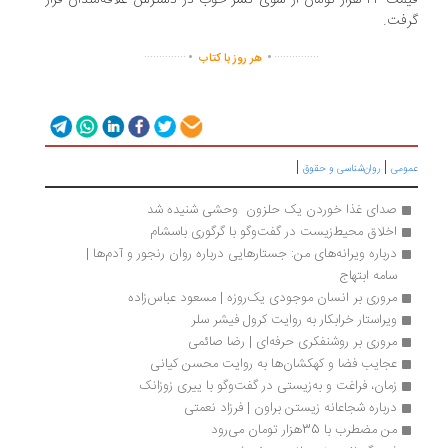
قیمت ۴۳ هزار تومان از سوی نشر خوب در دسترس علاقه‌مندان قرار
فت.
.
.
..............
...............
هر روز با کتاب
|
|
ومی
روان‌شناسی و حقوق
صدای غذا خوردن یک حلزون  وحشی شنیده شد
اخلاق محیط‌زیست در گفت‌وگو با گرگوری باسشام
درباره ویرانه‌های من: جستارهایی درباره‌ روان رنجور و آدم‌ها | 
سامه ابتهاج
مروری بر انسان موجودی یک‌روزه | مسعود عباس‌زاده
ویراستار خرابکار به روایت کرول فیشر سلر
مروری بر روشنفکری حرفه‌ای | رضا صائمی
عجایب فضا و کهکشان‌ها به روایت محسن کیانی 
زمان، فراغت و به‌زیستی در گفت‌وگو با ییری زوزانک
درباره شجاعانه زیستن براون | فرزاد نعمتی
من مضطرب با 35هزار تومان می‌رود