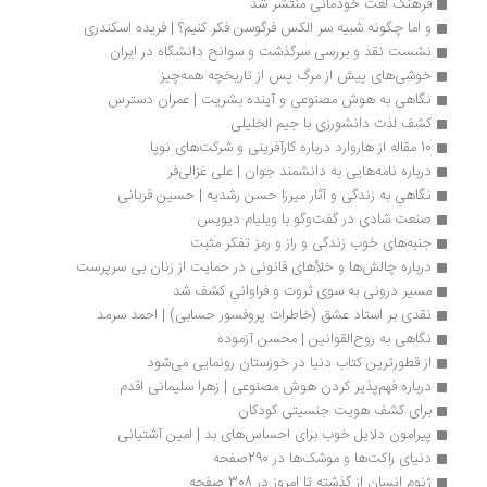
فرهنگ لغت خودمانی منتشر شد
و اما چگونه شبیه سر الکس فرگوسن فکر کنیم؟ | فریده اسکندری
نشست نقد و بررسی سرگذشت و سوانح دانشگاه در ایران
خوشی‌های پیش از مرگ پس از تاریخچه‌ همه‌چیز
نگاهی به هوش مصنوعی و آینده بشریت | عمران دسترس
کشف لذت دانشورزى با جیم الخلیلی
10 مقاله از هاروارد درباره کارآفرینی و شرکت‌های نوپا
درباره نامه‌هایی به دانشمند جوان | علی غزالی‌فر
نگاهی به زندگی و آثار میرزا حسن رشدیه | حسین قربانی
صنعت شادی در گفت‌وگو با ویلیام دیویس
جنبه‌های خوب زندگی و راز و رمز تفکر مثبت
درباره چالش‌ها و خلأهای قانونی در حمایت از زنان بی سرپرست
مسیر درونی به سوی ثروت و فراوانی کشف شد
نقدی بر استاد عشق (خاطرات پروفسور حسابی) | احمد سرمد
نگاهی به روح‌القوانین | محسن آزموده
از قطورترین کتاب دنیا در خوزستان رونمایی می‌شود
درباره فهم‌پذیر کردن هوش مصنوعی | زهرا سلیمانی اقدم
برای کشف هویت جنسیتی کودکان
پیرامون دلایل خوب برای احساس‌های بد | امین آشتیانی
دنیای راکت‌ها و موشک‌ها در 290صفحه
ژنوم انسان از گذشته تا امروز در 308 صفحه