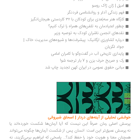
امیل | ژان ژاک روسو
فهم زندگی آدلر و روانشناسی فردنگر
کارگاه هنر سه‌بُعدی برای کودکان با ٣٢ کاردستی هیجان‌انگیز 
چطور اعتیادمان به تلفن‌های همراه را ترک کنیم؟
نقدهای انجمن ناشران کودک به توصیه وزیر
درباره کشاورزی ارگانیک: پیشرفت‌ها و شیوه‌های مدیریت خاک | 
جواد لگزیان
پایداری تاریخی آب در گفت‌وگو با کامران امامی 
رک و صریح حرف بزن و 7 بار ترجمه شو!
مبانی حقوق عمومی در ایران کهن تجدید چاپ شد
انشی تحلیلی از آینه‌های دردار | اسحاق شیروانی
سش اصلی رمان صرفاً این نیست که آیا آرمان‌ها شکست خورده‌اند یا
.پرسش عمیق‌تر این است: انسان پس از شکست آرمان‌ها چگونه می‌تواند
چنان معنا و هویت خود را حفظ کند؟... پاسخی که ابراهیم برمی‌گزیند، نه