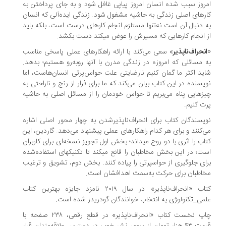
روز سبب شده انسان امروز پیاپی غافل شود و به جای پرداختن به
رهای اصلی زندگی به حاشیه مشغول شود. زندگی ایده‌آلی که انسان
 دنبال آن است نه‌تنها مستلزم انجام کارهای درست است، بلکه باید
انجام کارهایی که مسیرش را عوض می‎کند دست بکشد.
نحراف‌ناپذیر
» سعی می‌کند با ارائه راهکارهای عملی پاسخی مناسب
 مسائلی که امروزه در زندگی مدرن با آنها روبه‌رو هستیم؛ بدهد.
ید اکثر ما گمان کنیم نارضایتی علت حواس‌پرتی انسان‌هاست، اما
یسنده در این کتاب بیان می‌کند که ما برای فرار از رنج و ناراحتی به
زهایی پناه می‌بریم تا حواس خودمان را از مسائل اصلی به حاشیه
ت کنیم.
یسندگان کتاب برای انحراف‌ناپذیرشدن به چهار محور اصلی اشاره
‌کنند و برای هر کدام راهکارهای عملی پیشنهاد می‌دهد. گاردین، این
کتاب را اثری با دو روح می‎داند؛ بخش اول تجویز نسخه‌ای برای کاربران
است؛ در این بخش مخاطبان را قانع می‎کند تا تکنیک‎های استفاده‌شده
برای جلوگیری از حواس‎پرتی را پیاده کنند. بخش دوم، تشویق و ترغیب
اطبان برای حرکت به‌سمت اهدافشان است.
کتاب «انحراف‌ناپذیر» در سال ۲۰۱۹ نامزد جایزه بهترین کتاب
می_تکنولوژی به انتخاب خوانندگان گودریدز شده است.
چاپ نخست کتاب «انحراف‌ناپذیر» در قطع رقعی، ۲۳۸ صفحه با