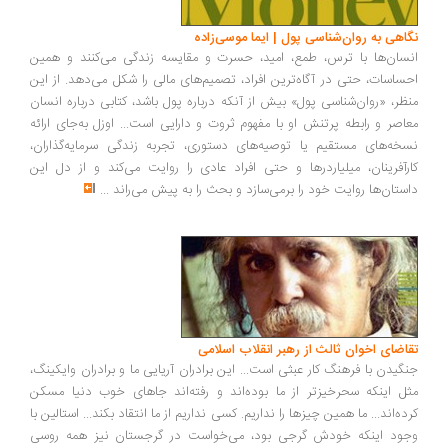
اهی به روان‌شناسی پول | ایما موسی‌زاده
سان‌ها با ترس، طمع، امید، حسرت و مقایسه زندگی می‌کنند و همین
ساسات، حتی در آگاه‌ترین افراد، تصمیم‌های مالی را شکل می‌دهد. از این
ظر، «روان‌شناسی پول» بیش از آنکه درباره پول باشد، کتابی درباره انسان
اصر و رابطه پرتنش او با مفهوم ثروت و دارایی است... اوزل به‌جای ارائه
خه‌های مستقیم یا توصیه‌های دستوری، تجربه زندگی سرمایه‌گذاران،
رآفرینان، میلیاردرها و حتی افراد عادی را روایت می‌کند و از دل این
ستان‌ها روایت خود را برمی‌سازد و بحث را به پیش می‌راند
...
اضای اخوان ثالث از رهبر انقلاب اسلامی
گیدن با فرهنگ کار عبثی است... این برادران آریایی ما و برادران وایکینگ،
ل اینکه سحرخیزتر از ما بوده‌اند و رفته‌اند جاهای خوب دنیا مسکن
ده‌اند... ما همین چیزها را نداریم. کسی نداریم از ما انتقاد بکند... استالین با
ود اینکه خودش گرجی بود، می‌خواست در گرجستان نیز همه روسی