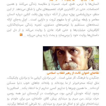
سان‌ها با ترس، طمع، امید، حسرت و مقایسه زندگی می‌کنند و همین
ساسات، حتی در آگاه‌ترین افراد، تصمیم‌های مالی را شکل می‌دهد. از این
ظر، «روان‌شناسی پول» بیش از آنکه درباره پول باشد، کتابی درباره انسان
اصر و رابطه پرتنش او با مفهوم ثروت و دارایی است... اوزل به‌جای ارائه
خه‌های مستقیم یا توصیه‌های دستوری، تجربه زندگی سرمایه‌گذاران،
رآفرینان، میلیاردرها و حتی افراد عادی را روایت می‌کند و از دل این
ستان‌ها روایت خود را برمی‌سازد و بحث را به پیش می‌راند
...
اضای اخوان ثالث از رهبر انقلاب اسلامی
گیدن با فرهنگ کار عبثی است... این برادران آریایی ما و برادران وایکینگ،
ل اینکه سحرخیزتر از ما بوده‌اند و رفته‌اند جاهای خوب دنیا مسکن
ده‌اند... ما همین چیزها را نداریم. کسی نداریم از ما انتقاد بکند... استالین با
ود اینکه خودش گرجی بود، می‌خواست در گرجستان نیز همه روسی
ف بزنند...من میرم رو میندازم پیش آقای خامنه‌ای، من برای خودم رو
نداخته‌ام برای تو و امثال تو میرم رو میندازم... به شرطی که شماها برگردید