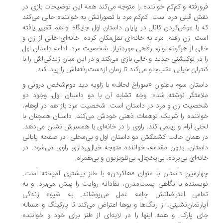
ورفته و کم‌کم خواننده را متوجه می‌کند همه این توضیحات بازی در
ش قبلی مرد است. کم‌کم مرد با تصوراتش به خواننده حالی می‌کند
 با عوض‌کردن کانال در پایان داستان اول جایگاه او هم تغییر یافته
ت. زن رفته. مرد به خانه‌ای نقل‌مکان کرده. خانه‌ای خالی از زن و
لی از هرگونه لوازم رفاهی موردنیاز. شخصیت مرد، ادامه داستان اول
 در لوکیشنی جدید و خالی بازی می‌کند و در این میان زندگی‌اش را با
ترلی خیالی عقب‌جلو می‌کند تا زمان ازدست‌رفته‌اش را پیدا کند.
ستان سوم باعنوان «سوراخ لحاف» با زاویه دید دوم‌شخص درونی و
امتگر نوشته ‌شده. وجه تشابه آن با دو داستان اول، وجود دو
صیت زن و مرد در داستان است. شخصیت مرد باز هم در اوهام،
اننده را شریک توهمات ذهنی خودش می‌کند. داستان همچنان با
نی آرام و ریتمی کند، راوی را در خانه‌ای با همسرش نشان می‌دهد.
 همان حالت کشمکش دو داستان اول و بی‌محلی. در صفحه‌ پایانی
ستان، بدون مقدمه، خواننده متوجه خیال‌پردازی راوی می‌شود. در
نه‌ای بی‌پرده، بی‌یخچال، بی‌تلویزیون و بی‌همراه.
ارمین داستان با عنوان «هاکردن» با طنز بیشتری آمیخته ‌است.
یسنده با نگاهی پست‌مدرن، نقادانه روایت را پیش می‌برد. و به
امی اعتراضاتش جامه‌ عمل می‌پوشاند. به شیوه‌ زندگی
ارتمان‌نشینی، از رنگ‌ها و بوها اعتراض می‌کند تا پارکینگ و مساله‌
ی پارک. و همه‌ اینها را در لایه‌ای از طنز برای خود و خواننده‌