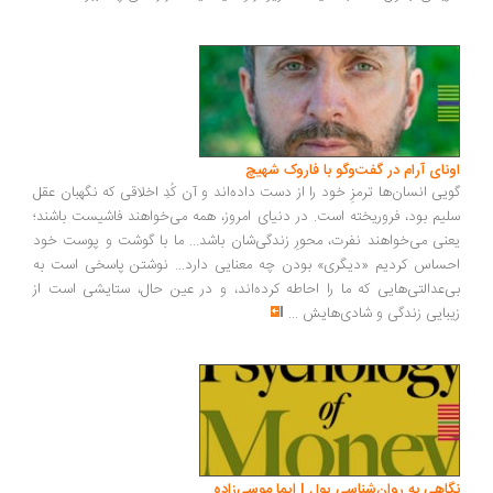
ونای آرام در گفت‌وگو با فاروک شهیچ
یی انسان‌ها ترمزِ خود را از دست داده‌اند و آن کُدِ اخلاقی که نگهبان عقل
یم بود، فروریخته است. در دنیای امروز، همه می‌خواهند فاشیست باشند؛
نی می‌خواهند نفرت، محورِ زندگی‌شان باشد... ما با گوشت و پوست خود
ساس کردیم «دیگری» بودن چه معنایی دارد... نوشتن پاسخی است به
‌عدالتی‌هایی که ما را احاطه کرده‌اند، و در عین حال، ستایشی است از
بایی زندگی و شادی‌هایش
...
اهی به روان‌شناسی پول | ایما موسی‌زاده