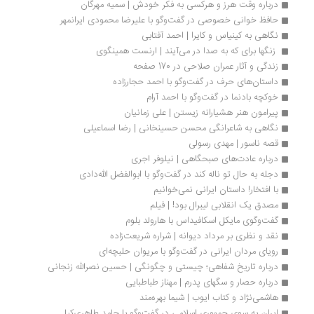
درباره وقت هرز و هرکسی به فکر خودش | سمیه مهرگان
حافظ خوانی خصوصی در گفت‌وگو با علیرضا محمودی ایرانمهر
نگاهی به کینیاس و کایرا | احمد آفتابی
 زنگها برای که به صدا در می‌آیند | ارنست همینگوی
زندگی و آثار عمران صلاحی در 170 صفحه
داستان‌های حرف در گفت‌وگو با احمد حجارزاده
خوکچه‌ بادنما در گفت‌وگو با احمد آرام
پیرامون هنر هشیارانه زیستن | علی زمانیان
نگاهی به شاعرانگی محسن حسینخانی | رضا اسماعیلی
قصه ناسور | مهدی رسولی
درباره عادت‌های صبحگاهی | نیلوفر اجری
دجله به حال تو ناله کند در گفت‌وگو با ابوالفضل الله‌دادی
با افتخار! داستان ایرانی نمی‌خوانیم
مصدق یک انقلابی لیبرال بود! | فیلم
گفت‌وگوی مایکل اسکافیداس با هارولد بلوم
نقد و نظری بر مرداد دیوانه | شراره شریعت‌زاده
رویای مردان ایرانی در گفت‌وگو با مریوان حلبچه‌ای
درباره تاریخ شفاهی؛ چیستی و چگونگی | حسین نصرالله ‌زنجانی
درباره حصار و سگهای پدرم | مهناز طباطبایی
هاشمی‌نژاد و کتاب ایوب | شيما بهره‌مند
ایران به سوی جمهوری اسلامی در گفت‌وگو با حامد طاهری‌کیا