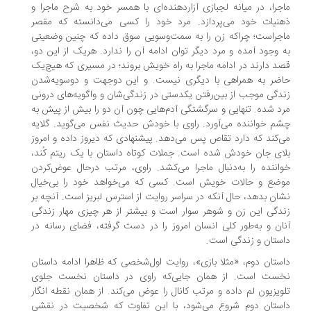
جرا، در میانه‌ لجبازی آزاردهنده‌ای با همسر خود به شرح ماجرا و
نیات خود می‌پردازد. مرد خود را کسی می‌دانسته که مقصر
جراست؛ چراکه زن را به سمت‌وسویی سوق داده‌ که چنین وضعیتی
 وجود آمده و مرد دیگر توان ادامه‌ آن را ندارد. هریک از این دو،
د دارند در ادامه‌ ماجرا به راه خویش بروند؛ در مسیری که هیچ‌یک
ضر به همراهی با دیگری نیست. و این دوجهت و دوسویه‌شدن
زندگی موجب از بین‌رفتن یکدستی در زندگی‌شان و واگویه‎‌های درونی
د شده. تنهایی و سرگشتگی آدم‌هایی چون آن دو را بیش از پیش به
م خواننده می‌آورد. راوی با خودش حدیث نفس می‌گوید. گلایه‌
‌کند که دارد تقاص پس می‌دهد. پیشنهادی که دیروز داده و امروز
ای جان خودش شده است. جملات کوتاه داستان با یک ریتم کُند،
اننده را به‌دنبال ماجرا می‌کشد. راوی، مرتب درحال عوض‌کردن
ضع و حالات خویش است. کسی که می‌خواهد خود را بی‌خیال
ان بدهد، حال آنکه در سراسر روایت از استرس لبریز است. آنچه بر
دگی این زن ‌و شوهر سوار است و بیشتر از هر چیزی مهار زندگی
ان و به‌طور کلی انسان امروز را در دست گرفته، فضای رسانه در
ستان و زندگی است.
ستان دوم، «مثلا بازی»، روایت اول‌شخصی که ظاهرا ادامه‌ داستان
ست است. از همان جایی‌که راوی در داستان نخست جلوی
ویزیون لم داده و مرتب کانال را عوض می‌کند. از همان نقطه انگار
ستان دوم شروع می‌شود، با این تفاوت که شخصیت در نقشی