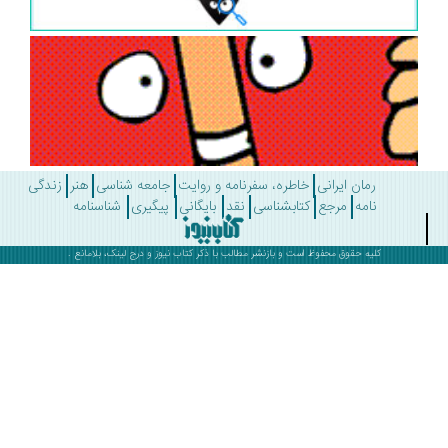
رمان ایرانی
خاطره، سفرنامه و روایت
جامعه شناسی
هنر
زندگی
نامه
مرجع
کتابشناسی
نقد
بایگانی
پیگیری
شناسنامه
کلیه حقوق محفوظ است و بازنشر مطالب با ذکر
کتاب نیوز
و درج لینک، بلامانع .