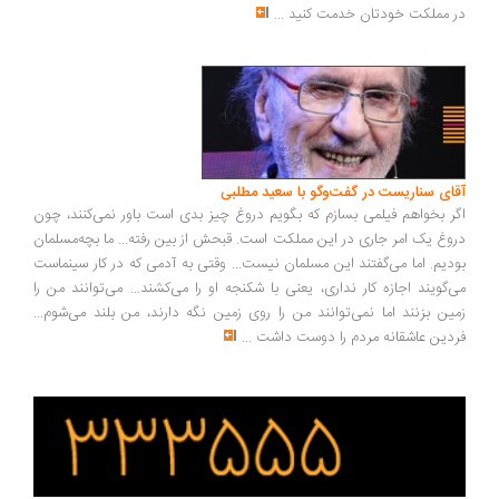
 مملکت خودتان خدمت کنید
...
ای سناریست در گفت‌وگو با سعید مطلبی
ر بخواهم فیلمی بسازم که بگویم دروغ چیز بدی است باور نمی‌کنند، چون
وغ یک امر جاری در این مملکت است. قبحش از بین رفته... ما بچه‌مسلمان
دیم. اما می‌گفتند این مسلمان نیست... وقتی به آدمی که در کار سینماست
‌گویند اجازه کار نداری، یعنی با شکنجه او را می‌کشند... می‌توانند من را
ین بزنند اما نمی‌توانند من را روی زمین نگه دارند، من بلند می‌شوم...
دین عاشقانه مردم را دوست داشت
...