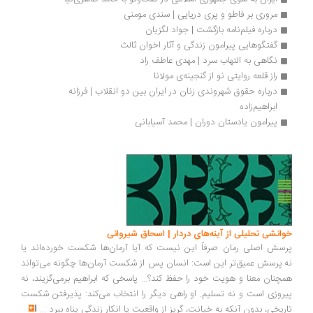
مروری بر فاطو و پری دریایی | سندی مومنی
درباره فیلم‌نامه بازگشت | جواد لگزیان
گفتگوهایی پیرامون زندگی و آثار اخوان ثالث 
نگاهی به التهاب سرد | مهدی عاطف راد
راز قلعه روایتی نو از گنجینه‌ی مولانا 
درباره حقوق شهروندی زنان در ایران بین دو انقلاب | فرزانه 
ابراهیم‌زاده
پیرامون یادستان دوران | محمد آسیابانی
انشی تحلیلی از آینه‌های دردار | اسحاق شیروانی
سش اصلی رمان صرفاً این نیست که آیا آرمان‌ها شکست خورده‌اند یا
.پرسش عمیق‌تر این است: انسان پس از شکست آرمان‌ها چگونه می‌تواند
چنان معنا و هویت خود را حفظ کند؟... پاسخی که ابراهیم برمی‌گزیند، نه
روزی است و نه تسلیم. او راهی دیگر را انتخاب می‌کند: پذیرفتن شکست
ریخی، بدون آنکه به خیانت، گریز از واقعیت یا انکار زندگی پناه ببرد
...