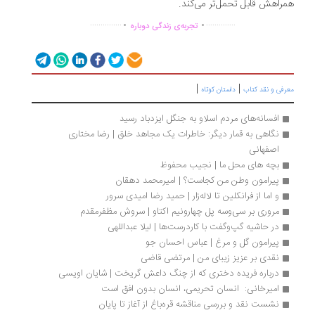
راهش قابل تحمل‌تر می‌کند.
.
.
...............
..............
تجربه‌ی زندگی دوباره
|
|
رفی و نقد کتاب
داستان کوتاه
افسانه‌های مردم اسلاو به جنگل ایزدباد رسید
نگاهی به قمار دیگر: خاطرات یک مجاهد خلق | رضا مختاری 
اصفهانی
بچه های محل ما | نجیب محفوظ
پیرامون وطن من کجاست؟ | امیرمحمد دهقان
و اما از فرانکلین تا لاله‌زار | حمید رضا امیدی سرور
مروری بر سی‌وسه پل چهارونیم اکتاو | سروش مظفرمقدم
در حاشیه گپ‌وگفت با کاردرست‌ها | لیلا عبداللهی
پیرامون گل و مرغ | عباس احسان جو
نقدی بر عزیز زیبای من | مرتضی قاضی
درباره فریده دختری که از چنگ داعش گریخت | شایان اویسی
امیرخانی:  انسان تحریمی، انسان بدون افق است
نشست نقد و بررسی مناقشه قره‌باغ از آغاز تا پایان