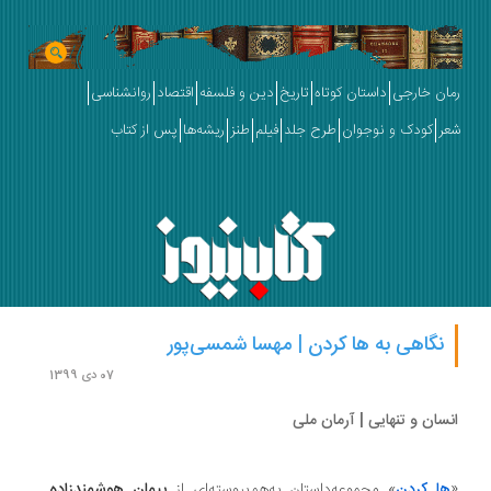
ان خارجی
داستان کوتاه
تاریخ
دین و فلسفه
اقتصاد
روانشناسی
ر
کودک و نوجوان
طرح جلد
فیلم
طنز
ریشه‌ها
پس از کتاب
نگاهی به ها کردن | مهسا شمسی‌پور
07 دی 1399
سان و تنهایی | آرمان ملی
ا کردن
» مجموعه‌داستان به‌هم‌‌پیوسته‌ای از
پیمان هوشمندزاده