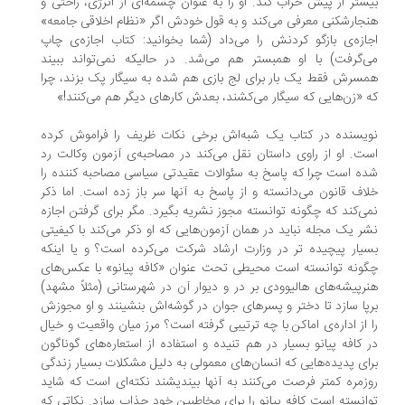
شتر از پیش خراب کند. او را به عنوان چشمه‌ای از انرژی، راحتی و
جارشکنی معرفی می‌کند و به قول خودش اگر «نظام اخلاقی جامعه»
ازه‌ی بازگو کردنش را می‌داد (شما بخوانید: کتاب اجازه‌ی چاپ
‌گرفت) با او همبستر هم می‌شد. در حالیکه نمی‌تواند ببیند
سرش فقط یک بار برای لج بازی هم شده به سیگار پک بزند، چرا
 «زن‌هایی که سیگار می‌کشند، بعدش کارهای دیگر هم می‌کنند!»
یسنده در کتاب یک شبه‌اش برخی نکات ظریف را فراموش کرده
ت. او از راوی داستان نقل می‌کند در مصاحبه‌ی آزمون وکالت رد
ه است چرا که پاسخ به سئوالات عقیدتی سیاسی مصاحبه کننده را
اف قانون می‌دانسته و از پاسخ به آنها سر باز زده است. اما ذکر
ی‌کند که چگونه توانسته مجوز نشریه بگیرد. مگر برای گرفتن اجازه
ر یک مجله نباید در همان آزمون‌هایی که او ذکر می‌کند با کیفیتی
یار پیچیده تر در وزارت ارشاد شرکت می‌کرده است؟ و یا اینکه
ونه توانسته است محیطی تحت عنوان «کافه پیانو» با عکس‌های
رپیشه‌های هالیوودی بر در و دیوار آن در شهرستانی (مثلاً مشهد)
پا سازد تا دختر و پسرهای جوان در گوشه‌اش بنشینند و او مجوزش
 از اداره‌ی اماکن با چه ترتیبی گرفته است؟ مرز میان واقعیت و خیال
 کافه پیانو بسیار در هم تنیده و استفاده از استعاره‌های گوناگون
ای پدیده‌هایی که انسان‌های معمولی به دلیل مشکلات بسیار زندگی
زمره کمتر فرصت می‌کنند به آنها بیندیشند نکته‌ای است که شاید
انسته است کافه پیانو را برای مخاطبین خود جذاب سازد. نکاتی که