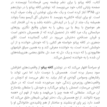
اب، کافه پیانو را برای نشر چشمه پس فرستادند! نویسنده در
حه پایانی کتاب خود می‌نویسد که: نوشتن کافه پیانو را در دوازدهم
دی 1385 آغاز کرده است و یک ماه برای نوشتن آن وقت صرف کرده
ت. او برای اینکه «کتابی» بنویسد تا دخترش گل گیسو بعداً بتواند
یشه یک جلد از آن را در کیف‌اش داشته باشد و به آن افتخار کند،
 موضوع با ربط یا بی ربطی را به عنوان وقایع نگاری روزهای
انسالی یک مرد کافه دار تحصیل کرده که از همسرش دلخور است
قربان صدقه‌ی دخترش می‌رود در کتاب گنجانیده است. آقای
فری در کافه پیانو خواسته هر کتابی را که خودش خوانده و از آن
شش آمده است، به خواننده معرفی کند و به همین سیاق فیلمهای
لیوودی را که دیده و یک دل نه صد دل عاشق بعضی هنرپیشه‌های
 شده را به خواننده تحمیل می‌کند.
 صراحتاً اظهار می‌کند که در نوشتن
کافه پیانو
از واقعیت‌های اطرافش
د بسیار برده است. همسرش را دوست دارد اما نمی تواند با
تارهای وسواس گونه‌ی او کنار بیاید. به نظر می‌رسد او آنچنان در
قعیت‌های روزمره‌ی زندگی خود سرخورده شده است که در خیال
فه‌ای می‌سازد، اسمش را پیانو می‌گذارد و خودش را سلطان بلامنازع
 می‌کند. سلطانی که همه چیز را می‌فهمد و بقیه از فهم آن «همه
ز» ناتوانند. از لج همسرش یک دختر تهرانی شیطان خلق می‌کند که
د دارد زیر پای او بنشیند و ساختار از هم پاشیده‌ی خانوادگی او را