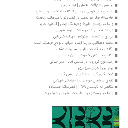
پیرامون اعترافات غلامان | لیلا خیامی
10 رمان برتر فارسی در سال 1399 به انتخاب آرمان ملی
خلاصةالاخبار خواندمیر در گفت‌وگو با میرهاشم محدث
و اما در روشنای تاریخ و فرهنگ ایران | آناهید خزیر
درحاشیه خانواده موسکات | الهام اشرفی
مروری بر توسعه، چگونه؟ | مهتاب شهریاری
محمد دهقانی: وزارت ارشاد اسبابِ نابودیِ فرهنگ است
نگاهی به اقتصاد روایی | سمیرا دردشتی
نگاهی به آتش خاموش | دلارام دلنواز
رابینسون کروزوئه در شمس آباد | امیر جلالی
پیتر پن | جیمز متیو بری
گفت‌وگوی گاردین با کازوئو ایشی گورو
نقدی بر شمال دوردست | جهانگیر شهلایی
نگاهی به تابستان 1369 | نصرت‌الله صمدزاده
و اما در جست‌وجوی طبیعت | هومان دوراندیش