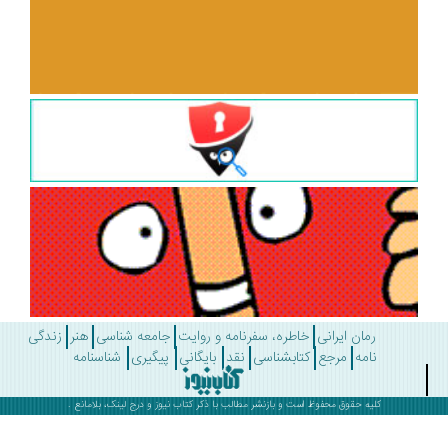
رمان ایرانی
خاطره، سفرنامه و روایت
جامعه شناسی
هنر
زندگی
نامه
مرجع
کتابشناسی
نقد
بایگانی
پیگیری
شناسنامه
کلیه حقوق محفوظ است و بازنشر مطالب با ذکر
کتاب نیوز
و درج لینک، بلامانع .