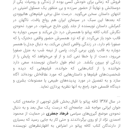
وش که زمانی برای خودش کسی بوده از زندگی و روحیات یکی از
ستانش و نهایتاً از حضور سرزده و بی منظور یک مسئول امنیتی در
تهای داستان سخن می‌گوید. درست مثل برخی فیلم‌های هالیوودی
 بعدها این سبک در سینمای ایران هم رواج یافت، ناگهان در
رکش داستان نویسنده از جلد راوی خارج می‌شود، در مورد نحوه‌ی
ارش کتاب کافه پیانو با همسرش درد دل می‌کند و سپس دوباره به
لب خود باز می‌گردد. او که نزد همسرش حضور واقعی دخترک را که
ورا نام دارد، در زندگی واقعی کتمان می‌کند، به دنبال جدل با همسر
باره به قالب راوی برمی گردد، پاسی از نیمه شب به منزل صفورا
‌رود، دست از پا خطا نمی کند و از او می‌خواهد که پایش را از
دگی او بیرون بکشد. در تمام طول داستان نویسنده سعی دارد
اننده را از کتاب‌هایی که خوانده، فیلم‌هایی که دیده و
صیت‌های فیلم‌ها و داستان‌هایی که مورد علاقه‌اش بوده‌اند آگاه
زد و به تفصیل در مورد پدیده‌های طبیعی یا مصنوعات بشری و
دگاه فلسفی خود راجع به آنها نظریه پردازی نماید.
.
در سال 1387 کافه پیانو با اقبال بخش قابل توجهی از جامعه‌ی کتاب
ان ایرانی مواجه شد. جامعه‌ای که درست یک سال بعد و به دنبال
وه‌ی موضع گیری‌های سیاسی
فرهاد جعفری
در حمایت از محمود
مدی نژاد از او روی برگرداندند و حتی کار به جایی رسید که بسیاری
 دارندگان کتاب کافه پیانو در اعتراض به اظهارنظرهای نویسنده