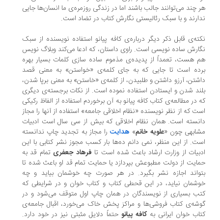
 چند می‌توانند جالب باشند اما در زندگی روزمره‌ی ما انسان‌ها جایی
ارند و با سبک رئالیستی نگارش کتاب در تضاد است.
ته‌ی قابل ذکر دیگر درباره‌ی کافه پیانو استفاده نویسنده از سبک
ارش ساده نویسی است. راوی داستان، که ادعا می‌کند وبلاگ نویس
 هست، تعمداً از پدیده‌ی مذموم ساده سازی کلمات بسیار بهره
ده است تا جایی که به جای کلمه‌ی «خواستن» به معنی قصد
شتن، آرزو داشتن و طلبیدن، از کلمه‌ی «خاستن» به معنی برپا شدن،
ند شدن و ایستادن استفاده نموده است. از نکات برجسته‌ی دیگری
 در مطالعه‌ی کتاب کافه پیانو به آن برخوردم استفاده از الفاظ رکیکی
ت که از نظر نویسنده «نظام اخلاقی جامعه» استفاده از آنها را مجاز
نسته است. همان نظام اخلاقی که بیش از سی سال است ادبیات
شابهی چون «
علویه خانم
»
هدایت
را مجاز به تجدید چاپ ندانسته
ت. از این منظر، نمی دانم ده‌ها بار کسب مجوز نشر کتابی با این
بیات از وزارت ارشاد باعث شده است تا
فرهاد جعفری
تمام قد به
ایت از دولت مطبوعش بپردازد یا حمایت تمام قد او باعث شده تا
واند اجازه نشر بگیرد. در هر صورت چه خوشمان بیاید و چه
شمان نیاید، در این قحطی کتاب و کتاب خوان و در شرایطی که
ب بسیاری از نویسندگان در همان چاپ اول متوقف می‌شود و در
شه‌ی کتاب فروشی‌ها و مراکز پخش خاک می‌خورد، اقبال جامعه‌ی
اب خوان ایرانی به
کافه پیانو
حتماً دلایل مثبتی نیز در خود دارد.