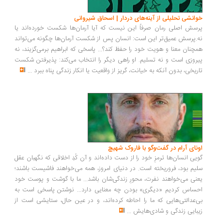
انشی تحلیلی از آینه‌های دردار | اسحاق شیروانی
سش اصلی رمان صرفاً این نیست که آیا آرمان‌ها شکست خورده‌اند یا
.پرسش عمیق‌تر این است: انسان پس از شکست آرمان‌ها چگونه می‌تواند
چنان معنا و هویت خود را حفظ کند؟... پاسخی که ابراهیم برمی‌گزیند، نه
روزی است و نه تسلیم. او راهی دیگر را انتخاب می‌کند: پذیرفتن شکست
ریخی، بدون آنکه به خیانت، گریز از واقعیت یا انکار زندگی پناه ببرد
...
ونای آرام در گفت‌وگو با فاروک شهیچ
یی انسان‌ها ترمزِ خود را از دست داده‌اند و آن کُدِ اخلاقی که نگهبان عقل
یم بود، فروریخته است. در دنیای امروز، همه می‌خواهند فاشیست باشند؛
نی می‌خواهند نفرت، محورِ زندگی‌شان باشد... ما با گوشت و پوست خود
ساس کردیم «دیگری» بودن چه معنایی دارد... نوشتن پاسخی است به
‌عدالتی‌هایی که ما را احاطه کرده‌اند، و در عین حال، ستایشی است از
بایی زندگی و شادی‌هایش
...