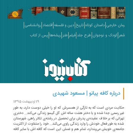
ان خارجی
داستان کوتاه
تاریخ
دین و فلسفه
اقتصاد
روانشناسی
ر
کودک و نوجوان
طرح جلد
فیلم
طنز
ریشه‌ها
پس از کتاب
درباره کافه پیانو | مسعود شهیدی
19 اردیبهشت 1395
ایت مردی است که به تازگی از همسرش که او را خیلی دوست دارد، به طور
ر رسمی جدا شده و با دختر هفت ساله اش گل گیسو زندگی می‌کند... دختری
رانی که بر خلاف عقیده‌ی پدرش برای تحصیل در رشته‌ی تئاتر راهی شهرستان
ه به طور فعال خودش را وارد زندگی راوی می‌کند... خود را متفاوت از اکثریت
معه‌ی خویش می‌پندارد، تمام هم و غمش این است که کافه اش با سایر کافه