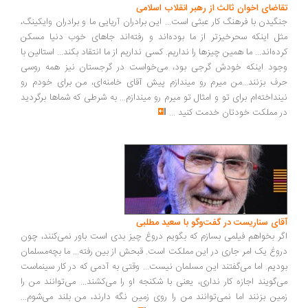
اضای اخوان ثالث از رهبر انقلاب اسلامی
گیدن با فرهنگ کار عبثی است... این برادران آریایی ما و برادران وایکینگ،
ل اینکه سحرخیزتر از ما بوده‌اند و رفته‌اند جاهای خوب دنیا مسکن
ده‌اند... ما همین چیزها را نداریم. کسی نداریم از ما انتقاد بکند... استالین با
ود اینکه خودش گرجی بود، می‌خواست در گرجستان نیز همه روسی
ف بزنند...من میرم رو میندازم پیش آقای خامنه‌ای، من برای خودم رو
نداخته‌ام برای تو و امثال تو میرم رو میندازم... به شرطی که شماها برگردید
 مملکت خودتان خدمت کنید
...
ای سناریست در گفت‌وگو با سعید مطلبی
ر بخواهم فیلمی بسازم که بگویم دروغ چیز بدی است باور نمی‌کنند، چون
وغ یک امر جاری در این مملکت است. قبحش از بین رفته... ما بچه‌مسلمان
دیم. اما می‌گفتند این مسلمان نیست... وقتی به آدمی که در کار سینماست
‌گویند اجازه کار نداری، یعنی با شکنجه او را می‌کشند... می‌توانند من را
ین بزنند اما نمی‌توانند من را روی زمین نگه دارند، من بلند می‌شوم...