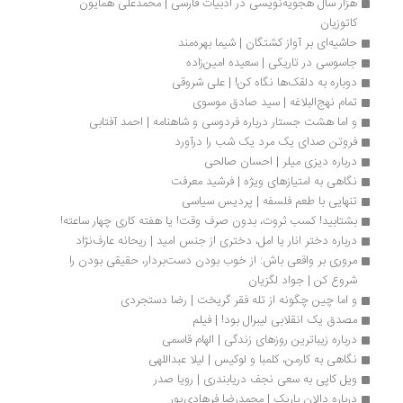
هزار سال هجویه‌نویسی در ادبیات فارسی | محمدعلی همایون 
کاتوزیان
حاشیه‌ای بر آواز کشتگان | شیما بهره‌مند
جاسوسی در تاریکی | سعیده امین‌زاده
دوباره به دلقک‌ها نگاه کن! | علی شروقی
تمام نهج‌البلاغه | سيد صادق موسوى
و اما هشت جستار درباره فردوسی و شاهنامه | احمد آفتابی
فروتن صدای یک مرد یک شب را درآورد
درباره دیزی میلر | احسان صالحی
نگاهی به امتیازهای ویژه | فرشید معرفت
تنهایی با طعم فلسفه | پردیس سیاسی
بشتابید! کسب ثروت، بدون صرف وقت! یا هفته کاری چهار ساعته!
درباره دختر انار یا امل، دختری از جنس امید | ریحانه عارف­‌نژاد
مروری بر واقعی باش: از خوب بودن دست‌بردار، حقیقی بودن را 
شروع کن | جواد لگزیان
و اما چین چگونه از تله فقر گریخت | رضا دستجردی
مصدق یک انقلابی لیبرال بود! | فیلم
درباره زیباترین روزهای زندگی | الهام قاسمی
نگاهی به کارمن، کلمبا و لوکیس | لیلا عبداللهی
ویل کاپی به سعی نجف دریابندری | رویا صدر
درباره دالان باریک | محمدرضا فرهادی‌پور