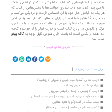
تفاده از استعاره‌هایی که شاید مشابهش در کمتر نوشته‌ی متاخر
رسی پیدا شود، هم ذات پنداری خواننده‌ها با بخش‌هایی از کتاب که
 یک به فراخور حال خود با آن احساس قرابت و نزدیکی می‌کنند و
اتکلیف گذاشتن خواننده در پایان داستان که طی سال‌های اخیر
چه دیده‌اند یک جشن عروسی و عاقبت به خیری و یا برعکس،
گ و نابودی در پایان کتاب است و قدرت تفکر را از خواننده گرفته
د، همه از نکاتی است که باعث اقبال عمومی قابل توجه به
کافه پیانو
ده است.
.
.
...............
..............
تجربه‌ی زندگی دوباره
|
|
رفی و نقد کتاب
رمان ایرانی
درباره معالی آلمدیا، مرد چینی و شیهان کاروناتیلاکا
پیرامون شبیه | مریم رضازاده
درباره آدونیس با چامه از قیصر امین‌پور
در باب خواندن، راسکین و پروست | امیر‌حسن اوصالی
چشم سگ در گفت‌وگو با عالیه عطایی
نگاهی به علم در جامعه | محمدعلی حسنلو