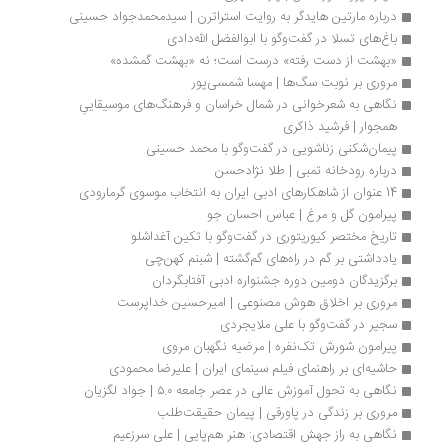
درباره مارتین هایدگر به روایت استراترن | سیدمحمدجواد حسینی
باغ‌های تسلا در گفت‌وگو با ابوالفضل الله‌دادی
«بهشت از دست رفته» درست است؛ نه «بهشت گمشده»
مروری بر نوبت سگ‌ها | مهسا شمسی‌پور
نگاهی به شعرخوانی در شمال خراسان و فرهنگ‌های موسیقاییِ 
همجوار | فرشید ذاکری
پیمان‌شکنی زناشویی در گفت‌وگو با محمد حسینی
درباره رودخانه تمبی | طلا نژادحسن
14 عنوان از شاهکارهای ادبی ایران به انتخاب موسوی گرمارودی
پیرامون گل و مرغ | عباس احسان جو
تاریخ مختصر کیوریتوری در گفت‌وگو با تکین آغداشلو
یادداشتی بر گم در راه‌های گم‌گشته | شبنم کهن‌چی
برگزیدگان دومین دوره جشنواره ادبی آفتابگردان
مروری بر اخلاق هوش مصنوعی | امیرحسین خداپرست
سجیر در گفت‌وگو با علی ملایجردی
پیرامون شورش تک‌نفره | مرضیه نگهبان مروی
حاشیه‌ای بر راهنمای فیلم سینمای ایران | علیرضا محمودی
نگاهی به تحول آموزش عالی در عصر جامعه ۵.۰ | جواد لگزیان
مروری بر زندگی در پاورقی | پیمان حقیقت‌طلب
نگاهی به راز جهش اقتصادی: هنر هم‌پایی | علی سرزعیم