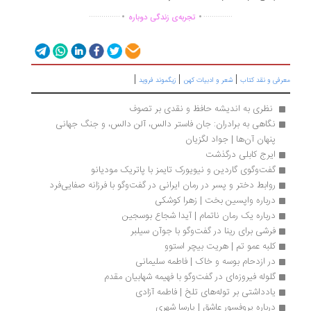
.
.
...............
..............
تجربه‌ی زندگی دوباره
|
|
|
رفی و نقد کتاب
شعر و ادبیات کهن
زیگموند فروید
 نظری به اندیشه حافظ و نقدی بر تصوف
نگاهی به برادران: جان فاستر دالس، آلن دالس، و جنگ جهانی 
پنهان آن‌ها | جواد لگزیان
ایرج کابلی درگذشت
گفت‌وگوی گاردین و نیویورک تایمز با پاتریک مودیانو
روابط دختر و پسر در ‌رمان ایرانی در گفت‌وگو با فرزانه صفایی‌فرد
درباره واپسین بخت | زهرا کوشکی
درباره یک رمان ناتمام | آیدا شجاع بوسجین
فرشی برای رینا در گفت‌وگو با جوآن سیلبر
کلبه عمو تم | هریت بیچر استوو
در ازدحام بوسه و خاک | فاطمه سلیمانی
گلوله فیروزه‌ای در گفت‌وگو با فهیمه شهابیان مقدم
یادداشتی بر توله‌های تلخ | فاطمه آزادی
درباره پروفسور عاشق | پارسا شهری