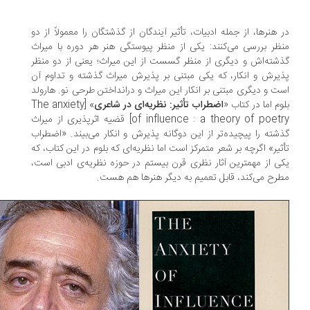
 هنرها، از جمله ادبیات، تأثیر آیندگان از گذشتگان را معمولاً از دو
ظر بررسی می‌کنند: یکی از منظر پیوستگی هنر هر دوره با میراث
شته‌اش و دیگری از منظر گسست از این میراث؛ یعنی از دو منظر
یرش و انکار، که یکی مبتنی بر پذیرش میراث گذشته و تداوم آن
ت و دیگری مبتنی بر انکار این میراث و درانداختن طرحی نو. هارولد
وم اما در کتاب «
اضطراب تأثیر: نظریه‌ای در شاعری
» [The anxiety
of influence : a theory of poetry] قضیه اثرپذیری از میراث
شته را پیچیده‌تر از این دوگانه پذیرش و انکار می‌بیند. «اضطراب
ثیر» اگرچه بر شعر متمرکز است اما نظریه‌ای که بلوم در این کتاب، که
ی از مهمترین آثار نظری قرن بیستم در حوزه نظریه‌ی ادبی است،
رح می‌کند، قابل تعمیم به دیگر هنرها هم هست.