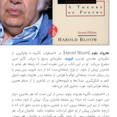
رولد بلوم
[Harold Bloom] در «اضطراب تأثیر» با وام‌گیری از
ریه‌ی عقده‌ی اودیپ
فروید
، نظریه‌ای بدیع را درباب تأثیر ادبی
رح می‌کند. او در این کتاب بر این عقیده است که رابطه هر شاعر با
عران پیش از خود، از نوع رابطه‌ای‌ست که از دید فروید بین پسر با
ر برقرار است؛ رابطه‌ای توأم با هراس از سلطه پدر. هارولد بلوم تحول
ر و شکل‌گیری سبک‌ها و شیوه‌های نو در شاعری را از منظر همین
بطه هراس‌آلود مورد تحلیل قرار می‌دهد.
 «اضطراب تأثیر» هارولد بلوم، سخن از این است که هر شاعری دچار
ن دلهره است که مبادا زیر سلطه شاعران بزرگ پیش از خود بماند و
واند از زیر این سلطه بیرون آید و شعری بدیع و جدید خلق کند که با
‌چه شاعران پیش از او خلق کرده‌اند متفاوت باشد. شاعران بزرگ هر
ران بر شاعران پس از خود تأثیر می‌گذارند و شاعران هر نسل،