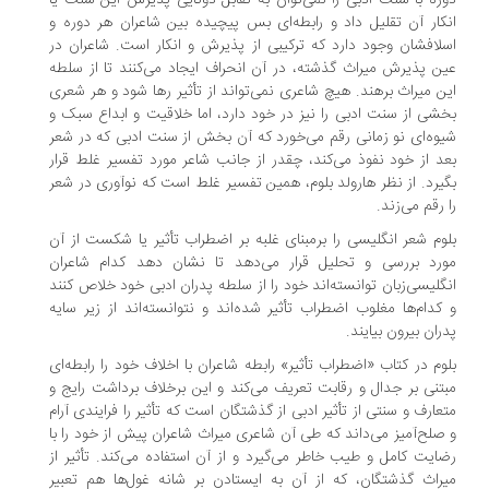
ره با سنت ادبی را نمی‌توان به تقابل دوتایی پذیرش این سنت یا
کار آن تقلیل داد و رابطه‌ای بس پیچیده بین شاعران هر دوره و
لافشان وجود دارد که ترکیبی از پذیرش و انکار است. شاعران در
ن پذیرش میراث گذشته، در آن انحراف ایجاد می‌کنند تا از سلطه
ن میراث برهند. هیچ شاعری نمی‌تواند از تأثیر رها شود و هر شعری
شی از سنت ادبی را نیز در خود دارد، اما خلاقیت و ابداع سبک و
وه‌ای نو زمانی رقم می‌خورد که آن بخش از سنت ادبی که در شعر
د از خود نفوذ می‌کند، چقدر از جانب شاعر مورد تفسیر غلط قرار
یرد. از نظر هارولد بلوم، همین تفسیر غلط است که نوآوری در شعر
 رقم می‌زند.
وم شعر انگلیسی را برمبنای غلبه بر اضطراب تأثیر یا شکست از آن
رد بررسی و تحلیل قرار می‌دهد تا نشان دهد کدام شاعران
گلیسی‌زبان توانسته‌اند خود را از سلطه پدران ادبی خود خلاص کنند
کدام‌ها مغلوب اضطراب تأثیر شده‌اند و نتوانسته‌اند از زیر سایه
ران بیرون بیایند.
وم در کتاب «اضطراب تأثیر» رابطه شاعران با اخلاف خود را رابطه‌ای
تنی بر جدال و رقابت تعریف می‌کند و این برخلاف برداشت رایج و
عارف و سنتی از تأثیر ادبی از گذشتگان است که تأثیر را فرایندی آرام
صلح‌آمیز می‌داند که طی آن شاعری میراث شاعران پیش از خود را با
ایت کامل و طیب خاطر می‌گیرد و از آن استفاده می‌کند. تأثیر از
راث گذشتگان، که از آن به ایستادن بر شانه غول‌ها هم تعبیر