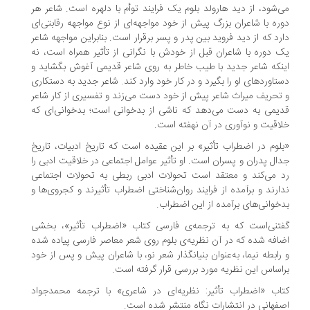
‌شود، از دید هارولد بلوم یک فرایند توأم با دلهره است. شاعر هر
ره با شاعران بزرگ پیش از خود مواجهه‌ای از نوع مواجهه رقابتی‌ای
رد که از دید فروید بین پدر و پسر برقرار است. بنابراین مواجهه شاعر
 دوره با شاعران قبل از خودش با نگرانی از تأثیر همراه است، نه
نکه شاعر جدید با طیب خاطر به روی شاعر قدیمی آغوش بگشاید و
تاوردهای او را بگیرد و در کار خود وارد کند. شاعر جدید به دستکاری
تحریف میراث شاعر پیش از خود دست می‌زند و تفسیری از کار شاعر
یمی به دست می‌دهد که ناشی از بدخوانی است؛ بدخوانی‌ای که
اقیت و نوآوری در آن نهفته است.
لوم در اضطراب تأثیر» بر این عقیده است که تاریخ ادبیات، تاریخ
ال پدران و پسران است. او تأثیر عوامل اجتماعی در خلاقیت ادبی را
 می‌کند و معتقد است تحولات ادبی ربطی به تحولات اجتماعی
ارند و برآمده از فرایند روان‌شناختی اضطراب تأثیرند و کجروی‌ها و
خوانی‌های برآمده از این اضطراب.
تنی‌است که به ترجمه‌ی فارسی کتاب «اضطراب تأثیر»، بخشی
افه شده که در آن نظریه‌ی بلوم روی شعر معاصر فارسی پیاده شده
رابطه نیما، به‌عنوان بنیانگذار شعر نو، با شاعران پیش و پس از خود
اساس این نظریه مورد بررسی قرار گرفته است.
اب «اضطراب تأثیر: نظریه‌ای در شاعری» با ترجمه محمدجواد
فهانی در انتشارات نگاه منتشر شده است.