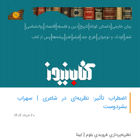
ان خارجی
داستان کوتاه
تاریخ
دین و فلسفه
اقتصاد
روانشناسی
ر
کودک و نوجوان
طرح جلد
فیلم
طنز
ریشه‌ها
پس از کتاب
اضطراب تأثیر: نظریه‌ای در شاعری | سهراب
بشردوست
20 خرداد 1404
ریه‌پردازیِ فرویدیِ بلوم | ایبنا