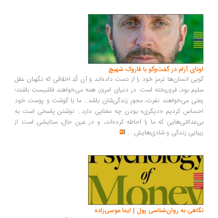
ونای آرام در گفت‌وگو با فاروک شهیچ
یی انسان‌ها ترمزِ خود را از دست داده‌اند و آن کُدِ اخلاقی که نگهبان عقل
یم بود، فروریخته است. در دنیای امروز، همه می‌خواهند فاشیست باشند؛
نی می‌خواهند نفرت، محورِ زندگی‌شان باشد... ما با گوشت و پوست خود
ساس کردیم «دیگری» بودن چه معنایی دارد... نوشتن پاسخی است به
‌عدالتی‌هایی که ما را احاطه کرده‌اند، و در عین حال، ستایشی است از
بایی زندگی و شادی‌هایش
...
اهی به روان‌شناسی پول | ایما موسی‌زاده