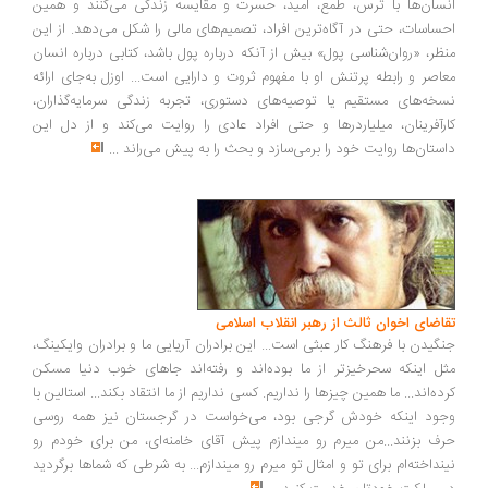
سان‌ها با ترس، طمع، امید، حسرت و مقایسه زندگی می‌کنند و همین
ساسات، حتی در آگاه‌ترین افراد، تصمیم‌های مالی را شکل می‌دهد. از این
ظر، «روان‌شناسی پول» بیش از آنکه درباره پول باشد، کتابی درباره انسان
اصر و رابطه پرتنش او با مفهوم ثروت و دارایی است... اوزل به‌جای ارائه
خه‌های مستقیم یا توصیه‌های دستوری، تجربه زندگی سرمایه‌گذاران،
رآفرینان، میلیاردرها و حتی افراد عادی را روایت می‌کند و از دل این
ستان‌ها روایت خود را برمی‌سازد و بحث را به پیش می‌راند
...
اضای اخوان ثالث از رهبر انقلاب اسلامی
گیدن با فرهنگ کار عبثی است... این برادران آریایی ما و برادران وایکینگ،
ل اینکه سحرخیزتر از ما بوده‌اند و رفته‌اند جاهای خوب دنیا مسکن
ده‌اند... ما همین چیزها را نداریم. کسی نداریم از ما انتقاد بکند... استالین با
ود اینکه خودش گرجی بود، می‌خواست در گرجستان نیز همه روسی
ف بزنند...من میرم رو میندازم پیش آقای خامنه‌ای، من برای خودم رو
نداخته‌ام برای تو و امثال تو میرم رو میندازم... به شرطی که شماها برگردید