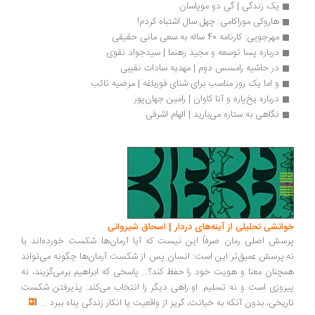
یک زندگی | گی دو موپاسان 
هاروکی موراکامی: چهل سال اشتباه کردم!
مهرجویی: کارنامه 40 ساله به سعی مانی حقیقی
درباره پسا توسعه و مجید رهنما | سیدجواد نقوی
در حاشیه رامسس دوم | مهدیه سادات نقیبی
و اما یک روز مناسب برای شنای قورباغه | مرضیه تائب
درباره یخ‌پاره و آنا کاوان | رامین جهان‌پور
نگاهی به ستاره می‌بارید | الهام اشرفی
انشی تحلیلی از آینه‌های دردار | اسحاق شیروانی
سش اصلی رمان صرفاً این نیست که آیا آرمان‌ها شکست خورده‌اند یا
.پرسش عمیق‌تر این است: انسان پس از شکست آرمان‌ها چگونه می‌تواند
چنان معنا و هویت خود را حفظ کند؟... پاسخی که ابراهیم برمی‌گزیند، نه
روزی است و نه تسلیم. او راهی دیگر را انتخاب می‌کند: پذیرفتن شکست
ریخی، بدون آنکه به خیانت، گریز از واقعیت یا انکار زندگی پناه ببرد
...