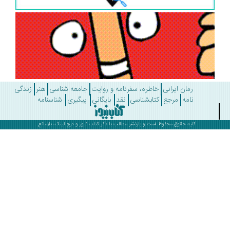
رمان ایرانی
خاطره، سفرنامه و روایت
جامعه شناسی
هنر
زندگی
نامه
مرجع
کتابشناسی
نقد
بایگانی
پیگیری
شناسنامه
کلیه حقوق محفوظ است و بازنشر مطالب با ذکر
کتاب نیوز
و درج لینک، بلامانع .