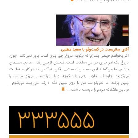
 مملکت خودتان خدمت کنید
...
ای سناریست در گفت‌وگو با سعید مطلبی
ر بخواهم فیلمی بسازم که بگویم دروغ چیز بدی است باور نمی‌کنند، چون
وغ یک امر جاری در این مملکت است. قبحش از بین رفته... ما بچه‌مسلمان
دیم. اما می‌گفتند این مسلمان نیست... وقتی به آدمی که در کار سینماست
‌گویند اجازه کار نداری، یعنی با شکنجه او را می‌کشند... می‌توانند من را
ین بزنند اما نمی‌توانند من را روی زمین نگه دارند، من بلند می‌شوم...
دین عاشقانه مردم را دوست داشت
...