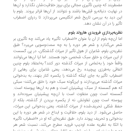
طربند که چنین تأثیری مجالی برای بروز خلاقیت‌شان نگذارد و آن‌ها
 نهایت دنباله‌رو قبلی‌ها باشند و نتوانند از آن‌ها فراتر بروند. بلوم با
ن دید به بررسی تاریخ شعر انگلیسی می‌پردازد تا ردپای اضطراب
ثیر را در آن نشان دهد.
ریه‌پردازیِ فرویدیِ هارولد بلوم
ا آن‌چه بلوم از آن با عنوان «اضطراب تأثیر» یاد می‌کند چه تأثیری بر
ر می‌گذارد و شعر هر دوره را به چه سمت‌وسویی می‌برد؟ طبق
ریه‌ی بلوم، شاعران از هول تأثیر از میراث گذشتگان، در پی گسست
 این میراث و خلق سبک شخصی خود هستند. اما آیا آن‌ها می‌توانند
قعاً خود را به‌تمامی از میراث گذشته دور کنند؟ به‌اعتقاد بلوم چنین
فاقی به‌طرزی پیچیده رخ می‌دهد، یعنی شاعران برای رهایی از
طراب تأثیر به جای اینکه گذشته را یکسره کنار بنهند، به بدخوانی
راث گذشته می‌پردازند و این‌گونه سبک خود را خلق می‌کنند؛ سبکی
 هم گسسته از سبک پیشینیان است و هم به آن‌ها پیوسته است.
سته است چون متفاوت است با آن‌چه پیشینیان سروده‌اند و
وسته است چون تفاوتش نه از یکسره بریدن از گذشته، بلکه از
ظ شکلی تحریف‌شده از میراث گذشته، یعنی بدخوانی این میراث،
صل می‌شود. از دید بلوم، خلاقیت و ابداع در شعر هر دوره با این
خوانی و تحریف پیوند دارد. طبق نظریه‌ای که او در «اضطراب تأثیر»
 اتکا به نظریه عقده اودیپ فروید مطرح می‌کند، نسبت شعر هر