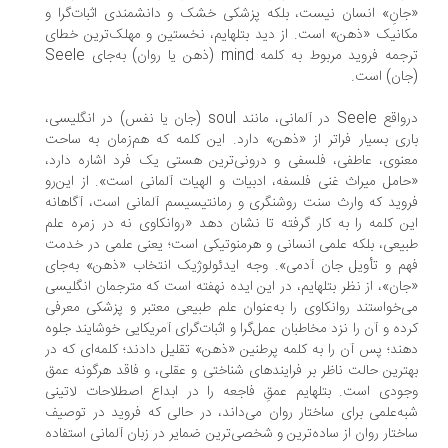
انِ» انسان نیست، بلکه پزشکی خشک و دانشمندی اثبات‌گرا و
انیک «ذهن» است. از دید بتلهایم، نخستین و مهلک‌ترین خطای
ترجمه فروید مربوط به کلمه mind (ذهن یا روان) به‌جای Seele
ان) است.
درواقع Seele در آلمانی، مانند soul (جان یا نفس) در انگلیسی،
ری بسیار فراتر از «ذهن» دارد. این کلمه که هم‌زمان به ساحت
نوی، عاطفی، فلسفی و درونی‌ترین هستی یک فرد اشاره دارد،
امل میراث غنی فلسفه، ادبیات و الهیات آلمانی است». از این‌رو
وید که وارث سنت روشنگری و رمانتیسیسم آلمانی است، آگاهانه
ن کلمه را به کار گرفته تا نشان دهد «روانکاوی نه در زمره علم
یعی، بلکه علمی انسانی و هرمنوتیکی است؛ یعنی علمی در خدمت
م و تأویل جان آدمی». وجه ایدئولوژیک انتخاب «ذهن» به‌جای
ان»، از نظر بتلهایم، در این ایده نهفته است که مترجمان انگلیسی
‌خواستند روانکاوی را به‌عنوان علم طبیعی معتبر و پزشکی معرفی
ده و آن را نزد مخاطبان عمل‌گرا و اثبات‌گرای آمریکایی خوشایند جلوه
ند؛ پس آن را به کلمه پرطنین «ذهن» تقلیل دادند؛ کلمه‌ای که در
ترین حالت ناظر بر فرایندهای شناختی و عقلی، و فاقد هرگونه عمق
ودی است. بتلهایم عمقِ فاجعه را در ابداع اصطلاحات لاتینی
ه‌علمی برای ساختار روان می‌داند، در حالی که فروید در توصیف
ختار روان از ساده‌ترین و شخصی‌ترین ضمایر در زبان آلمانی استفاده