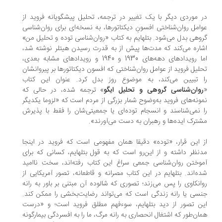
 موردی دیگر با یک تغییر در ترجمه، تحلیل پیشگویانه فروید از
امل روان‌شناختی افسونِ دیکتاتورها، به نسخه‌ای برای روان‌شناسی
وهی بدل می‌شود. بتلهایم به کتاب «روان‌شناسی توده و تحلیل من»
اره می‌کند که مدت‌ها پیش از به‌ قدرت‌ رسیدن هیتلر نوشته شد،
اما رویدادهای دهه‌های 1930 و 1940 و رویدادهای مشابه بعدی،
لیل فروید از عوامل روان‌شناختی که افسون دیکتاتورها بر پیروانشان
ا تبیین می‌کند، به موضوع روز بدل کرد. عنوان این کتاب
وان‌شناسی گروهی و تحلیل ایگو
» ترجمه شده، در حالی که
ونه‌های فروید به‌وضوح شمار بزرگی از مردم است که «لزوما یکدیگر
 نمی‌شناسند و انسجام توده‌ای یا جمعیتی‌شان را فقط با پذیرش
ترک ایده‌ها و رهبران به دست می‌آورند».
 این قرار، «توده» دقیقا همان مفهومی است که فروید در اینجا
نظر داشته و از این‌رو است که به‌ قول بتلهایم، کسانی که برای
وختن روان‌شناسی جمعی سراغ این کتاب رفته‌اند، سخت ناامید
ه‌اند. بتلهایم در این کتاب مصرانه و قاطعانه، تصور آمریکایی از
انکاوی را پس می‌زند؛ تصوری که شالوده آن مبتنی بر باور به رانه
سی یا رانه زندگی است که می‌تواند رضایت‌بخشی را ممکن کند.
ن تصور از دید بتلهایم، سوءفهم مطلق فروید است؛ و «درست
ان‌طور که اشتغال انحصاری به رانه مرگ، ما را به افسردگی بیمارگونه