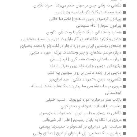
نگاهی به وقتی چین بر جهان حکم می‌راند | جواد لگزیان
نبرد سیم‌ها در گفت‌وگو با یاسر خوشنویس
پیرامون فرضیه‌ی زمین مسطح | غلامرضا خاکی
پیرامون سوفار | آلاله سلیمانی
همدرد پناهندگان در گفت‌وگو با ویت تان نگوین
حضور و کارکرد «گذشته» در آثار مارگریت دوراس | سمیه مصطفایی
جامعه‌ی روستایی ایران در دوره قاجار در گفت‌وگو با محمد بختیاری
درباره فرندز، عاشقان، و چیز وحشتناک بزرگ | مهرداد ملایی
درباره جمله‌های درستِ همینگوی | فرناز سیفی
برگزیدگان دومین جایزه نقد زرین معرفی شدند
دلایلی برای زنده ماندن بر روی سومین پله نشر
نگاهی به درس ۲۸ مرداد ملکی | امید ایران‌مهر
مروری بر جامعه‌شناسی سلبریتی: دیدگاه‌ها و نقدها | سمانه 
کوهستانی
بازتاب هنر در فرار به موزه نیویورک | نسیم خلیلی
واقعیت یا افسانه‌: نادرشاه و دختر کولی
نگاهی به روسای مجلس ایران | حمیدرضا امیدی‌سرور
مروری بر آنگاه به پایان رسیدیم | علی اکبر شیروانی
سیاست ایلی در ایران در گفت‌وگو با حمیدرضا یوسفی
پیرامون جنگ صلیبی اول؛ فراخوان از شرق | صادق وفایی