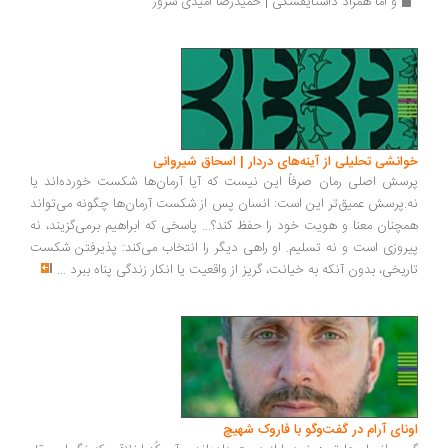
و اما همزاد داستایفسکی | حمیدرضا امیدی سرور
انشی تحلیلی از آینه‌های دردار | اسحاق شیروانی
سش اصلی رمان صرفاً این نیست که آیا آرمان‌ها شکست خورده‌اند یا
.پرسش عمیق‌تر این است: انسان پس از شکست آرمان‌ها چگونه می‌تواند
چنان معنا و هویت خود را حفظ کند؟... پاسخی که ابراهیم برمی‌گزیند، نه
روزی است و نه تسلیم. او راهی دیگر را انتخاب می‌کند: پذیرفتن شکست
ریخی، بدون آنکه به خیانت، گریز از واقعیت یا انکار زندگی پناه ببرد
...
ونای آرام در گفت‌وگو با فاروک شهیچ