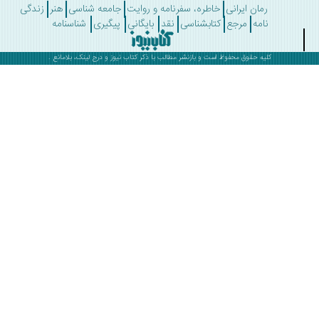
رمان ایرانی
خاطره، سفرنامه و روایت
جامعه شناسی
هنر
زندگی
نامه
مرجع
کتابشناسی
نقد
بایگانی
پیگیری
شناسنامه
کلیه حقوق محفوظ است و بازنشر مطالب با ذکر
کتاب نیوز
و درج لینک، بلامانع .