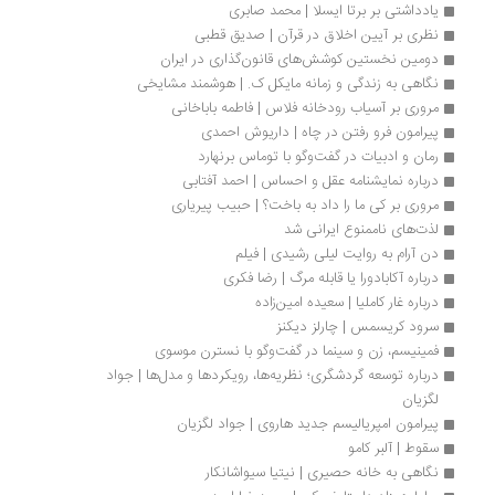
یادداشتی بر برتا ایسلا | محمد صابری
نظری بر آیین اخلاق در قرآن | صدیق قطبی
دومین نخستین کوشش‌های قانون‌گذاری در ایران
نگاهی به زندگی و زمانه مایکل ک. | هوشمند مشایخی
مروری بر آسیاب رودخانه فلاس | فاطمه باباخانی
پیرامون فرو رفتن در چاه | داریوش احمدی
رمان و ادبیات در گفت‌وگو با توماس برنهارد
درباره نمایشنامه عقل و احساس | احمد آفتابی
مروری بر کی ما را داد به باخت؟ | حبیب پیریاری
لذت‌های ناممنوع ایرانی شد
دن آرام به روایت لیلی رشیدی | فیلم
درباره آکابادورا یا قابله مرگ | رضا فکری
درباره غار کاملیا | سعیده امین‌زاده
سرود کریسمس | چارلز دیکنز
فمینیسم، زن و سینما در گفت‌و‌گو با نسترن موسوی
درباره توسعه گردشگری؛ نظریه‌ها، رویکردها و مدل‌ها | جواد 
لگزیان
پیرامون امپریالیسم جدید هاروی | جواد لگزیان
سقوط | آلبر کامو
نگاهی به خانه حصیری | نیتیا سیواشانکار