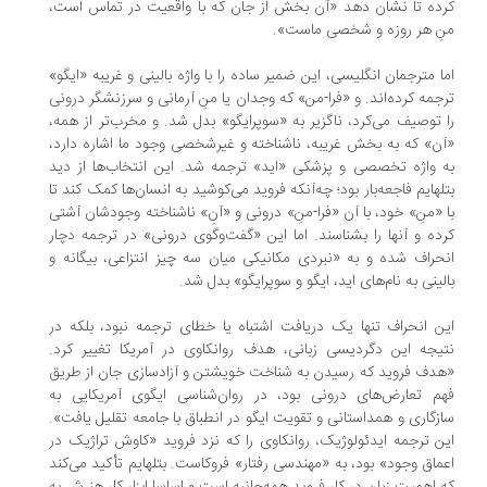
ده تا نشان دهد «آن بخش از جان که با واقعیت در تماس است،
ِ هر روزه و شخصی ماست».
ا مترجمان انگلیسی، این ضمیر ساده را با واژه بالینی و غریبه «ایگو»
جمه کرده‌اند. و «فرا-من» که وجدان یا منِ آرمانی و سرزنشگر درونی
 توصیف می‌کرد، ناگزیر به «سوپرایگو» بدل شد. و مخرب‌تر از همه،
ن» که به بخش غریبه، ناشناخته و غیرشخصی وجود ما اشاره دارد،
 واژه تخصصی و پزشکی «اید» ترجمه شد. این انتخاب‌ها از دید
لهایم فاجعه‌بار بود؛ چه‌آنکه فروید می‌کوشید به انسان‌ها کمک کند تا
 «منِ» خود، با آن «فرا-منِ» درونی و «آنِ» ناشناخته وجودشان آشتی
ده و آنها را بشناسند. اما این «گفت‌وگوی درونی» در ترجمه دچار
حراف شده و به «نبردی مکانیکی میان سه چیز انتزاعی، بیگانه و
لینی به نام‌های اید، ایگو و سوپرایگو» بدل شد.
ن انحراف تنها یک دریافت اشتباه یا خطای ترجمه نبود، بلکه در
یجه این دگردیسی زبانی، هدف روانکاوی در آمریکا تغییر کرد.
دف فروید که رسیدن به شناخت خویشتن و آزادسازی جان از طریق
م تعارض‌های درونی بود، در روان‌شناسی ایگوی آمریکایی به
زگاری و همداستانی و تقویت ایگو در انطباق با جامعه تقلیل یافت».
ن ترجمه ایدئولوژیک، روانکاوی را که نزد فروید «کاوش تراژیک در
ماق وجود» بود، به «مهندسی رفتار» فروکاست. بتلهایم تأکید می‌کند