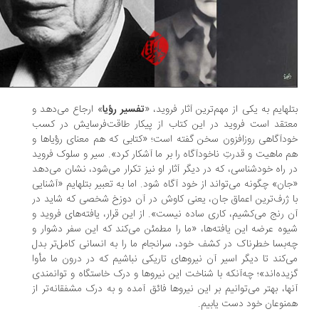
لهایم به یکی از مهم‌ترین آثار فروید، «
تفسیر رؤیا
» ارجاع می‌دهد و
تقد است فروید در این کتاب از پیکار طاقت‌فرسایش در کسب
دآگاهی روزافزون سخن گفته است؛ «کتابی که هم معنای رؤیاها و
 ماهیت و قدرتِ ناخودآگاه را بر ما آشکار کرد». سیر و سلوک فروید
 راه خودشناسی، که در دیگر آثار او نیز تکرار می‌شود، نشان می‌دهد
ان» چگونه می‌تواند از خود آگاه شود. اما به‌ تعبیر بتلهایم «آشنایی
 ژرف‌ترین اعماق جان، یعنی کاوش در آن دوزخ شخصی که شاید در
 رنج می‌کشیم، کاری ساده نیست». از این‌ قرار، یافته‌های فروید و
وه عرضه این یافته‌ها، «ما را مطمئن می‌کند که این سفر دشوار و
‌بسا خطرناک در کشف خود، سرانجام ما را به انسانی کامل‌تر بدل
‌کند تا دیگر اسیر آن نیروهای تاریکی نباشیم که در درون ما مأوا
یده‌اند»؛ چه‌آنکه با شناخت این نیروها و درک خاستگاه و توانمندی
ها، بهتر می‌توانیم بر این نیروها فائق آمده و به درک مشفقانه‌تر از
نوعان خود دست یابیم.