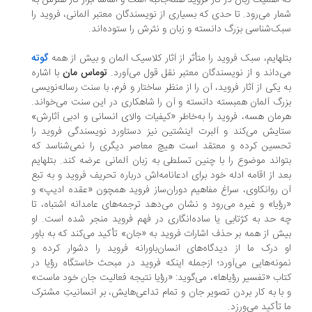
 اهمیت زبان در کار فروید همه‌جانبه است و اساسا ابزار کار هنرش به
ار می‌رود. تا حدی که بسیاری از نویسندگان معتبر آلمانی، فروید را
ک‌شناسی بزرگ دانسته و زبان و نثرش را ستوده‌اند.
لهایم، سبک فروید را متأثر از آثار کلاسیک آلمان و بیش از همه
گوته
‌داند و از نویسندگان معتبر نقل قول می‌آورد.
توماس مان
با اشاره
 یکی از آثار فروید، آن را از منظر ساختار و فرم، با سنت رساله‌نویسی
رگ آلمان همبسته دانسته و آن را شاهکاری در این سنت می‌خواند.
مان هسه، فروید را به‌خاطر «کیفیات والای انسانی و ادبی آثارش»
ایش می‌کند و آلبرت اینشتین نیز دستاورد نویسندگی فروید را
سین کرده و معتقد است هیچ معاصر دیگری را نمی‌شناسد که
واند موضوع را با چنین تسلطی به زبان آلمانی عرضه کند. بتلهایم
د از اقامه ادله خود برای ادعانامه‌اش درباره تحریف فروید و به‌ تبع
 روانکاوی، سراغ مفاهیم دوران‌ساز فروید همچون «عقده ادیپ» و
ؤیا» و غیره می‌رود و نشان می‌دهد ترجمه‌های عامدانه اشتباه، تا
 حد به کژتابی یا ساده‌انگاری در فهم فروید منجر شده است. او
ش از همه بر حذف اشارات فروید به «جان» تأکید می‌کند که به‌ باور
 درک ما از دیدگاه‌های انسان‌باورانه فروید را دشوار کرده و
ونه‌هایی می‌آورد؛ ازجمله اینکه‌ فروید در مبحث خاستگاه رؤیا در
اب «تفسیر رؤیاها»، می‌گوید: «رؤیا نتیجه فعالیت جان خود ماست»
با به کار بردن تصویر جان و تمام تداعی‌هایش، بر انسانیتِ مشترک
 تأکید می‌ورزد.