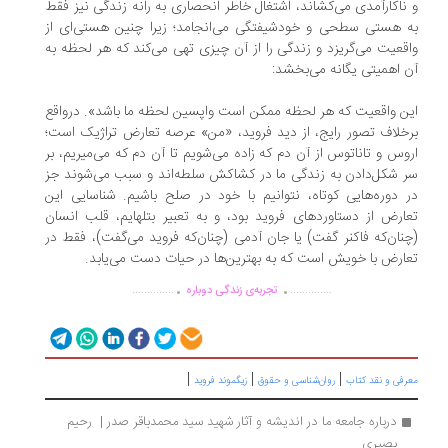
ناکارآمدی می‌کشاند، اشتغال خاطر انحصاری به رانه زندگی نیز فقط
 هستی سطحی و خودشیفتگی می‌انجامد؛ زیرا چنین هستی‌ای از
قعیت می‌گریزد و زندگی را از آن چیزی تهی می‌کند که هر لحظه به
 اهمیتی یگانه می‌بخشد:
ن واقعیت که هر لحظه ممکن است واپسین لحظه ما باشد». درواقع
خلاف تصور رایج، از دید فروید، «من» عرصه تعارض تراژیک است؛
وس و تاناتوس از آن دم که زاده می‌شویم تا آن دم که می‌میریم، بر
 شکل‌دادن به زندگی ما در کشاکش سلطه‌اند و سبب می‌شوند جز
 دوره‌هایی کوتاه، نتوانیم با خود در صلح باشیم. شناسایی این
ارض از دستاوردهای فروید بود، و به‌ تعبیر بتلهایم، قلب انسان
نان‌که فاکنر گفت) یا جان آدمی (چنان‌که فروید می‌گفت)، فقط در
ارض با خویش است که به بهترین‌ها در حیات دست می‌یابد.
.
.
..............
..............
تجربه‌ی زندگی دوباره
|
|
|
رفی و نقد کتاب
روان‌شناسی و حقوق
زیگموند فروید
درباره جامعه ما در اندیشه و آثار شهید سید محمدباقر صدر |  رحیم 
بصیری