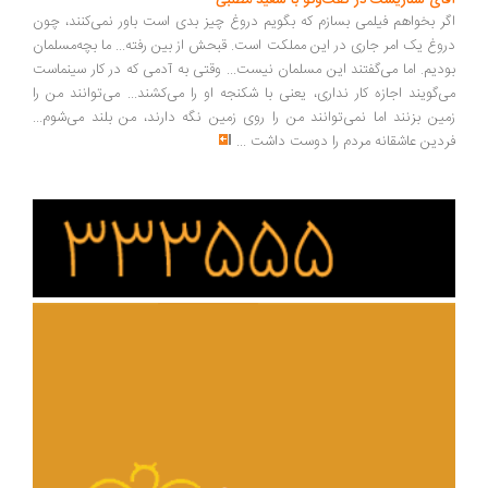
ای سناریست در گفت‌وگو با سعید مطلبی
ر بخواهم فیلمی بسازم که بگویم دروغ چیز بدی است باور نمی‌کنند، چون
وغ یک امر جاری در این مملکت است. قبحش از بین رفته... ما بچه‌مسلمان
دیم. اما می‌گفتند این مسلمان نیست... وقتی به آدمی که در کار سینماست
‌گویند اجازه کار نداری، یعنی با شکنجه او را می‌کشند... می‌توانند من را
ین بزنند اما نمی‌توانند من را روی زمین نگه دارند، من بلند می‌شوم...
دین عاشقانه مردم را دوست داشت
...