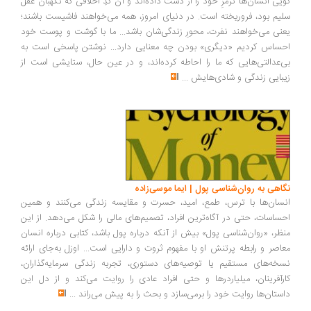
یی انسان‌ها ترمزِ خود را از دست داده‌اند و آن کُدِ اخلاقی که نگهبان عقل
یم بود، فروریخته است. در دنیای امروز، همه می‌خواهند فاشیست باشند؛
نی می‌خواهند نفرت، محورِ زندگی‌شان باشد... ما با گوشت و پوست خود
ساس کردیم «دیگری» بودن چه معنایی دارد... نوشتن پاسخی است به
‌عدالتی‌هایی که ما را احاطه کرده‌اند، و در عین حال، ستایشی است از
بایی زندگی و شادی‌هایش
...
اهی به روان‌شناسی پول | ایما موسی‌زاده
سان‌ها با ترس، طمع، امید، حسرت و مقایسه زندگی می‌کنند و همین
ساسات، حتی در آگاه‌ترین افراد، تصمیم‌های مالی را شکل می‌دهد. از این
ظر، «روان‌شناسی پول» بیش از آنکه درباره پول باشد، کتابی درباره انسان
اصر و رابطه پرتنش او با مفهوم ثروت و دارایی است... اوزل به‌جای ارائه
خه‌های مستقیم یا توصیه‌های دستوری، تجربه زندگی سرمایه‌گذاران،
رآفرینان، میلیاردرها و حتی افراد عادی را روایت می‌کند و از دل این
ستان‌ها روایت خود را برمی‌سازد و بحث را به پیش می‌راند
...