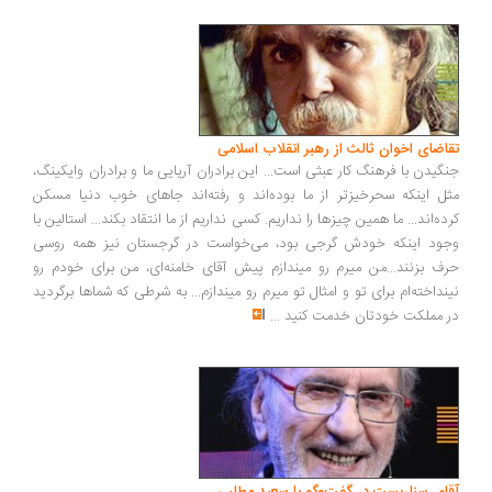
اضای اخوان ثالث از رهبر انقلاب اسلامی
گیدن با فرهنگ کار عبثی است... این برادران آریایی ما و برادران وایکینگ،
ل اینکه سحرخیزتر از ما بوده‌اند و رفته‌اند جاهای خوب دنیا مسکن
ده‌اند... ما همین چیزها را نداریم. کسی نداریم از ما انتقاد بکند... استالین با
ود اینکه خودش گرجی بود، می‌خواست در گرجستان نیز همه روسی
ف بزنند...من میرم رو میندازم پیش آقای خامنه‌ای، من برای خودم رو
نداخته‌ام برای تو و امثال تو میرم رو میندازم... به شرطی که شماها برگردید
 مملکت خودتان خدمت کنید
...