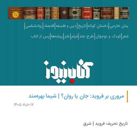
ان خارجی
داستان کوتاه
تاریخ
دین و فلسفه
اقتصاد
روانشناسی
ر
کودک و نوجوان
طرح جلد
فیلم
طنز
ریشه‌ها
پس از کتاب
مروری بر فروید: جان یا روان؟ | شیما بهره‌مند
17 خرداد 1405
ریخ تحریف فروید | شرق