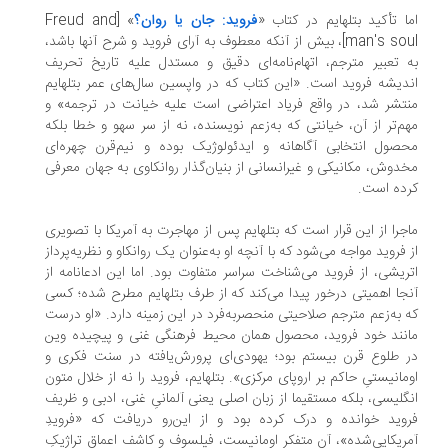
ا تأکید بتلهایم در کتاب «
فروید: جان یا روان؟
» [Freud and
man's soul]، بیش از آنکه معطوف به آرای فروید و شرح آنها باشد،
‌ تعبیر مترجم، اتهام‌نامه‌ای دقیق و مستدل علیه تاریخ تحریف
دیشه فروید است. «این کتاب که در واپسین سال‌های عمر بتلهایم
تشر شد، در واقع فریاد اعتراضی است علیه خیانت در ترجمه» و
م‌تر از آن، خیانتی که به‌زعم نویسنده، نه از سر سهو و خطا بلکه
صول انتخابی آگاهانه و ایدئولوژیک بوده و نیم‌قرن چهره‌ای
دوش، مکانیکی و غیرانسانی از بنیان‌گذار روانکاوی به جهان معرفی
ده است.
جرا از این قرار است که بتلهایم پس از مهاجرت به آمریکا با تصویری
 فروید مواجه می‌شود که با آنچه او به‌عنوان یک روانکاو و نظریه‌پرداز
ریشی، از فروید می‌شناخت سراسر متفاوت بود. اما این ادعانامه از
جا اهمیتی درخور پیدا می‌کند که از طرف بتلهایم مطرح شده؛ کسی
 به‌زعم مترجم صلاحیتی منحصربه‌فرد در این زمینه دارد. «او درست
نند خود فروید، محصول همان محیط فرهنگی غنی و پیچیده وین
 طلوع قرن بیستم بود؛ یهودی‌ای پرورش‌یافته در سنت فکری و
مانیستیِ حاکم بر اروپای مرکزی». بتلهایم، فروید را نه از خلال متون
گلیسی، بلکه مستقیما از زبان اصلی یعنی آلمانیِ غنی، ادبی و ظریف
وید خوانده و درک کرده بود و از این‌رو دریافت که «فرویدِ
ریکایی‌شده»، آن متفکر اومانیست، فیلسوف و کاشف اعماق تراژیکِ