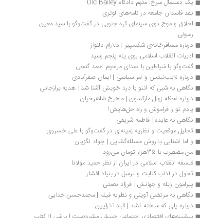
یک دستمال سرخ‌: متهم دادگاه Old Bailey 
نقد فاسدان جامعه در نامه‌های لوتری
اخلاق و موج نوی سینمای کره جنوبی در گفت‌وگو با سید معین 
رسولی
درباره مسافرخانه‌ی شکسپیر | دلارام دلنواز
ادبیات انقلاب اسلامی روی پله پنجم رسید
گفت‌وگو با شیاطین با صدای مرحوم احمد گنجی
درباره لایب‌نیتس و امر سیاسی | ایمان صفرآبادی 
نگاهی به شبی که انتو با درد خویش آشنا شد | هدیه برازجانی
درباره لحظه زوال مارکسون | ماهرخ شاهرخیان
یادم تو را فراموش و راه حل‌هایش!
نگاهی به عایده | فاطمه شریفی
تحلیل موقعیت و نظریه زمینه‌ای در گفت‌و‌گو با علی خسروی 
و اما آشنایی با روش مسئله‌گشایی | جواد لگزیان
من مضطرب با 35هزار تومان می‌رود
فلسفه انقلاب اسلامی در ایران از نظر حمید مولانا
تحول در آداب کتابت و ترسل در بنیاد افشار
پیرامون رابله و جهانش | فرزاد نعمتی
نگاهی به مرتضی آوینی و نظریه فیلم | محمدحسن خدایی
درباره پلی که ساخته نشد | قباد آذرآیین 
پیشینه‌های اقتصادی اجتماعی جنبش مشروطیت | برشی از کتاب