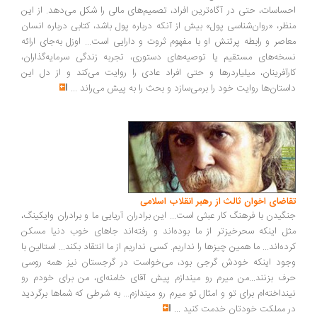
ساسات، حتی در آگاه‌ترین افراد، تصمیم‌های مالی را شکل می‌دهد. از این
ظر، «روان‌شناسی پول» بیش از آنکه درباره پول باشد، کتابی درباره انسان
اصر و رابطه پرتنش او با مفهوم ثروت و دارایی است... اوزل به‌جای ارائه
خه‌های مستقیم یا توصیه‌های دستوری، تجربه زندگی سرمایه‌گذاران،
رآفرینان، میلیاردرها و حتی افراد عادی را روایت می‌کند و از دل این
ستان‌ها روایت خود را برمی‌سازد و بحث را به پیش می‌راند
...
اضای اخوان ثالث از رهبر انقلاب اسلامی
گیدن با فرهنگ کار عبثی است... این برادران آریایی ما و برادران وایکینگ،
ل اینکه سحرخیزتر از ما بوده‌اند و رفته‌اند جاهای خوب دنیا مسکن
ده‌اند... ما همین چیزها را نداریم. کسی نداریم از ما انتقاد بکند... استالین با
ود اینکه خودش گرجی بود، می‌خواست در گرجستان نیز همه روسی
ف بزنند...من میرم رو میندازم پیش آقای خامنه‌ای، من برای خودم رو
نداخته‌ام برای تو و امثال تو میرم رو میندازم... به شرطی که شماها برگردید
 مملکت خودتان خدمت کنید
...