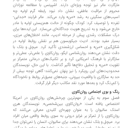
رگارت مالر نیز توجه ویژه‌ای دارند. اشپیتس با مطالعه نوزادان
روم از مراقبت عاطفی، نشان داد نبود رابطه گرم اولیه چه
یب‌های سنگینی به رشد «من» وارد می‌کند. مالر فرآیند «جدایی-
رد» را توصیف کرد: کودک چگونه از حالت همزیستی اولیه با مادر
رج می‌شود و به تدریج هویت جداگانه‌ای می‌سازد. این ایده‌ها برای
ک مشکلات رشدی پیش از مرحله ادیپ، مانند اختلال‌های مرزی،
یار مفید بودند. ادیت جیکوبسون هم بر نقش روابط اولیه در
ل‌گیری «من» و احساس ارزشمندی تأکید کرد. میچل و بلک با
ت نشان می‌دهند روان‌شناسی ایگو، روان‌کاوی را علمی‌تر، عملی‌تر و
زگارتر با فرهنگ آمریکایی کرد و بر تکنیک‌های درمانی متمرکز بر
ویت «من» و تحلیل دفاع‌ها تأثیر گذاشت. با این حال، نویسندگان
دودیت‌های این رویکرد را نیز پنهان نمی‌کنند؛ گاهی توجه بیش از
 به سازگاری با واقعیت بیرونی، جنبه‌های عمیق‌تر روابط و ناخودآگاه
 کم‌رنگ کرد و بعدها مورد نقد مکاتب دیگر قرار گرفت.
گ و بوی اجتماعی روان‌کاوی
ل سوم به یکی از مهم‌ترین چرخش‌های روان‌کاوی در آمریکا
ختصاص یافته است: «روان‌کاوی بین‌شخصی». نویسندگان هری
تک سالیوان را به عنوان چهره‌ای کلیدی معرفی می‌کنند که
ان‌کاوی را از تمرکز بر غرایز درونی به سوی روابط واقعی میان افراد
د. میچل و بلک نشان می‌دهند برای سالیوان، انسان را نمی‌توان جدا