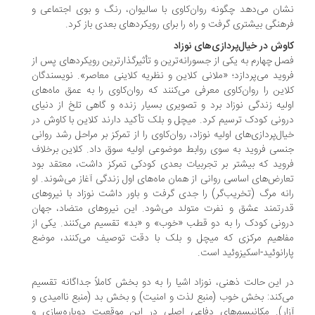
ان می‌دهد چگونه روان‌کاوی با سالیوان، رنگ و بوی اجتماعی و
هنگی بیشتری گرفت و راه را برای رویکردهای بعدی باز کرد.
وش در خیال‌پردازی‌های نوزاد
ل چهارم به یکی از جسورانه‌ترین و تأثیرگذارترین رویکردهای پس از
وید می‌پردازد؛ «ملانی کلاین و نظریه کلاینی معاصر». نویسندگان
این را روان‌کاوی معرفی می‌کنند که روان‌کاوی را به عمق ماه‌های
لیه زندگی نوزاد برد و تصویری بسیار زنده و گاهی تلخ از دنیای
ونی کودک ترسیم کرد. میچل و بلک تأکید دارند کلاین با کاوش در
ال‌پردازی‌های اولیه نوزاد، روان‌کاوی را از تمرکز بر مراحل رشد روانی
سی فروید به سوی روابط موضوعی اولیه سوق داد. کلاین برخلاف
وید که بیشتر بر تجربیات بعدی کودکی تمرکز داشت، معتقد بود
ارض‌های اساسی روانی از همان ماه‌های اول زندگی آغاز می‌شوند. او
نه مرگ (تخریب‌گر) را جدی گرفت و باور داشت نوزاد با نیروهای
رتمند عشق و نفرت متولد می‌شود. این نیروهای متضاد، جهان
ونی کودک را به دو قطب «خوب» و «بد» تقسیم می‌کنند. یکی از
فاهیم مرکزی که میچل و بلک با دقت توصیف می‌کنند، موضع
رانوئید-اسکیزوئید است.
 این حالت ذهنی، نوزاد اشیا را به دو بخش کاملاً جداگانه تقسیم
‌کند: بخش خوب (منبع لذت و امنیت) و بخش بد (منبع ناامیدی و
ار). مکانیسم‌های دفاعی اصلی در این موقعیت دوپاره‌سازی و