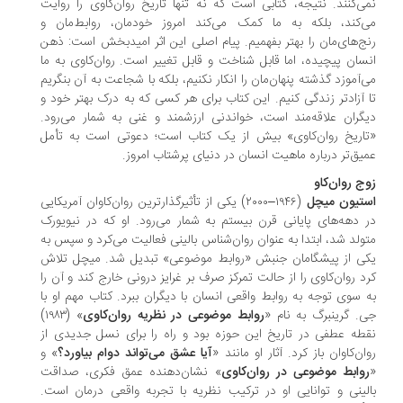
ی‌کنند. نتیجه، کتابی است که نه تنها تاریخ روان‌کاوی را روایت
‌کند، بلکه به ما کمک می‌کند امروز خودمان، روابط‌مان و
ج‌های‌مان را بهتر بفهمیم. پیام اصلی این اثر امیدبخش است: ذهن
سان پیچیده، اما قابل شناخت و قابل تغییر است. روان‌کاوی به ما
‌آموزد گذشته پنهان‌مان را انکار نکنیم، بلکه با شجاعت به آن بنگریم
 آزادتر زندگی کنیم. این کتاب برای هر کسی که به درک بهتر خود و
گران علاقه‌مند است، خواندنی ارزشمند و غنی به شمار می‌رود.
اریخ روان‌کاوی» بیش از یک کتاب است؛ دعوتی است به تأمل
یق‌تر درباره ماهیت انسان در دنیای پرشتاب امروز.
ج روان‌کاو
تیون میچل
(۱۹۴۶–۲۰۰۰) یکی از تأثیرگذارترین روان‌کاوان آمریکایی
 دهه‌های پایانی قرن بیستم به شمار می‌رود. او که در نیویورک
ولد شد، ابتدا به عنوان روان‌شناس بالینی فعالیت می‌کرد و سپس به
ی از پیشگامان جنبش «روابط موضوعی» تبدیل شد. میچل تلاش
د روان‌کاوی را از حالت تمرکز صرف بر غرایز درونی خارج کند و آن را
 سوی توجه به روابط واقعی انسان با دیگران ببرد. کتاب مهم او با
. گرینبرگ به نام «
روابط موضوعی در نظریه روان‌کاوی
» (۱۹۸۳)
طه عطفی در تاریخ این حوزه بود و راه را برای نسل جدیدی از
ان‌کاوان باز کرد. آثار او مانند «
آیا عشق می‌تواند دوام بیاورد؟
» و
وابط موضوعی در روان‌کاوی
» نشان‌دهنده عمق فکری، صداقت
لینی و توانایی او در ترکیب نظریه با تجربه واقعی درمان است.