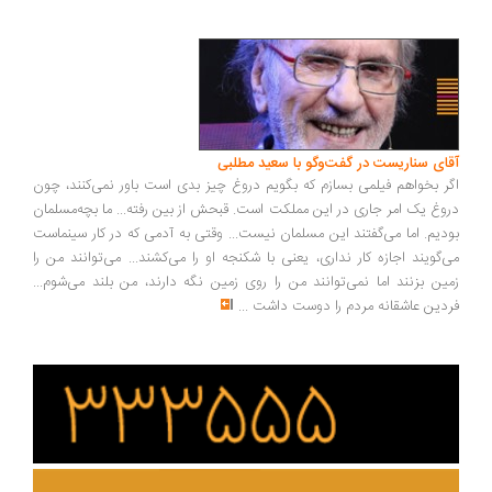
ای سناریست در گفت‌وگو با سعید مطلبی
ر بخواهم فیلمی بسازم که بگویم دروغ چیز بدی است باور نمی‌کنند، چون
وغ یک امر جاری در این مملکت است. قبحش از بین رفته... ما بچه‌مسلمان
دیم. اما می‌گفتند این مسلمان نیست... وقتی به آدمی که در کار سینماست
‌گویند اجازه کار نداری، یعنی با شکنجه او را می‌کشند... می‌توانند من را
ین بزنند اما نمی‌توانند من را روی زمین نگه دارند، من بلند می‌شوم...
دین عاشقانه مردم را دوست داشت
...