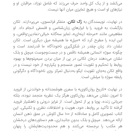
‌کشد و از یک کل واحد حرف می‌زند که شامل نوزاد، مراقبان او و
ازهای او است و هیچ تمایزی میان آنها نیست.
 نهایت، نویسندگان به
ژک لکان
، متفکر فرانسوی، می‌پردازند. لکان
زگشت به فروید را با ابزارهای زبان‌شناسی و فلسفی انجام داد. او
اهیمی مانند «مرحله آینه‌ای»، تمایز سه‌گانه خیالی-نمادین-واقعی، و
ن ایده را مطرح کرد که «میل» ما همیشه میل دیگری است. لکان
ان داد زبان چقدر در شکل‌گیری ناخودآگاه ما قدرتمند است و
ونه سوژه انسانی همیشه ناقص و در جست‌وجوست.میچل و بلک
ان می‌دهند درمان لکانی در پی از میان بردن سیمپتوم‌ها و بهبود
ابط یا تحکیم و تقویت تصور منسجم و یکپارچه از خود نیست و در
قع لکان به‌جای تقویت ایگو به‌دنبال تمرکز روی ناخودآگاه و دگرگونی
بطه سوژه با میلش است.
 نهایت «تاریخ روان‌کاوی» با سفری هوشمندانه و خواندنی از فروید
 امروز، نشان می‌دهد روان‌کاوی هرگز یک نظریه منجمد نبوده، بلکه
یانی زنده، پویا و پر از تحول است. از غرایز درونی و ناهشیار فروید
فته تا تأکید بر روابط، خود، هویت و اختلافات نظری و تکنیکی، این
کتاب تصویری کامل و صادقانه از ۱۰۰ سال کاوش در عمق ذهن انسان
ائه می‌دهد. میچل و بلک بدون جانبداری، هم دستاوردهای درخشان
 مکتب را برجسته می‌کنند و هم محدودیت‌هایشان را پنهان