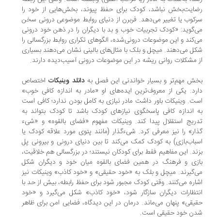
ایت‌بخش نباشد، کودک برای حفظ پیوند، بخش‌هایی از خود را
کوب یا تغییر می‌دهد. فربرن از دنیای روابط موضوعی درونی سخن
‌گوید: «کودک تجربیات خوب و بد با دیگران را در ذهن خود درونی
‌کند و این موضوعات درونی‌شده، الگوهای تکراری روابط بزرگسالی را
ل می‌دهند. میچل و بلک با مثال‌های بالینی نشان می‌دهند بسیاری
 مشکلات روانی ریشه در این موضوعات درونی آسیب‌دیده دارند.
ش مهم‌تر و بسیار خواندنی این فصل به
دانلد وینیکات
اختصاص
رد. یکی از معروف‌ترین ایده‌های او «مادر به اندازه کافی خوب»
ت. وینیکات باور داشت مادر نیازی به کامل بودن ندارد؛ کافی است
 اندازه کافی پاسخگوی نیازهای کودک باشد تا کودک بتواند به
ریج استقلال پیدا کند. وینیکات مفهوم «فضای بالقوه» و «شیء
ار» را نیز معرفی کرد. شیء‌گذار (مانند پتوی مورد علاقه کودک یا
باب‌بازی) به کودک کمک می‌کند تا بین دنیای درونی و بیرونی پل
ند. این مفاهیم فقط برای کودکان نیستند؛ در بزرگسالی هم خلاقیت،
زی و فرهنگ در همین فضای بالقوه میان خود و دیگران شکل
‌گیرند. میچل و بلک به «خود حقیقی» و «خود کاذب» وینیکات نیز
اره می‌کنند. وقتی کودک مجبور شود برای حفظ رابطه، بیش از حد با
تظارات دیگران سازگار شود، «خود کاذب» شکل می‌گیرد و «خود
یقی» پنهان می‌ماند. درمان در این دیدگاه، فضایی امن برای ظاهر
دن خود حقیقی است.