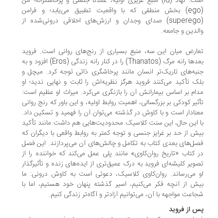
است: نهاد (id) منبع غریزی اولیه، عمدتاً جنسی و پرخاشگرانه؛ من
(ego) بخش منطقی که با واقعیت تطبیق می‌یابد؛ و فرامن
(superego) صدای وجدان و ارزش‌های اخلاقی درونی‌شده از
لدین و جامعه.
ارض میان این سه، منبع بسیاری از رنج‌های روانی است. فروید
بعدها رانه مرگ (Thanatos) را در کنار رانه زندگی (Eros) افزود و به
به‌های تاریک‌تر انسان مانند پرخاشگری ذاتی توجه کرد. میچل و
ک تأکید می‌کنند فروید هرگز نظریه‌اش را ثابت و نهایی ندید؛ او
ام بر اساس بیمارانش آن را بازنگری می‌کرد. میراث او عظیم است:
ثیر کودکی بر بزرگسالی، اهمیت روابط اولیه، و این باور که رنج روانی
نادار است و با کاوش در گذشته می‌توان آن را فهمید و تسکین داد.
 این حال، این سنت کلاسیک محدودیت‌هایی هم داشت مانند تأکید
ش از حد بر غرایز جنسی و توجه کمتر به روابط واقعی با دیگران که
ل‌های بعدی کتاب به تکامل و چالش‌های آن می‌پردازند. این فصل
 کتاب «تاریخ روان‌کاوی» مانند پلی عمل می‌کند که خواننده را از
ویر کلیشه‌ای فروید به درک عمیق‌تری از ایده‌های زنده و تأثیرگذار
 می‌رساند. روان‌کاوی کلاسیک، دعوتی است به کاوش درونی: ما
ش از آنچه فکر می‌کنیم، اسیر گذشته پنهان خود هستیم، اما با
اعت مواجهه با آن، می‌توانیم آزادتر و آگاه‌تر زندگی کنیم.
 از فروید