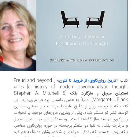
اب «
تاریخ روان‌کاوی؛ از فروید تا کنون
» [Freud and beyond :
a history of modern psychoanalytic thoug] نوشته
ستیفن میچل
و
مارگارت بلک
[Stephen A. Mitchell &
Margaret J Black]، دقیقاً به همین داستان پرماجرا می‌پردازد. این
اب که با ترجمه روان و دقیق علیرضا طهماسب و مجتبی جعفری
سط نشر نو منتشر شده، یکی از بهترین مرور‌های موجود بر تحولات
ان‌کاوی در صد سال گذشته است. نویسندگان این اثر، استیون میچل
مارگارت بلک، نه تنها دو متفکر برجسته در حوزه روان‌کاوی معاصر،
که زوجی هستند که زندگی حرفه‌ای و شخصی‌شان عمیقاً به هم گره