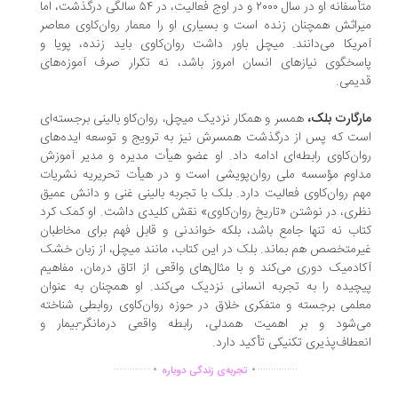
متأسفانه او در سال ۲۰۰۰ و در اوج فعالیت، در ۵۴ سالگی درگذشت، اما
راثش همچنان زنده است و بسیاری او را معمار روان‌کاوی معاصر
ریکا می‌دانند. میچل باور داشت روان‌کاوی باید زنده، پویا و
سخگوی نیازهای انسان امروز باشد، نه تکرار صرف آموزه‌های
یمی.
رگارت بلک،
همسر و همکار نزدیک میچل، روان‌کاو بالینی برجسته‌ای
ت که پس از درگذشت همسرش نیز به ترویج و توسعه ایده‌های
ان‌کاوی رابطه‌ای ادامه داد. او عضو هیأت مدیره و مدیر آموزش
اوم مؤسسه ملی روان‌پویشی است و در هیأت تحریریه نشریات
م روان‌کاوی فعالیت دارد. بلک با تجربه بالینی غنی و دانش عمیق
ری، در نوشتن «تاریخ روان‌کاوی» نقش کلیدی داشت. او کمک کرد
اب نه تنها جامع باشد، بلکه خواندنی و قابل فهم برای مخاطبان
رمتخصص هم بماند. بلک در این کتاب، مانند میچل، از زبان خشک
ادمیک دوری می‌کند و با مثال‌های واقعی از اتاق درمان، مفاهیم
چیده را به تجربه انسانی نزدیک می‌کند. او همچنان به عنوان
لمی برجسته و متفکری خلاق در حوزه روان‌کاوی روابطی شناخته
ی‌شود و بر اهمیت همدلی، رابطه واقعی درمانگر-بیمار و
عطاف‌پذیری تکنیکی تأکید دارد.
.
.
..............
...............
تجربه‌ی زندگی دوباره