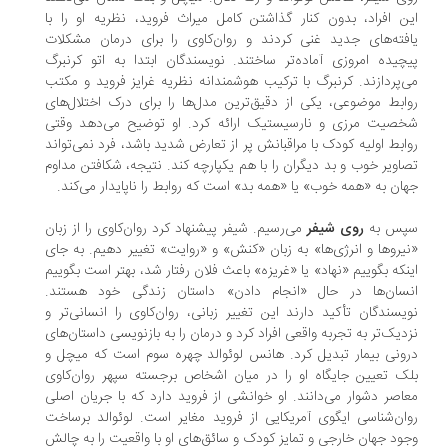
ن افراد، بدون کنار گذاشتن کامل میراث فروید، نظریه او را با
فته‌های جدید غنی کردند و روان‌کاوی را برای درمان مشکلات
چیده امروزی آماده‌تر ساختند. نویسندگان ابتدا به اتو کرنبرگ
‌پردازند. کرنبرگ با ترکیب هوشمندانه نظریه غرایز فروید و مکتب
ابط موضوعی، یکی از دقیق‌ترین مدل‌ها را برای درک اختلال‌های
صیت مرزی و نارسیستیک ارائه کرد. او توضیح می‌دهد وقتی
ابط اولیه کودک با مراقبانش پر از تعارض شدید باشد، فرد نمی‌تواند
اویر خوب و بد دیگران را با هم یکپارچه کند. نتیجه، شکافتن مداوم
ان به «همه خوب» یا «همه بد» است که روابط را ناپایدار می‌کند.
پس به
روی شیفر
می‌رسیم. شیفر پیشنهاد کرد روان‌کاوی را از زبان
یروها و انرژی‌ها» به زبان «کنش» و «روایت» تغییر دهیم. به جای
نکه بگوییم «نهاد» یا «غریزه» باعث فلان رفتار شد، بهتر است بگوییم
نسان‌ها در حال «انجام دادن» داستان زندگی خود هستند.
یسندگان تأکید دارند این تغییر زبانی، روان‌کاوی را انسانی‌تر و
دیک‌تر به تجربه واقعی افراد کرد و درمان را به بازنویسی داستان‌های
ونی بیمار تبدیل کرد. هانس لوئوالد چهره سوم است که میچل و
ک تعیین جایگاه او را در میان اشخاص برجسته سپهر روان‌کاوی
اصر دشوار می‌دانند. او خوانشی از فروید دارد که با جریان اصلی
ان‌شناسی ایگوی آمریکایی از فروید مغایر است. لوئوالد برساخت
ود جهان خارجی و تمایز کودک و سائق‌های او با واقعیت را به چالش