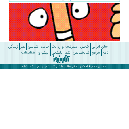
رمان ایرانی
خاطره، سفرنامه و روایت
جامعه شناسی
هنر
زندگی
نامه
مرجع
کتابشناسی
نقد
بایگانی
پیگیری
شناسنامه
کلیه حقوق محفوظ است و بازنشر مطالب با ذکر
کتاب نیوز
و درج لینک، بلامانع .