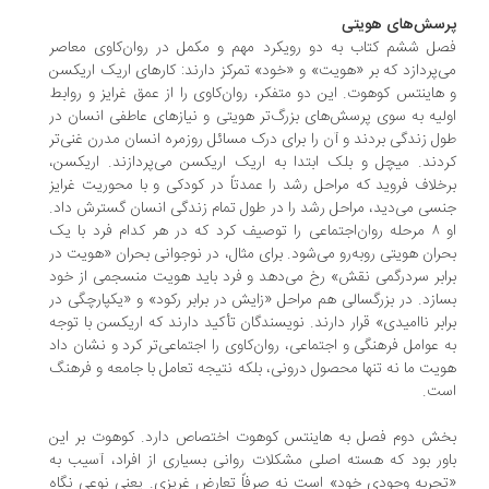
رسش‌های هویتی
ل ششم کتاب به دو رویکرد مهم و مکمل در روان‌کاوی معاصر
‌پردازد که بر «هویت» و «خود» تمرکز دارند: کارهای اریک اریکسن
هاینتس کوهوت. این دو متفکر، روان‌کاوی را از عمق غرایز و روابط
لیه به سوی پرسش‌های بزرگ‌تر هویتی و نیازهای عاطفی انسان در
ل زندگی بردند و آن را برای درک مسائل روزمره انسان مدرن غنی‌تر
دند. میچل و بلک ابتدا به اریک اریکسن می‌پردازند. اریکسن،
خلاف فروید که مراحل رشد را عمدتاً در کودکی و با محوریت غرایز
سی می‌دید، مراحل رشد را در طول تمام زندگی انسان گسترش داد.
او ۸ مرحله روان‌اجتماعی را توصیف کرد که در هر کدام فرد با یک
ران هویتی روبه‌رو می‌شود. برای مثال، در نوجوانی بحران «هویت در
ابر سردرگمی نقش» رخ می‌دهد و فرد باید هویت منسجمی از خود
ازد. در بزرگسالی هم مراحل «زایش در برابر رکود» و «یکپارچگی در
ابر ناامیدی» قرار دارند. نویسندگان تأکید دارند که اریکسن با توجه
 عوامل فرهنگی و اجتماعی، روان‌کاوی را اجتماعی‌تر کرد و نشان داد
یت ما نه تنها محصول درونی، بلکه نتیجه تعامل با جامعه و فرهنگ
ست.
خش دوم فصل به هاینتس کوهوت اختصاص دارد. کوهوت بر این
ور بود که هسته اصلی مشکلات روانی بسیاری از افراد، آسیب به
جربه وجودی خود» است نه صرفاً تعارض غریزی. یعنی نوعی نگاه