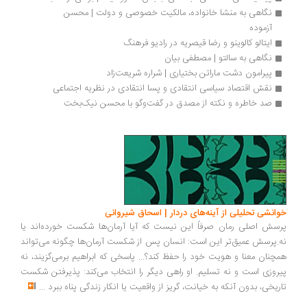
نگاهی به منشا خانواده، مالکیت خصوصی و دولت | محسن 
آزموده
ایتالو کالوینو و رضا قیصریه در رادیو فرهنگ 
نگاهی به سالتو | مصطفی بیان
پیرامون دشت ماراتن بختیاری | شراره شریعت‌زاد
نقش اقتصاد سیاسی انتقادی و پسا انتقادی در نظریه اجتماعی
صد خاطره و نکته از مصدق در گفت‌وگو با محسن نیک‌بخت
انشی تحلیلی از آینه‌های دردار | اسحاق شیروانی
سش اصلی رمان صرفاً این نیست که آیا آرمان‌ها شکست خورده‌اند یا
.پرسش عمیق‌تر این است: انسان پس از شکست آرمان‌ها چگونه می‌تواند
چنان معنا و هویت خود را حفظ کند؟... پاسخی که ابراهیم برمی‌گزیند، نه
روزی است و نه تسلیم. او راهی دیگر را انتخاب می‌کند: پذیرفتن شکست
ریخی، بدون آنکه به خیانت، گریز از واقعیت یا انکار زندگی پناه ببرد
...