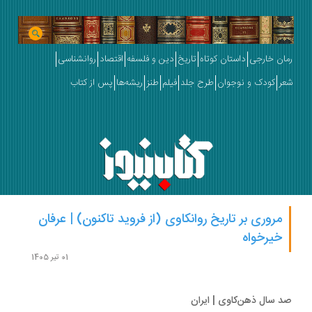
ان خارجی
داستان کوتاه
تاریخ
دین و فلسفه
اقتصاد
روانشناسی
ر
کودک و نوجوان
طرح جلد
فیلم
طنز
ریشه‌ها
پس از کتاب
مروری بر تاریخ روانکاوی (از فروید تاکنون) | عرفان
خیرخواه
01 تیر 1405
 سال ذهن‌کاوی | ایران