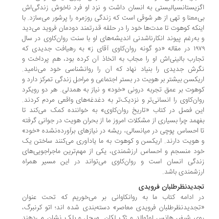
زیستانسیالیستی به انسان داشت و نزد او فرد ناخوش زندگی‌اش
‌معنا و تهی از هر شوقی است که زندگی روزمره را پرشور می‌سازد. با
نکه کوهوت تا مدت‌ها خود را در حلقه قدرتمند دودمان فروید می‌دید
به‌رغم پیوند انکارناشدنی اندیشه‌های او با سنت روان‌کاوی در سال
۱۹۷۹ در مقاله «دو گونه روان‌کاوی آقای ز» به رهیافت جدیدی که
ارب بالینی‌اش او را مجاب به اتخاذ آن کرده بود، هم پرداخت و
رش جدیدی را بنیاد نهاد که آن را روانشناسی خود می‌نامید.
یکسن بیشتر بر هویت در بستر اجتماعی و مراحل زندگی تمرکز دارد و
هوت بر عمق تجربه درونی «خود» و نیاز به همدلی. هر دو رویکرد
ان‌کاوی را انسانی‌تر و نزدیک‌تر به دغدغه‌های واقعی مردم کردند.
ن فصل در کتاب «تاریخ روان‌کاوی» به خواننده کمک می‌کند تا
همد چرا بسیاری از مشکلات امروز ما از بحران هویت در جوانی گرفته
 احساس پوچی در میانسالی، ریشه در نیازهای برآورده‌نشده «خود»
هویت دارند. اریکسن و کوهوت به ما یادآوری می‌کنند ساختن یک
د منسجم و احساس ارزشمندی، یکی از مهم‌ترین ماجراجویی‌های
دگی انسان است و روان‌کاوی می‌تواند در این مسیر همراه
زشمندی باشد.
دیدنظرطلبان فرویدی
 ادامه کتاب ما به روانکاوانی بر می‌خوریم که تحت عنوان
جدیدنظرطلبان فرویدی معاصر» دسته‌بندی شده اند؛ اتو کرنبرگ،
ی شیفر، هانس لوئوالد و ژک لکان. میچل و بلک نشان می‌دهند