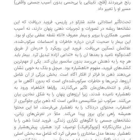
ج می‌بردند (فلج، نابینایی یا بی‌حسی بدون آسیب جسمی واقعی)
یر او را تغییر داد.
ت‌تأثیر استادانی مانند شارکو در پاریس، فروید دریافت که این
انه‌ها ریشه در تصورات و تجربیات ذهنی پنهان دارند، نه آسیب
بی. همکاری با برویر و بیمار معروف «آنا» نقطه عطفی برای او بود.
ن بیمار با صحبت کردن درباره خاطرات و احساسات سرکوب‌شده،
ائمش تسکین می‌یافت. فروید این رویکرد را «درمان از طریق
ت‌وگو» نامید و بعدها آن را به «تداعی آزاد» تبدیل کرد. بیمار باید
 چه را به ذهنش می‌رسد بدون سانسور بیان کند. یکی از مهم‌ترین
ف‌های فروید، مفهوم «ناهشیار» بود. میچل و بلک به خوبی نشان
‌دهند ذهن ما فراتر از افکار آگاه است. بخش بزرگی از آن شامل
زوها، ترس‌ها و خاطرات سرکوب‌شده‌ای است که بدون آگاهی ما بر
تار و انتخاب‌های‌مان تأثیر می‌گذارند. رؤیاها «شاهراه ورود به
هشیار» نامیده شدند، زیرا آرزوهای پنهان را به شکل نمادین بیان
‌کنند. سرکوب نیز مکانیسمی دفاعی است که ذهن برای جلوگیری از
طراب، محتوای دردناک را به ناهشیار می‌فرستد، اما این محتوا
یشه راهی برای بروز پیدا می‌کند. مثلاً در لغزش‌های زبانی،
انه‌های جسمی یا الگوهای تکراری زندگی. فروید ابتدا ذهن را با
ل مکان‌نگارانه (توپوگرافیک) توصیف کرد: هشیار، پیش‌هشیار و
هشیار. بعدها مدل ساختاری را معرفی کرد که شامل سه بخش اصلی