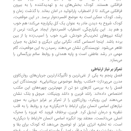
افکنی هستند. کودک بخش‌های بد و تهدیدکننده را به بیرون
افکنی می‌کند تا از اضطراب پارانوئید در امان بماند. با گذشت زمان و
د، کودک ممکن است به موضع افسرده‌وار برسد. در این موقعیت،
دک شروع به دیدن مادر به عنوان یک کل یکپارچه می‌کند؛ هم خوب
هم بد. این یکپارچگی، اضطراب افسرده‌وار ایجاد می‌کند؛ ترس از
نکه نیروهای تخریب‌گر خودش، شیء خوب را آسیب‌زده یا از بین
ده باشد. اینجا احساس گناه، نگرانی برای دیگری و تمایل به جبران
هر می‌شود. نویسندگان نشان می‌دهند رسیدن به این موقعیت، گام
می در رشد عاطفی است و پایه همدلی و روابط سالم بزرگسالی را
‌سازد.
رکز بر نیاز ارتباطی
ل پنجم به یکی از غنی‌ترین و تأثیرگذارترین جریان‌های روان‌کاوی
رن می‌پردازد؛ «مکتب روابط موضوعی بریتانیایی». نویسندگان این
ل را به بررسی کارهای دو تن از مهم‌ترین چهره‌های این مکتب
تصاص داده‌اند: رانلد فربرن و دانلد وینیکات. میچل و بلک نشان
‌دهند این رویکرد، روان‌کاوی را از تمرکز بر غرایز درونی به سوی
ازهای اساسی انسان برای ارتباط با «دیگران» برد و روابط را به قلب
ریه و درمان تبدیل کرد. فربرن، برخلاف فروید که غریزه را محرک
لی می‌دانست، معتقد بود انگیزه اساسی انسان «ارتباط با دیگران»
ت، نه تخلیه انرژی غرایز. او توضیح می‌دهد که کودک برای بقا و
د، به‌شدت به مادر (یا مراقب اصلی) وابسته است. وقتی این رابطه