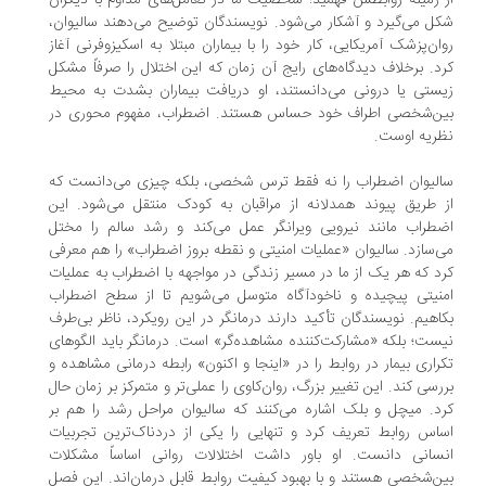
 زمینه روابطش فهمید؛ شخصیت ما در تعامل‌های مداوم با دیگران
ل می‌گیرد و آشکار می‌شود. نویسندگان توضیح می‌دهند سالیوان،
ان‌پزشک آمریکایی، کار خود را با بیماران مبتلا به اسکیزوفرنی آغاز
د. برخلاف دیدگاه‌های رایج آن زمان که این اختلال را صرفاً مشکل
ستی یا درونی می‌دانستند، او دریافت بیماران بشدت به محیط
ین‌شخصی اطراف خود حساس هستند. اضطراب، مفهوم محوری در
ریه اوست.
لیوان اضطراب را نه فقط ترس شخصی، بلکه چیزی می‌دانست که
 طریق پیوند همدلانه از مراقبان به کودک منتقل می‌شود. این
طراب مانند نیرویی ویرانگر عمل می‌کند و رشد سالم را مختل
‌سازد. سالیوان «عملیات امنیتی و نقطه بروز اضطراب» را هم معرفی
د که هر یک از ما در مسیر زندگی در مواجهه با اضطراب به عملیات
نیتی پیچیده و ناخودآگاه متوسل می‌شویم تا از سطح اضطراب
اهیم. نویسندگان تأکید دارند درمانگر در این رویکرد، ناظر بی‌طرف
ست؛ بلکه «مشارکت‌کننده مشاهده‌گر» است. درمانگر باید الگوهای
راری بیمار در روابط را در «اینجا و اکنون» رابطه درمانی مشاهده و
رسی کند. این تغییر بزرگ، روان‌کاوی را عملی‌تر و متمرکز بر زمان حال
د. میچل و بلک اشاره می‌کنند که سالیوان مراحل رشد را هم بر
اس روابط تعریف کرد و تنهایی را یکی از دردناک‌ترین تجربیات
سانی دانست. او باور داشت اختلالات روانی اساساً مشکلات
ن‌شخصی هستند و با بهبود کیفیت روابط قابل درمان‌اند. این فصل