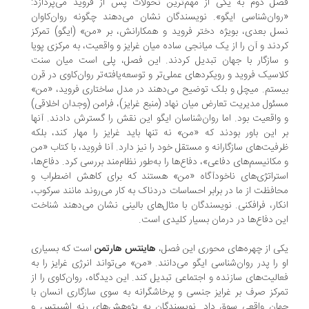
ل دوم به یکی از مهم‌ترین تحولات پس از فروید می‌پردازد:
وان‌شناسی ایگو». نویسندگان نشان می‌دهند چگونه روان‌کاوان
ل بعدی، بویژه دختر فروید و همکارانش، بر «من» (ایگو) تمرکز
دند و آن را از یک میانجی ساده میان غرایز و واقعیت، به مرکزی پویا
سازگار با جهان تبدیل کردند. این فصل، پلی است میان سنت
اسیک فروید و رویکردهای عملی‌تر و توسعه‌یافته‌تر روان‌کاوی در قرن
ستم. میچل و بلک توضیح می‌دهند در مدل ساختاری فروید، «من»
ئول مدیریت تعارض میان نهاد (منبع غرایز)، فرامن (وجدان اخلاقی)
واقعیت بود. اما روان‌شناسان ایگو این نقش را گسترش دادند. آنها
 این باور بودند که «من» نه تنها باید غرایز را مهار کند، بلکه
فیت‌های سازگارانه و مستقل خود را نیز دارد. آنا فروید، با کتاب «من
مکانیسم‌های دفاعی»، دفاع‌ها را به‌طور نظام‌مند بررسی کرد. دفاع‌ها،
تراتژی‌های ناخودآگاه «من» هستند که برای کاهش اضطراب و
افظت از ما در برابر احساسات دردناک به کار می‌روند مانند سرکوب،
کار، فرافکنی. نویسندگان با مثال‌های بالینی نشان می‌دهند شناخت
ن دفاع‌ها در درمان بسیار کلیدی است.
ی از چهره‌های محوری این فصل،
هاینتس هارتمن
است که بسیاری
 را پدر روان‌شناسی ایگو می‌دانند. «من» می‌تواند انرژی غرایز را به
الیت‌های سازنده و اجتماعی تبدیل کند. این دیدگاه، روان‌کاوی را از
رکز صرف بر غرایز جنسی و پرخاشگرانه به سوی سازگاری انسان با
ان واقعی سوق داد. نویسندگان به پژوهش‌های رنه اشپیتس و