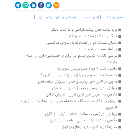
|
|
|
|
رفی و نقد کتاب
تاریخ و سیاست
روان‌شناسی و حقوق
زیگموند فروید
پاره نوشته‌های پیشاسقراطی و 5 کتاب دیگر
کلنگ و تگرگ | سیدعلی میرفتاح
دنیای قشنگ نو در گفت‌وگو با آلدوس هاکسلی
پراگماتیسم |  ویلیام جیمز
بررسی کارنامه نئولیبرالیسم در ایران یا خصوصی‌سازی در آیینه 
پژوهش
دانلود کتاب از موزه متروپولیتن نیویورک
نشست نقد و بررسی چرا از تاریخ درس نمی‌گیریم؟
مروری بر لندن شهر چیزهای قرمز | سروش مظفرمقدم
پیرامون در سرزمینی دیگر | داریوش احمدی
نگاهی به آخرین امپراتوری ایران | کیاوش کیانی
مروری بر حکایت دانشگاه؛ جامعه‌شناسی سازمان‌های علمی | بهرام 
انجم‌روز
پیرامون درازکش در ساعت خواب | آرش مونگاری
نگاهی به گفت‌و‌گو با چارلی | فاطمه صناعتیان
در رهگذر پر آشوب عرفان‌های نوظهور