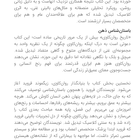
رده بود. این کتاب نتیجه همکاری نزدیک آنهاست و به دلیل زبانی
شن، رویکرد تحلیلی منصفانه و مثال‌های بالینی غنی، به اثری
لاسیک تبدیل شده که هم برای علاقه‌مندان عام و هم برای
خصصان بسیار ارزشمند است.
ستان‌شناس ذهن
اریخ روان‌کاوی» بیش از یک مرور تاریخی ساده است؛ این کتاب
وتی است به درک اینکه روان‌کاوی چگونه از یک نظریه واحد به
موعه‌ای غنی از دیدگاه‌های متنوع و گاهی متضاد تبدیل شده.
چل و بلک با نگاهی نقادانه اما دقیق به این حوزه، نشان می‌دهند
ان‌کاوی هنوز هم ابزاری قدرتمند برای فهم رنج انسانی و
ت‌وجوی معنای عمیق‌تر زندگی است.
ستین بخش کتاب با بنیانگذار روان‌کاوی، زیگموند فروید آغاز
‌شود. نویسندگان فروید را همچون باستان‌شناسی توصیف می‌کنند
 به جای خاک، در لایه‌های پنهان ذهن انسان کاوش می‌کند. هرچه
شتر به عمق برویم، بیشتر به ریشه‌های رفتارها، احساسات و رنج‌های
روزمان پی می‌بریم. این فصل، پایه همه مباحث بعدی کتاب را
‌سازد و نشان می‌دهد روان‌کاوی چگونه از دل تجربیات بالینی فروید
اده شد و به سنتی کلاسیک تبدیل شد. نویسندگان توضیح می‌دهند
 فروید ابتدا پزشک متخصص اعصاب بود و بر مطالعه مغز و سیستم
بی تمرکز داشت، اما مواجهه با بیمارانی که از نشانه‌های هیستری