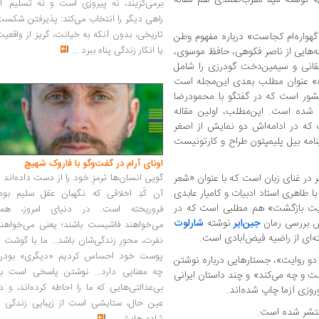
برمی‌گزیند، نه پیروزی است و نه تسلیم. ا
راهی دیگر را انتخاب می‌کند: پذیرفتن شکس
تاریخی، بدون آنکه به خیانت، گریز از واقعی
! گهواره‌ام کجاست» درباره مفهوم وطن
یا انکار زندگی پناه ببرد
...
ته‌هایی از ناصر فکوهی، حافظ موسوی،
قانی و سیمین‌دخت گودرزی را شامل
نده» عنوان مطلب بعدی این‌مجله است
شور است که در گفتگو با محمودرضا
شده است. این‌مطلب، اولین مقاله
که در ادامه‌اش دو نمایش از اصغر
نامه بیل پلیمپتون طراح و کارتونیست
اونای آرام در گفت‌وگو با فاروک شهیچ‭
 در غنای زبان است که با عنوان «شعر
گویی انسان‌ها ترمزِ خود را از دست داده‌اند 
ا طاهری استاد ادبیات و کامیار عابدی
آن کُدِ اخلاقی که نگهبان عقل سلیم بود،
ایت بازگشت» هم مطلبی است که در
فروریخته است. در دنیای امروز، همه
 بررسی رمان
جین‌ایر
نوشته
شارلوت
می‌خواهند فاشیست باشند؛ یعنی می‌خواهند
‌ای از راضیه فیض‌آبادی است.
نفرت، محورِ زندگی‌شان باشد... ما با گوشت 
پوست خود احساس کردیم «دیگری» بودن
 دو روایت»، جستارهایی درباره نوشتن
چه معنایی دارد... نوشتن پاسخی است به
 و چه می‌کند» و چند داستان ایرانی
بی‌عدالتی‌هایی که ما را احاطه کرده‌اند، و د
روزی آزما چاپ شده‌اند.
عین حال، ستایشی است از زیبایی زندگی و