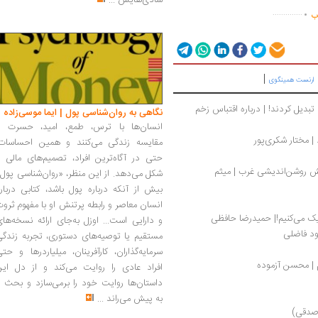
.
شادی‌هایش
...
..............
اب
|
ارنست همینگوی
حسینی‌زاد:  فساد اقتصادی را به انتقام عشقی تبدیل کردند! | درباره اقتباس زخم 
نگاهی به روان‌شناسی پول | ایما موسی‌زاده
انسان‌ها با ترس، طمع، امید، حسرت و
 مختار شکری‌پور
مقایسه زندگی می‌کنند و همین احساسات،
حتی در آگاه‌ترین افراد، تصمیم‌های مالی ر
درباره ابن‌رشد، دیدگاه‌های اثرگذارش در پیدایش روشن‌اندیشی غرب | میثم 
شکل می‌دهد. از این منظر، «روان‌شناسی پول
بیش از آنکه درباره پول باشد، کتابی دربار
انسان معاصر و رابطه پرتنش او با مفهوم ثرو
یک می‌کنیم!| حمیدرضا حافظی
و دارایی است... اوزل به‌جای ارائه نسخه‌ها
ود فاضلی
مستقیم یا توصیه‌های دستوری، تجربه زندگی
سرمایه‌گذاران، کارآفرینان، میلیاردرها و حت
م | محسن آزموده
افراد عادی را روایت می‌کند و از دل این
داستان‌ها روایت خود را برمی‌سازد و بحث ر
به پیش می‌راند
...
(صدقی)