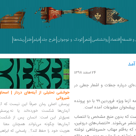
و فلسفه
اقتصاد
روانشناسی
شعر
کودک و نوجوان
طرح جلد
فیلم
طنز
ریشه‌ها
24 اسفند 1398
ه آزما ویژه نوروز ۹۹ با پرونده‌ای درباره جملات و اشعار جعلی در
خوانشی تحلیلی از آینه‌های دردار | اسحاق
شیروانی
به گزارش مهر، صدوچهل‌وپنجمین شماره ماه‌نامه آزما ویژه فروردین ۹۹ با دو پرونده
پرسش اصلی رمان صرفاً این نیست که آیا
وی پیشخوان مطبوعات آمده است.
آرمان‌ها شکست خورده‌اند یا نه.پرسش
تی است که بدون منبع مشخص با انتصاب
عمیق‌تر این است: انسان پس از شکست
نتشر می‌شوند. «انتصاب‌های دروغین،
آرمان‌ها چگونه می‌تواند همچنان معنا و
ت که به‌قلم مهتاب خسروشاهی نوشته
هویت خود را حفظ کند؟... پاسخی که ابراهی
» نوشته مینا مقرب‌صمدی هم مقاله