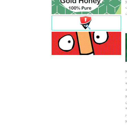
و
ت
ت
و
و
ر