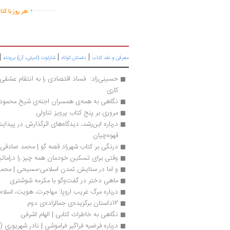
.
...............
هر روز با کت
|
|
|
معرفی و نقد کتاب
داستان کوتاه
شارلوت (امیلی، آن) برونته
کاری
نگاهی به همه‌ی همسران اجنه‌ی شیخ محمود |
مروری بر پنج کتاب پرویز تناولی
قهوه‌چیان
درنگی بر کتاب شهرزاد قصه گو | محمد صادقی
وقتی برای تسکین خودمان همه چیز را درامات
و اما در ستایش تمدن اسلامی-مسیحی | محم
ماهی دختر در گفت‌وگو با مکرمه شوشتری
درباره مرگ غریب اروپا: مهاجرت، هویت، اسلا
12داستان برگزیده‌ی جمالزاده‌ی دوم
نگاهی به خاطرات کتابی | الهام اشرفی‌
درباره فرضیه فراگیر فراموشی | نادر شهریوری 