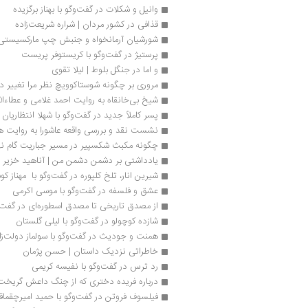
وانیل و شکلات در گفت‌وگو با بهناز برگزیده
قذافی در کشور مردان | شراره شریعت‌زاده
شورشیان‌ آرمانخواه و جنبش‌ چپ‌ مارکسیستی‌ 
پرستیژ در گفت‌وگو با کریستوفر پریست
و اما در جنگل بلوط | لیلا تقوی
مروری بر چگونه شوستاکوویچ نظر مرا تغییر د
شیخ بی‌خانقاه به روایت احمد غلامی و عطاءالل
پسر کاملاً جدید در گفت‌وگو با شهلا انتظاریان
نشست نقد و بررسی واقعه عاشورا به روایت ه
چگونه مکبث شکسپیر در مسیر جباریت گام نها
یادداشتی بر دشمن دشمن من | آناهید خزیر
شیرین انار، تلخ کلپوره در گفت‌وگو با  مهناز ک
عشق و فلسفه در گفت‌وگو با موسی اکرمی
از مصدق تاریخی تا مصدق اسطوره‌ای در گفت‌و
شازده کوچولو در گفت‌وگو با لیلی گلستان
همنت و جودیث در گفت‌وگو با سولماز دولت‌زا
خاطراتی نزدیک داستان | حسن پژمان
رد ترس در گفت‌وگو با نفیسه کریمی
درباره فریده دختری که از چنگ داعش گریخت
فیلسوف فروتن در گفت‌وگو با حمید امیرچقماق