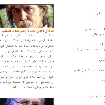
در ایران
اد | سعید صدقی
تقاضای اخوان ثالث از رهبر انقلاب اسلامی
ه مهاجرانی
جنگیدن با فرهنگ کار عبثی است... این
برادران آریایی ما و برادران وایکینگ، مثل اینک
یلن
سحرخیزتر از ما بوده‌اند و رفته‌اند جاهای خو
د؟ | حسنا اسماعیل بیگی
دنیا مسکن کرده‌اند... ما همین چیزها را
نداریم. کسی نداریم از ما انتقاد بکند... استالی
وشکی
با وجود اینکه خودش گرجی بود، می‌خواست
در گرجستان نیز همه روسی حرف بزنند...من
گو با علی‌اصغر سیدآبادی
میرم رو میندازم پیش آقای خامنه‌ای، من برا
خودم رو نینداخته‌ام برای تو و امثال تو میر
ده
رو میندازم... به شرطی که شماها برگردید د
مملکت خودتان خدمت کنید
...
 | شایان اویسی
ی