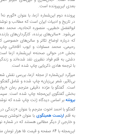
بعدی این‌پرونده است.
پرونده دوم این‌شماره آزما، با عنوان «گورم نه
در تاریخ و ادبیات ایران است که مطالب و نوش
ابوالفضل خطیبی، منصوره اتحادیه، محمد ده
می‌شود. «سالن‌های برنده، کارگردان‌های باز
که درباره اوضاع تئاتر و سالن‌های خصوصی ک
رحیمی، محمد مساوات و ایوب آقاخانی چاپ 
بخش «در حوالی صحنه» این‌شماره آزما است 
دشتی به قلم فواد نظیری نقد شده‌اند و زندگی
با ترجمه هادی ذکریایی چاپ شده است.
میزگرد این‌شماره از مجله آزما، بررسی نقش شعر
بی‌تاثیر، شعر بی‌زبان» چاپ شده و شامل گفتگو ب
است. گفتگو با مژده دقیقی مترجم رمان «رو
بخش گفتگوی این‌مجله چاپ شده است. سپس
برونته
بر اساس دیدگاه ژنت چاپ شده که نوشته
گفتگو با احمد اخوت مترجم با عنوان «زندگی در
به قلم
ارنست همینگوی
با عنوان «نوشتن چیست
و خارجی از دیگر مطالبی هستند که در شماره نو
این‌مجله با ۸4 صفحه و قیمت ۱۵ هزار تومان منتشر شده است.