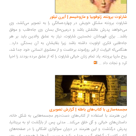
شارلوت برونته، ژنوفوبیا و مازوخیسم | آیرن تیلور
شارلوت برونته مشکل خویش در چهارده‌سالگی را به تصویر می‌کشد، وی
می‌خواهد پدرش عاشقش باشد و درعین‌حال بسان وی جاه‌طلب و موفق
باشد... برای قهرمانان نخستین شارلوت، نیاز به عشق والدین باید بر هر
جاه‌طلبی فکری اولویت داشته باشد زیرا بقایشان به آن بستگی دارد...
هنگامی‌که الیزابت از قبر روزاموند برخاست و از معشوق انسانی خود جدا شد،
روح ماریا برونته، یاد تمام زنان خیالی شارلوت را که از عشق مرده بودند را احیا
کرد و نجات داد
...
مجسمه‌سازی با کتاب‌‌های باطله | گزارش تصویری
این هنرمند با استفاده از کتاب‌های دست‌دوم مجسمه‌هایی به شکل خانه،
داستان‌های خیالی و گل خلق می‌کند... مدتی پس از بازگشت او به بریتانیا،‌
پدرش درگذشت و این هنرمند در دوران سوگواری اشکالی را در صفحه‌های
کتاب کلاسیک گراهام گرین جدا می‌کرد و سپس آن‌ها را همچون ابر روی