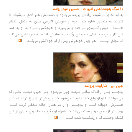
10 مرگ به‌یادماندنی ادبیات | حسین عیدی‌زاده
به او تجاوز می‌شود، زبانش بریده می‌شود و دستانش هم قطع می‌شوند تا
نتواند به متجاوز اشاره کند... قوم و خویش اشرافی هلن به دنبال انتقام
هستند... درون آب‌بندی می‌افتد و می‌میرد و هیچکس نمی‌داند او به عمد
این کار را کرده یا نه!... با بریدن رگ دست‌هایش اقدام به خودکشی می‌کند،
اما موفق نیست... هر چهار خواهرش پس از او خودکشی می‌کنند
...
جین ایر | شارلوت برونته
روچستر پس از اندک زمانی شیفته جین می‌شود. ولی جین، درست وقتی که
می‌خواهد با او ازدواج کند، متوجه می‌شود که او پیش‌تر ازدواج کرده است و
همسرش دیوانه است و روچستر او را در همان خانه مخفی کرده است.
روچستر از جین درخواست می‌کند که همراه او بگریزد، اما مربی جوان از این
کشف وحشتناک دل‌شکسته شده است...
...