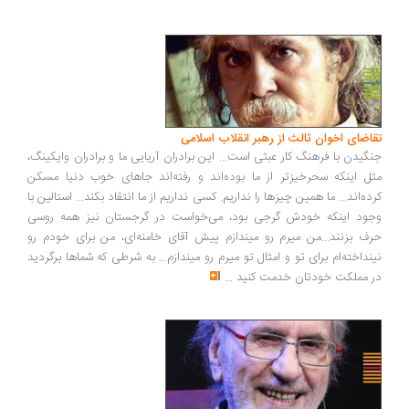
تقاضای اخوان ثالث از رهبر انقلاب اسلامی
جنگیدن با فرهنگ کار عبثی است... این برادران آریایی ما و برادران وایکینگ،
مثل اینکه سحرخیزتر از ما بوده‌اند و رفته‌اند جاهای خوب دنیا مسکن
کرده‌اند... ما همین چیزها را نداریم. کسی نداریم از ما انتقاد بکند... استالین با
وجود اینکه خودش گرجی بود، می‌خواست در گرجستان نیز همه روسی
حرف بزنند...من میرم رو میندازم پیش آقای خامنه‌ای، من برای خودم رو
نینداخته‌ام برای تو و امثال تو میرم رو میندازم... به شرطی که شماها برگردید
در مملکت خودتان خدمت کنید
...