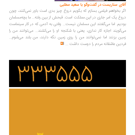
آقای سناریست در گفت‌وگو با سعید مطلبی
اگر بخواهم فیلمی بسازم که بگویم دروغ چیز بدی است باور نمی‌کنند، چون
دروغ یک امر جاری در این مملکت است. قبحش از بین رفته... ما بچه‌مسلمان
بودیم. اما می‌گفتند این مسلمان نیست... وقتی به آدمی که در کار سینماست
می‌گویند اجازه کار نداری، یعنی با شکنجه او را می‌کشند... می‌توانند من را
زمین بزنند اما نمی‌توانند من را روی زمین نگه دارند، من بلند می‌شوم...
فردین عاشقانه مردم را دوست داشت
...