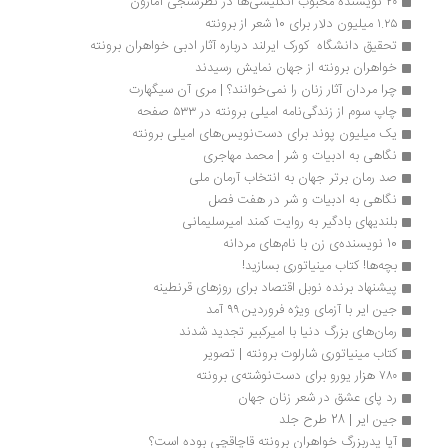
۲۰ نویسنده محبوب انگلیسی‌ها در نظرسنجی آمازون
۱.۲۵ میلیون دلار برای 10 شعر از برونته
تحقیق دانشگاه  کورک ایرلند درباره آثار ادبی خواهران برونته
خواهران برونته از جهان نمایش رسیدند
چرا مردان آثار زنان را نمی‌خوانند؟ | مری آن سیگهارت
چاپ سوم از زندگی‌نامه امیلی برونته در ۵۳۳ صفحه
یک میلیون پوند برای دست‌نویس‌های امیلی برونته
نگاهی به ادبیات و شر | محمد مهاجری
صد رمان برتر جهان به انتخاب آرمان ملی
نگاهی به ادبیات و شر در هفت فصل
بلندیهای بادگیر به روایت کمند امیرسلیمانی
10 نویسنده‌ی زن با نام‌های مردانه
بچه‌ها! کتاب‌ مینیاتوری بسازید!
پیشنهاد برنده نوبل اقتصاد برای روزهای قرنطینه
جین ایر با آزمای ویژه فروردین ۹۹ آمد
رمان‌های بزرگ دنیا با امیرکبیر تجدید شدند
کتاب مینیاتوری شارلوت برونته | تصویر
۷۸۰ هزار یورو برای دست‌نوشته‌ی برونته
رد پای عشق در شعر زنان جهان
جین ایر | 28 طرح جلد
آیا پدربزرگ خواهران برونته قاچاقچی بوده است؟