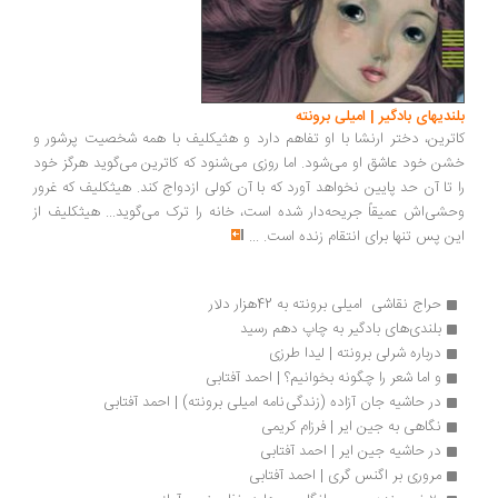
بلندیهای بادگیر | امیلی برونته
کاترین، دختر ارنشا با او تفاهم دارد و هثیکلیف با همه شخصیت پرشور و
خشن خود عاشق او می‌شود. اما روزی می‌شنود که کاترین می‌گوید هرگز خود
را تا آن حد پایین نخواهد آورد که با آن کولی ازدواج کند. هیثکلیف که غرور
وحشی‌اش عمیقاً جریحه‌دار شده است، خانه را ترک می‌گوید... هیثکلیف از
این پس تنها برای انتقام زنده است.
...
حراج نقاشی  امیلی برونته به 42هزار دلار
بلندی‌های بادگیر به چاپ دهم رسید
درباره شرلی برونته | لیدا طرزی
و اما شعر را چگونه بخوانیم؟ | احمد آفتابی
در حاشیه جان آزاده (زندگی نامه امیلی برونته) | احمد آفتابی
نگاهی به جین ایر | فرزام کریمی
در حاشیه جین ایر | احمد آفتابی
مروری بر اگنس گری | احمد آفتابی