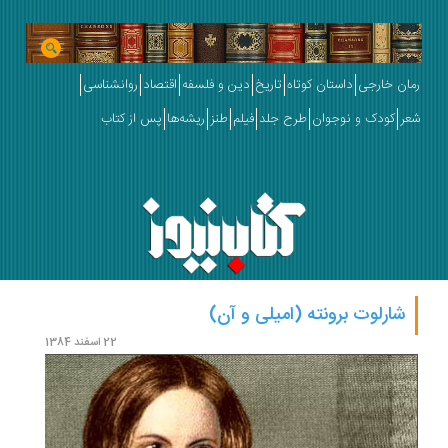
رمان خارجی
داستان کوتاه
تاریخ
دین و فلسفه
اقتصاد
روانشناسی
شعر
کودک و نوجوان
طرح جلد
فیلم
طنز
ریشه‌ها
پس از کتاب
شارلوت برونته (امیلی و آن)
22 اسفند 1384