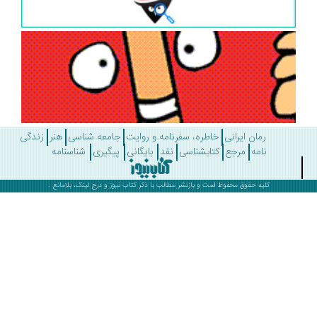
رمان ایرانی
خاطره، سفرنامه و روایت
جامعه شناسی
هنر
زندگی
نامه
مرجع
کتابشناسی
نقد
بایگانی
پیگیری
شناسنامه
کلیه حقوق محفوظ است و بازنشر مطالب با ذکر
کتاب نیوز
و درج لینک، بلامانع .