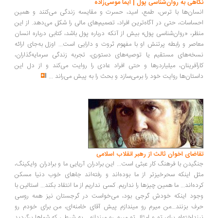
اهی به روان‌شناسی پول | ایما موسی‌زاده
سان‌ها با ترس، طمع، امید، حسرت و مقایسه زندگی می‌کنند و همین
ساسات، حتی در آگاه‌ترین افراد، تصمیم‌های مالی را شکل می‌دهد. از این
ظر، «روان‌شناسی پول» بیش از آنکه درباره پول باشد، کتابی درباره انسان
اصر و رابطه پرتنش او با مفهوم ثروت و دارایی است... اوزل به‌جای ارائه
خه‌های مستقیم یا توصیه‌های دستوری، تجربه زندگی سرمایه‌گذاران،
رآفرینان، میلیاردرها و حتی افراد عادی را روایت می‌کند و از دل این
ستان‌ها روایت خود را برمی‌سازد و بحث را به پیش می‌راند
...
اضای اخوان ثالث از رهبر انقلاب اسلامی
گیدن با فرهنگ کار عبثی است... این برادران آریایی ما و برادران وایکینگ،
ل اینکه سحرخیزتر از ما بوده‌اند و رفته‌اند جاهای خوب دنیا مسکن
ده‌اند... ما همین چیزها را نداریم. کسی نداریم از ما انتقاد بکند... استالین با
ود اینکه خودش گرجی بود، می‌خواست در گرجستان نیز همه روسی
ف بزنند...من میرم رو میندازم پیش آقای خامنه‌ای، من برای خودم رو
نداخته‌ام برای تو و امثال تو میرم رو میندازم... به شرطی که شماها برگردید