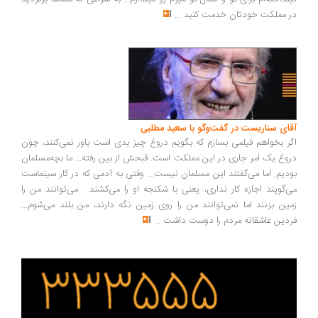
 مملکت خودتان خدمت کنید
...
ای سناریست در گفت‌وگو با سعید مطلبی
ر بخواهم فیلمی بسازم که بگویم دروغ چیز بدی است باور نمی‌کنند، چون
وغ یک امر جاری در این مملکت است. قبحش از بین رفته... ما بچه‌مسلمان
دیم. اما می‌گفتند این مسلمان نیست... وقتی به آدمی که در کار سینماست
‌گویند اجازه کار نداری، یعنی با شکنجه او را می‌کشند... می‌توانند من را
ین بزنند اما نمی‌توانند من را روی زمین نگه دارند، من بلند می‌شوم...
دین عاشقانه مردم را دوست داشت
...