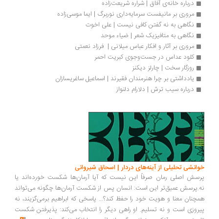
درباره خانه‌‌ی آفاق | شراره شریعت‌زاده
مروری بر مانیفست سرمایه‌داری نوربرگ | ایما موسی‌زاده
نگاهی به نه گفتن کافی نیست | علی اخوت
نگاهی به متافیزیک شعر | ضیاء موحد
مروری بر آثار و افکار عباس میلانی |  فرزاد نعمتی
کلود عداس در جست‌وجوی کبریت احمر
روزگار سخت | چارلز دیکنز
یادداشتی بر چرا هنرمندان فقیرند | اسماعیل ساغریسازان
درباره سیب ترش | دلارام دلنواز
انشی تحلیلی از آینه‌های دردار | اسحاق شیروانی
سش اصلی رمان صرفاً این نیست که آیا آرمان‌ها شکست خورده‌اند یا
.پرسش عمیق‌تر این است: انسان پس از شکست آرمان‌ها چگونه می‌تواند
چنان معنا و هویت خود را حفظ کند؟... پاسخی که ابراهیم برمی‌گزیند، نه
روزی است و نه تسلیم. او راهی دیگر را انتخاب می‌کند: پذیرفتن شکست