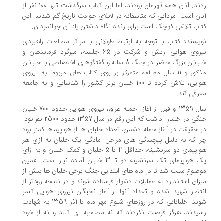
زدند. آنان همه قهرمان بودند، اما این کتاب سرگذشت تنها ۱۰۰ نفر از
ان است. مردانی که متاسفانه در لابلای حوادث تاریخ گم شدند. این
اب تلاشی کوچک است برای زنده نگاه داشتن یاد آن جوانمردان.
یسنده کتاب با توجه به ارتباط طولانی با مراکز مطالعات راهبردی
نیروی هوایی ارتش و شرکت در 65 جلسه، میزگرد فرماندهان و
خلبانان بزرگ حاضر در جنگ 8 ساله و گفتگوهای اختصاصی با خلبانان
مذکور و 11 سال مطالعه متمرکز بر روی کتاب های مربوط به نیروی
هوایی، تلاش کرده تا 100 خلبان برتر کشور را شناسایی و به جامعه
رفی کند.
سال 1359 و قبل از آغاز حمله عراق، نیروی هوایی حدود 700 خلبان
جنگی در اختیار داشت که این رقم در سال 1357 حدود 2500 نفر بود.
 حقیقت در آغاز حمله دشمن، تعداد خلبان ها از هواپیماها کمتر بود
ا که به دلیل پیچیدگی های مراحل آمادگی یک خلبان به ازای هر
هواپیمای دو سرنشینه، حداقل 4 تا 5 خلبان و کمک خلبان و به ازای
یک هواپیمای تک سرنشینه دو تا 3 خلبان آماده نیاز است. همین
ضوع سبب شد تا در ماه های ابتدایی جنگ برخی خلبان ها بیش از
زان استاندارد به عملیلات دشوار فرستاده شوند و در نتیجه زودتر از
تظار شهید شده و تعداد آنها از آمار نخبگان نیروی هوایی کسر
شوند. خلبانانی که در روزهای شلوغ مهر ماه تا آذر 1359 به شهادت
یدند، هرگز فرصت نکردند که نه مصاحبه ای کنند و نه از خود