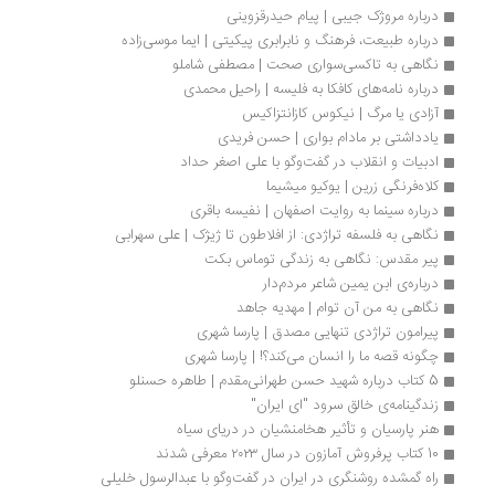
درباره مروژک جیبی | پیام حیدرقزوینی
درباره طبیعت، فرهنگ و نابرابری پیکیتی | ایما موسی‌زاده 
نگاهی به تاکسی‌سواری صحت | مصطفی شاملو
درباره نامه‌های کافکا به فلیسه | راحیل محمدی
آزادی یا مرگ | نیکوس کازانتزاکیس
یادداشتی بر مادام بواری | حسن فریدی
ادبیات و انقلاب در گفت‌وگو با علی اصغر حداد
کلاه‌فرنگی زرین | یوکیو میشیما
درباره سینما به روایت اصفهان | نفیسه باقری
نگاهی به فلسفه تراژدی: از افلاطون تا ژیژک | علی سهرابی
پیر مقدس: نگاهی به زندگی توماس بکت
درباره‌ی ابن یمین شاعر مردم‌دار
نگاهی به من آن توام | مهدیه جاهد 
پیرامون تراژدی تنهایی مصدق | پارسا شهری
چگونه قصه ما را انسان می‌کند؟! | پارسا شهری
5 کتاب درباره شهید حسن طهرانی‌مقدم | طاهره حسنلو
زندگینامه‌ی خالق سرود "ای ایران"
هنر پارسیان و تأثیر هخامنشیان در دریای سیاه
10 کتاب پرفروش آمازون در سال ۲۰۲۳ معرفی شدند
راه گمشده روشنگری در ایران در گفت‌وگو با عبدالرسول خلیلی