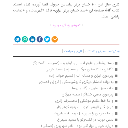
شرح حال این 100 خلبان برتر براساس حروف الفبا آورده شده است.
کتاب 512 صفحه ای «صد خلبان برتر ایران» فاقد «فهرست» و «نمایه»
یانی است.
.
.
...............
..............
تجربه‌ی زندگی دوباره
|
|
|
گی‌نامه
معرفی و نقد کتاب
تاریخ و سیاست
باستان‌شناسی علوم انسانی، فوکو و مارکسیسم | گفت‌وگو
نگاهی به تابستان مرگ و معجزه | سعید خزایی
پیرامون ایران و مساله آب | نسیم طواف زاده
به بهانه انتشار دیگری کاپوشینسکی | فروزان احمدی
خانه سبز | ماریو بارگاس یوسا
پیرامون ماهی خنیاگر | سمیه مهرگان
و اما خط مقدم موشکی | محمدرضا زائری
در چنگال کابوس کرونا | مهدیه‌ کوهی‌کار
و اما مجرمان را بیاورید | مریم‌ طباطبایی‌ها
لمس نورث در گفت‌وگو با سعید سیمرغ
درباره خیابان بهار آبی بود | نادر شهریوری (صدقی)