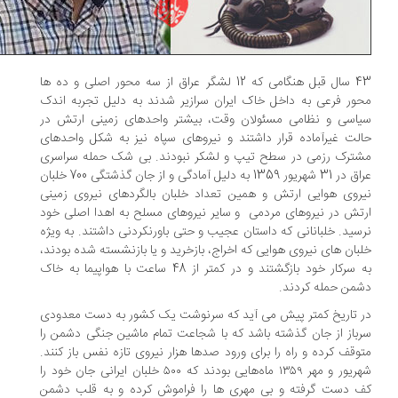
43 سال قبل هنگامی که 12 لشگر عراق از سه محور اصلی و ده ها
ور فرعی به داخل خاک ایران سرازیر شدند به دلیل تجربه اندک
اسی و نظامی مسئولان وقت، بیشتر واحدهای زمینی ارتش در
لت غیرآماده قرار داشتند و نیروهای سپاه نیز به شکل واحدهای
ترک رزمی در سطح تیپ و لشکر نبودند. بی شک حمله سراسری
عراق در 31 شهریور 1359 به دلیل آمادگی و از جان گذشتگی 700 خلبان
روی هوایی ارتش و همین تعداد خلبان بالگردهای نیروی زمینی
تش در نیروهای مردمی و سایر نیروهای مسلح به اهدا اصلی خود
سید. خلبانانی که داستان عجیب و حتی باورنکردنی داشتند. به ویژه
بان های نیروی هوایی که اخراج، بازخرید و یا بازنشسته شده بودند،
به سرکار خود بازگشتند و در کمتر از 48 ساعت با هواپیما به خاک
من حمله کردند.
 تاریخ کمتر پیش می ‌آید که سرنوشت یک کشور به دست معدودی
باز از جان گذشته باشد که با شجاعت تمام ماشین جنگی دشمن را
وقف کرده و راه را برای ورود صدها هزار نیروی تازه نفس باز کنند.
شهریور و مهر ۱۳۵۹ ماه‌هایی بودند که ۵۰۰ خلبان ایرانی جان خود را
 دست گرفته و بی ‌مهری‌ ها را فراموش کرده و به قلب دشمن