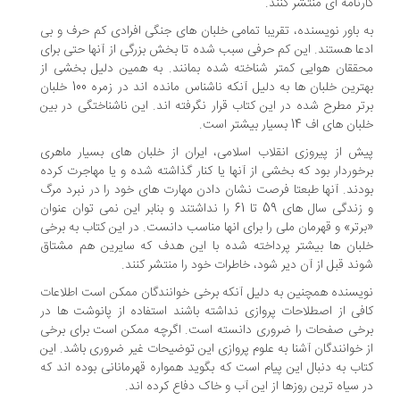
رنامه ای منتشر کنند.
 باور نویسنده، تقریبا تمامی خلبان های جنگی افرادی کم حرف و بی
عا هستند. این کم حرفی سبب شده تا بخش بزرگی از آنها حتی برای
ققان هوایی کمتر شناخته شده بمانند. به همین دلیل بخشی از
بهترین خلبان ها به دلیل آنکه ناشناس مانده اند در زمره 100 خلبان
تر مطرح شده در این کتاب قرار نگرفته اند. این ناشناختگی در بین
ن های اف 14 بسیار بیشتر است.
ش از پیروزی انقلاب اسلامی، ایران از خلبان های بسیار ماهری
خوردار بود که بخشی از آنها یا کنار گذاشته شده و یا مهاجرت کرده
دند. آنها طبعتا فرصت نشان دادن مهارت های خود را در نبرد مرگ
و زندگی سال های 59 تا 61 را نداشتند و بنابر این نمی توان عنوان
رتر» و قهرمان ملی را برای انها مناسب دانست. در این کتاب به برخی
بان ها بیشتر پرداخته شده با این هدف که سایرین هم مشتاق
ند قبل از آن دیر شود، خاطرات خود را منتشر کنند.
یسنده همچنین به دلیل آنکه برخی خوانندگان ممکن است اطلاعات
فی از اصطلاحات پروازی نداشته باشند استفاده از پانوشت ها در
خی صفحات را ضروری دانسته است. اگرچه ممکن است برای برخی
 خوانندگان آشنا به علوم پروازی این توضیحات غیر ضروری باشد. این
اب به دنبال این پیام است که بگوید همواره قهرمانانی بوده اند که
 سیاه ترین روزها از این آب و خاک دفاع کرده اند.