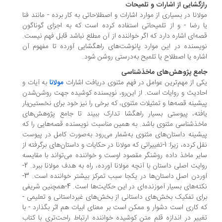
زگشایی از اشارات و تلمیحات
لانا در بسیاری از موارد اشارات و اصطلاحاتی به کار برده - مانند فنا
 رضا - و از تلمیحاتی استفاده کرده است که به اجزای گوناگون
ه‌ای اشاره دارد که اگر خواننده از آن مطلع نباشد قابل فهم نیست.
یسنده در این موارد پانوشت‌های راهگشایی آورده تا مفهوم آن
اره یا اصطلاح یا تلمیح به‌درستی روشن شود.
امع پژوهش‌های ماخذشناسی
ی از مهم‌ترین عوامل در فهم مثنوی دریافت اشارات
مولانا
به آیات و
ادیث و روایات است. از این‌رو، نویسنده کوشیده جهت روشن‌شدن
شینه قصه‌ها و تمثیلات مثنوی، که برخی را نیز خود برای نخستین‌بار
فته، پیوستی بسیار راهگشا تدارک ببیند تا جامع پژوهش‌های
خذشناسی مثنوی باشد. به همین مناسبت نویسنده قصه‌هایی را که
شینه داستان‌های مثنوی به‌شمار می‌رود به‌‌صورت کامل در پیوست
نقل کرده، زیرا: 1-تغییراتی که مولانا در حکایات و داستان‌های برگرفته از
یر ماخذ داده روشنگر مقصود اوست و خواننده می‌تواند با مقایسه
روایت اصلی داستان با آنچه مولانا آورده، راه به هدف مولانا ببرد. 2-
آوردن اصل داستان‌‌ها در یکجا سبب تمرکز بیشتر خواننده است. 3-
نکته‌های بسیار آموزنده‌ای در این حکایت‌ها است. 4-همچنین شریفی
ای تفکیک بخش‌های ‌داستانی از بخش‌های غیرداستانی و تعلیمی -
 کاری است دشوار و ممکن است بر معنای ابیات هم اثر بگذارد - با
ییر در اندازه قلم متن کوشیده خواننده ارتباط ‌راحت‌تری با کتاب