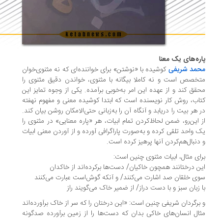
ره‌های یک معنا
حمد شریفی
کوشیده با «نوشتن» برای خواننده‌ای که نه مثنوی‌خوان
خصص است و نه کاملا بیگانه با مثنوی، خواندن دقیق مثنوی را
قق کند و از عهده این امر به‌خوبی برآمده. یکی از وجوه تمایز این
اب، روش کار نویسنده است که ابتدا کوشیده معنی و مفهوم نهفته
 هر بیت را دریابد و آنگاه آن را به‌زبانی حتی‌الامکان روشن بیان کند.
 این‌رو، ضمن لحاظ‌کردن تمام ابیات، هر «پاره معنایی» در مثنوی را
 واحد تلقی کرده و به‌صورت پاراگرافی آورده و از آوردن معنی ابیات
دنبال‌هم‌کردن آنها پرهیز کرده است.
ای مثال، ابیات مثنوی چنین است:
ن درختانند همچون خاکیان/ دست‌ها برکرده‌اند از خاکدان
ی خلقان صد اشارت می‌کنند/ و آنکه گوش‌است عبارت می‌کنند
 زبان سبز و با دست دراز/ از ضمیر خاک می‌گویند راز
برگردان شریفی چنین است: «این درختان را که سر از خاک برآورده‌اند
ال انسان‌های خاکی بدان که دست‌ها را از زمین برآورده صدگونه