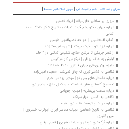
|
|
|
رفی و نقد کتاب
شعر و ادبیات کهن
مولوی (جلال‌الدین محمد)
مروری بر اساطیر خاورمیانه | فرزاد نعمتی
درباره جهان مکتوب؛ چگونه ادبیات به تاریخ شکل داد؟ | احمد 
آفتابی
 آداب المتعلمین  | خواجه نصیرالدین طوسی
درباره ایزدبانو سکوت می‌کند | شراره شریعت‌زاده
از شعر چریکی تا عرفان حلاج: شفیعی کدکنی در 3جلد
گزارش به خاک یونان | نیکوس کازانتزاکیس
جایزه بهترین‌های جهان فانتزی 2020 اهدا شد
نگاهی به کشتی‌گیری که چاق نمی‌شد | سعیده امین‌زاده
درباره داستان‌های رمی نو | مهدی یزدانی خرم 
تصحیح گلستان هنر به همت  سیدکمال حاج سیدجوادی
درباره ساعت بی‌عقربه | مهدیه چوپانی
نگاهی به اگنس | بهار سرلک
درباره دولت و توسعه اقتصادی | فیلم
نگاهی به تاریخ شفاهی ادبیات معاصر ایران: ابوتراب خسروی | 
امین فقیری
درباره گرگ‌های دوندر و سیامک هروی | تمیم عرفان
نگاهی به گزارش برودک | سمیه مهرگان