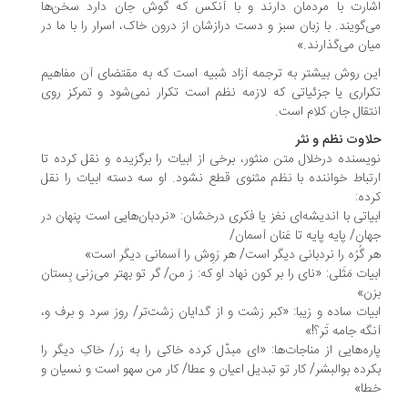
ارت با مردمان دارند و با آنکس که گوش جان دارد سخن‌ها
‌گویند. با زبان سبز و دست درازشان از درون خاک، اسرار را با ما در
ان می‌گذارند.»
ن روش بیشتر به ترجمه آزاد شبیه است که به مقتضای آن مفاهیم
راری یا جزئیاتی که لازمه نظم است تکرار نمی‌شود و تمرکز روی
تقال جان کلام است.
اوت نظم و نثر
یسنده درخلال متن منثور، برخی از ابیات را برگزیده و نقل کرده تا
تباط خواننده با نظم مثنوی قطع نشود. او سه دسته ابیات را نقل
ده:
یاتی با اندیشه‌ای نغز یا فکری درخشان: «نردبان‌هایی ا‌ست پنهان در
ان/ پایه پایه تا عَنان آسمان/
 گُرُه را نردبانی دیگر است/ هر رَوِش را آسمانی دیگر است»
یات مَثَلی: «نای را بر کون نهاد او که: ز من/ گر تو بهتر می‌زنی بِستان
ن»
یات ساده و زیبا: «کبر زشت و از گدایان زشت‌تر/ روز سرد و برف و،
گه جامه تَر؟!»
ره‌هایی از مناجات‌ها: «ای مبدّل کرده خاکی را به زر/ خاکِ دیگر را
رده بوالبشر/ کار تو تبدیل اعیان و عطا/ کار من سهو است و نسیان و
طا»