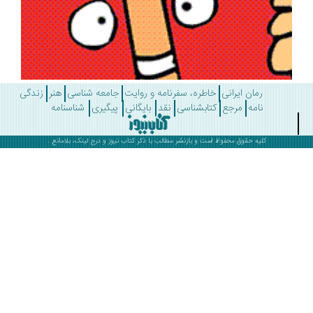
رمان ایرانی
خاطره، سفرنامه و روایت
جامعه شناسی
هنر
زندگی
نامه
مرجع
کتابشناسی
نقد
بایگانی
پیگیری
شناسنامه
کلیه حقوق محفوظ است و بازنشر مطالب با ذکر
کتاب نیوز
و درج لینک، بلامانع .