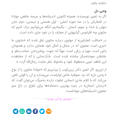
شته باشد.
حی دل
ر به تعبیر نویسنده، هسته کانونی اندیشه‌ها و عرصه عاطفی مولانا
 اشعارش را در سه حوزه اصلی - اول، هستی و نیستی؛ دوم، جان
ان یا خدا؛ و سوم، انسان - بگنجانیم آنگاه می‌توانیم درک کنیم که
نوی چه اقیانوس گرانبهایی از معارف را در خود جای داده است.
 «مناقب العارفین» از مولوی درباره مثنوی نقل شده که «مثنوی ما
بری ا‌ست معنوی که در جمال و کمال خود همتای ندارد و همچنان
غی ا‌ست مهیا و رزقی است مهنّا که جهت روشن‌دلانِ صاحب‌نظر و
شقان سوخته‌جگر ساخته شده است. خُنُک‌جانی را که از مشاهده
ن شاهد غیبی محظوظ شود و ملحوظ نظر عنایت رجال‌الله گردد.»
 این‌رو، اگر تعبیر دکتر زرین‌کوب را بپذیریم که «مولانا مثنوی را از نوع
وحی دل» که نزد صوفیه خاص اولیاست می‌پندارد و آن را قولی تلقی
‌کند که با کلام عادی انسانی تفاوت دارد» به‌جرأت می‌توان گفت که
ردبان آسمان» در زمره بهترین دستنامه‌ها برای تفرّج در باغ سبز
نوی اندیشه‌های مولاناست.
.
.
...............
..............
تجربه‌ی زندگی دوباره