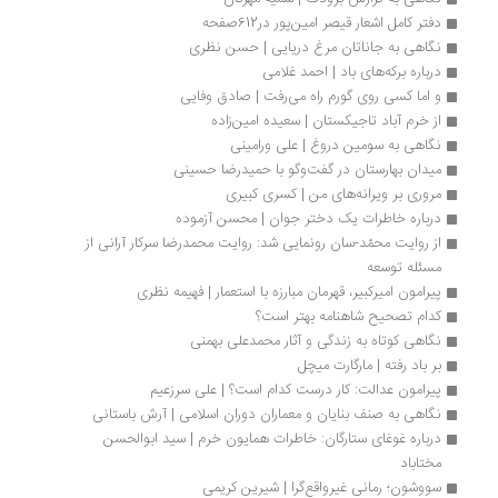
دفتر کامل اشعار قیصر امین‌پور در612صفحه
نگاهی به جاناتان مرغ دریایی | حسن نظری
درباره برکه‌های باد | احمد غلامی
و اما کسی روی گورم راه می‌رفت | صادق وفایی
از خرم آباد تاجیکستان | سعیده امین‌زاده
نگاهی به سومین دروغ | علی ورامینی
میدان بهارستان در گفت‌وگو با حمیدرضا حسینی 
مروری بر ویرانه‎‌های من | کسری کبیری
درباره خاطرات یک دختر جوان | محسن آزموده
از روایت محمّد-سان رونمایی شد: روایت محمدرضا سرکار آرانی از 
مسئله توسعه
پیرامون امیرکبیر، قهرمان مبارزه با استعمار | فهیمه نظری 
کدام تصحیح شاهنامه بهتر است؟
نگاهی کوتاه به زندگی و آثار محمدعلی بهمنی
بر باد رفته | مارگارت میچل
پیرامون عدالت: کار درست کدام است؟ | علی سرزعیم
نگاهی به صنف بنایان و معماران دوران اسلامی | آرش باستانی
درباره غوغای ستارگان: خاطرات همایون خرم | سید ابوالحسن 
مختاباد
سووشون؛ رمانی غیرواقع‌گرا | شیرین کریمی