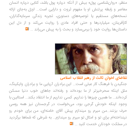
ظر، «روان‌شناسی پول» بیش از آنکه درباره پول باشد، کتابی درباره انسان
اصر و رابطه پرتنش او با مفهوم ثروت و دارایی است... اوزل به‌جای ارائه
خه‌های مستقیم یا توصیه‌های دستوری، تجربه زندگی سرمایه‌گذاران،
رآفرینان، میلیاردرها و حتی افراد عادی را روایت می‌کند و از دل این
ستان‌ها روایت خود را برمی‌سازد و بحث را به پیش می‌راند
...
اضای اخوان ثالث از رهبر انقلاب اسلامی
گیدن با فرهنگ کار عبثی است... این برادران آریایی ما و برادران وایکینگ،
ل اینکه سحرخیزتر از ما بوده‌اند و رفته‌اند جاهای خوب دنیا مسکن
ده‌اند... ما همین چیزها را نداریم. کسی نداریم از ما انتقاد بکند... استالین با
ود اینکه خودش گرجی بود، می‌خواست در گرجستان نیز همه روسی
ف بزنند...من میرم رو میندازم پیش آقای خامنه‌ای، من برای خودم رو
نداخته‌ام برای تو و امثال تو میرم رو میندازم... به شرطی که شماها برگردید
 مملکت خودتان خدمت کنید
...