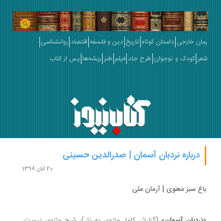
ان خارجی
داستان کوتاه
تاریخ
دین و فلسفه
اقتصاد
روانشناسی
ر
کودک و نوجوان
طرح جلد
فیلم
طنز
ریشه‌ها
پس از کتاب
درباره نردبان آسمان | صدرالدین حسینی
20 آبان 1398
غ سبز معنوی | آرمان ملی
ردبان آسمان
» (گزارش کامل مثنوی به نثر)، شرح مثنوی نیست،