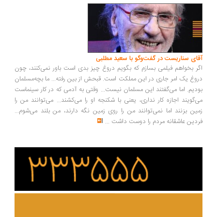
ای سناریست در گفت‌وگو با سعید مطلبی
ر بخواهم فیلمی بسازم که بگویم دروغ چیز بدی است باور نمی‌کنند، چون
وغ یک امر جاری در این مملکت است. قبحش از بین رفته... ما بچه‌مسلمان
دیم. اما می‌گفتند این مسلمان نیست... وقتی به آدمی که در کار سینماست
‌گویند اجازه کار نداری، یعنی با شکنجه او را می‌کشند... می‌توانند من را
ین بزنند اما نمی‌توانند من را روی زمین نگه دارند، من بلند می‌شوم...
دین عاشقانه مردم را دوست داشت
...