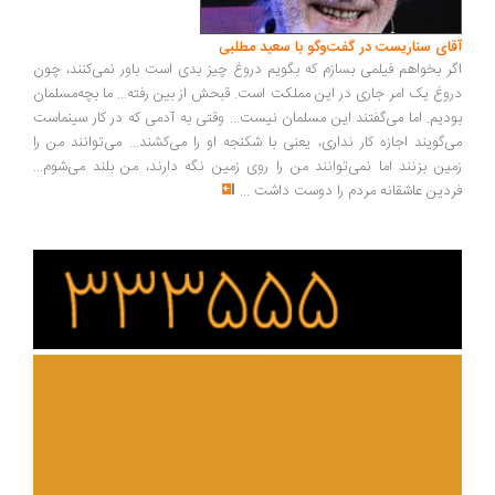
ای سناریست در گفت‌وگو با سعید مطلبی
ر بخواهم فیلمی بسازم که بگویم دروغ چیز بدی است باور نمی‌کنند، چون
وغ یک امر جاری در این مملکت است. قبحش از بین رفته... ما بچه‌مسلمان
دیم. اما می‌گفتند این مسلمان نیست... وقتی به آدمی که در کار سینماست
‌گویند اجازه کار نداری، یعنی با شکنجه او را می‌کشند... می‌توانند من را
ین بزنند اما نمی‌توانند من را روی زمین نگه دارند، من بلند می‌شوم...
دین عاشقانه مردم را دوست داشت
...