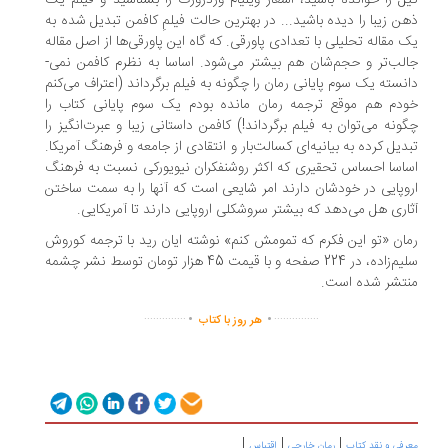
ل را خوانده باشید، اشعار ویلیام وردزورت را بشناسید و فیلم یک
ن زیبا را دیده باشید... در بهترین حالت فیلمِ کافمن تبدیل شده به
 مقاله­ تحلیلی با تعدادی پاورقی. که گاه این پاورقی­‌ها از اصل مقاله
ب‌­تر و حجم­‌شان هم بیشتر می­‌شود. اساسا به نظرم کافمن نمی‌­
نسته یک سوم پایانی رمان را چگونه به فیلم برگرداند (اعتراف می‌کنم
دم هم موقع ترجمه­ رمان مانده بودم یک سوم پایانی کتاب را
ونه می‌­توان به فیلم برگرداند!) کافمن داستانی زیبا و عبرت­‌انگیز را
دیل کرده به بیانیه­‌ا‌ی کسالت­‌بار و انتقادی از جامعه و فرهنگ آمریکا.
اسا احساس تحقیری که اکثر روشنفکران نیویورکی نسبت به فرهنگ
وپایی در خودشان دارند امر شایعی است که آنها را به سمت ساختن
اری هل می­‌دهد که بیشتر سروشکلی اروپایی دارند تا آمریکایی.
ان «تو این فکرم که تمومش کنم» نوشته ایان رید با ترجمه کوروش
سلیم‌زاده، در 224 صفحه و با قیمت 45 هزار تومان توسط نشر چشمه
تشر شده است.
.
.
..............
...............
هر روز با کتاب
|
|
|
رفی و نقد کتاب
رمان خارجی
اقتباس