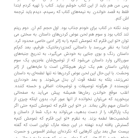
 من هم باید از این کتاب خوشم بیاید. کتاب را تهیه کردم ابتدا
ط به قصد خواندن. به نیمه‌­های کتاب که رسیدم، دیدم باید ترجمه­‌
 کنم.
د نکته در کتاب برای خودم جذاب بود. اول حجم کم آن. دوم ریتم
د کتاب بود و سوم هم لحن­‌ عوض­ کردن­‌های داستان. به سختی می­‌
ان «تو این فکرم که تمومش کنم» را به ژانر ادبی خاصی محدود کرد.
تدا به نظر می­‌رسد با داستانی کمدی-رمانتیک طرفیم، بعد کم­‌کم
ستان رنگ و بوی جنایی به خودش می­‌گیرد، به تدریج جنبه­‌های
ررئالی وارد داستان می­‌شود که از توضیح‌­شان عاجزیم، یک سوم
یانی داستان هم یک تریلر هیچکاکی است با مایه‌­هایی از ژانر
شت. با این حال این لحن ­عوض­ کردن­‌ها نه تنها لطمه­‌ای به داستان
ی­‌زنند، بلکه به نقطه­ قوت آن بدل می­‌شوند. و بعد خودداری
یسنده از هرگونه توصیفات و توضیحات اضافی و خسته کننده.
لب موقع خواندن رمان­‌ها همیشه پیش می­‌آید به صفحاتی
بخورید که می‌‌توان نخوانده از آنها عبور کرد، بدون اینکه چیزی از
ستان مبهم باقی بماند. در «تو این فکرم که تمومش کنم» حتی اگر
 پاراگراف را از دست بدهید، می­‌تواند به درک شما از داستان و
صیت‌ها لطمه بزند. به نظرم «تو این فکرم که تمومش کنم»
ترش یافته ایده­ نهفته در این جمله­ مارک تواین است که گفته
ست سال بعد برای کارهایی که نکرده‌­ای بیشتر افسوس و حسرت