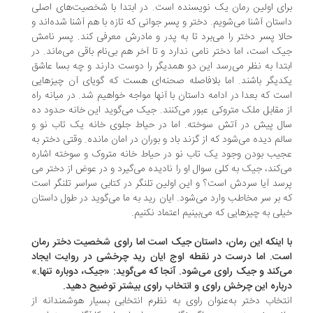
ای اولین رمان یک نویسنده است. در ابتدا با شخصیت­‌های اصلی
ستان آشنا می‌­شویم. دختر و پسر جوانی که تازه با هم آشنا شده‌­اند و
لا پسر دختر را می‌­برد تا به پدر و مادرش معرفی کند. پسر نامش
ک است، اما دختر نامی ندارد و تا آخر هم بی‌­نام باقی می­‌ماند. در
تدا به نظر می‌­رسد این دو همدیگر را دوست دارند و چه بسا عاشق
دیگر باشند. اما بلافاصله صحنه‌­ای هست که گویای آن چیزهایی
ت که بعدا در ادامه­ داستان با آنها مواجه خواهیم شد. در میانه­ راه
 مقابل ملک متروکی‌ عبور می­‌کنند. جیک می­‌گوید این خانه حدود ده
ل پیش در آتش سوخته. اما در حیاط جلوی خانه یک تاب نو و
لم دیده می­‌شود که از گزند باد و بوران در امان مانده. وقتی دختر به
یب بودن وجود یک تاب نو در حیاط خانه­ متروک و سوخته اشاره
­‌کند، جیک به کلی سوال او را نادیده می­‌گیرد و در عوض از دختر می­‌
سد آیا سردش است؟ و این اولین تلنگر در کتابی سراسر تلنگر است
 بر سر مخاطب وارد می­‌شود. ایان رید به ما می­‌گوید در طول داستان
لی به چیزهایی که می‌­بینیم اعتماد نکنیم.
 اینکه این رمان، داستان جیک است اما راوی شخصیت دختر رمان
ت. اما درست در نقطه اوج ایان رید چرخشی در روایت ایجاد
‌کند و جیک راوی می‌شود. آنجا که می‌گوید: «جیک، دوباره تنها.»
باره این چرخش راوی و انتخاب راوی بیشتر توضیح دهید.
تخاب دختر به‌عنوان راوی به نظرم انتخابی بسیار هوشمندانه از