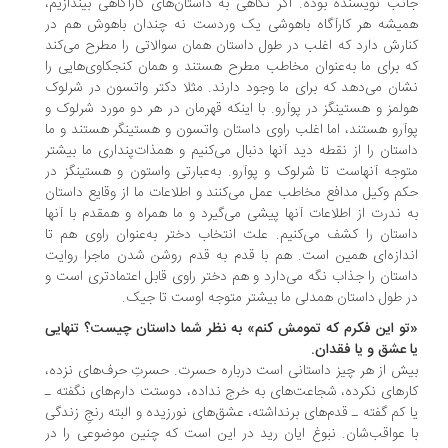
نب نویسنده بوده. اگر نگاهی به داستان­‌های کارآگاهی بیندازیم،
یشه هر کارآگاه باهوشی یک وردست نه چندان باهوش هم در
ارش دارد که اغلب در طول داستان همان سوالاتی را مطرح می‌­کند
 برای ما به‌عنوان مخاطب مطرح هستند و همان کنجکاوی­‌هایی را
ان می­‌دهد که برای ما وجود دارند. مثلا دکتر واتسون در شرلوک
لمز و هستینگز در پوآرو. با اینکه قهرمان در هر دو مورد شرلوک و
آرو هستند، اما اغلب راوی داستان واتسون و هستینگر هستند و ما
ستان را از نقطه دید آنها دنبال می­‌کنیم و همذات‌­پنداری ما بیشتر
وجه آنهاست تا شرلوک و پوآرو. به‌عبارتی واستون و هستینگز در
م وکیل مدافع مخاطب عمل می­‌کنند و اطلاعات ما از وقایع داستان
 ندرت از اطلاعات آنها پیشی می­‌گیرد و ما همراه و همقدم با آنها
ستان را کشف می­‌کنیم. علت انتخاب دختر به‌عنوان راوی هم تا
دازه‌­ای همین است. هم با قدم به قدم روشن شدن ماجرا روایت
ستان را جذاب نگه می­‌دارد و هم دختر راوی قابل اعتمادتری است و
 طول داستان همدلی ما بیشتر متوجه اوست تا جیک.
و این فکرم که تمومش کنم» به نظر شما داستان چیست؟ تنهایی
 عشق و یا فقدان.
ش از هر چیز داستانی است درباره­ حسرت. حسرتِ حرف­‌های نزده،
رهای نکرده، شجاعت­‌های به خرج نداده، دوستت دارم­‌های نگفته ـ
 کم گفته ـ قدم­‌های برنداشته، عشق­‌های نورزیده و البته رنجِ زندگی
 عواقب­‌شان. نبوغ ایان رید در این است که چنین موضوعی را در