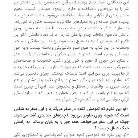
ن دیدگاهی است كاملا رومانتیك و قرن هجدهمی. همین كه بتوانیم
 را به نیروهایی ناشناخته و خارج از وجود خودمان نسبت دهیم
دار زیادی از نگرانی و اضطراب ما كاسته می‌شود. ناشناخته بودن یك
یده هیچ صدمه‌ای به معیارهای عقلانی و سیستم فكری ما نمی‌زند.
 عبارت دیگر ناشناخته بودن یك پدیده، با توجه به نسبی بودن
نش ما، هیچ منافات جدی با عقل ندارد. اما در مورد داستان «تو این
رم که تمومش کنم» به هیچ وجه موضوع به این سادگی نیست.
شت در این کتاب به هیچ منبع متافیزیکی وابسته نیست و به طور
سناکی زمینی است. دختر در جای دیگری از داستان می­‌گوید: «در
ستان من خبری از خون و خون‌ریزی، قتل، خشونت و صحنه‌­های
س‌گیر نیست. بعید است که در طول داستان از ترس یکه بخورید و
 جا بپرید. برای من اینها اصلا ترسناک نیستند. چیزی متحیرم می­‌کند
 ایمانم را به آنچه در زندگی مسلم می­‌دانم، بگیرد و آرامشم را بر هم
ند، چیزی که واقعیت را مختل و مخدوش کند. این آن چیزی است
 مو به تنم راست می‌­کند.» یعنی همان واقعیتی که داستایوفسکی
ش حرف می‌­زند و در آثار خودش هم آورده.
و این فکرم که تمومش کنم» در سفر می‌گذرد و این سفر به شکلی
ت که هرچه راوی جلوتر می‌رود با چیزهای جدیدی آشنا می‌شود.
ک در این سفر می‌خواهد همه چیز را به پایان برساند. به راستی
ک دنبال چیست؟
و این فکرم که تمومش کنم» عنوانی تحریک­‌آمیز و کنجکاوی­‌برانگیز