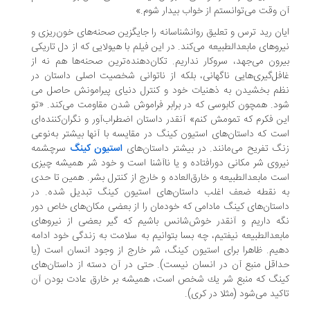
 وقت می­‌توانستم از خواب بیدار شوم.»
ان رید ترس و تعلیق روانشناسانه را جایگزین صحنه­‌های خون‌ریزی و
روهای مابعدالطبیعه می‌­کند. در این فیلم با هیولایی که از دل تاریکی
رون می­‌جهد، سروکار نداریم. تکان­‌دهنده­‌ترین صحنه‌­ها هم نه از
فل‌گیری­‌هایی ناگهانی، بلکه از ناتوانی شخصیت اصلی داستان در
م بخشیدن به ذهنیات خود و کنترل دنیای پیرامونش حاصل می­‌
د. همچون کابوسی که در برابر فراموش شدن مقاومت می‌کند. «تو
ن فکرم که تمومش کنم» آنقدر داستان اضطراب‌آور و نگران‌كننده‌ای
ت كه داستان‌های استیون كینگ در مقایسه با آنها بیشتر به‌نوعی
گ تفریح می‌مانند. در بیشتر داستان‌های
استیون كینگ
سرچشمه‌
روی شر مكانی دورافتاده و یا ناآشنا است و خود شر همیشه چیزی
ت مابعدالطبیعه و خارق‌العاده و خارج از کنترل بشر. همین تا حدی
 نقطه ضعف اغلب داستان‌های استیون كینگ تبدیل شده. در
ستان‌های کینگ مادامی كه خودمان را از بعضی مكان‌های خاص دور
ه داریم و آنقدر خوش‌شانس باشیم كه گیر بعضی از نیروهای
بعدالطبیعه نیفتیم، چه بسا بتوانیم به سلامت به زندگی خود ادامه
یم. ظاهرا برای استیون كینگ، شر خارج از وجود انسان است (یا
اقل منبع آن در انسان نیست). حتی در آن دسته از داستان‌های
نگ كه منبع شر یك شخص است، همیشه بر خارق عادت بودن آن
كید می‌شود (مثلا در كری).