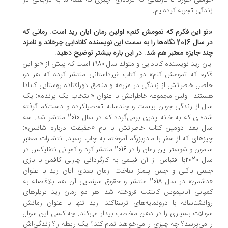
اهی خورد تا کارهایی که کرده­‌ای. چیزی که همه­ ما به درجاتی در
دگی تجربه کرده­‌ایم.
و این فکرم که تمومش کنم» اولین رمان ایان رید است. رمانی که
در سال 2016 نگاه‌ها را به سمت این نویسنده کانادایی چرخاند و نامزد
د جایزه معتبر هم شد. در این باره بیشتر توضیح دهید.
ایان رید نویسنده­ کانادایی و متولد سال 1980 است که پیش از «تو این
رم که تمومش کنم» دو کتاب غیرداستانی منتشر کرده که هر دو
صل خاطراتش از زندگی در مزرعه و مناطق دورافتاده­ روستایی کانادا
تند. اولین مجموعه خاطراتش با عنوانِ «انتخاب یک پرنده»: یک
ل از زندگی جوان بیست و چندساله­ تحصیلکرده و دست­‌کم گرفته
شده­‌ای که به خانه­ پدری برمی­‌گردد که در سال 2010 منتشر شد. سه
ل بعد دومین کتاب خاطراتش با نامِ «حقیقت درباره­ شانس»:
زهای که از سفر با مادربزرگم آموختم به چاپ رسید. انتشارات معتبر
سامون و شوستر این رمان را در 2016 منتشر کرد و کمپانی نتفلیکس در
سال 2020با اقتباس از آن فیلمی به کارگردانی چارلی کافمن با بازی
ی باکلی و جس پلمنز ساخت. رمان بعدی ایان رید با عنوان
«دشمن» در سال 2018 منتشر و حقوق سینمایی آن هم بلافاصله به
پانی آنانیموس کانتنت فروخته شد. هر دو رمان رید تریلرهای
انشناسانه با درون­مایه­‌های ترسناکند. رید تنها با عنوان رمانش
الات بسیاری را در ذهن مخاطب بیدار می­‌کند. چه کسی این سوال
 می­‌پرسد؟ چه چیزی را می­‌خواهد تمام کند؟ یک رابطه را؟ زندگی­‌اش