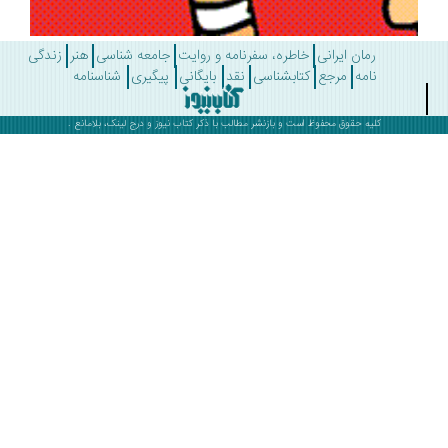
رمان ایرانی
خاطره، سفرنامه و روایت
جامعه شناسی
هنر
زندگی
نامه
مرجع
کتابشناسی
نقد
بایگانی
پیگیری
شناسنامه
کلیه حقوق محفوظ است و بازنشر مطالب با ذکر
کتاب نیوز
و درج لینک، بلامانع .