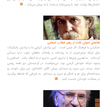
ستان‌ها روایت خود را برمی‌سازد و بحث را به پیش می‌راند
...
اضای اخوان ثالث از رهبر انقلاب اسلامی
گیدن با فرهنگ کار عبثی است... این برادران آریایی ما و برادران وایکینگ،
ل اینکه سحرخیزتر از ما بوده‌اند و رفته‌اند جاهای خوب دنیا مسکن
ده‌اند... ما همین چیزها را نداریم. کسی نداریم از ما انتقاد بکند... استالین با
ود اینکه خودش گرجی بود، می‌خواست در گرجستان نیز همه روسی
ف بزنند...من میرم رو میندازم پیش آقای خامنه‌ای، من برای خودم رو
نداخته‌ام برای تو و امثال تو میرم رو میندازم... به شرطی که شماها برگردید
 مملکت خودتان خدمت کنید
...