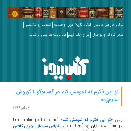
ان خارجی
داستان کوتاه
تاریخ
دین و فلسفه
اقتصاد
روانشناسی
ر
کودک و نوجوان
طرح جلد
فیلم
طنز
ریشه‌ها
پس از کتاب
تو این فکرم که تمومش کنم در گفت‌‎وگو با کوروش
سلیم‌زاده
02 آذر 1399
ان «
تو این فکرم که تمومش کنم
» [I'm thinking of ending
thi] نوشته
ایان رید
[Iain Reid
با
اقتباس سینمایی چارلی کافمن
]