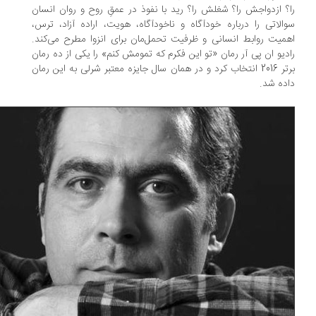
؟ ازدواجش را؟ شغلش را؟ رید با نفوذ در عمقِ روح و روان انسان
الاتی را درباره­ خودآگاه و ناخودآگاه، هویت، اراده­ آزاد، ترس،
میت روابط انسانی و ظرفیت تحمل­‌مان برای انزوا مطرح می­‌کند.
دیو ان ­پی ­آر رمان «تو این فکرم که تمومش کنم» را یکی از ده رمان
برتر 2016 انتخاب کرد و در همان سال جایزه­ معتبر شرلی به این رمان
ده شد.