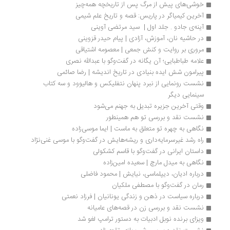
خوشی‌های پیش از مرگ پس از تاریخچه‌ همه‌چیز
آخرین کیمیاگر در پاریس: قصه و تاریخ علم شیمی
آینه‌ی جادو . جلد اول |  سید مرتضی آوینی
در حاشیه نان، آموزش، آزادی | پیام حیدر قزوینی
مروری بر روایت و کنش جمعی | معصومه اشتیاقی
علامه طباطبایی؛ آن یگانه در گفت‌وگو با عبدالله نصری
پیرامون شش ایده بنیادی در تاریخ اندیشه | رضا صائمی
نشست رونمایی از نبرد پنهان نتفلیکس و هالیوود و سه کتاب 
سینمایی دیگر
وقتی آخرین جزیره تبدیل به جهنم می‌شود
نشست نقد و بررسی تو هم همینطور
نگاهی به چهره تو متعلق به ماست | ایما موسی‌زاده 
راه رشد غیرسرمایه‌داری و ریشه‌هایش در گفت‌وگو با موسی غنی‌نژاد
داستان ایرانی در گفت‌وگو با قاسم کشکولی
نگاهی به میدل مارچ | سعیده امین‌زاده
درباره ادیان، دیپلماسی، نیایش | محمود فاضلی
رمان در گفت‌وگو با مصطفی ملکیان
درباره سیاست در ذهن و زندگی یونانیان | فرزاد نعمتی
نشست نقد و بررسی زن در قصه‌های عامیانه
ویزای برنده نوبل ادبیات به دستور ترامپ لغو شد