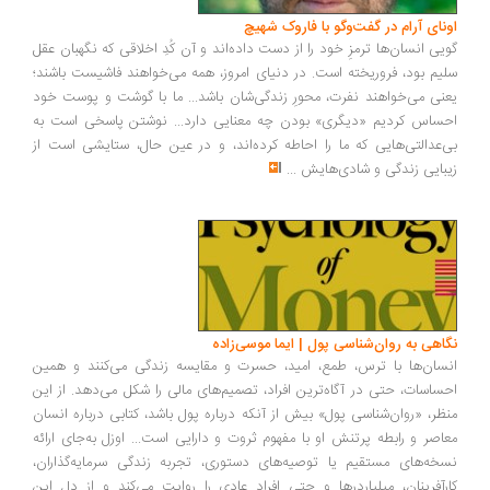
ونای آرام در گفت‌وگو با فاروک شهیچ
یی انسان‌ها ترمزِ خود را از دست داده‌اند و آن کُدِ اخلاقی که نگهبان عقل
یم بود، فروریخته است. در دنیای امروز، همه می‌خواهند فاشیست باشند؛
نی می‌خواهند نفرت، محورِ زندگی‌شان باشد... ما با گوشت و پوست خود
ساس کردیم «دیگری» بودن چه معنایی دارد... نوشتن پاسخی است به
‌عدالتی‌هایی که ما را احاطه کرده‌اند، و در عین حال، ستایشی است از
بایی زندگی و شادی‌هایش
...
اهی به روان‌شناسی پول | ایما موسی‌زاده
سان‌ها با ترس، طمع، امید، حسرت و مقایسه زندگی می‌کنند و همین
ساسات، حتی در آگاه‌ترین افراد، تصمیم‌های مالی را شکل می‌دهد. از این
ظر، «روان‌شناسی پول» بیش از آنکه درباره پول باشد، کتابی درباره انسان
اصر و رابطه پرتنش او با مفهوم ثروت و دارایی است... اوزل به‌جای ارائه
خه‌های مستقیم یا توصیه‌های دستوری، تجربه زندگی سرمایه‌گذاران،
رآفرینان، میلیاردرها و حتی افراد عادی را روایت می‌کند و از دل این