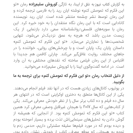
ایبنا، به تازگی
کوروش سلیم‌زاده
رمان «تو
 گزارش
کتاب نیوز
به نقل از
ن فکرم که تمومش کنم» نوشته ایان رید را به فارسی ترجمه کرده و
ن رمان توسط نشر چشمه منتشر شده است. ایان رید نویسنده
نادایی است که با این رمان نگاه منتقدان را به خود خیره کرد. این
ان با سویه‌های فلسفی-روانشناسانه سعی دارد بازنمایی از یک
ست مدرن باشد که هرچه به عمق نزدیک‌تر می‌شود، تنهایی
صیت‌ها را نمایان‌تر می‌سازد. «تو این فکرم که تمومش کنم»
ستان پایان یک پایان است و با چرخش‌های روایی، خواننده را در
های مختلف روایت غافل‌گیر می‌کند. چارلی کافمن هم جدیدا با
تباس از این رمان فیلمی ساخته که نقدهای مختلفی به آن وارد
ت. در ادامه گفت‌وگوی ایبنا را با کوروش سلیم‌زاده می‌خوانید.
 دلیل انتخاب رمان «تو این فکرم که تمومش کنم» برای ترجمه به ما
ویید.
 یوتیوب کانال­‌های زیادی هست که در آنها نقد فیلم انجام می­‌دهند.
ی از این کانال­‌ها متعلق به دختری اوکراینی است که در انتهای هر
ل ده فیلم و ده کتاب برتر سال را از نظر خودش معرفی می­‌کند. یکی
از کتاب‌­هایی که سال 2017 با هیجان غیرقابل وصفی معرفی کرد همین
اب «تو این فکرم که تمومش کنم» بود. از آنجایی که همیشه از
ش دادن به تحلیل­‌های سینمایی‌­اش لذت برده و بسیار آموخته بودم
دیده بودم که در مورد فیلم­‌ها سلیقه­ مشترکی داریم، حدس زدم با
جه به هیجانی که موقع معرفی کتاب از خودش نشان داده بود،