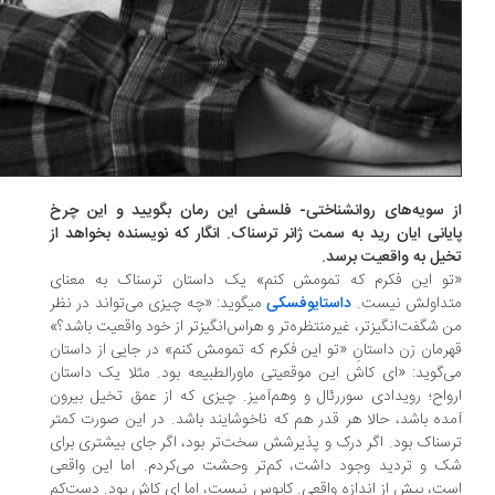
 سویه‌های روانشناختی- فلسفی این رمان بگویید و این چرخ
یانی ایان رید به سمت ژانر ترسناک. انگار که نویسنده بخواهد از
یل به واقعیت برسد.
و این فکرم که تمومش کنم» یک داستان ترسناک به معنای
داولش نیست.
داستایوفسکی
میگوید: «چه چیزی می‌تواند در نظر
 شگفت‌انگیزتر، غیرمنتظره‌تر و هراس‌انگیزتر از خود واقعیت باشد؟»
رمان زن داستانِ «تو این فکرم که تمومش کنم» در جایی از داستان
­‌گوید: «ای کاش این موقعیتی ماورالطبیعه بود. مثلا یک داستان
واح؛ رویدادی سوررئال و وهم‌­آمیز. چیزی که از عمق تخیل بیرون
ده باشد، حالا هر قدر هم که ناخوشایند باشد. در این صورت کمتر
سناک بود. اگر درک و پذیرشش سخت­‌تر بود، اگر جای بیشتری برای
 و تردید وجود داشت، کم‌تر وحشت می­‌کردم. اما این واقعی
ت، بیش ­از اندازه واقعی. کابوس نیست، اما ای کاش بود. دست­‌کم