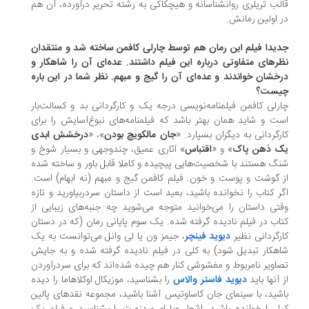
لب تریلری روانشناسانه و هیچکاکی به رشته­ تحریر درآورده، آن هم
 اولین رمانش.
یدا فیلم این رمان هم توسط چارلی کافمن ساخته شد و منتقدان
رهای متفاوتی درباره این فیلم داشتند. عده‌ای آن را شاهکار و
خشان خواندند و عده‌ای آن را گیج و مبهم. نظر شما در این باره
یست؟
رلی کافمن فیلمنامه‌­نویسی درجه یک و کارگردانی بد و کسالت­‌بار
ت و شاید همان بهتر باشد که فیلمنامه­‌های نبوغ­‌آسایش را برای
رگردانی به دیگران بسپارد. «
جان مالکویچ بودن
»، «
درخشش ابدی
 ذهن پاک
» و «
اقتباس
» آثاری عمیق، چندوجهی و بسیار شوخ و
گ هستند با شخصیت‌­هایی پیچیده و کاملا قابل باور و ساخته شده
 گوشت و پوست و خون. فیلم کافمن گیج و مبهم (نه ابهام) است.
ر کتاب را نخوانده باشید، بعید است از داستان سردربیاورید و تازه
تی داستان را می­‌خوانید متوجه می­‌شوید چه جنبه­‌های زیبایی از
اب در فیلم نادیده گرفته شده. یک سوم پایانی رمان (که در دستان
رگردانی نظیر
دیوید فینچر
، جیمز ون یا لی وانل می‌­توانست به یک
هکار تبدیل شود) به کلی در فیلم نادیده گرفته شده و به جایش
اویر نامربوط و مغشوشی کنار هم چیده شده­‌اند که برای سردرآوردن
 آنها باید
دیوید فاستر والاس
را بشناسید، موزیکال اوکلاهاما را دیده
شید، با سینمای جان کاساوتیس آشنا باشید، مجموعه نقدهای پالین