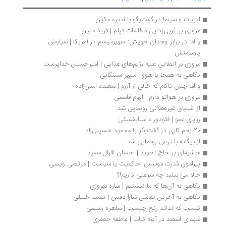
ادبیات و سینما در گفت‌وگو با آندره مکین
مروری بر غربی‌زدایی مطالعات فیلم | فرید متین
و اما در برابر وجدان خویش: صهیونیسم در آمریکا | سیاوش 
پارسامنش
مروری بر انقلابی علیه رژیم‌های غذایی | امیرحسین خداپرست
نگاهی به همجا یا هوو | سپهر سمنگانی
و اما چنان ناکام که خالی از آرزو | سعیده امین‌زاده
مروری بر هواتو دارم | الهام قاسمی
از اشتیاق غیرعقلانی رونمایی شد
رویای عمو | فئودور داستایفسکی
20 زخم کاری در گفت‌وگو با محمود حسینی‌زاد
از بیگانه با ترس رونمایی شد
حاشیه‌ای بر حاج آخوند | احسان اقبال سعید
پیرامون قدرت موسس: حاکمیت یا سیاست | مرتضی ویسی
حالا می بینید چه سرعتی داریم!؟
نگاهی به آن‌ها که ما نیستیم | ساره بهروزی
نگاهی به آخرین نقاشی سارا دفس | نسیم خلیلی
کیست که نداند رنج چیست | ساهره رستمی
شهدای اسفند در آینه کتاب | عاطفه جعفری