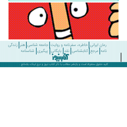
رمان ایرانی
خاطره، سفرنامه و روایت
جامعه شناسی
هنر
زندگی
نامه
مرجع
کتابشناسی
نقد
بایگانی
پیگیری
شناسنامه
کلیه حقوق محفوظ است و بازنشر مطالب با ذکر
کتاب نیوز
و درج لینک، بلامانع .