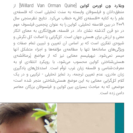
لارد ون اورمن کواین
[Willard Van Orman Quine] از
طق‌دانان و فیلسوفان وابسته به سنت تحلیلی است که فلسفه‌ی
م را به کنایه «فلسفه‌ی کافی» خطاب می‌کرد. نتایج نظرسنجی سال
2009 در بین فلاسفه تحلیلی، کواین را به عنوان پنجمین فیلسوف مهم
 دو قرن گذشته نشان داد. در فلسفه، هیچ‌اِنگاری به معنای انکار
نی و ارزش برای هستی جهان است. کل‌گرایی یا اصالت کل نگرش و
وه‌ی تفکری است که بر اساس آن تعیین و تبیین تمام صفات و
ژگی‌های سامانه‌ها تنها با مطالعه‌ی مؤلفه‌ها و اجزاء متشکل آنها
سر نمی‌شود. نیهیلیسمِ معنایی نیز که از مواضع پُرمناقشه‌ی
تی‌شناختی کواین محسوب می‌شود، با رویکردِ انتقادی او به
رفت‌شناسی و فلسفه زبان غرب توأم است. استدلال‌های یادگیری
ان مادری، عدم تعیین ترجمه، رد تمایز تحلیلی - ترکیبی و در یک
ام کل‌گراییِ معنایی به این موضع هستی‌شناختی منجر شده است؛
ضعی که به مباحث بسیاری بین کواین و فیلسوفان بزرگان معاصر
من زده است.