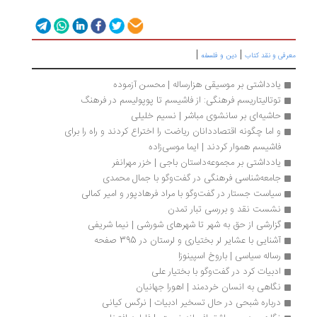
|
|
رفی و نقد کتاب
دین و فلسفه
یادداشتی بر موسیقی هزارساله | محسن آزموده
توتالیتاریسم فرهنگی: از فاشیسم تا پوپولیسم در فرهنگ
حاشیه‌ای بر سانشوی مباشر | نسیم خلیلی
و اما چگونه اقتصاددانان ریاضت را اختراع کردند و راه را برای 
فاشیسم هموار کردند | ایما موسی‌زاده
یادداشتی بر مجموعه‌داستان باجی | خزر مهرانفر
جامعه‌شناسی فرهنگی در گفت‌وگو با جمال محمدی
سیاست جستار در گفت‌وگو با مراد فرهادپور و امیر كمالی
نشست نقد و بررسی تبار تمدن
گزارشی از حق به ‌شهر تا شهرهای شورشی | نیما شریفی
آشنایی با عشایر لر بختیاری و لرستان در 395 صفحه
رساله سیاسی | باروخ اسپینوزا
ادبیات کرد در گفت‌وگو با بختیار علی
نگاهی به انسان خردمند | اهورا جهانیان
درباره شبحی در حال تسخیر ادبیات | نرگس کیانی