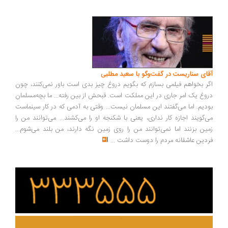
ای سناریست در گفت‌وگو با سعید مطلبی
ر بخواهم فیلمی بسازم که بگویم دروغ چیز بدی است باور نمی‌کنند، چون
وغ یک امر جاری در این مملکت است. قبحش از بین رفته... ما بچه‌مسلمان
دیم. اما می‌گفتند این مسلمان نیست... وقتی به آدمی که در کار سینماست
‌گویند اجازه کار نداری، یعنی با شکنجه او را می‌کشند... می‌توانند من را
ین بزنند اما نمی‌توانند من را روی زمین نگه دارند، من بلند می‌شوم...
دین عاشقانه مردم را دوست داشت
...