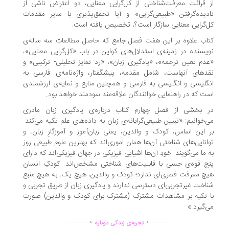
 قرائت معرفت‌شناختی از کل‌گرایی معنایی، دو اعتراض ناشی از
دیده‌گرفتن «طبیعی‌گرایی» و آیا تحقق‌پذیری با سایر مقدمات
‌گرایی معنایی سازگار است؟، تخصیص یافته است.
اب علاوه بر این هفت فصل جامع که حاصل مطالعات سه ساله‌ی
یسنده در زمینه‌ی استدلال‌های کواین در باب «کل‌گرایی معنایی»،
دم تعین ترجمه»، «یادگیری زبان»، «رد تمایز تحلیلی- ترکیبی» و
دهای آنهاست، شامل مقدمه، پیشگفتار، واژه‌نامه‌ی فارسی به
گلیسی و انگلیسی به فارسی و همچنین منابع و نمایه‌ی ارزشمندی
ت که در راهنمایی خوانندگان علاقه‌مند سودمند خواهد بود.
 بخشی از فصل چهارم کتاب درباره‌ی یادگیری زبان مادری
‌خوانیم: «تبیین طبیعی‌گرایانه‌ی زبان به داده‌های علم تکیه می‌کند.
 این اساس، کودک و والدین، یعنی زبان‌آموز و آموزگارِ زبان، و
انایی‌های شناختی آن‌ها همان اموری‌اند که بهترین علوم طبیعی روز
 ما می‌گویند. خودِ آن‌ها اشیایی فیزیکی در جهان فیزیکی‌اند که دارای
ج قوه‌ی حسی با قابلیت‌های شناختی مشخص‌اند. کودکِ انسان
چ معرفت فطری‌ای ندارد؛ کودک و والدین، هیچ یک، به هیچ منبع
اخت غیرتجربی‌ای دسترسی ندارند و یادگیری زبان از طریق تجربی و
 تکیه بر مشاهدات مشترک (مشترک برای کودک و والدین) صورت
‌گیرد.»
.
.
...............
..............
تجربه‌ی زندگی دوباره