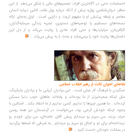
ساسات، حتی در آگاه‌ترین افراد، تصمیم‌های مالی را شکل می‌دهد. از این
ظر، «روان‌شناسی پول» بیش از آنکه درباره پول باشد، کتابی درباره انسان
اصر و رابطه پرتنش او با مفهوم ثروت و دارایی است... اوزل به‌جای ارائه
خه‌های مستقیم یا توصیه‌های دستوری، تجربه زندگی سرمایه‌گذاران،
رآفرینان، میلیاردرها و حتی افراد عادی را روایت می‌کند و از دل این
ستان‌ها روایت خود را برمی‌سازد و بحث را به پیش می‌راند
...
اضای اخوان ثالث از رهبر انقلاب اسلامی
گیدن با فرهنگ کار عبثی است... این برادران آریایی ما و برادران وایکینگ،
ل اینکه سحرخیزتر از ما بوده‌اند و رفته‌اند جاهای خوب دنیا مسکن
ده‌اند... ما همین چیزها را نداریم. کسی نداریم از ما انتقاد بکند... استالین با
ود اینکه خودش گرجی بود، می‌خواست در گرجستان نیز همه روسی
ف بزنند...من میرم رو میندازم پیش آقای خامنه‌ای، من برای خودم رو
نداخته‌ام برای تو و امثال تو میرم رو میندازم... به شرطی که شماها برگردید
 مملکت خودتان خدمت کنید
...