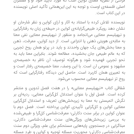
ائتی از نظریه معنای کواین است که مورد تأیید خود او و مفسران
لی فلسفه‌ی اوست و توجه به این این‌همانی تأکید اصلی نویسنده
 این کتاب است.
یسنده تلاش کرده با استناد به آثار و آرای کواین و نظر شارحان او
ان دهد رویکرد طبیعی‌گرایانه‌ی کواین در حیطه‌ی زبان به رفتارگرایی
نیهیلیسم معنایی می‌انجامد و منظور از نیهیلیسم معنایی نفی معنا
 مثابه‌ی هویتی ذهنی یا انتزاعی است. از دید کواین، معرفت، ذهن
معنا بخش‌های یک جهان واحدند و باید در پرتو همان روح تجربی
 به عالم طبیعی جان بخشیده، مطالعه شوند. بنابراین معنا باید به
و تجربی فهمیده شود و هرگونه توصیف آن ناظر به خصیصه‌ی
هود و عمومی آن است. با این وصف، معنا خصیصه‌ی رفتار است و
 تعبیری همان کاربرد است. حاصل این دیدگاه رفتارگرایی است که
ح تز نیهیلیسم معنایی محسوب می‌شود.
اقی کتاب «نیهیلیسم معنایی» را در هفت ‌فصل تدوین و منتشر
ده است. فصل اول با عنوان استدلال کل‌گرایی معنایی، ردیه‌ای بر
رش اتمیستی به معنا به زیربخش‌های تعریف و استدلال کل‌گرایی
نایی کواین و کل‌گرایی تأییدی کواین پرداخته است. فصل دوم با
وان کواین در برابر سنت دکارتی؛ معرفت‌شناسی کل‌گرا و طبیعی‌شده
 بررسی زیربخش‌های ویژگی‌های سنت معرفت‌شناسی دکارتی،
ناگرایی در جستجوی پایه‌هایی مستحکم برای علم، ویژگی دوم سنت
رفت‌شناسی دکارتی؛ محوریت مسئله توجیه و کواین و طرد مسئله