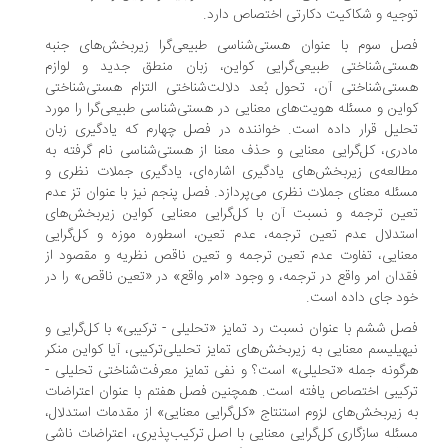
جیه و شکاکیت دکارتی اختصاص دارد.
ل سوم با عنوان هستی‌شناسی طبیعی‌گرا زیربخش‌های جنبه
تی‌شناختی طبیعی‌گرایی کواین، زبان منطق جدید و لوازم
تی‌شناختی آن، تحول بُعد دلالت‌شناختی التزام هستی‌شناختی
این و مسئله هویت‌های معنایی در هستی‌شناسی طبیعی‌گرا را مورد
لیل قرار داده است. خواننده در فصل چهارم که یادگیری زبان
دری، کل‌گرایی معنایی و حذف معنا از هستی‌شناسی نام گرفته به
العه‌ی زیربخش‌های یادگیری اشاره‌ای، یادگیری جملات نظری و
ئله معنای جملات نظری می‌پردازد. فصل پنجم نیز با عنوان تز عدم
ین ترجمه و نسبت آن با کل‌گرایی معنایی کواین زیربخش‌های
تدلال عدم تعین ترجمه، عدم تعین، اسطوره موزه و کل‌گرایی
نایی، تفاوت عدم تعین ترجمه و تعین ناقص نظریه و مقصود از
دان امر واقع در ترجمه، و وجود «امر واقع» در «تعین ناقص» را در
د جای داده است.
ل ششم با عنوان نسبت رد تمایز «تحلیلی - ترکیبی» با کل‌گرایی و
هیلیسم معنایی به زیربخش‌های تمایز تحلیلی‌ترکیبی، آیا کواین منکر
گونه جمله «تحلیلی» است؟ و نفی تمایز معرفت‌شناختی تحلیلی -
کیبی اختصاص یافته است. همچنین فصل هفتم با عنوان اعتراضات
 زیربخش‌های لزوم استنتاج «کل‌گرایی معنایی» از مقدمات استدلال،
ئله سازگاری کل‌گرایی معنایی با اصل ترکیب‌پذیری، اعتراضات ناشی