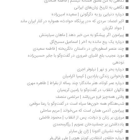
نگاهی به من عاشق افسانه نیستم | فاطمه افتخاری
نگاهی به تاریخ زبان‌های ایرانی
درباره دنیایی رو به دگرگونی | سعیده امین‌زاده
اکبر اعتماد: مردی که «در پرتگاه حوادث» همواره در کنار ایران ماند 
| جواد لگزیان
پیرامون اگر پیشگو به من خبر دهد | ماهان سیارمنش
درباره یک ربع مانده به آخر | اسماعیل مسیح‌گل
چند عنصر اسطوره‌ای در داستان دلگریخته | فاطمه سعیدی
مورد عجیب بلع اشیای ضروری در گفت‌وگو با جابر حسین‌زاده 
نودهی
درباره بحر و نهر | نیلوفر اجری 
بازخوانی زندگی بارادین | کیمیا اکرامیان
درباره عمر کوتاه، هنر ماندگار؛ چند رساله از بقراط | طاهره مهری
ناگهان انقلاب در گفت‌وگو با رامین کریمیان
وقتی همه‌چیز فرو می‌پاشد | مرتضی منصف
شب‌هنگام همه خون‌ها سیاه است در گفت‌وگو با رعنا موقعی
پیرامون آدمی همان است که می‌خواند | مریم ساحلی
مروری بر زنان و دولت، پس از انقلاب | محمود فاضلی
یادداشتی بر جمشیدخان عمویم | رزگارمحمدی
 گوشه نشینان آلتونا | ژان پل سارتر
درباره حلقه‌ی انتقادی کوزنز هوی | علی غزالی‌فر