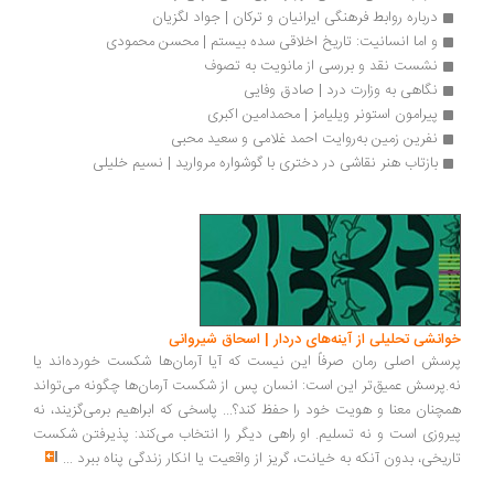
درباره روابط فرهنگی ایرانیان و ترکان | جواد لگزیان
و اما انسانیت: تاریخ اخلاقی سده بیستم | محسن محمودی
نشست نقد و بررسی از مانویت به تصوف
نگاهی به وزارت درد | صادق وفایی
پیرامون استونر ویلیامز | محمدامین اکبری
نفرین زمین به‌روایت احمد غلامی و سعید محبی
بازتاب هنر نقاشی در دختری با گوشواره مروارید | نسیم خلیلی
انشی تحلیلی از آینه‌های دردار | اسحاق شیروانی
سش اصلی رمان صرفاً این نیست که آیا آرمان‌ها شکست خورده‌اند یا
.پرسش عمیق‌تر این است: انسان پس از شکست آرمان‌ها چگونه می‌تواند
چنان معنا و هویت خود را حفظ کند؟... پاسخی که ابراهیم برمی‌گزیند، نه
روزی است و نه تسلیم. او راهی دیگر را انتخاب می‌کند: پذیرفتن شکست
ریخی، بدون آنکه به خیانت، گریز از واقعیت یا انکار زندگی پناه ببرد
...