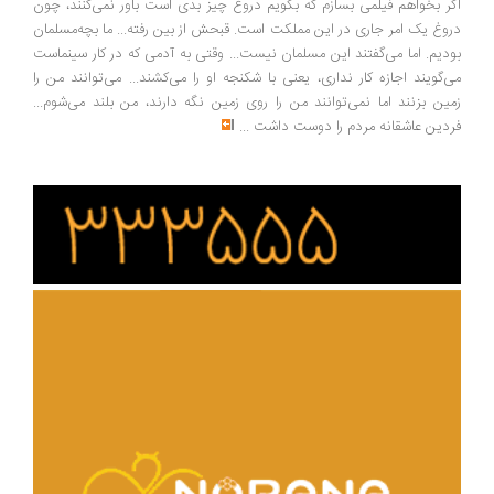
ر بخواهم فیلمی بسازم که بگویم دروغ چیز بدی است باور نمی‌کنند، چون
وغ یک امر جاری در این مملکت است. قبحش از بین رفته... ما بچه‌مسلمان
دیم. اما می‌گفتند این مسلمان نیست... وقتی به آدمی که در کار سینماست
‌گویند اجازه کار نداری، یعنی با شکنجه او را می‌کشند... می‌توانند من را
ین بزنند اما نمی‌توانند من را روی زمین نگه دارند، من بلند می‌شوم...
دین عاشقانه مردم را دوست داشت
...