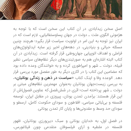
ل سخن زیدآبادی در آن کتاب این سخن است که با توجه به
مونی الگوی ملت ـ دولت در جهان پساوستفالیایی، لازم است که در
ران نیز توجه به این امر در اولویت سیاست قرار بگیرد؛ هرچند چنین
ئله حیاتی و بنیادینی، در دهه‌های اخیر زیر سایه ایدئولوژی‌های
املی و اهداف اتوپیایی جهان‌وطنی قرار گرفته است. زیدآبادی در آن
اب البته اشاره‌ای هم به صورتبندی‌های دیگر نظام‌های سیاسی نظیر
یله، دولت ـ شهر و امپراطوری کرده و به خوانندگان وعده داده بود
 مضامین این کتاب را در آثاری دیگر به طور مفصل مورد بررسی قرار
د. الوعده وفا و اینک کتاب «
سیاست در ذهن و زندگی یونانیان
»،
 بررسی زیست‌جهان یونانیان به‌عنوان مهمترین نظام‌های مبتنی بر
لت ـ شهر پرداخته است؛ اثری در شش‌فصل که عناوین فصول‌اش از
ن قرار هستند: برآمدن تمدن یونان، پیروزی در مقابل ایران، توسعه
سفه و بی‌ثباتی سیاسی، افلاطون و سودای حکومت کامل، ارسطو و
دای حد وسط و مقدونی‌ها و پایان کار تمدن یونانی.
 فصل اول، به خدایان یونانی و سبک دین‌ورزی یونانیان، ظهور
سفه در ملطیه و آرای فیلسوفان متقدمی چون فیثاغورس،