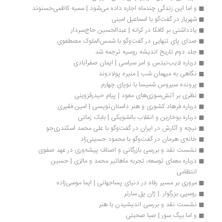
و اما این زندگی چندماه اجاره داده می‌شود | سمیه کاظمی‌حسنوند 
شهریار در گفت‌گو با اسماعیل امینی
یادداشتی بر کافکا در کرانه | عبدالحسین حاج‌سردار
صدای پای تنهایی در گفت‌وگو با شمس‌الملوک مصطفوی
جلد دوم تاریخ اندیشه روسیه ترجمه شد
درباره لایب‌نیتس و امر سیاسی | ایمان صفرآبادی 
نگاهی به میهمان شب | منیره پولادوند
پرونده سیروس شمیسا با نوپای چهارم
نظری بر آتش‌سوزی‌های معود | پیام حیدرقزوینی
درباره فرهاد کشوری و هنر داستان‌نویسی | امین فقیری
درباره بوخارین و انقلاب بالشویکی | بابک زمانی
نیچه‌ و آثارش در ایران در گفت‌وگو با علی محمد اسکندری‌جو
خانه‌ی هرمان در گفت‌وگو با محمود حسینی‌زاد
نشست نقد و بررسی بازرگانی و اصناف پیشه‌وری در عهد صفوی
درباره معمای توسعه، تجربه ماهاتیر محمد و مالزی | حسین 
انتظامی
مروری بر مسیر رفاه در دنیای پساجهانی | ایما موسی‌زاده 
روسپی بزرگوار  | ژان پل سارتر
نشست نقد و بررسی اندیشیدن با هنر
و اما بیگ سور | صبا صحبتی