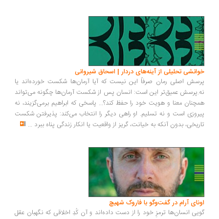
انشی تحلیلی از آینه‌های دردار | اسحاق شیروانی
سش اصلی رمان صرفاً این نیست که آیا آرمان‌ها شکست خورده‌اند یا
.پرسش عمیق‌تر این است: انسان پس از شکست آرمان‌ها چگونه می‌تواند
چنان معنا و هویت خود را حفظ کند؟... پاسخی که ابراهیم برمی‌گزیند، نه
روزی است و نه تسلیم. او راهی دیگر را انتخاب می‌کند: پذیرفتن شکست
ریخی، بدون آنکه به خیانت، گریز از واقعیت یا انکار زندگی پناه ببرد
...
ونای آرام در گفت‌وگو با فاروک شهیچ
یی انسان‌ها ترمزِ خود را از دست داده‌اند و آن کُدِ اخلاقی که نگهبان عقل