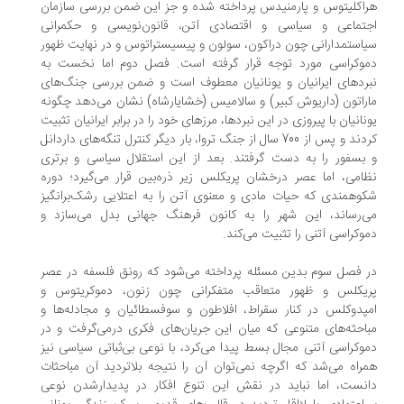
اکلیتوس و پارمنیدس پرداخته شده و جز این ضمن بررسی سازمان
تماعی و سیاسی و اقتصادی آتن، قانون‌نویسی و حکمرانی
استمدارانی چون دراکون، سولون و پیسیستراتوس و در نهایت ظهور
وکراسی مورد توجه قرار گرفته است. فصل دوم اما نخست به
ردهای ایرانیان و یونانیان معطوف است و ضمن بررسی جنگ‌های
راتون (داریوش کبیر) و سالامیس (خشایارشاه) نشان می‌دهد چگونه
نانیان با پیروزی در این نبردها، مرزهای خود را در برابر ایرانیان تثبیت
کردند و پس از 700 سال از جنگ تروا، بار دیگر کنترل تنگه‌های داردانل
بسفور را به دست گرفتند. بعد از این استقلال سیاسی و برتری
امی، اما عصر درخشان پریکلس زیر ذره‌بین قرار می‌گیرد؛ دوره
وهمندی که حیات مادی و معنوی آتن را به اعتلایی رشک‌برانگیز
‌رساند، این شهر را به کانون فرهنگ جهانی بدل می‌سازد و
وکراسی آتنی را تثبیت می‌کند.
 فصل سوم بدین مسئله پرداخته می‌شود که رونق فلسفه در عصر
یکلس و ظهور متعاقب متفکرانی چون زنون، دموکریتوس و
پدوکلس در کنار سقراط، افلاطون و سوفسطائیان و مجادله‌ها و
احثه‌های متنوعی که میان این جریان‌های فکری درمی‌گرفت و در
وکراسی آتنی مجال بسط پیدا می‌کرد، با نوعی بی‌ثباتی سیاسی نیز
راه می‌شد که اگرچه نمی‌توان آن را نتیجه بلاتردید آن مباحثات
نست، اما نباید در نقش این تنوع افکار در پدیدارشدن نوعی