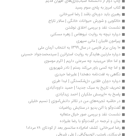
چاپ دوم از دانشنامه‌ اسباب‌بازی‌های طهران قدیم
کتاب امروز به پله‌ی سوم رسید
رهبری باید دوره‌ای باشد | رضا امیرخانی
خالکوبی و شورش حیوانات خانگی | سالار تاراج
نشست نقد و بررسی اخلاق نوشتن
درباره نیچه به روایت نیوهاس | زهره مسکنی
پیرامون فابیان | مانی سپهری
10 رمان برتر فارسی در سال 1399 به انتخاب آرمان ملی
درباره مارتین هایدگر به روایت استراترن | سیدمحمدجواد حسینی
و اما حالا می‌بینید چه سرعتی داریم | اکرم موسوی
و اما چه کسی باور می‌کند رستم | نادر شهریوری
نگاهی به لغت‌نامه دهخدا | علیرضا حیدری
درباره دوران طلایی دل‌شکستگی | لیدا طرزی
تحریف تاریخ به سبک جدید! | حمید داوودآبادی 
پاسخ به 10پرسش ملکیان | احمد زیدآبادی
در حاشیه تجربه‌های من در تئاتر دانش‌آموزی | نسیم خلیلی
گفت‌وگو با آلن بدیو در ستایش ریاضیات
نشست نقد و بررسی صور خیال متعالیه
رمان و ترجمه در گفت‌وگو با رضا علیزاده
رضا امیرخانی: کشف امام‌زاده سانسور بعد از کودتای ۲۸ مرداد!
فریبکاری راستین اتوبیوگرافی | علی شروقی