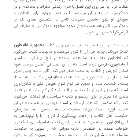
‌اعتمادی یا لااقل تردید در قالب‌های قدیمی سبک زندگی یونانی
لت کرد. به هر روی این فصل با شرح زندگی سقراط و محاکمه او در
وکراسی آتن به پایان می‌رسد تا در فصل چهارم آرای افلاطون و
دای او برای تشکیل حکومت کامل که متضمن نقدی تند بر
وکراسی آتنی هم هست و از نحوه مواجهه دموکراسی با سقراط نیز
ر می‌گرفت، بررسی شود.
یسنده در این فصل به طور خاص روی کتاب «
جمهور
» ا
فلاطون
رکز می‌کند، جزء‌به‌جزء آن را شرح می‌دهد و درنهایت نتیجه می‌گیرد
 افلاطون به‌واسطه مشاهده پیامدهای تلخ بی‌ثباتی سیاسی،
مانشهری طراحی کرده است که در آن انضباطی آهنین موجب شود
کان شورش و انقلاب به سمت صفر میل کند. تألی فاسد چنین امری
ا از نظر نویسنده دور نمی‌ماند: «مدینه افلاطونی یک جامعه ایستا،
ته، خشک، سرد و بدون هر نوع تنوع هیجان‌انگیز و شادی‌آوری
ت که چیز زیادی از یک نظام توتالیتر فرهنگی کم ندارد.» در فصل
دی اما تمرکز بر آرای ارسطو و کتاب «سیاست» او گذاشته می‌شود؛
ابی که متضمن نقدهای ارسطو بر استاد خویش نیز هست و در آن
علم اول»، بحث درباره ماهیت جامعه سیاسی، نقد مدل‌های
ومت، علل انقلاب و راه‌های پیشگیری از آن و... را با نیم‌نگاهی به
ای افلاطون عرضه می‌دارد. فصل پایانی کتاب به امپراطوری اسکندر و
وحات عمده او اختصاص دارد؛ دورانی که از سویی به حکومت
سله هخامنشیان در ایران خاتمه بخشید و ازسوی‌دیگر به پایان