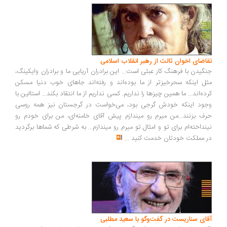
اضای اخوان ثالث از رهبر انقلاب اسلامی
گیدن با فرهنگ کار عبثی است... این برادران آریایی ما و برادران وایکینگ،
ل اینکه سحرخیزتر از ما بوده‌اند و رفته‌اند جاهای خوب دنیا مسکن
ده‌اند... ما همین چیزها را نداریم. کسی نداریم از ما انتقاد بکند... استالین با
ود اینکه خودش گرجی بود، می‌خواست در گرجستان نیز همه روسی
ف بزنند...من میرم رو میندازم پیش آقای خامنه‌ای، من برای خودم رو
نداخته‌ام برای تو و امثال تو میرم رو میندازم... به شرطی که شماها برگردید
 مملکت خودتان خدمت کنید
...
ای سناریست در گفت‌وگو با سعید مطلبی