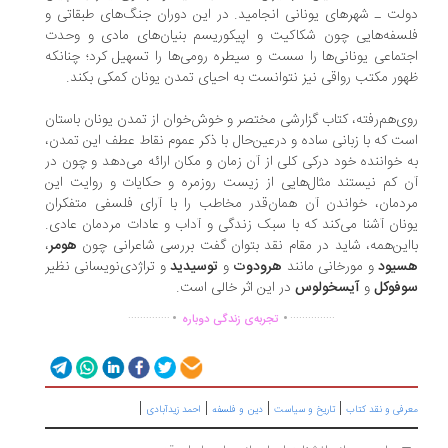
لت ـ شهرهای یونانی انجامید. در این دوران جنگ‌های طبقاتی و
سفه‌هایی چون شکاکیت و اپیکوریسم بنیان‌های مادی و وحدت
تماعی یونانی‌ها را سست و سیطره رومی‌ها را تسهیل کرد؛ چنانکه
ور مکتب رواقی نیز نتوانست به احیای تمدن یونان کمکی بکند.
ی‌هم‌رفته، کتاب گزارشی مختصر و خوش‌خوان از تمدن یونان باستان
ت که با زبانی ساده و درعین‌حال با ذکر عموم نقاط عطف این تمدن،
 خواننده خود درکی کلی از آن زمان و مکان ارائه می‌دهد و چون در
 کم نیستند مثال‌هایی از زیست روزمره و حکایات و روایت این
دمان، خواندن آن همان‌قدر مخاطب را با آرای فلسفی متفکران
نان آشنا می‌کند که با سبک زندگی و آداب و عادات مردمان عادی.
این‌همه، شاید در مقام نقد بتوان گفت بررسی شاعرانی چون
هومر
،
یود
و مورخانی مانند
هرودوت
و
توسیدید
و تراژدی‌نویسانی نظیر
فوکل
و
آیسخولوس
در این اثر خالی است.
.
.
..............
...............
تجربه‌ی زندگی دوباره
|
|
|
|
رفی و نقد کتاب
تاریخ و سیاست
دین و فلسفه
احمد زیدآبادی