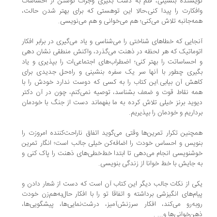
یسنده بنشینی، قلم به دست بگیری وجرأت نوشتن از احساسات
فکارت را پیدا کنی،حالا این توهستی که برای بهتر شدن حالت،
ه‌جانبه تلاش می‌کنی؛ هم می‌خوانی و هم می‌نویسی.
جایی که خطاهای شناختی را می‌شناسی و یاد می‌گیری در برابر افکار
وماتیک که هر لحظه در ذهنت می‌گذرد، واکنش منطقی نشان دهی
احساساتت را بهتر کنی؛ اضطراب‌های اجتماعی‌ات را بپذیری و یاد
یری چطور با آنها سر یک سفره بنشینی و راه‌حل جدیدی برای
هش آن بیابی.این کتاب را به کسی که دوست ندارد خودش را با
ه نقاط قوت و ضعف بشناسد، توصیه نمی‌کنم، چون در آن دکتر
وید برنز خیلی تلاش کرده به ما بفهماند دست از جنگ با خودمان
داریم و خودمان را بپذیریم.
چنین تکرار تمرین‌ها وقتی می‌گوید اتفاق ناراحت‌کننده امروزت را
ویس و احساس خودت را اضافه‌کن خیلی جالب است؛ انگار تمرین
شنویسی انجام می‌دهی تا ابتدا خط‌خطی‌های ذهنت را پاک کنی و
 جایش با خط خوانا از زندگی بنویسی.
ی از نکات جالب دیگر این کتاب آن است که دست از شعار دادن و
ام‌های انگیزشی برداشته و اتفاقا تو را با افکار حال‌به‌هم‌زن خودت
به‌رو می‌کند، افکار سرزنش‌آمیز، درشت‌نمایی‌ها، پیشگویی‌ها،
ن‌خوانی‌ها و... .