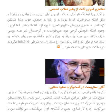
اضای اخوان ثالث از رهبر انقلاب اسلامی
گیدن با فرهنگ کار عبثی است... این برادران آریایی ما و برادران وایکینگ،
ل اینکه سحرخیزتر از ما بوده‌اند و رفته‌اند جاهای خوب دنیا مسکن
ده‌اند... ما همین چیزها را نداریم. کسی نداریم از ما انتقاد بکند... استالین با
ود اینکه خودش گرجی بود، می‌خواست در گرجستان نیز همه روسی
ف بزنند...من میرم رو میندازم پیش آقای خامنه‌ای، من برای خودم رو
نداخته‌ام برای تو و امثال تو میرم رو میندازم... به شرطی که شماها برگردید
 مملکت خودتان خدمت کنید
...
ای سناریست در گفت‌وگو با سعید مطلبی
ر بخواهم فیلمی بسازم که بگویم دروغ چیز بدی است باور نمی‌کنند، چون
وغ یک امر جاری در این مملکت است. قبحش از بین رفته... ما بچه‌مسلمان
دیم. اما می‌گفتند این مسلمان نیست... وقتی به آدمی که در کار سینماست
‌گویند اجازه کار نداری، یعنی با شکنجه او را می‌کشند... می‌توانند من را