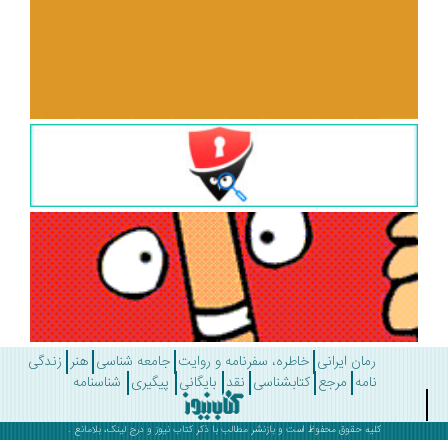
رمان ایرانی
خاطره، سفرنامه و روایت
جامعه شناسی
هنر
زندگی
نامه
مرجع
کتابشناسی
نقد
بایگانی
پیگیری
شناسنامه
کلیه حقوق محفوظ است و بازنشر مطالب با ذکر
کتاب نیوز
و درج لینک، بلامانع .