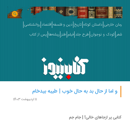
ان خارجی
داستان کوتاه
تاریخ
دین و فلسفه
اقتصاد
روانشناسی
ر
کودک و نوجوان
طرح جلد
فیلم
طنز
ریشه‌ها
پس از کتاب
و اما از حال بد به حال خوب | طیبه بیدخام
11 اردیبهشت 1403
ابی پر ازجاهای خالی! | جام جم