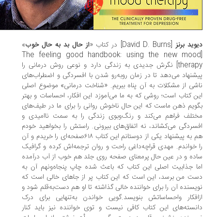
وید برنز
[David D. Burns] در کتاب «
از حال بد به حال خوب
»
[‎The feeling good handbook: using the new moo
therapy] نگرش جدیدی به زندگی دارد و نوعی روش درمانی را
شنهاد می‌دهد تا در زمان روبه‌رو شدن با افسردگی و اضطراب‌های
شی از مشکلات به آن پناه ببریم. «شناخت درمانی» موضوع اصلی
ن کتاب است؛ روشی که به ما می‌آموزد این افکار، احساسات و بهتر
ویم ذهن ماست که این حال ناخوش روانی را برای ما در طیف‌های
تلف فراهم می‌کند و رنگ‌وبوی زندگی را به سمت ناامیدی و
سردگی می‌کشاند، نه اتفاق‌های بیرونی. راستش را بخواهید خودم
هم به پیشنهاد یکی از دوستانم این کتاب ۶۱۸صفحه‌ای را خریدم و آن
 خواندم. مهدی قراچه‌داغی راحت و روان ترجمه‌اش کرده و گرافیک
ده و در عین حال پرمعنای صفحه روی جلد هم خوب از آب درآمده
ا جذابیت اصلی این کتاب که باعث شده چاپ پنجاه‌ونهم آن به
ت من برسد، این است که این کتاب پر از جاهای خالی است که
یسنده آن را برای خواننده خالی گذاشته تا او هم دست‌به‌قلم شود و
افکار واحساساتش بنویسد.گویی خواندن به‌تنهایی برای درک
نسته‌های این کتاب کافی نیست و توی خواننده نیز باید کنار