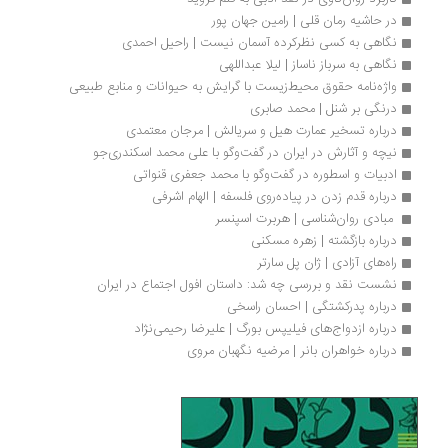
در حاشیه رمان قلی | رامین جهان پور
نگاهی به کسی نظرکرده آسمان نیست | راحیل احمدی
نگاهی به سرباز ناساز | لیلا عبداللهی
واژه‌نامه حقوق محیط‌زیست با گرایش به حیوانات و منابع طبیعی
درنگی بر شنل | محمد صابری
درباره تسخیر عمارت هیل و سریالش | مرجان معتمدی
نیچه‌ و آثارش در ایران در گفت‌وگو با علی محمد اسکندری‌جو
ادبیات و اسطوره در گفت‌وگو با محمد جعفری قنواتی
درباره قدم زدن در پیاده‌روی فلسفه | الهام اشرفی
 مبادی روان‌شناسی | هربرت اسپنسر
درباره بازگشته | زهره مسکنی 
راه‌های آزادی | ژان پل سارتر
نشست نقد و بررسی چه شد: داستان افول اجتماع در ایران
درباره پدرکشتگی | احسان راسخی
درباره ازدواج‌های فیلیپس بورگ | علیرضا رحیمی‌نژاد
درباره خواهران بانر | مرضیه نگهبان مروی