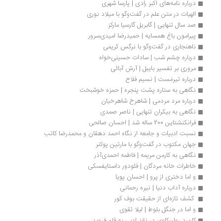
درباره نامه‌‌های اکبر رادی | پارسا شهری
الهیات در متن علم در گفت‌وگو با میلاد نوری
صد سال تنهایی | گابریل گارسیا مارکز
پیرامون باغ همسایه | حمیدرضا امیدی‌سرور
ناهنجاری در گفت‌وگو با نرگس کریمی
درباره چشم شب | سادات حسینی‌خواه
مروری بر تفسیر بایبل | آرش آبائی
درباره تیرمَست | نسیم فلاح	
نگاهی به ستاره پشت پنجره | حمزه خوشبخت
درباره مرد مردمی | شاهرخ شاهرخیان
نگاهی به بیکران تنهایی | ناصر صمدی
فرانکنشتاین 200 ساله شد | احسان صالحی
نسبت ادبیات و جامعه از نگاه احمد دهقان و محمدرضا کاتب 
جهان مکتوب در گفت‌وگو با مارتین پوکنر
نگاهی به کارمن مریمه | فاطمه احمدی‌آذر
خاطرات خانه مردگان | فئودور داستایفسکی
و اما دختری از پرو | احسان پویا
درباره آداب دنیا | نیره رحمانی
 کشف تازه‌ای از حقیقت بوف کور 
و اما در جنگل بلوط | لیلا تقوی
کاربرد روان‌کاوی در نقد ادبی به قلم فروید