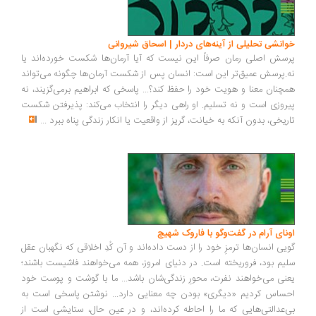
انشی تحلیلی از آینه‌های دردار | اسحاق شیروانی
سش اصلی رمان صرفاً این نیست که آیا آرمان‌ها شکست خورده‌اند یا
.پرسش عمیق‌تر این است: انسان پس از شکست آرمان‌ها چگونه می‌تواند
چنان معنا و هویت خود را حفظ کند؟... پاسخی که ابراهیم برمی‌گزیند، نه
روزی است و نه تسلیم. او راهی دیگر را انتخاب می‌کند: پذیرفتن شکست
ریخی، بدون آنکه به خیانت، گریز از واقعیت یا انکار زندگی پناه ببرد
...
ونای آرام در گفت‌وگو با فاروک شهیچ
یی انسان‌ها ترمزِ خود را از دست داده‌اند و آن کُدِ اخلاقی که نگهبان عقل
یم بود، فروریخته است. در دنیای امروز، همه می‌خواهند فاشیست باشند؛
نی می‌خواهند نفرت، محورِ زندگی‌شان باشد... ما با گوشت و پوست خود
ساس کردیم «دیگری» بودن چه معنایی دارد... نوشتن پاسخی است به
‌عدالتی‌هایی که ما را احاطه کرده‌اند، و در عین حال، ستایشی است از