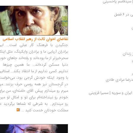
| سیدقاسم یاحسینی
6 فصل
تقاضای اخوان ثالث از رهبر انقلاب اسلامی
جنگیدن با فرهنگ کار عبثی است... این
برادران آریایی ما و برادران وایکینگ، مثل اینک
 زندان
سحرخیزتر از ما بوده‌اند و رفته‌اند جاهای خو
دنیا مسکن کرده‌اند... ما همین چیزها را
نداریم. کسی نداریم از ما انتقاد بکند... استالی
با وجود اینکه خودش گرجی بود، می‌خواست
مدرضا مرادی طادی
در گرجستان نیز همه روسی حرف بزنند...من
میرم رو میندازم پیش آقای خامنه‌ای، من برا
یران و سوریه | سمیرا قزوینی
خودم رو نینداخته‌ام برای تو و امثال تو میر
رو میندازم... به شرطی که شماها برگردید د
مملکت خودتان خدمت کنید
...