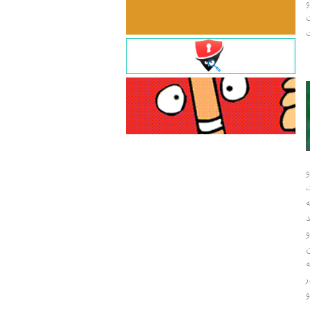
و
ت
ت
و
و
ر