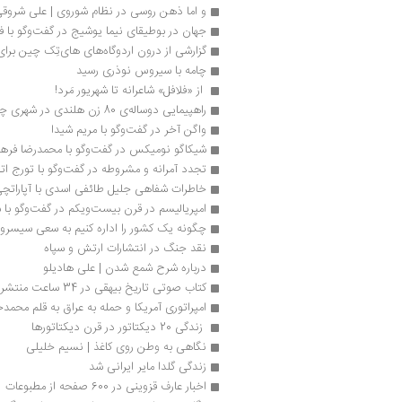
و اما ذهن روسی در نظام شوروی | علی شروق
جهان در بوطیقای نیما یوشیج در گفت‌وگو با ف
گزارشی از درون اردوگاه‌های های‌تِک چین برای 
چامه با سیروس نوذری رسید
 از «فلافل» شاعرانه تا شهریور مَرد!
راهپیمایی دوساله‌ی 80 زن هلندی در شهری چون آلیس
واگن آخر در گفت‌وگو با مریم شیدا
شیکاگو نومیکس در گفت‌وگو با محمدرضا فرها
تجدد آمرانه و مشروطه در گفت‌وگو با تورج ات
خاطرات شفاهی جلیل طائفی اسدی با آپاراتچ
امپریالیسم در قرن بیست‌ویکم در گفت‌وگو با 
چگونه یک کشور را اداره کنیم به سعی سیسرو
نقد جنگ در انتشارات ارتش و سپاه
درباره شرح شمع شدن | علی هادیلو
کتاب صوتی تاریخ بیهقی در 34 ساعت منتشر شد
امپراتوری آمریکا و حمله به عراق به قلم مح
 زندگی 20 دیکتاتور در قرن دیکتاتورها
نگاهی به وطن روی کاغذ | نسیم خلیلی
زندگی گلدا مایر ایرانی شد
اخبار عارف قزوینی در 600 صفحه از مطبوعات