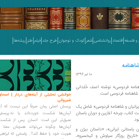
و فلسفه
اقتصاد
روانشناسی
شعر
کودک و نوجوان
طرح جلد
فیلم
طنز
ریشه‌ها
شاهنامه
10 تیر 1396
اهنامه فردوسی» نوشته آصف خُلدانی
 شاهنامه فردوسی است.
خوانشی تحلیلی از آینه‌های دردار | اسحاق
شیروانی
ایرانیان و شاهنامه فردوسی» شامل یک
پرسش اصلی رمان صرفاً این نیست که آیا
پاره نخست کتاب، چرخه آغازین و دوران باستان
آرمان‌ها شکست خورده‌اند یا نه.پرسش
ود.
عمیق‌تر این است: انسان پس از شکست
آرمان‌ها چگونه می‌تواند همچنان معنا و
باستانی ایرانی»، «داستان بیژن و
هویت خود را حفظ کند؟... پاسخی که ابراهی
«تاریخ روزگار سیاوش و کیخسرو»،