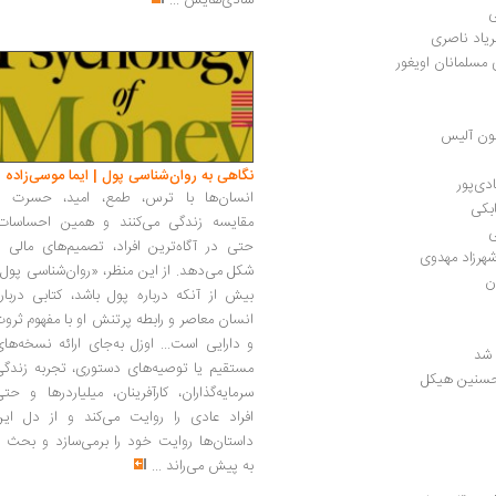
شادی‌هایش
...
ی
ریاد ناصری
مسلمانان اویغور 
نگاهی به روان‌شناسی پول | ایما موسی‌زاده
دی‌پور
انسان‌ها با ترس، طمع، امید، حسرت و
ابکی
مقایسه زندگی می‌کنند و همین احساسات،
ی
حتی در آگاه‌ترین افراد، تصمیم‌های مالی ر
شهرزاد مهدوی
شکل می‌دهد. از این منظر، «روان‌شناسی پول
ن
بیش از آنکه درباره پول باشد، کتابی دربار
انسان معاصر و رابطه پرتنش او با مفهوم ثرو
و دارایی است... اوزل به‌جای ارائه نسخه‌ها
مستقیم یا توصیه‌های دستوری، تجربه زندگی
مدحسنین هیکل
سرمایه‌گذاران، کارآفرینان، میلیاردرها و حت
افراد عادی را روایت می‌کند و از دل این
داستان‌ها روایت خود را برمی‌سازد و بحث ر
به پیش می‌راند
...