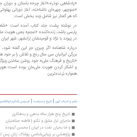
«پادشاهی نوذر»،«آغاز چرخه باستان و دوران 
«منوچهر، چهره‌ای ناشناخته، آغاز دورانی پهلوا
که هر گفتار نیز شامل چند بخش است.
در نوشته پشت جلد کتاب آمده است: «شاهنام
پارسی باشد، زنده‌کننده «عجم» یعنی هویت م
در پیوند با نژاد و قومیتشان اِرانشهر، شهر ایران 
درباره شاهنامه اگر چیزی جز این گفته شود، 
بزرگی ایرانیان سی‌ سال رنج و تلاش را بر خود ه
«تاریخ و فرهنگ ملی» خود روشن ساختن ویژگی
و آشکار کردن هویت ملی‌مان بوده است؛ هویت
همواره بُرنده‌ترین
|
|
شعر و ادبیات کهن
تاریخ و سیاست
فردوسی (حکیم ابوالقاسم)
تاریخ پنج هزار ساله بدهی و بدهکاری
ماجرای تزار عشق و تکنو | فاطمه صناعتیان
و اما بحران نفت در ایران | محسن آزموده
پژوهشی بر زیبایی‌شناسی پوشاک زنان پس از 