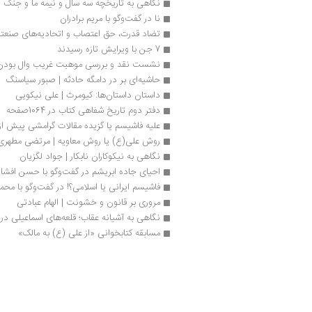
نگاهی به تاریخچه سه سال و نیمه ما و جنگ 
نا در گفت‌وگو با مریم برادران
تضاد قدرت، حق اعتصاب و اتحادیه‌های صنعتی در 
7 جن با ویرایش تازه رسیدند
نشست نقد و بررسی موهبت غریب وال بودن
حاشیه‌ای بر در دامگه حادثه | صبور سیاسنگ
داستان داستان‌ها: کیومرث | علی نیکویی
دفتر دوم تاریخ شفاهی کتاب در 1064صفحه
علیه فاشیسم یا گزیده مقالات گرامشی پیش از
روش علی(ع) یا روش معاویه | مرتضی مطهری
نگاهی به نیکوکاران نابکار | جواد لگزیان
احیای جاده ابریشم در گفت‌وگو با حسن افشار
فاشیسم ایرانی یا اسلامی؟! در گفت‌وگو با مح
مروری بر قانون و خشونت | الهام عبادتی
نگاهی به آشیانه عقاب؛ قلعه‌های اسماعیلی در ا
مسابقه کتابخوانی «از علی (ع) به مالک»