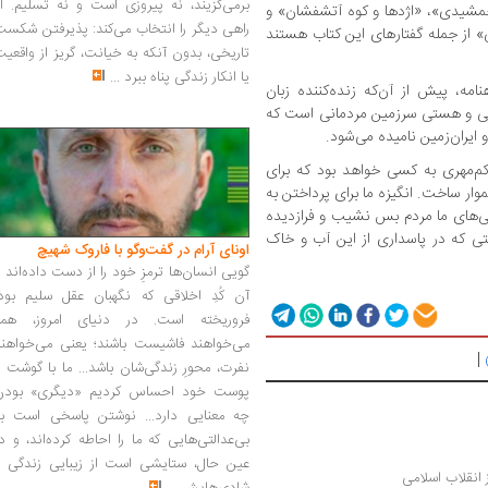
برمی‌گزیند، نه پیروزی است و نه تسلیم. ا
جمشیدی»، «اژدها و کوه آتشفشان» و
راهی دیگر را انتخاب می‌کند: پذیرفتن شکس
نی» از جمله گفتارهای این کتاب هستند
تاریخی، بدون آنکه به خیانت، گریز از واقعی
یا انکار زندگی پناه ببرد
...
ه، پیش از آن‌که زنده‌کننده زبان
لی و هستی سرزمین مردمانی است که
و ایران‌زمین نامیده می‌شود.
کم‌مهری به کسی خواهد بود که برای
موار ساخت. انگیزه ما برای پرداختن به
‌های ما مردم ‌بس نشیب و فرازدیده
ی که در پاسداری از این آب و خاک
اونای آرام در گفت‌وگو با فاروک شهیچ‭
گویی انسان‌ها ترمزِ خود را از دست داده‌اند 
آن کُدِ اخلاقی که نگهبان عقل سلیم بود،
فروریخته است. در دنیای امروز، همه
می‌خواهند فاشیست باشند؛ یعنی می‌خواهند
|
نفرت، محورِ زندگی‌شان باشد... ما با گوشت 
پوست خود احساس کردیم «دیگری» بودن
چه معنایی دارد... نوشتن پاسخی است به
بی‌عدالتی‌هایی که ما را احاطه کرده‌اند، و د
عین حال، ستایشی است از زیبایی زندگی و
انقلاب اسلامی