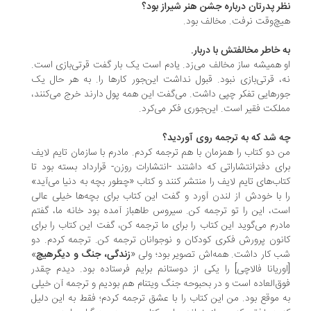
ر پدرتان درباره جشن هنر شیراز بود؟
چ‌وقت نرفت. مخالف بود.
 خاطر مخالفتش با دربار.
 همیشه ساز مخالف می‌زد. یادم است یک بار گفت قرتی‌بازی است.
، قرتی‌‌بازی نبود. قبول نداشت این‌جور کارها را. به هر حال یک
رهایی تفکر چپی داشت. می‌گفت این همه پول دارند خرج می‌کنند،
لکت فقیر است. این‌جوری فکر می‌کرد.
 شد که به ترجمه روی آوردید؟
 دو کتاب را همزمان با هم ترجمه کردم. مادرم با سازمان تایم لایف
ای دفترانتشاراتی که داشتند -انتشارات روزن- قرارداد بسته بود تا
اب‌های تایم لایف را منتشر کنند و کتاب «چطور بچه به دنیا می‌آید»
 با خودش از لندن آورد و گفت این کتاب برای بچه‌ها خیلی عالی
ت، این را تو ترجمه کن. سیروس طاهباز آمده بود خانه ما، گفتم
درم می‌گوید این کتاب را برای ما ترجمه کن، گفت این کتاب را برای
نون پرورش فکری کودکان و نوجوانان ترجمه کن. ترجمه کردم. دو
 کار داشت. همه‌اش تصویر بود؛ ولی «
زندگی، جنگ و دیگرهیچ
»
وریانا فالاچی] را یکی از دوستانم برایم فرستاده بود. دیدم چقدر
ق‌العاده است و در بحبوحه جنگ ویتنام هم بودیم و ترجمه آن خیلی
 موقع بود. من این کتاب را با عشق ترجمه کردم؛ فقط به این دلیل