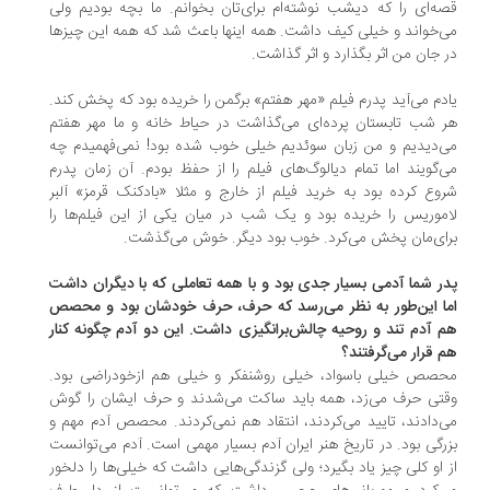
ه‌ای را که دیشب نوشته‌ام برای‌تان بخوانم. ما بچه بودیم ولی
‌خواند و خیلی کیف داشت. همه اینها باعث شد که همه این چیزها
 جان من اثر بگذارد و اثر گذاشت.
دم می‌آید پدرم فیلم «مهر هفتم» برگمن را خریده بود که پخش کند.
 شب تابستان پرده‌ای می‌گذاشت در حیاط خانه و ما مهر هفتم
‌دیدیم و من زبان سوئدیم خیلی خوب شده بود! نمی‌فهمیدم چه
‌گویند اما تمام دیالوگ‌های فیلم را از حفظ بودم. آن زمان پدرم
وع کرده بود به خرید فیلم از خارج و مثلا «بادکنک قرمز» آلبر
موریس را خریده بود و یک شب در میان یکی از این فیلم‌ها را
ای‌مان پخش می‌کرد. خوب بود دیگر. خوش می‌گذشت.
ر شما آدمی بسیار جدی بود و با همه تعاملی که با دیگران داشت
ا این‌طور به نظر می‌رسد که حرف، حرف خودشان بود و محصص
 آدم تند و روحیه چالش‌برانگیزی داشت. این دو آدم چگونه کنار
 قرار می‌گرفتند؟
صص خیلی باسواد، خیلی روشنفکر و خیلی هم از‌خودراضی بود.
تی حرف می‌زد، همه باید ساکت می‌شدند و حرف ایشان را گوش
‌دادند، تایید می‌کردند، انتقاد هم نمی‌کردند. محصص آدم مهم و
رگی بود. در تاریخ هنر ایران آدم بسیار مهمی است. آدم می‌توانست
 او کلی چیز یاد بگیرد؛ ولی گزندگی‌هایی داشت که خیلی‌ها را دلخور