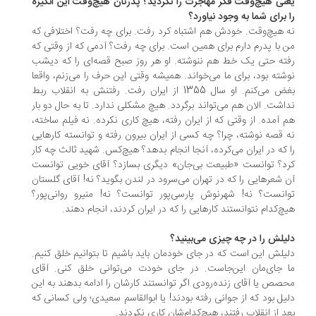
نی هیچ‌وقت فکر مهاجرت را نکردید؟ پدرتان هیچ‌وقت این انگیزه
 برای شما به وجود نیاورد؟
 هیچ‌وقت. خودش هم اشتباه کرد رفت. برای چه رفت؟ اختلافی که
 با پدرم دارم برای همین است. برای چه رفت؟ آدمی که از وقتی که
ته حتی یک خط هم ننوشته. او هر روز صبح قصه‌ای را که دیشب
شته بود، برای ما می‌خواند. همیشه وقتی این حرف را می‌زنم، واقعا
بغض می‌کنم. او سال 1355 از ایران رفت. رفتنش به انقلاب ربط
اشت. الان هم می‌تواند برگردد. هیچ مشکلی ندارد. تا به حال دو بار
 آمده. از وقتی که از ایران رفته، هیچ کاری نکرده. نه فیلم ساخته،
 قصه نوشته، چرا؟ چه کسی از ایران بیرون رفته و توانسته کارهایی
 که در ایران می‌کرده، آنجا انجام بدهد؟ هیچ‌کس. شهید ثالث چه کار
د؟ توانست «طبیعت بی‌جان» دیگری بسازد؟ آقای خویی توانست
 شعرهایی را که در تهران می‌سرود در لندن بگوید؟ نه! آقای گلستان
انست؟ نه! شهرنوش پارسی‌پور توانست؟ نه! منیرو روانی‌پور؟
چ‌کدام نتوانستند کارهایی را که در ایران ‌کردند، انجام دهند.
یلش را در چه چیزی می‌بینید؟
یلش این است که در جای خودمان باید باشیم تا بتوانیم خلق کنیم.
 جای‌مان این‌جاست. در جای خودت می‌توانی خلق کنی. آقای
صص یا آقای زنده‌رودی اگر توانستند کارشان را ادامه بدهند به این
یل بود که از جوانی رفته بودند! یا ابوالقاسم سعیدی؛ ولی کسانی که
د از انقلاب رفتند، هیچ‌کدام‌شان کاری نکردند.