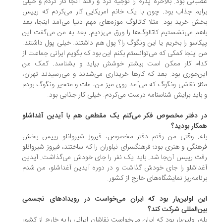
بانی بود. بالاخره پدرم را توجیه کرد و رفتم آنجا کار کردم و خیلی
ایم جذاب بود. چون با یک خانم امریکایی کار می‌کردم که رییس
ش خرید بود. مثلا کاتالوگ موزه‌های مهم دنیا می‌آمد اینجا، بعد
هم می‌نشستیم کاتالوگ‌ها را ورق می‌زدیم. بعد به من می‌گفت این
کاسو را بخریم یا این ونگوگ را؟ پول هم داشتند. خیلی پول داشتند.
 اینجا کمکی که می‌توانستم بکنم این بود که بگویم ایرانی جماعت از
ام کار ممکن است بیشتر خوشش بیاید و بشناسد. کمک من
ن‌جوری بود. بعد که کارها خریداری می‌شدند و می‌رسیدند تهران،
لا نقاشی ونگوگ که می‌آمد روی میز من، مات و متحیر ونگوگ بودم
باید برایش شناسنامه درست می‌کردم. خیلی کار جذابی بود.
 دفتر مخصوص فکر می‌کنم یک مقطعی هم با آیدین آغداشلو
کار بودید؟
ه. وقتی من رفتم دفتر مخصوص، فیروز شیروانلو رییس بخش
هنگی و هنری بود؛ فرهنگسرای نیاوران را که ساختند، فیروز شیروانلو
ت رییس آن‌جا شد. باید یک نفر را جای خودش می‌گذاشت. آیدین
داشلو را جای خودش گذاشت و در دوره آیدین آغداشلو، من شدم
نامه‌ریز نمایشگاه‌های خارج از کشور.
ن اولین‌بار بود که ایران می‌خواست در رویدادهای تجسمی
ن‌المللی شرکت کند؟
ه، اولین‌بار بود که ایران می‌خواست نقاشان ایرانی را به خارج از کشور