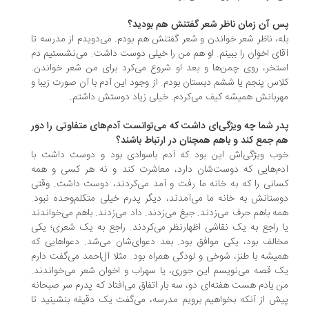
 آن زمان ناظر شعر گفتنش هم بودید؟
ه، ناظر شعر خواندن و شعر گفتنش هم بودم. می‌دویدم از مدرسه تا
ای اخوان را ببینم. او هم من را خیلی دوست داشت. می‌نشستیم دم
تخر، روی چمن‌ها و بعد او شروع می‌کرد برای من شعر خواندن.
اس پنجم یا ششم دبستان بودم. از وجود این آدم با آن صورت زیبا و
ربانش همیشه کیف می‌کردم. خیلی زیاد دوستش داشتم.
ر شما چه ویژگی‌ای داشت که می‌توانست آدم‌های متفاوتی را دور
 جمع کند و باهم همچنان در ارتباط باشند؟
ب ویژگی‌اش این بود که آدم باسوادی بود و دوست داشت با
م‌هایی که دوست‌شان دارد، معاشرت کند و نه هر کسی و همه
انی را که به خانه ما رفت و آمد می‌کردند، دوست داشت. وقتی
ستانش به خانه ما می‌آمدند، دیگر پدرم خیلی متکلم‌وحده نبود.
ه باهم حرف می‌زدند. جیغ می‌زدند. داد می‌زدند. باهم می‌خواندند
 راجع به یک نقاشی اظهارنظر می‌کردند. راجع به یک شعری؛ یکی
الف بود، یکی موافق بود. بعد دعوای‌شان می‌شد. دعواهایی که
یشه با طنز، شوخی و لودگی همراه بود. مثلا آل‌احمد می‌گفت دارم
 قصه می‌نویسم این جوری، یا سهراب و اخوان شعر می‌خواندند.
 یادم هست هفته‌ای دو، سه بار اتفاق می‌افتاد که پدرم سر صبحانه
ش از آنکه بخواهیم برویم مدرسه، می‌گفت یک دقیقه بنشینید تا