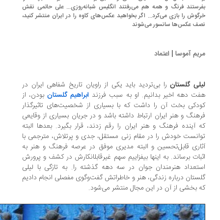
رستند فرنگ و همه هم می‌رفتند انگلیس شبانه‌روزی... علی حاتمی نقش
گوش را بازی می‌کرد... اگر بخواهید عکس‌های کاوه را در ایران منتشر کنید،
ف عکس‌ها سانسور می‌شوند
یم آموسا | اعتماد
لی گلستان
را بی‌تردید باید یکی از راویان تاریخ شفاهی ایران در
ت دهه اخیر بدانیم. او به سبب فرزند
ابراهیم گلستان
بودن، از
دکی بخت آن را داشت که با بسیاری از شخصیت‌های تاثیرگذار
هنگ و هنر ایران ارتباط داشته باشد و در جریان بسیاری از وقایعی
 آینده فرهنگ و هنر ایران را رقم زدند، قرار بگیرد. بعدها البته
انست خودش را در مقام زنی مستقل، جدی و پرتلاش، مترجمی با
اری قابل‌تحسین و البته مدیری موفق در عرصه فرهنگ و هنر به
اثبات برساند. به اینها بیفزاییم سهم غیرقابل‎انکارش در کشف و پرورش
تعداد هنرمندان جوان در سه دهه گذشته را. به تازگی با لیلی
ستان درباره زندگی، هنر و خاطراتش گفت‌وگوی مفصلی انجام دادیم
 بخشی از آن در این‌ مجال منتشر می‌شود.