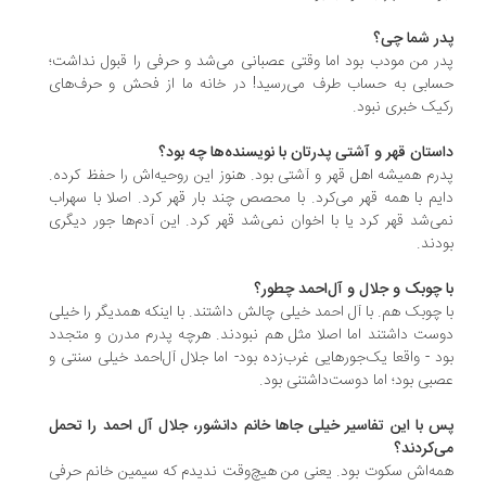
ر شما چی؟
ر من مودب بود اما وقتی عصبانی می‌شد و حرفی را قبول نداشت؛
ابی به حساب طرف می‌رسید! در خانه ما از فحش و حرف‌های
یک خبری نبود.
ستان قهر و آشتی پدرتان با نویسنده‌ها چه بود؟
رم همیشه اهل قهر و آشتی بود. هنوز این روحیه‌اش را حفظ کرده.
یم با همه قهر می‌کرد. با محصص چند بار قهر کرد. اصلا با سهراب
ی‌شد قهر کرد یا با اخوان نمی‌شد قهر کرد. این آدم‌ها جور دیگری
دند.
 چوبک و جلال و آل‌احمد چطور؟
 چوبک هم. با آل احمد خیلی چالش داشتند. با اینکه همدیگر را خیلی
ست داشتند اما اصلا مثل هم نبودند. هرچه پدرم مدرن و متجدد
د - واقعا یک‌جورهایی غرب‌زده بود- اما جلال آل‌احمد خیلی سنتی و
بی بود؛ اما دوست‌داشتنی بود.
 با این تفاسیر خیلی جاها خانم دانشور، جلال آل احمد را تحمل
‌کردند؟
ه‌اش سکوت بود. یعنی من هیچ‌وقت ندیدم که سیمین خانم حرفی