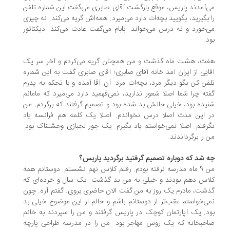
‌آمدند پاریس، موقع بازگشت آقای صابری می‌گفت این شماره تلفن
 بگیرید، بگویید بچه‌ات دارد می‌میرد. همه‌اش گریه می‌کند. نه چیزی
‌خورد و نه درس می‌خواند. بابام می‌گفت عادت می‌کند. دیکتاتور
د.
ت، هشت ماه گذشت و من همچنان گریه می‌کردم و آخر سر یک
ایی از ایران آمد خانه آقای صابری؛ آقای صابری گفت به این شماره
فن کن بگو دیگر مرد، بچه‌ات مرد. آن آقا آمده و با تحکم به پدرم
ته چرا شما اصلا شعور ندارید، نمی‌فهمید دارد می‌میرد که مامانم
یده بود، خیلی حالش بد شده بود و تصمیم گرفتند که برگردم. من
 این مدت اصلا درس نخواندم. اصلا یک کلمه هم فرانسه یاد
رفتم. اصلا نمی‌خواستم یاد بگیرم. یک جور لجبازی وحشتناک بود.
 را برگرداندند.
 شد که دوباره تصمیم گرفتید برگردید پاریس؟
من 9 ماه مدرسه نرفته بودم. رفتم کلاس نهم نشستم. دوستانم همه
اس دهم بودند و خیلی به من بد ‌گذشت. یک سال و خرده‌ای که
شت، مادرم یک روز به من گفت الان حاضری بروی. گفتم آره. چون
ی‌خواستم عقب‌تر از دوستانم باشم و حالم از این موضوع خیلی بد
د. یک آپارتمان کوچک در پاریس گرفتند و من را سپردند به خانم
حبخانه که یک روس مهاجر بود. من را در مدرسه طراحی پارچه