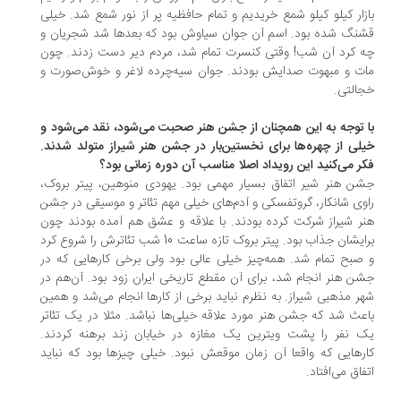
زار کیلو کیلو شمع خریدیم و تمام حافظیه پر از نور شمع شد. خیلی
نگ شده بود. اسم آن جوان سیاوش بود که بعدها شد شجریان و
 کرد آن شب! وقتی کنسرت تمام شد، مردم دیر دست زدند. چون
ت و مبهوت صدایش بودند. جوان سیه‌چرده لاغر و خوش‌صورت و
التی.
 توجه به این همچنان از جشن هنر صحبت می‌شود، نقد می‌شود و
لی از چهره‌ها برای نخستین‌بار در جشن هنر شیراز متولد شدند.
ر می‌کنید این رویداد اصلا مناسب آن دوره زمانی بود؟
ن هنر شیر اتفاق بسیار مهمی بود. یهودی منوهین، پیتر بروک،
وی شانکار، گروتفسکی و آدم‌های خیلی مهم تئاتر و موسیقی در جشن
ر شیراز شرکت کرده بودند. با علاقه و عشق هم آمده بودند چون
برایشان جذاب بود. پیتر بروک تازه ساعت 10 شب تئاترش را شروع کرد
صبح تمام شد. همه‌چیز خیلی عالی بود ولی برخی کارهایی که در
ن هنر انجام شد، برای آن مقطع تاریخی ایران زود بود. آن‌هم در
ر مذهبی شیراز. به نظرم نباید برخی از کارها انجام می‌شد و همین
عث شد که جشن هنر مورد علاقه خیلی‌ها نباشد. مثلا در یک تئاتر
 نفر را پشت ویترین یک مغازه در خیابان زند برهنه کردند.
رهایی که واقعا آن زمان موقعش نبود. خیلی چیزها بود که نباید
فاق می‌افتاد.