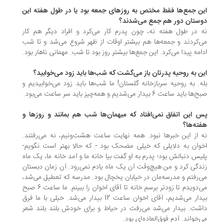
ن جمع‌ها فقط مختص به روزهای جمعه بود یا در طول هفته این
ستان دور هم جمع می‌شدند؟
 در طول هفته نه، چون پدرم کار می‌کرد و افراد دیگر هم کار
‌کردند و جمعه‌ها هم بیشتر اوقات از ظهر شروع می‌شد و تا شب
امه پیدا می‌کرد. این جمع‌ها بیشتر روز بود تا شب. مهمانی ناهار بود.
ن به روحیه پدرتان باز می‌گشت که شب‌ها باید زود می‌خوابید؟
ه. به روحیه سربازخانه گلستان! ما شب‌ها باید زود می‌خوابیدیم و
 باید ساعت 6 بیدار می‌شدیم و همه‌چیز باید سر ساعت می‌بود.
 این اتفاق نمی‌افتاد که میهمان‌ها شب هم بمانند و روزها و
ته‌ها؟
 از این خبرها نبود. همه نهایت ساعت هشت‌ونیم، نه می‌رفتند.
وان به دلایلی که خیلی مضحک بود - که حالا بهتر است نگویم-
یس دنبالش بود؛ پدرم به او گفت بیا خانه ما و آمد خانه ما، یک ماه
دگی کرد و من هیچ‌وقت آن یک ماه یادم نمی‌رود. آن زمان دبستان
‌رفتم و مدرسه‌مان در خیابان یخچال بود. مدرسه که تعطیل می‌شد،
می‌دویدم تا زودتر برسم خانه تا آقای اخوان را ببینم. ما ساعت 6 صبح
بیدار می‌شدیم، آقای اخوان ساعت 12 بیدار می‌شد. خیلی با ما فرق
شت. بیدار می‌شد می‌رفت در حیاط و برای خودش بلند بلند شعر
‌خواند. آدم فوق‌العاده‌ای بود.