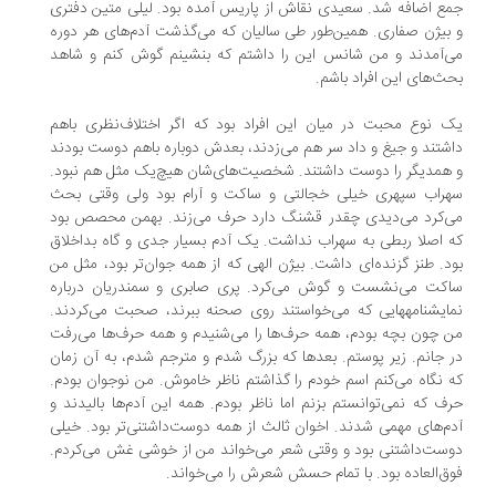
ع اضافه شد. سعیدی نقاش از پاریس آمده بود. لیلی متین دفتری
بیژن صفاری. همین‌طور طی سالیان که می‌گذشت آدم‌های هر دوره
‌آمدند و من شانس این را داشتم که بنشینم گوش کنم و شاهد
ث‌های این افراد باشم.
 نوع محبت در میان این افراد بود که اگر اختلاف‌نظری باهم
شتند و جیغ و داد سر هم می‌زدند، بعدش دوباره باهم دوست بودند
همدیگر را دوست داشتند. شخصیت‌های‌شان هیچ‌یک مثل هم نبود.
راب سپهری خیلی خجالتی و ساکت و آرام بود ولی وقتی بحث
‌کرد می‌دیدی چقدر قشنگ دارد حرف می‌زند. بهمن محصص بود
 اصلا ربطی به سهراب نداشت. یک آدم بسیار جدی و گاه بداخلاق
د. طنز گزنده‌ای داشت. بیژن الهی که از همه جوان‌تر بود، مثل من
کت می‌نشست و گوش می‌کرد. پری صابری و سمندریان درباره
نمایشنامه‎هایی که می‌خواستند روی صحنه ببرند، صحبت می‌کردند.
 چون بچه بودم، همه حرف‌ها را می‌شنیدم و همه حرف‌ها می‌رفت
 جانم. زیر پوستم. بعدها که بزرگ شدم و مترجم شدم، به آن زمان
 نگاه می‌کنم اسم خودم را گذاشتم ناظر خاموش. من نوجوان بودم.
ف که نمی‌توانستم بزنم اما ناظر بودم. همه این آدم‌ها بالیدند و
م‌های مهمی شدند. اخوان ثالث از همه دوست‌داشتنی‌تر بود. خیلی
ست‌داشتنی بود و وقتی شعر می‌خواند من از خوشی غش می‌کردم.
ق‌العاده بود. با تمام حسش‌ شعرش را می‌خواند.