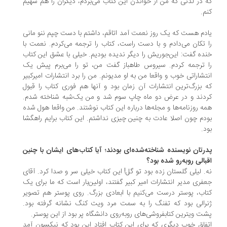
 در لذتی که من از خواندن این کتاب می‌بردم، دیگران را هم سهیم
م.
دم هست که یک روز نعمت آمد اتاقم، داشتم با دست چپم ننو مانی
 تکان می‌دادم و با دست راست، کتاب را ترجمه می‌کردم. نعمت با
ده گفت: این‌جوریش را دیگر ندیده بودیم. خیلی با عشق این کتاب
 ترجمه کردم. سیروس طاهباز گفت من، تو را می‌برم پیش یک
تشاراتی خوب و واقعا من به او مدیونم. من را برد انتشارات امیرکبیر
 بزرگ‌ترین انتشارات آن زمان بود و آنها هم فوری کتاب را قبول
دند و در عرض دو ماه چاپ سوم شد و من یک‌شبه شناخته شدم.
ه روزنامه‌ها و مجله‌ها درباره این کتاب نوشتند. من واقعا هول شده
دم چون اصلا عادت به چنین چیزی نداشتم. این کتاب برایم راهگشا
د.
رتان نویسنده شناخته‌شده‌ای بودند؛ آیا کتاب‌های ایشان با چنین
بالی روبه‌رو شده بود؟
. لیلی گلستان زده بود تو گل! این کتاب خیلی سر و صدا کرد. آقای
فری مدیر انتشارات امیر کبیر گفتند، اولین‌بار است که ما برای یک
اب، پوستر درست می‌کنیم با ابعادی بزرگ. روی پوستر هم تصویر
رالی بود که تفنگ را به سمت مرد ویت کنگ نشانه گرفته بود.
ت ویترین کتابفروشی‌های روبه‌روی دانشگاه پر بود از این پوستر.
فاق خوب دیگری که برای این کتاب افتاد این بود که نیکسون آمد