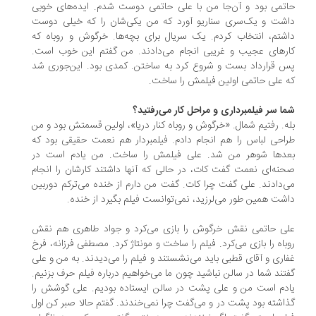
تمی بود و آن‌جا من با علی حاتمی دوست شدم. ایده‌های خوبی
شت و یک‌سری سناریو آورد که من یکی‌شان را که خیلی دوست
شتم، انتخاب کردم. یک سریال برای بچه‌ها. خرگوش و روباه که
رهای عجیب و غریبی انجام می‌دادند. من گفتم این خوب است.
 قرارداد بست و شروع کرد به ساختن. کمدی بود. این‌جوری شد
 علی حاتمی اولین فیلمش را ساخت.
ا سر فیلمبرداری و مراحل کار می‌رفتید؟
ه. رفتیم شمال. «خرگوش و روباه کنار دریا»، اولین قسمتش بود و من
احی لباس را هم انجام دادم. فیلمبردار هم نعمت حقیقی بود که
دها شوهر من شد. علی فیلمش را ساخت. من یادم است در
نه‌ای نعمت گفت کات، در حالی که آنها داشتند کارشان را انجام
‌دادند. علی گفت چرا کات. گفت من دارم از خنده می‌ترکم دوربین
شت همین طور می‌لرزید، نمی‌توانست فیلم بگیرد از خنده.
ی حاتمی نقش خرگوش را بازی می‌کرد و جواد طاهری هم نقش
باه را بازی می‌کرد. فیلم را ساخت و مونتاژ کرد. مصطفی فرزانه، فرخ
اری و آقای قطبی باید می‌نشستند و فیلم را می‌دیدند. به من و علی
تند شما در سالن نباشید چون ما می‌خواهیم درباره فیلم حرف بزنیم.
دم است من و علی پشت در سالن ایستاده بودیم. علی گوشش را
اشته بود پشت در و می‌گفت چرا نمی‌خندند. گفتم حالا صبر کن اول