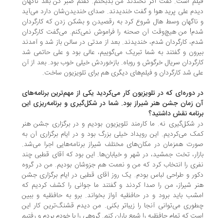
لم است. گفت اگر نخندند من بدبختم. گفتم صبر کن بعد ناگهان
دم علی پرید هوا و گفت خندیدند. صدای خندیدن‌شان دارد می‌آید
ناگهان وسط هال شروع کرد به رقصیدن و بشکن زدن که کارگردان
م! من هیچ‌وقت آن صحنه را فراموش نمی‌کنم. می‌گفت کارگردان
م، کارگردان شدم، خندیدند. بعد از مدتی در سالن باز شد و آمدند
رون و گفتند به شما تبریک می‌گوییم، عالی بود و علی حاتمی شد
رگردان سریال خرگوش و روباه. بازخوردش خیلی خوب بود. بعد از آن
ی شد کارگردان و فیلم‌های دیگری هم برای تلویزیون ساخت.
 دوره‌ای که در تلویزیون کار می‌کردید یکی از مهم‌ترین برنامه‌های
 زمان جشن هنر شیراز بود. شما در شکل‌گیری و برنامه‌ریزی این
نامه نقش داشتید؟
 شکل‌گیری نه. ما کارمند تلویزیون بودیم و در برگزاری جشن هنر
ک می‌کردیم. این رویداد خیلی بزرگ بود و در ایام برگزاری آن به
رت همزمان در مکان‌های مختلف شیراز برنامه‌هایی اجرا می‌شد.
زار، تخت جمشید، در شهر و خیابان‌ها. این بود که آقای قطبی چند
ری را انتخاب کرد که من و نعمت هم جزوشان بودیم. من در گروه
ور و طراحی لباس بودم. یک روز آقای قطبی در ایام برگزاری جشن
ر شیراز، من را صدا کردند و گفتند ما جوانی را کشف کردیم که
شب باید برود و در حافظیه آواز بخواند. برو به حافظیه و ببین
وری می‌توانی آنجا را زیباتر بکنی. من دیدم قشنگ‌ترین کار این
ت که تمام حافظیه را شمع باران کنم. گروهی را با خودم بردم و رفتیم