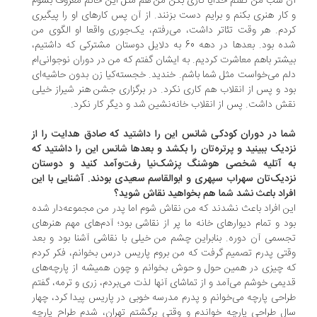
 شب من گفتم خدایا کاری بکن من هم مثل این خانم معروف بشوم
کار هنری بکنم و برایم دست بزنند. از آن پس کارهای او را پیگیری
دم. هر وقت تئاتر داشت، می‌رفتم، یک‌جوری واقعا او الگوی من
شده بود. بعدها در دهه 60 به دلایل دوستان مشترکی که داشتیم،
شتر باهم معاشرت کردیم. به ایشان گفتم که من در دوران نوجوانی‌ام
م می‌خواست مثل شما باشم. خندید. خجسته‌کیا زن بدون حاشیه‌ای
د و پس از انقلاب هم کاری نکرد. در برگزاری جشن هنر شیراز خیلی
ش داشت. پس از انقلاب خانه‌نشین شد و دیگر کار نکرد.
ا در دوران کودکی شانس این را داشتید که صادق هدایت را از
دیک ببینید و پرتره‌تان را بکشد و بعدها شانس این را داشتید که
 آتلیه شخصی هوشنگ پزشک‌نیا رفت‌وآمد کنید و دوستان
دیک‌تان سهراب سپهری و ابوالقاسم سعیدی بودند. آشنایی با این
راد باعث نشد شما هم بخواهید نقاش شوید؟
ن افراد باعث نشدند که من نقاش شوم اما پدر من مجموعه‌دار شده
د و تمام دیوارهای خانه ما پر از نقاشی بود؛ آدم‌های مهم هنرهای
سمی آن دوره. بنابراین چشم من خیلی با نقاشی آشنا بود و بعد
تی پدرم تصمیم گرفت که من بروم پاریس درس بخوانم، فکر کردم
 چیزی در همین حول و حوش بخوانم و چون همیشه از پارچه‌های
یمی خوشم می‌آمد و از تماشای آنها لذت می‌بردم، زری و ترمه، گفتم
احی پارچه می‌خوانم و پدرم مدرسه خوبی در پاریس پیدا کرد، چهار
ل طراحی پارچه خواندم و وقتی برگشتم تهران، شدم طراح پارچه