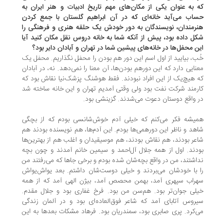
 به عنوان یکی از مکان‌های مهم تاریخ ادبیات و هنر ایران به
اب می‌آید خانه‌ای که در آن ابراهیم گلستان با جمع کردن
رمندان، نویسندگان به دور خودش یک حلقه هنری و فرهنگی را
ل داده بود، پیش از آنکه شما به خانه دروس نقل مکان کنید آیا
ن محفل‌ها در خانه‌های پیشین شما در تهران و آبادان دایر بود؟
ب، بیایید از اول اسم این دور هم بودن را محفل نگذاریم. محفل یک
نایی دارد که این دورهم بودن‌ها، آن معنا را نمی‌دهد. نه، در آبادان
 هیچ‌یک از این افراد نبودند. فقط هوشنگ پزشک‌نیا نقاش بود که
رمند شرکت نفت بود ولی وقتی آمدیم تهران و این خانه ساخته شد
 واقع دوستان دعوت می‌شدند. گزینشی بود.
یشه فکر می‌کنم که خیلی آدم خوش‌شانسی بودم که از بچگی
هد و ناظر این دورهمی‌ها بودم. این آدم‌ها، هم نویسنده بودند هم
عر بودند، هم نقاش بودند، هم موسیقیدان و اغلب هم از بهترین‌ها
دند. اول از همه جلال آل‌احمد و سیمین خانم آمدند و چون بچه
اشتند، من در واقع بچه‌شان شده بودم و برخی جاها که می‌رفتند من
 با خودشان می‌بردند و خیلی دوست‌شان داشتم. بعد یواش‌یواش
راب سپهری آمد، بهمن محصص آمد، بیژن الهی آمد که از همه
لی جوان‌تر بود. هم‌سن من بود. فرخ غفاری بود و جلال مقدم.
روس آتابای آمد که شاعر فوق‌العاده‌ای بود و در آلمان زندگی
‌کرد. پری صابری بود، سمندریان بود. فرهاد مشکات بعدها به این