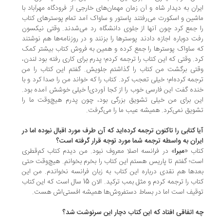
ران به دیدار شاه و آن زمان مهمان‌های خارجی از فرودگاه مهرآباد با
شین و اسکورت می‌رفتند پاستور و ساواک آمد تمام پوسترهای کتاب
 جمع کرد چون آنها از جلوی دانشگاه رد می‌شدند. وقتی نیکسون
ت دوباره اجازه دادند پوسترها را بزنند و در روزنامه‌ها هم نوشتند
 ساواک پوسترها را جمع کرده و همین به فروش کتاب بیشتر کمک
د. وقتی که این کتاب را ترجمه کردم؛ پدرم برای کاری رفته بود لندن،
تی برگشت من کتاب را گذاشتم جلویش. گفتم این کتاب را من
جمه کرده‌ام؛ خیلی تعجب کرد. کتاب را که خواند من را صدا کرد و با
ده گفت این فارسی خوب را از کجا آوردی! خیلی خوشش آمده بود.
ن برای من خیلی تشویق بزرگی بود، چون پدرم هیچ‌وقت ما را
ویق نمی‌کرد. همیشه عیب ما را می‌گرفت.
ا کتابی را تاکنون ترجمه کرده‌اید که آن طرف مورد اقبال نبوده اما در
ران به واسطه ترجمه شما مورد توجه قرار گرفته است؟
اب «
میرا
» در فرانسه اصلا معروف نبود. من دیدم کتاب کم‌قطری
ت؛ گفتم تا پاریس هستم این کتاب را بخرم بخوانم. هیچ‌وقت حتی
دها هم نقدی درباره این کتاب به زبان فرانسه نخواندم. من این
کتاب را ترجمه کردم و مثل بمب ترکید. الان 15 سال است که این کتاب
قیف است اما در بساط دستفروش‌ها همیشه افستی‌اش هست.
 اتفاقی افتاد که این کتاب دچار این سرنوشت شد؟