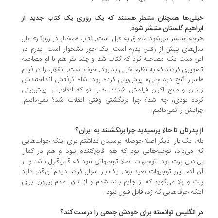
لی‌ها همچنان منتظر هستند که یک روزی یک کتاب جدید از
راهیم گلستان منتشر شود.
چه منتشر می‌شود متعلق به قبل است. کتاب «مختار در روزگار» مال
ل‌های پیش از رفتن پدرم است. یک جور نشخوار است. پدرم در
ن مدت یک مصاحبه کرد که کتاب شد و چند نفر هم با او مصاحبه
ویری کردند که به نظرم خیلی بد بود. حیف است. انقلاب را در فیلم
سرار گنج دره جنی» پیش‌بینی کرده بود، شاه گرفتش انداختندش
دان و مانع اکران فیلمش شدند. خب تو که انقلاب را پیش‌بینی
ده بودی، چه شد؟ چرا برنگشتی وقتی انقلاب شد؟ نمی‌دانیم.
ایش را نمی‌دانیم.
 پدرتان تا حالا پرسیدید چرا برنگشتند به ایران؟
ه، یک بار. دیگر اصلا حوصله پرسیدن نداشتم برای اینکه جواب‌هایی
 می‌داد، توجیه‌هایی بود که هم قانع‌کننده نبود و هم در کمال
‌ادبی پرت بود. توجیهات اصلا توجیهاتی نبود که قابل‌قبول باشد و از
 آدم این توجیهات بعید بود. یک بار سوال کردم دیدم آن‌قدر دارد
ت و پلا می‌گوید که از جایم بلند شدم و از اتاق آمدم بیرون. برای
نکه حرف‌هایی که زد، قابل قبول نبود.
 انگلیس توانسته برای خودش جمعی را درست کند؟