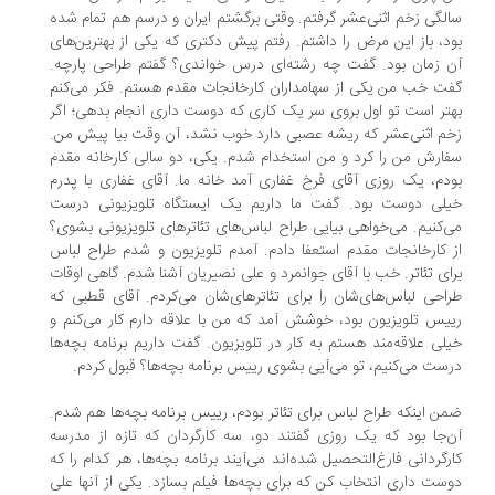
لگی زخم اثنی‌عشر گرفتم. وقتی برگشتم ایران و درسم هم تمام شده
د، باز این مرض را داشتم. رفتم پیش دکتری که یکی از بهترین‌های
 زمان بود. گفت چه رشته‌ای درس خواندی؟ گفتم طراحی پارچه.
ت خب من یکی از سهامداران کارخانجات مقدم هستم. فکر می‌کنم
تر است تو اول بروی سر یک کاری که دوست داری انجام بدهی؛ اگر
م اثنی‌عشر که ریشه عصبی دارد خوب نشد، آن وقت بیا پیش من.
ارش من را کرد و من استخدام شدم. یکی، دو سالی کارخانه مقدم
دم، یک روزی آقای فرخ غفاری آمد خانه ما. آقای غفاری با پدرم
لی دوست بود. گفت ما داریم یک ایستگاه تلویزیونی درست
‌کنیم. می‌خواهی بیایی طراح لباس‌های تئاترهای تلویزیونی بشوی؟
 کارخانجات مقدم استعفا دادم. آمدم تلویزیون و شدم طراح لباس
ای تئاتر. خب با آقای جوانمرد و علی نصیریان آشنا شدم. گاهی اوقات
احی لباس‌های‌شان را برای تئاترهای‌شان می‌کردم. آقای قطبی که
یس تلویزیون بود، خوشش آمد که من با علاقه دارم کار می‌کنم و
لی علاقه‌مند هستم به کار در تلویزیون. گفت داریم برنامه بچه‌ها
ست می‌کنیم، تو می‌آیی بشوی رییس برنامه بچه‌ها؟ قبول کردم.
ن اینکه طراح لباس برای تئاتر بودم، رییس برنامه بچه‌ها هم شدم.
‌جا بود که یک روزی گفتند دو، سه کارگردان که تازه از مدرسه
رگردانی فارغ‌التحصیل شده‌اند می‌آیند برنامه بچه‌ها، هر کدام را که
ست داری انتخاب کن که برای بچه‌ها فیلم بسازد. یکی از آنها علی