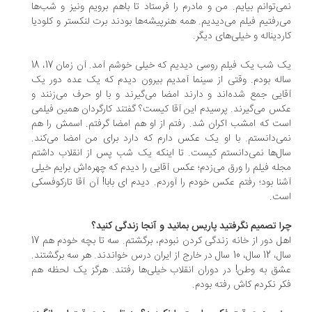
ی‌توانم بیایم. من و مادرم را فرستاد تا باهم برویم ونیز و شب‌ها
‌رفتیم فیلم می‌دیدیم. همه هنرپیشه‌ها بودند برت لنکستر و کلودیا
ردیناله و خیلی‌های دیگر.
یک شب یک فیلم روسی دیدیم که خیلی خوشم آمد. آن زمان 17، 18
له بودم. وقتی از سینما آمدیم بیرون دیدم که یک عده دور یک
ایی جمع شده‌اند و دارند امضا می‌گیرند و با او حرف می‌زنند و
س می‌گیرند. پرسیدم این آقا کیست؟ گفتند کارگردان همین فیلمی
ت که امشب اکران شد. رفتم از او هم امضا گرفتم. اسمش را هم
ی‌دانستم. با او یک عکس دارم که دارد برای من امضا می‌کند.
ل‌ها نمی‌دانستم کیست. تا اینکه یک شب پس از انقلاب داشتم
له فیلم را ورق می‌زدم؛ عکس آقایی را دیدم که چهره‌اش برایم خیلی
نا بود؛ رفتم عکس خودم را آوردم. دیدم ‌ای بابا! آن آقا تارکوفسکی
ت.
ا تصمیم نگرفتید پاریس بمانید و آنجا زندگی کنید؟
اهل دور از خانه زندگی کردن نبودم، برگشتم. سه تا بچه خودم هم 17
سال، 12 سال، 10 سال در خارج از ایران درس خواندند. هر سه برگشتند.
ق به وطن! در دوران انقلاب خیلی‌ها رفتند. هرگز یک لحظه هم
ر نکردم کاش رفته بودم.