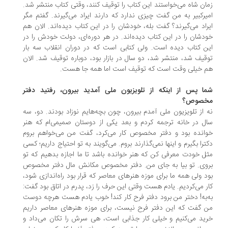
ان شاه می‌خواستند این کتاب را توقیف کنند، وقتی کتاب منتشر شد.
یرکبیر به من گفت چیزی ندارد که دارند ایراد می‌گیرند. گفتم مگر
راد می‌گیرند؟ گفت بله، خودشان را در این کتاب دیده‌اند. الان هم
دشان را در این کتاب دیده‌اند. در هر دوره‌ای، دولت خودش را در
ن کتاب دیده است. ولی کتابی است که در دوران انقلاب سه بار
قیف شد، منتشر شد، دو سال در بازار بود، دوباره توقیف شد. الان
 خیلی وقت است که توقیف است اما همه جا هست.
ا پس از اینکه از تلویزیون ملی آمدید بیرون، رفتید دفتر
خصوص؟
 از تلویزیون ملی آمدم بیرون، چون بچه‌هایم نوزاد بودند. دو، سه
ل در خانه ترجمه کردم و بعد یکی از دوستان صمیمی‌ام که هنر
انده بود و دفتر مخصوص کار می‌کرد، گفت من می‌خواهم بروم
ترا بگیرم و اینها نمی‌گذارند بروم. می‌گویند به تو احتیاج داریم؛ کسی
ل خودت معرفی کن که هنر خوانده باشد تا ما اجازه بدهیم که تو
وی. تو بیا به جای من. دفتر مخصوص مکانش مال دفتر مخصوص
د ولی همه ما برای موزه هنرهای معاصر که قرار بود راه‌اندازی شود،
ر می‌کردیم. یادم هست وقتی این حرف را زد، پدرم در اتاق بود گفت:
‌به! دختر من برود دفتر فرح کار کند! خوب یادم هست هرچه دوست
 گفت که این دفتر فرح نیست، برای موزه هنرهای معاصر داریم
ید می‌کنیم و خیلی کار جذابی است، هی سرش را تکان می‌داد و