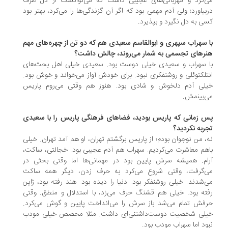
‌کرد و مهربانی‌های عجیبی داشت که می‌توانست از دل طرف
بیاورد؛ ولی آدم مهمی بود که اگر آن گزندگی‌ها را می‌کرد، بهتر بود
ی به دل نگیرد و بپذیرد.
 سهراب سپهری و ابوالقاسم سعیدی هم که دو تن از چهره‌های مهم
رهای تجسمی به شمار می‌روند، چالش داشت؟
 سهراب و سعیدی خیلی دوست بود. سعیدی خیلی اهل بحث‌های
تلکتوئلی و روشنفکری نبود. برای خودش آواز می‌خواند و خوش بود.
لی آدم دلخوش و شادی بود. هنوز هم وقتی می‌روم پاریس
‌بینمش.
 زمانی که پاریس بودید، فضاهای فرهنگی پاریس را با سعیدی
ربه نکردید؟
، من نوجوان بودم؛ از پاریس برگشتم تهران، او هم آمد تهران. خیلی
هم معاشرت می‌کردیم. سهراب هم آدم عجیبی بود. خجالتی، ساکت،
ام. همیشه سرش پایین بود در مهمانی‌ها اما وقتی بحثی در
‌گرفت، وقتی شروع می‌کرد به حرف زدن، دیگر همه ساکت
‌شدند. خیلی روشنفکر بود. دنیا را دیده بود. هند رفته بود، ژاپن
ته بود. خیلی هم قشنگ حرف می‌زد، با استدلال و منطق. وقتی
فش تمام می‌شد باز سرش را می‌انداخت پایین و گوش می‌کرد.
لی شخصیت دوست‌داشتنی‌ای داشت. مثلا محصص خیلی مودب
ود اما سهراب مودب بود.