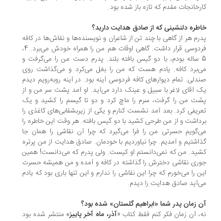
رخانجات مقدم که تازه باز شده بود.
طره دلنشینی که از صادق هدایت دارید؟
رم هر از گاهی با چند تن از شاعران و نویسنده‌ها و نقاش‌ها در کافه
فردوسی قرار داشت. گاهی اوقات هم من را همراه خودش می‌برد. 4،
5 ساله بودم، با دو گیس بافته بلند. پدرم دست من را می‌گرفت و
‌برد کافه. یادم هست که من را بغل می‌کرد و می‌گذاشت روی
دلی. تمام دیوارهای کافه فردوسی آینه بود. در آینه روبه‌رویم دیدم
 آقای لاغر با سبیل و عینک دارد می‌آید. او آمد پشت سر من و از
ت من را گرفت، سرم را ماچ کرد و دو تا گیسم را کشید و یک
ریفی کرد. بعد آمد نشست کنارم و یکی از زیربشقابی‌های کاغذی را
داشت و از من طرحی کشید با دو گیس بافته. هر وقت این خاطره را
‌گویم حسرتی من را فرا می‌گیرد که چرا آن نقاشی را همان جا
اشتیم و آمدیم. چرا نیاوردیم با خودمان. صادق هدایت از من پرتره
ید. من که نمی‌دانستم او کیست. ولی پدرم که می‌دانست! همین
ری نقاشی دخترش را گذاشته در کافه و آمده و من همیشه حسرت
ن را می‌خورم که چرا این نقاشی را ندارم و این تنها باری بود که یادم
‌آید صادق هدایت را دیدم.
 زمان پدر شما «ابراهیم گلستان» شده بود؟
، آن زمان فکر کنم فقط کتاب «
آذر، ماه آخر پاییز
» منتشر شده بود