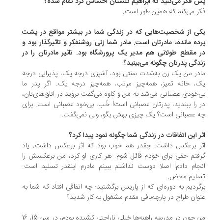
 فکر می‌کنید که ابراهیم گلستان احساس کرد تمام شده؟
ر می‌کنم که همین طور است.
ی از شخصیت‌هایی که در زندگی شما در بیشتر مواقع در پشت
ده مانده، مادرتان است. مادر شما زنی روشنفکر و تاثیرگذار بود و
 مقطع طولانی هم مدیر یک پرورشگاه بود. تاثیر مادرتان را در
دگی پدرتان چگونه می‌بینید؟
در من یک زن به‌شدت سنتی بود، آشپزی درجه یک، پذیرایی درجه
، خانه تمیز، همه‌چیز مرتب، همه‌چیز درجه یک. اگر پدر ما
‌خودی عصبانی می‌شد به من و کاوه می‌گفت بروید در اتاق‌های‌تان،
 را ببندید، پدرتان عصبانی است! خُب، بی‌خود عصبانی است. برای
 عصبانی است؟ یک چیزی بهش بگو، ولی نمی‌گفت.
ر این اتفاقات در زندگی شما چگونه نمود پیدا کرد؟
ر برعکس داشت. چقدر هم خوب بود که اثر برعکس داشت. یاد
فتم حقی برای خودم قائل شوم. هر کاری او کرد، من برعکسش را
جام دادم! اصلا دوست نداشتم ببینم مادرم اینقدر تسلیم است.
لیم محض.
گردیم به دوره‌ای که از پاریس برگشتید؛ چه اتفاقی افتاد که شما به
وان طراح در پارچه‌بافی مقدم مشغول به کار شدید؟
من چون در مدرسه راهبه‌ها خیلی ناراحتی کشیده بودم، در سن 15، 16