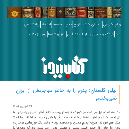
ان خارجی
داستان کوتاه
تاریخ
دین و فلسفه
اقتصاد
روانشناسی
ر
کودک و نوجوان
طرح جلد
فیلم
طنز
ریشه‌ها
پس از کتاب
لیلی گلستان: پدرم را به خاطر مهاجرتش از ایران
نمی‌بخشم
19 شهریور 1401
رسه که تعطیل می‌شد، می‌دویدم تا زودتر برسم خانه تا آقای اخوان را ببینم... با
 احمد خیلی چالش داشتند. با اینکه همدیگر را خیلی دوست داشتند اما اصلا
ل هم نبودند. هرچه پدرم مدرن و متجدد بود - واقعا یک‌جورهایی غرب‌زده
د- اما جلال آل‌احمد خیلی سنتی و عصبی بود... مد شده بود که بچه‌ها را