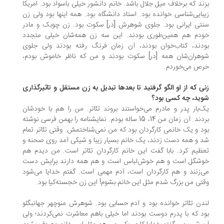
ند که برخلاف میل جلال باشد. خانم دانشور خیلی باسواد بود. امریکا
بایی‌شناسی خوانده بود. استاد دانشگاه بود. همه اینها بود ولی زن
تی ایرانی بود. جلوی شوهرش [در] سکوت بود. زن چوبک و مادر
دم هم همین‌طوری بودند. این سه زن همه‌شان خیلی متجدد
دند، کتاب‌خوان بودند، آن زمان فرنگ رفته بودند ولی جلوی
هران‌شان همه [در] سکوت بودند و من که ناظر خاموش بودم،
ص می‌خوردم.
ی که از او الگو گرفتید تا بعدها تبدیل به زن مستقل و تاثیرگذاری
ید، چه کسی بود؟
‌بار پدر و مادرم می‌خواستند بروند تئاتر. من را هم با خودشان
بردند. آن زمان من 14، 15 ساله بودم. نمایشنامه را بهمن فرسی نوشته
د و یک خانمی کارگردان بود که من نمی‌شناختمش. وقتی تئاتر تمام
 و همه دست زدند، یک خانم بسیار زیبا و شیکی آمد روی صحنه و
ظیم کرد. بابا گفت این خانم کارگردان تئاتر است. من دیدم هم
شگل است و هم خوش‌لباس است و هم همه دارند برایش دست
‌زنند و هم کارگردان است، آدم مهمی است. گفتم خدایا می‌شود
تی من بزرگ شدم مثل این خانم بشوم! این زن خجسته‌‌کیا بود.
دن تئاتر خوانده بود و آدم حسابی بود. شوهرش منوچهر جهانبگلو
د که با پدرم دوست بودند اما خیلی باهم معاشرت نمی‌کردند؛ ولی