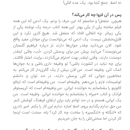
 اصلا. جمع کجا بود. یک عده الکی!
 در آن انزوا چه کار می‌کند؟
چی. منفعل! و متاسفم که این حرف را بزنم، یک آدمی که این همه
لم ساخته یکی از یکی بهتر. این همه کتاب درجه یک نوشته یکی از
ی زیباتر. چه اتفاقی افتاد که منفعل شد. هیچ کاری نکرد و این
بل‌‌بخشش نیست. یک آدمی که می‌توانست برای جوانان مفید واقع
د. الان می‌دانید چقدر جوان‌ها دارند تز درباره ابراهیم گلستان
‌نویسند؟ می‌آیند پیش من برای پرسش کردن. خُب، وقتی اینقدر
ستت دارند، وقتی اینقدر بهت احترام می‌گذارند، برایت اعتبار قائلند،
ای چه نباید در کشورت باشی؟ تو وظیفه داری باشی و به جوان‌ها
ک کنی. وظیفه است. من الان بیش از یک گالری‌دار کار می‌کنم. به
اطبین جوانی که کلی پرسش دارند، در حد توان و دانشم
ضیحات لازم را می‌دهم. وظیفه‌ام است. من وظیفه‌ام است که ایتالو
لوینو را بشناسانم به خواننده ایرانی. من وظیفه‌ام است که کریستوفر
انک و کتاب «میرا» را بشناسانم به خواننده ایرانی. وظیفه است. من
 ایرانی هستم و در حد توانم باید برای ارتقای فرهنگ کوشش کنم.
 حق ندارم بگذارم بروم، اصلا اجازه ندارم این کار را بکنم. امیر نادری
 «تنگنا» و «تنگسیر» را ساخت چه کار کرد؟ بله، سخت است اینجا
ر کردن اما سختی‌اش را به جان خریدیم.