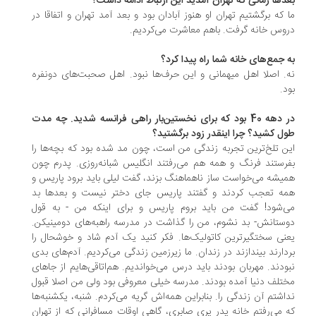
دها زمانی که تهران آمدید این ارتباط ادامه داشت؟
 که برگشتیم تهران او هنوز آبادان بود و بعد آمد تهران و اتفاقا در
وس خانه گرفت. باهم معاشرت می‌کردیم.
 جمع‌های خانه شما راه پیدا کرد؟
. اصلا اهل میهمانی و این حرف‌ها نبود. اهل صحبت‌های دونفره
د.
در دهه 40 بود که برای نخستین‌بار راهی فرانسه شدید. چه مدت
ل کشید؟ چرا اینقدر زود برگشتید؟
ن تلخ‌ترین تجربه زندگی من است، چون مد شده بود که بچه‌ها را
رستند فرنگ و همه هم می‌رفتند انگلیس شبانه‌روزی. پدرم چون
یشه می‌خواست ساز ناهماهنگ بزند، گفت لیلی باید برود پاریس و
ه تعجب کردند و گفتند پاریس جای دختر نیست و بعدها بد
‌شود! گفت من باید بروم پاریس و برای اینکه من - به قول
ستانش- بد نشوم، من را گذاشت در مدرسه راهبه‌های دومینیکن.
نی سختگیر‌ترین کاتولیک‌ها. فکر کنید یک آدم شاد و خوشحال را
دارند بیندازند در زندان. ما زیرزمین زندگی می‌کردیم. آدم‌های بدی
ودند. مهربان بودند باید درس می‌خواندیم. هم‌اتاقی‌هایم از جاهای
تلف دنیا آمده بودند. مدرسه خیلی معروفی بود ولی من اصلا قبول
اشتم آن زندگی را. بنابراین همه‌اش گریه می‌کردم. شنبه، یکشنبه‌ها
 می‌رفتم خانه پدر پری صابری، گاهی اوقات مسافرانی که از تهران