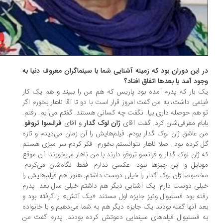
 این دوران بود که زمینه آشنایی شما با سینماگران معروف دنیا به
ود آمد یا بعدها اتفاق افتاد؟
 بار که پدرم آمده بود پاریس که هم من را ببیند و هم یک کار
لمی داشت، به من گفت امروز قرار است با دو تا آقا ناهار بخورم اگر
 هم حوصله داری بیا. نگفت چه کسانی هستند. گفتم می‌‌آیم. رفتم.
بام معرفی‌شان کرد. گفت آقای
ژان لوک گدار
و آقای
فرانسوا تروفو
.
 عاشق ژان لوک گدار بودم. فیلم‌هایش را آن زمان می‌دیدم و تازه
 کرده بود. اصلا ناهار نتوانستم بخورم. فکر کردم سر میزی هستم
 ژان لوک گدار و فرانسو تروفو دارند با من ناهار می‌خورند! آن موقع
بایل و این چیزها نبود. عکسی ندارم. فقط نگاه‌شان می‌کردم.
صوصا ژان لوک گدار را خیلی دوست داشتم. هنوز هم فیلم‌هایش را
لی دوست دارم. یک آشنایی دیگر هم داشتم خیلی سال بعد. پدرم
ته بود فستیوال ونیز جایزه اول مستند «یک آتش» را گرفته بود و
د آنها گفته بودند یک جایزه دیگر هم به شما می‌دهیم و با خانواده
 فستیوال فیلم‌های سینمایی دعوتش کرده بودند. پدرم گفت من