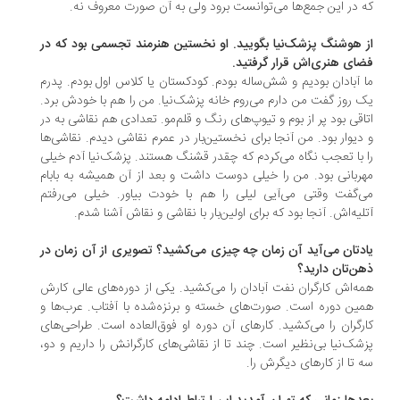
 در این جمع‌ها می‌توانست برود ولی به آن صورت معروف نه.
 هوشنگ پزشک‌نیا بگویید. او نخستین هنرمند تجسمی بود که در
ای هنری‌اش قرار گرفتید.
 آبادان بودیم و شش‌ساله بودم. کودکستان یا کلاس اول بودم. پدرم
 روز گفت من دارم می‌روم خانه پزشک‌‌نیا. من را هم با خودش برد.
اقی بود پر از بوم و تیوپ‌های رنگ و قلم‌مو. تعدادی هم نقاشی به در
دیوار بود. من آنجا برای نخستین‌بار در عمرم نقاشی دیدم. نقاشی‌ها
 با تعجب نگاه می‌کردم که چقدر قشنگ هستند. پزشک‌نیا آدم خیلی
ربانی بود. من را خیلی دوست داشت و بعد از آن همیشه به بابام
‌گفت وقتی می‌آیی لیلی را هم با خودت بیاور. خیلی می‌رفتم
لیه‌اش. آنجا بود که برای اولین‌بار با نقاشی و نقاش آشنا شدم.
دتان می‌آید آن زمان چه چیزی می‌کشید؟ تصویری از آن زمان در
ن‌تان دارید؟
ه‌اش کارگران نفت آبادان را می‌کشید. یکی از دوره‌های عالی کارش
ین دوره است. صورت‌های خسته و برنزه‌شده با آفتاب. عرب‌ها و
رگران را می‌کشید. کارهای آن دوره او فوق‌العاده است. طراحی‌های
شک‌نیا بی‌نظیر است. چند تا از نقاشی‌های کارگرانش را داریم و دو،
 تا از کارهای دیگرش را.