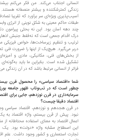
انسانی اجتناب می‌کند. من فکر می‌کنم بیشتر
زندگی کمترشکننده و بیشتر منصفانه هستند. دم
آسیب‌پذیری ویژه‌ای سر برآورد که تقریبا تصا
طبقات حاکم معینی به شکل نوینی از انرژی واب
چند دهه آسان بود. این نه بحثی پیرامون دت
درک اقدام جمعی است که نه‌فقط جنبش اذهان یا
ترتیب و تنظیم زیرساخت‌ها، خواص فیزیکی موا
دربر می‌گیرد. هیچ‌یک از اینها را ضرورت فنی ت
از بخش‌های فنی، مکانیکی، مادی و آمیزه‌ای 
تشکیل شده است. بنابراین ما باید به‌گونه‌ای
فراتر از انسانی مرتبط باشد که در آن زندگی می‌
شما «اقتصاد سیاسی» را محصول قرن بیستم 
چطور است که در تب‌و‌تاب ظهور جامعه بو
سرمایه‌داری در قرن نوزدهم، جایی برای اقتص
اقتصاد دقیقا چیست؟
در قرن هجدهم و نوزدهم، اقتصاد سیاسی وجو
نبود. پیش از قرن بیستم، واژه اقتصاد به یک
اعمال اقتصاد به معنای استفاده محتاطانه از من
این اصطلاح مشابه واژه «دولت» بود. یک اقت
تجارت استعماری و کشور وجود داشت. علم اق