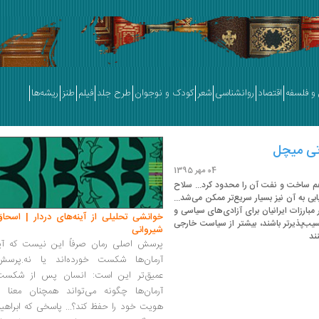
و فلسفه
اقتصاد
روانشناسی
شعر
کودک و نوجوان
طرح جلد
فیلم
طنز
ریشه‌ها
وتی میچل
04 مهر 1395
هم ساخت و نفت آن را محدود کرد... سلاح
ابی به آن نیز بسیار سریع‌تر ممکن می‌شد...
مبارزات ایرانیان برای آزادی‌های سیاسی و
خوانشی تحلیلی از آینه‌های دردار | اسحاق
سیب‌پذیرتر باشند، بیشتر از سیاست خارجی
شیروانی
ند
پرسش اصلی رمان صرفاً این نیست که آیا
آرمان‌ها شکست خورده‌اند یا نه.پرسش
عمیق‌تر این است: انسان پس از شکست
آرمان‌ها چگونه می‌تواند همچنان معنا و
هویت خود را حفظ کند؟... پاسخی که ابراهی