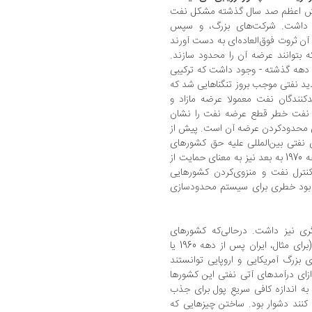
بخش اعظم صد سال گذشته مشکل نفت
ود داشت. شرکت‌های بزرگ، و سپس
آن ثروت فوق‌العاده‌ای به دست آورند
که بتوانند عرضه آن را محدود سازند.
دهه 1970، و بار دیگر در دهه گذشته - وجود داشت که ترکیبی
ید نفتی موجب بروز تنگناهایی شد که
ید‌کنندگان نفت معمولا عرضه مازاد و
» نفت خطر قطع عرضه نفت را نشان
برای محدودکردن عرضه آن است. پیش از
‌های نفتی بین‌المللی علیه حق کشورهای
تولید‌کننده در ملی‌کردن نفت خود بود، و از دهه 1970 به بعد نیز به معنای حمایت از
نترل نفت و منزوی‌کردن کشورهایی
 1357/1979)، که ممکن بود خطری برای سیستم محدود‌سازی
ری نیز داشت. درحالی‌که کشورهای
تولید‌کننده کنترل تولید را به دست می‌گرفتند (برای مثال، ایران پس از دهه 1960 یا
 از دهه 1970)، بانک‌های بزرگ آمریکایی و اروپایی توانستند
ازای درآمدهای آتی نفتی این کشورها
به اندازه کافی سریعِ پول برای جذب
 کنند دشوار بود. ساختن چیزهایی که