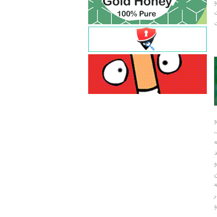
و
ت
ت
و
و
ر