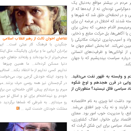
 مردم در بیشتر مواقع به‌دنبال یک
وکراسی توده‌ای نه از ایده‌ها که از
دفی و در لحظه‌ای خلق شد که شهرها و
سته شدند که اختلال در عرضه آن برای
رمینیسم اقدام جمعی، که بحثی برای
 آگاهی‌ها، بل حرکت منابع و ذخایر،
تقاضای اخوان ثالث از رهبر انقلاب اسلامی
د و آسیب‌پذیری ترتیبات مکانیکی را
جنگیدن با فرهنگ کار عبثی است... این
عیین نمی‌کند. اما بخش اعظم جهان ما
برادران آریایی ما و برادران وایکینگ، مثل اینک
از توانایی‌ها و ظرفیت‌های انسانی
سحرخیزتر از ما بوده‌اند و رفته‌اند جاهای خو
 درباره سیاست بیندیشیم که با جهان
دنیا مسکن کرده‌اند... ما همین چیزها را
کند.
نداریم. کسی نداریم از ما انتقاد بکند... استالی
و وابسته به ظهور نفت می‌دانید.
با وجود اینکه خودش گرجی بود، می‌خواست
رژوایی در قرن هجدهم و اوج شکوه
در گرجستان نیز همه روسی حرف بزنند...من
اد سیاسی قائل نیستید؟ منظورتان از
میرم رو میندازم پیش آقای خامنه‌ای، من برا
خودم رو نینداخته‌ام برای تو و امثال تو میر
د داشت اما چیزی به نام «اقتصاد»
رو میندازم... به شرطی که شماها برگردید د
 فرآیند و نه یک چیز اطلاق می‌شد.
مملکت خودتان خدمت کنید
...
ابع، یا مدیریت خوب امور بود. معنای
صاد برای خانوار، املاک کشاورزی،
تصاد سیاسی برای این شکل گرفت که