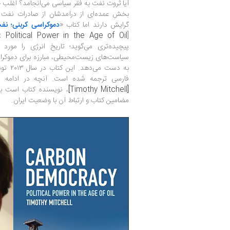
آیا ثروت نفت به فقر سیاسی می‌انجامد؟ اغلب 
بخش عمده‌ای از درآمدشان از صادرات نفت ب
گرایش دارند اما کتاب «
دموکراسی کربنی؛ نف
Political Power in the Age of Oil
[
پیچیده‌تری می‌گوید؛ تاریخ انرژی را مورد 
سیاست‌های زیست‌محیطی، مبارزه برای دموکراس
به دست 
فارسی ترجمه شده است. آنچه در ادامه می
[
Timothy Mitchell
]
، نویسنده کتاب است ب
مضامین کتاب و ارتباط آن با وضعیت ایران.