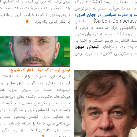
برمی‌گزیند، نه پیروزی است و نه تسلیم. ا
چنین به نظر می‌رسد که کشورهایی که
ه دست می‌آید، کمتر به دموکراسی
راهی دیگر را انتخاب می‌کند: پذیرفتن شکس
ت و قدرت سیاسی در جهان امروز
»
تاریخی، بدون آنکه به خیانت، گریز از واقعی
Carbon Democracy: 
] از داستان
یا انکار زندگی پناه ببرد
...
بازاندیشی قرار می‌دهد و درکی از
ی و جایگاه خاورمیانه در جهان مدرن
می‌دهد. این کتاب در سال ۲۰۱۳ توسط انتشارات ورسو منتشر و اخیرا به
‌خوانید، پاسخ‌های
تیموتی میچل
ه پرسش‌های «شرق» در مورد برخی
اونای آرام در گفت‌وگو با فاروک شهیچ‭
گویی انسان‌ها ترمزِ خود را از دست داده‌اند 
آن کُدِ اخلاقی که نگهبان عقل سلیم بود،
فروریخته است. در دنیای امروز، همه
می‌خواهند فاشیست باشند؛ یعنی می‌خواهند
نفرت، محورِ زندگی‌شان باشد... ما با گوشت 
پوست خود احساس کردیم «دیگری» بودن
چه معنایی دارد... نوشتن پاسخی است به
بی‌عدالتی‌هایی که ما را احاطه کرده‌اند، و د
عین حال، ستایشی است از زیبایی زندگی و