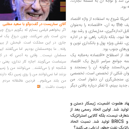
ی کند و توجه آن به مسئله تجارت،
 بود.
آمریکا شروع به استفاده از واژه اقتصاد
آقای سناریست در گفت‌وگو با سعید مطلبی
به شکلی جدید کردند و با افزودن حرف تعریف the به آن، «اقتصاد» را به‌عنوان
اگر بخواهم فیلمی بسازم که بگویم دروغ چی
ل اندازه‌گیری، مدل‌سازی و رشد بود.
بدی است باور نمی‌کنند، چون دروغ یک امر
 نبود، بلکه بازتاب راهی نو در اداره
جاری در این مملکت است. قبحش از بین
 نقش ویژه پول و بانکداری نوین و
رفته... ما بچه‌مسلمان بودیم. اما می‌گفتند ای
ورهای جنوب بود.
ا، از اصطلاح «اقتصاد» به‌مثابه یک
مسلمان نیست... وقتی به آدمی که در کار
همه جوامع سراسر تاریخ یک اقتصاد
سینماست می‌گویند اجازه کار نداری، یعنی ب
می‌دانستند چگونه آن را بسنجند و
شکنجه او را می‌کشند... می‌توانند من را زمی
به‌عنوان شکلی از تخصص است، تخصصی
بزنند اما نمی‌توانند من را روی زمین نگه دارند
های سنجش‌گری آن دشوار است. من
من بلند می‌شوم... فردین عاشقانه مردم را
دید ببینم، تا تفکر درباره یافتن دیگر
دوست داشت
...
197 بود که به پیشنهاد هلموت اشمیت، ژیسکار دستن و
غلبه بر بحران تولید شد. اولین اتحاد رسمی بعد از
عارف نیست، بلکه کالایی استراتژیک
است. در کنار G7 و گروه‌های 1+5، G20 و BRICS تولید شد. نسبت اتحاد
تژیک نفت چطور ارزیابی می‌کنید؟