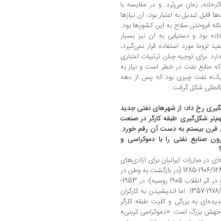
خانه، زمان می‌بُرد. و در مقایسه با
 قابل تبدیل به اعتبار بود، آن نیازها
ئله فروختن سلاح به این کشورها بود.
خانه بود و دستیابی به آن نیز بسیار
 لزوما مورد استفاده قرار نمی‌گیرد،
رد. برای توجیه چنان ترتیبات اعتباری
ه منابع نفت در خطر است و نیاز به
ژیک» نفت چیزی بود که پس از دهه
یری رخ داد؛ از شهرهای نفتی جدید
م‌تر شکل‌گیری طبقه کارگر در صنعت
ای قرن بیستم به دست آن رقم خورد.
ون صنایع نفتی را با دموکراسی و
 در مبارزات ایرانیان برای آزادی‌های
سیاسی و انقلاب اجتماعی ایفا کردند: در 1907-1906/1286-1285 (در بازگشت به وطن در
پی نابودی بزرگ‌ترین صنعت نفت جهان در باکو در اثر انقلاب 1905 روسیه)؛ در 1953-
1951/1332-1330، و نیز در انقلاب 1979-1978/1358-1357. اما اندیشیدن به کارگران
‌ای به بزرگی و کلیت طبقه کارگر
ک جهش بزرگ است. «دموکراسی کربنی»