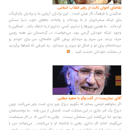
اضای اخوان ثالث از رهبر انقلاب اسلامی
گیدن با فرهنگ کار عبثی است... این برادران آریایی ما و برادران وایکینگ،
ل اینکه سحرخیزتر از ما بوده‌اند و رفته‌اند جاهای خوب دنیا مسکن
ده‌اند... ما همین چیزها را نداریم. کسی نداریم از ما انتقاد بکند... استالین با
ود اینکه خودش گرجی بود، می‌خواست در گرجستان نیز همه روسی
ف بزنند...من میرم رو میندازم پیش آقای خامنه‌ای، من برای خودم رو
نداخته‌ام برای تو و امثال تو میرم رو میندازم... به شرطی که شماها برگردید
 مملکت خودتان خدمت کنید
...
ای سناریست در گفت‌وگو با سعید مطلبی
ر بخواهم فیلمی بسازم که بگویم دروغ چیز بدی است باور نمی‌کنند، چون
وغ یک امر جاری در این مملکت است. قبحش از بین رفته... ما بچه‌مسلمان
دیم. اما می‌گفتند این مسلمان نیست... وقتی به آدمی که در کار سینماست
‌گویند اجازه کار نداری، یعنی با شکنجه او را می‌کشند... می‌توانند من را
ین بزنند اما نمی‌توانند من را روی زمین نگه دارند، من بلند می‌شوم...