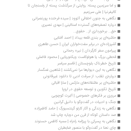
و اما سرزمین پسته: روایتی از سرگذشت پسته از رفسنجان تا 
کالیفرنیا | علی سرزعیم
نگاهی به جنون اخلاقی آتوود | سیده فرخنده پورنصرانی
درباره تصفیه‌های گسترده استالینی | مهدی نصیری
حق... برخورداری از... حقوق...
حاشیه‌ای بر بندی قلعه بیداد | احمد آفتابی
آشپز‌زاده‌‌ای در برابر مفت‌خواران ايران | حسن طاهری
پیرامون سفر کارگردان | نیره رحمانی
قحطی بزرگ یا هولوکاست ویکتوریایی | محمود فاضلی
تاریخ خطرناکِ بلوچستان | قاسم سیاسر
نگاهی به این دیوارها مرا نمی‌کشند | شاهین غمگسار
درباره‌‎ی تقلب: از سرقت ادبی تا دانلود غیرقانونی
حاشیه‌ای بر عاشقانه‌های مارکس | سارا اقبالی
تاریخ تکوین و توسعه حقوق در اروپا
مروری بر فکرهای خصوصی | آلبرت کوچویی
جنگ و ادبیات در گفت‌وگو با دانیل گرانین
نگاهی به زندگی و آثار کارلو گینتسبورگ | حامد کاظم‌زاده
صد داستان کوتاه از قرن من دوباره چاپ شد
نگاهی به پسرکی با پیژامه راه‌راه | سمیه کاظمی حسنوند
چای نعنا در گفت‌وگو با منصور ضابطیان