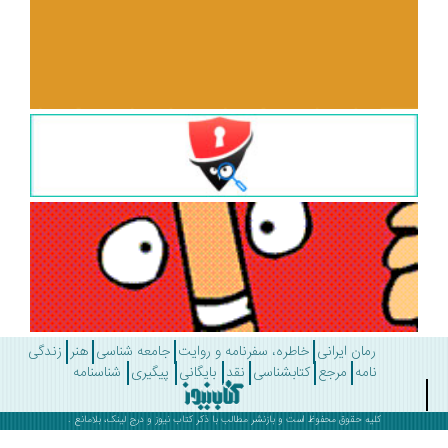
رمان ایرانی
خاطره، سفرنامه و روایت
جامعه شناسی
هنر
زندگی
نامه
مرجع
کتابشناسی
نقد
بایگانی
پیگیری
شناسنامه
کلیه حقوق محفوظ است و بازنشر مطالب با ذکر
کتاب نیوز
و درج لینک، بلامانع .