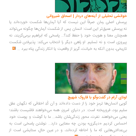
انشی تحلیلی از آینه‌های دردار | اسحاق شیروانی
سش اصلی رمان صرفاً این نیست که آیا آرمان‌ها شکست خورده‌اند یا
.پرسش عمیق‌تر این است: انسان پس از شکست آرمان‌ها چگونه می‌تواند
چنان معنا و هویت خود را حفظ کند؟... پاسخی که ابراهیم برمی‌گزیند، نه
روزی است و نه تسلیم. او راهی دیگر را انتخاب می‌کند: پذیرفتن شکست
ریخی، بدون آنکه به خیانت، گریز از واقعیت یا انکار زندگی پناه ببرد
...
ونای آرام در گفت‌وگو با فاروک شهیچ
یی انسان‌ها ترمزِ خود را از دست داده‌اند و آن کُدِ اخلاقی که نگهبان عقل
یم بود، فروریخته است. در دنیای امروز، همه می‌خواهند فاشیست باشند؛
نی می‌خواهند نفرت، محورِ زندگی‌شان باشد... ما با گوشت و پوست خود
ساس کردیم «دیگری» بودن چه معنایی دارد... نوشتن پاسخی است به
‌عدالتی‌هایی که ما را احاطه کرده‌اند، و در عین حال، ستایشی است از