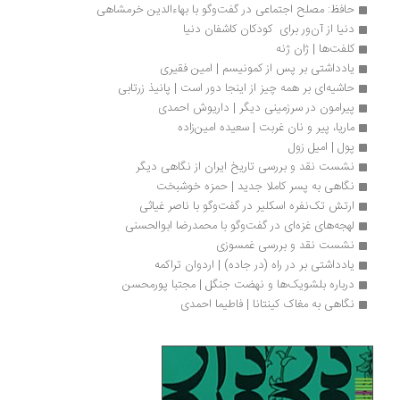
حافظ: مصلح اجتماعی در گفت‌وگو با بهاءالدین خرمشاهی
دنیا از آن‌ور برای  کودکان کاشفان دنیا
کلفت‌ها | ژان ژنه
یادداشتی بر پس از کمونیسم | امین فقیری
حاشیه‌ای بر همه چیز از اینجا دور است | پانیذ زرتابی
پیرامون در سرزمینی دیگر | داریوش احمدی
ماریا، پیر و نان غربت | سعیده امین‌زاده
پول | امیل زول
نشست نقد و بررسی تاریخ ایران از نگاهی دیگر
نگاهی به پسر کاملا جدید | حمزه خوشبخت
ارتش تک‌نفره اسکلیر در گفت‌وگو با ناصر غیاثی
لهجه‌های غزه‌ای در گفت‌وگو با محمدرضا ابوالحسنی
نشست نقد و بررسی غمسوزی
یادداشتی بر در راه (در جاده) | اردوان تراکمه
درباره بلشویک‌ها و نهضت جنگل | مجتبا پورمحسن
نگاهی به مغاک کینتانا | فاطیما احمدی