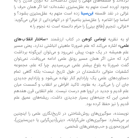
ده‌اند و فلسفه‌های مهمی را بنیان گذاشته‌اند که دوران مدرن را به
ود آورده است متهم به عقل‌ستیزی نشده‌اند؛ اما اگر همان حرف را
الی در نقد فلسفه
ابن‌سینا
زده است متهم به عقل‌ستیزی بشود؟ و
اسا چرا اشاعره را عقل‌ستیز بنامیم؟ او در اتهام‌زدایی از غزالی می‌گوید:
زالی، تنجیم (طالع بینی) را حرام دانسته است نه نجوم را.»
 به نظریه
توماس کوهن
در کتاب ارزشمند «
ساختار انقلاب‌های
می
» اشاره می‌کند که علم ضرورتا ماهیتی انباشتی ندارد، یعنی مسیر
م همیشه در یک جهت پیش نمی‌رود و می‌توان این‌گونه برداشت
د که حتی اگر همان مسیر رونق علمی ادامه می‌یافت، نمی‌توان
ت ضرورتا به بلوغ بیشتر علمی می‌رسیدیم. چرا که علم، مجموعه
فیات متوالی دانشمندان در طول تاریخ نیست؛ بلکه گاهی تمام
تاوردهای علمیِ یک پارادایم کنار نهاده می‌شود و پارادایم جدیدی
ی آن را می‌گیرد. به علاوه، تاکید افراطی بر انقلاب و گسست میان
م قدیم و جدید در اروپا هم درست نیست. علم انقلابی قرن هفدهم
ن این که جنبه‌های بسیار جدیدی داشت، ریشه‌های عمیق علم
یم را نیز حفظ کرده بود.
یسنده، سوگیری‌های روش‌شناختی در تاریخ‌نگاری علمی را اینچنین
 می‌شمارد: سوگیری‌های ملی‌گرایانه، دینی(دین‌گرایی یا دین‌ستیزی)،
روزمحوری و حب‌وبغض‌های شخصی.