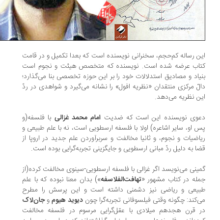
ن رساله کم‌حجم، سخنرانی نویسنده است که بعدا تکمیل و در قامت
اب عرضه شده است. نویسنده که متخصص هیئت و نجوم است
یاد و مصادیق استدلالات خود را بر این حوزه تخصصی بنا می‌گذارد؛
لّ مرکزی منتقدان «نظریه افول» را نشانه می‌گیرد و شواهدی در ردّ
ن نظریه می‌دهد.
وی نویسنده این است که ضدیت
امام محمد غزالی
با فلسفه(و
 او، سایر اشاعره) اولا با فلسفه ارسطویی است، نه با علم طبیعی و
اضیات و نجوم، و ثانیا مخالفت و سربرآوردن علم جدید در اروپا از
ا به دلیل ردّ مبانی ارسطویی و جایگزینی تجربه‌گرایی بوده است.
ینی می‌نویسد اگر غزالی با فلسفه ارسطویی-سینوی مخالفت کرده(از
له در کتاب مشهور «
تهافت‌الفلاسفه
») بدان معنا نبوده که با علم
یعی و ریاضی نیز دشمنی داشته است و این پرسش را مطرح
‌کند: چگونه وقتی فیلسوفانی تجربه‌گرا چون
دیوید هیوم
و
جان‌لاک
 قرن هجدهم میلادی با عقل‌گرایی مرسوم در فلسفه مخالفت