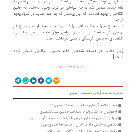
ینی می‌گوید پرسش درست این است که چرا در غرب، علم قدیم به
م جدید تبدیل شد یا چه عواملی در غرب وجود داشتند که چنین
قلابی را پدید آوردند، نه این پرسش که چرا علم جدید در شرق پدید
امد.
 تصریح می‌کند نظریه افول را در این مجال صرفا از نظر تاریخ‌علم
رسی کرده است و به سایر عوامل مؤثر مانند عوامل اجتماعی،
تصادی، سیاسی، فرهنگی و دینی نپرداخته است.
ین مطلب در صفحه شخصی دکتر حسین انتظامی منتشر شده
ت.]
.
.
...............
..............
تجربه‌ی زندگی دوباره
|
|
|
رفی و نقد کتاب
تاریخ و سیاست
عمومی
درباره فلامینگوهای بختگان | سعیده امین‌زاده
لاهوتیان در گفت‌وگو با سیدامیرحسین سیدکشمیری
پیرامون مردی که جای خرش را گرفت | مرضیه نگهبان مروی
نگاهی به شش ماه در ایران | حمیدرضا امیدی‌سرور
نگاهی به داستان‌های باغ رستگاری | زهره یاری