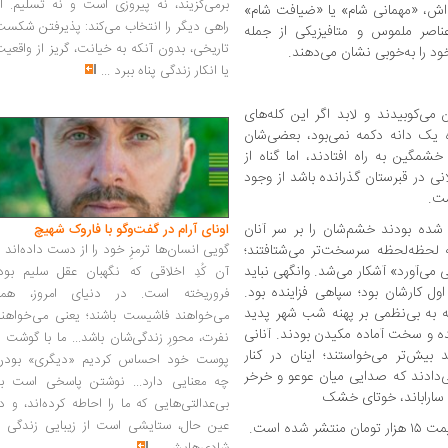
برمی‌گزیند، نه پیروزی است و نه تسلیم. ا
‌اش، «مهمانی شام» یا «ضیافت شام»
راهی دیگر را انتخاب می‌کند: پذیرفتن شکس
ناصر ملموس و متافیزیکی از جمله
تاریخی، بدون آنکه به خیانت، گریز از واقعی
ود را به‌خوبی نشان می‌دهند.
یا انکار زندگی پناه ببرد
...
 می‌کوبیدند و لابد اگر این کله‌های
 یک دانه دکمه نمی‌بود، بعضی‌شان
خشمگین به راه افتادند، اما گناه از
ی در قبرستان گذرانده باشد از وجود
شت.
 شده بودند خشم‌شان را بر سر آنان
اونای آرام در گفت‌وگو با فاروک شهیچ‭
که لحظه‌لحظه سرسخت‌تر می‌شتافتند؛
گویی انسان‌ها ترمزِ خود را از دست داده‌اند 
ی‌آورد» آشکار می‌شد. وانگهی نباید
آن کُدِ اخلاقی که نگهبان عقل سلیم بود،
ول کارشان بود؛ سپاهی فزاینده بود.
فروریخته است. در دنیای امروز، همه
ته به بی‌نظمی بر پهنه شب شهر پدید
می‌خواهند فاشیست باشند؛ یعنی می‌خواهند
ده و سخت آماده مکیدن بودند. آنانی
نفرت، محورِ زندگی‌شان باشد... ما با گوشت 
یش‌تر می‌خواستند؛ اینان در کنار
پوست خود احساس کردیم «دیگری» بودن
‌دادند که صدایی میان عوعو و خرخر
چه معنایی دارد... نوشتن پاسخی است به
 ساراباند، خوتای خشک
بی‌عدالتی‌هایی که ما را احاطه کرده‌اند، و د
عین حال، ستایشی است از زیبایی زندگی و