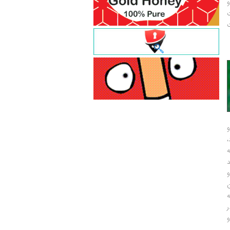
و
ت
ت
و
و
ر