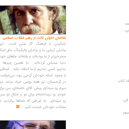
بی
تقاضای اخوان ثالث از رهبر انقلاب اسلامی
جنگیدن با فرهنگ کار عبثی است... این
برادران آریایی ما و برادران وایکینگ، مثل اینک
سحرخیزتر از ما بوده‌اند و رفته‌اند جاهای خو
دنیا مسکن کرده‌اند... ما همین چیزها را
نداریم. کسی نداریم از ما انتقاد بکند... استالی
با وجود اینکه خودش گرجی بود، می‌خواست
د کتاب
در گرجستان نیز همه روسی حرف بزنند...من
میرم رو میندازم پیش آقای خامنه‌ای، من برا
خودم رو نینداخته‌ام برای تو و امثال تو میر
 فی
رو میندازم... به شرطی که شماها برگردید د
مملکت خودتان خدمت کنید
...
 سوم