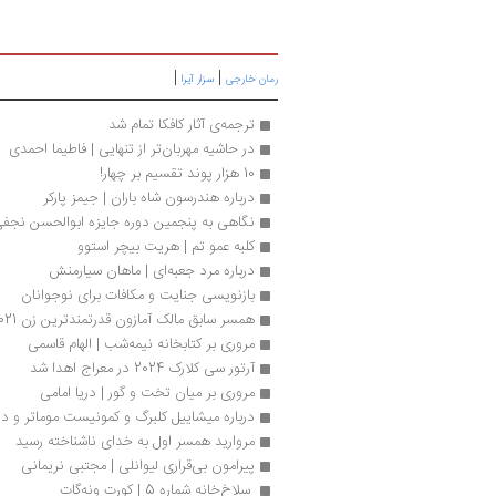
|
|
رمان خارجی
سزار آیرا
ترجمه‌‌ی آثار کافکا تمام شد 
در حاشیه مهربان‌تر از تنهایی | فاطیما احمدی
10 هزار پوند تقسیم بر چهار! 
درباره هندرسون شاه باران | جیمز پارکر
نگاهی به پنجمین دوره‌ جایزه ابوالحسن نجفی
کلبه عمو تم | هریت بیچر استوو
درباره مرد جعبه‌ای | ماهان سیارمنش
بازنویسی جنایت و مکافات برای نوجوانان
همسر سابق مالک آمازون قدرتمندترین زن 2021 شد
مروری بر کتابخانه نیمه‌شب | الهام قاسمی
آرتور سی کلارک 2024 در معراج اهدا شد
مروری بر میان تخت و گور | دریا امامی
درباره میشاییل کلبرگ و کمونیست موماتر و دا
مروارید همسر اول به خدای ناشناخته رسید
پیرامون بی‌قراری لیوانلی | مجتبی نریمانی
 سلاخ‌­خانه شماره 5 | کورت ونه‌گات