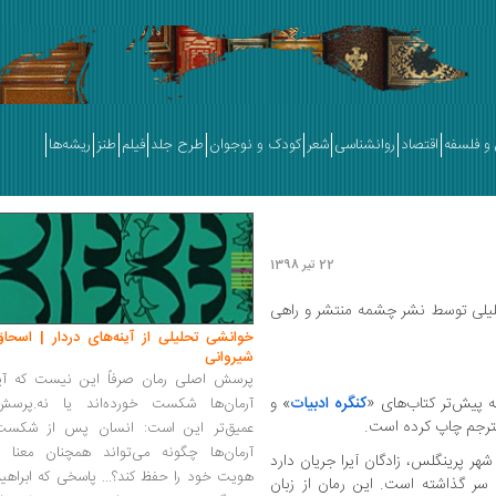
و فلسفه
اقتصاد
روانشناسی
شعر
کودک و نوجوان
طرح جلد
فیلم
طنز
ریشه‌ها
22 تیر 1398
جلیلی توسط‌ نشر چشمه منتشر و راهی
خوانشی تحلیلی از آینه‌های دردار | اسحاق
شیروانی
پرسش اصلی رمان صرفاً این نیست که آیا
ه پیش‌تر کتاب‌های «
کنگره ادبیات
» و
آرمان‌ها شکست خورده‌اند یا نه.پرسش
مترجم چاپ کرده است.
عمیق‌تر این است: انسان پس از شکست
آرمان‌ها چگونه می‌تواند همچنان معنا و
۲۰۰۶ منتشر شد، در شهر پرینگلس، زادگان آیرا جریان دارد
هویت خود را حفظ کند؟... پاسخی که ابراهی
ر گذاشته است. این رمان از زبان