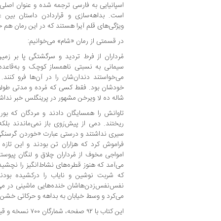
اسپانیایی به فارسی ترجمه شده و عنوان اصلی
است. بداهه‌سازی و قراردادن داستان بین ع
ویژگی‌های قلم آیرا هستند که در این رمان هم خ
در قسمتی از رمان «شام» می‌خوانیم:
مُرداران از فرط تردید و سرگشتگی پا بر زمین
سیمانی به نسبتی ناهمساز کوچک و به‌قاعده
می‌خواستند دندان‌شان را در آن‌ها فرو کنند. 
خودشان بود. فقط کسی که مُرده و مدتی طولان
شاله ده لا ویرخن مشهور در پرینگلس خبر ندا
تاوانش را همسایگان دادند و مردگان که بور
ریختند. دمی از پیش‌رَوی باز نمی‌ماندند بل
سیری نداشتند و درستی عبارت «خوردن گرسنگی م
فراموش کرد که هزاران تن بودند و این تازه ا
امواجی مخوف از مُرداران چلاق و لنگان پیوس
می‌آمد که هنوز قطره‌های نشاط‌انگیز را نچشی
که شربت نوشین و نایاب را درکشیده بودند ب
نفس‌نفس‌زدن‌هاشان خنده‌هایی ماشینی در می
می‌کرد و وسط خیابان به بداهه و حرکاتی خشن
این کتاب با ۹۲ صفحه، شمارگان ۷۰۰ نسخه و قیمت ۱۵ هزار تومان منتشر شده است.