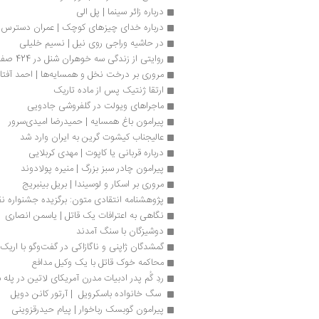
درباره زائر سینما | پل الی
درباره خدای چیزهای کوچک | عمران دسترس
در حاشیه وراجی روی نیل | نسیم خلیلی
روایتی از زندگی سه خوهران شنل در 424 صفحه
مروری بر درخت نخل و همسایه‌ها | احمد آفتا
ارتقا ژنتیک پس از ماده تاریک
ماجراهای ویولت در گلفروشی جادویی
پیرامون باغ همسایه | حمیدرضا امیدی‌سرور
عالیجناب کیشوت گرین به ایران وارد شد
درباره قربانی یا کاپوت | مهدی کربلایی
پیرامون چادر سبز بزرگ | منیره پولادوند
مروری بر اسکار و لوسیندا | بریل بینبریج
پژوهشنامه انتقادی متون: برگزیده جشنواره نق
نگاهی به اعترافات یک قاتل | یاسمن انصاری
دوشیزگان با سنگ آمدند
گمشدگان ژاپنی و ناگازاکی در گفت‌وگو با اریک
محاکمه خوک قاتل با یک وکیل مدافع
ردِ گُم پدر ادبیات مدرن آمریکای لاتین در پله
 سگ خانواده باسکرویل  | آرتور کانن دویل
پیرامون گوبسک رباخوار | پیام حیدرقزوینی