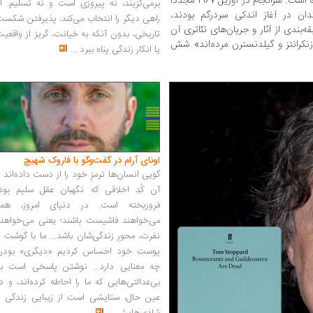
بیاید و منتقدان دریابند که شاهکاری متولد شده است. سرانجام در آوریل 1967 مجددا
برمی‌گزیند، نه پیروزی است و نه تسلیم. ا
دان در آغاز اندکی سردرگم بودند،
راهی دیگر را انتخاب می‌کند: پذیرفتن شکس
ه‌بندی از آثار و جریان‌های تئاتری آن
تاریخی، بدون آنکه به خیانت، گریز از واقعی
وزنکرانتز و گیلدنسترن مرده‌اند» شش
یا انکار زندگی پناه ببرد
...
اونای آرام در گفت‌وگو با فاروک شهیچ‭
گویی انسان‌ها ترمزِ خود را از دست داده‌اند 
آن کُدِ اخلاقی که نگهبان عقل سلیم بود،
فروریخته است. در دنیای امروز، همه
می‌خواهند فاشیست باشند؛ یعنی می‌خواهند
نفرت، محورِ زندگی‌شان باشد... ما با گوشت 
پوست خود احساس کردیم «دیگری» بودن
چه معنایی دارد... نوشتن پاسخی است به
بی‌عدالتی‌هایی که ما را احاطه کرده‌اند، و د
عین حال، ستایشی است از زیبایی زندگی و