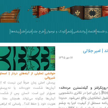
و فلسفه
اقتصاد
روانشناسی
شعر
کودک و نوجوان
طرح جلد
فیلم
طنز
ریشه‌ها
ه‌ان‍د | امیر جلالی
17 مهر 1395
خوانشی تحلیلی از آینه‌های دردار | اسحاق
شیروانی
پرسش اصلی رمان صرفاً این نیست که آیا
روزنکرانتز و گیلدنسترن مرده‌اند
»
آرمان‌ها شکست خورده‌اند یا نه.پرسش
[Rosencrantz and Guildenstern Are Dead] را برای اجرا در تئاتری دانشجویی
عمیق‌تر این است: انسان پس از شکست
ول تماشاچیان واقع نمی‌شود. حدودا
آرمان‌ها چگونه می‌تواند همچنان معنا و
امه مستقل از کیفیت اجرا به چشم
هویت خود را حفظ کند؟... پاسخی که ابراهی