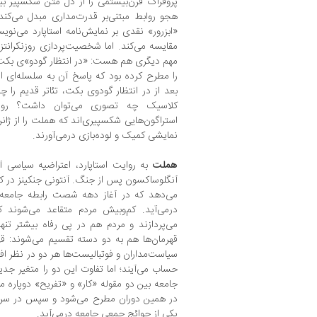
پروفراک قرن‌بیستمی را از دل متن شکسپیر بی
مقایسه می‌کند. اما شخصیت‌پردازی روزنکرانتز 
مهم دیگری هم هست: «در انتظار گودو»ی بکت.
را مطرح کرده بود که پاسخ آن به سلسله‌ای از
بعد از در انتظار گودوی بکت، تئاتر قدیم را چگ
کلاسیک چه تصوری می‌توان داشت؟ روزنکر
استراگون‌هایی شکسپیری‌اند که هملت را از ژانر
نمایشی کمیک و لوده‌بازی درمی‌آورند.
هملت
به روایت استاپارد، اعتراضیه سیاسی 
آنگلوساکسون پس از جنگ. آنتونی جنکینز در کتاب
می‌دهد که در آغاز دهه شصت رابطه جامعه و
درمی‌آید. کم‌وبیش مردم متقاعد می‌شوند 
می‌پردازند و مردم هم در پی رفاه بیشتر تنه
قهرمان‌ها هم به دو دسته تقسیم می‌شوند: قه
سیاست‌مداران و فوتبالیست‌ها هر دو در نظر افک
حساب می‌آیند؛ اما تفاوت این دو را متغیر جدی
جامعه بین دو مقوله «کار» و «تفریح» دوپاره 
در همین دوران مطرح می‌شود و سپس در سرتاس
یکی از حوائج جمعی جامعه درمی‌آید.