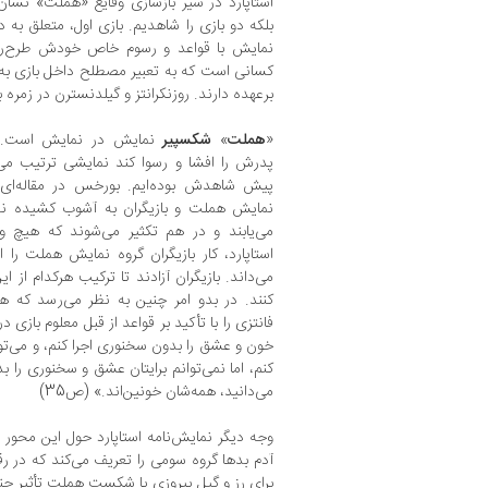
استاپارد در سیر بازسازی وقایع «هملت» نشان
بلکه دو بازی را شاهدیم. بازی اول، متعلق به
نمایش با قواعد و رسوم خاص خودش طرح‌ری
کسانی است که به تعبیر مصطلح داخل بازی به
برعهده دارند. روزنکرانتز و گیلدنسترن در زمره ب
«
هملت
»
شکسپیر
نمایش در نمایش است. شاه
پدرش را افشا و رسوا کند نمایشی ترتیب می
پیش شاهدش بوده‌ایم. بورخس در مقاله‌ای
نمایش هملت و بازیگران به آشوب کشیده نشو
می‌یابند و در هم تکثیر می‌شوند که هیچ وق
استاپارد، کار بازیگران گروه نمایش هملت ر
می‌داند. بازیگران آزادند تا ترکیب هرکدام از 
کنند. در بدو امر چنین به نظر می‌رسد که ه
فانتزی را با تأکید بر قواعد از قبل معلوم بازی د
خون و عشق را بدون سخنوری اجرا کنم، و می‌توان
کنم، اما نمی‌توانم برایتان عشق و سخنوری را 
می‌دانید، همه‌شان خونین‌اند.» (ص35)
وجه دیگر نمایش‌نامه استاپارد حول این محور ا
آدم بدها گروه سومی را تعریف می‌کند که در 
برای رز و گیل پیروزی یا شکست هملت تأثیر چن