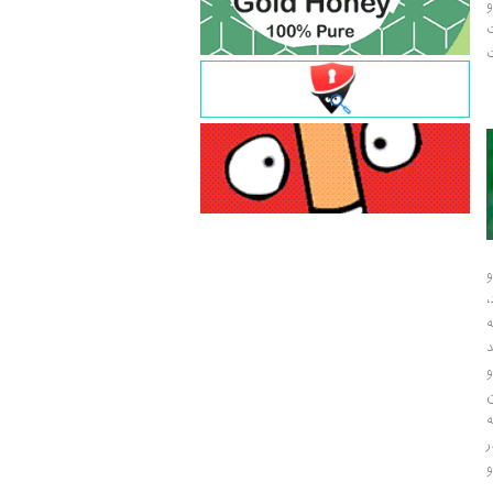
و
ت
ت
و
و
ر