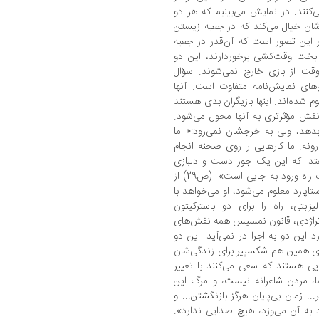
‌کنند. در نمایش می‌بینیم که هر دو
شان خیال می‌کند که در جعبه زیستن
 این تصور است که آن‌قدر در جعبه
از بخت وقت‌کشی برخوردارند، این دو
وقت از بازی خارج نمی‌شوند. سؤال
‌های نمایش‌نامه متفاوت است. آنها
 شده‌اند. اینها بازیگران بدی هستند
ه نقش مؤثرتری به آنها محول می‌شود.
 بدهد، ولی به خرجشان نمی‌رود:« ما
رونه. ما کارهایی را روی صحنه انجام
تد. که این یک جور دست و دلبازی
است، اگر توجه کرده باشید هر راه خروجی یک راه ورود به جایی است». (ص29) از
تاپارد معلوم می‌شود، او می‌خواهد با
زابتی، راه را برای دو باسترکیتون
 تراژدی، قانون نمسیس همه نقش‌های
 این دو به اجرا در نمی‌آید. این دو
برای همین هم شکسپیر برای زندگی‌شان
یی هستند که سعی می‌کنند با تغییر
ما، مردن شاعرانه نیست، و مرگ این
 زمان بی‌پایان هرگز بازنگشتن... و
اد به آن می‌وزد، هیچ صدایی ندارد».