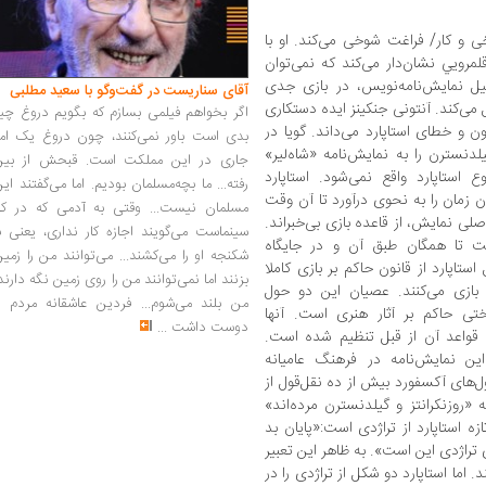
 و کار/ فراغت شوخی می‌کند. او با
لمرویي نشان‌دار می‌کند که نمی‌توان
یل نمایش‌نامه‌نویس، در بازی جدی
آقای سناریست در گفت‌وگو با سعید مطلبی
 می‌کند. آنتونی جنکینز ایده دستکاری
اگر بخواهم فیلمی بسازم که بگویم دروغ چی
ون و خطای استاپارد می‌داند. گویا در
بدی است باور نمی‌کنند، چون دروغ یک امر
لدنسترن را به نمایش‌نامه «شاه‌لیر»
جاری در این مملکت است. قبحش از بین
ع استاپارد واقع نمی‌شود. استاپارد
رفته... ما بچه‌مسلمان بودیم. اما می‌گفتند ای
ن زمان را به نحوی درآورد تا آن وقت
مسلمان نیست... وقتی به آدمی که در کار
ی نمایش، از قاعده بازی بی‌خبراند.
سینماست می‌گویند اجازه کار نداری، یعنی ب
 تا همگان طبق آن و در جایگاه
شکنجه او را می‌کشند... می‌توانند من را زمی
ستاپارد از قانون حاکم بر بازی کاملا
بزنند اما نمی‌توانند من را روی زمین نگه دارند
 بازی می‌کنند. عصیان این دو حول
من بلند می‌شوم... فردین عاشقانه مردم را
اختی حاکم بر آثار هنری است. آنها
دوست داشت
...
ه قواعد آن از قبل تنظیم شده است.
ین نمایش‌نامه در فرهنگ عامیانه
ول‌های آکسفورد بیش از ده نقل‌قول از
روزنکرانتز و گیلدنسترن مرده‌اند»
ه استاپارد از تراژدی است:«پایان بد
تراژدی این است». به ظاهر این تعبیر
اما استاپارد دو شکل از تراژدی را در