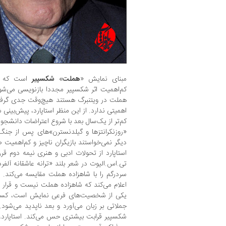
مبنای نمایش «
هملت
»
شکسپیر
است که ای
کم‌اهمیت اثر شکسپیر مجددا بازنویسی می‌شود
هملت در ویتنبرگ هستند هیچ‌وقت جدی گرفته
اهمیتی ندارد. از این منظر استاپارد، پیش‌بینی 
«روزنکرانتزها و گیلدنسترن»‌های پس از جنگ 
دیگر نمی‌خواستند بازیگران ناچیز و کم‌اهمیت ص
استاپارد از تحولات ادبی و هنری نیمه دوم قر
تی.اس.الیوت در شعر بلند «ترانه عاشقانه آلف
سردرگم را با شاهزاده هملت مقایسه می‌کند.
اعلام می‌کند که شاهزاده هملت نیست و قرار 
یکی از شخصیت‌های فرعی نمایش است، کسی
جملاتی بر زبان می‌آورد و بعد ناپدید می‌شود.
شکسپیر قرابت بیشتری حس می‌کند. استاپارد،