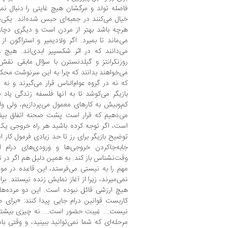
فاصله تولد و مرگشان هیچ غایتی را دنبال نمی
خیال می‌کنند در جعبه‌ای حبس شده‌اند. یکی‌
هرچه باشد بهتر از مردن است و دیگری دچار
می‌ماند تا بمیرد. اگر ولادیمیر و استراگون 
می‌دانند که در اثر شکسپیر ابدی‌اند. هیچ 
روزنکرانتز و گیلدنسترن با سؤال مابقی نقش
می‌خواهند بدانند که چرا به این سرنوشت محکوم
که نه در گروه عوام‌الناس قرار می‌گیرند و ن
بازیگر می‌کوشد تا به آنها فلسفه زندگی یاد
کم‌وبیش به کارهای معمول می‌پردازیم، ولی وا
می‌دهیم که قرار است پشت صحنه اتفاق بیف
توضیح بازیگر برای رز تا حد زیادی فرمول کار اس
جابه‌جاکردن خروجی‌ها و ورودی‌های درام الی
وقت‌نشناس باز کند. به همین دلیل هم اگر در
مهم را به نیستی می‌فرستد، این قاعده در مورد
نمی‌میرند، زیرا از آغاز نمایش زنده نیستند. 
هیچ ارزشی قائل نبوده است. این دو مرده‌ها
کاربست قوانین درام جایی پیدا کنند: «برای 
نیست... غیبت حضور است... نه چیزی بیشتر...
مرحله‌ای که شما نمی‌توانید ببینید، و وقتی ب