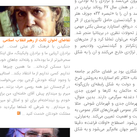
رون می‌کشد و تراژدی را به لودگی و
هجو روابط مبتنی‌بر قدرت‌مداری مبدل می‌کند. در همان سال 67 رونالد برایدن در
«ابزرور» نقدی بر نمایش‌نامه استاپارد می‌نویسد و آن را با «تبصره 22» جوزف هلر
و گیلدنسترن حامل تأثیرپذیری از اثر
 درواقع، استاپارد پرسش بکتی مهمی
 تحولات نظری در بریتانیا منجر شد.
ونه می‌توان تماشا کرد و از متن‌های
تقاضای اخوان ثالث از رهبر انقلاب اسلامی
انتز و گیلدنسترن، ولادیمیر و
جنگیدن با فرهنگ کار عبثی است... این
 تراژدی خارج می‌کنند و آن را به شکل
برادران آریایی ما و برادران وایکینگ، مثل اینک
سحرخیزتر از ما بوده‌اند و رفته‌اند جاهای خو
دنیا مسکن کرده‌اند... ما همین چیزها را
آشکاری بود بر فضای حاکم بر جامعه
نداریم. کسی نداریم از ما انتقاد بکند... استالی
 «تئاتر تام استاپارد» به‌روشنی شرح
با وجود اینکه خودش گرجی بود، می‌خواست
 دولت به شکل رابطه‌ای بازی‌گونه
در گرجستان نیز همه روسی حرف بزنند...من
که حاکمان به کارها و اموری جدی
میرم رو میندازم پیش آقای خامنه‌ای، من برا
ا دغدغه سرگرمی دارند. بدین منوال،
خودم رو نینداخته‌ام برای تو و امثال تو میر
رمانان جدی و قهرمانان شوخی. مثلا
رو میندازم... به شرطی که شماها برگردید د
ار عمومی قهرمان‌های افکار عمومی به
مملکت خودتان خدمت کنید
...
ت و اهمیت تعیین می‌کند. به‌عبارتی،
می‌شود. اصطلاح «اوقات فراغت» دقیقا
ر جهان عالم‌گیر می‌شود و به شکل