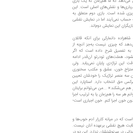
 می‌دهد که ما هم‌زمان نه یک بازی
 درباری‌ها و نقش‌های اصلی است. این
زی شده است. بازی دوم متعلق به
 حساب نمی‌آیند اما در نمایش نقشی
ازیگران این نمایش دوم‌اند.
زاده دانمارکی برای آنکه قاتلان
‌دهد که چیزی نیست به‌جز آنچه از
 به تفصیل شرح داده است که اگر
د، هملت‌های تودرتو آن‌قدر ادامه
ت این تراژدی پایان نمی‌یابد. ولی
ا امتزاج خون، عشق و مکتب سخنوری
این سه عنصر تراژیک را خودشان تعیین
رکس حق انتخاب دارد. استاپارد این
ر هم می‌شکند:« ...من می‌توانم برایتان
م هر سه را هم‌زمان یا به ترتیب اجرا
بدون خون اجرا کنم. خون اجباری است-
ست که در میانه کارزار آدم خوب‌ها و
رقابت هیچ نقشی برعهده آنان نیست.
دانی در سرنوشتشان ندارد. این دو در