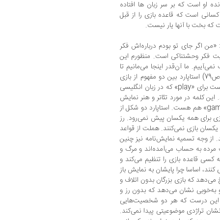
ه او است که بر سر زبان ها افتاده
کسانی است که قاعده بازی را از قبل
که بخت با آنها یار نیست.
 «من اگر جای تو بودم درباره‌اش فکر
دیت فکر وحشتناکی است. منظورم این
ی‌آییم. ما آن‌قدر اینجا می‌مانیم تا
علف زیر پایمان سبز شود، اما آنها نمی‌آیند». (ص79) استاپارد بین دو مفهوم از بازی
تمایز قائل می‌شود؛ یکی از «بازی» ها معادلی است برای «play» که در زبان انگلیسی
 این کلمه در مورد تئاتر و هنر نمایش
نیز به کار می‌رود. درعین‌حال «بازی» معادل «game» هم هست. استاپارد دو شکل از
زی برای همه یکسان پیش نمی‌رود. رز
یکسان بازی نمی‌کنند. هملت از قواعد
د. از وجه تسمیه نمایش‌نامه نیز چنین
 مرده به حساب می‌آمده‌اند و مرگ و
ه کسی قاعده بازی را تنظیم می‌کند و
 کنند، اساسا چرا پایشان به نمایش باز
می‌دهد که بازی بزرگان بدون اتلاف و
او به‌خوبی نشان می‌دهد که بدون رز و
. این درست که هر دو شخصیت‌هایی
نشان تراژدی موضوعیتی پیدا نمی‌کند.