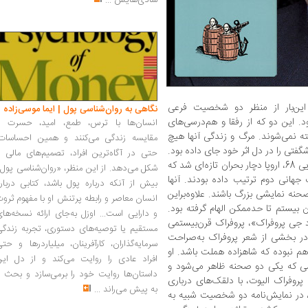
شادی‌هایش
...
ن‌بار از منظر دو شخصیت فرعی
نگاهی به روان‌شناسی پول | ایما موسی‌زاده
. این دو که از رفقا و هم‌درسی‌های
انسان‌ها با ترس، طمع، امید، حسرت و
 نمی‌شوند. مرگ و زندگی آنها هیچ
مقایسه زندگی می‌کنند و همین احساسات،
شگفتی را در دل اثر خود جای داده بود.
حتی در آگاه‌ترین افراد، تصمیم‌های مالی ر
کم‌تر از یک‌سال بعد با شروع اعتراضات دانشجویی 68، اروپا دچار بحران تازه‌ای شد که
شکل می‌دهد. از این منظر، «روان‌شناسی پول
جهانی دوم ترتیب داده بودند. آنها
بیش از آنکه درباره پول باشد، کتابی دربار
حنه نمایشی بزرگ باشند. علاوه‌براین
انسان معاصر و رابطه پرتنش او با مفهوم ثرو
ن بیستم تا حدممکن الهام گرفته بود.
و دارایی است... اوزل به‌جای ارائه نسخه‌ها
رد جی پروفراک»، پروفراک قرن‌بیستمی
مستقیم یا توصیه‌های دستوری، تجربه زندگی
 در بخشی از شعر پروفراک به‌صراحت
سرمایه‌گذاران، کارآفرینان، میلیاردرها و حت
هم نبوده که شاهزاده هملت باشد. او
افراد عادی را روایت می‌کند و از دل این
 که یکی دو صحنه ظاهر می‌شود و
داستان‌ها روایت خود را برمی‌سازد و بحث ر
 پروفراک الیوت، با دلقک‌های درباری
به پیش می‌راند
...
 در نمایش‌نامه دو شخصیت شبیه به