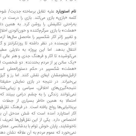
تام استوپارد
علیه تقابل بر‌ساخته جدیت/ شوخی
کلمه «بازی» بازی می‌کند. بازی را درست در ق
به‌راحتی تکلیفش را روشن کرد. به همین دل
«هملت» با بازی سرگرم‌کننده و خون‌آلودی اخلال
و تغییر ژانر آثار شکسپیر را ماحصل سال‌ها آزم
آغاز نویسنده در نظر داشته تا روزنکرانتز و گی
انتقال بدهد. اما این پروژه به دلایلی مطبو
می‌کوشیده تا آثار و فرهنگ جدی و هنر عالی آ
«یک سالن پر از مردم بخندند». دو شخصیت اصل
«هملت» شکسپیر در حکم دستورالعملی است
ازقبل‌معلومشان ایفای نقش کنند. اما رز و گیل ا
بی‌خبراند. در نتیجه در بازی نمایش حقیقتا
نتیجه‌گیری‌های اخلاقی، سیاسی و زیبایی‌شن
نمی‌توانند زندگی را به چشم درامی ببینند ک
احتمالا به همین خاطر بسیاری از جملات ا
بریتانیایی‌ها رواج یافته است. در فرهنگ نقل‌ق
آثار استاپارد آمده است که شش مدخل آن به «
اختصاص دارد. یکی از این نقل‌قول‌ها تعریف تاز
ناخوشایند، پایان خوش توام با بدشانسی. معنای 
نمی‌خورد که عموم مردم به آن علاقه نشان دهند. 