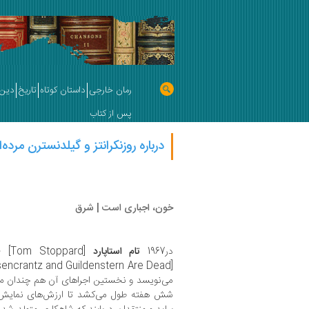
رمان خارجی
داستان کوتاه
تاریخ
دین 
پس از کتاب
درباره روزن‍ک‍ران‍ت‍ز و گ‍ی‍ل‍دن‍س‍ت‍رن‌ م‍رد
خون، اجباری است | شرق
در1967
تام استاپارد
[Tom Stoppard] «
می‌نویسد و نخستین اجراهای آن هم چندان مقب
شش هفته طول می‌کشد تا ارزش‌های نمایش‌ن