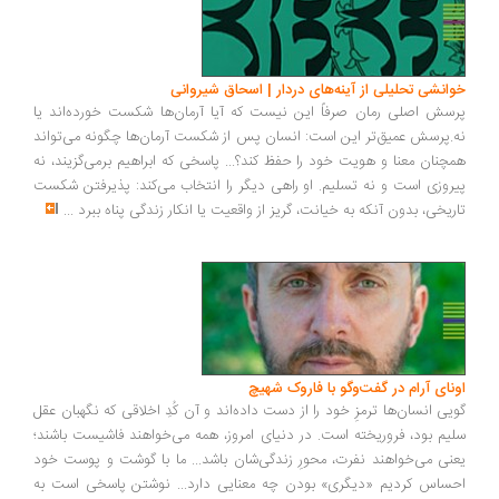
انشی تحلیلی از آینه‌های دردار | اسحاق شیروانی
سش اصلی رمان صرفاً این نیست که آیا آرمان‌ها شکست خورده‌اند یا
.پرسش عمیق‌تر این است: انسان پس از شکست آرمان‌ها چگونه می‌تواند
چنان معنا و هویت خود را حفظ کند؟... پاسخی که ابراهیم برمی‌گزیند، نه
روزی است و نه تسلیم. او راهی دیگر را انتخاب می‌کند: پذیرفتن شکست
ریخی، بدون آنکه به خیانت، گریز از واقعیت یا انکار زندگی پناه ببرد
...
ونای آرام در گفت‌وگو با فاروک شهیچ
یی انسان‌ها ترمزِ خود را از دست داده‌اند و آن کُدِ اخلاقی که نگهبان عقل
یم بود، فروریخته است. در دنیای امروز، همه می‌خواهند فاشیست باشند؛
نی می‌خواهند نفرت، محورِ زندگی‌شان باشد... ما با گوشت و پوست خود
ساس کردیم «دیگری» بودن چه معنایی دارد... نوشتن پاسخی است به