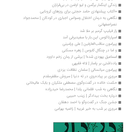
زندگی اینگمار برگمن و لیو اولمن در بی‌قراران
10کتاب پیشنهادی حامد حجتی برای روزهای کرونایی
نگاهی به درمان اختلال وسواس اجباری در کودکان | محمدجواد 
نصراصفهانی
راز فیلیپ گرمبر بر ملا شد
اسپارتاکوس این بار با سفیدبرفی آمد
پیرامون مناقب‌العارفین | علی ورامینی
و اما در چنگال کابوس | زهره مسکنی
اسماعیل یهودی شده! | برشی از رمان زخم داوود
یادداشتی بر پاسار | لاله فقیهی
پیرامون میانسالی | سلمان نظافت یزدی
مروری بر پیاده‌روی در ته دنیا | سروش مظفرمقدم
حکمت خالده در گفت‌وگوی مصطفی ملکیان و بابک عالیخانی
نگاهی به شب ظلمانی یلدا | محمدرضا حیدرزاده
درباره بخت بیدادگر | زینب حبیبی
جشن جنگ در گفت‌وگو با احمد دهقان
مروری بر شب به خیر غریبه | راضیه بهرامی 