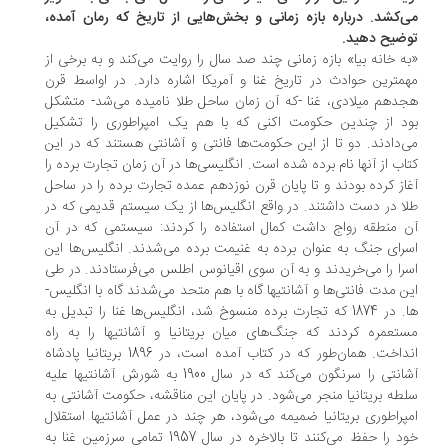
‌کشد. درباره بازه زمانی و بخش‌هایی از تاریخ که رمان آمده،
ضیح دهید.
ه خانه بیا» بازه زمانی چند صد سال را روایت می­‌کند و به برخی از
م­ترین حوادث در تاریخ غنا و آمریکا اشاره دارد. در اواسط قرن
دهم میلادی، غنا -که آن زمان ساحل طلا نامیده می‌­شد- متشکل
د از چندین حکومت اکنی که با هم یک امپراطوری را تشکیل
‌دادند. دو تا از این حکومت‌­ها فانتی و آشانتی هستند که در این
اب از آنها نام برده شده است. انگلیسی­‌ها در آن زمان تجارت برده را
از کرده بودند و تا پایان قرن نوزدهم عمده تجارت برده را در ساحل
ا در دست داشتند. در واقع انگلیس­‌ها از یک سیستم قدیمی که در
 منطقه رواج داشت کمال استفاده را کردند: سیستمی که در آن
رای جنگ به عنوان برده به غنیمت برده می‌­شدند. انگلیس‌ها این
را را می‌­خریدند و به آن سوی اقیانوس اطلس می­‌فرستادند. در طی
 مدت فانتی‌­ها و آشانتی­ها گاه با هم متحد می‌شدند گاه با انگلیس‌­
ها. در 1874 که تجارت برده منسوخ شد، انگلیس­‌ها غنا را تبدیل به
تعمره کردند که جنگ­‌های میان بریتانیا و آشانتی­ها را به راه
انداخت. همان‌طور که در کتاب آمده است، در 1896 بریتانیا پادشاه
آشانتی را سرنگون می‌­کند که در سال 1900 به شورش آشانتی­ها علیه
طه بریتانیا منجر می‌شود. در پایان این مناقشه، حکومت آشانتی به
پراطوری بریتانیا ضمیمه می‌­شود، هر چند در عمل آشانتی­ها استقلال
خود را حفظ می‌­کنند تا بالاخره در سال 1957 تمامی سرزمین غنا به