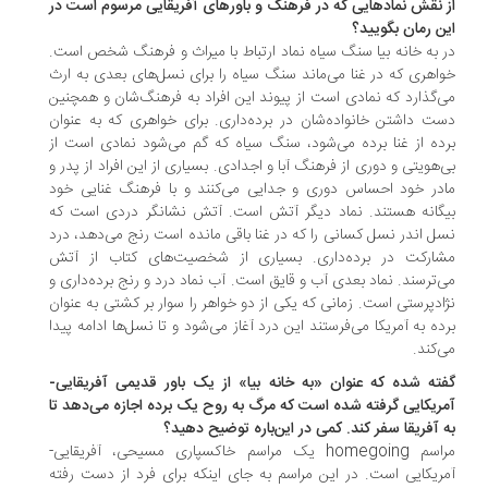
 نقش نمادهایی که در فرهنگ و باورهای آفریقایی مرسوم است در
ن رمان بگویید؟
 به خانه بیا سنگ سیاه نماد ارتباط با میراث و فرهنگ شخص است.
اهری که در غنا می­‌ماند سنگ سیاه را برای نسل­‌های بعدی به ارث
‌­گذارد که نمادی است از پیوند این افراد به فرهنگ‌شان و همچنین
ت داشتن خانواده‌­شان در برده‌­داری. برای خواهری که به عنوان
ده از غنا برده می‌­شود، سنگ سیاه که گم می‌­شود نمادی است از
‌هویتی و دوری از فرهنگ آبا و اجدادی. بسیاری از این افراد از پدر و
در خود احساس دوری و جدایی می­‌کنند و با فرهنگ غنایی خود
گانه هستند. نماد دیگر آتش است. آتش نشانگر دردی است که
ل اندر نسل کسانی را که در غنا باقی مانده است رنج می­‌دهد، درد
ارکت در برده‌­داری. بسیاری از شخصیت­‌های کتاب از آتش
‌ترسند. نماد بعدی آب و قایق است. آب نماد درد و رنج برده‌­داری و
ادپرستی است. زمانی که یکی از دو خواهر را سوار بر کشتی به عنوان
ده به آمریکا می‌­فرستند این درد آغاز می­‌شود و تا نسل­‌ها ادامه پیدا
­‌کند.
ته شده که عنوان «به خانه بیا» از یک باور قدیمی آفریقایی-
ریکایی گرفته شده است که مرگ به روح یک برده اجازه می‌دهد تا
 آفریقا سفر کند. کمی در این‌باره توضیح دهید؟
مراسم homegoing یک مراسم خاکسپاری مسیحی، آفریقایی-
ریکایی است. در این مراسم به جای اینکه برای فرد از دست رفته