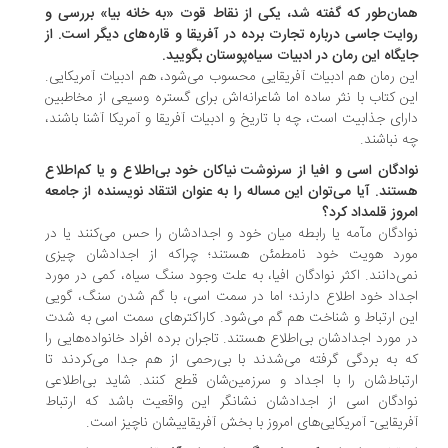
ان‌طور که گفته شد، یکی از نقاط قوت «به خانه بیا» بررسی و
ایت جاسی درباره تجارت برده در آفریقا و قاره‌های دیگر است. از
یگاه این رمان در ادبیات سیاه‌پوستان بگویید.
ن رمان هم ادبیات آفریقایی محسوب می­‌شود، هم ادبیات آمریکایی.
ن کتاب با نثر ساده اما شاعرانه‌­اش برای گستره وسیعی از مخاطبین
رای جذابیت است، چه با تاریخ و ادبیات آفریقا و آمریکا آشنا باشند،
 نباشند.
ادگان اسی و افیا از سرنوشت نیاکان خود بی‌اطلاع و یا کم‌اطلاع
تند. آیا می‌توان این مساله را به عنوان انتقاد نویسنده از جامعه
روز قلمداد کرد؟
ادگان مآمه یا رابطه میان خود و اجدادشان را حس می­‌کنند یا در
رد هویت خود نامطمئن هستند؛ چراکه از اجدادشان چیزی
ی‌دانند. اکثر نوادگان افیا، به علت وجود سنگ سیاه، کمی در مورد
داد خود اطلاع دارند؛ اما در سمت اسی، با گم شدن سنگ، گویی
ن ارتباط و شناخت هم گم می‌­شود. کاراکترهای سمت اسی به شدت
 مورد اجدادشان بی‌اطلاع هستند. تاجران برده افراد خانواده­‌هایی را
 به بردگی گرفته می‌شدند با بی‌رحمی از هم جدا می­‌کردند تا
تباط‌شان را با اجداد و سرزمین‌شان قطع کنند. شاید بی‌اطلاعی
ادگان اسی از اجدادشان نشانگر این واقعیت باشد که ارتباط
ریقایی- آمریکایی‌های امروز با بخش آفریقایی­شان ناچیز است.