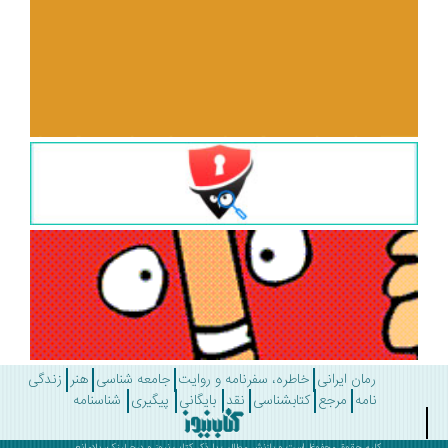
رمان ایرانی
خاطره، سفرنامه و روایت
جامعه شناسی
هنر
زندگی
نامه
مرجع
کتابشناسی
نقد
بایگانی
پیگیری
شناسنامه
کلیه حقوق محفوظ است و بازنشر مطالب با ذکر
کتاب نیوز
و درج لینک، بلامانع .