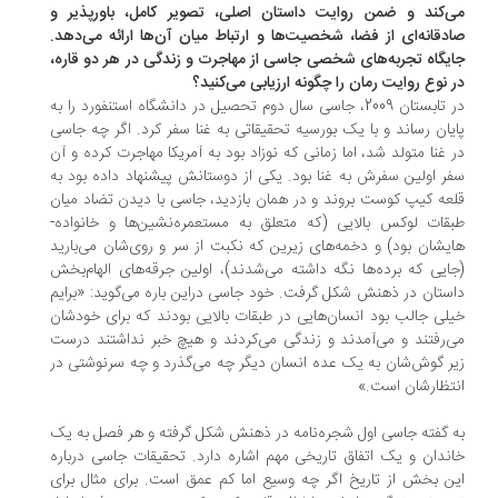
‌کند و ضمن روایت داستان اصلی، تصویر کامل، باورپذیر و
دقانه‌ای از فضا، شخصیت‌ها و ارتباط میان آن‌ها ارائه می‌دهد.
یگاه تجربه‌های شخصی جاسی از مهاجرت و زندگی در هر دو قاره،
 نوع روایت رمان را چگونه ارزیابی می‌کنید؟
در تابستان 2009، جاسی سال دوم تحصیل در دانشگاه استنفورد را به
یان رساند و با یک بورسیه تحقیقاتی به غنا سفر کرد. اگر چه جاسی
 غنا متولد شد، اما زمانی که نوزاد بود به آمریکا مهاجرت کرده و آن
ر اولین سفرش به غنا بود. یکی از دوستانش پیشنهاد داده بود به
عه کیپ کوست بروند و در همان بازدید، جاسی با دیدن تضاد میان
ات لوکس بالایی (که متعلق به مستعمره­‌نشین­‌ها و خانواده‌­
یشان بود) و دخمه‌­های زیرین که نکبت از سر و روی‌شان می‌­بارید
ایی که برده‌­ها نگه داشته می‌­شدند)، اولین جرقه‌­های الهام‌بخش
ستان در ذهنش شکل گرفت. خود جاسی دراین باره می­‌گوید: «برایم
لی جالب بود انسان‌­هایی در طبقات بالایی بودند که برای خودشان
­‌رفتند و می‌­آمدند و زندگی می­‌کردند و هیچ خبر نداشتند درست
ر گوش‌شان به یک عده انسان دیگر چه می­‌گذرد و چه سرنوشتی در
تظارشان است.»
 گفته جاسی اول شجره‌­نامه در ذهنش شکل گرفته و هر فصل به یک
ندان و یک اتفاق تاریخی مهم اشاره دارد. تحقیقات جاسی درباره
ن بخش از تاریخ اگر چه وسیع اما کم عمق است. برای مثال برای