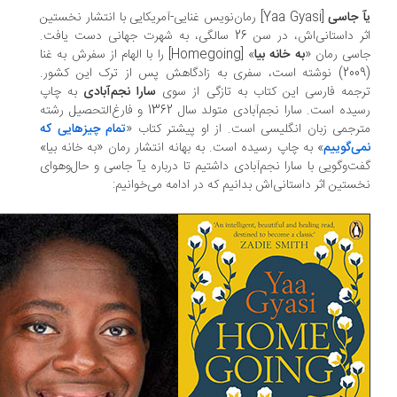
 جاسی
[Yaa Gyasi] رمان‌نویس غنایی-آمریکایی با انتشار نخستین
اثر داستانی‌اش، در سن 26 سالگی، به شهرت جهانی دست یافت.
سی رمان «
به خانه بیا
» [Homegoing] را با الهام از سفرش به غنا
(2009) نوشته است، سفری به زادگاهش پس از ترک این کشور.
جمه فارسی این کتاب به تازگی از سوی
سارا نجم‌آبادی
به چاپ
رسیده است. سارا نجم‌آبادی متولد سال 1362 و فارغ‌التحصیل رشته
رجمی زبان انگلیسی است. از او پیشتر کتاب «
تمام چیزهایی که
ی‌گوییم
» به چاپ رسیده است. به بهانه انتشار رمان «به خانه بیا»
ت‌وگویی با سارا نجم‌آبادی داشتیم تا درباره یآ جاسی و حال‌وهوای
ستین اثر داستانی‌اش بدانیم که در ادامه می‌خوانیم: