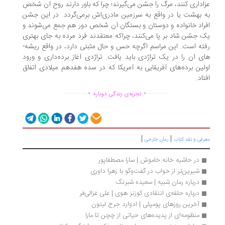
اداری کنند، مرگ را جشن می‌­گیرند؛ چرا که باور دارند روح آن شخص
 بهشت یا در واقع به سرزمین مادری‌­اش برمی‌گردد. در این جشن
راد خانواده و دوستان و بستگان آن شخص دور هم جمع می‌شوند و
 جشن شاد بر پا می‌­کنند، چراکه معتقدند فرد مرده به جای بهتری
ه است. این مراسم اگرچه حس و حال مثبتی دارد، در واقع ریشه‌­
ی آن را در یک تراژدی باید یافت. تراژدی آغاز برده‌داری و ورود
لین برده‌­های آفریقایی به آمریکا که در سده هفدهم میلادی اتفاق
تاد.
.
.
...............
..............
تجربه‌ی زندگی دوباره
|
|
رفی و نقد کتاب
رمان خارجی
در حاشیه خانه خاموش | سارا مصطفاپور
شیرین‌تر از خواب در گفت‌وگو با زهرا داوری
درباره رمان شبیه | سعیده شبرنگ
درباره حلقه‌ی انتقادی کوزنز هوی | علی غزالی‌فر
آخرین روزهای پومپئی | ادوارد جرج لیتون
منظومه‌ای از پدیده‌های حیاتی از چچن تا مارا