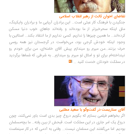
اضای اخوان ثالث از رهبر انقلاب اسلامی
گیدن با فرهنگ کار عبثی است... این برادران آریایی ما و برادران وایکینگ،
ل اینکه سحرخیزتر از ما بوده‌اند و رفته‌اند جاهای خوب دنیا مسکن
ده‌اند... ما همین چیزها را نداریم. کسی نداریم از ما انتقاد بکند... استالین با
ود اینکه خودش گرجی بود، می‌خواست در گرجستان نیز همه روسی
ف بزنند...من میرم رو میندازم پیش آقای خامنه‌ای، من برای خودم رو
نداخته‌ام برای تو و امثال تو میرم رو میندازم... به شرطی که شماها برگردید
 مملکت خودتان خدمت کنید
...
ای سناریست در گفت‌وگو با سعید مطلبی
ر بخواهم فیلمی بسازم که بگویم دروغ چیز بدی است باور نمی‌کنند، چون
وغ یک امر جاری در این مملکت است. قبحش از بین رفته... ما بچه‌مسلمان
دیم. اما می‌گفتند این مسلمان نیست... وقتی به آدمی که در کار سینماست