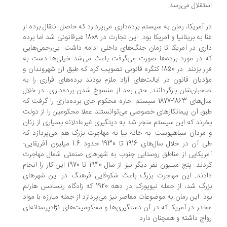
تقلال می‌­رسد.
 آمریکا، رمان به سیستم برده­‌داری می­‌پردازد که حاصل انتقال برده از
غنا به بریتانیا و آمریکا بود. این تجارت در 1808 غیرقانونی شد اما برده­‌
ری در آمریکا تا زمان جنگ‌­های داخلی ادامه داشت. بی‌رحمی­‌هایی
 در مورد برده‌­ها صورت می‌­گرفت باعث می­‌شد خیلی‌­ها دست به
فرار بزنند. در 1850 کنگره قانونی تصویب کرد که طبق آن شهروندان و
دیان قانون در ایالت‌­های آزاد ملزم بودند برده‌­های فراری را به
حبان‌شان بازگردانند. حتی بعد از منسوخ شدن برده­‌داری، در خلال
سال‌­های 1863-1877 سیستم اجاره محکوم جای برده­‌داری را گرفت که
ق آن پیمانکارهای خصوصی می­‌توانستند عملا محکومین را از دولت
رند که این سیستم منجر شد به دیتگیری غیرعادلانه بسیاری از زنان
مردان سیاهپوست. به خانه بیا به مهاجرت بزرگ هم می­‌پردازد که
طی آن در خلال سال‌­های 1916 تا 1930 حدود 1.6 میلیون آفریقایی-
ریکایی از مناطق روستایی جنوب به شهرهای صنعتی شمال مهاجرت
کردند. پنج میلیون نفر دیگر نیز از سال 1940 تا 1970 این کار را انجام
دند. این مهاجرت بزرگ باعث شکوفایی فرهنگ در این شهرهای
بزرگ شد، از جمله نیویورک در دهه 1920 که زادگاه رنسانس هارلم
د. این رمان به موضوعات معاصر نیز می­‌پردازد از جمله مبارزه با مواد
در در آمریکا که در آن دستگیری­‌ها و محکومیت‌­های نژادپرستانه‌­ای
اج داشته و همچنان دارد.