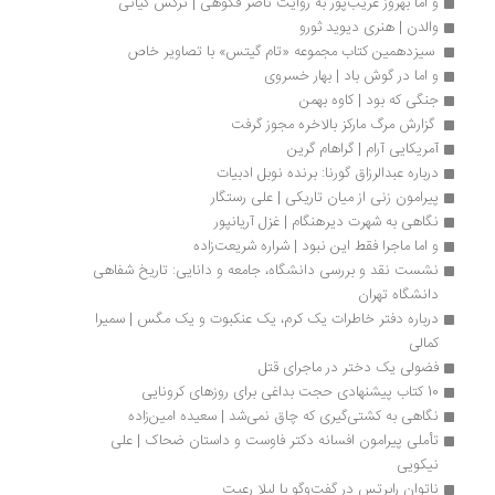
و اما بهروز غریب‌پور به روایت ناصر فکوهی | نرگس کیانی
والدن | هنری دیوید ثورو
 سیزدهمین کتاب مجموعه «تام گیتس» با تصاویر خاص
و اما در گوش باد | بهار خسروی
جنگی که بود | کاوه بهمن
 گزارش مرگ مارکز بالاخره مجوز گرفت 
آمریکایی آرام | گراهام گرین
درباره عبدالرزاق گورنا: برنده نوبل ادبیات
پیرامون زنی از میان تاریکی | علی رستگار
نگاهی به شهرت دیرهنگام | غزل آریانپور
و اما ماجرا فقط این نبود | شراره شریعت‌زاده
نشست نقد و بررسی دانشگاه، جامعه و دانایی: تاریخ شفاهی 
دانشگاه تهران
درباره دفتر خاطرات یک کرم، یک عنکبوت و یک مگس | سمیرا 
کمالی
فضولی یک دختر در ماجرای قتل
10 کتاب پیشنهادی حجت بداغی برای روزهای کرونایی
نگاهی به کشتی‌گیری که چاق نمی‌شد | سعیده امین‌زاده
تأملی پیرامون افسانه دکتر فاوست و داستان ضحاک | علی 
نیکویی
ناتوان رابرتس در گفت‌وگو با لیلا رعیت