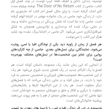
صیف زندگی داخل و اطراف قلعه کیپ کوست در چند فصل اول
کتاب، جاسی از کتاب The Door of No Return نوشته ویلیام سنت
یر کمک گرفته است. یا برای مثال، فصل آخر کتاب که مارجوری نام
رد، از زندگی خود جاسی در یک خانواده مهاجر در آلاباما الهام گرفته
ت. جاسی زاده غنا است که نقش پررنگی در برده‌­داری داشته و بعد
 جایی بزرگ شده که برده‌­داری و نژادپرستی همچنان به شکل
رقابل‌انکاری حس می­‌شود. اگر جاسی در آلاباما بزرگ نشده بود شاید
گز این کتاب را نمی­‌نوشت.
 فصل از رمان از زاویه دید یکی از نوادگان افیا یا اسی روایت
‌شود، نمایندگانی برای نسل‌های بعدی. جاسی از چه کارکردهای
ایی برای تمایز بین شخصیت‌ها در نسل‌های مختلف بهره‌برده
ت؟
 آنجایی که این رمان مانند یک مجموعه داستان کوتاه است، هر
ل با یک کاراکتر جدید در یک فضای جدید شروع می‌­شود. هر یک
 این شخصیت‌­ها خصوصیت­‌های فیزیکی و شخصیتی منحصر به فرد
د را دارند، در میان افراد و در جایی زندگی می­‌کنند که با فصل‌­های
گر متفاوت است. هر یک از این کاراکترها کارها و رفتارهایشان
فاوت با دیگری و افکار و خلق و خویشان منحصر به خودشان است.
ها عاملی که این شخصیت‌­های متمایز از هم را به هم پیوند می‌­دهند
شینه خانوادگی­‌شان است.
یسنده در این‌ اثر زندگی افیا و اسی را تا نسل‌های بعدی به تصویر