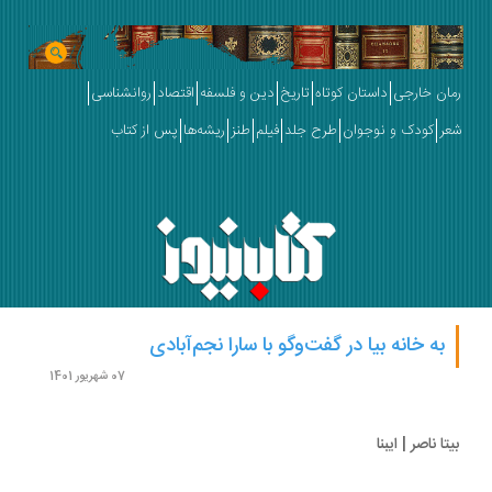
ان خارجی
داستان کوتاه
تاریخ
دین و فلسفه
اقتصاد
روانشناسی
ر
کودک و نوجوان
طرح جلد
فیلم
طنز
ریشه‌ها
پس از کتاب
به خانه بیا در گفت‌وگو با سارا نجم‌آبادی
07 شهریور 1401
ا ناصر | ایبنا