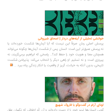
انشی تحلیلی از آینه‌های دردار | اسحاق شیروانی
سش اصلی رمان صرفاً این نیست که آیا آرمان‌ها شکست خورده‌اند یا
.پرسش عمیق‌تر این است: انسان پس از شکست آرمان‌ها چگونه می‌تواند
چنان معنا و هویت خود را حفظ کند؟... پاسخی که ابراهیم برمی‌گزیند، نه
روزی است و نه تسلیم. او راهی دیگر را انتخاب می‌کند: پذیرفتن شکست
ریخی، بدون آنکه به خیانت، گریز از واقعیت یا انکار زندگی پناه ببرد
...
ونای آرام در گفت‌وگو با فاروک شهیچ
یی انسان‌ها ترمزِ خود را از دست داده‌اند و آن کُدِ اخلاقی که نگهبان عقل