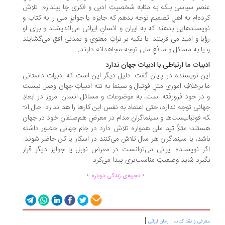
صر سیاسی بلکه به مثابه شخصیتِ ادبی و فکری جا بیندازم. تلاش
ده‌ام به اهلِ تصمیم توجه بدهم که جایزه یا جوایزِ ملی را به کتاب و
یسنده­ایی بدهند که به ایران و انسانِ ایرانی می‌اندیشند و برای او
یا و امید می‌آفرینند. با تکیه بر تراثِ معنوی و تمدنی افق می‌گشایند
یا به مسائل و منافعِ ملی توجه مجاهدانه دارند.
بیات ما ارتباطی با ادبیات جهان ندارد
ن نویسنده در پایان گفت: دلیل دیگر این است که ادبیات داستانی
 برخلافِ اموری مثلِ فوتبال و سینما به تنه ادبیاتِ جهان وصل نیست
در خود فرورفته است، به موضوعات و مسائل انسان امروز در ابعادِ
انی توجه ندارد، حتی اعتماد به نفس این کارها را هم ندارد. حال آن­
 فوتبالیست­‌ها و سینماگران مدام در معرضِ هم­‌صنفان خود در جهان
تند؛ مثلاً تیم ملی همواره تلاش دارد در جام جهانی حضور داشته
شد، یا سینماگران هر سال تلاش می­‌کنند در اسکار یا کن حاضر شوند.
ر نویسنده ایرانی می­‌توانست در معرض نوبل یا جوایز دیگر قرار
یرد شاید وضعیتِ مناسب‌تری پیدا می‌کرد.
.
.
..............
...............
تجربه‌ی زندگی دوباره
|
|
رفی و نقد کتاب
رمان ایرانی