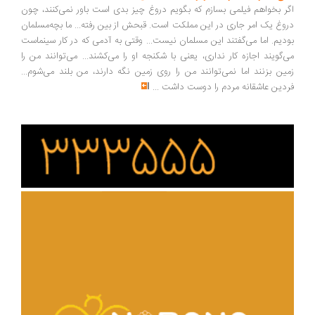
ر بخواهم فیلمی بسازم که بگویم دروغ چیز بدی است باور نمی‌کنند، چون
وغ یک امر جاری در این مملکت است. قبحش از بین رفته... ما بچه‌مسلمان
دیم. اما می‌گفتند این مسلمان نیست... وقتی به آدمی که در کار سینماست
‌گویند اجازه کار نداری، یعنی با شکنجه او را می‌کشند... می‌توانند من را
ین بزنند اما نمی‌توانند من را روی زمین نگه دارند، من بلند می‌شوم...
دین عاشقانه مردم را دوست داشت
...