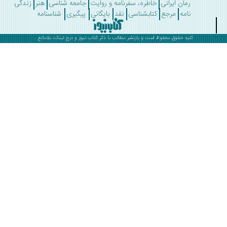
رمان ایرانی
خاطره، سفرنامه و روایت
جامعه شناسی
هنر
زندگی
نامه
مرجع
کتابشناسی
نقد
بایگانی
پیگیری
شناسنامه
کلیه حقوق محفوظ است و بازنشر مطالب با ذکر
کتاب نیوز
و درج لینک، بلامانع .