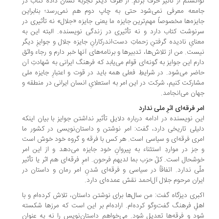
انستم از تأثیر حرف بزنم. از طرف دیگر تجربه نشان داده کتاب در
معه معرفی نمی‌شود حتی به چاپ دوم هم نمی‌رسد؛ بنابراین
یزه‌ها مخصوصاً مهم‌ترین جایزه ما یعنی جایزه «جلال» نه تأثیری در
نوشت کتاب دارد و نه تأثیری در زندگی نویسنده. البته این به
نایِ نادیده گرفتنِ زحماتِ دست‌اندرکارانِ جایزه جلال و جوایزِ دیگر
ست. من از تلاش‌­ها، تدبیرها و برنامه‌­های آن­ها خبر دارم و رجاء واثق
رم این جوایز به گونه‌­ای قوام می­‌یابد که فرهنگ ایرانی به شهادتِ آن
ضر می‌شود. در شرایطِ فعلی همه باید در قوت و اعتبارِ جایزه ملی
ارکت کنیم، شرکت در این امر به استعلایِ انسان ایرانی در منطقه و
ان می‌­انجامد.
ر فرقه­‌ای اثرِ ملی ندارد
ن نویسنده در ادامه درباره دلایل تأثیر نداشتن جوایز با بیان اینکه
یلی تاریخی دارد، گفت: امر نوشتن و داستان‌نویسی در کشور ما
ری فرقه­‌ای و سیاسی است. هر کس با فرقه و گروه خود خوش است
جز در مواردِ استثناء به پیروانِ خود جایزه می‌­دهد و از این امر
شحال است. کلُ حزب بما لدیهم فرحون. امرِ فرقه­‌ای هم اثر یا تأثیر
ّی ندارد. اتفاقاً در سیاسی و فرقه‌­ای شدنِ امر رمان و داستان در
ران مرحوم جلال آل‌احمد نقش عمده­‌ای دارد.
بری دیزگاه گفت: من سال‌ها برای نوشتن داستان، تلاش کرده‌ام و با
لِ فرهنگ گفت‌وگو کرده­‌ام. اراده‌ام بر این است که مرزها شکسته
د و فرقه‌ها تعدیل شود. می‌خواهم داستان‌­نویس را نه به عنوانِ