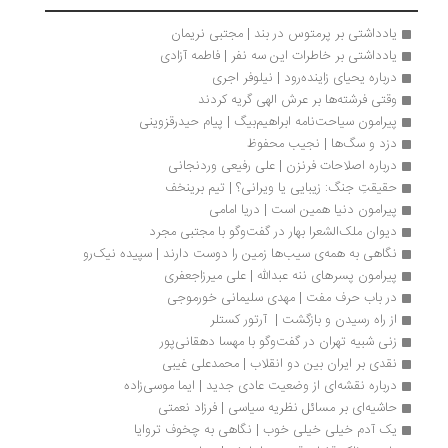
یادداشتی بر پرمتوس در بند | مجتبی نریمان
یادداشتی بر خاطرات این سه نفر | فاطمه آزادی
درباره یحیای زاینده‌رود | نیلوفر اجری
وقتی فرشته‌ها بر عرش الهی گریه کردند
پیرامون سیاحت‌نامه ابراهیم‌بیگ | پیام حیدرقزوینی
دزد و سگ‌ها | نجیب محفوظ
درباره اصلاحات فرنزن | علی رفیعی وردنجانی
حقیقتِ جنگ: زیبایی یا ویرانی؟ | تیم برینخف
پیرامون دنیا همین است | دریا امامی
دیوان ملک‌الشعرا بهار در گفت‌وگو با مجتبی مجرد
نگاهی به همه‌ی سیب‌ها زمین را دوست دارند | سپیده نیک‌رو
پیرامون پسرهای ننه عبدالله | علی میرزاجعفری
در باب حرف مفت | مهدی سلیمانی خورموجی
از راه رسیدن و بازگشت |  آرتور کستلر
زنی شبیه تهران در گفت‌وگو با مهسا دهقانی‌پور
نقدی بر ایران بین دو انقلاب | محمدعلی غیبی
درباره نقشه‌ای از وضعیت عادی جدید | ایما موسی‌زاده 
حاشیه‌ای بر مسائل نظریه سیاسی | فرزاد نعمتی
یک آدم خیلی خیلی خوب | نگاهی به چخوف تروایا