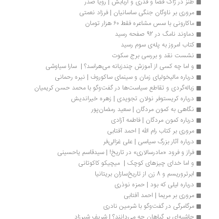
طنز در ژاک قضا و قدری و اربابش | رویا صدر
مروری بر ناوگان جنگی ساسانیان | فرزاد نعمتی
ماکارونی با سس مشاعره فقط ۶٠ هزار تومان
دماوند نامگ در 92 صفحه رسید
کتاب امروز به پله‌ی سوم رسید
نشست نقد و بررسی برج سکوت 
و اما چه کسی از آموزش چندزبانه می‌هراسد؟ |  سارا سیاوشی
درباره مالیخولیای زمان و سینمای ساکوروف | نیره رحمانی
زباله‌گردی و تقاطع سیاست‌ها در گفت‌وگو با محمد حسن کریمیان
درباره کریستوفر نولان تجویدی | زهره خیراندیش
نگاهی به کمون مردگان | سعید رمضان‌پور
درباره کمون مردگان | فاطمه آزادی
مروری بر کتاب رام الله | احمد آفتابی
درباره آثار بزرگ سیاسی | علی غزالی‌فر
فراز و فرود «مادرسالاری» در تاریخ! | سیدقاسم یاحسینی 
و اما خدای چیزهای کوچک |  میچیکو کاکوتانی
ابرتروریسم و 8 زن از تاریخ‌سازان بریتانیا
درباره لیلی که بود | حمزه نوذری
مروری بر مریما | احمد آفتابی
مرگامرگی در گفت‌وگو با شرمین نادری
حاشیه‌ای بر گیاهان چه می‌دانند؟ | شریف شیرزاد