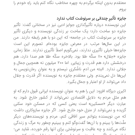
تقدم بدونِ این­که برگردم به چهره مخاطب نگاه کنم باید راهِ خودم را
وم.
یزه تأثیرِ چندانی بر سرنوشت کتاب ندارد
ن نویسنده درباره تأثیرگذاری جوایز ادبی نیز در سخنانی گفت: تأثیر
یزه دو ساحت دارد؛ یک ساحت بر زندگی نویسنده و دیگری تأثیر
یزه بر سرنوشت کتاب در جامعه؛ که این دو با هم رابطه دارند. من
 این سال‌ها مرتب در معرض جایزه بوده‌ام. تصورم این است
یزه‌ها خیلی تأثیری ندارند، نمی‌گویم اصلاً تأثیری ندارند. مثلاً زمانی
جایزه «جلال» ۱۱۰ سکّه­ طلا بود. بالاخره سکّه­ طلا هم صدا دارد، هم
درخشش دارد هم قدرت و زیبایی. اما ۲۰۰ میلیون نه همچین جمال و
الی ندارد. البته من آدمِ ناشُکری نیستم و به عنوانِ رمان­‌نویس به
ن­‌ها دل نمی‌­بندم. ولی معتقدم جایزه به نویسنده اگر قدرت و جلال
د می­‌تواند از او اعتبار و جمال بگیرد.
بری دیزگاه افزود: این را هم به عنوانِ نویسنده ایرانی قبول دارم که او
 مثلِ مردم به دلایلِ اقتصادی نمی‌تواند از کشور خارج شود. به
بارتِ دیگر «مسکین» است یعنی کسی که در مسکنِ خود سکنی
یده و نمی­‌تواند از منزلِ خود خارج شود. اگر جایزه سازوکاری داشت
 منِ نویسنده بتوانم سیرِ آفاقی کنم، مردم و نویسنده‌های دیگر
ّت­‌ها را ببینم و با آن‌ها گفت‌وگو کنم و ببینیم چطور به مرگ و زندگی
نگاه می‌­کنند و چه عاقبت و سرنوشتی برای آن­ها رقم خورده، شاید می‌­