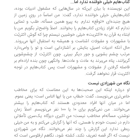
اب‌هایم خیلی خواننده ندارد اما...
ن نویسنده با بیان این‌که در سال‌هایی که مشغول ادبیات بوده،
اب‌هایش خیلی خواننده ندارد، گفت: من اساساً در رویِ زمین از
چ جنبده­‌ای «توقع» ندارم. به پیروِ همین مسأله، طلب و تمنایی
ارم که افرادِ زیادی کتاب­‌هایم را بخوانند. اصلاً واضح­‌تر بگویم من با
تناء به قرآن به «اکثریت» خیلی خوشبین نیستم چرا که گوشِ اکثریّت
 مشهورات و مقبولات آشناست و همیشه به استقبالِ آن­ها می‌­روند.
ل آن­که ادبیات اصیل، بنایش بر آشنا­زدایی است و تو را وامی‌­دارد
تب چشم بشویی و جور دیگر ببینی. چون اکثریّت از چشم‌­شویی
یزانند، پناه می‌­برند به عادت و عادت­‌ها. وانگهی چون بنده اراده‌­ام بر
صله گرفتن از مقبولات و مشهورات است پس کتاب‌هایم در توجه
ثریت قرار نخواهد گرفت.
اه من شهرزادی نیست
 درباره اینکه این صحبت‌ها به این معناست که برای مخاطب
ص‌تری می‌نویسد، گفت: خطابِ من یا ایها الناس است؛ یعنی عموم.
ا در میان آنها افراد معدودی هستند که کتاب‌هایم را بیشتر
می‌خوانند. من نمی‌گویم برای ۱۰ یا ۱۰۰ نفر می‌نویسم. اصلاً زمانِ
شتن، مسأله‌ام مخاطب نیست؛ منِ اکبری دیزگاه یک‌سری تأملاتی
رم در نسبت خودم با هستی، که آن­ها را گزارش می­‌کنم و به من خیلی
طی ندارد این گزارش را چند نفر می‌­خوانند. نگاه من شهرزادی
ست که اگر قصه تعریف نکند، کشته شود، نگاهم ارفئوسی است که