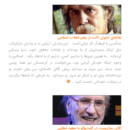
اضای اخوان ثالث از رهبر انقلاب اسلامی
گیدن با فرهنگ کار عبثی است... این برادران آریایی ما و برادران وایکینگ،
ل اینکه سحرخیزتر از ما بوده‌اند و رفته‌اند جاهای خوب دنیا مسکن
ده‌اند... ما همین چیزها را نداریم. کسی نداریم از ما انتقاد بکند... استالین با
ود اینکه خودش گرجی بود، می‌خواست در گرجستان نیز همه روسی
ف بزنند...من میرم رو میندازم پیش آقای خامنه‌ای، من برای خودم رو
نداخته‌ام برای تو و امثال تو میرم رو میندازم... به شرطی که شماها برگردید
 مملکت خودتان خدمت کنید
...
ای سناریست در گفت‌وگو با سعید مطلبی