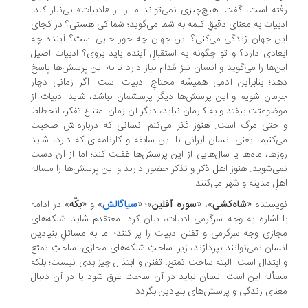
ته است، گفت: هیچ‌چیزی نمی‌تواند ما را از «ادبیات» بی‌نیاز کند.
بیات به معنای دقیقِ کلمه به شما می‌گوید؛ شما کی هستی؟ در کجای
ن جهان زندگی می‌کنی؟ این جهان چه جور جایی است؟ آینده چه
عادی دارد؟ و تو چگونه به استقبالِ آینده باید بروی؟ ادبیات اصیل
ن‌ها را می‌گوید و انسان نیز مُدام نیاز دارد تا به این پرسش‌ها پاسخ
د؛ بنابراین آدمی همیشه محتاجِ ادبیات است. اگر زمانی دچار
رمان شویم و این پرسش‌ها دیگر پرسش­مان نباشد، شاید ادبیات از
ضوعیّت بیفتد و به کارمان نیاید، دیگر آن زمانِ امتناعِ تفکر، انحطاط
حتی مرگ است. هنوز فکر می‌کنم انسانی که درباره‌اش صحبت
‌کنیم، یعنی انسان ایرانی با این سابقه و کارنامه­‌ای که دارد، شاید
زها، ماه‌­ها یا سال‌هایی از این پرسش‌­ها غفلت کند؛ اما از آن دست
ی‌­شوید. هنوز اهل ذکر و تذکر حضور دارند و این پرسش‌­ها را مساله
لِ مدینه و شهر می‌­کنند.
یسنده «
شاه‌کشی
»، «
سوره آفلین
»؛ «
سیاگالش
» و «
بکّه
» در ادامه
 اشاره به وجه سرگرمی ادبیات، بیان کرد: معتقدم شاید شبکه‌های
ازی وجه سرگرمی و تفنن ادبیات را پر کنند؛ اما به مسائلِ بنیادین
سان نمی­‌توانند بپردازند، زیرا ساحتِ شبکه‌های مجازی، ساحتِ تمتع
ابتذال است. البته ساحت تمتع، تفنن و ابتذال چیز بدی نیست؛ بلکه
أله این است انسان نباید در آن ساحت غرق شود یا در آن دنبالِ
نای زندگی و پرسش‌­های بنیادین بگردد.