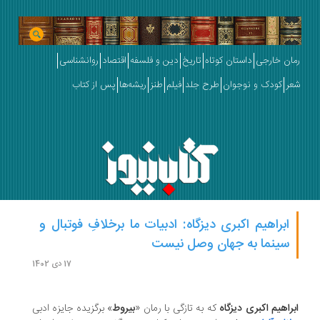
ان خارجی
داستان کوتاه
تاریخ
دین و فلسفه
اقتصاد
روانشناسی
ر
کودک و نوجوان
طرح جلد
فیلم
طنز
ریشه‌ها
پس از کتاب
ابراهیم اکبری دیزگاه: ادبیات ما برخلافِ فوتبال و
سینما به جهان وصل نیست
17 دی 1402
راهیم اکبری دیزگاه
که به تازگی با رمان «
بیروط
» برگزیده جایزه ادبی