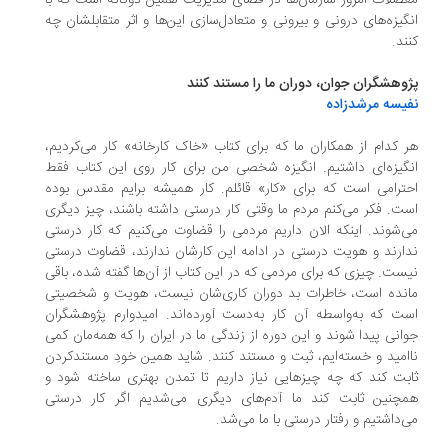
ضلات امروز سازمان‌ها در فضای مدیریت همین دوگانه است که با
گیزه‌های درونی و بیرونی و متعادل‌سازی این‌ها و اثر متقابلشان چه
ند.
وهشگران جوان، دوران ما را مستند کنند
یسه مرشدزاده
 کدام از همکاران ما که برای کتاب «خاک کارخانه» کار می‌کردیم،
گیزه‌ای داشتیم. انگیزه شخصی من برای کار روی این کتاب فقط
ترامی است که برای «کار» قائلم. کار همیشه برایم مقدس بوده
ت. فکر می‌کنم مردم ما وقتی کار درستی داشته باشند، چیز دیگری
‌شوند. اینکه الان داریم مردمی را قضاوت می‌کنیم که کار درستی
ارند و هویت درستی در ادامه این کارشان ندارند، قضاوت درستی
ست. چیزی که برای مردمی که در این کتاب از آن‌ها گفته شده، باقی
نده است، خاطرات بد دوران کاری‌شان نیست، هویت و شخصیتی
ت که به‌واسطه آن کار به‌دست آورده‌اند. امیدوارم پژوهشگران
انی پیدا شوند و این دوره از زندگی ما در ایران را که همه‌مان کمی
امید و خسته‌ایم، ثبت و مستند کنند. شاید همین خودِ مستندکردن
بت کند که چه چیزهایی نیاز داریم تا تمدن بهتری ساخته شود و
چنین ثابت کند ما آدم‌های دیگری می‌شدیم اگر کار درستی
‌داشتیم و رفتار درستی با ما می‌شد.
.
.