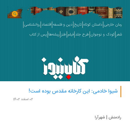
ان خارجی
داستان کوتاه
تاریخ
دین و فلسفه
اقتصاد
روانشناسی
ر
کودک و نوجوان
طرح جلد
فیلم
طنز
ریشه‌ها
پس از کتاب
شیوا خادمی: این کارخانه مقدس بوده است!
02 اسفند 1402
دمنش | شهرآرا