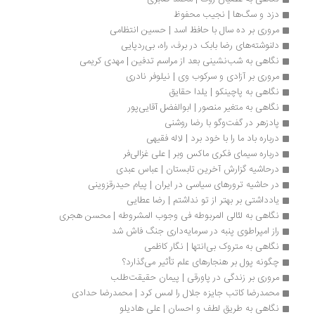
دزد و سگ‌ها | نجیب محفوظ
مروری بر ده سال با حافظ اسد | حسین انتظامی
دلنوشته‌های رضا بابک در برف، راه، بی‌ردپایی
نگاهی به شب‌نشینی بعد از مراسم تدفین | مهدی کریمی
مروری بر آزادی و سرکوب وی | نیلوفر نادری 
نگاهی به پاچینکو | یلدا حقایق
نگاهی به متغیر منصور | ابوالفضل آقایی‌پور
پادزهر در گفت‌وگو با رضا روشنی
درباره باد ما را با خود برد | لاله فقیهی
درباره س‍ی‍م‍ای‌ ف‍ک‍ری‌ م‍اک‍س‌ وب‍ر | علی غزالی‌فر
درحاشیه گزارش آخرین تابستان | عباس عبدی
در حاشیه ترورهای سیاسی در ایران | پیام حیدرقزوینی
یادداشتی بر بهتر از تو نداشتم | رضا عطایی
نگاهی به لئالی المربوطه فی وجوب المشروطه | محسن هجری
راز امپراطوی پنبه در سرمایه‌داری جنگ فاش شد
نگاهی به متروک بی‌انتها | نگار کاظمی
چگونه پول بر هنجارهای علم تأثیر می‌گذارد؟
مروری بر زندگی در پاورقی | پیمان حقیقت‌طلب
محمدرضا کاتب جایزه جلال را لمس کرد | محمدرضا حدادی
نگاهی به طریق لطف و احسان | علی هادیلو