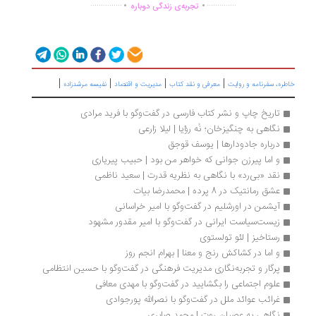
...............
..............
تجربه‌ی زندگی دوباره
|
|
|
|
طره، سفرنامه‌ و روایت
معرفی و نقد کتاب
مدیریت و اقتصاد
نفیسه مرشدزاده
تاریخ چاپ و نشر کتاب فارسی در گفت‌وگو با فرید مرادی
نگاهی به چنگیزخان؛ نُه رؤیا | لیلا زارعی
درباره جادودارها | یوسف قوجق
و اما پیرزن جوانی که خواهر من بود | حبیب پیریاری
نقد «بی‌رد» با نگاهی به نظریه قدرت | سعید ناظمی
عشق رمانتیک در 8 پرده | محمدرضا بیات
آیشمن در اورشلیم در گفت‌وگو با امیر خراسانی
زیست‌سیاست ایرانی در گفت‌وگو با امیر مقدور مشهود
رستاخیز | لئو تولستوی
و اما در کشاکش رنج و معنا | بهرام انجم روز
پرگار و تجربه‌نگاری مدیریت فرهنگی در گفت‌وگو با حسین انتظامی
علوم اجتماعی را بگشایید در گفت‌وگو با مهدی معافی
غرائب عوائد ملل در گفت‌وگو با نصرالله پورجوادی
نگاهی به عصیان روت | محمد صابری