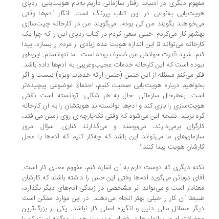
هوم دیگری در ادبیات رفتار سازمانی داریم به‌نام هویت‌یابی. ردپای
یت‌یابی به‌نوعی در این کتاب پررنگ است. انگار آدم‌ها وقتی
‌خواهند بگویند من کی بودم، می‌گویند من در کارخانه چیت‌سازی
شهر کار می‌کردم. خیلی سعی کردم در کتاب ردپای این را که چرا یک
رخانه می‌تواند تا این اندازه هویت عده زیادی از مردم را بسازد، پیدا
م -شاید قدرت خوانش من ضعیف بوده است- اما نتوانستم. این‌طور
وده است که این کارخانه خدمات عجیب‌وغریبی به آدم‌ها داده باشد.
ر می‌کنم مسئله از این جنس (جنس ارائه خدمات ویژه) نیست و اگر
واهیم درباره هویت‌یابی صحبت کنیم، احتمالا موضوعی پیچیده‌تر
ت. به‌هرحال سازمانی -حال به هر شکلی- توانسته است نقش
یت‌سازی را بازی کند و آدم‌ها توانسته‌اند هویتشان را به آن کارخانه
ه بزنند. نتیجه‌ این می‌شود که وقتی تکه‌پارچه‌ای روی زمین می‌افتد،
رگران برمی‌دارند، می‌بوسند و می‌گذارند کناری. سؤال امروز
زمان‌های ما می‌تواند این باشد که چه‌کار کنیم که آدم‌ها با محل
رشان هویت پیدا کنند؟
ته‌ دیگری که دوست دارم به آن اشاره کنم، مفهوم معنای کار است.
ای دوباتن می‌گوید آدم‌ها وقتی این حس را داشته باشند که کارشان
نا‌دار است و می‌تواند اثر مشخصی در زندگی آدم‌های دیگر بگذارد،
یعتا آن کار را خیلی بهتر انجام می‌دهند. در این موارد ممکن است
گر مسائل مالی دلیل و انگیزه اصلی کار نباشد. یکی از بزرگ‌ترین