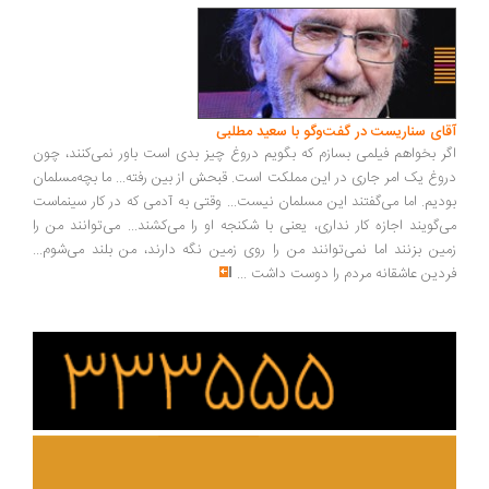
ای سناریست در گفت‌وگو با سعید مطلبی
ر بخواهم فیلمی بسازم که بگویم دروغ چیز بدی است باور نمی‌کنند، چون
وغ یک امر جاری در این مملکت است. قبحش از بین رفته... ما بچه‌مسلمان
دیم. اما می‌گفتند این مسلمان نیست... وقتی به آدمی که در کار سینماست
‌گویند اجازه کار نداری، یعنی با شکنجه او را می‌کشند... می‌توانند من را
ین بزنند اما نمی‌توانند من را روی زمین نگه دارند، من بلند می‌شوم...
دین عاشقانه مردم را دوست داشت
...