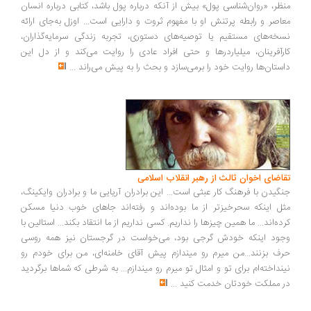
ظر، «روان‌شناسی پول» بیش از آنکه درباره پول باشد، کتابی درباره انسان
اصر و رابطه پرتنش او با مفهوم ثروت و دارایی است... اوزل به‌جای ارائه
خه‌های مستقیم یا توصیه‌های دستوری، تجربه زندگی سرمایه‌گذاران،
رآفرینان، میلیاردرها و حتی افراد عادی را روایت می‌کند و از دل این
ستان‌ها روایت خود را برمی‌سازد و بحث را به پیش می‌راند
...
اضای اخوان ثالث از رهبر انقلاب اسلامی
گیدن با فرهنگ کار عبثی است... این برادران آریایی ما و برادران وایکینگ،
ل اینکه سحرخیزتر از ما بوده‌اند و رفته‌اند جاهای خوب دنیا مسکن
ده‌اند... ما همین چیزها را نداریم. کسی نداریم از ما انتقاد بکند... استالین با
ود اینکه خودش گرجی بود، می‌خواست در گرجستان نیز همه روسی
ف بزنند...من میرم رو میندازم پیش آقای خامنه‌ای، من برای خودم رو
نداخته‌ام برای تو و امثال تو میرم رو میندازم... به شرطی که شماها برگردید
 مملکت خودتان خدمت کنید
...