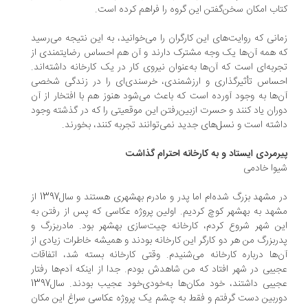
اب امکان سخن‌گفتن این گروه را فراهم کرده است.
انی که روایت‌های این کارگران را می‌خوانید، به این نتیجه می‌رسید
 همه آن‌ها یک وجه مشترک دارند و آن هم احساس رضایتمندی از
ربه‌ای است که آن‌ها به‌عنوان نیروی کار در یک کارخانه داشته‌اند.
ساس تأثیرگذاری و ارزشمندی، خرسندی‌ای را در زندگی شخصی
‌ها به وجود آورده است که باعث می‌شود هنوز هم با افتخار از آن
ران یاد کنند و حسرت ازبین‌رفتن این موقعیتی را که در گذشته وجود
شته است و نسل‌های جدید نمی‌توانند تجربه کنند، بخورند.
رمردی ایستاد و به کارخانه احترام گذاشت
وا خادمی
در مشهد بزرگ شده‌ام اما پدر و مادرم بهشهری هستند و سال1397 از
هد به بهشهر کوچ کردیم. اولین پروژه عکاسی که پس از رفتن به
ن شهر شروع کردم، کارخانه چیت‌سازی بهشهر بود. مادربزرگ و
ربزرگ من هر دو کارگر این کارخانه بودند و همیشه خاطرات زیادی از
‌ها درباره کارخانه می‌شنیدم. وقتی کارخانه بسته شد، اتفاقات
یبی در شهر افتاد که من شاهدش بودم. جدا از اینکه آدم‌ها رفتار
عجیبی داشتند، خود مکان‌ها به‌خودی‌خود عجیب بودند. سال1397
ربین دست گرفتم و فقط به چشم یک پروژه عکاسی سراغ این مکان