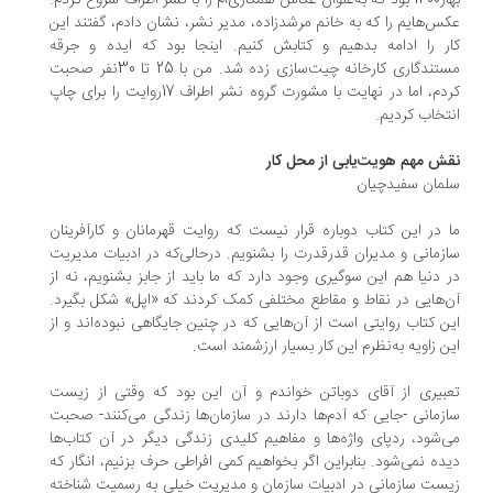
بهار1400 بود که به‌عنوان عکاس همکاری‌ام را با نشر اطراف شروع کردم.
س‌هایم را که به خانم مرشدزاده، مدیر نشر، نشان دادم، گفتند این
ر را ادامه بدهیم و کتابش کنیم. اینجا بود که ایده و جرقه
مستندگاری کارخانه چیت‌سازی زده شد. من با 25 تا 30نفر صحبت
کردم، اما در نهایت با مشورت گروه نشر اطراف 17روایت را برای چاپ
تخاب کردیم.
ش مهم هویت‌یابی از محل کار
مان سفیدچیان
 در این کتاب دوباره قرار نیست که روایت قهرمانان و کارآفرینان
زمانی و مدیران قدرقدرت را بشنویم. درحالی‌که در ادبیات مدیریت
 دنیا هم این سوگیری وجود دارد که ما باید از جابز بشنویم، نه از
‌هایی در نقاط و مقاطع مختلفی کمک کردند که «اپل» شکل بگیرد.
ن کتاب روایتی است از آن‌هایی که در چنین جایگاهی نبوده‌اند و از
ن زاویه به‌نظرم این کار بسیار ارزشمند است.
بیری از آقای دوباتن خواندم و آن این بود که وقتی از زیست
زمانی -جایی که آدم‌ها دارند در سازمان‌ها زندگی می‌کنند- صحبت
‌شود، ردپای واژه‌ها و مفاهیم کلیدی زندگی دیگر در آن کتاب‌ها
ده نمی‌شود. بنابراین اگر بخواهیم کمی افراطی حرف بزنیم، انگار که
ست سازمانی در ادبیات سازمان و مدیریت خیلی به رسمیت شناخته