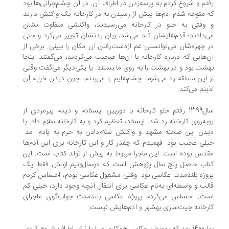
تم و شروع کردم به پرسه‌زدن در اطراف آن. در آن چشم‌چرانی‌ها بود
 متوجه شدم آدم‌ها پیش از رسیدن به در کارخانه یک واکنش دارند
وقتی به جلو در کارخانه می‌رسیدند، واکنشی متفاوت نشان
‌دادند؛ قدم‌هایشان کُند می‌شد، زبان بدنشان تغییر می‌کرد و حتی
 چهره‌شان می‌توانستی غم ازدست‌رفتن آن مکان را ببینی. برخی از
‌هایی که درباره کارخانه با آن‌ها صحبت می‌کردند، می‌گفتند اینجا
شت بود و در بهشت را به روی ما بستند. یا یکی‌دیگر می‌گفت وقتی
 این منطقه رد می‌شوم، چشم‌هایم را می‌بندم، چون دیدن خرابه آن
یتم می‌کند.
سال1399 رفتم جلو کارخانه با دوربین ایستادم و دیدم پیرمردی از
به‌روی کارخانه رد شد، ایستاد، تعظیم کرد و به کارخانه سلام داد. با
دن این صحنه مشهد و واکنش سلام‌دادن به حرم به یادم آمد.
لی عجیب بود. فهمیدم که چقدر کار و این کارخانه برای این آدم‌ها
دس بوده است. این ماجرا مربوط به پیش از تولد کتاب است. این
تاب حاصل پنج سال پژوهش است که دوسال‌ونیم اولش فقط یک
وژه بلند‌مدت عکاسی بود. وقتی مشغول عکاسی بودم، احساس کردم
لب و واسطه‌ای به‌نام عکاسی برای انتقال آنچه وجود دارد، خیلی کم
ت. احساس می‌کردم پروژه عکاسی بلندمدت جواب‌گوی ماجرای
رخانه چیت‌سازی بهشهر و آدم‌هایش نیست.