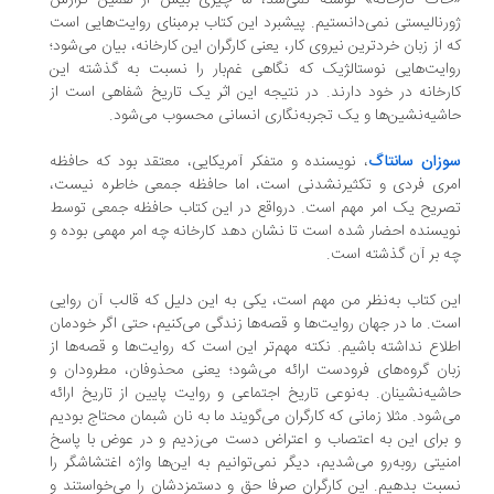
خاک کارخانه» نوشته نمی‌شد، ما چیزی بیش از همین گزارش
رنالیستی نمی‌دانستیم. پیشبرد این کتاب برمبنای روایت‌هایی است
 از زبان خردترین نیروی کار، یعنی کارگران این کارخانه، بیان می‌شود؛
ایت‌هایی نوستالژیک که نگاهی غم‌بار را نسبت به گذشته این
رخانه در خود دارند. در نتیجه این اثر یک تاریخ شفاهی است از
شیه‌نشین‌ها و یک تجربه‌نگاری انسانی محسوب می‌شود.
زان سانتاگ
، نویسنده و متفکر آمریکایی، معتقد بود که حافظه
ری فردی و تکثیرنشدنی است، اما حافظه جمعی خاطره نیست،
ریح یک امر مهم است. درواقع در این کتاب حافظه جمعی توسط
یسنده احضار شده است تا نشان دهد کارخانه چه امر مهمی بوده و
 بر آن گذشته است.
ن کتاب به‌نظر من مهم است، یکی به این دلیل که قالب آن روایی
ت. ما در جهان روایت‌ها و قصه‌ها زندگی می‌کنیم، حتی اگر خودمان
لاع نداشته باشیم. نکته مهم‌تر این است که روایت‌ها و قصه‌ها از
ان گروه‌های فرودست ارائه می‌شود؛ یعنی محذوفان، مطرودان و
شیه‌نشینان. به‌نوعی تاریخ اجتماعی و روایت پایین از تاریخ ارائه
‌شود. مثلا زمانی که کارگران می‌گویند ما به نان شبمان محتاج بودیم
برای این به اعتصاب و اعتراض دست می‌زدیم و در عوض با پاسخ
نیتی روبه‌رو می‌شدیم، دیگر نمی‌توانیم به این‌ها واژه اغتشاشگر را
بت بدهیم. این کارگران صرفا حق و دستمزدشان را می‌خواستند و