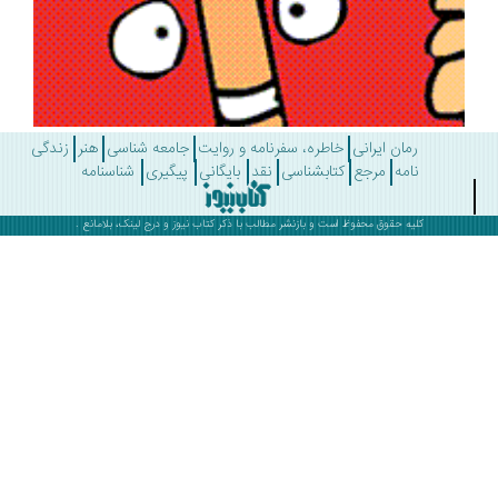
رمان ایرانی
خاطره، سفرنامه و روایت
جامعه شناسی
هنر
زندگی
نامه
مرجع
کتابشناسی
نقد
بایگانی
پیگیری
شناسنامه
کلیه حقوق محفوظ است و بازنشر مطالب با ذکر
کتاب نیوز
و درج لینک، بلامانع .