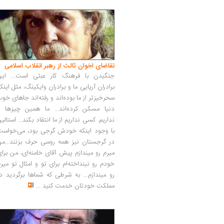
تقاضای اخوان ثالث از رهبر انقلاب اسلامی
جنگیدن با فرهنگ کار عبثی است... این
برادران آریایی ما و برادران وایکینگ، مثل اینک
سحرخیزتر از ما بوده‌اند و رفته‌اند جاهای خو
دنیا مسکن کرده‌اند... ما همین چیزها را
نداریم. کسی نداریم از ما انتقاد بکند... استالی
با وجود اینکه خودش گرجی بود، می‌خواست
در گرجستان نیز همه روسی حرف بزنند...من
میرم رو میندازم پیش آقای خامنه‌ای، من برا
خودم رو نینداخته‌ام برای تو و امثال تو میر
رو میندازم... به شرطی که شماها برگردید د
مملکت خودتان خدمت کنید
...