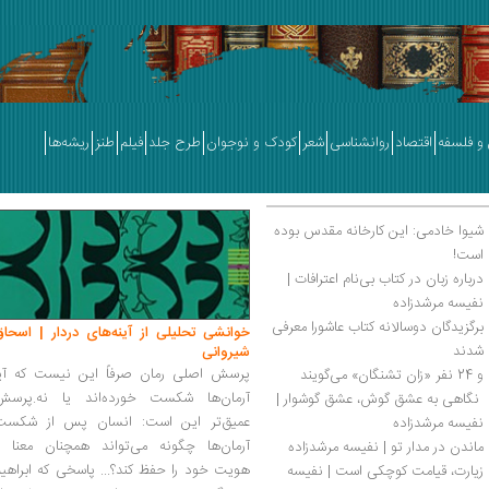
و فلسفه
اقتصاد
روانشناسی
شعر
کودک و نوجوان
طرح جلد
فیلم
طنز
ریشه‌ها
شیوا خادمی: این کارخانه مقدس بوده 
است!
درباره زبان در کتاب بی‌نام اعترافات | 
نفیسه مرشدزاده
برگزیدگان دوسالانه کتاب عاشورا معرفی 
خوانشی تحلیلی از آینه‌های دردار | اسحاق
شدند
شیروانی
پرسش اصلی رمان صرفاً این نیست که آیا
و 24 نفر «زان تشنگان» می‌گویند
آرمان‌ها شکست خورده‌اند یا نه.پرسش
 نگاهی به عشق گوش، عشق گوشوار | 
عمیق‌تر این است: انسان پس از شکست
نفیسه مرشدزاده
آرمان‌ها چگونه می‌تواند همچنان معنا و
ماندن در مدار تو | نفیسه مرشدزاده
هویت خود را حفظ کند؟... پاسخی که ابراهی
زیارت، قیامت کوچکی است | نفیسه 