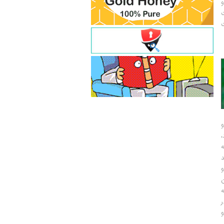
و
ت
ت
و
و
ر