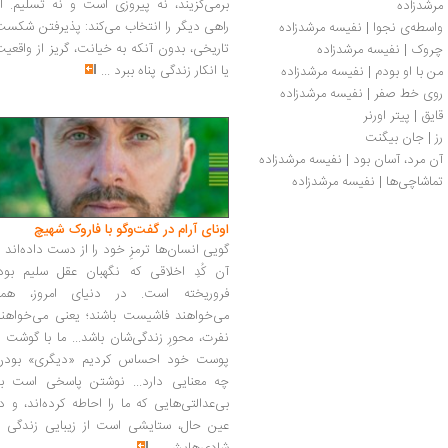
برمی‌گزیند، نه پیروزی است و نه تسلیم. ا
مرشدزاده
راهی دیگر را انتخاب می‌کند: پذیرفتن شکس
واسطه‌ی نجوا | نفیسه مرشدزاده
تاریخی، بدون آنکه به خیانت، گریز از واقعی
چروک | نفیسه مرشدزاده
یا انکار زندگی پناه ببرد
...
من با او بودم | نفیسه مرشدزاده
روی خط صفر | نفیسه مرشدزاده
قایق | پیتر اورنر
رز | جان بیگنت
آن مرد، آسان بود | نفیسه مرشدزاده
تماشاچی‌ها | نفیسه مرشدزاده
اونای آرام در گفت‌وگو با فاروک شهیچ‭
گویی انسان‌ها ترمزِ خود را از دست داده‌اند 
آن کُدِ اخلاقی که نگهبان عقل سلیم بود،
فروریخته است. در دنیای امروز، همه
می‌خواهند فاشیست باشند؛ یعنی می‌خواهند
نفرت، محورِ زندگی‌شان باشد... ما با گوشت 
پوست خود احساس کردیم «دیگری» بودن
چه معنایی دارد... نوشتن پاسخی است به
بی‌عدالتی‌هایی که ما را احاطه کرده‌اند، و د
عین حال، ستایشی است از زیبایی زندگی و