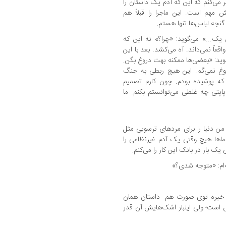
ر می‌کنم که این که آدم یک داستان را
مهم است. این ماجرا را قبلاً هم
 گنجه لباس‌ها تنها هستم.
 یک...» می‌گوید: «چرا؟» نه این که
اقعاً نمی‌داند. آه می‌کشد. بعد با این
ید: «بعضی‌ها ممکنه بهت دروغ بگن.
وغ نمی‌گم. این هیچ ربطی به جنگ
که پوشیده بودم. چون کارم تصمیم
 پاپتی چه غلطی می‌توانستم بکنم. ما
من دنیا را برای مردهای ترسویی مثل
اها هیچ وقتی یک آدم غیرنظامی را
 یک بار در بانک این کار را می‌کنم.
‌ام: «متوجه شدی؟»
کی، خیره توی صورت هم. داستان همان
 است؛ ولی اینبار اشک‌هایش آن قدر