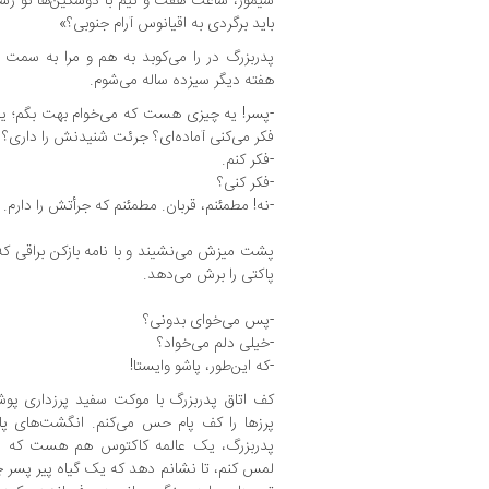
سیمور، ساعت هفت و نیم با دوسکین‌ها تو رستورا
باید برگردی به اقیانوس آرام جنوبی؟»
پدربزرگ در را می‌کوبد به هم و مرا به سمت 
هفته دیگر سیزده ساله می‌شوم.
-پسر! یه چیزی هست که می‌خوام بهت بگم؛ یه 
فکر می‌کنی آماده‌ای؟ جرئت شنیدنش را داری؟
-فکر کنم.
-فکر کنی؟
-نه! مطمئنم، قربان. مطمئنم که جرأتش را دارم.
پشت میزش می‌نشیند و با نامه بازکن براقی 
پاکتی را برش می‌دهد.
-پس می‌خوای بدونی؟
-خیلی دلم می‌خواد؟
-که این‌طور، پاشو وایستا!
کف اتاق پدربزرگ با موکت سفید پرزداری پو
پرزها را کف پام حس می‌کنم. انگشت‌های پام 
پدربزرگ، یک عالمه کاکتوس هم هست که او گا
لمس کنم، تا نشانم دهد که یک گیاه پیر پسر 