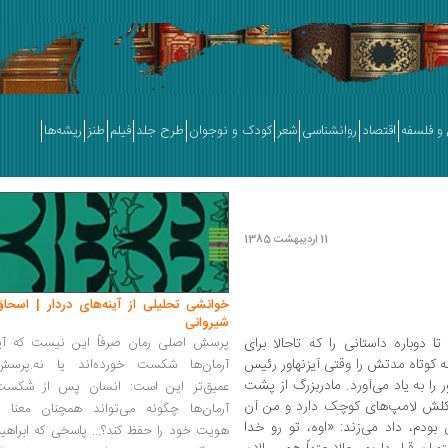
و فلسفه
اقتصاد
روانشناسی
شعر
کودک و نوجوان
طرح جلد
فیلم
طنز
ریشه‌ها
11 اردیبهشت 1385
خوانشی تحلیلی از آینه‌های دردار | اسحاق
شیروانی
ا دوباره داستانی را که تاحالا برای
پرسش اصلی رمان صرفاً این نیست که آیا
 کوتاه مدتش را وقتی آیزنهاور رئیس
آرمان‌ها شکست خورده‌اند یا نه.پرسش
را به یاد می‌آورد. مادربزرگ از پشت
عمیق‌تر این است: انسان پس از شکست
شکلش لامپ‌های کوچک دارد و من آن
آرمان‌ها چگونه می‌تواند همچنان معنا و
ودم، داد می‌زند: «اوه، تو رو خدا
هویت خود را حفظ کند؟... پاسخی که ابراهی