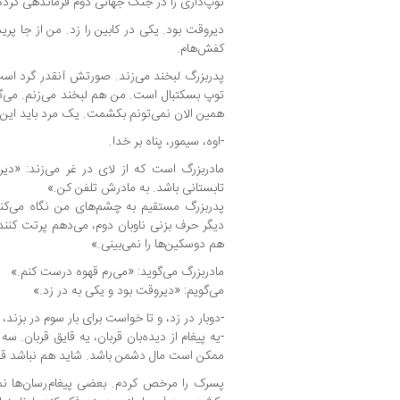
توپ‌داری را در جنگ جهانی دوم فرماندهی کرد
دیروقت بود. یکی در کابین را زد. من از جا پریدم
کفش‌هام.
پدربزرگ لبخند می‌زند. صورتش آنقدر گرد ا
توپ بسکتبال است. من هم لبخند می‌زنم. می‌گ
همین الان نمی‌تونم بکشمت. یک مرد باید این
-اوه، سیمور، پناه بر خدا.
مادربزرگ است که از لای در غر می‌زند: «دیر 
تابستانی باشد. به مادرش تلفن کن.»
پدربزرگ مستقیم به چشم‌های من نگاه می‌کند 
دیگر حرف بزنی ناوبان دوم، می‌دهم پرتت کنند 
هم دوسکین‌ها را نمی‌بینی.»
مادربزرگ می‌گوید: «می‌رم قهوه درست کنم.»
می‌گویم: «دیروقت بود و یکی به در زد.»
-دوبار در زد، و تا خواست برای بار سوم در بزند، م
-یه پیغام از دیده‌بان قربان، یه قایق قربان. 
ممکن است مال دشمن باشد. شاید هم نباشد قر
پسرک را مرخص کردم. بعضی پیغام‌رسان‌ها 