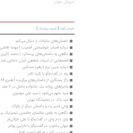
سروش جوان
|
|
داستان کوتاه
نفیسه مرشدزاده
داستان‌های سایه‌ات را دنبال می‌کنم
درباره اسباب خوشبختی اشمیت | مهسا طاعتی
نگاهی به داستان‌های پرسه‌گرد | محمد اکبری
قصه‌هایی از ادبیات شفاهی ایران دَه‌تایی شد
درباره زمین نرم | زهره مسکنی
رعد در گفت‌وگو با زکریا تامر
باغ رستگاری از داستان‌های برگزیده اُ.هنری86
ماجراهای روزانه یک خانواده باحال در 6 جلد
سید متهم می‌شود | سید علی موسوی
عید پاک در نمایشگاه تهران
لوئی لامبر و دو داستان دیگر از بالزاک
نگاهی به رقص سالسای جاستین تیمبرلیک بر سر
وای ددم وای در گفت‌وگو با علی خزائی‌فر
جهان مکتوب در گفت‌وگو با مارتین پوکنر
مروری بر کتاب رام الله | احمد آفتابی