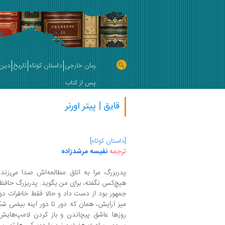
رمان خارجی
داستان کوتاه
تاریخ
دین 
پس از کتاب
قایق | پیتر اورنر
[داستان کوتاه]
ترجمه
نفیسه مرشدزاده
پدربزرگ مرا به اتاق مطالعه‌اش صدا می‌زند ت
هیچ‌کس نگفته، برای من بگوید. پدربزرگ حافظه
جمهور بود از دست داد و حالا فقط خاطرات دور 
میز آرایش، همان که دور تا دور آینه بیضی 
روزها عاشق پیچاندن و باز کردن لامپ‌هایش ب