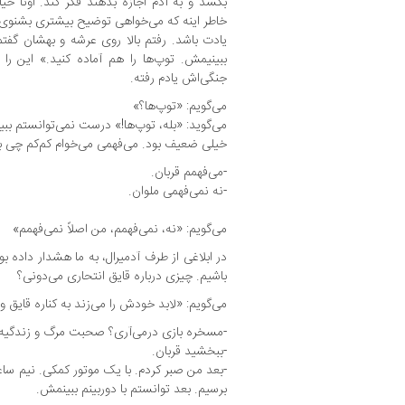
بکشد و به آدم اجازه بدهند فکر کند. اونا خی
خاطر اینه که می‌خواهی توضیح بیشتری بشنوی، 
یادت باشد. رفتم بالا روی عرشه و بهشان گفتم
ببینیمش. توپ‌ها را هم آماده کنید.» این را
جنگی‌اش یادم رفته.
می‌گویم: «توپ‌ها؟»
می‌گوید: «بله، توپ‌ها!» درست نمی‌توانستم ببین
خیلی ضعیف بود. می‌فهمی می‌خوام کم‌کم چی ب
-می‌فهمم قربان.
-نه نمی‌فهمی ملوان.
می‌گویم: «نه، نمی‌فهمم، من اصلاً نمی‌فهمم»
در ابلاغی از طرف آدمیرال، به ما هشدار داده بو
باشیم. چیزی درباره قایق انتحاری می‌دونی؟
می‌گویم: «لابد خودش را می‌زند به کناره قایق و
-مسخره بازی درمی‌آری؟ صحبت مرگ و زندگیه.
-ببخشید قربان.
-بعد من صبر کردم. با یک موتور کمکی. نیم ساع
برسیم. بعد توانستم با دوربینم ببینمش.