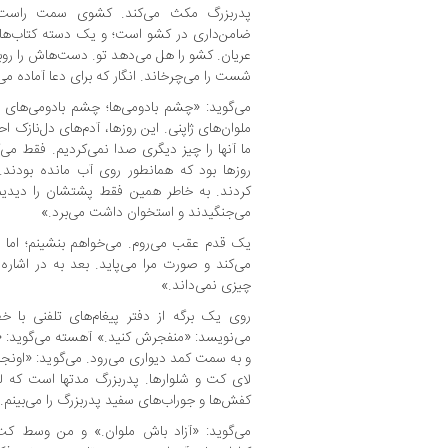
پدربزرگ مکث می‌کند. کشوی سمت راست م
ضامن‌داری در کشو است؛ و یک دسته کتاب‌ها
عریان. کشو را هل می‌دهد تو. دست‌هاش را روب
شست را می‌چرخاند. انگار که برای دعا آماده می
می‌گوید: «چشم بادومی‌ها؛ چشم‌ بادومی‌ها
ملوان‌های ژاپنی. این روزها، آدم‌های دل‌نازک احت
ما آنها را چیز دیگری صدا نمی‌کردیم. فقط می‌
روزها بود که همانطور روی آب مانده بودند. 
کردند. به خاطر همین فقط پشتشان را دید
می‌جنگیدند و استخوان داشت می‌برد.»
یک قدم عقب می‌روم. می‌خواهم بنشینم؛ اما ن
می‌کند و صورت مرا می‌پاید. بعد به در اشاره
چیزی نمی‌داند.»
روی یک برگه از دفتر پیغام‌های تلفنی ب
می‌نویسد: «منفجرش کنید.» آهسته می‌گوید: «دس
و به سمت کمد دیواری می‌رود. می‌گوید: «اونجا
لای کت و شلوارها. پدربزرگ مدتها است که لب
کفش‌ها و جوراب‌های سفید پدربزرگ را می‌بینم.
می‌گوید: «آزاد باش ملوان.» و من وسط کت 