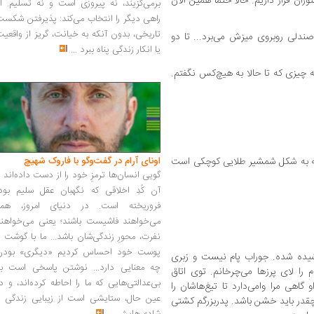
ن قرار داریم. حالا حتماً همین الان
برمی‌گزیند، نه پیروزی است و نه تسلیم. ا
راهی دیگر را انتخاب می‌کند: پذیرفتن شکس
تاریخی، بدون آنکه به خیانت، گریز از واقعی
صندلی روبروی میزش می‌برد... تا دو
یا انکار زندگی پناه ببرد
...
چیزی که تا حالا به هیچ‌کس نگفتم.
که به شکل شمشیر طلایی کوچکی است
اونای آرام در گفت‌وگو با فاروک شهیچ‭
گویی انسان‌ها ترمزِ خود را از دست داده‌اند 
آن کُدِ اخلاقی که نگهبان عقل سلیم بود،
فروریخته است. در دنیای امروز، همه
می‌خواهند فاشیست باشند؛ یعنی می‌خواهند
نفرت، محورِ زندگی‌شان باشد... ما با گوشت 
پوست خود احساس کردیم «دیگری» بودن
شیده شده. جوراب پام نیست و زبری
چه معنایی دارد... نوشتن پاسخی است به
را لای پرزها می‌چرخانم. توی اتاق
بی‌عدالتی‌هایی که ما را احاطه کرده‌اند، و د
هی مرا وامی‌دارد تا تیغ‌هاشان را
عین حال، ستایشی است از زیبایی زندگی و
چقدر باید خشن باشد. پدربزرگم کشتی