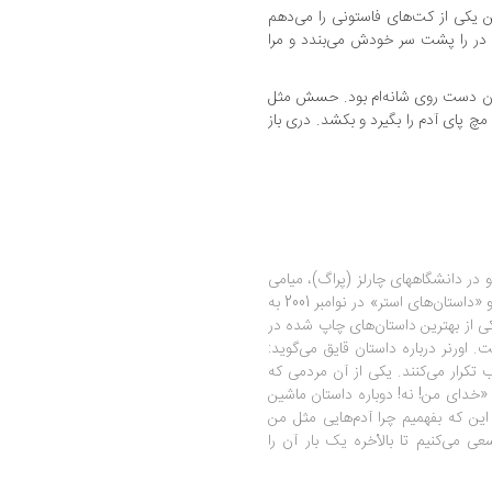
 یکی از کت‌های فاستونی را می‌دهم
» در را پشت سر خودش می‌بندد و مرا
 آن دست روی شانه‌ام بود. حسش مثل
 پای آدم را بگیرد و بکشد. دری باز
Peter Orn)، متولد 1968 است. او در دانشگاههای چارلز (پراگ)، میامی
(آکسفورد) و اوهایو تدریس کرده است. کتاب او «داستان‌های استر» در نوامبر 2001 به
یده است. داستان قایق (the Reft) یکی از بهترین داستان‌های چاپ شده در
20 شناخته شده است. اورنر درباره داستان قایق می‌گوید:
 تکرار می‌کنند. یکی از آن مردمی که
«خدای من! نه! دوباره داستان ماشین
ن که بفهمیم چرا آدم‌هایی مثل من
سعی می‌کنیم تا بالأخره یک بار آن را