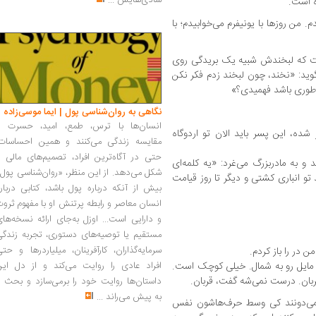
شادی‌هایش
...
ه است.
. من روزها با یونیفرم می‌خوابیدم؛ با
ست که لبخندش شبیه یک بریدگی روی
وید: «نخند، چون لبخند زدم فکر نکن
‌طوری باشد فهمیدی؟»
نگاهی به روان‌شناسی پول | ایما موسی‌زاده
انسان‌ها با ترس، طمع، امید، حسرت و
شده، این پسر باید الان تو اردوگاه
مقایسه زندگی می‌کنند و همین احساسات،
حتی در آگاه‌ترین افراد، تصمیم‌های مالی ر
و به مادربزرگ می‌غرد: «یه کلمه‌ای
شکل می‌دهد. از این منظر، «روان‌شناسی پول
تو انباری کشتی و دیگر تا روز قیامت
بیش از آنکه درباره پول باشد، کتابی دربار
انسان معاصر و رابطه پرتنش او با مفهوم ثرو
و دارایی است... اوزل به‌جای ارائه نسخه‌ها
مستقیم یا توصیه‌های دستوری، تجربه زندگی
سرمایه‌گذاران، کارآفرینان، میلیاردرها و حت
ن در را باز کردم.
سه مایل رو به شمال. خیلی کوچک است.
افراد عادی را روایت می‌کند و از دل این
بان. درست نمی‌شه گفت، قربان.
داستان‌ها روایت خود را برمی‌سازد و بحث ر
به پیش می‌راند
...
نمی‌دونند کی وسط حرف‌هاشون نفس