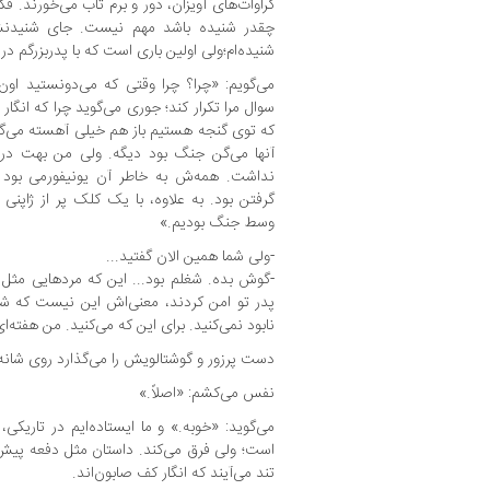
کراوات‌های آویزان، دور و برم تاب می‌خورند. فک
چقدر شنیده باشد مهم نیست. جای شنیدنش 
شنیده‌ام؛ولی اولین باری است که با پدربزرگم در
می‌گویم: «چرا؟ چرا وقتی که می‌دونستید اون
سوال مرا تکرار کند؛ جوری می‌گوید چرا که انگار و
که توی گنجه هستیم باز هم خیلی آهسته می‌گو
آنها می‌گن جنگ بود دیگه. ولی من بهت در
نداشت. همه‌ش به خاطر آن یونیفورمی بود 
گرفتن بود. به علاوه، با یک کلک پر از ژاپنی
وسط جنگ بودیم.»
-ولی شما همین الان گفتید...
-گوش بده. شغلم بود... این که مردهایی مثل 
پدر تو امن کردند، معنی‌اش این نیست که شم
نابود نمی‌کنید. برای این که می‌کنید. من هفته‌ای
دست پرزور و گوشتالویش را می‌گذارد روی شانه
نفس می‌کشم: «اصلاً.»
می‌گوید: «خوبه.» و ما ایستاد‌ه‌ایم در تاری
است؛ ولی فرق می‌کند. داستان مثل دفعه پیش
تند می‌آیند که انگار کف صابون‌اند.