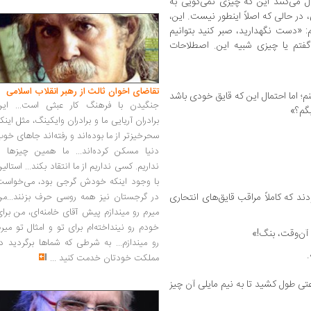
ال می‌کنند این که چیزی نمی‌گویی به
در حالی که اصلاً اینطور نیست. این،
: «دست نگهدارید، صبر کنید بتوانیم
 گفتم یا چیزی شبیه این. اصطلاحات
تقاضای اخوان ثالث از رهبر انقلاب اسلامی
م؛ اما احتمال این که قایق خودی باشد
جنگیدن با فرهنگ کار عبثی است... این
گم؟»
برادران آریایی ما و برادران وایکینگ، مثل اینک
سحرخیزتر از ما بوده‌اند و رفته‌اند جاهای خو
دنیا مسکن کرده‌اند... ما همین چیزها را
نداریم. کسی نداریم از ما انتقاد بکند... استالی
با وجود اینکه خودش گرجی بود، می‌خواست
دند که کاملاً مراقب قایق‌های انتحاری
در گرجستان نیز همه روسی حرف بزنند...من
میرم رو میندازم پیش آقای خامنه‌ای، من برا
خودم رو نینداخته‌ام برای تو و امثال تو میر
 آن‌وقت، بنگ!»
رو میندازم... به شرطی که شماها برگردید د
مملکت خودتان خدمت کنید
...
تی طول کشید تا به نیم مایلی آن چیز