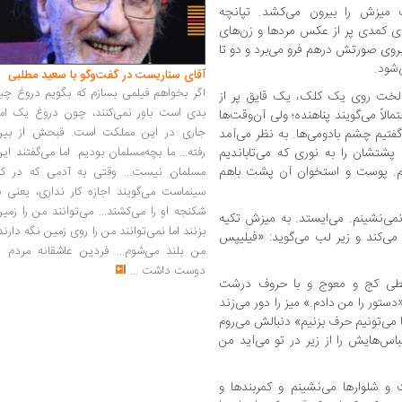
یزش را بیرون می‌کشد. تپانچه
ی کمدی پر از عکس مردها و زن‌های
روی صورتش درهم فرو می‌برد و دو تا
‌شود.
آقای سناریست در گفت‌وگو با سعید مطلبی
اگر بخواهم فیلمی بسازم که بگویم دروغ چی
ی لخت روی یک کلک، یک قایق پر از
بدی است باور نمی‌کنند، چون دروغ یک امر
مالاً می‌گویند پناهنده؛ ولی آن‌وقت‌ها
جاری در این مملکت است. قبحش از بین
گفتیم چشم بادومی‌ها. به نظر می‌آمد
رفته... ما بچه‌مسلمان بودیم. اما می‌گفتند ای
پشتشان را به نوری که می‌تاباندیم
یم. پوست و استخوان آن پشت باهم
مسلمان نیست... وقتی به آدمی که در کار
سینماست می‌گویند اجازه کار نداری، یعنی ب
شکنجه او را می‌کشند... می‌توانند من را زمی
می‌نشینم. می‌ایستد. به میزش تکیه
بزنند اما نمی‌توانند من را روی زمین نگه دارند
 می‌کند و زیر لب می‌گوید: «فیلیپس
من بلند می‌شوم... فردین عاشقانه مردم را
دوست داشت
...
ا خطی کج و معوج و با حروف درشت
تور را من دادم.» میز را دور می‌زند
 می‌تونیم حرف بزنیم» دنبالش می‌روم
اس‌هایش را از زیر در تو می‌آید من
و شلوارها می‌نشینم و کمربندها و