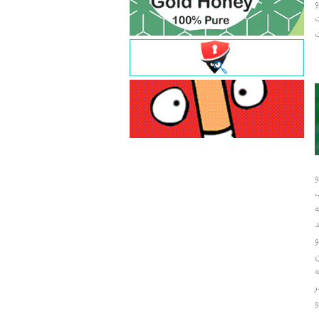
و
ت
ت
و
و
ر